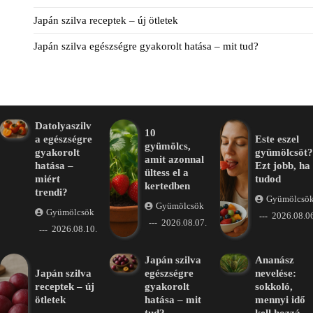
Japán szilva receptek – új ötletek
Japán szilva egészségre gyakorolt hatása – mit tud?
Datolyaszilv
10
a egészségre
Este eszel
gyümölcs,
gyakorolt
gyümölcsöt?
amit azonnal
hatása –
Ezt jobb, ha
ültess el a
miért
tudod
kertedben
trendi?
Gyümölcsö
Gyümölcsök
Gyümölcsök
2026.08.06
2026.08.07.
2026.08.10.
Japán szilva
Ananász
Japán szilva
egészségre
nevelése:
receptek – új
gyakorolt
sokkoló,
ötletek
hatása – mit
mennyi idő