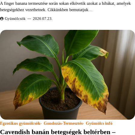
A finger banana termesztése során sokan elkövetik azokat a hibákat, amelyek
betegségekhez vezethetnek. Cikkünkben bemutatjuk…
Gyümölcsök
2026.07.23.
Egzotikus gyümölcsök
Gondozás-Termesztés
Gyümölcs infó
Cavendish banán betegségek beltérben –