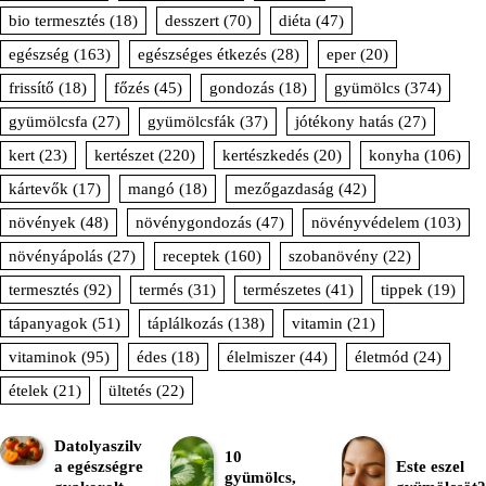
bio termesztés
(18)
desszert
(70)
diéta
(47)
egészség
(163)
egészséges étkezés
(28)
eper
(20)
frissítő
(18)
főzés
(45)
gondozás
(18)
gyümölcs
(374)
gyümölcsfa
(27)
gyümölcsfák
(37)
jótékony hatás
(27)
kert
(23)
kertészet
(220)
kertészkedés
(20)
konyha
(106)
kártevők
(17)
mangó
(18)
mezőgazdaság
(42)
növények
(48)
növénygondozás
(47)
növényvédelem
(103)
növényápolás
(27)
receptek
(160)
szobanövény
(22)
termesztés
(92)
termés
(31)
természetes
(41)
tippek
(19)
tápanyagok
(51)
táplálkozás
(138)
vitamin
(21)
vitaminok
(95)
édes
(18)
élelmiszer
(44)
életmód
(24)
ételek
(21)
ültetés
(22)
Datolyaszilv
10
a egészségre
Este eszel
gyümölcs,