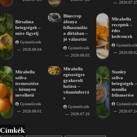
2026.07.25
Bluecrop
Mirabella
Birsalma
áfonya
receptek –
betegségek –
felhasználás
édes
mire figyelj
a diétában –
kedvencek
jó választás
Gyümölcsök
Gyümölcsö
Gyümölcsök
2026.08.04.
2026.08.02
2026.08.03.
Mirabella
Mirabella
Stanley
egészségre
szilva
szilva
gyakorolt
termesztése
betegségek –
hatása –
– könnyen
monília
vitaminforrá
nevelhető
felismerése
s
Gyümölcsök
Gyümölcsö
Gyümölcsök
2026.08.01.
2026.07.24
2026.07.29.
Címkék