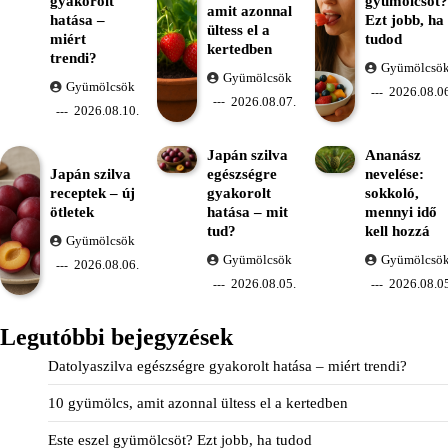
gyakorolt
gyümölcsöt?
amit azonnal
hatása –
Ezt jobb, ha
ültess el a
miért
tudod
kertedben
trendi?
Gyümölcsö
Gyümölcsök
Gyümölcsök
2026.08.06
2026.08.07.
2026.08.10.
Japán szilva
Ananász
Japán szilva
egészségre
nevelése:
receptek – új
gyakorolt
sokkoló,
ötletek
hatása – mit
mennyi idő
tud?
kell hozzá
Gyümölcsök
Gyümölcsök
Gyümölcsö
2026.08.06.
2026.08.05.
2026.08.05
Legutóbbi bejegyzések
Datolyaszilva egészségre gyakorolt hatása – miért trendi?
10 gyümölcs, amit azonnal ültess el a kertedben
Este eszel gyümölcsöt? Ezt jobb, ha tudod