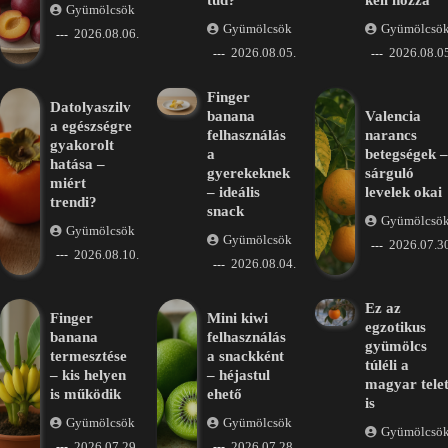
tud?
kell hozzá
Gyümölcsök
Gyümölcsök
Gyümölcsö
2026.08.06.
2026.08.05.
2026.08.05
Finger
Datolyaszilv
banana
Valencia
a egészségre
felhasználás
narancs
gyakorolt
a
betegségek –
hatása –
gyerekeknek
sárguló
miért
– ideális
levelek okai
trendi?
snack
Gyümölcsö
Gyümölcsök
Gyümölcsök
2026.07.30
2026.08.10.
2026.08.04.
Ez az
Finger
Mini kiwi
egzotikus
banana
felhasználás
gyümölcs
termesztése
a snackként
túléli a
– kis helyen
– héjastul
magyar tele
is működik
ehető
is
Gyümölcsök
Gyümölcsök
Gyümölcsö
2026.07.29.
2026.07.28.