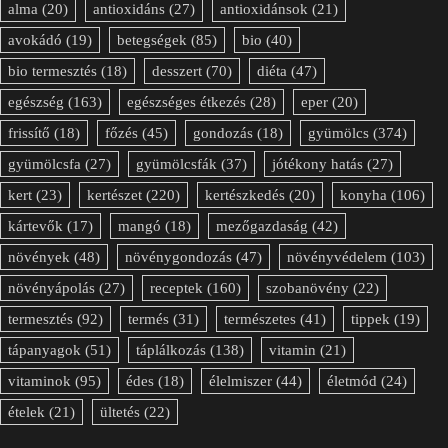
alma
(20)
antioxidáns
(27)
antioxidánsok
(21)
avokádó
(19)
betegségek
(85)
bio
(40)
bio termesztés
(18)
desszert
(70)
diéta
(47)
egészség
(163)
egészséges étkezés
(28)
eper
(20)
frissítő
(18)
főzés
(45)
gondozás
(18)
gyümölcs
(374)
gyümölcsfa
(27)
gyümölcsfák
(37)
jótékony hatás
(27)
kert
(23)
kertészet
(220)
kertészkedés
(20)
konyha
(106)
kártevők
(17)
mangó
(18)
mezőgazdaság
(42)
növények
(48)
növénygondozás
(47)
növényvédelem
(103)
növényápolás
(27)
receptek
(160)
szobanövény
(22)
termesztés
(92)
termés
(31)
természetes
(41)
tippek
(19)
tápanyagok
(51)
táplálkozás
(138)
vitamin
(21)
vitaminok
(95)
édes
(18)
élelmiszer
(44)
életmód
(24)
ételek
(21)
ültetés
(22)