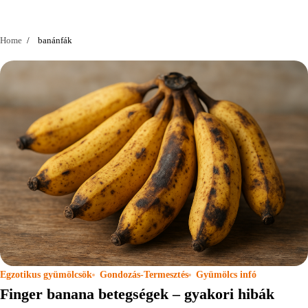
Home
banánfák
Egzotikus gyümölcsök
Gondozás-Termesztés
Gyümölcs infó
Finger banana betegségek – gyakori hibák