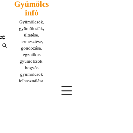
Gyümölcs
Skip
to
infó
content
Gyümölcsök,
gyümölcsfák,
ültetése,
termesztése,
gondozása,
egzotikus
gyümölcsök,
bogyós
gyümölcsök
felhasználása.