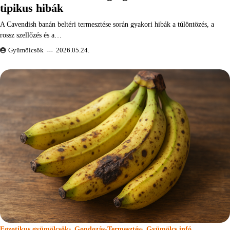
tipikus hibák
A Cavendish banán beltéri termesztése során gyakori hibák a túlöntözés, a
rossz szellőzés és a…
Gyümölcsök
2026.05.24.
Egzotikus gyümölcsök
Gondozás-Termesztés
Gyümölcs infó