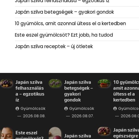
Japán szilva felhasználása – egzotikus íz
Japán szilva betegségek – gyakori gondok
10 gyümölcs, amit azonnal ültess el a kertedben
Este eszel gyümölcsöt? Ezt jobb, ha tudod
Japán szilva receptek – új ötletek
Japán szilva
Japán szilva
10 gyümölc
felhasználás
betegségek –
amit azonn
a – egzotikus
gyakori
ültess el a
íz
gondok
kertedben
Gyümölcsök
Gyümölcsök
Gyümölcs
2026.08.08.
2026.08.07.
2026.08.0
Japán szilv
Este eszel
Japán szilva
egészségre
gyümölcsöt?