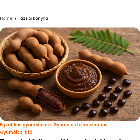
Home
ázsiai konyha
Egzotikus gyümölcsök
Gyümölcs felhasználás
Gyümölcs infó