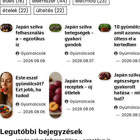
édes
(18)
élelmiszer
(44)
életmód
(23)
ételek
(22)
ültetés
(22)
Japán szilva
Japán szilva
10 gyümölc
felhasználás
betegségek –
amit azonn
a – egzotikus
gyakori
ültess el a
íz
gondok
kertedben
Gyümölcsök
Gyümölcsök
Gyümölcs
2026.08.08.
2026.08.07.
2026.08.0
Japán szilv
Este eszel
Japán szilva
egészségre
gyümölcsöt?
receptek – új
gyakorolt
Ezt jobb, ha
ötletek
hatása – mi
tudod
tud?
Gyümölcsök
Gyümölcsök
Gyümölcs
2026.08.06.
2026.08.06.
2026.08.
Legutóbbi bejegyzések