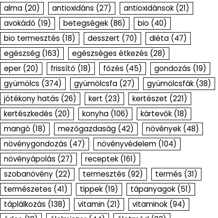
alma
(20)
antioxidáns
(27)
antioxidánsok
(21)
avokádó
(19)
betegségek
(86)
bio
(40)
bio termesztés
(18)
desszert
(70)
diéta
(47)
egészség
(163)
egészséges étkezés
(28)
eper
(20)
frissítő
(18)
főzés
(45)
gondozás
(19)
gyümölcs
(374)
gyümölcsfa
(27)
gyümölcsfák
(38)
jótékony hatás
(26)
kert
(23)
kertészet
(221)
kertészkedés
(20)
konyha
(106)
kártevők
(18)
mangó
(18)
mezőgazdaság
(42)
növények
(48)
növénygondozás
(47)
növényvédelem
(104)
növényápolás
(27)
receptek
(161)
szobanövény
(22)
termesztés
(92)
termés
(31)
természetes
(41)
tippek
(19)
tápanyagok
(51)
táplálkozás
(138)
vitamin
(21)
vitaminok
(94)