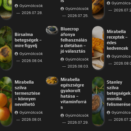
is
Gyümölcs
Gyümölcsök
Gyümölcsök
2026.07.2
2026.07.28.
2026.07.25.
Bluecrop
Mirabella
Birsalma
áfonya
receptek –
betegségek –
felhasználás
édes
mire figyelj
a diétában –
kedvencek
jó választás
Gyümölcsök
Gyümölcs
Gyümölcsök
2026.08.04.
2026.08.
2026.08.03.
Mirabella
Mirabella
Stanley
egészségre
szilva
szilva
gyakorolt
termesztése
betegségek
hatása –
– könnyen
monília
vitaminforrá
nevelhető
felismerése
s
Gyümölcsök
Gyümölcs
Gyümölcsök
2026.08.01.
2026.07.2
2026.07.29.