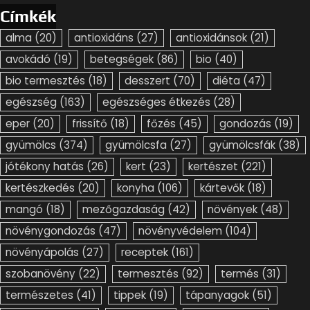
Címkék
alma
(20)
antioxidáns
(27)
antioxidánsok
(21)
avokádó
(19)
betegségek
(86)
bio
(40)
bio termesztés
(18)
desszert
(70)
diéta
(47)
egészség
(163)
egészséges étkezés
(28)
eper
(20)
frissítő
(18)
főzés
(45)
gondozás
(19)
gyümölcs
(374)
gyümölcsfa
(27)
gyümölcsfák
(38)
jótékony hatás
(26)
kert
(23)
kertészet
(221)
kertészkedés
(20)
konyha
(106)
kártevők
(18)
mangó
(18)
mezőgazdaság
(42)
növények
(48)
növénygondozás
(47)
növényvédelem
(104)
növényápolás
(27)
receptek
(161)
szobanövény
(22)
termesztés
(92)
termés
(31)
természetes
(41)
tippek
(19)
tápanyagok
(51)