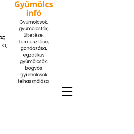
Gyümölcs
Skip
to
infó
content
Gyümölcsök,
gyümölcsfák,
ültetése,
termesztése,
gondozása,
egzotikus
gyümölcsök,
bogyós
gyümölcsök
felhasználása.