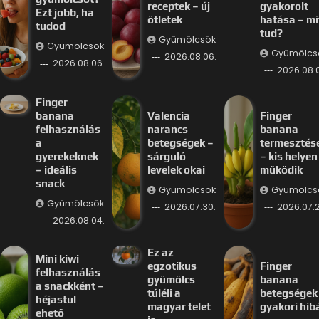
receptek – új
gyakorolt
Ezt jobb, ha
ötletek
hatása – mi
tudod
tud?
Gyümölcsök
Gyümölcsök
Gyümölcs
2026.08.06.
2026.08.06.
2026.08.
Finger
banana
Valencia
Finger
felhasználás
narancs
banana
a
betegségek –
termesztés
gyerekeknek
sárguló
– kis helyen 
– ideális
levelek okai
működik
snack
Gyümölcsök
Gyümölcs
Gyümölcsök
2026.07.30.
2026.07.2
2026.08.04.
Ez az
Mini kiwi
egzotikus
Finger
felhasználás
gyümölcs
banana
a snackként –
túléli a
betegségek
héjastul
magyar telet
gyakori hib
ehető