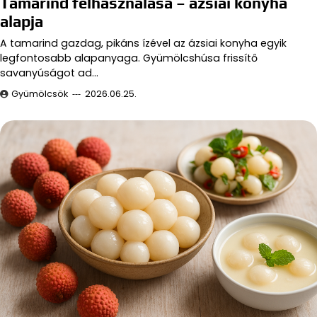
Tamarind felhasználása – ázsiai konyha
alapja
A tamarind gazdag, pikáns ízével az ázsiai konyha egyik
legfontosabb alapanyaga. Gyümölcshúsa frissítő
savanyúságot ad…
Gyümölcsök
2026.06.25.