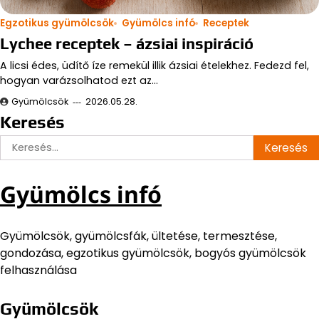
Egzotikus gyümölcsök
Gyümölcs infó
Receptek
Lychee receptek – ázsiai inspiráció
A licsi édes, üdítő íze remekül illik ázsiai ételekhez. Fedezd fel,
hogyan varázsolhatod ezt az…
Gyümölcsök
2026.05.28.
Keresés
Keresés:
Gyümölcs infó
Gyümölcsök, gyümölcsfák, ültetése, termesztése,
gondozása, egzotikus gyümölcsök, bogyós gyümölcsök
felhasználása
Gyümölcsök