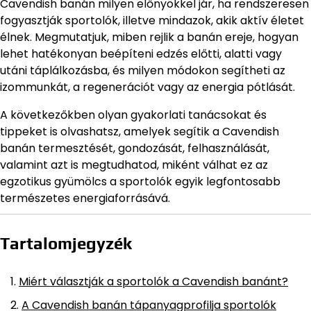
Cavendish banán milyen előnyökkel jár, ha rendszeresen
fogyasztják sportolók, illetve mindazok, akik aktív életet
élnek. Megmutatjuk, miben rejlik a banán ereje, hogyan
lehet hatékonyan beépíteni edzés előtti, alatti vagy
utáni táplálkozásba, és milyen módokon segítheti az
izommunkát, a regenerációt vagy az energia pótlását.
A következőkben olyan gyakorlati tanácsokat és
tippeket is olvashatsz, amelyek segítik a Cavendish
banán termesztését, gondozását, felhasználását,
valamint azt is megtudhatod, miként válhat ez az
egzotikus gyümölcs a sportolók egyik legfontosabb
természetes energiaforrásává.
Tartalomjegyzék
Miért választják a sportolók a Cavendish banánt?
A Cavendish banán tápanyagprofilja sportolók