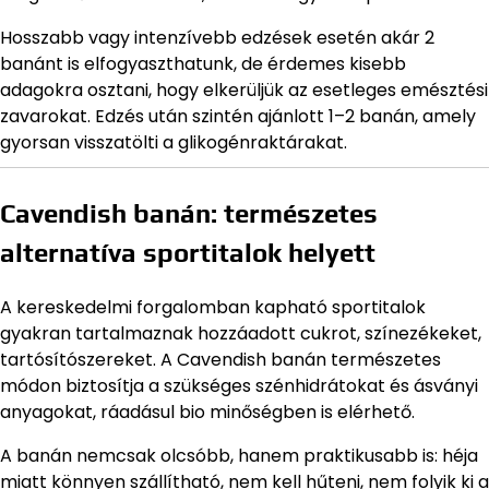
Hosszabb vagy intenzívebb edzések esetén akár 2
banánt is elfogyaszthatunk, de érdemes kisebb
adagokra osztani, hogy elkerüljük az esetleges emésztési
zavarokat. Edzés után szintén ajánlott 1–2 banán, amely
gyorsan visszatölti a glikogénraktárakat.
Cavendish banán: természetes
alternatíva sportitalok helyett
A kereskedelmi forgalomban kapható sportitalok
gyakran tartalmaznak hozzáadott cukrot, színezékeket,
tartósítószereket. A Cavendish banán természetes
módon biztosítja a szükséges szénhidrátokat és ásványi
anyagokat, ráadásul bio minőségben is elérhető.
A banán nemcsak olcsóbb, hanem praktikusabb is: héja
miatt könnyen szállítható, nem kell hűteni, nem folyik ki a