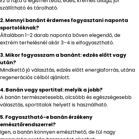
Ez a fajta a legismertebb, édes, krémes állagú, jól
szállítható és tárolható.
2. Mennyi banánt érdemes fogyasztani naponta
sportolóknak?
Általában 1–2 darab naponta bőven elegendő, de
extrém terhelésnél akár 3–4 is elfogyasztható.
3. Mikor fogyasszam a banánt: edzés előtt vagy
után?
Mindkettő jó választás, edzés előtt energiaforrás, utána
regenerációs célból ajánlott.
4. Banán vagy sportital: melyik a jobb?
A banán természetesebb, olcsóbb és egészségesebb
választás, sportitalok helyett is használható.
5. Fogyasztható-e banán érzékeny
emésztőrendszerrel?
Igen, a banán könnyen emészthető, de túl nagy