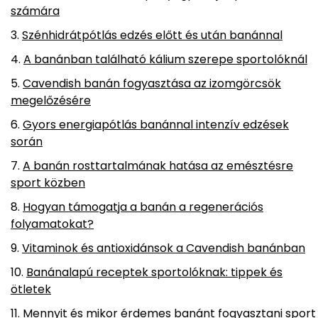
számára
Szénhidrátpótlás edzés előtt és után banánnal
A banánban található kálium szerepe sportolóknál
Cavendish banán fogyasztása az izomgörcsök
megelőzésére
Gyors energiapótlás banánnal intenzív edzések
során
A banán rosttartalmának hatása az emésztésre
sport közben
Hogyan támogatja a banán a regenerációs
folyamatokat?
Vitaminok és antioxidánsok a Cavendish banánban
Banánalapú receptek sportolóknak: tippek és
ötletek
Mennyit és mikor érdemes banánt fogyasztani sport