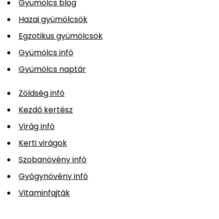
Gyümölcs blog
Hazai gyümölcsök
Egzotikus gyümölcsök
Gyümölcs infó
Gyümölcs naptár
Zöldség infó
Kezdő kertész
Virág infó
Kerti virágok
Szobanövény infó
Gyógynövény infó
Vitaminfajták