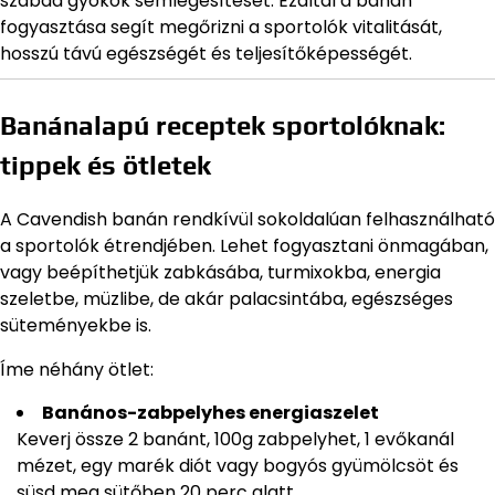
szabad gyökök semlegesítését. Ezáltal a banán
fogyasztása segít megőrizni a sportolók vitalitását,
hosszú távú egészségét és teljesítőképességét.
Banánalapú receptek sportolóknak:
tippek és ötletek
A Cavendish banán rendkívül sokoldalúan felhasználható
a sportolók étrendjében. Lehet fogyasztani önmagában,
vagy beépíthetjük zabkásába, turmixokba, energia
szeletbe, müzlibe, de akár palacsintába, egészséges
süteményekbe is.
Íme néhány ötlet:
Banános-zabpelyhes energiaszelet
Keverj össze 2 banánt, 100g zabpelyhet, 1 evőkanál
mézet, egy marék diót vagy bogyós gyümölcsöt és
süsd meg sütőben 20 perc alatt.