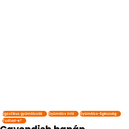
Egzotikus gyümölcsök
Gyümölcs infó
Gyümölcs-Egészség
Tudtad-e?