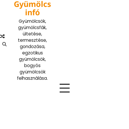
Gyümölcs
Skip
to
infó
content
Gyümölcsök,
gyümölcsfák,
ültetése,
termesztése,
gondozása,
egzotikus
gyümölcsök,
bogyós
gyümölcsök
felhasználása.