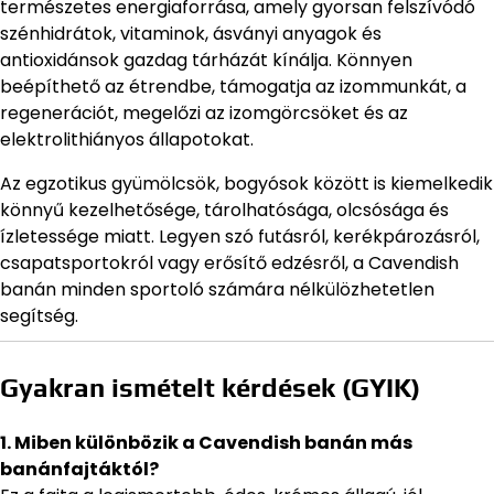
természetes energiaforrása, amely gyorsan felszívódó
szénhidrátok, vitaminok, ásványi anyagok és
antioxidánsok gazdag tárházát kínálja. Könnyen
beépíthető az étrendbe, támogatja az izommunkát, a
regenerációt, megelőzi az izomgörcsöket és az
elektrolithiányos állapotokat.
Az egzotikus gyümölcsök, bogyósok között is kiemelkedik
könnyű kezelhetősége, tárolhatósága, olcsósága és
ízletessége miatt. Legyen szó futásról, kerékpározásról,
csapatsportokról vagy erősítő edzésről, a Cavendish
banán minden sportoló számára nélkülözhetetlen
segítség.
Gyakran ismételt kérdések (GYIK)
1. Miben különbözik a Cavendish banán más
banánfajtáktól?