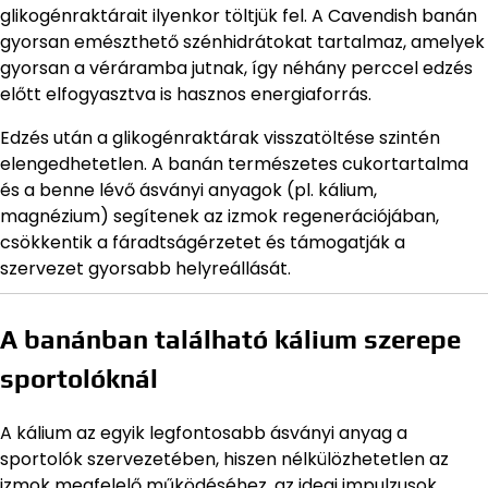
glikogénraktárait ilyenkor töltjük fel. A Cavendish banán
gyorsan emészthető szénhidrátokat tartalmaz, amelyek
gyorsan a véráramba jutnak, így néhány perccel edzés
előtt elfogyasztva is hasznos energiaforrás.
Edzés után a glikogénraktárak visszatöltése szintén
elengedhetetlen. A banán természetes cukortartalma
és a benne lévő ásványi anyagok (pl. kálium,
magnézium) segítenek az izmok regenerációjában,
csökkentik a fáradtságérzetet és támogatják a
szervezet gyorsabb helyreállását.
A banánban található kálium szerepe
sportolóknál
A kálium az egyik legfontosabb ásványi anyag a
sportolók szervezetében, hiszen nélkülözhetetlen az
izmok megfelelő működéséhez, az idegi impulzusok