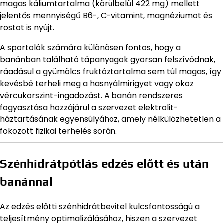
magas káliumtartalma (körülbelül 422 mg) mellett
jelentős mennyiségű B6-, C-vitamint, magnéziumot és
rostot is nyújt.
A sportolók számára különösen fontos, hogy a
banánban található tápanyagok gyorsan felszívódnak,
ráadásul a gyümölcs fruktóztartalma sem túl magas, így
kevésbé terheli meg a hasnyálmirigyet vagy okoz
vércukorszint-ingadozást. A banán rendszeres
fogyasztása hozzájárul a szervezet elektrolit-
háztartásának egyensúlyához, amely nélkülözhetetlen a
fokozott fizikai terhelés során.
Szénhidrátpótlás edzés előtt és után
banánnal
Az edzés előtti szénhidrátbevitel kulcsfontosságú a
teljesítmény optimalizálásához, hiszen a szervezet