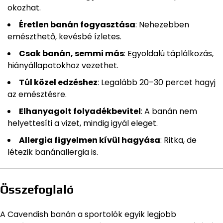
okozhat.
Éretlen banán fogyasztása
: Nehezebben
emészthető, kevésbé ízletes.
Csak banán, semmi más
: Egyoldalú táplálkozás,
hiányállapotokhoz vezethet.
Túl közel edzéshez
: Legalább 20–30 percet hagyj
az emésztésre.
Elhanyagolt folyadékbevitel
: A banán nem
helyettesíti a vizet, mindig igyál eleget.
Allergia figyelmen kívül hagyása
: Ritka, de
létezik banánallergia is.
Összefoglaló
A Cavendish banán a sportolók egyik legjobb