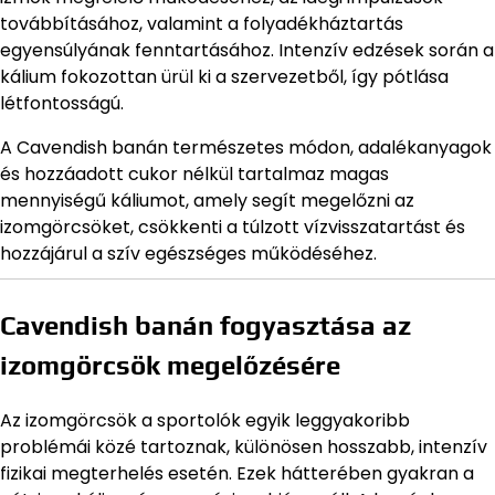
továbbításához, valamint a folyadékháztartás
egyensúlyának fenntartásához. Intenzív edzések során a
kálium fokozottan ürül ki a szervezetből, így pótlása
létfontosságú.
A Cavendish banán természetes módon, adalékanyagok
és hozzáadott cukor nélkül tartalmaz magas
mennyiségű káliumot, amely segít megelőzni az
izomgörcsöket, csökkenti a túlzott vízvisszatartást és
hozzájárul a szív egészséges működéséhez.
Cavendish banán fogyasztása az
izomgörcsök megelőzésére
Az izomgörcsök a sportolók egyik leggyakoribb
problémái közé tartoznak, különösen hosszabb, intenzív
fizikai megterhelés esetén. Ezek hátterében gyakran a