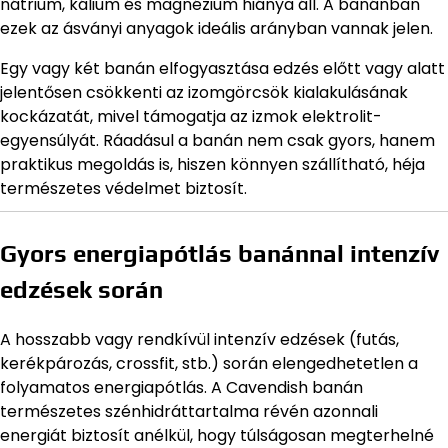
nátrium, kálium és magnézium hiánya áll. A banánban
ezek az ásványi anyagok ideális arányban vannak jelen.
Egy vagy két banán elfogyasztása edzés előtt vagy alatt
jelentősen csökkenti az izomgörcsök kialakulásának
kockázatát, mivel támogatja az izmok elektrolit-
egyensúlyát. Ráadásul a banán nem csak gyors, hanem
praktikus megoldás is, hiszen könnyen szállítható, héja
természetes védelmet biztosít.
Gyors energiapótlás banánnal intenzív
edzések során
A hosszabb vagy rendkívül intenzív edzések (futás,
kerékpározás, crossfit, stb.) során elengedhetetlen a
folyamatos energiapótlás. A Cavendish banán
természetes szénhidráttartalma révén azonnali
energiát biztosít anélkül, hogy túlságosan megterhelné