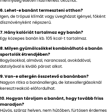
mennyiség esetén hasmenést okozhat.
6. Lehet-e banánt termeszteni otthon?
Igen, de trópusi klímát vagy üvegházat igényel, főként
dísznövényként népszerű.
7. Hány kalóriát tartalmaz egy banán?
Egy közepes banán kb. 105 kcal-t tartalmaz.
8. Milyen gyümölcsökkel kombinálható a banán
sportolók étrendjében?
Bogyósokkal, almával, narancssal, avokádóval,
datolyával is kiváló párost alkot.
9. Van-e allergén összetevő a banánban?
Nagyon ritka a banánallergia, de latexallergiásoknál
keresztreakció előfordulhat.
10. Hogyan tároljam a banánt, hogy tovább friss
maradjon?
Hűvös, száraz helyen, nem hűtőben, fürtösen érdemes