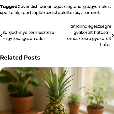
Tagged
Cavendish banán
,
egészség
,
energia
,
gyümölcs
,
sportolók
,
sporttáplálkozás
,
táplálkozás
,
vitaminok
Tamarind egészségre
Bejegyzés
Sárgadinnye termesztése
gyakorolt hatása –
navigáció
– így lesz igazán édes
emésztésre gyakorolt
hatás
Related Posts