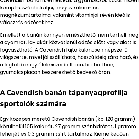
Cavendish banán kiemelkedik a gyümölcsök közül, hiszen
komplex szénhidrátjai, magas kálium- és
magnéziumtartalma, valamint vitaminjai révén ideális
választás edzésekhez.
Emellett a banán könnyen emészthető, nem terheli meg
a gyomrot, így akár közvetlenül edzés előtt vagy alatt is
fogyasztható. A Cavendish fajta különösen népszerű
világszerte, mivel jól szállítható, hosszú ideig tárolható, és
a legtöbb nagy élelmiszerboltban, bio boltban,
gyümölcspiacon beszerezhető kedvező áron.
A Cavendish banán tápanyagprofilja
sportolók számára
Egy közepes méretű Cavendish banán (kb. 120 gramm)
körülbelül 105 kalóriát, 27 gramm szénhidrátot, 1 gramm
fehérjét és 0,3 gramm zsírt tartalmaz. Kiemelkedően