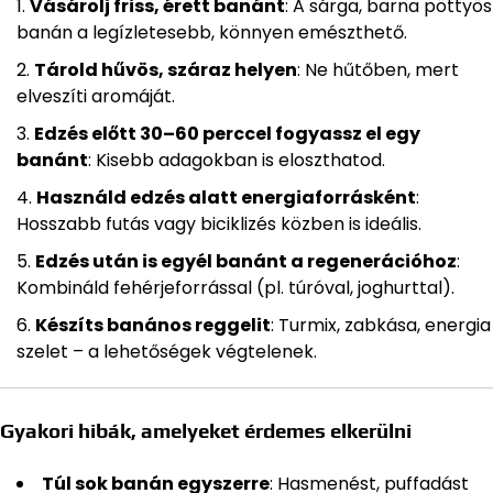
Vásárolj friss, érett banánt
: A sárga, barna pöttyös
banán a legízletesebb, könnyen emészthető.
Tárold hűvös, száraz helyen
: Ne hűtőben, mert
elveszíti aromáját.
Edzés előtt 30–60 perccel fogyassz el egy
banánt
: Kisebb adagokban is eloszthatod.
Használd edzés alatt energiaforrásként
:
Hosszabb futás vagy biciklizés közben is ideális.
Edzés után is egyél banánt a regenerációhoz
:
Kombináld fehérjeforrással (pl. túróval, joghurttal).
Készíts banános reggelit
: Turmix, zabkása, energia
szelet – a lehetőségek végtelenek.
Gyakori hibák, amelyeket érdemes elkerülni
Túl sok banán egyszerre
: Hasmenést, puffadást