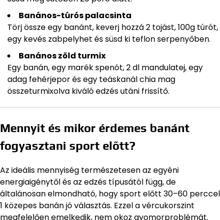
Banános-túrós palacsinta
Törj össze egy banánt, keverj hozzá 2 tojást, 100g túrót,
egy kevés zabpelyhet és süsd ki teflon serpenyőben.
Banános zöld turmix
Egy banán, egy marék spenót, 2 dl mandulatej, egy
adag fehérjepor és egy teáskanál chia mag
összeturmixolva kiváló edzés utáni frissítő.
Mennyit és mikor érdemes banánt
fogyasztani sport előtt?
Az ideális mennyiség természetesen az egyéni
energiaigénytől és az edzés típusától függ, de
általánosan elmondható, hogy sport előtt 30–60 perccel
1 közepes banán jó választás. Ezzel a vércukorszint
megfelelően emelkedik, nem okoz gyomorproblémát.