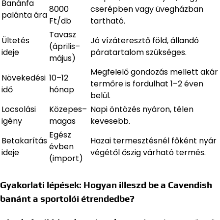
Banánfa
8000
cserépben vagy üvegházban
palánta ára
Ft/db
tartható.
Tavasz
Ültetés
Jó vízáteresztő föld, állandó
(április–
ideje
páratartalom szükséges.
május)
Megfelelő gondozás mellett akár
Növekedési
10–12
termőre is fordulhat 1–2 éven
idő
hónap
belül.
Locsolási
Közepes–
Napi öntözés nyáron, télen
igény
magas
kevesebb.
Egész
Betakarítás
Hazai termesztésnél főként nyár
évben
ideje
végétől őszig várható termés.
(import)
Gyakorlati lépések: Hogyan illeszd be a Cavendish
banánt a sportolói étrendedbe?