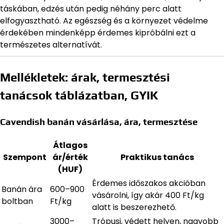
táskában, edzés után pedig néhány perc alatt
elfogyasztható. Az egészség és a környezet védelme
érdekében mindenképp érdemes kipróbálni ezt a
természetes alternatívát.
Mellékletek: árak, termesztési
tanácsok táblázatban, GYIK
Cavendish banán vásárlása, ára, termesztése
Átlagos
Szempont
ár/érték
Praktikus tanács
(HUF)
Érdemes időszakos akcióban
Banán ára
600–900
vásárolni, így akár 400 Ft/kg
boltban
Ft/kg
alatt is beszerezhető.
3000–
Trópusi, védett helyen, nagyobb