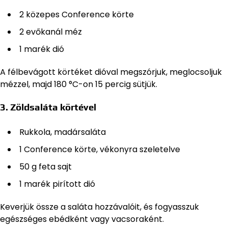
2 közepes Conference körte
2 evőkanál méz
1 marék dió
A félbevágott körtéket dióval megszórjuk, meglocsoljuk
mézzel, majd 180 °C-on 15 percig sütjük.
3. Zöldsaláta körtével
Rukkola, madársaláta
1 Conference körte, vékonyra szeletelve
50 g feta sajt
1 marék pirított dió
Keverjük össze a saláta hozzávalóit, és fogyasszuk
egészséges ebédként vagy vacsoraként.