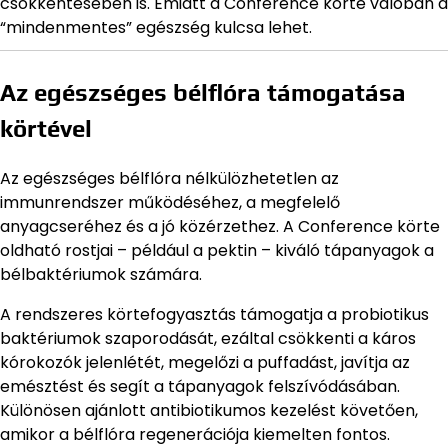
csökkentésében is. Emiatt a Conference körte valóban a
“mindenmentes” egészség kulcsa lehet.
Az egészséges bélflóra támogatása
körtével
Az egészséges bélflóra nélkülözhetetlen az
immunrendszer működéséhez, a megfelelő
anyagcseréhez és a jó közérzethez. A Conference körte
oldható rostjai – például a pektin – kiváló tápanyagok a
bélbaktériumok számára.
A rendszeres körtefogyasztás támogatja a probiotikus
baktériumok szaporodását, ezáltal csökkenti a káros
kórokozók jelenlétét, megelőzi a puffadást, javítja az
emésztést és segít a tápanyagok felszívódásában.
Különösen ajánlott antibiotikumos kezelést követően,
amikor a bélflóra regenerációja kiemelten fontos.