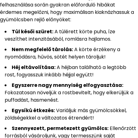
felhasználása során gyakran előforduló hibákat
érdemes megelőzni, hogy maximálisan kiaknázhassuk a
gyümölcsben rejlő előnyöket:
Túl késői szüret:
A túlérett körte puha, íze
veszíthet intenzitásából, romlásra hajlamos.
Nem megfelelő tárolás:
A körte érzékeny a
nyomódásra, hűvös, sötét helyen tároljuk!
Héj eltávolítása:
A héjban található a legtöbb
rost, fogyasszuk inkább héjjal együtt!
Egyszerre nagy mennyiség elfogyasztása:
Fokozatosan növeljük a rostbevitelt, hogy elkerüljük a
puffadást, hasmenést.
Egysíkú étkezés:
Variáljuk más gyümölcsökkel,
zöldségekkel a változatos étrendért!
Szennyezett, permetezett gyümölcs:
Ellenőrzött
forrásból vásároljunk, vagy termesszünk saját