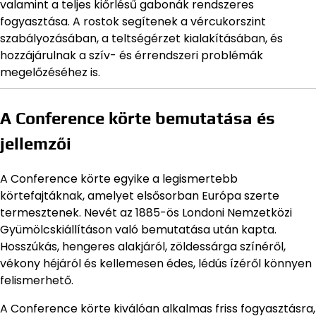
valamint a teljes kiőrlésű gabonák rendszeres
fogyasztása. A rostok segítenek a vércukorszint
szabályozásában, a teltségérzet kialakításában, és
hozzájárulnak a szív- és érrendszeri problémák
megelőzéséhez is.
A Conference körte bemutatása és
jellemzői
A Conference körte egyike a legismertebb
körtefajtáknak, amelyet elsősorban Európa szerte
termesztenek. Nevét az 1885-ös Londoni Nemzetközi
Gyümölcskiállításon való bemutatása után kapta.
Hosszúkás, hengeres alakjáról, zöldessárga színéről,
vékony héjáról és kellemesen édes, lédús ízéről könnyen
felismerhető.
A Conference körte kiválóan alkalmas friss fogyasztásra,