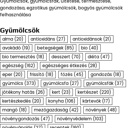
Gyümölcsök, gyümölcsfák, ültetése, termesztése,
gondozása, egzotikus gyümölcsök, bogyós gyümölcsök
felhasználása
Gyümölcsök
alma
(20)
antioxidáns
(27)
antioxidánsok
(21)
avokádó
(19)
betegségek
(85)
bio
(40)
bio termesztés
(18)
desszert
(70)
diéta
(47)
egészség
(162)
egészséges étkezés
(28)
eper
(20)
frissítő
(18)
főzés
(45)
gondozás
(18)
gyümölcs
(373)
gyümölcsfa
(27)
gyümölcsfák
(37)
jótékony hatás
(26)
kert
(23)
kertészet
(220)
kertészkedés
(20)
konyha
(106)
kártevők
(17)
mangó
(18)
mezőgazdaság
(42)
növények
(48)
növénygondozás
(47)
növényvédelem
(103)
növényápolás
(27)
receptek
(160)