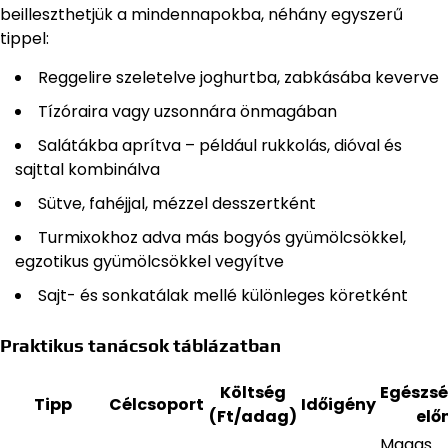
beilleszthetjük a mindennapokba, néhány egyszerű
tippel:
Reggelire szeletelve joghurtba, zabkásába keverve
Tízóraira vagy uzsonnára önmagában
Salátákba aprítva – például rukkolás, dióval és
sajttal kombinálva
Sütve, fahéjjal, mézzel desszertként
Turmixokhoz adva más bogyós gyümölcsökkel,
egzotikus gyümölcsökkel vegyítve
Sajt- és sonkatálak mellé különleges köretként
Praktikus tanácsok táblázatban
Költség
Egészs
Tipp
Célcsoport
Időigény
(Ft/adag)
elő
Magas