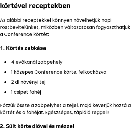
körtével receptekben
Az alábbi receptekkel könnyen növelhetjük napi
rostbevitelünket, miközben változatosan fogyaszthatjuk
a Conference körtét:
1. Körtés zabkása
4 evőkanál zabpehely
1 közepes Conference körte, felkockázva
2 dl növényi tej
1 csipet fahéj
Főzzük össze a zabpelyhet a tejjel, majd keverjük hozzá a
körtét és a fahéjat. Egészséges, tápláló reggeli!
2. Sült körte dióval és mézzel