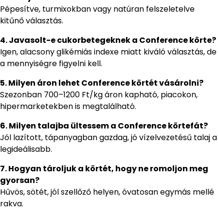
Pépesítve, turmixokban vagy natúran felszeletelve
kitűnő választás.
4. Javasolt-e cukorbetegeknek a Conference körte?
Igen, alacsony glikémiás indexe miatt kiváló választás, de
a mennyiségre figyelni kell.
5. Milyen áron lehet Conference körtét vásárolni?
Szezonban 700–1200 Ft/kg áron kapható, piacokon,
hipermarketekben is megtalálható.
6. Milyen talajba ültessem a Conference körtefát?
Jól lazított, tápanyagban gazdag, jó vízelvezetésű talaj a
legideálisabb.
7. Hogyan tároljuk a körtét, hogy ne romoljon meg
gyorsan?
Hűvös, sötét, jól szellőző helyen, óvatosan egymás mellé
rakva.