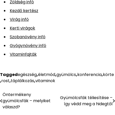
Zöldség infó
Kezdő kertész
Virág infó
Kerti virágok
Szobanövény infó
Gyógynövény infó
Vitaminfajták
Tagged
egészség
,
életmód
,
gyümölcs
,
konferencia
,
körte
,
rost
,
táplálkozás
,
vitaminok
Öntermékeny
Bejegyzés
Gyümölcsfák téliesítése –
gyümölcsfák – melyiket
így védd meg a hidegtől
navigáció
válaszd?