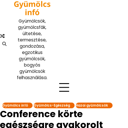
Gyümölcs
Skip
to
infó
content
Gyümölcsök,
gyümölcsfák,
ültetése,
termesztése,
gondozása,
egzotikus
gyümölcsök,
bogyós
gyümölcsök
felhasználása.
Gyümölcs infó
Gyümölcs-Egészség
Hazai gyümölcsök
Conference körte
egészségre gyakorolt