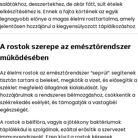
salátákhoz, desszertekhez, de akár főtt, sült ételek
elkészítéséhez is. Ennek a fajta körtének az egyik
legnagyobb előnye a magas élelmi rosttartalma, amely
jelentősen hozzájárul a kiegyensúlyozott táplálkozáshoz.
A rostok szerepe az emésztőrendszer
működésében
Az élelmi rostok az emésztőrendszer “seprűi”: segítenek
tisztán tartani a beleket, megkötik a vizet, és elősegítik a
széklet megfelelő állagának kialakulását. Így
hozzájárulnak a rendszeres bélmozgáshoz, csökkentik a
székrekedés esélyét, és támogatják a vastagbél
egészségét.
A rostok a bélflóra, vagyis a jótékony baktériumok
táplálékául is szolgálnak, ezáltal erősítik a szervezet
immunrendszerét. Ezen kívül a rostok képesek