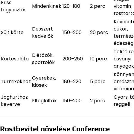
Friss
Mindenkinek
120–180
2 perc
vitamin-
fogyasztás
rosttar
Kevese
Desszert
cukor,
Sült körte
150–200
20 perc
kedvelők
termész
édesség
Telítő ro
Diétázók,
Körtesaláta
200–250
10 perc
ásványi
sportolók
anyagok
Könnye
Gyerekek,
Turmixokhoz
180–220
5 perc
emészth
idősek
vitamin
Joghurthoz
Gyors, t
Elfoglaltak
150–200
2 perc
keverve
reggeli
Rostbevitel növelése Conference