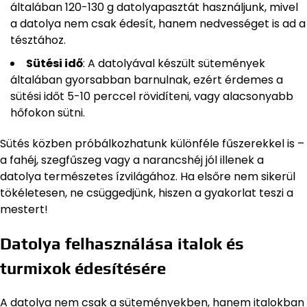
általában 120-130 g datolyapasztát használjunk, mivel
a datolya nem csak édesít, hanem nedvességet is ad a
tésztához.
Sütési idő
: A datolyával készült sütemények
általában gyorsabban barnulnak, ezért érdemes a
sütési időt 5-10 perccel rövidíteni, vagy alacsonyabb
hőfokon sütni.
Sütés közben próbálkozhatunk különféle fűszerekkel is –
a fahéj, szegfűszeg vagy a narancshéj jól illenek a
datolya természetes ízvilágához. Ha elsőre nem sikerül
tökéletesen, ne csüggedjünk, hiszen a gyakorlat teszi a
mestert!
Datolya felhasználása italok és
turmixok édesítésére
A datolya nem csak a süteményekben, hanem italokban