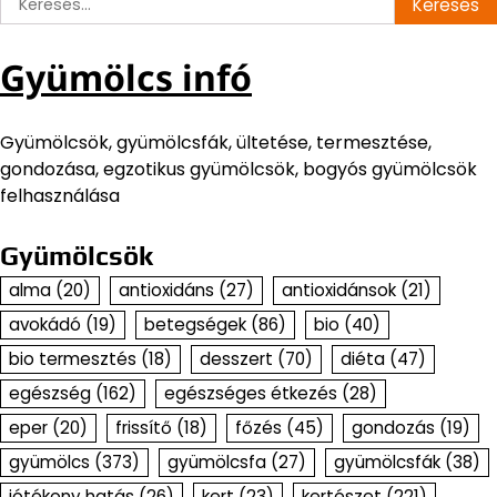
Gyümölcs infó
Gyümölcsök, gyümölcsfák, ültetése, termesztése,
gondozása, egzotikus gyümölcsök, bogyós gyümölcsök
felhasználása
Gyümölcsök
alma
(20)
antioxidáns
(27)
antioxidánsok
(21)
avokádó
(19)
betegségek
(86)
bio
(40)
bio termesztés
(18)
desszert
(70)
diéta
(47)
egészség
(162)
egészséges étkezés
(28)
eper
(20)
frissítő
(18)
főzés
(45)
gondozás
(19)
gyümölcs
(373)
gyümölcsfa
(27)
gyümölcsfák
(38)
jótékony hatás
(26)
kert
(23)
kertészet
(221)