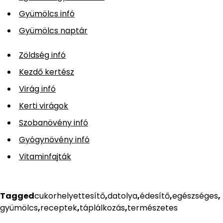
Gyümölcs infó
Gyümölcs naptár
Zöldség infó
Kezdő kertész
Virág infó
Kerti virágok
Szobanövény infó
Gyógynövény infó
Vitaminfajták
Tagged
cukorhelyettesítő
,
datolya
,
édesítő
,
egészséges
,
gyümölcs
,
receptek
,
táplálkozás
,
természetes