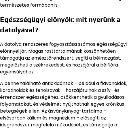
természetes formában is.
Egészségügyi előnyök: mit nyerünk a
datolyával?
A datolya rendszeres fogyasztása számos egészségügyi
előnnyel jár. Magas rosttartalmának köszönhetően
támogatja az emésztőrendszert, segíti a bélmozgást,
megelőzheti a székrekedést, és hozzájárul a bélflóra
egyensúlyához.
A benne található antioxidánsok – például a flavonoidok,
karotinoidok és fenolsavak – hozzájárulnak a szív- és
érrendszer egészségéhez, csökkenthetik a gyulladásos
folyamatokat, és védelmet nyújthatnak egyes krónikus
betegségek ellen. Az ásványianyag-tartalma –
elsősorban kálium és magnézium – elősegíti az
idegrendszer megfelelő működését, és támogatja a