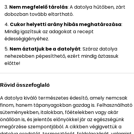
Nem megfelelő tárolás
: A datolya hűtőben, zárt
dobozban tovább eltartható.
Cukor helyetti arány hibás meghatározása
:
Mindig igazítsuk az adagokat a recept
édességigényéhez.
Nem áztatjuk be a datolyát
: Száraz datolya
nehezebben pépesíthető, ezért mindig áztassuk
előtte!
Rövid összefoglaló
A datolya kiváló természetes édesítő, amely nemcsak
finom, hanem tápanyagokban gazdag is. Felhasználható
süteményekben, italokban, főételekben vagy akár
önállóan is, és jelentős előnyökkel jár az egészségünk
megőrzése szempontjából. A cikkben végigvettük a
datolya eredetét, termesztését, feldolgozását, valamint