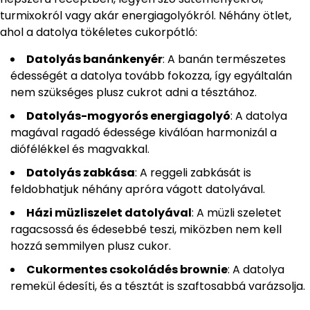
turmixokról vagy akár energiagolyókról. Néhány ötlet,
ahol a datolya tökéletes cukorpótló:
Datolyás banánkenyér
: A banán természetes
édességét a datolya tovább fokozza, így egyáltalán
nem szükséges plusz cukrot adni a tésztához.
Datolyás-mogyorós energiagolyó
: A datolya
magával ragadó édessége kiválóan harmonizál a
diófélékkel és magvakkal.
Datolyás zabkása
: A reggeli zabkását is
feldobhatjuk néhány apróra vágott datolyával.
Házi müzliszelet datolyával
: A müzli szeletet
ragacsossá és édesebbé teszi, miközben nem kell
hozzá semmilyen plusz cukor.
Cukormentes csokoládés brownie
: A datolya
remekül édesíti, és a tésztát is szaftosabbá varázsolja.