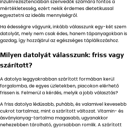
inzulinrezisztenciában szenvedők számára fontos a
mértékletesség, ezért nekik érdemes dietetikussal
egyeztetni az ideális mennyiségről.
Ha édességre vágyunk, inkább válasszunk egy-két szem
datolyát, mely nem csak édes, hanem tápanyagokban is
gazdag, így hozzájárul az egészséges táplálkozáshoz.
Milyen datolyát válasszunk: friss vagy
szárított?
A datolya leggyakrabban szárított formában kerül
forgalomba, de egyes üzletekben, piacokon elérhető
frissen is. Felmerül a kérdés, melyik a jobb választás?
A friss datolya lédúsabb, puhább, és valamivel kevesebb
cukrot tartalmaz, mint a szárított változat. Vitamin- és
ásványianyag-tartalma magasabb, ugyanakkor
nehezebben tárolható, gyorsabban romlik. A szárított