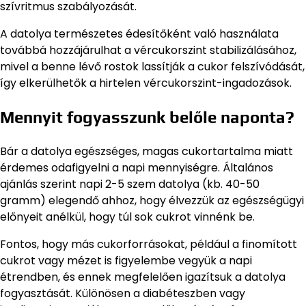
szívritmus szabályozását.
A datolya természetes édesítőként való használata
továbbá hozzájárulhat a vércukorszint stabilizálásához,
mivel a benne lévő rostok lassítják a cukor felszívódását,
így elkerülhetők a hirtelen vércukorszint-ingadozások.
Mennyit fogyasszunk belőle naponta?
Bár a datolya egészséges, magas cukortartalma miatt
érdemes odafigyelni a napi mennyiségre. Általános
ajánlás szerint napi 2-5 szem datolya (kb. 40-50
gramm) elegendő ahhoz, hogy élvezzük az egészségügyi
előnyeit anélkül, hogy túl sok cukrot vinnénk be.
Fontos, hogy más cukorforrásokat, például a finomított
cukrot vagy mézet is figyelembe vegyük a napi
étrendben, és ennek megfelelően igazítsuk a datolya
fogyasztását. Különösen a diabéteszben vagy