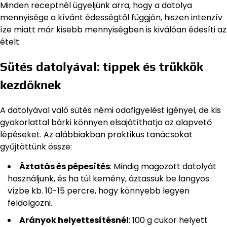
Minden receptnél ügyeljünk arra, hogy a datolya
mennyisége a kívánt édességtől függjön, hiszen intenzív
íze miatt már kisebb mennyiségben is kiválóan édesíti az
ételt.
Sütés datolyával: tippek és trükkök
kezdőknek
A datolyával való sütés némi odafigyelést igényel, de kis
gyakorlattal bárki könnyen elsajátíthatja az alapvető
lépéseket. Az alábbiakban praktikus tanácsokat
gyűjtöttünk össze:
Áztatás és pépesítés
: Mindig magozott datolyát
használjunk, és ha túl kemény, áztassuk be langyos
vízbe kb. 10-15 percre, hogy könnyebb legyen
feldolgozni.
Arányok helyettesítésnél
: 100 g cukor helyett