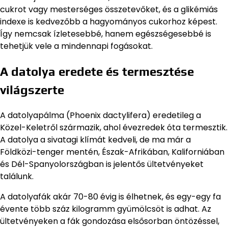
cukrot vagy mesterséges összetevőket, és a glikémiás
indexe is kedvezőbb a hagyományos cukorhoz képest.
Így nemcsak ízletesebbé, hanem egészségesebbé is
tehetjük vele a mindennapi fogásokat.
A datolya eredete és termesztése
világszerte
A datolyapálma (Phoenix dactylifera) eredetileg a
Közel-Keletről származik, ahol évezredek óta termesztik.
A datolya a sivatagi klímát kedveli, de ma már a
Földközi-tenger mentén, Észak-Afrikában, Kaliforniában
és Dél-Spanyolországban is jelentős ültetvényeket
találunk.
A datolyafák akár 70-80 évig is élhetnek, és egy-egy fa
évente több száz kilogramm gyümölcsöt is adhat. Az
ültetvényeken a fák gondozása elsősorban öntözéssel,