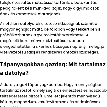
talajlazítással és metszéssel történik, a betakarítás
pedig főként kézi munkával zajlik, hogy a gyümölcsök
épek és zamatosak maradjanak.
Az otthoni datolyafák ültetése ritkaságnak számít a
magyar éghajlat miatt, de fóliában vagy télikertben is
próbálkozhatnak a gyümölcsfák szerelmesei. A
megfelelő körülmények biztosítása azonban
elengedhetetlen a sikerhez: bőséges napfény, meleg, jó
vízelvezetésű talaj és rendszeres öntözés szükséges.
Tápanyagokban gazdag: Mit tartalmaz
a datolya?
A datolya igazi tápanyag-bomba. Nagy mennyiségben
tartalmaz rostot, amely segíti az emésztést és hosszabb
teltségérzetet biztosít. Emellett jelentős mennyiségű
kálium, magnézium, vas, B-vitaminok és antioxidánsok