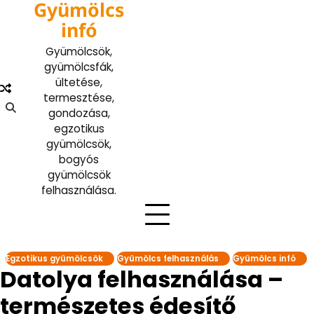
Gyümölcs
Skip
to
infó
content
Gyümölcsök,
gyümölcsfák,
ültetése,
termesztése,
gondozása,
egzotikus
gyümölcsök,
bogyós
gyümölcsök
felhasználása.
Egzotikus gyümölcsök
Gyümölcs felhasználás
Gyümölcs infó
Datolya felhasználása –
természetes édesítő