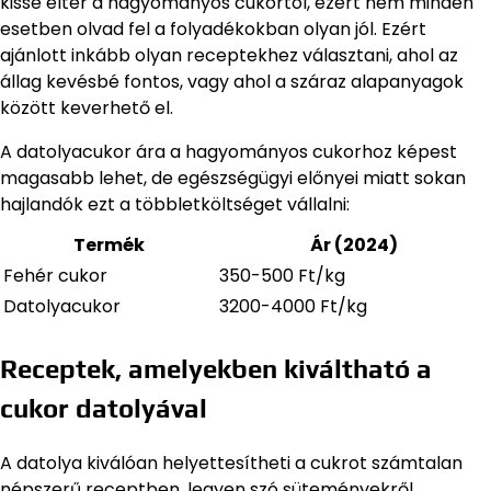
kissé eltér a hagyományos cukortól, ezért nem minden
esetben olvad fel a folyadékokban olyan jól. Ezért
ajánlott inkább olyan receptekhez választani, ahol az
állag kevésbé fontos, vagy ahol a száraz alapanyagok
között keverhető el.
A datolyacukor ára a hagyományos cukorhoz képest
magasabb lehet, de egészségügyi előnyei miatt sokan
hajlandók ezt a többletköltséget vállalni:
Termék
Ár (2024)
Fehér cukor
350-500 Ft/kg
Datolyacukor
3200-4000 Ft/kg
Receptek, amelyekben kiváltható a
cukor datolyával
A datolya kiválóan helyettesítheti a cukrot számtalan
népszerű receptben, legyen szó süteményekről,