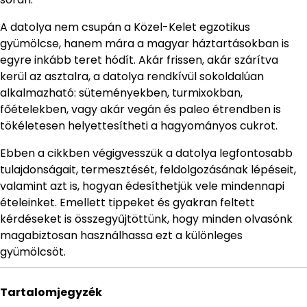
A datolya nem csupán a Közel-Kelet egzotikus
gyümölcse, hanem mára a magyar háztartásokban is
egyre inkább teret hódít. Akár frissen, akár szárítva
kerül az asztalra, a datolya rendkívül sokoldalúan
alkalmazható: süteményekben, turmixokban,
főételekben, vagy akár vegán és paleo étrendben is
tökéletesen helyettesítheti a hagyományos cukrot.
Ebben a cikkben végigvesszük a datolya legfontosabb
tulajdonságait, termesztését, feldolgozásának lépéseit,
valamint azt is, hogyan édesíthetjük vele mindennapi
ételeinket. Emellett tippeket és gyakran feltett
kérdéseket is összegyűjtöttünk, hogy minden olvasónk
magabiztosan használhassa ezt a különleges
gyümölcsöt.
Tartalomjegyzék