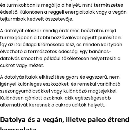
és turmixokban is megállja a helyét, mint természetes
édesítő. Különösen a reggeli energiaitalok vagy a vegán
tejturmixok kedvelt összetevője.
A datolyát először mindig érdemes beáztatni, majd
turmixgépben a többi hozzávalóval együtt pürésíteni.
Így az ital állaga krémesebb lesz, és minden kortyban
élvezhető a természetes édesség. Egy banános-
datolyás smoothie például tökéletesen helyettesíti a
cukrot vagy mézet.
A datolyás italok elkészítése gyors és egyszerű, nem
igényel különleges eszközöket, és remekül variálható
szezongyümölcsökkel vagy különböző magtejekkel.
Különösen ajánlott azoknak, akik egészségesebb
alternatívát keresnek a cukros üdítők helyett.
Datolya és a vegán, illetve paleo étrend
kapcsolata