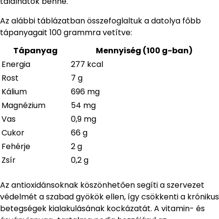
találhatók benne.
Az alábbi táblázatban összefoglaltuk a datolya főbb
tápanyagait 100 grammra vetítve:
Tápanyag
Mennyiség (100 g-ban)
Energia
277 kcal
Rost
7 g
Kálium
696 mg
Magnézium
54 mg
Vas
0,9 mg
Cukor
66 g
Fehérje
2 g
Zsír
0,2 g
Az antioxidánsoknak köszönhetően segíti a szervezet
védelmét a szabad gyökök ellen, így csökkenti a krónikus
betegségek kialakulásának kockázatát. A vitamin- és