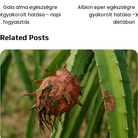
Gala alma egészségre
Albion eper egészségre
Bejegyzés
gyakorolt hatása – napi
gyakorolt hatása –
navigáció
fogyasztás
diétában
Related Posts