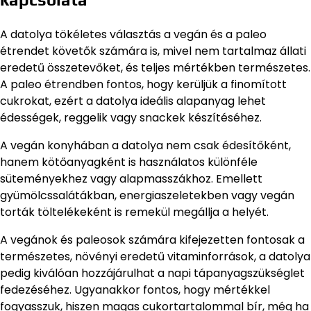
A datolya tökéletes választás a vegán és a paleo
étrendet követők számára is, mivel nem tartalmaz állati
eredetű összetevőket, és teljes mértékben természetes.
A paleo étrendben fontos, hogy kerüljük a finomított
cukrokat, ezért a datolya ideális alapanyag lehet
édességek, reggelik vagy snackek készítéséhez.
A vegán konyhában a datolya nem csak édesítőként,
hanem kötőanyagként is használatos különféle
süteményekhez vagy alapmasszákhoz. Emellett
gyümölcssalátákban, energiaszeletekben vagy vegán
torták töltelékeként is remekül megállja a helyét.
A vegánok és paleosok számára kifejezetten fontosak a
természetes, növényi eredetű vitaminforrások, a datolya
pedig kiválóan hozzájárulhat a napi tápanyagszükséglet
fedezéséhez. Ugyanakkor fontos, hogy mértékkel
fogyasszuk, hiszen magas cukortartalommal bír, még ha