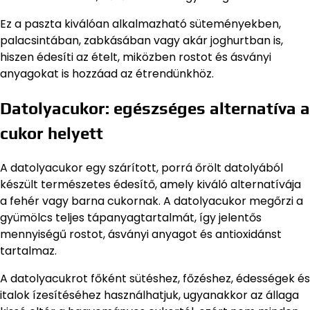
Ez a paszta kiválóan alkalmazható süteményekben,
palacsintában, zabkásában vagy akár joghurtban is,
hiszen édesíti az ételt, miközben rostot és ásványi
anyagokat is hozzáad az étrendünkhöz.
Datolyacukor: egészséges alternatíva a
cukor helyett
A datolyacukor egy szárított, porrá őrölt datolyából
készült természetes édesítő, amely kiváló alternatívája
a fehér vagy barna cukornak. A datolyacukor megőrzi a
gyümölcs teljes tápanyagtartalmát, így jelentős
mennyiségű rostot, ásványi anyagot és antioxidánst
tartalmaz.
A datolyacukrot főként sütéshez, főzéshez, édességek és
italok ízesítéséhez használhatjuk, ugyanakkor az állaga