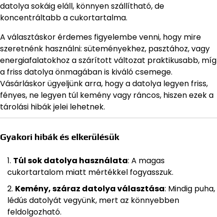
datolya sokáig eláll, könnyen szállítható, de
koncentráltabb a cukortartalma.
A választáskor érdemes figyelembe venni, hogy mire
szeretnénk használni: süteményekhez, pasztához, vagy
energiafalatokhoz a szárított változat praktikusabb, míg
a friss datolya önmagában is kiváló csemege.
Vásárláskor ügyeljünk arra, hogy a datolya legyen friss,
fényes, ne legyen túl kemény vagy ráncos, hiszen ezek a
tárolási hibák jelei lehetnek.
Gyakori hibák és elkerülésük
Túl sok datolya használata
: A magas
cukortartalom miatt mértékkel fogyasszuk.
Kemény, száraz datolya választása
: Mindig puha,
lédús datolyát vegyünk, mert az könnyebben
feldolgozható.