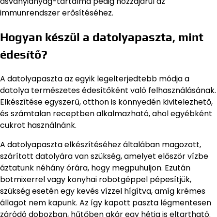
ásványianyag-tartalma pedig hozzájárul az
immunrendszer erősítéséhez.
Hogyan készül a datolyapaszta, mint
édesítő?
A datolyapaszta az egyik legelterjedtebb módja a
datolya természetes édesítőként való felhasználásának.
Elkészítése egyszerű, otthon is könnyedén kivitelezhető,
és számtalan receptben alkalmazható, ahol egyébként
cukrot használnánk.
A datolyapaszta elkészítéséhez általában magozott,
szárított datolyára van szükség, amelyet először vízbe
áztatunk néhány órára, hogy megpuhuljon. Ezután
botmixerrel vagy konyhai robotgéppel pépesítjük,
szükség esetén egy kevés vízzel hígítva, amíg krémes
állagot nem kapunk. Az így kapott paszta légmentesen
záródó dobozban, hűtőben akár egy hétig is eltartható.