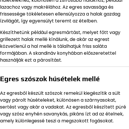
halételekhez, különösen a zsírosabb halakhoz, például
lazachoz vagy makrélához. Az egres savassága és
frissessége tökéletesen ellensúlyozza a halak gazdag
ízvilágát, így egyensúlyt teremt az ételben.
Készíthetünk például egresmártást, melyet főtt vagy
grillezett halak mellé kínálunk, de akár az egrest
közvetlenül a hal mellé is tálalhatjuk friss saláta
formájában. A skandináv konyhában előszeretettel
használják ezt a párosítást.
Egres szószok húsételek mellé
Az egresből készült szószok remekül kiegészítik a sült
vagy párolt húsételeket, különösen a szárnyasokat,
sertést vagy akár a vadakat. Az egresből készített püré
vagy szósz enyhén savanykás, pikáns ízt ad az ételnek,
amely különlegessé teszi a megszokott fogásokat.