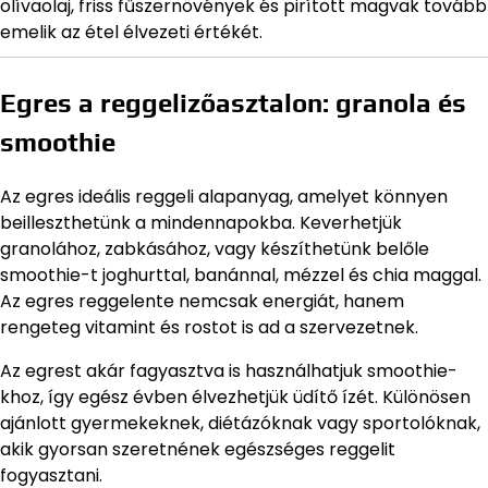
olívaolaj, friss fűszernövények és pirított magvak tovább
emelik az étel élvezeti értékét.
Egres a reggelizőasztalon: granola és
smoothie
Az egres ideális reggeli alapanyag, amelyet könnyen
beilleszthetünk a mindennapokba. Keverhetjük
granolához, zabkásához, vagy készíthetünk belőle
smoothie-t joghurttal, banánnal, mézzel és chia maggal.
Az egres reggelente nemcsak energiát, hanem
rengeteg vitamint és rostot is ad a szervezetnek.
Az egrest akár fagyasztva is használhatjuk smoothie-
khoz, így egész évben élvezhetjük üdítő ízét. Különösen
ajánlott gyermekeknek, diétázóknak vagy sportolóknak,
akik gyorsan szeretnének egészséges reggelit
fogyasztani.