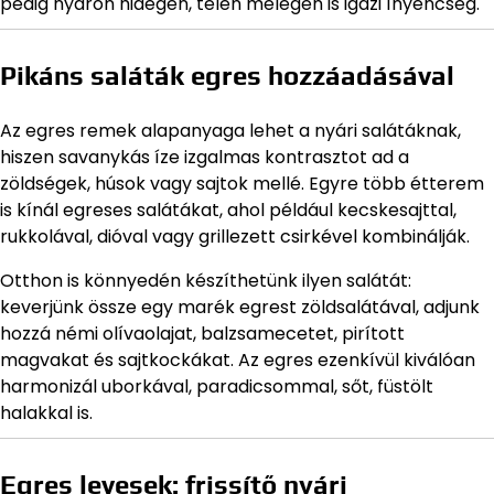
pedig nyáron hidegen, télen melegen is igazi ínyencség.
Pikáns saláták egres hozzáadásával
Az egres remek alapanyaga lehet a nyári salátáknak,
hiszen savanykás íze izgalmas kontrasztot ad a
zöldségek, húsok vagy sajtok mellé. Egyre több étterem
is kínál egreses salátákat, ahol például kecskesajttal,
rukkolával, dióval vagy grillezett csirkével kombinálják.
Otthon is könnyedén készíthetünk ilyen salátát:
keverjünk össze egy marék egrest zöldsalátával, adjunk
hozzá némi olívaolajat, balzsamecetet, pirított
magvakat és sajtkockákat. Az egres ezenkívül kiválóan
harmonizál uborkával, paradicsommal, sőt, füstölt
halakkal is.
Egres levesek: frissítő nyári