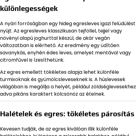
különlegességek
A nyári forróságban egy hideg egresleves igazi felüdülést
nyújt. Az egresleves klasszikusan tejföllel, tejjel vagy
növényi alapú joghurttal készül, de akár vegán
változatban is elérhető. Az eredmény egy üdítően
savanykás, enyhén édes leves, amelyet mentával vagy
citromfűvel is ízesíthetünk.
Az egres emellett tökéletes alapja lehet különféle
turmixoknak és gyümölcsleveseknek is. A húslevesek
világában is megállja a helyét, például zöldséglevesekhez
adva pikáns karaktert kölcsönöz az ételnek.
Halételek és egres: tökéletes párosítás
Kevesen tudják, de az egres kiválóan illik különféle