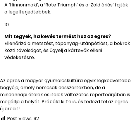
A ‘Hinnonmaki’, a ‘Rote Triumph’ és a ‘Zöld óriás’ fajták
a legelterjedtebbek.
Mit tegyek, ha kevés termést hoz az egres?
Ellenőrizd a metszést, tápanyag-utánpótlást, a bokrok
közti távolságot, és ügyelj a kártevők elleni
védekezésre.
Az egres a magyar gyümölcskultúra egyik legkedveltebb
bogyója, amely nemcsak desszertekben, de a
mindennapi ételek és italok változatos repertoárjában is
megállja a helyét. Próbáld ki Te is, és fedezd fel az egres
új arcait!
Post Views:
92