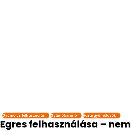
Gyümölcs felhasználás
Gyümölcs infó
Hazai gyümölcsök
Egres felhasználása – nem