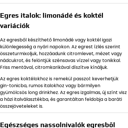
Egres italok: limonádé és koktél
variációk
Az egresből készíthető limonádé vagy koktél igazi
különlegesség a nyári napokon. Az egrest ízlés szerint
összeturmixoljuk, hozzáadunk citromlevet, mézet vagy
nádcukrot, és felöntjük szénsavas vízzel vagy tonikkal.
Friss mentával, citromkarikával díszítve kínáljuk.
Az egres koktélokhoz is remekül passzol: keverhetjük
gin-tonicba, rumos italokhoz vagy bármilyen
gyümölcsös long drinkhez. Az egres izgalmas, új színt visz
a házi italválasztékba, és garantáltan feldobja a baráti
összejöveteleket is.
Egészséges nassolnivalók egresből