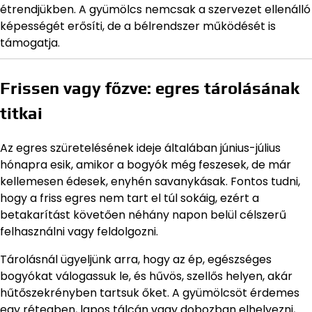
étrendjükben. A gyümölcs nemcsak a szervezet ellenálló
képességét erősíti, de a bélrendszer működését is
támogatja.
Frissen vagy főzve: egres tárolásának
titkai
Az egres szüretelésének ideje általában június-július
hónapra esik, amikor a bogyók még feszesek, de már
kellemesen édesek, enyhén savanykásak. Fontos tudni,
hogy a friss egres nem tart el túl sokáig, ezért a
betakarítást követően néhány napon belül célszerű
felhasználni vagy feldolgozni.
Tárolásnál ügyeljünk arra, hogy az ép, egészséges
bogyókat válogassuk le, és hűvös, szellős helyen, akár
hűtőszekrényben tartsuk őket. A gyümölcsöt érdemes
egy rétegben, lapos tálcán vagy dobozban elhelyezni,