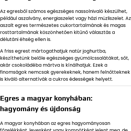
Az egresből számos egészséges nassolnivaló készülhet,
például aszalvány, energiaszelet vagy házi müzliszelet. Az
aszalt egres természetes cukortartalmának és magas
rosttartalmának köszönhetően kitűnő választás a
délutáni éhség ellen is.
A friss egrest mártogathatjuk natúr joghurtba,
készíthetünk belőle egészséges gyümölcssalátákat, sőt,
akár csokoládéba mártva is kínálhatjuk. Ezek a
finomságok nemcsak gyerekeknek, hanem felnőtteknek
is kiváló alternatívák a cukros édességek helyett.
Egres a magyar konyhában:
hagyomány és újdonság
A magyar konyhában az egres hagyományosan
főzelékként, levesként vagy kompótként jelent meg, de