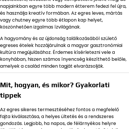
napjainkban egyre több modern étterem fedezi fel újra,
és használja kreatív formában. Az egres leves, mártás
vagy chutney egyre több étlapon kap helyet,
köszönhetően izgalmas ízvilágának.
A hagyomány és az újdonság találkozásából születő
egreses ételek hozzájárulnak a magyar gasztronómiai
kultúra megújulásához. Érdemes kísérletezni vele a
konyhában, hiszen számos ínyencség készíthető belőle,
amelyek a család minden tagját elvarázsolják.
Mit, hogyan, és mikor? Gyakorlati
tippek
Az egres sikeres termesztéséhez fontos a megfelelő
fajta kiválasztása, a helyes ültetés és a rendszeres
gondozás. Legjobb, ha napos, de félárnyékos helyre