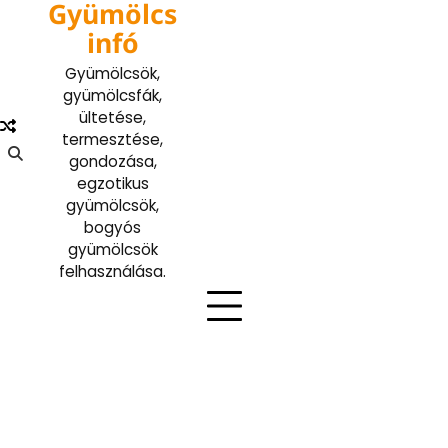
Gyümölcs
Skip
to
infó
content
Gyümölcsök,
gyümölcsfák,
ültetése,
termesztése,
gondozása,
egzotikus
gyümölcsök,
bogyós
gyümölcsök
felhasználása.