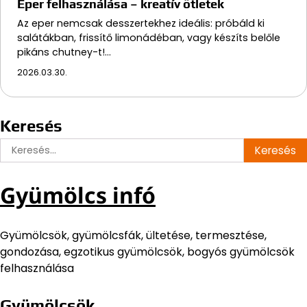
Eper felhasználása – kreatív ötletek
Az eper nemcsak desszertekhez ideális: próbáld ki
salátákban, frissítő limonádéban, vagy készíts belőle
pikáns chutney-t!…
2026.03.30.
Keresés
Keresés:
Gyümölcs infó
Gyümölcsök, gyümölcsfák, ültetése, termesztése,
gondozása, egzotikus gyümölcsök, bogyós gyümölcsök
felhasználása
Gyümölcsök