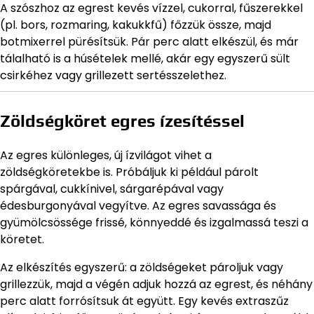
A szószhoz az egrest kevés vízzel, cukorral, fűszerekkel
(pl. bors, rozmaring, kakukkfű) főzzük össze, majd
botmixerrel pürésítsük. Pár perc alatt elkészül, és már
tálalható is a húsételek mellé, akár egy egyszerű sült
csirkéhez vagy grillezett sertésszelethez.
Zöldségköret egres ízesítéssel
Az egres különleges, új ízvilágot vihet a
zöldségköretekbe is. Próbáljuk ki például párolt
spárgával, cukkínivel, sárgarépával vagy
édesburgonyával vegyítve. Az egres savassága és
gyümölcsössége frissé, könnyeddé és izgalmassá teszi a
köretet.
Az elkészítés egyszerű: a zöldségeket pároljuk vagy
grillezzük, majd a végén adjuk hozzá az egrest, és néhány
perc alatt forrósítsuk át együtt. Egy kevés extraszűz