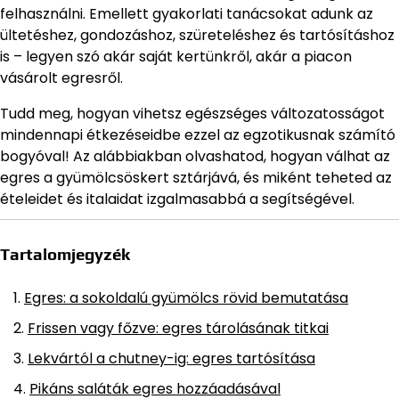
felhasználni. Emellett gyakorlati tanácsokat adunk az
ültetéshez, gondozáshoz, szüreteléshez és tartósításhoz
is – legyen szó akár saját kertünkről, akár a piacon
vásárolt egresről.
Tudd meg, hogyan vihetsz egészséges változatosságot
mindennapi étkezéseidbe ezzel az egzotikusnak számító
bogyóval! Az alábbiakban olvashatod, hogyan válhat az
egres a gyümölcsöskert sztárjává, és miként teheted az
ételeidet és italaidat izgalmasabbá a segítségével.
Tartalomjegyzék
Egres: a sokoldalú gyümölcs rövid bemutatása
Frissen vagy főzve: egres tárolásának titkai
Lekvártól a chutney-ig: egres tartósítása
Pikáns saláták egres hozzáadásával