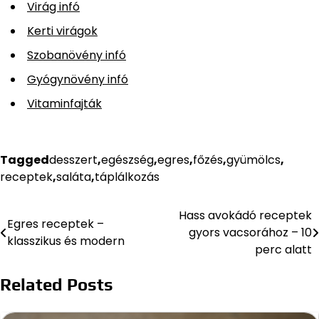
Virág infó
Kerti virágok
Szobanövény infó
Gyógynövény infó
Vitaminfajták
Tagged
desszert
,
egészség
,
egres
,
főzés
,
gyümölcs
,
receptek
,
saláta
,
táplálkozás
Hass avokádó receptek
Bejegyzés
Egres receptek –
gyors vacsorához – 10
klasszikus és modern
navigáció
perc alatt
Related Posts