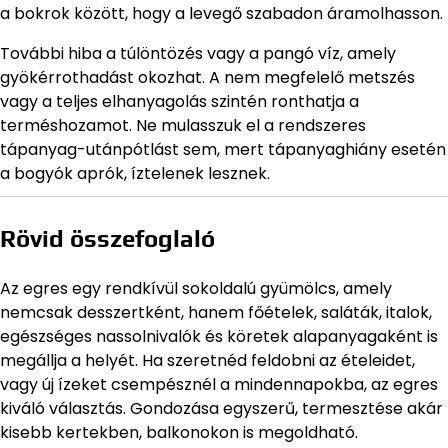
a bokrok között, hogy a levegő szabadon áramolhasson.
További hiba a túlöntözés vagy a pangó víz, amely
gyökérrothadást okozhat. A nem megfelelő metszés
vagy a teljes elhanyagolás szintén ronthatja a
terméshozamot. Ne mulasszuk el a rendszeres
tápanyag-utánpótlást sem, mert tápanyaghiány esetén
a bogyók aprók, íztelenek lesznek.
Rövid összefoglaló
Az egres egy rendkívül sokoldalú gyümölcs, amely
nemcsak desszertként, hanem főételek, saláták, italok,
egészséges nassolnivalók és köretek alapanyagaként is
megállja a helyét. Ha szeretnéd feldobni az ételeidet,
vagy új ízeket csempésznél a mindennapokba, az egres
kiváló választás. Gondozása egyszerű, termesztése akár
kisebb kertekben, balkonokon is megoldható.