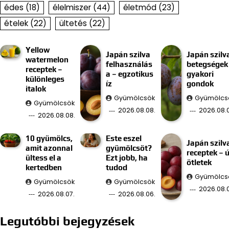
édes
(18)
élelmiszer
(44)
életmód
(23)
ételek
(22)
ültetés
(22)
Yellow
Japán szilva
Japán szilv
watermelon
felhasználás
betegségek
receptek –
a – egzotikus
gyakori
különleges
íz
gondok
italok
Gyümölcsök
Gyümölcs
Gyümölcsök
2026.08.08.
2026.08.0
2026.08.08.
10 gyümölcs,
Este eszel
Japán szilv
amit azonnal
gyümölcsöt?
receptek – ú
ültess el a
Ezt jobb, ha
ötletek
kertedben
tudod
Gyümölcs
Gyümölcsök
Gyümölcsök
2026.08.
2026.08.07.
2026.08.06.
Legutóbbi bejegyzések