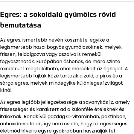
Egres: a sokoldalú gyümölcs rövid
bemutatása
Az egres, ismertebb nevén köszméte, egyike a
legismertebb hazai bogyós gyümölcsöknek, melyek
frissen, feldolgozva vagy aszalva is remekül
fogyaszthatók. Európában őshonos, de mára szinte
mindenütt megtalálható, ahol mérsékelt az éghajlat. A
legismertebb fajták közé tartozik a zöld, a piros és a
sárga egres, melyek mindegyike különleges ízvilágot
kínál.
Az egres legfőbb jellegzetessége a savanykás íz, amely
frissességet és karaktert ad a különféle ételeknek és
italoknak. Rendkívül gazdag C-vitaminban, pektinben,
antioxidánsokban, így nem csoda, hogy az egészséges
életmód hívei is egyre gyakrabban használják fel