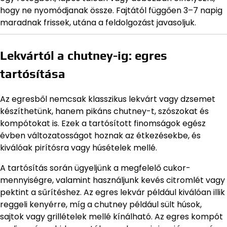
hogy ne nyomódjanak össze. Fajtától függően 3–7 napig
maradnak frissek, utána a feldolgozást javasoljuk.
Lekvártól a chutney-ig: egres
tartósítása
Az egresből nemcsak klasszikus lekvárt vagy dzsemet
készíthetünk, hanem pikáns chutney-t, szószokat és
kompótokat is. Ezek a tartósított finomságok egész
évben változatosságot hoznak az étkezésekbe, és
kiválóak pirítósra vagy húsételek mellé.
A tartósítás során ügyeljünk a megfelelő cukor-
mennyiségre, valamint használjunk kevés citromlét vagy
pektint a sűrítéshez. Az egres lekvár például kiválóan illik
reggeli kenyérre, míg a chutney például sült húsok,
sajtok vagy grillételek mellé kínálható. Az egres kompót