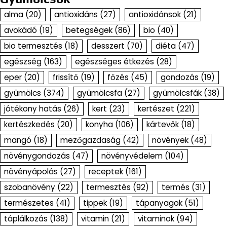
alma
(20)
antioxidáns
(27)
antioxidánsok
(21)
avokádó
(19)
betegségek
(86)
bio
(40)
bio termesztés
(18)
desszert
(70)
diéta
(47)
egészség
(163)
egészséges étkezés
(28)
eper
(20)
frissítő
(19)
főzés
(45)
gondozás
(19)
gyümölcs
(374)
gyümölcsfa
(27)
gyümölcsfák
(38)
jótékony hatás
(26)
kert
(23)
kertészet
(221)
kertészkedés
(20)
konyha
(106)
kártevők
(18)
mangó
(18)
mezőgazdaság
(42)
növények
(48)
növénygondozás
(47)
növényvédelem
(104)
növényápolás
(27)
receptek
(161)
szobanövény
(22)
termesztés
(92)
termés
(31)
természetes
(41)
tippek
(19)
tápanyagok
(51)
táplálkozás
(138)
vitamin
(21)
vitaminok
(94)