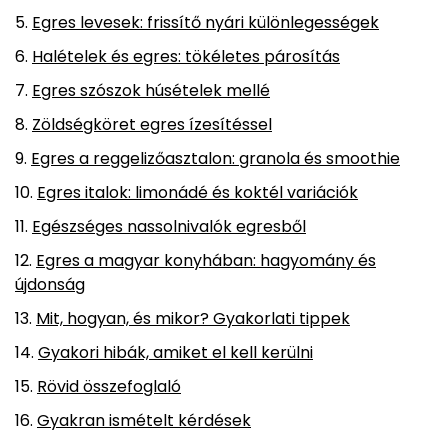
Egres levesek: frissítő nyári különlegességek
Halételek és egres: tökéletes párosítás
Egres szószok húsételek mellé
Zöldségköret egres ízesítéssel
Egres a reggelizőasztalon: granola és smoothie
Egres italok: limonádé és koktél variációk
Egészséges nassolnivalók egresből
Egres a magyar konyhában: hagyomány és
újdonság
Mit, hogyan, és mikor? Gyakorlati tippek
Gyakori hibák, amiket el kell kerülni
Rövid összefoglaló
Gyakran ismételt kérdések