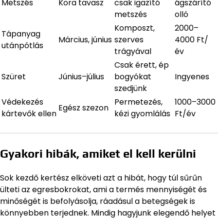
Metszés
Kora tavasz
csak igazító
ágszárító
metszés
olló
Komposzt,
2000–
Tápanyag
Március, június
szerves
4000 Ft/
utánpótlás
trágyával
év
Csak érett, ép
Szüret
Június–július
bogyókat
Ingyenes
szedjünk
Védekezés
Permetezés,
1000–3000
Egész szezon
kártevők ellen
kézi gyomlálás
Ft/év
Gyakori hibák, amiket el kell kerülni
Sok kezdő kertész elköveti azt a hibát, hogy túl sűrűn
ülteti az egresbokrokat, ami a termés mennyiségét és
minőségét is befolyásolja, ráadásul a betegségek is
könnyebben terjednek. Mindig hagyjunk elegendő helyet