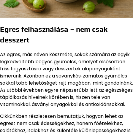
Egres felhasználása – nem csak
desszert
Az egres, más néven köszméte, sokak számára az egyik
legkedveltebb bogyós gyümölcs, amelyet elsősorban
friss fogyasztásra vagy desszertek alapanyagaként
ismerünk. Azonban ez a savanykás, zamatos gyümölcs
sokkal több lehetőséget rejt magában, mint gondolnánk.
Az utóbbi években egyre népszerűbb lett az egészséges
táplálkozás híveinek körében is, hiszen tele van
vitaminokkal, ásványi anyagokkal és antioxidánsokkal.
Cikkünkben részletesen bemutatjuk, hogyan lehet az
egrest nem csak édességekhez, hanem főételekhez,
salátákhoz, italokhoz és különféle különlegességekhez is