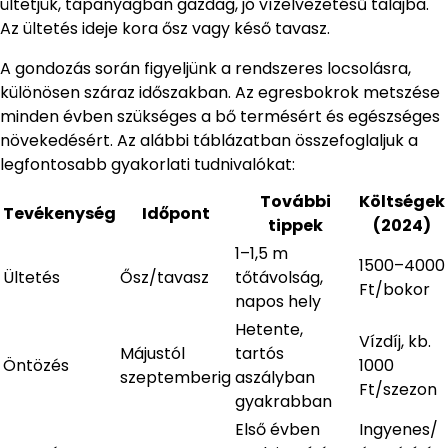
ültetjük, tápanyagban gazdag, jó vízelvezetésű talajba.
Az ültetés ideje kora ősz vagy késő tavasz.
A gondozás során figyeljünk a rendszeres locsolásra,
különösen száraz időszakban. Az egresbokrok metszése
minden évben szükséges a bő termésért és egészséges
növekedésért. Az alábbi táblázatban összefoglaljuk a
legfontosabb gyakorlati tudnivalókat:
További
Költségek
Tevékenység
Időpont
tippek
(2024)
1–1,5 m
1500–4000
Ültetés
Ősz/tavasz
tőtávolság,
Ft/bokor
napos hely
Hetente,
Vízdíj, kb.
Májustól
tartós
Öntözés
1000
szeptemberig
aszályban
Ft/szezon
gyakrabban
Első évben
Ingyenes/