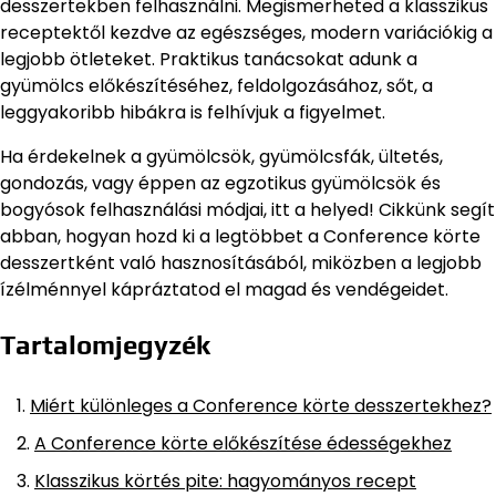
desszertekben felhasználni. Megismerheted a klasszikus
receptektől kezdve az egészséges, modern variációkig a
legjobb ötleteket. Praktikus tanácsokat adunk a
gyümölcs előkészítéséhez, feldolgozásához, sőt, a
leggyakoribb hibákra is felhívjuk a figyelmet.
Ha érdekelnek a gyümölcsök, gyümölcsfák, ültetés,
gondozás, vagy éppen az egzotikus gyümölcsök és
bogyósok felhasználási módjai, itt a helyed! Cikkünk segít
abban, hogyan hozd ki a legtöbbet a Conference körte
desszertként való hasznosításából, miközben a legjobb
ízélménnyel kápráztatod el magad és vendégeidet.
Tartalomjegyzék
Miért különleges a Conference körte desszertekhez?
A Conference körte előkészítése édességekhez
Klasszikus körtés pite: hagyományos recept