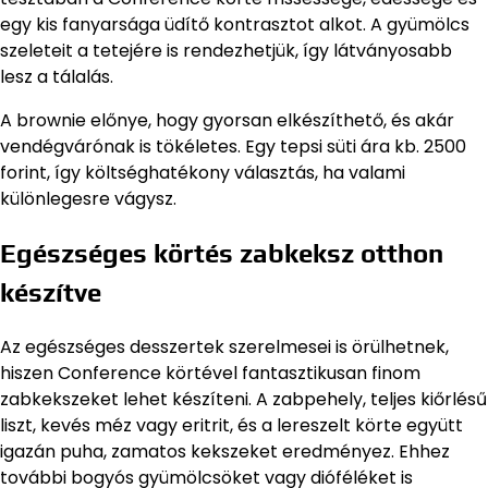
egy kis fanyarsága üdítő kontrasztot alkot. A gyümölcs
szeleteit a tetejére is rendezhetjük, így látványosabb
lesz a tálalás.
A brownie előnye, hogy gyorsan elkészíthető, és akár
vendégvárónak is tökéletes. Egy tepsi süti ára kb. 2500
forint, így költséghatékony választás, ha valami
különlegesre vágysz.
Egészséges körtés zabkeksz otthon
készítve
Az egészséges desszertek szerelmesei is örülhetnek,
hiszen Conference körtével fantasztikusan finom
zabkekszeket lehet készíteni. A zabpehely, teljes kiőrlésű
liszt, kevés méz vagy eritrit, és a lereszelt körte együtt
igazán puha, zamatos kekszeket eredményez. Ehhez
további bogyós gyümölcsöket vagy dióféléket is