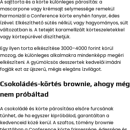
A sajttorta és a körte különleges párosítás: a
mascarpone vagy krémsajt selymessége remekül
harmonizál a Conference körte enyhén fanyar, édes
ízével. Elkészíthető sütés nélkül, vagy hagyományos, sült
változatban is. A tetejét karamellizált körteszeletekkel
vagy körtepürével díszíthetjük.
Egy ilyen torta elkészítése 3000–4000 forint körül
mozog, de különleges alkalmakra mindenképp megéri
elkészíteni. A gyümölcsös desszertek kedvelői imádni
fogják ezt az újszerű, mégis elegáns ízvilágot.
Csokoládés-körtés brownie, ahogy még
nem próbáltad
A csokoládé és körte párosítása elsőre furcsának
tűnhet, de ha egyszer kipróbálod, garantáltan a
kedvenceid közé kerül. A szaftos, tömény brownie
tésztában a Conference körte frissessége, édessége és