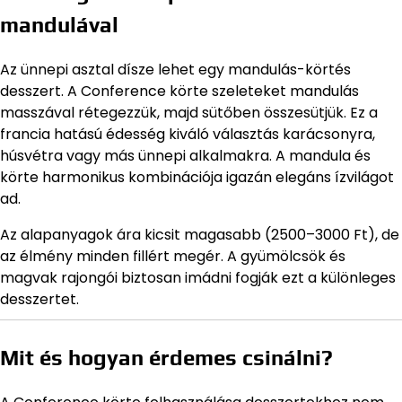
mandulával
Az ünnepi asztal dísze lehet egy mandulás-körtés
desszert. A Conference körte szeleteket mandulás
masszával rétegezzük, majd sütőben összesütjük. Ez a
francia hatású édesség kiváló választás karácsonyra,
húsvétra vagy más ünnepi alkalmakra. A mandula és
körte harmonikus kombinációja igazán elegáns ízvilágot
ad.
Az alapanyagok ára kicsit magasabb (2500–3000 Ft), de
az élmény minden fillért megér. A gyümölcsök és
magvak rajongói biztosan imádni fogják ezt a különleges
desszertet.
Mit és hogyan érdemes csinálni?