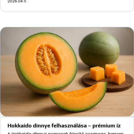
2026.04.11.
Hokkaido dinnye felhasználása – prémium íz
A Hokkaido dinnye nemcsak frissítő csemege, hanem