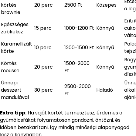
Étcs
körtés
20 perc
2500 Ft
Közepes
a le
brownie
Eritri
Egészséges
15 perc
1000-1200 Ft
Könnyű
cuko
zabkeksz
vált
Karamellizált
Palac
10 perc
1200-1500 Ft
Könnyű
körte
tejs
Bogy
Körtés
1500-2000
20 perc
Könnyű
gyüm
mousse
Ft
díszí
Ünnepi
Ünne
2500-3000
desszert
30 perc
Haladó
alka
Ft
mandulával
ajánl
Extra tipp:
Ha saját körtét termesztesz, érdemes a
gyümölcsfákat folyamatosan gondozni, öntözni, és
időben betakarítani, így mindig minőségi alapanyagod
lesz a konyhában.