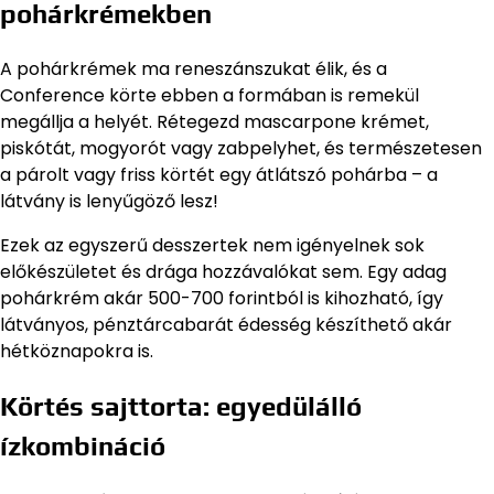
pohárkrémekben
A pohárkrémek ma reneszánszukat élik, és a
Conference körte ebben a formában is remekül
megállja a helyét. Rétegezd mascarpone krémet,
piskótát, mogyorót vagy zabpelyhet, és természetesen
a párolt vagy friss körtét egy átlátszó pohárba – a
látvány is lenyűgöző lesz!
Ezek az egyszerű desszertek nem igényelnek sok
előkészületet és drága hozzávalókat sem. Egy adag
pohárkrém akár 500-700 forintból is kihozható, így
látványos, pénztárcabarát édesség készíthető akár
hétköznapokra is.
Körtés sajttorta: egyedülálló
ízkombináció