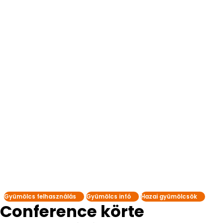
Gyümölcs felhasználás
Gyümölcs infó
Hazai gyümölcsök
Conference körte