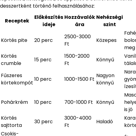
desszertként történő felhasználásához:
Előkészítés
Hozzávalók
Nehézségi
Receptek
ideje
ára
szint
Fahéj
2500-3000
Körtés pite
20 perc
Közepes
bolo
Ft
meg
Körtés
1500-2000
Vaní
15 perc
Könnyű
crumble
Ft
tálal
Naran
Fűszeres
Nagyon
10 perc
1000-1500 Ft
gyöm
körtekompót
könnyű
ízesí
Mas
Pohárkrém
10 perc
700-1000 Ft
Könnyű
helye
is jó
Körtés
3000-4000
Kara
30 perc
Haladó
sajttorta
Ft
kört
Csokis-