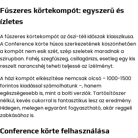
Fűszeres körtekompót: egyszerű és
ízletes
A fűszeres körtekompót az őszi-téli időszak klasszikusa.
A Conference körte húsos szerkezetének köszönhetően
a kompót nem esik szét, szép szeletek maradnak a
szirupban. Fahéj, szegfűszeg, csillagánizs, esetleg egy kis
reszelt narancshéj teheti teljessé az ízélményt.
A házi kompót elkészítése nemcsak olcsó – 1000-1500
forintos kiadással számolhatunk –, hanem
egészségesebb is, mint a bolti verziók. Tartósítószer
nélkül, kevés cukorral is fantasztikus lesz az eredmény.
Hidegen, melegen egyaránt fogyasztható, akár reggeli
zabkásához is.
Conference körte felhasználása