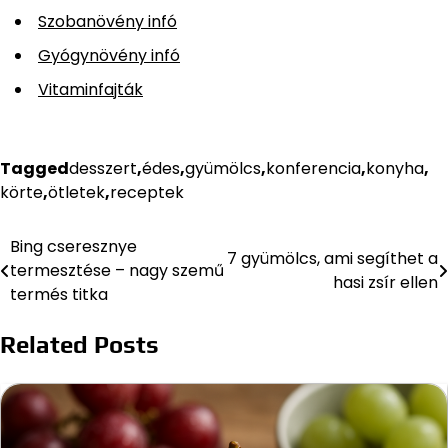
Szobanövény infó
Gyógynövény infó
Vitaminfajták
Tagged
desszert
,
édes
,
gyümölcs
,
konferencia
,
konyha
,
körte
,
ötletek
,
receptek
Bing cseresznye
Bejegyzés
7 gyümölcs, ami segíthet a
termesztése – nagy szemű
hasi zsír ellen
navigáció
termés titka
Related Posts