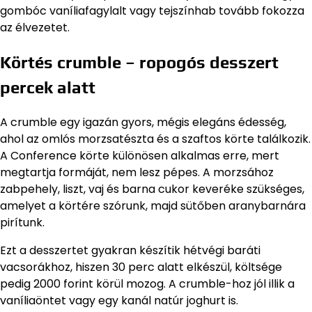
gombóc vaníliafagylalt vagy tejszínhab tovább fokozza
az élvezetet.
Körtés crumble – ropogós desszert
percek alatt
A crumble egy igazán gyors, mégis elegáns édesség,
ahol az omlós morzsatészta és a szaftos körte találkozik.
A Conference körte különösen alkalmas erre, mert
megtartja formáját, nem lesz pépes. A morzsához
zabpehely, liszt, vaj és barna cukor keveréke szükséges,
amelyet a körtére szórunk, majd sütőben aranybarnára
pirítunk.
Ezt a desszertet gyakran készítik hétvégi baráti
vacsorákhoz, hiszen 30 perc alatt elkészül, költsége
pedig 2000 forint körül mozog. A crumble-hoz jól illik a
vaníliaöntet vagy egy kanál natúr joghurt is.