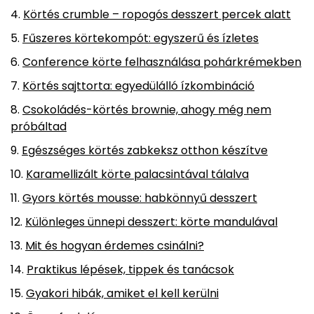
Körtés crumble – ropogós desszert percek alatt
Fűszeres körtekompót: egyszerű és ízletes
Conference körte felhasználása pohárkrémekben
Körtés sajttorta: egyedülálló ízkombináció
Csokoládés-körtés brownie, ahogy még nem
próbáltad
Egészséges körtés zabkeksz otthon készítve
Karamellizált körte palacsintával tálalva
Gyors körtés mousse: habkönnyű desszert
Különleges ünnepi desszert: körte mandulával
Mit és hogyan érdemes csinálni?
Praktikus lépések, tippek és tanácsok
Gyakori hibák, amiket el kell kerülni