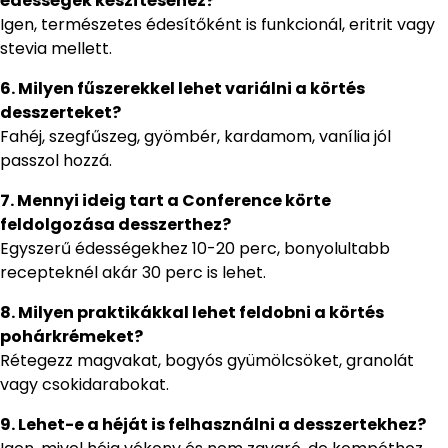
édességek készítéséhez?
Igen, természetes édesítőként is funkcionál, eritrit vagy
stevia mellett.
6. Milyen fűszerekkel lehet variálni a körtés
desszerteket?
Fahéj, szegfűszeg, gyömbér, kardamom, vanília jól
passzol hozzá.
7. Mennyi ideig tart a Conference körte
feldolgozása desszerthez?
Egyszerű édességekhez 10-20 perc, bonyolultabb
recepteknél akár 30 perc is lehet.
8. Milyen praktikákkal lehet feldobni a körtés
pohárkrémeket?
Rétegezz magvakat, bogyós gyümölcsöket, granolát
vagy csokidarabokat.
9. Lehet-e a héját is felhasználni a desszertekhez?