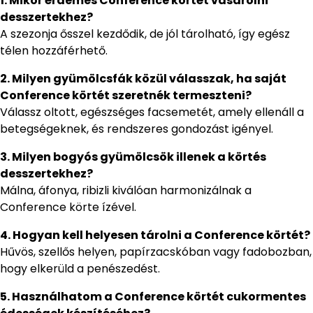
1. Mikor érdemes Conference körtét vásárolni
desszertekhez?
A szezonja ősszel kezdődik, de jól tárolható, így egész
télen hozzáférhető.
2. Milyen gyümölcsfák közül válasszak, ha saját
Conference körtét szeretnék termeszteni?
Válassz oltott, egészséges facsemetét, amely ellenáll a
betegségeknek, és rendszeres gondozást igényel.
3. Milyen bogyós gyümölcsök illenek a körtés
desszertekhez?
Málna, áfonya, ribizli kiválóan harmonizálnak a
Conference körte ízével.
4. Hogyan kell helyesen tárolni a Conference körtét?
Hűvös, szellős helyen, papírzacskóban vagy fadobozban,
hogy elkerüld a penészedést.
5. Használhatom a Conference körtét cukormentes