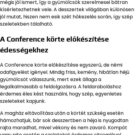
mégis jól ismert, így a gyümölcsök szerelmesei bátran
kísérletezhetnek vele. A desszertek világában különösen
jól mutat, hiszen nem esik szét hőkezelés során, így szép
szeletekben tálalható.
A Conference körte előkészítése
édességekhez
A Conference körte előkészítése egyszerű, de némi
odafigyelést igényel. Mindig friss, kemény, hibátlan héjú
gyümölcsöt válasszunk, mert ezek állaga a
legalkalmasabb a feldolgozásra. A feldaraboláshoz
érdemes éles kést használni, hogy szép, egyenletes
szeleteket kapjunk.
A magház eltávolítása után a körtét szükség esetén
hámozhatjuk, bár sok desszertben a héja is nyugodtan
rajta maradhat, mivel vékony és nem zavaró. Kompót
vagy pite esetén a szeleteket érdemes citromlével