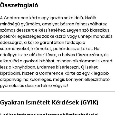
Összefoglaló
A Conference körte egy igazán sokoldalú, kiváló
minőségű gyümölcs, amelyet bátran felhasználhatsz
számos desszert elkészítéséhez. Legyen szó klasszikus
pitékről, egészséges zabkekszről vagy ünnepi mandulás
édességről, a körte garantáltan feldobja a
süteményeket, krémeket, pohárdesszerteket. Ha
odafigyelsz az előkészítésre, a helyes fűszerezésre, és
elkerülöd a gyakori hibákat, minden alkalommal sikered
lesz a konyhában. Érdemes kísérletezni, új ízeket
kipróbálni, hiszen a Conference körte az egyik legjobb
alapanyag, ha különleges, mégis könnyen elkészíthető
gyümölcsös desszertekre vágysz!
Gyakran Ismételt Kérdések (GYIK)