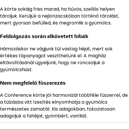
A körte sokáig friss marad, ha hűvös, szellős helyen
tároljuk. Kerüljük a nejlonzacskóban történő tárolást,
mert gyorsan befülled, és megromlik a gyümölcs.
Feldolgozás során elkövetett hibák
Hámozáskor ne vágjunk túl vastag héjat, mert sok
értékes tápanyagot veszíthetünk el. A magház
eltávolításánál ügyeljünk, hogy ne roncsoljuk a
gyümölcshúst.
Nem megfelelő fűszerezés
A Conference körte jól harmonizál többféle fűszerrel, de
a túlzásba vitt ízesítés elnyomhatja a gyümölcs
természetes zamatát. Kis adagokban, fokozatosan
adagoljuk a fahéjat, gyömbért, vaníliát.