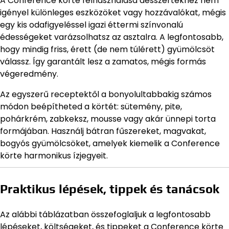
A Conference körte felhasználása desszertekhez nem
igényel különleges eszközöket vagy hozzávalókat, mégis
egy kis odafigyeléssel igazi éttermi színvonalú
édességeket varázsolhatsz az asztalra. A legfontosabb,
hogy mindig friss, érett (de nem túlérett) gyümölcsöt
válassz. Így garantált lesz a zamatos, mégis formás
végeredmény.
Az egyszerű receptektől a bonyolultabbakig számos
módon beépítheted a körtét: sütemény, pite,
pohárkrém, zabkeksz, mousse vagy akár ünnepi torta
formájában. Használj bátran fűszereket, magvakat,
bogyós gyümölcsöket, amelyek kiemelik a Conference
körte harmonikus ízjegyeit.
Praktikus lépések, tippek és tanácsok
Az alábbi táblázatban összefoglaljuk a legfontosabb
lépéseket, költségeket, és tippeket a Conference körte