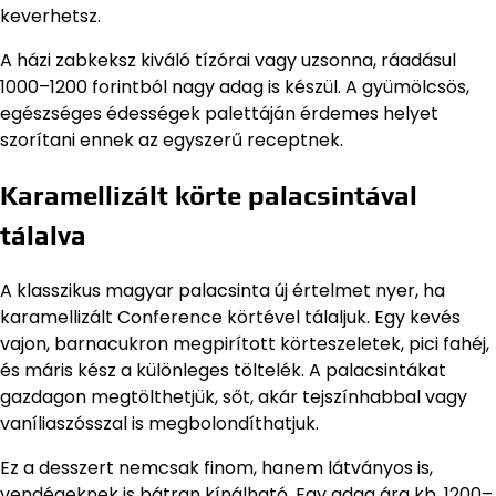
keverhetsz.
A házi zabkeksz kiváló tízórai vagy uzsonna, ráadásul
1000–1200 forintból nagy adag is készül. A gyümölcsös,
egészséges édességek palettáján érdemes helyet
szorítani ennek az egyszerű receptnek.
Karamellizált körte palacsintával
tálalva
A klasszikus magyar palacsinta új értelmet nyer, ha
karamellizált Conference körtével tálaljuk. Egy kevés
vajon, barnacukron megpirított körteszeletek, pici fahéj,
és máris kész a különleges töltelék. A palacsintákat
gazdagon megtölthetjük, sőt, akár tejszínhabbal vagy
vaníliaszósszal is megbolondíthatjuk.
Ez a desszert nemcsak finom, hanem látványos is,
vendégeknek is bátran kínálható. Egy adag ára kb. 1200–