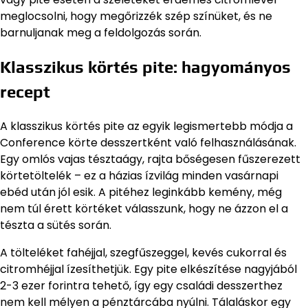
meglocsolni, hogy megőrizzék szép színüket, és ne
barnuljanak meg a feldolgozás során.
Klasszikus körtés pite: hagyományos
recept
A klasszikus körtés pite az egyik legismertebb módja a
Conference körte desszertként való felhasználásának.
Egy omlós vajas tésztaágy, rajta bőségesen fűszerezett
körtetöltelék – ez a házias ízvilág minden vasárnapi
ebéd után jól esik. A pitéhez leginkább kemény, még
nem túl érett körtéket válasszunk, hogy ne ázzon el a
tészta a sütés során.
A tölteléket fahéjjal, szegfűszeggel, kevés cukorral és
citromhéjjal ízesíthetjük. Egy pite elkészítése nagyjából
2-3 ezer forintra tehető, így egy családi desszerthez
nem kell mélyen a pénztárcába nyúlni. Tálaláskor egy