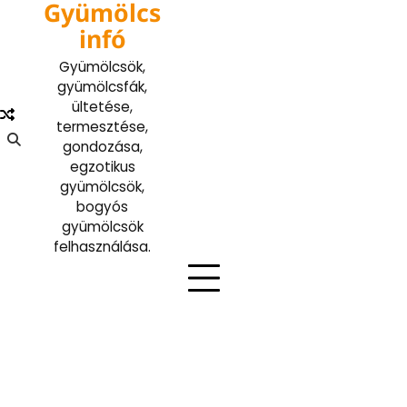
Gyümölcs
Skip
to
infó
content
Gyümölcsök,
gyümölcsfák,
ültetése,
termesztése,
gondozása,
egzotikus
gyümölcsök,
bogyós
gyümölcsök
felhasználása.