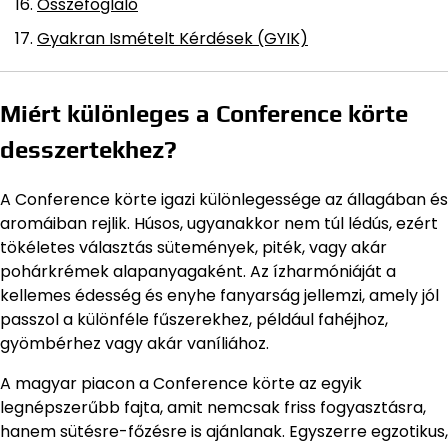
Összefoglaló
Gyakran Ismételt Kérdések (GYIK)
Miért különleges a Conference körte
desszertekhez?
A Conference körte igazi különlegessége az állagában és
aromáiban rejlik. Húsos, ugyanakkor nem túl lédús, ezért
tökéletes választás sütemények, piték, vagy akár
pohárkrémek alapanyagaként. Az ízharmóniáját a
kellemes édesség és enyhe fanyarság jellemzi, amely jól
passzol a különféle fűszerekhez, például fahéjhoz,
gyömbérhez vagy akár vaníliához.
A magyar piacon a Conference körte az egyik
legnépszerűbb fajta, amit nemcsak friss fogyasztásra,
hanem sütésre-főzésre is ajánlanak. Egyszerre egzotikus,