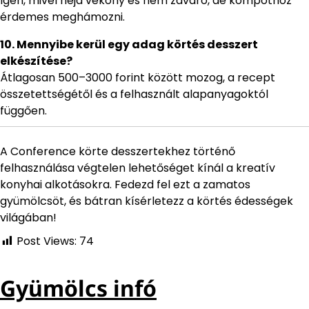
Igen, mivel héja vékony és nem zavaró, de kompóthoz
érdemes meghámozni.
10. Mennyibe kerül egy adag körtés desszert
elkészítése?
Átlagosan 500–3000 forint között mozog, a recept
összetettségétől és a felhasznált alapanyagoktól
függően.
A Conference körte desszertekhez történő
felhasználása végtelen lehetőséget kínál a kreatív
konyhai alkotásokra. Fedezd fel ezt a zamatos
gyümölcsöt, és bátran kísérletezz a körtés édességek
világában!
Post Views:
74
Gyümölcs infó