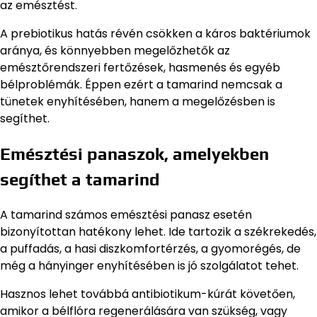
az emésztést.
A prebiotikus hatás révén csökken a káros baktériumok
aránya, és könnyebben megelőzhetők az
emésztőrendszeri fertőzések, hasmenés és egyéb
bélproblémák. Éppen ezért a tamarind nemcsak a
tünetek enyhítésében, hanem a megelőzésben is
segíthet.
Emésztési panaszok, amelyekben
segíthet a tamarind
A tamarind számos emésztési panasz esetén
bizonyítottan hatékony lehet. Ide tartozik a székrekedés,
a puffadás, a hasi diszkomfortérzés, a gyomorégés, de
még a hányinger enyhítésében is jó szolgálatot tehet.
Hasznos lehet továbbá antibiotikum-kúrát követően,
amikor a bélflóra regenerálására van szükség, vagy