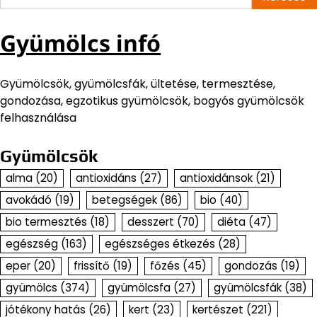
Gyümölcs infó
Gyümölcsök, gyümölcsfák, ültetése, termesztése,
gondozása, egzotikus gyümölcsök, bogyós gyümölcsök
felhasználása
Gyümölcsök
alma
(20)
antioxidáns
(27)
antioxidánsok
(21)
avokádó
(19)
betegségek
(86)
bio
(40)
bio termesztés
(18)
desszert
(70)
diéta
(47)
egészség
(163)
egészséges étkezés
(28)
eper
(20)
frissítő
(19)
főzés
(45)
gondozás
(19)
gyümölcs
(374)
gyümölcsfa
(27)
gyümölcsfák
(38)
jótékony hatás
(26)
kert
(23)
kertészet
(221)