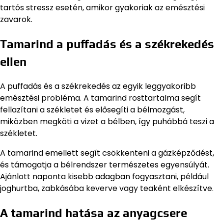
tartós stressz esetén, amikor gyakoriak az emésztési
zavarok.
Tamarind a puffadás és a székrekedés
ellen
A puffadás és a székrekedés az egyik leggyakoribb
emésztési probléma. A tamarind rosttartalma segít
fellazítani a székletet és elősegíti a bélmozgást,
miközben megköti a vizet a bélben, így puhábbá teszi a
székletet.
A tamarind emellett segít csökkenteni a gázképződést,
és támogatja a bélrendszer természetes egyensúlyát.
Ajánlott naponta kisebb adagban fogyasztani, például
joghurtba, zabkásába keverve vagy teaként elkészítve.
A tamarind hatása az anyagcsere