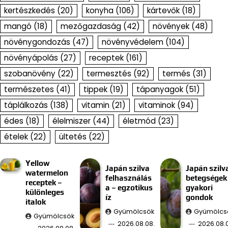
kertészkedés
(20)
konyha
(106)
kártevők
(18)
mangó
(18)
mezőgazdaság
(42)
növények
(48)
növénygondozás
(47)
növényvédelem
(104)
növényápolás
(27)
receptek
(161)
szobanövény
(22)
termesztés
(92)
termés
(31)
természetes
(41)
tippek
(19)
tápanyagok
(51)
táplálkozás
(138)
vitamin
(21)
vitaminok
(94)
édes
(18)
élelmiszer
(44)
életmód
(23)
ételek
(22)
ültetés
(22)
Yellow
Japán szilva
Japán szilv
watermelon
felhasználás
betegségek
receptek –
a – egzotikus
gyakori
különleges
íz
gondok
italok
Gyümölcsök
Gyümölcs
Gyümölcsök
2026.08.08.
2026.08.0