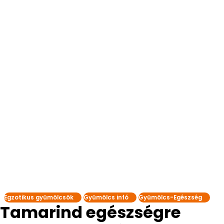
Egzotikus gyümölcsök
Gyümölcs infó
Gyümölcs-Egészség
Tamarind egészségre