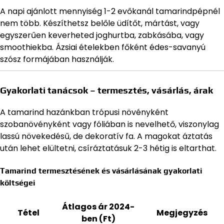
A napi ajánlott mennyiség 1-2 evőkanál tamarindpépnél
nem több. Készíthetsz belőle üdítőt, mártást, vagy
egyszerűen keverheted joghurtba, zabkásába, vagy
smoothiekba. Ázsiai ételekben főként édes-savanyú
szósz formájában használják.
Gyakorlati tanácsok – termesztés, vásárlás, árak
A tamarind hazánkban trópusi növényként
szobanövényként vagy fóliában is nevelhető, viszonylag
lassú növekedésű, de dekoratív fa. A magokat áztatás
után lehet elültetni, csíráztatásuk 2-3 hétig is eltarthat.
Tamarind termesztésének és vásárlásának gyakorlati
költségei
Átlagos ár 2024-
Tétel
Megjegyzés
ben (Ft)