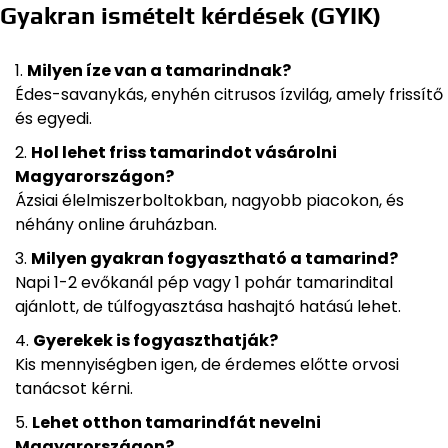
Gyakran ismételt kérdések (GYIK)
Milyen íze van a tamarindnak?
Édes-savanykás, enyhén citrusos ízvilág, amely frissítő
és egyedi.
Hol lehet friss tamarindot vásárolni
Magyarországon?
Ázsiai élelmiszerboltokban, nagyobb piacokon, és
néhány online áruházban.
Milyen gyakran fogyasztható a tamarind?
Napi 1-2 evőkanál pép vagy 1 pohár tamarindital
ajánlott, de túlfogyasztása hashajtó hatású lehet.
Gyerekek is fogyaszthatják?
Kis mennyiségben igen, de érdemes előtte orvosi
tanácsot kérni.
Lehet otthon tamarindfát nevelni
Magyarországon?