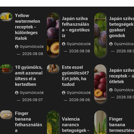
Yellow
Japán szilva
Japán szilv
watermelon
felhasználás
betegségek
receptek –
a – egzotikus
gyakori
különleges
íz
gondok
italok
Gyümölcsök
Gyümölcs
Gyümölcsök
2026.08.08.
2026.08.0
2026.08.08.
10 gyümölcs,
Este eszel
Japán szilv
amit azonnal
gyümölcsöt?
receptek – ú
ültess el a
Ezt jobb, ha
ötletek
kertedben
tudod
Gyümölcs
Gyümölcsök
Gyümölcsök
2026.08.
2026.08.07.
2026.08.06.
Finger
banana
Valencia
Finger
felhasználás
narancs
banana
a
betegségek –
termesztés