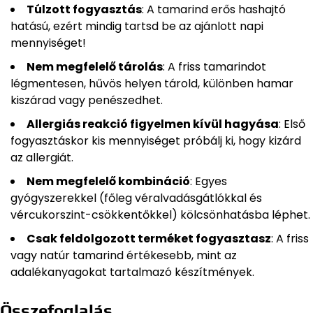
Túlzott fogyasztás
: A tamarind erős hashajtó
hatású, ezért mindig tartsd be az ajánlott napi
mennyiséget!
Nem megfelelő tárolás
: A friss tamarindot
légmentesen, hűvös helyen tárold, különben hamar
kiszárad vagy penészedhet.
Allergiás reakció figyelmen kívül hagyása
: Első
fogyasztáskor kis mennyiséget próbálj ki, hogy kizárd
az allergiát.
Nem megfelelő kombináció
: Egyes
gyógyszerekkel (főleg véralvadásgátlókkal és
vércukorszint-csökkentőkkel) kölcsönhatásba léphet.
Csak feldolgozott terméket fogyasztasz
: A friss
vagy natúr tamarind értékesebb, mint az
adalékanyagokat tartalmazó készítmények.
Összefoglalás