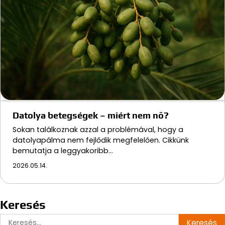
Datolya betegségek – miért nem nő?
Sokan találkoznak azzal a problémával, hogy a
datolyapálma nem fejlődik megfelelően. Cikkünk
bemutatja a leggyakoribb…
2026.05.14.
Keresés
Keresés: