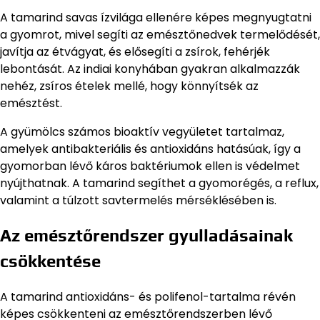
A tamarind savas ízvilága ellenére képes megnyugtatni
a gyomrot, mivel segíti az emésztőnedvek termelődését,
javítja az étvágyat, és elősegíti a zsírok, fehérjék
lebontását. Az indiai konyhában gyakran alkalmazzák
nehéz, zsíros ételek mellé, hogy könnyítsék az
emésztést.
A gyümölcs számos bioaktív vegyületet tartalmaz,
amelyek antibakteriális és antioxidáns hatásúak, így a
gyomorban lévő káros baktériumok ellen is védelmet
nyújthatnak. A tamarind segíthet a gyomorégés, a reflux,
valamint a túlzott savtermelés mérséklésében is.
Az emésztőrendszer gyulladásainak
csökkentése
A tamarind antioxidáns- és polifenol-tartalma révén
képes csökkenteni az emésztőrendszerben lévő