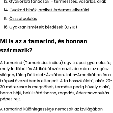
Gyakorlati tanácsok – termesztés, vásárlás, árak
Gyakori hibák, amiket érdemes elkerülni
Összefoglalás
Gyakran ismételt kérdések (GYIK)
Mi is az a tamarind, és honnan
származik?
A tamarind (Tamarindus indica) egy trópusi gyümölcsfa,
mely Indiából és Afrikából származik, de mára az egész
világon, főleg Délkelet-Ázsiában, Latin-Amerikában és a
trópusi övezetben is elterjedt. A fa hosszú életű, akár 20-
30 méteresre is megnőhet, termése pedig hüvely alakú,
barna héjú, belül sötétbarna, ragadós, édes-savanykás
pépet rejt.
A tamarind különlegessége nemcsak az ízvilágában,