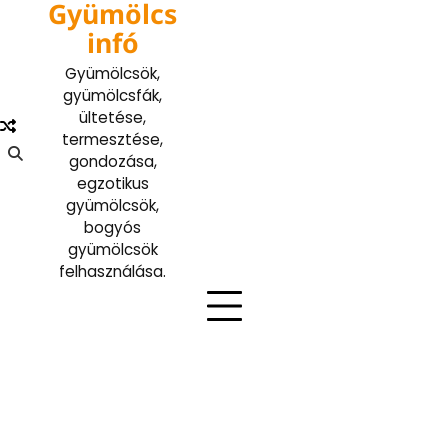
Gyümölcs
Skip
to
infó
content
Gyümölcsök,
gyümölcsfák,
ültetése,
termesztése,
gondozása,
egzotikus
gyümölcsök,
bogyós
gyümölcsök
felhasználása.