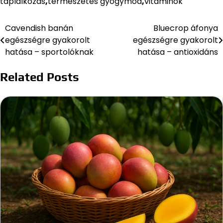
táplálkozás
,
természetes gyógymód
,
vitaminok
Cavendish banán
Bluecrop áfonya
Bejegyzés
egészségre gyakorolt
egészségre gyakorolt
navigáció
hatása – sportolóknak
hatása – antioxidáns
Related Posts