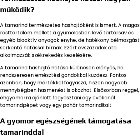
működik?
A tamarind természetes hashajtóként is ismert. A magas
rosttartalom mellett a gyümölcsben lévő tartársav és
egyéb bioaktív anyagok enyhe, de hatékony bélmozgást
serkentő hatással bírnak. Ezért évszázadok óta
alkalmazzák székrekedés kezelésére.
A tamarind hashajtó hatása különösen előnyös, ha
rendszeresen emésztési gondokkal küzdesz. Fontos
azonban, hogy mértékkel fogyaszd, hiszen nagyobb
mennyiségben hasmenést is okozhat. Elsősorban reggel,
éhgyomorra ajánlott fogyasztani egy evőkanál
tamarindpépet vagy egy pohár tamarinditalt.
A gyomor egészségének támogatása
tamarinddal