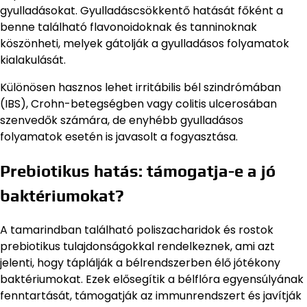
gyulladásokat. Gyulladáscsökkentő hatását főként a
benne található flavonoidoknak és tanninoknak
köszönheti, melyek gátolják a gyulladásos folyamatok
kialakulását.
Különösen hasznos lehet irritábilis bél szindrómában
(IBS), Crohn-betegségben vagy colitis ulcerosában
szenvedők számára, de enyhébb gyulladásos
folyamatok esetén is javasolt a fogyasztása.
Prebiotikus hatás: támogatja-e a jó
baktériumokat?
A tamarindban található poliszacharidok és rostok
prebiotikus tulajdonságokkal rendelkeznek, ami azt
jelenti, hogy táplálják a bélrendszerben élő jótékony
baktériumokat. Ezek elősegítik a bélflóra egyensúlyának
fenntartását, támogatják az immunrendszert és javítják