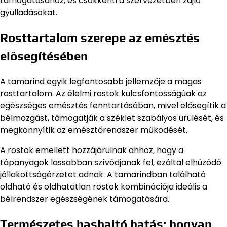
támogatásához, és csökkenti a szervezetben zajló
gyulladásokat.
Rosttartalom szerepe az emésztés
elősegítésében
A tamarind egyik legfontosabb jellemzője a magas
rosttartalom. Az élelmi rostok kulcsfontosságúak az
egészséges emésztés fenntartásában, mivel elősegítik a
bélmozgást, támogatják a széklet szabályos ürülését, és
megkönnyítik az emésztőrendszer működését.
A rostok emellett hozzájárulnak ahhoz, hogy a
tápanyagok lassabban szívódjanak fel, ezáltal elhúzódó
jóllakottságérzetet adnak. A tamarindban található
oldható és oldhatatlan rostok kombinációja ideális a
bélrendszer egészségének támogatására.
Természetes hashajtó hatás: hogyan