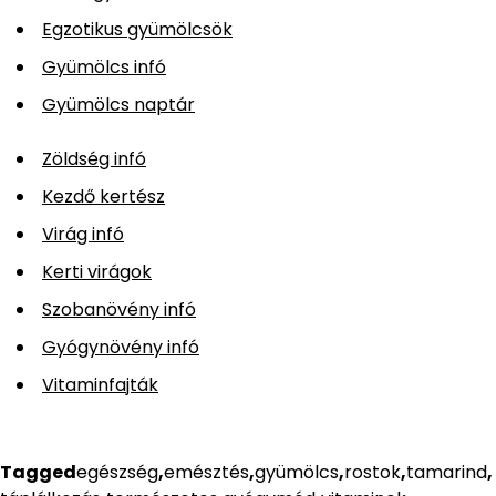
Egzotikus gyümölcsök
Gyümölcs infó
Gyümölcs naptár
Zöldség infó
Kezdő kertész
Virág infó
Kerti virágok
Szobanövény infó
Gyógynövény infó
Vitaminfajták
Tagged
egészség
,
emésztés
,
gyümölcs
,
rostok
,
tamarind
,