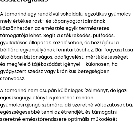
A tamarind egy rendkívül sokoldalú, egzotikus gyümölcs,
mely értékes rost- és tápanyagtartalmának
köszönhetően az emésztés egyik természetes
támogatója lehet. Segít a székrekedés, puffadás,
gyulladásos állapotok kezelésében, és hozzájárul a
bélflóra egyensúlyának fenntartásához. Bár fogyasztása
általában biztonságos, odafigyelést, mértékletességet
és megfelelő tájékozódást igényel – különösen, ha
gyógyszert szedsz vagy krónikus betegségben
szenvedsz.
A tamarind nem csupán különleges ízélményt, de igazi
egészségügyi előnyt is jelenthet minden
gyümölcsrajongó számára, aki szeretné változatosabbá,
egészségesebbé tenni az étrendjét, és támogatni
szeretné emésztőrendszere optimális működését.