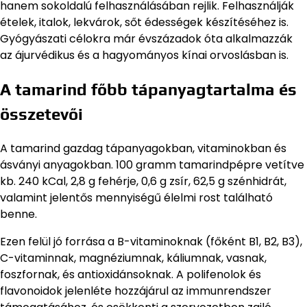
hanem sokoldalú felhasználásában rejlik. Felhasználják
ételek, italok, lekvárok, sőt édességek készítéséhez is.
Gyógyászati célokra már évszázadok óta alkalmazzák
az ájurvédikus és a hagyományos kínai orvoslásban is.
A tamarind főbb tápanyagtartalma és
összetevői
A tamarind gazdag tápanyagokban, vitaminokban és
ásványi anyagokban. 100 gramm tamarindpépre vetítve
kb. 240 kCal, 2,8 g fehérje, 0,6 g zsír, 62,5 g szénhidrát,
valamint jelentős mennyiségű élelmi rost található
benne.
Ezen felül jó forrása a B-vitaminoknak (főként B1, B2, B3),
C-vitaminnak, magnéziumnak, káliumnak, vasnak,
foszfornak, és antioxidánsoknak. A polifenolok és
flavonoidok jelenléte hozzájárul az immunrendszer