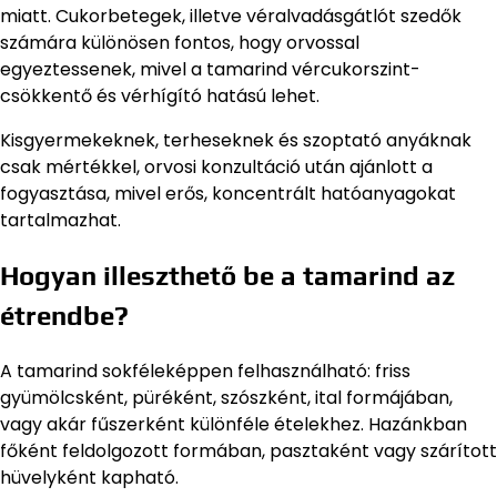
miatt. Cukorbetegek, illetve véralvadásgátlót szedők
számára különösen fontos, hogy orvossal
egyeztessenek, mivel a tamarind vércukorszint-
csökkentő és vérhígító hatású lehet.
Kisgyermekeknek, terheseknek és szoptató anyáknak
csak mértékkel, orvosi konzultáció után ajánlott a
fogyasztása, mivel erős, koncentrált hatóanyagokat
tartalmazhat.
Hogyan illeszthető be a tamarind az
étrendbe?
A tamarind sokféleképpen felhasználható: friss
gyümölcsként, püréként, szószként, ital formájában,
vagy akár fűszerként különféle ételekhez. Hazánkban
főként feldolgozott formában, pasztaként vagy szárított
hüvelyként kapható.