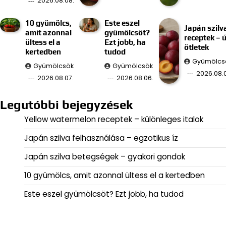
2026.08.08.
10 gyümölcs,
Este eszel
Japán szilv
amit azonnal
gyümölcsöt?
receptek – ú
ültess el a
Ezt jobb, ha
ötletek
kertedben
tudod
Gyümölcs
Gyümölcsök
Gyümölcsök
2026.08.
2026.08.07.
2026.08.06.
Legutóbbi bejegyzések
Yellow watermelon receptek – különleges italok
Japán szilva felhasználása – egzotikus íz
Japán szilva betegségek – gyakori gondok
10 gyümölcs, amit azonnal ültess el a kertedben
Este eszel gyümölcsöt? Ezt jobb, ha tudod