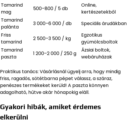
Tamarind
Online,
500–800 / 5 db
mag
kertészetekből
Tamarind
3 000–6 000 / db
Speciális árudákban
palánta
Friss
Egzotikus
2 500–3 500 / kg
tamarind
gyümölcsboltok
Tamarind
Ázsiai boltok,
1 200–2 000 / 250 g
paszta
webáruházak
Praktikus tanács: Vásárlásnál ügyelj arra, hogy mindig
friss, ragadós, sötétbarna pépet válassz, a száraz,
penészes termékeket kerüld! A paszta könnyen
adagolható, hűtve akár hónapokig eláll.
Gyakori hibák, amiket érdemes
elkerülni