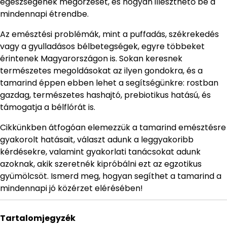
egészségének megőrzését, és hogyan illeszthető be a
mindennapi étrendbe.
Az emésztési problémák, mint a puffadás, székrekedés
vagy a gyulladásos bélbetegségek, egyre többeket
érintenek Magyarországon is. Sokan keresnek
természetes megoldásokat az ilyen gondokra, és a
tamarind éppen ebben lehet a segítségünkre: rostban
gazdag, természetes hashajtó, prebiotikus hatású, és
támogatja a bélflórát is.
Cikkünkben átfogóan elemezzük a tamarind emésztésre
gyakorolt hatásait, választ adunk a leggyakoribb
kérdésekre, valamint gyakorlati tanácsokat adunk
azoknak, akik szeretnék kipróbálni ezt az egzotikus
gyümölcsöt. Ismerd meg, hogyan segíthet a tamarind a
mindennapi jó közérzet elérésében!
Tartalomjegyzék