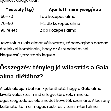
ajánlott adagokban:
Testsúly (kg)
Ajánlott mennyiség/nap
50–70
1 db közepes alma
70–90
1–2 db közepes alma
90 felett
2 db közepes alma
Javasolt a Gala almát változatos, tápanyagban gazdag
ételekkel kombinálni, hogy az étrended minél
kiegyensúlyozottabb legyen.
Összegzés: tényleg jó választás a Gala
alma diétához?
A cikk alapján bátran kijelenthető, hogy a Gala alma
kiváló választás mind a fogyókúrázók, mind az
egészségtudatos életmódot követők számára. Alacsony
kalóriatartalma, magas rost- és vitamin-tartalma