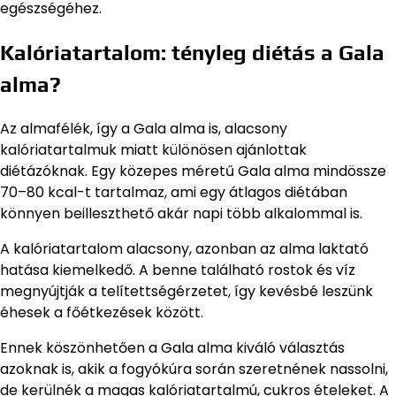
egészségéhez.
Kalóriatartalom: tényleg diétás a Gala
alma?
Az almafélék, így a Gala alma is, alacsony
kalóriatartalmuk miatt különösen ajánlottak
diétázóknak. Egy közepes méretű Gala alma mindössze
70–80 kcal-t tartalmaz, ami egy átlagos diétában
könnyen beilleszthető akár napi több alkalommal is.
A kalóriatartalom alacsony, azonban az alma laktató
hatása kiemelkedő. A benne található rostok és víz
megnyújtják a telítettségérzetet, így kevésbé leszünk
éhesek a főétkezések között.
Ennek köszönhetően a Gala alma kiváló választás
azoknak is, akik a fogyókúra során szeretnének nassolni,
de kerülnék a magas kalóriatartalmú, cukros ételeket. A