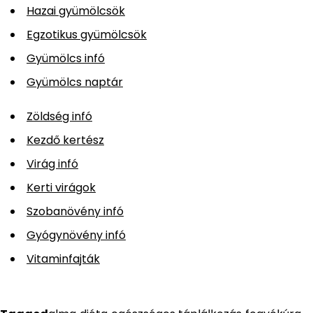
Hazai gyümölcsök
Egzotikus gyümölcsök
Gyümölcs infó
Gyümölcs naptár
Zöldség infó
Kezdő kertész
Virág infó
Kerti virágok
Szobanövény infó
Gyógynövény infó
Vitaminfajták