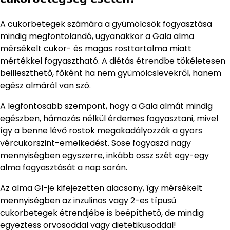
A cukorbetegek számára a gyümölcsök fogyasztása
mindig megfontolandó, ugyanakkor a Gala alma
mérsékelt cukor- és magas rosttartalma miatt
mértékkel fogyasztható. A diétás étrendbe tökéletesen
beilleszthető, főként ha nem gyümölcslevekről, hanem
egész almáról van szó.
A legfontosabb szempont, hogy a Gala almát mindig
egészben, hámozás nélkül érdemes fogyasztani, mivel
így a benne lévő rostok megakadályozzák a gyors
vércukorszint-emelkedést. Sose fogyaszd nagy
mennyiségben egyszerre, inkább ossz szét egy-egy
alma fogyasztását a nap során.
Az alma GI-je kifejezetten alacsony, így mérsékelt
mennyiségben az inzulinos vagy 2-es típusú
cukorbetegek étrendjébe is beépíthető, de mindig
egyeztess orvosoddal vagy dietetikusoddal!