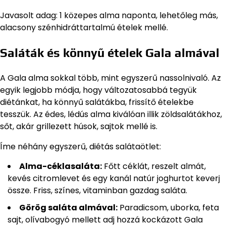
Javasolt adag: 1 közepes alma naponta, lehetőleg más,
alacsony szénhidráttartalmú ételek mellé.
Saláták és könnyű ételek Gala almával
A Gala alma sokkal több, mint egyszerű nassolnivaló. Az
egyik legjobb módja, hogy változatosabbá tegyük
diétánkat, ha könnyű salátákba, frissítő ételekbe
tesszük. Az édes, lédús alma kiválóan illik zöldsalátákhoz,
sőt, akár grillezett húsok, sajtok mellé is.
Íme néhány egyszerű, diétás salátaötlet:
Alma-céklasaláta:
Főtt céklát, reszelt almát,
kevés citromlevet és egy kanál natúr joghurtot keverj
össze. Friss, színes, vitaminban gazdag saláta.
Görög saláta almával:
Paradicsom, uborka, feta
sajt, olívabogyó mellett adj hozzá kockázott Gala