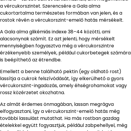
a vércukorszintet. Szerencsére a Gala alma
cukortartalma természetes formában van jelen, és a
rostok révén a vércukorszint-emelő hatás mérsékelt.
A Gala alma glikémiás indexe 38–44 közötti, ami
alacsonynak számít. Ez azt jelenti, hogy mérsékelt
mennyiségben fogyasztva még a vércukorszintre
érzékenyebb személyek, például cukorbetegek számára
is beépíthető az étrendbe.
Emellett a benne található pektin (egy oldható rost)
lassítja a cukrok felszívódását, így elkerülhető a gyors
vércukorszint-ingadozás, amely éhségrohamokat vagy
rossz közérzetet okozhatna.
Az almát érdemes önmagában, lassan megrágva
elfogyasztani, így a vércukorszint-emelő hatás még
további lassulást mutathat. Ha más rostban gazdag
ételekkel együtt fogyasztjuk, például zabpehellyel, még