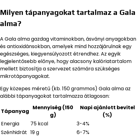
Milyen tápanyagokat tartalmaz a Gala
alma?
A Gala alma gazdag vitaminokban, ásványi anyagokban
és antioxidánsokban, amelyek mind hozzájárulnak egy
egészséges, kiegyensúlyozott étrendhez. Az egyik
legjelentősebb előnye, hogy alacsony kalóriatartalom
mellett biztosítja a szervezet számára szükséges
mikrotápanyagokat.
Egy közepes méretű (kb. 150 grammos) Gala alma az
alábbi tápanyagokat tartalmazza átlagosan:
Mennyiség (150
Napi ajánlott bevitel
Tápanyag
g)
(%)
Energia
75 kcal
3-4%
Szénhidrát
19 g
6-7%