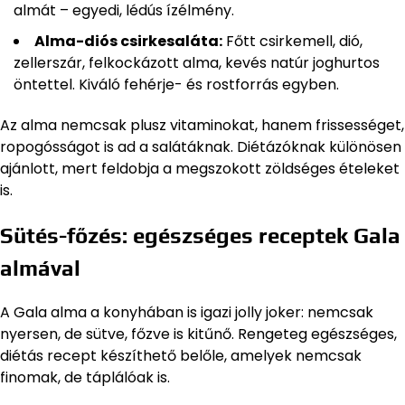
almát – egyedi, lédús ízélmény.
Alma-diós csirkesaláta:
Főtt csirkemell, dió,
zellerszár, felkockázott alma, kevés natúr joghurtos
öntettel. Kiváló fehérje- és rostforrás egyben.
Az alma nemcsak plusz vitaminokat, hanem frissességet,
ropogósságot is ad a salátáknak. Diétázóknak különösen
ajánlott, mert feldobja a megszokott zöldséges ételeket
is.
Sütés-főzés: egészséges receptek Gala
almával
A Gala alma a konyhában is igazi jolly joker: nemcsak
nyersen, de sütve, főzve is kitűnő. Rengeteg egészséges,
diétás recept készíthető belőle, amelyek nemcsak
finomak, de táplálóak is.