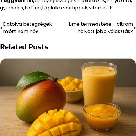
Tagged
alma
,
diéta
,
egészséges táplálkozás
,
fogyókúra
,
gyümölcs
,
kalória
,
táplálkozási tippek
,
vitaminok
Datolya betegségek –
Lime termesztése – citrom
Bejegyzés
miért nem nő?
helyett jobb választás?
navigáció
Related Posts