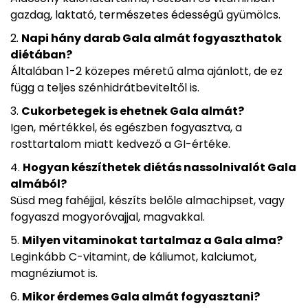
gazdag, laktató, természetes édességű gyümölcs.
Napi hány darab Gala almát fogyaszthatok
diétában?
Általában 1-2 közepes méretű alma ajánlott, de ez
függ a teljes szénhidrátbeviteltől is.
Cukorbetegek is ehetnek Gala almát?
Igen, mértékkel, és egészben fogyasztva, a
rosttartalom miatt kedvező a GI-értéke.
Hogyan készíthetek diétás nassolnivalót Gala
almából?
Süsd meg fahéjjal, készíts belőle almachipset, vagy
fogyaszd mogyoróvajjal, magvakkal.
Milyen vitaminokat tartalmaz a Gala alma?
Leginkább C-vitamint, de káliumot, kalciumot,
magnéziumot is.
Mikor érdemes Gala almát fogyasztani?