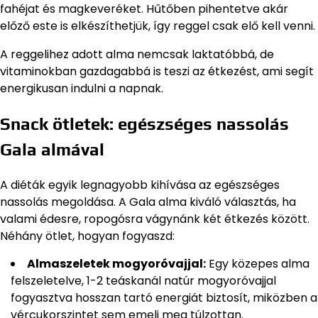
fahéjat és magkeveréket. Hűtőben pihentetve akár
előző este is elkészíthetjük, így reggel csak elő kell venni.
A reggelihez adott alma nemcsak laktatóbbá, de
vitaminokban gazdagabbá is teszi az étkezést, ami segít
energikusan indulni a napnak.
Snack ötletek: egészséges nassolás
Gala almával
A diéták egyik legnagyobb kihívása az egészséges
nassolás megoldása. A Gala alma kiváló választás, ha
valami édesre, ropogósra vágynánk két étkezés között.
Néhány ötlet, hogyan fogyaszd:
Almaszeletek mogyoróvajjal:
Egy közepes alma
felszeletelve, 1-2 teáskanál natúr mogyoróvajjal
fogyasztva hosszan tartó energiát biztosít, miközben a
vércukorszintet sem emeli meg túlzottan.