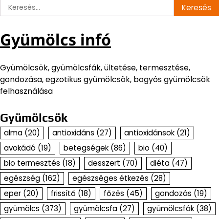
Keresés:
Gyümölcs infó
Gyümölcsök, gyümölcsfák, ültetése, termesztése,
gondozása, egzotikus gyümölcsök, bogyós gyümölcsök
felhasználása
Gyümölcsök
alma
(20)
antioxidáns
(27)
antioxidánsok
(21)
avokádó
(19)
betegségek
(86)
bio
(40)
bio termesztés
(18)
desszert
(70)
diéta
(47)
egészség
(162)
egészséges étkezés
(28)
eper
(20)
frissítő
(18)
főzés
(45)
gondozás
(19)
gyümölcs
(373)
gyümölcsfa
(27)
gyümölcsfák
(38)