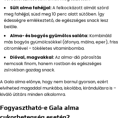
Sült alma fahéjjal:
A felkockázott almát szórd
meg fahéjjal, süsd meg 10 perc alatt sütőben. Így
édességre emlékeztető, de egészséges snack lesz
belőle.
Alma- és bogyós gyümölcs saláta:
Kombináld
más bogyós gyümölcsökkel (áfonya, málna, eper), friss
citromlével – tökéletes vitaminbomba.
Dióval, magvakkal:
Az alma-dió párosítás
nemcsak finom, hanem rostban és egészséges
zsírokban gazdag snack.
A Gala alma előnye, hogy nem barnul gyorsan, ezért
elviheted magaddal munkába, iskolába, kirándulásra is –
kiváló útitárs minden alkalomra.
Fogyasztható-e Gala alma
cukorbetegség esetén?