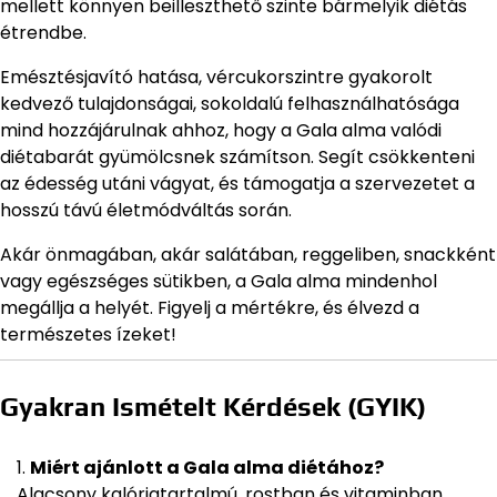
mellett könnyen beilleszthető szinte bármelyik diétás
étrendbe.
Emésztésjavító hatása, vércukorszintre gyakorolt
kedvező tulajdonságai, sokoldalú felhasználhatósága
mind hozzájárulnak ahhoz, hogy a Gala alma valódi
diétabarát gyümölcsnek számítson. Segít csökkenteni
az édesség utáni vágyat, és támogatja a szervezetet a
hosszú távú életmódváltás során.
Akár önmagában, akár salátában, reggeliben, snackként
vagy egészséges sütikben, a Gala alma mindenhol
megállja a helyét. Figyelj a mértékre, és élvezd a
természetes ízeket!
Gyakran Ismételt Kérdések (GYIK)
Miért ajánlott a Gala alma diétához?
Alacsony kalóriatartalmú, rostban és vitaminban