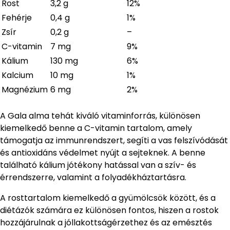
Rost
3,2 g
12%
Fehérje
0,4 g
1%
Zsír
0,2 g
–
C-vitamin
7 mg
9%
Kálium
130 mg
6%
Kalcium
10 mg
1%
Magnézium
6 mg
2%
A Gala alma tehát kiváló vitaminforrás, különösen
kiemelkedő benne a C-vitamin tartalom, amely
támogatja az immunrendszert, segíti a vas felszívódását
és antioxidáns védelmet nyújt a sejteknek. A benne
található kálium jótékony hatással van a szív- és
érrendszerre, valamint a folyadékháztartásra.
A rosttartalom kiemelkedő a gyümölcsök között, és a
diétázók számára ez különösen fontos, hiszen a rostok
hozzájárulnak a jóllakottságérzethez és az emésztés