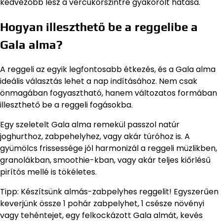
kedvezőbb lesz a vércukorszintre gyakorolt hatása.
Hogyan illeszthető be a reggelibe a
Gala alma?
A reggeli az egyik legfontosabb étkezés, és a Gala alma
ideális választás lehet a nap indításához. Nem csak
önmagában fogyasztható, hanem változatos formában
illeszthető be a reggeli fogásokba.
Egy szeletelt Gala alma remekül passzol natúr
joghurthoz, zabpehelyhez, vagy akár túróhoz is. A
gyümölcs frissessége jól harmonizál a reggeli müzlikben,
granolákban, smoothie-kban, vagy akár teljes kiőrlésű
pirítós mellé is tökéletes.
Tipp: Készítsünk almás-zabpelyhes reggelit! Egyszerűen
keverjünk össze 1 pohár zabpelyhet, 1 csésze növényi
vagy tehéntejet, egy felkockázott Gala almát, kevés