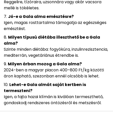
Reggelire, tízóraira, uzsonnára vagy akár vacsora
mellé is tökéletes.
Jó-e a Gala alma emésztésre?
Igen, magas rosttartalma támogatja az egészséges
emésztést.
Milyen típusú diétába illeszthető be a Gala
alma?
Szinte minden diétába: fogyókúra, inzulinrezisztencia,
mediterrán, vegetáriánus étrendbe is.
Milyen árban mozog a Gala alma?
2024-ben a magyar piacon 400–800 Ft/kg közötti
áron kapható, szezonban ennél olcsóbb is lehet.
Lehet-e Gala almát saját kertben is
termeszteni?
Igen, a fajta hazai klímán is kiválóan termeszthető,
gondoskodj rendszeres öntözésről és metszésről.