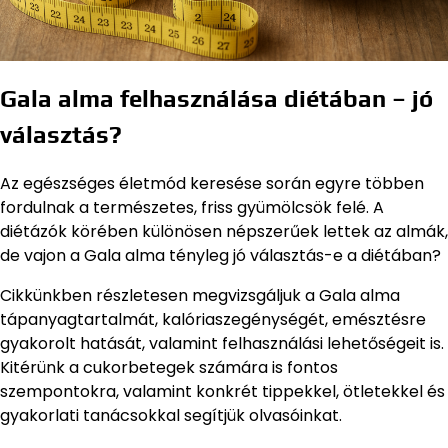
Gala alma felhasználása diétában – jó
választás?
Az egészséges életmód keresése során egyre többen
fordulnak a természetes, friss gyümölcsök felé. A
diétázók körében különösen népszerűek lettek az almák,
de vajon a Gala alma tényleg jó választás-e a diétában?
Cikkünkben részletesen megvizsgáljuk a Gala alma
tápanyagtartalmát, kalóriaszegénységét, emésztésre
gyakorolt hatását, valamint felhasználási lehetőségeit is.
Kitérünk a cukorbetegek számára is fontos
szempontokra, valamint konkrét tippekkel, ötletekkel és
gyakorlati tanácsokkal segítjük olvasóinkat.