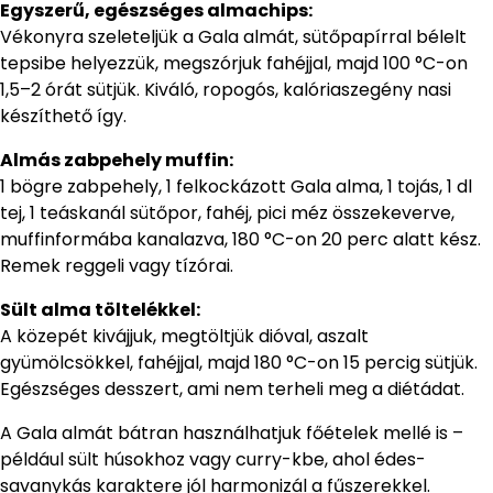
Egyszerű, egészséges almachips:
Vékonyra szeleteljük a Gala almát, sütőpapírral bélelt
tepsibe helyezzük, megszórjuk fahéjjal, majd 100 °C-on
1,5–2 órát sütjük. Kiváló, ropogós, kalóriaszegény nasi
készíthető így.
Almás zabpehely muffin:
1 bögre zabpehely, 1 felkockázott Gala alma, 1 tojás, 1 dl
tej, 1 teáskanál sütőpor, fahéj, pici méz összekeverve,
muffinformába kanalazva, 180 °C-on 20 perc alatt kész.
Remek reggeli vagy tízórai.
Sült alma töltelékkel:
A közepét kivájjuk, megtöltjük dióval, aszalt
gyümölcsökkel, fahéjjal, majd 180 °C-on 15 percig sütjük.
Egészséges desszert, ami nem terheli meg a diétádat.
A Gala almát bátran használhatjuk főételek mellé is –
például sült húsokhoz vagy curry-kbe, ahol édes-
savanykás karaktere jól harmonizál a fűszerekkel.