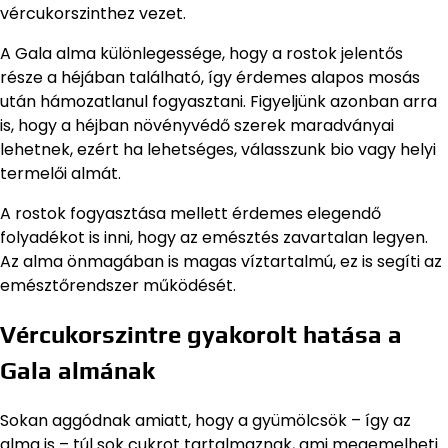
vércukorszinthez vezet.
A Gala alma különlegessége, hogy a rostok jelentős
része a héjában található, így érdemes alapos mosás
után hámozatlanul fogyasztani. Figyeljünk azonban arra
is, hogy a héjban növényvédő szerek maradványai
lehetnek, ezért ha lehetséges, válasszunk bio vagy helyi
termelői almát.
A rostok fogyasztása mellett érdemes elegendő
folyadékot is inni, hogy az emésztés zavartalan legyen.
Az alma önmagában is magas víztartalmú, ez is segíti az
emésztőrendszer működését.
Vércukorszintre gyakorolt hatása a
Gala almának
Sokan aggódnak amiatt, hogy a gyümölcsök – így az
alma is – túl sok cukrot tartalmaznak, ami megemelheti