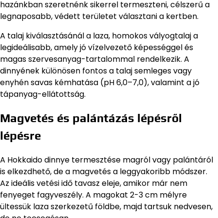
hazánkban szeretnénk sikerrel termeszteni, célszerű a
legnaposabb, védett területet választani a kertben.
A talaj kiválasztásánál a laza, homokos vályogtalaj a
legideálisabb, amely jó vízelvezető képességgel és
magas szervesanyag-tartalommal rendelkezik. A
dinnyének különösen fontos a talaj semleges vagy
enyhén savas kémhatása (pH 6,0–7,0), valamint a jó
tápanyag-ellátottság.
Magvetés és palántázás lépésről
lépésre
A Hokkaido dinnye termesztése magról vagy palántáról
is elkezdhető, de a magvetés a leggyakoribb módszer.
Az ideális vetési idő tavasz eleje, amikor már nem
fenyeget fagyveszély. A magokat 2-3 cm mélyre
ültessük laza szerkezetű földbe, majd tartsuk nedvesen,