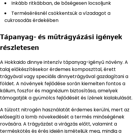
Inkább ritkábban, de bőségesen locsoljunk
Termésérésnél csökkentsük a vízadagot a
cukrosodás érdekében
Tápanyag- és műtrágyázási igények
részletesen
A Hokkaido dinnye intenzív tápanyag-igényű növény. A
talaj előkészítésekor érdemes komposzttal, érett
trágyával vagy speciális dinnyetrágyával gazdagítani a
földet. A növények fejlődése során kiemelten fontos a
kálium, foszfor és magnézium biztosítása, amelyek
támogatják a gyümölcs fejlődését és ízének kialakulását.
A túlzott nitrogén használatát érdemes kerülni, mert az
elősegíti a lomb növekedését a termés minőségének
rovására. A trágyázást a virágzás előtt, valamint a
terméskötés és érés idején ismételjük meg, mindig a