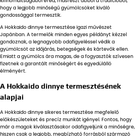
kifinomultságából ered, másrészt abból a tradícióból,
hogy a legjobb minőségű gyümölcsöket kiváló
gondossággal termesztik.
A Hokkaido dinnye termesztése igazi művészet
Japánban. A termelők minden egyes példányt kézzel
gondoznak, a legnagyobb odafigyeléssel védik a
gyümölcsöt az időjárás, betegségek és kártevők ellen.
Emiatt a gyümölcs ára magas, de a fogyasztók szívesen
fizetnek a garantált minőségért és egyedülálló
élményért.
A Hokkaido dinnye termesztésének
alapjai
A Hokkaido dinnye sikeres termesztése megfelelő
előkészületeket és precíz munkát igényel. Fontos, hogy
már a magok kiválasztásakor odafigyeljünk a minőségre,
hiszen csak a legjobb, megbízható forrásból származó