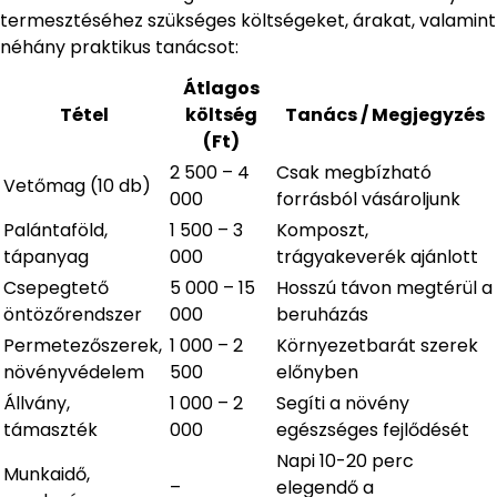
termesztéséhez szükséges költségeket, árakat, valamint
néhány praktikus tanácsot:
Átlagos
Tétel
költség
Tanács / Megjegyzés
(Ft)
2 500 – 4
Csak megbízható
Vetőmag (10 db)
000
forrásból vásároljunk
Palántaföld,
1 500 – 3
Komposzt,
tápanyag
000
trágyakeverék ajánlott
Csepegtető
5 000 – 15
Hosszú távon megtérül a
öntözőrendszer
000
beruházás
Permetezőszerek,
1 000 – 2
Környezetbarát szerek
növényvédelem
500
előnyben
Állvány,
1 000 – 2
Segíti a növény
támaszték
000
egészséges fejlődését
Napi 10-20 perc
Munkaidő,
–
elegendő a