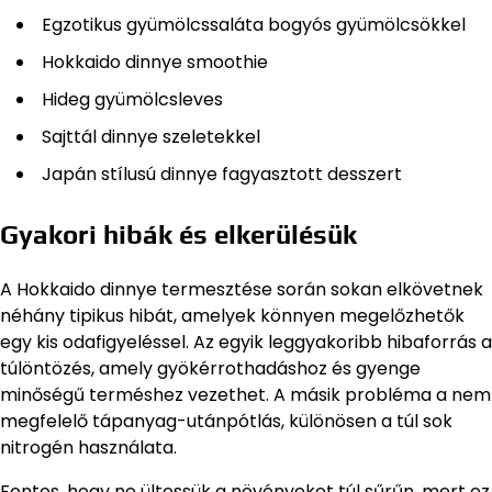
Egzotikus gyümölcssaláta bogyós gyümölcsökkel
Hokkaido dinnye smoothie
Hideg gyümölcsleves
Sajttál dinnye szeletekkel
Japán stílusú dinnye fagyasztott desszert
Gyakori hibák és elkerülésük
A Hokkaido dinnye termesztése során sokan elkövetnek
néhány tipikus hibát, amelyek könnyen megelőzhetők
egy kis odafigyeléssel. Az egyik leggyakoribb hibaforrás a
túlöntözés, amely gyökérrothadáshoz és gyenge
minőségű terméshez vezethet. A másik probléma a nem
megfelelő tápanyag-utánpótlás, különösen a túl sok
nitrogén használata.
Fontos, hogy ne ültessük a növényeket túl sűrűn, mert ez