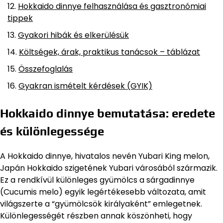
Hokkaido dinnye felhasználása és gasztronómiai
tippek
Gyakori hibák és elkerülésük
Költségek, árak, praktikus tanácsok – táblázat
Összefoglalás
Gyakran ismételt kérdések (GYIK)
Hokkaido dinnye bemutatása: eredete
és különlegessége
A Hokkaido dinnye, hivatalos nevén Yubari King melon,
Japán Hokkaido szigetének Yubari városából származik.
Ez a rendkívül különleges gyümölcs a sárgadinnye
(Cucumis melo) egyik legértékesebb változata, amit
világszerte a “gyümölcsök királyaként” emlegetnek.
Különlegességét részben annak köszönheti, hogy