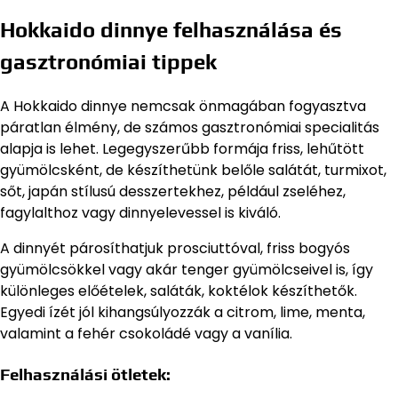
Hokkaido dinnye felhasználása és
gasztronómiai tippek
A Hokkaido dinnye nemcsak önmagában fogyasztva
páratlan élmény, de számos gasztronómiai specialitás
alapja is lehet. Legegyszerűbb formája friss, lehűtött
gyümölcsként, de készíthetünk belőle salátát, turmixot,
sőt, japán stílusú desszertekhez, például zseléhez,
fagylalthoz vagy dinnyelevessel is kiváló.
A dinnyét párosíthatjuk prosciuttóval, friss bogyós
gyümölcsökkel vagy akár tenger gyümölcseivel is, így
különleges előételek, saláták, koktélok készíthetők.
Egyedi ízét jól kihangsúlyozzák a citrom, lime, menta,
valamint a fehér csokoládé vagy a vanília.
Felhasználási ötletek: