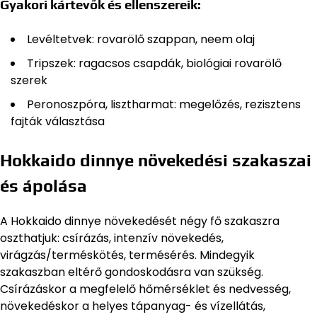
Gyakori kártevők és ellenszereik:
Levéltetvek: rovarölő szappan, neem olaj
Tripszek: ragacsos csapdák, biológiai rovarölő
szerek
Peronoszpóra, lisztharmat: megelőzés, rezisztens
fajták választása
Hokkaido dinnye növekedési szakaszai
és ápolása
A Hokkaido dinnye növekedését négy fő szakaszra
oszthatjuk: csírázás, intenzív növekedés,
virágzás/terméskötés, termésérés. Mindegyik
szakaszban eltérő gondoskodásra van szükség.
Csírázáskor a megfelelő hőmérséklet és nedvesség,
növekedéskor a helyes tápanyag- és vízellátás,