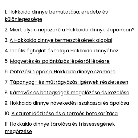
Hokkaido dinnye bemutatása: eredete és
különlegessége
Miért olyan népszerű a Hokkaido dinnye Japánban?
A Hokkaido dinnye termesztésének alapjai
Ideális éghajlat és talaj a Hokkaido dinnyéhez
Magvetés és palántázás lépésről lépésre
Öntözési tippek a Hokkaido dinnye számára
Tápanyag- és műtrágyázási igények részletesen
Kártevők és betegségek megelőzése és kezelése
Hokkaido dinnye növekedési szakaszai és ápolása
A szüret időzítése és a termés betakarítása
Hokkaido dinnye tárolása és frissességének
megőrzése