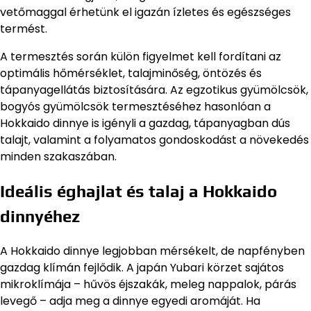
vetőmaggal érhetünk el igazán ízletes és egészséges
termést.
A termesztés során külön figyelmet kell fordítani az
optimális hőmérséklet, talajminőség, öntözés és
tápanyagellátás biztosítására. Az egzotikus gyümölcsök,
bogyós gyümölcsök termesztéséhez hasonlóan a
Hokkaido dinnye is igényli a gazdag, tápanyagban dús
talajt, valamint a folyamatos gondoskodást a növekedés
minden szakaszában.
Ideális éghajlat és talaj a Hokkaido
dinnyéhez
A Hokkaido dinnye legjobban mérsékelt, de napfényben
gazdag klímán fejlődik. A japán Yubari körzet sajátos
mikroklímája – hűvös éjszakák, meleg nappalok, párás
levegő – adja meg a dinnye egyedi aromáját. Ha