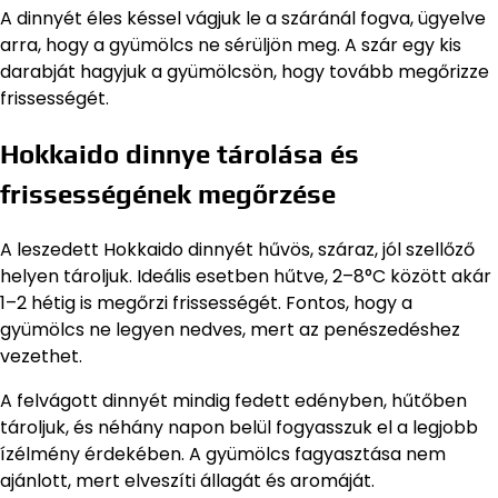
A dinnyét éles késsel vágjuk le a száránál fogva, ügyelve
arra, hogy a gyümölcs ne sérüljön meg. A szár egy kis
darabját hagyjuk a gyümölcsön, hogy tovább megőrizze
frissességét.
Hokkaido dinnye tárolása és
frissességének megőrzése
A leszedett Hokkaido dinnyét hűvös, száraz, jól szellőző
helyen tároljuk. Ideális esetben hűtve, 2–8°C között akár
1–2 hétig is megőrzi frissességét. Fontos, hogy a
gyümölcs ne legyen nedves, mert az penészedéshez
vezethet.
A felvágott dinnyét mindig fedett edényben, hűtőben
tároljuk, és néhány napon belül fogyasszuk el a legjobb
ízélmény érdekében. A gyümölcs fagyasztása nem
ajánlott, mert elveszíti állagát és aromáját.