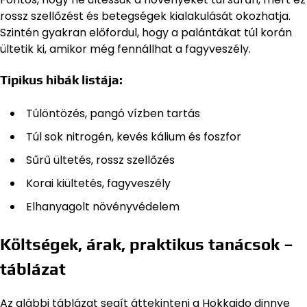
rossz szellőzést és betegségek kialakulását okozhatja.
Szintén gyakran előfordul, hogy a palántákat túl korán
ültetik ki, amikor még fennállhat a fagyveszély.
Tipikus hibák listája:
Túlöntözés, pangó vízben tartás
Túl sok nitrogén, kevés kálium és foszfor
Sűrű ültetés, rossz szellőzés
Korai kiültetés, fagyveszély
Elhanyagolt növényvédelem
Költségek, árak, praktikus tanácsok –
táblázat
Az alábbi táblázat segít áttekinteni a Hokkaido dinnye