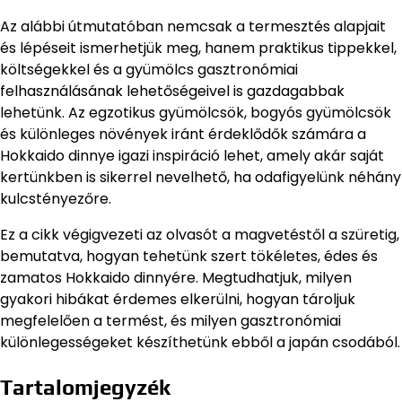
Az alábbi útmutatóban nemcsak a termesztés alapjait
és lépéseit ismerhetjük meg, hanem praktikus tippekkel,
költségekkel és a gyümölcs gasztronómiai
felhasználásának lehetőségeivel is gazdagabbak
lehetünk. Az egzotikus gyümölcsök, bogyós gyümölcsök
és különleges növények iránt érdeklődők számára a
Hokkaido dinnye igazi inspiráció lehet, amely akár saját
kertünkben is sikerrel nevelhető, ha odafigyelünk néhány
kulcstényezőre.
Ez a cikk végigvezeti az olvasót a magvetéstől a szüretig,
bemutatva, hogyan tehetünk szert tökéletes, édes és
zamatos Hokkaido dinnyére. Megtudhatjuk, milyen
gyakori hibákat érdemes elkerülni, hogyan tároljuk
megfelelően a termést, és milyen gasztronómiai
különlegességeket készíthetünk ebből a japán csodából.
Tartalomjegyzék