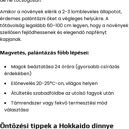
de ne tocsogósan.
Amikor a növények elérik a 2-3 lombleveles állapotot,
érdemes palántázni őket a végleges helyükre. A
tőtávolság legalább 60–100 cm legyen, hogy a növények
szellősen fejlődhessenek és elegendő napfényt
kapjanak.
Magvetés, palántázás főbb lépései:
Magok beáztatása 24 órára (gyorsabb csírázás
érdekében)
Előnevelés 20-25°C-on, világos helyen
Átültetés szabadföldbe az utolsó fagyok után
Támrendszer vagy fekvő termesztési mód
választása
Öntözési tippek a Hokkaido dinnye