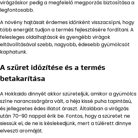
virágzáskor pedig a megfelelő megporzás biztosítása a
legfontosabb.
A növény hajtásait érdemes időnként visszacsípni, hogy
több energiát tudjon a termés fejlesztésére fordítani. A
felesleges oldalhajtások és gyengébb virágok
eltávolításával szebb, nagyobb, édesebb gyümölcsöt
kaphatunk.
A szüret időzítése és a termés
betakarítása
A Hokkaido dinnyét akkor szüreteljük, amikor a gyümölcs
színe narancssárgára vált, a héja kissé puha tapintású,
és jellegzetes édes illatot áraszt. Általában a virágzás
után 70–90 nappal érik be. Fontos, hogy a szüretet ne
siessük el, de ne is késlekedjünk, mert a túlérett dinnye
elveszti aromáját.