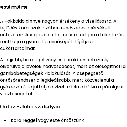
számára
A Hokkaido dinnye nagyon érzékeny a vízellátásra. A
fejlődés korai szakaszában rendszeres, mérsékelt
öntözés szükséges, de a termésérés idején a túlöntözés
ronthatja a gyümölcs minőségét, hígítja a
cukortartalmat.
A legjobb, ha reggel vagy esti órákban öntözünk,
elkerülve a levelek nedvesedését, mert ez elősegítheti a
gombabetegségek kialakulását. A csepegtető
öntözőrendszer a legideálisabb, mert közvetlenül a
gyökérzónába juttatja a vizet, minimalizálva a párolgási
veszteségeket.
Öntözés főbb szabályai:
Kora reggel vagy este öntözzünk