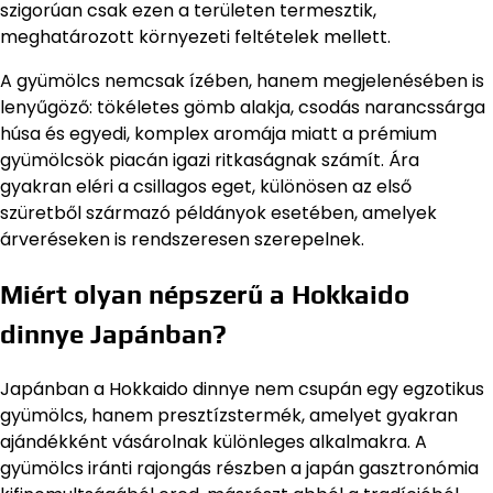
szigorúan csak ezen a területen termesztik,
meghatározott környezeti feltételek mellett.
A gyümölcs nemcsak ízében, hanem megjelenésében is
lenyűgöző: tökéletes gömb alakja, csodás narancssárga
húsa és egyedi, komplex aromája miatt a prémium
gyümölcsök piacán igazi ritkaságnak számít. Ára
gyakran eléri a csillagos eget, különösen az első
szüretből származó példányok esetében, amelyek
árveréseken is rendszeresen szerepelnek.
Miért olyan népszerű a Hokkaido
dinnye Japánban?
Japánban a Hokkaido dinnye nem csupán egy egzotikus
gyümölcs, hanem presztízstermék, amelyet gyakran
ajándékként vásárolnak különleges alkalmakra. A
gyümölcs iránti rajongás részben a japán gasztronómia