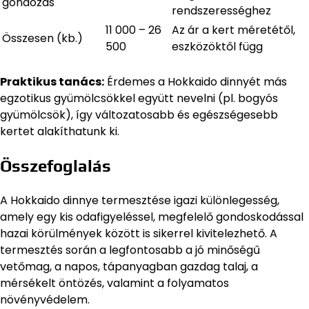
gondozás
rendszerességhez
11 000 – 26
Az ár a kert méretétől,
Összesen (kb.)
500
eszközöktől függ
Praktikus tanács:
Érdemes a Hokkaido dinnyét más
egzotikus gyümölcsökkel együtt nevelni (pl. bogyós
gyümölcsök), így változatosabb és egészségesebb
kertet alakíthatunk ki.
Összefoglalás
A Hokkaido dinnye termesztése igazi különlegesség,
amely egy kis odafigyeléssel, megfelelő gondoskodással
hazai körülmények között is sikerrel kivitelezhető. A
termesztés során a legfontosabb a jó minőségű
vetőmag, a napos, tápanyagban gazdag talaj, a
mérsékelt öntözés, valamint a folyamatos
növényvédelem.