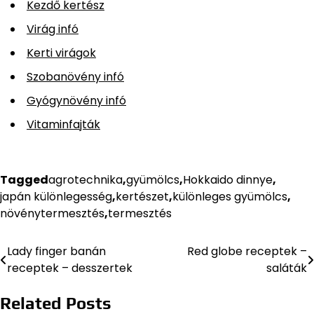
Kezdő kertész
Virág infó
Kerti virágok
Szobanövény infó
Gyógynövény infó
Vitaminfajták
Tagged
agrotechnika
,
gyümölcs
,
Hokkaido dinnye
,
japán különlegesség
,
kertészet
,
különleges gyümölcs
,
növénytermesztés
,
termesztés
Lady finger banán
Red globe receptek –
Bejegyzés
receptek – desszertek
saláták
navigáció
Related Posts