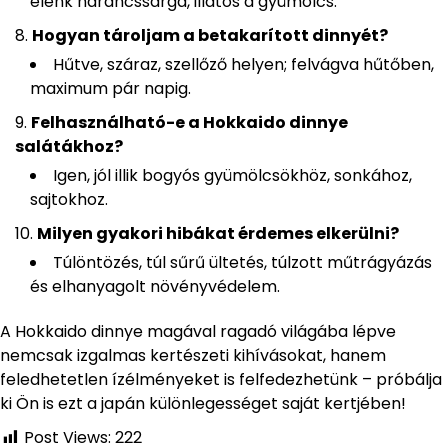
élénk narancssárga, illatos a gyümölcs.
Hogyan tároljam a betakarított dinnyét?
Hűtve, száraz, szellőző helyen; felvágva hűtőben,
maximum pár napig.
Felhasználható-e a Hokkaido dinnye
salátákhoz?
Igen, jól illik bogyós gyümölcsökhöz, sonkához,
sajtokhoz.
Milyen gyakori hibákat érdemes elkerülni?
Túlöntözés, túl sűrű ültetés, túlzott műtrágyázás
és elhanyagolt növényvédelem.
A Hokkaido dinnye magával ragadó világába lépve
nemcsak izgalmas kertészeti kihívásokat, hanem
feledhetetlen ízélményeket is felfedezhetünk – próbálja
ki Ön is ezt a japán különlegességet saját kertjében!
Post Views:
222