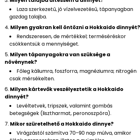
Milyen talajba ültessem a dinnyét?
Laza szerkezetű, jó vízelvezetésű, tápanyagban
gazdag talajba.
Milyen gyakran kell öntözni a Hokkaido dinnyét?
Rendszeresen, de mértékkel; terméséréskor
csökkentsük a mennyiséget.
Milyen tápanyagokra van szüksége a
növénynek?
Főleg káliumra, foszforra, magnéziumra; nitrogén
csak mérsékelten.
Milyen kártevők veszélyeztetik a Hokkaido
dinnyét?
Levéltetvek, tripszek, valamint gombás
betegségek (lisztharmat, peronoszpóra).
Mikor szüretelhető a Hokkaido dinnye?
Virágzástól számítva 70–90 nap múlva, amikor