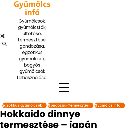
Gyümölcs
Skip
to
infó
content
Gyümölcsök,
gyümölcsfák,
ültetése,
termesztése,
gondozása,
egzotikus
gyümölcsök,
bogyós
gyümölcsök
felhasználása.
Egzotikus gyümölcsök
Gondozás-Termesztés
Gyümölcs infó
Hokkaido dinnye
termesztése – japán