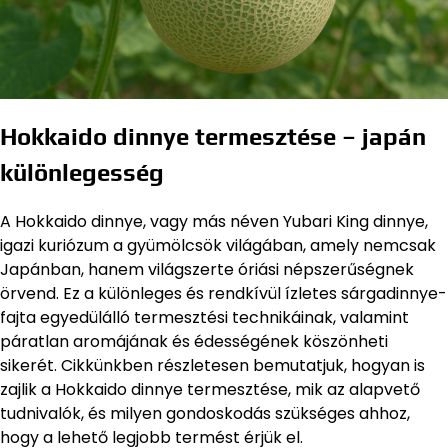
Hokkaido dinnye termesztése – japán
különlegesség
A Hokkaido dinnye, vagy más néven Yubari King dinnye,
igazi kuriózum a gyümölcsök világában, amely nemcsak
Japánban, hanem világszerte óriási népszerűségnek
örvend. Ez a különleges és rendkívül ízletes sárgadinnye-
fajta egyedülálló termesztési technikáinak, valamint
páratlan aromájának és édességének köszönheti
sikerét. Cikkünkben részletesen bemutatjuk, hogyan is
zajlik a Hokkaido dinnye termesztése, mik az alapvető
tudnivalók, és milyen gondoskodás szükséges ahhoz,
hogy a lehető legjobb termést érjük el.