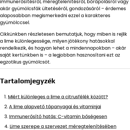
immunerősítésről, méregtelenítésről, bőrápolásról vagy
akár gyümölcsfák ültetéséről, gondozásáról – érdemes
alaposabban megismerkedni ezzel a karakteres
gyümölccsel.
Cikkünkben részletesen bemutatjuk, hogy miben is rejlik
a lime különlegessége, milyen jótékony hatásokkal
rendelkezik, és hogyan lehet a mindennapokban – akár
saját kertünkben is – a legjobban hasznosítani ezt az
egzotikus gyümölcsöt.
Tartalomjegyzék
Miért különleges a lime a citrusfélék között?
A lime alapvető tápanyagai és vitaminjai
Immunerősítő hatás: C-vitamin bőségesen
Lime szerepe a szervezet méregtelenítésében