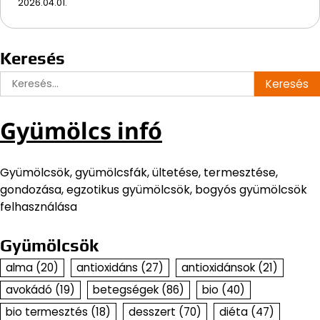
2026.04.01.
Keresés
Keresés:
Gyümölcs infó
Gyümölcsök, gyümölcsfák, ültetése, termesztése,
gondozása, egzotikus gyümölcsök, bogyós gyümölcsök
felhasználása
Gyümölcsök
alma
(20)
antioxidáns
(27)
antioxidánsok
(21)
avokádó
(19)
betegségek
(86)
bio
(40)
bio termesztés
(18)
desszert
(70)
diéta
(47)