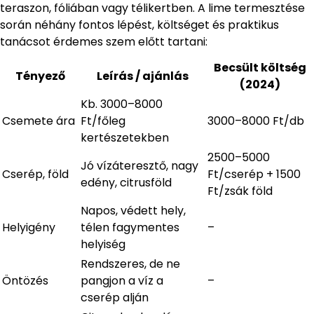
teraszon, fóliában vagy télikertben. A lime termesztése
során néhány fontos lépést, költséget és praktikus
tanácsot érdemes szem előtt tartani:
Becsült költség
Tényező
Leírás / ajánlás
(2024)
Kb. 3000–8000
Csemete ára
Ft/főleg
3000–8000 Ft/db
kertészetekben
2500–5000
Jó vízáteresztő, nagy
Cserép, föld
Ft/cserép + 1500
edény, citrusföld
Ft/zsák föld
Napos, védett hely,
Helyigény
télen fagymentes
–
helyiség
Rendszeres, de ne
Öntözés
pangjon a víz a
–
cserép alján