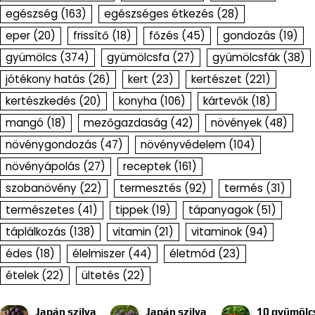
egészség
(163)
egészséges étkezés
(28)
eper
(20)
frissítő
(18)
főzés
(45)
gondozás
(19)
gyümölcs
(374)
gyümölcsfa
(27)
gyümölcsfák
(38)
jótékony hatás
(26)
kert
(23)
kertészet
(221)
kertészkedés
(20)
konyha
(106)
kártevők
(18)
mangó
(18)
mezőgazdaság
(42)
növények
(48)
növénygondozás
(47)
növényvédelem
(104)
növényápolás
(27)
receptek
(161)
szobanövény
(22)
termesztés
(92)
termés
(31)
természetes
(41)
tippek
(19)
tápanyagok
(51)
táplálkozás
(138)
vitamin
(21)
vitaminok
(94)
édes
(18)
élelmiszer
(44)
életmód
(23)
ételek
(22)
ültetés
(22)
Japán szilva
Japán szilva
10 gyümölc