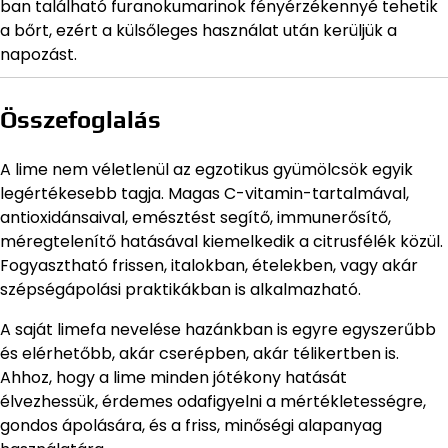
ban található furanokumarinok fényérzékennyé tehetik
a bőrt, ezért a külsőleges használat után kerüljük a
napozást.
Összefoglalás
A lime nem véletlenül az egzotikus gyümölcsök egyik
legértékesebb tagja. Magas C-vitamin-tartalmával,
antioxidánsaival, emésztést segítő, immunerősítő,
méregtelenítő hatásával kiemelkedik a citrusfélék közül.
Fogyasztható frissen, italokban, ételekben, vagy akár
szépségápolási praktikákban is alkalmazható.
A saját limefa nevelése hazánkban is egyre egyszerűbb
és elérhetőbb, akár cserépben, akár télikertben is.
Ahhoz, hogy a lime minden jótékony hatását
élvezhessük, érdemes odafigyelni a mértékletességre,
gondos ápolására, és a friss, minőségi alapanyag