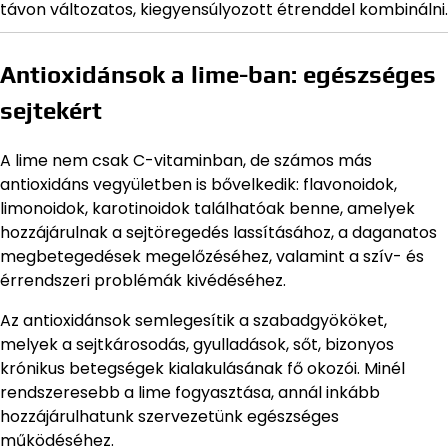
távon változatos, kiegyensúlyozott étrenddel kombinálni.
Antioxidánsok a lime-ban: egészséges
sejtekért
A lime nem csak C-vitaminban, de számos más
antioxidáns vegyületben is bővelkedik: flavonoidok,
limonoidok, karotinoidok találhatóak benne, amelyek
hozzájárulnak a sejtöregedés lassításához, a daganatos
megbetegedések megelőzéséhez, valamint a szív- és
érrendszeri problémák kivédéséhez.
Az antioxidánsok semlegesítik a szabadgyököket,
melyek a sejtkárosodás, gyulladások, sőt, bizonyos
krónikus betegségek kialakulásának fő okozói. Minél
rendszeresebb a lime fogyasztása, annál inkább
hozzájárulhatunk szervezetünk egészséges
működéséhez.