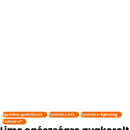
Egzotikus gyümölcsök
Gyümölcs infó
Gyümölcs-Egészség
Tudtad-e?