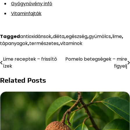
Gyógynövény infó
Vitaminfajták
Tagged
antioxidánsok
,
diéta
,
egészség
,
gyümölcs
,
lime
,
tápanyagok
,
természetes
,
vitaminok
Lime receptek – frissítő
Pomelo betegségek – mire
Bejegyzés
ízek
figyelj
navigáció
Related Posts