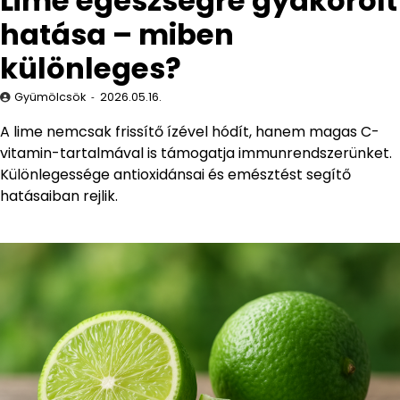
Lime egészségre gyakorolt
hatása – miben
különleges?
Gyümölcsök
2026.05.16.
A lime nemcsak frissítő ízével hódít, hanem magas C-
vitamin-tartalmával is támogatja immunrendszerünket.
Különlegessége antioxidánsai és emésztést segítő
hatásaiban rejlik.