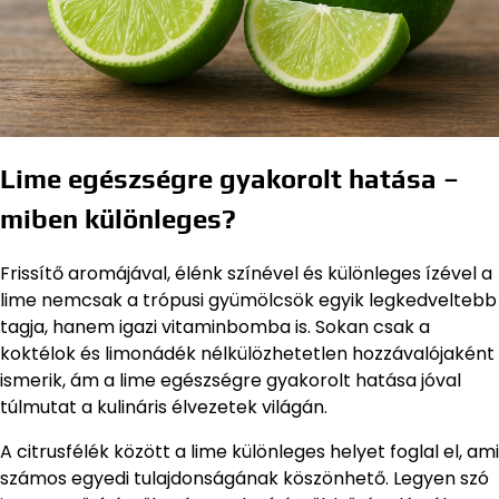
Lime egészségre gyakorolt hatása –
miben különleges?
Frissítő aromájával, élénk színével és különleges ízével a
lime nemcsak a trópusi gyümölcsök egyik legkedveltebb
tagja, hanem igazi vitaminbomba is. Sokan csak a
koktélok és limonádék nélkülözhetetlen hozzávalójaként
ismerik, ám a lime egészségre gyakorolt hatása jóval
túlmutat a kulináris élvezetek világán.
A citrusfélék között a lime különleges helyet foglal el, ami
számos egyedi tulajdonságának köszönhető. Legyen szó