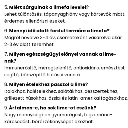
Miért sárgulnak a limefa levelei?
Lehet túlöntözés, tápanyaghiány vagy kártevők miatt;
érdemes ellenőrizni ezeket.
Mennyi idő alatt fordul termőre a limefa?
Magról nevelve 3-4 év, csemeteként vásárolva akár
2-3 év alatt teremhet.
Milyen egészségügyi előnyei vannak a lime-
nak?
Immunerősítő, méregtelenítő, antioxidáns, emésztést
segítő, bőrszépítő hatásai vannak.
Milyen ételekhez passzol a lime?
Italokhoz, halételekhez, salátákhoz, desszertekhez,
grillezett húsokhoz, ázsiai és latin-amerikai fogásokhoz.
Ártalmas-e, ha sok lime-ot eszünk?
Nagy mennyiségben gyomorégést, fogzománc-
károsodást, bőrérzékenységet okozhat.