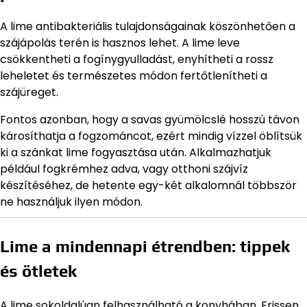
A lime antibakteriális tulajdonságainak köszönhetően a
szájápolás terén is hasznos lehet. A lime leve
csökkentheti a fogínygyulladást, enyhítheti a rossz
leheletet és természetes módon fertőtlenítheti a
szájüreget.
Fontos azonban, hogy a savas gyümölcslé hosszú távon
károsíthatja a fogzománcot, ezért mindig vízzel öblítsük
ki a szánkat lime fogyasztása után. Alkalmazhatjuk
például fogkrémhez adva, vagy otthoni szájvíz
készítéséhez, de hetente egy-két alkalomnál többször
ne használjuk ilyen módon.
Lime a mindennapi étrendben: tippek
és ötletek
A lime sokoldalúan felhasználható a konyhában. Frissen