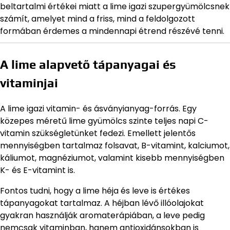
beltartalmi értékei miatt a lime igazi szupergyümölcsnek
számít, amelyet mind a friss, mind a feldolgozott
formában érdemes a mindennapi étrend részévé tenni.
A lime alapvető tápanyagai és
vitaminjai
A lime igazi vitamin- és ásványianyag-forrás. Egy
közepes méretű lime gyümölcs szinte teljes napi C-
vitamin szükségletünket fedezi. Emellett jelentős
mennyiségben tartalmaz folsavat, B-vitamint, kalciumot,
káliumot, magnéziumot, valamint kisebb mennyiségben
K- és E-vitamint is.
Fontos tudni, hogy a lime héja és leve is értékes
tápanyagokat tartalmaz. A héjban lévő illóolajokat
gyakran használják aromaterápiában, a leve pedig
nemcsak vitaminban, hanem antioxidánsokban is