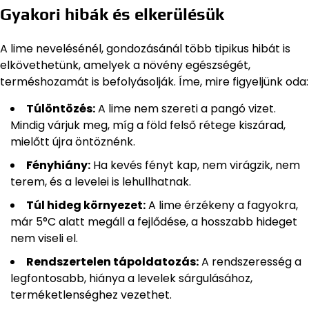
Gyakori hibák és elkerülésük
A lime nevelésénél, gondozásánál több tipikus hibát is
elkövethetünk, amelyek a növény egészségét,
terméshozamát is befolyásolják. Íme, mire figyeljünk oda:
Túlöntözés:
A lime nem szereti a pangó vizet.
Mindig várjuk meg, míg a föld felső rétege kiszárad,
mielőtt újra öntöznénk.
Fényhiány:
Ha kevés fényt kap, nem virágzik, nem
terem, és a levelei is lehullhatnak.
Túl hideg környezet:
A lime érzékeny a fagyokra,
már 5°C alatt megáll a fejlődése, a hosszabb hideget
nem viseli el.
Rendszertelen tápoldatozás:
A rendszeresség a
legfontosabb, hiánya a levelek sárgulásához,
terméketlenséghez vezethet.