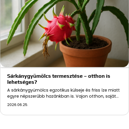
Sárkánygyümölcs termesztése – otthon is
lehetséges?
A sárkánygyümölcs egzotikus külseje és friss íze miatt
egyre népszerűbb hazánkban is. Vajon otthon, saját…
2026.06.25.