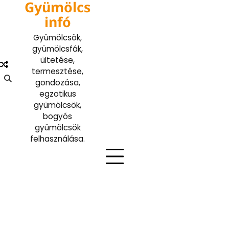
Gyümölcs
Skip
to
infó
content
Gyümölcsök,
gyümölcsfák,
ültetése,
termesztése,
gondozása,
egzotikus
gyümölcsök,
bogyós
gyümölcsök
felhasználása.