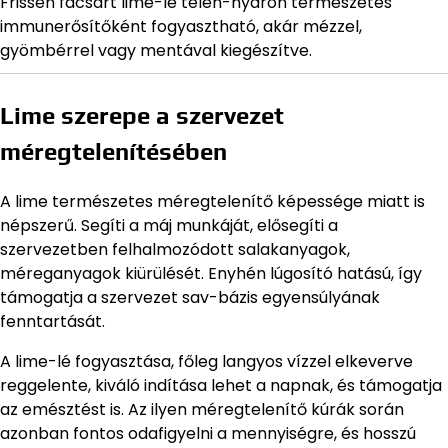
Frissen facsart lime-lé télen-nyáron természetes
immunerősítőként fogyasztható, akár mézzel,
gyömbérrel vagy mentával kiegészítve.
Lime szerepe a szervezet
méregtelenítésében
A lime természetes méregtelenítő képessége miatt is
népszerű. Segíti a máj munkáját, elősegíti a
szervezetben felhalmozódott salakanyagok,
méreganyagok kiürülését. Enyhén lúgosító hatású, így
támogatja a szervezet sav-bázis egyensúlyának
fenntartását.
A lime-lé fogyasztása, főleg langyos vízzel elkeverve
reggelente, kiváló indítása lehet a napnak, és támogatja
az emésztést is. Az ilyen méregtelenítő kúrák során
azonban fontos odafigyelni a mennyiségre, és hosszú