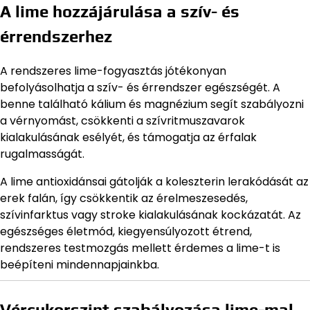
A lime hozzájárulása a szív- és
érrendszerhez
A rendszeres lime-fogyasztás jótékonyan
befolyásolhatja a szív- és érrendszer egészségét. A
benne található kálium és magnézium segít szabályozni
a vérnyomást, csökkenti a szívritmuszavarok
kialakulásának esélyét, és támogatja az érfalak
rugalmasságát.
A lime antioxidánsai gátolják a koleszterin lerakódását az
erek falán, így csökkentik az érelmeszesedés,
szívinfarktus vagy stroke kialakulásának kockázatát. Az
egészséges életmód, kiegyensúlyozott étrend,
rendszeres testmozgás mellett érdemes a lime-t is
beépíteni mindennapjainkba.
Vércukorszint szabályozása lime-mal