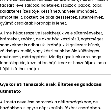
facsart leve saláták, halételek, szószok, pácok, italok
karakteres ízesítője. Készíthetünk vele limonádét,
smoothie-t, koktélt, de akár desszertek, sütemények,
gyümölcssaláták koronája is lehet.
A lime héját reszelve ízesíthetjük vele süteményeket,
krémeket, teákat, de akár házi készítésű, egészséges
snackekhez is adhatjuk. Próbáljuk ki grillezett húsok,
zöldségek mellé, vagy készítsünk belőle különleges
chutney-t, mártogatóst. Mindig ügyeljünk arra, hogy
lehetőleg bio, kezeletlen héjú lime-ot használjunk, ha a
héját is felhasználjuk.
Gyakorlati tanácsok, árak, ültetés és gondozási
útmutató
A limefa nevelése nemcsak a déli országokban, de
hazánkban is egyre népszerűbb, főként cserépben,