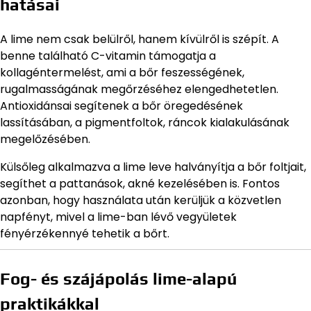
hatásai
A lime nem csak belülről, hanem kívülről is szépít. A
benne található C-vitamin támogatja a
kollagéntermelést, ami a bőr feszességének,
rugalmasságának megőrzéséhez elengedhetetlen.
Antioxidánsai segítenek a bőr öregedésének
lassításában, a pigmentfoltok, ráncok kialakulásának
megelőzésében.
Külsőleg alkalmazva a lime leve halványítja a bőr foltjait,
segíthet a pattanások, akné kezelésében is. Fontos
azonban, hogy használata után kerüljük a közvetlen
napfényt, mivel a lime-ban lévő vegyületek
fényérzékennyé tehetik a bőrt.
Fog- és szájápolás lime-alapú
praktikákkal