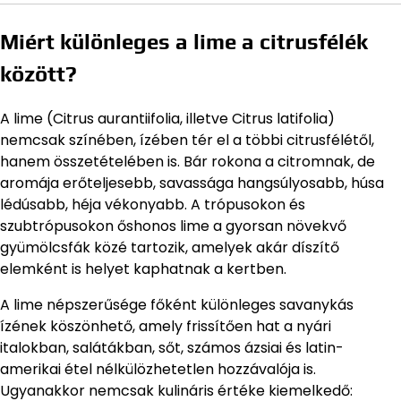
Miért különleges a lime a citrusfélék
között?
A lime (Citrus aurantiifolia, illetve Citrus latifolia)
nemcsak színében, ízében tér el a többi citrusfélétől,
hanem összetételében is. Bár rokona a citromnak, de
aromája erőteljesebb, savassága hangsúlyosabb, húsa
lédúsabb, héja vékonyabb. A trópusokon és
szubtrópusokon őshonos lime a gyorsan növekvő
gyümölcsfák közé tartozik, amelyek akár díszítő
elemként is helyet kaphatnak a kertben.
A lime népszerűsége főként különleges savanykás
ízének köszönhető, amely frissítően hat a nyári
italokban, salátákban, sőt, számos ázsiai és latin-
amerikai étel nélkülözhetetlen hozzávalója is.
Ugyanakkor nemcsak kulináris értéke kiemelkedő: