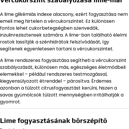
A lime glikémiás indexe alacsony, ezért fogyasztása nem
emeli meg hirtelen a vércukorszintet. Ez különösen
fontos lehet cukorbetegségben szenvedők,
inzulinrezisztensek számára. A lime-ban található élelmi
rostok lassítják a szénhidrátok felszívódását, így
segítenek egyenletesen tartani a vércukorszintet.
A lime rendszeres fogyasztása segítheti a vércukorszint
szabályozását, különösen más, egészséges életmódbeli
elemekkel – például rendszeres testmozgással,
kiegyensúlyozott étrenddel – párosítva. Érdemes
azonban a túlzott citrusfogyasztást kerülni, hiszen a
savas gyümölcsök túlzott mennyiségben irritálhatják a
gyomrot.
Lime fogyasztásának bőrszépítő