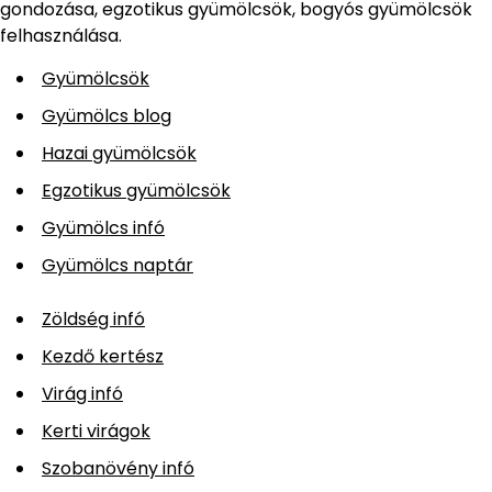
gondozása, egzotikus gyümölcsök, bogyós gyümölcsök
felhasználása.
Gyümölcsök
Gyümölcs blog
Hazai gyümölcsök
Egzotikus gyümölcsök
Gyümölcs infó
Gyümölcs naptár
Zöldség infó
Kezdő kertész
Virág infó
Kerti virágok
Szobanövény infó