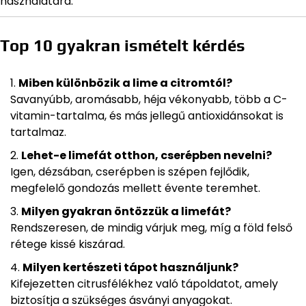
használatára.
Top 10 gyakran ismételt kérdés
Miben különbözik a lime a citromtól?
Savanyúbb, aromásabb, héja vékonyabb, több a C-
vitamin-tartalma, és más jellegű antioxidánsokat is
tartalmaz.
Lehet-e limefát otthon, cserépben nevelni?
Igen, dézsában, cserépben is szépen fejlődik,
megfelelő gondozás mellett évente teremhet.
Milyen gyakran öntözzük a limefát?
Rendszeresen, de mindig várjuk meg, míg a föld felső
rétege kissé kiszárad.
Milyen kertészeti tápot használjunk?
Kifejezetten citrusfélékhez való tápoldatot, amely
biztosítja a szükséges ásványi anyagokat.