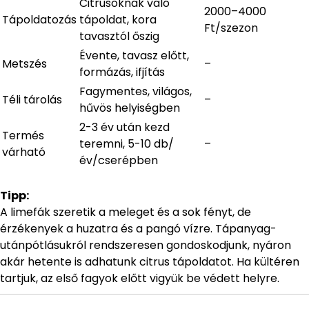
Citrusoknak való
2000–4000
Tápoldatozás
tápoldat, kora
Ft/szezon
tavasztól őszig
Évente, tavasz előtt,
Metszés
–
formázás, ifjítás
Fagymentes, világos,
Téli tárolás
–
hűvös helyiségben
2-3 év után kezd
Termés
teremni, 5-10 db/
–
várható
év/cserépben
Tipp:
A limefák szeretik a meleget és a sok fényt, de
érzékenyek a huzatra és a pangó vízre. Tápanyag-
utánpótlásukról rendszeresen gondoskodjunk, nyáron
akár hetente is adhatunk citrus tápoldatot. Ha kültéren
tartjuk, az első fagyok előtt vigyük be védett helyre.