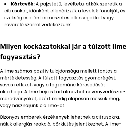
Kártevők:
A pajzstetű, levéltetű, atkák szeretik a
citrusokat, időnként ellenőrizzük a levelek fonákját, és
szükség esetén természetes ellenségekkel vagy
rovarölő szerrel védekezzünk.
Milyen kockázatokkal jár a túlzott lime
fogyasztás?
A lime számos pozitív tulajdonsága mellett fontos a
mértékletesség. A túlzott fogyasztás gyomorégést,
savas refluxot, vagy a fogzománc károsodását
okozhatja. A lime héja is tartalmazhat növényvédőszer-
maradványokat, ezért mindig alaposan mossuk meg,
vagy használjunk bio lime-ot.
Bizonyos emberek érzékenyek lehetnek a citrusokra,
náluk allergiás reakció, bőrkiütés jelentkezhet. A lime-