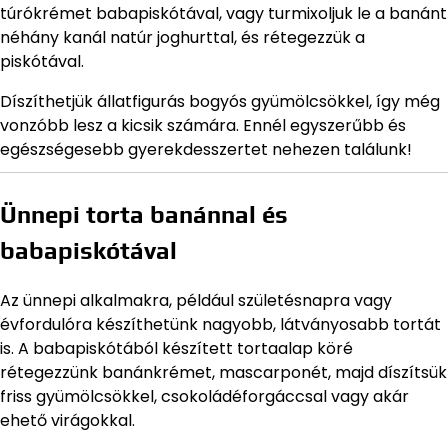
túrókrémet babapiskótával, vagy turmixoljuk le a banánt
néhány kanál natúr joghurttal, és rétegezzük a
piskótával.
Díszíthetjük állatfigurás bogyós gyümölcsökkel, így még
vonzóbb lesz a kicsik számára. Ennél egyszerűbb és
egészségesebb gyerekdesszertet nehezen találunk!
Ünnepi torta banánnal és
babapiskótával
Az ünnepi alkalmakra, például születésnapra vagy
évfordulóra készíthetünk nagyobb, látványosabb tortát
is. A babapiskótából készített tortaalap köré
rétegezzünk banánkrémet, mascarponét, majd díszítsük
friss gyümölcsökkel, csokoládéforgáccsal vagy akár
ehető virágokkal.