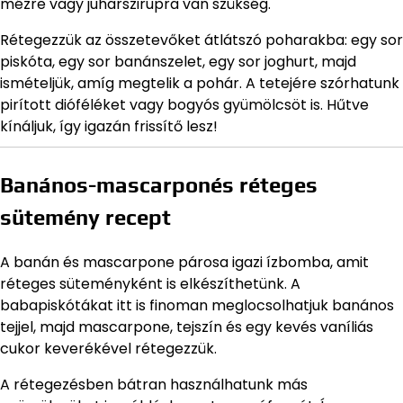
mézre vagy juharszirupra van szükség.
Rétegezzük az összetevőket átlátszó poharakba: egy sor
piskóta, egy sor banánszelet, egy sor joghurt, majd
ismételjük, amíg megtelik a pohár. A tetejére szórhatunk
pirított dióféléket vagy bogyós gyümölcsöt is. Hűtve
kínáljuk, így igazán frissítő lesz!
Banános-mascarponés réteges
sütemény recept
A banán és mascarpone párosa igazi ízbomba, amit
réteges süteményként is elkészíthetünk. A
babapiskótákat itt is finoman meglocsolhatjuk banános
tejjel, majd mascarpone, tejszín és egy kevés vaníliás
cukor keverékével rétegezzük.
A rétegezésben bátran használhatunk más