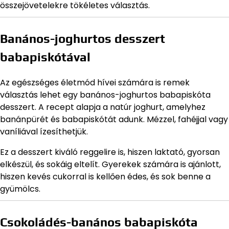
összejövetelekre tökéletes választás.
Banános-joghurtos desszert
babapiskótával
Az egészséges életmód hívei számára is remek
választás lehet egy banános-joghurtos babapiskóta
desszert. A recept alapja a natúr joghurt, amelyhez
banánpürét és babapiskótát adunk. Mézzel, fahéjjal vagy
vaníliával ízesíthetjük.
Ez a desszert kiváló reggelire is, hiszen laktató, gyorsan
elkészül, és sokáig eltelít. Gyerekek számára is ajánlott,
hiszen kevés cukorral is kellően édes, és sok benne a
gyümölcs.
Csokoládés-banános babapiskóta