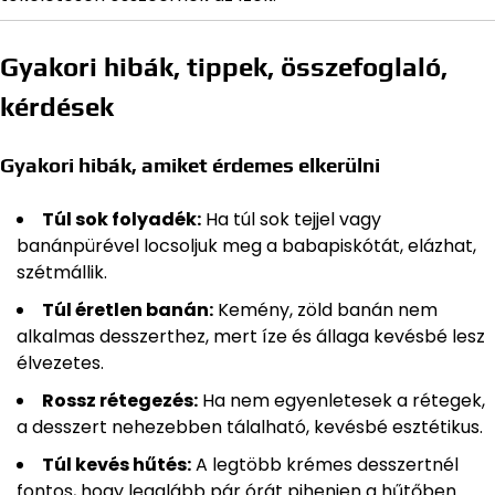
Gyakori hibák, tippek, összefoglaló,
kérdések
Gyakori hibák, amiket érdemes elkerülni
Túl sok folyadék:
Ha túl sok tejjel vagy
banánpürével locsoljuk meg a babapiskótát, elázhat,
szétmállik.
Túl éretlen banán:
Kemény, zöld banán nem
alkalmas desszerthez, mert íze és állaga kevésbé lesz
élvezetes.
Rossz rétegezés:
Ha nem egyenletesek a rétegek,
a desszert nehezebben tálalható, kevésbé esztétikus.
Túl kevés hűtés:
A legtöbb krémes desszertnél
fontos, hogy legalább pár órát pihenjen a hűtőben.