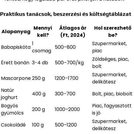
Praktikus tanácsok, beszerzési és költségtáblázat
Mennyi
Átlagos ár
Hol szerezhető
Alapanyag
kell?
(Ft, 2024)
be?
1
Szupermarket,
Babapiskóta
500–800
csomag
piac
Zöldséges, piac,
Érett banán
3-4 db
500–700/kg
bolt
Szupermarket,
Mascarpone
250 g
1200–1700
delikátesz
Natúr
400 g
300–700
Bolt, piac, biobolt
joghurt
Bogyós
Piac, fagyasztott
200 g
1000–2000
gyümölcs
is jó
Szupermarket,
Csokoládé
100 g
500–1200
delikátesz