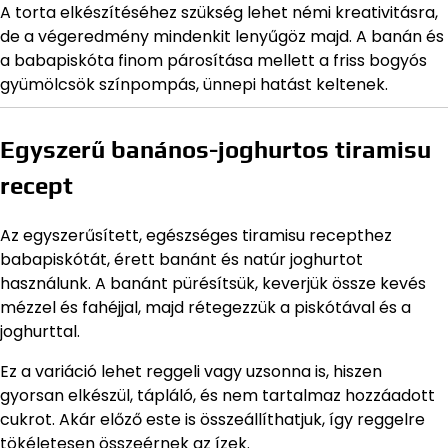
A torta elkészítéséhez szükség lehet némi kreativitásra,
de a végeredmény mindenkit lenyűgöz majd. A banán és
a babapiskóta finom párosítása mellett a friss bogyós
gyümölcsök színpompás, ünnepi hatást keltenek.
Egyszerű banános-joghurtos tiramisu
recept
Az egyszerűsített, egészséges tiramisu recepthez
babapiskótát, érett banánt és natúr joghurtot
használunk. A banánt pürésítsük, keverjük össze kevés
mézzel és fahéjjal, majd rétegezzük a piskótával és a
joghurttal.
Ez a variáció lehet reggeli vagy uzsonna is, hiszen
gyorsan elkészül, tápláló, és nem tartalmaz hozzáadott
cukrot. Akár előző este is összeállíthatjuk, így reggelre
tökéletesen összeérnek az ízek.