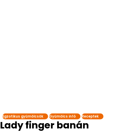
Egzotikus gyümölcsök
Gyümölcs infó
Receptek
Lady finger banán