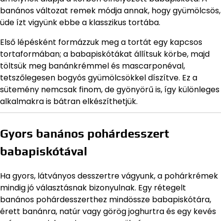
banános változat remek módja annak, hogy gyümölcsös,
üde ízt vigyünk ebbe a klasszikus tortába.
Első lépésként formázzuk meg a tortát egy kapcsos
tortaformában; a babapiskótákat állítsuk körbe, majd
töltsük meg banánkrémmel és mascarponéval,
tetszőlegesen bogyós gyümölcsökkel díszítve. Ez a
sütemény nemcsak finom, de gyönyörű is, így különleges
alkalmakra is bátran elkészíthetjük.
Gyors banános pohárdesszert
babapiskótával
Ha gyors, látványos desszertre vágyunk, a pohárkrémek
mindig jó választásnak bizonyulnak. Egy rétegelt
banános pohárdesszerthez mindössze babapiskótára,
érett banánra, natúr vagy görög joghurtra és egy kevés