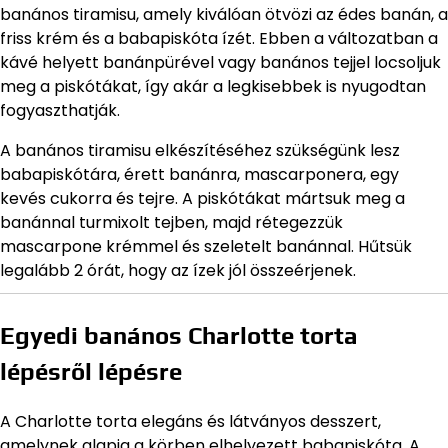
banános tiramisu, amely kiválóan ötvözi az édes banán, a
friss krém és a babapiskóta ízét. Ebben a változatban a
kávé helyett banánpürével vagy banános tejjel locsoljuk
meg a piskótákat, így akár a legkisebbek is nyugodtan
fogyaszthatják.
A banános tiramisu elkészítéséhez szükségünk lesz
babapiskótára, érett banánra, mascarponera, egy
kevés cukorra és tejre. A piskótákat mártsuk meg a
banánnal turmixolt tejben, majd rétegezzük
mascarpone krémmel és szeletelt banánnal. Hűtsük
legalább 2 órát, hogy az ízek jól összeérjenek.
Egyedi banános Charlotte torta
lépésről lépésre
A Charlotte torta elegáns és látványos desszert,
amelynek alapja a körben elhelyezett babapiskóta. A