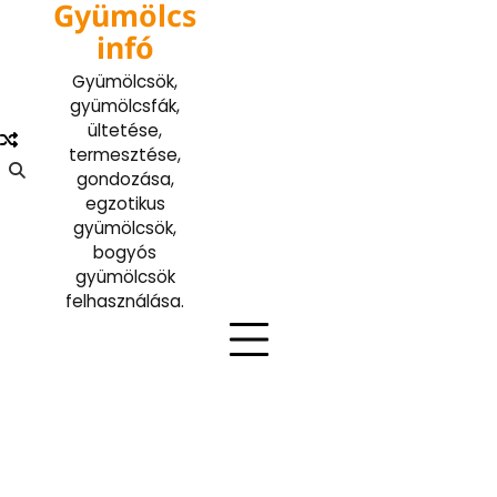
Gyümölcs
Skip
to
infó
content
Gyümölcsök,
gyümölcsfák,
ültetése,
termesztése,
gondozása,
egzotikus
gyümölcsök,
bogyós
gyümölcsök
felhasználása.