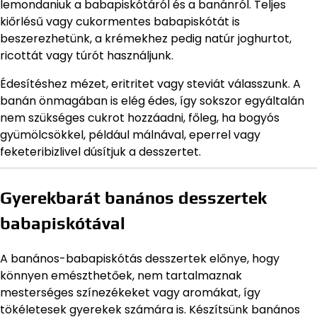
lemondaniuk a babapiskótáról és a banánról. Teljes
kiőrlésű vagy cukormentes babapiskótát is
beszerezhetünk, a krémekhez pedig natúr joghurtot,
ricottát vagy túrót használjunk.
Édesítéshez mézet, eritritet vagy steviát válasszunk. A
banán önmagában is elég édes, így sokszor egyáltalán
nem szükséges cukrot hozzáadni, főleg, ha bogyós
gyümölcsökkel, például málnával, eperrel vagy
feketeribizlivel dúsítjuk a desszertet.
Gyerekbarát banános desszertek
babapiskótával
A banános-babapiskótás desszertek előnye, hogy
könnyen emészthetőek, nem tartalmaznak
mesterséges színezékeket vagy aromákat, így
tökéletesek gyerekek számára is. Készítsünk banános