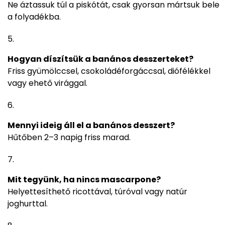
Ne áztassuk túl a piskótát, csak gyorsan mártsuk bele
a folyadékba.
Hogyan díszítsük a banános desszerteket?
Friss gyümölccsel, csokoládéforgáccsal, diófélékkel
vagy ehető virággal.
Mennyi ideig áll el a banános desszert?
Hűtőben 2–3 napig friss marad.
Mit tegyünk, ha nincs mascarpone?
Helyettesíthető ricottával, túróval vagy natúr
joghurttal.