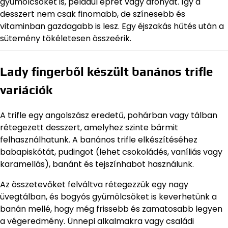
gyümölcsöket is, például epret vagy áfonyát. Így a
desszert nem csak finomabb, de színesebb és
vitaminban gazdagabb is lesz. Egy éjszakás hűtés után a
sütemény tökéletesen összeérik.
Lady fingerből készült banános trifle
variációk
A trifle egy angolszász eredetű, pohárban vagy tálban
rétegezett desszert, amelyhez szinte bármit
felhasználhatunk. A banános trifle elkészítéséhez
babapiskótát, pudingot (lehet csokoládés, vaníliás vagy
karamellás), banánt és tejszínhabot használunk.
Az összetevőket felváltva rétegezzük egy nagy
üvegtálban, és bogyós gyümölcsöket is keverhetünk a
banán mellé, hogy még frissebb és zamatosabb legyen
a végeredmény. Ünnepi alkalmakra vagy családi