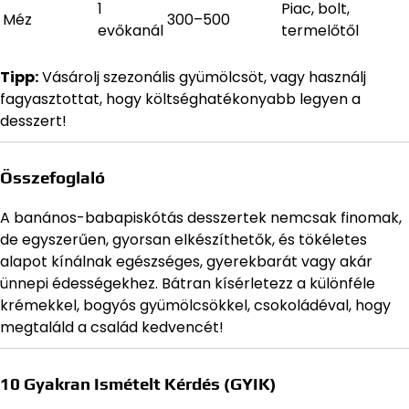
1
Piac, bolt,
Méz
300–500
evőkanál
termelőtől
Tipp:
Vásárolj szezonális gyümölcsöt, vagy használj
fagyasztottat, hogy költséghatékonyabb legyen a
desszert!
Összefoglaló
A banános-babapiskótás desszertek nemcsak finomak,
de egyszerűen, gyorsan elkészíthetők, és tökéletes
alapot kínálnak egészséges, gyerekbarát vagy akár
ünnepi édességekhez. Bátran kísérletezz a különféle
krémekkel, bogyós gyümölcsökkel, csokoládéval, hogy
megtaláld a család kedvencét!
10 Gyakran Ismételt Kérdés (GYIK)