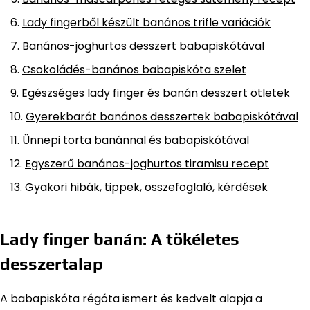
Lady fingerből készült banános trifle variációk
Banános-joghurtos desszert babapiskótával
Csokoládés-banános babapiskóta szelet
Egészséges lady finger és banán desszert ötletek
Gyerekbarát banános desszertek babapiskótával
Ünnepi torta banánnal és babapiskótával
Egyszerű banános-joghurtos tiramisu recept
Gyakori hibák, tippek, összefoglaló, kérdések
Lady finger banán: A tökéletes
desszertalap
A babapiskóta régóta ismert és kedvelt alapja a