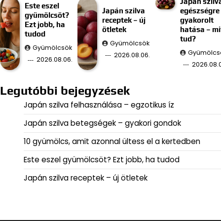
Japán szilv
Este eszel
Japán szilva
egészségre
gyümölcsöt?
receptek – új
gyakorolt
Ezt jobb, ha
ötletek
hatása – mi
tudod
tud?
Gyümölcsök
Gyümölcsök
Gyümölcs
2026.08.06.
2026.08.06.
2026.08.
Legutóbbi bejegyzések
Japán szilva felhasználása – egzotikus íz
Japán szilva betegségek – gyakori gondok
10 gyümölcs, amit azonnal ültess el a kertedben
Este eszel gyümölcsöt? Ezt jobb, ha tudod
Japán szilva receptek – új ötletek