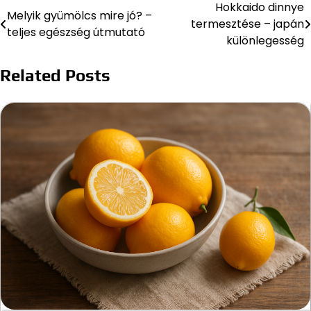
Hokkaido dinnye
Bejegyzés
Melyik gyümölcs mire jó? –
termesztése – japán
teljes egészség útmutató
navigáció
különlegesség
Related Posts