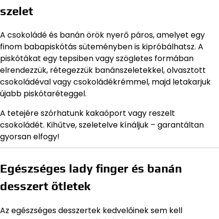
szelet
A csokoládé és banán örök nyerő páros, amelyet egy
finom babapiskótás süteményben is kipróbálhatsz. A
piskótákat egy tepsiben vagy szögletes formában
elrendezzük, rétegezzük banánszeletekkel, olvasztott
csokoládéval vagy csokoládékrémmel, majd letakarjuk
újabb piskótaréteggel.
A tetejére szórhatunk kakaóport vagy reszelt
csokoládét. Kihűtve, szeletelve kínáljuk – garantáltan
gyorsan elfogy!
Egészséges lady finger és banán
desszert ötletek
Az egészséges desszertek kedvelőinek sem kell