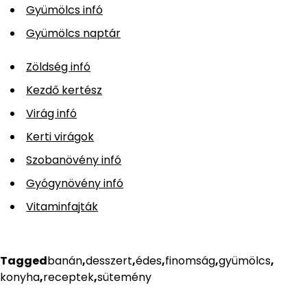
Gyümölcs infó
Gyümölcs naptár
Zöldség infó
Kezdő kertész
Virág infó
Kerti virágok
Szobanövény infó
Gyógynövény infó
Vitaminfajták
Tagged
banán
,
desszert
,
édes
,
finomság
,
gyümölcs
,
konyha
,
receptek
,
sütemény