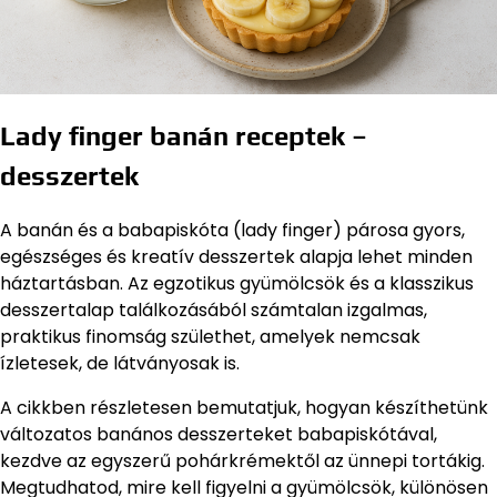
Lady finger banán receptek –
desszertek
A banán és a babapiskóta (lady finger) párosa gyors,
egészséges és kreatív desszertek alapja lehet minden
háztartásban. Az egzotikus gyümölcsök és a klasszikus
desszertalap találkozásából számtalan izgalmas,
praktikus finomság születhet, amelyek nemcsak
ízletesek, de látványosak is.
A cikkben részletesen bemutatjuk, hogyan készíthetünk
változatos banános desszerteket babapiskótával,
kezdve az egyszerű pohárkrémektől az ünnepi tortákig.
Megtudhatod, mire kell figyelni a gyümölcsök, különösen