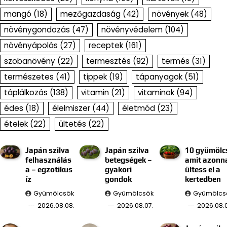
mangó
(18)
mezőgazdaság
(42)
növények
(48)
növénygondozás
(47)
növényvédelem
(104)
növényápolás
(27)
receptek
(161)
szobanövény
(22)
termesztés
(92)
termés
(31)
természetes
(41)
tippek
(19)
tápanyagok
(51)
táplálkozás
(138)
vitamin
(21)
vitaminok
(94)
édes
(18)
élelmiszer
(44)
életmód
(23)
ételek
(22)
ültetés
(22)
Japán szilva
Japán szilva
10 gyümölc
felhasználás
betegségek –
amit azonn
a – egzotikus
gyakori
ültess el a
íz
gondok
kertedben
Gyümölcsök
Gyümölcsök
Gyümölcs
2026.08.08.
2026.08.07.
2026.08.0