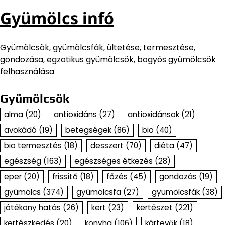
Gyümölcs infó
Gyümölcsök, gyümölcsfák, ültetése, termesztése,
gondozása, egzotikus gyümölcsök, bogyós gyümölcsök
felhasználása
Gyümölcsök
alma
(20)
antioxidáns
(27)
antioxidánsok
(21)
avokádó
(19)
betegségek
(86)
bio
(40)
bio termesztés
(18)
desszert
(70)
diéta
(47)
egészség
(163)
egészséges étkezés
(28)
eper
(20)
frissítő
(18)
főzés
(45)
gondozás
(19)
gyümölcs
(374)
gyümölcsfa
(27)
gyümölcsfák
(38)
jótékony hatás
(26)
kert
(23)
kertészet
(221)
kertészkedés
(20)
konyha
(106)
kártevők
(18)