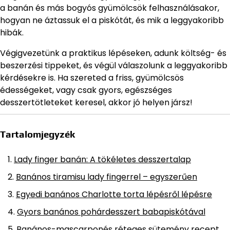
a banán és más bogyós gyümölcsök felhasználásakor,
hogyan ne áztassuk el a piskótát, és mik a leggyakoribb
hibák.
Végigvezetünk a praktikus lépéseken, adunk költség- és
beszerzési tippeket, és végül válaszolunk a leggyakoribb
kérdésekre is. Ha szereted a friss, gyümölcsös
édességeket, vagy csak gyors, egészséges
desszertötleteket keresel, akkor jó helyen jársz!
Tartalomjegyzék
Lady finger banán: A tökéletes desszertalap
Banános tiramisu lady fingerrel – egyszerűen
Egyedi banános Charlotte torta lépésről lépésre
Gyors banános pohárdesszert babapiskótával
Banános-mascarponés réteges sütemény recept