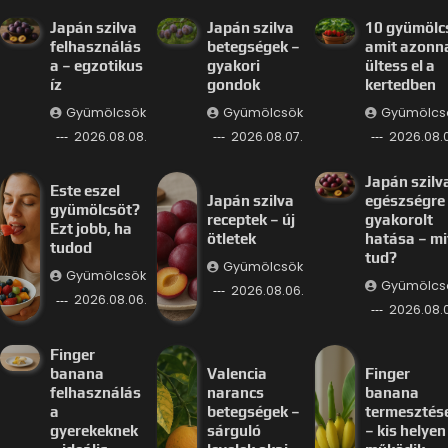
Japán szilva
Japán szilva
10 gyümölc
felhasználás
betegségek –
amit azonn
a – egzotikus
gyakori
ültess el a
íz
gondok
kertedben
Gyümölcsök
Gyümölcsök
Gyümölcs
2026.08.08.
2026.08.07.
2026.08.0
Japán szilv
Este eszel
Japán szilva
egészségre
gyümölcsöt?
receptek – új
gyakorolt
Ezt jobb, ha
ötletek
hatása – mi
tudod
tud?
Gyümölcsök
Gyümölcsök
Gyümölcs
2026.08.06.
2026.08.06.
2026.08.
Finger
banana
Valencia
Finger
felhasználás
narancs
banana
a
betegségek –
termesztés
gyerekeknek
sárguló
– kis helyen 