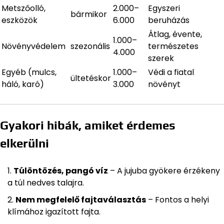
Metszőolló,
2.000–
Egyszeri
bármikor
eszközök
6.000
beruházás
Átlag, évente,
1.000–
Növényvédelem
szezonális
természetes
4.000
szerek
Egyéb (mulcs,
1.000–
Védi a fiatal
ültetéskor
háló, karó)
3.000
növényt
Gyakori hibák, amiket érdemes
elkerülni
Túlöntözés, pangó víz
– A jujuba gyökere érzékeny
a túl nedves talajra.
Nem megfelelő fajtaválasztás
– Fontos a helyi
klímához igazított fajta.