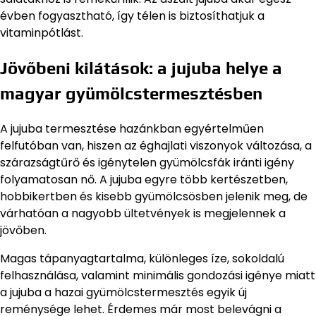
évben fogyasztható, így télen is biztosíthatjuk a
vitaminpótlást.
Jövőbeni kilátások: a jujuba helye a
magyar gyümölcstermesztésben
A jujuba termesztése hazánkban egyértelműen
felfutóban van, hiszen az éghajlati viszonyok változása, a
szárazságtűrő és igénytelen gyümölcsfák iránti igény
folyamatosan nő. A jujuba egyre több kertészetben,
hobbikertben és kisebb gyümölcsösben jelenik meg, de
várhatóan a nagyobb ültetvények is megjelennek a
jövőben.
Magas tápanyagtartalma, különleges íze, sokoldalú
felhasználása, valamint minimális gondozási igénye miatt
a jujuba a hazai gyümölcstermesztés egyik új
reménysége lehet. Érdemes már most belevágni a