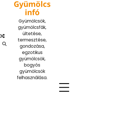
Gyümölcs
Skip
to
infó
content
Gyümölcsök,
gyümölcsfák,
ültetése,
termesztése,
gondozása,
egzotikus
gyümölcsök,
bogyós
gyümölcsök
felhasználása.