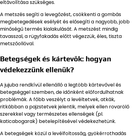
eltávolítása szükséges.
A metszés segíti a levegőzést, csökkenti a gombás
megbetegedések esélyét és elősegíti a nagyobb, jobb
minőségű termés kialakulását. A metszést mindig
tavasszal, a rügyfakadás előtt végezzük, éles, tiszta
metszőollóval.
Betegségek és kártevők: hogyan
védekezzünk ellenük?
A jujuba rendkívül ellenálló a legtöbb kártevővel és
betegséggel szemben, de időnként előfordulhatnak
problémák. A főbb veszélyt a levéltetvek, atkák,
ritkábban a pajzstetvek jelentik, melyek ellen rovarölő
szerekkel vagy természetes ellenségek (pl.
katicabogarak) betelepítésével védekezhetünk.
A betegségek közül a levélfoltosság, gyökérrothadás