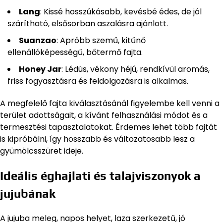
Lang
: Kissé hosszúkásabb, kevésbé édes, de jól
szárítható, elsősorban aszalásra ajánlott.
Suanzao
: Apróbb szemű, kitűnő
ellenállóképességű, bőtermő fajta.
Honey Jar
: Lédús, vékony héjú, rendkívül aromás,
friss fogyasztásra és feldolgozásra is alkalmas.
A megfelelő fajta kiválasztásánál figyelembe kell venni a
terület adottságait, a kívánt felhasználási módot és a
termesztési tapasztalatokat. Érdemes lehet több fajtát
is kipróbálni, így hosszabb és változatosabb lesz a
gyümölcsszüret ideje.
Ideális éghajlati és talajviszonyok a
jujubának
A jujuba meleg, napos helyet, laza szerkezetű, jó