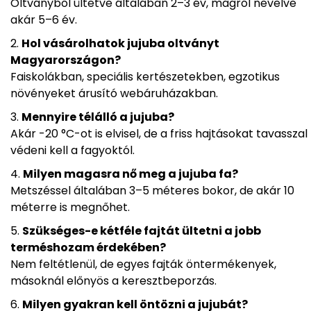
Oltványból ültetve általában 2–3 év, magról nevelve
akár 5–6 év.
Hol vásárolhatok jujuba oltványt
Magyarországon?
Faiskolákban, speciális kertészetekben, egzotikus
növényeket árusító webáruházakban.
Mennyire télálló a jujuba?
Akár -20 °C-ot is elvisel, de a friss hajtásokat tavasszal
védeni kell a fagyoktól.
Milyen magasra nő meg a jujuba fa?
Metszéssel általában 3–5 méteres bokor, de akár 10
méterre is megnőhet.
Szükséges-e kétféle fajtát ültetni a jobb
terméshozam érdekében?
Nem feltétlenül, de egyes fajták öntermékenyek,
másoknál előnyös a keresztbeporzás.
Milyen gyakran kell öntözni a jujubát?