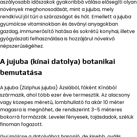
aszályosabb időszakok gyakoribbá válása elősegíti olyan
növények meghonosodását, mint a jujuba, mely
rendkívül jól tűri a szárazságot és hőt. Emellett a jujuba
gyümölcse vitaminokban és ásványi anyagokban
gazdag, immunerősítő hatása és sokrétű konyhai, illetve
gyógyászati felhasználása is hozzájárul növekvő
népszerűségéhez.
A jujuba (kínai datolya) botanikai
bemutatása
A jujuba (Ziziphus jujuba) Ázsiából, főként Kínából
származik, ahol több ezer éve termesztik. Az alacsony
vagy közepes méretű, lombhullató fa akár 10 méter
magasra is megnőhet, de rendszerint 3–5 méteres
bokorrá formázzák. Levelei fényesek, tojásdadok, szélük
finoman fogazott.
Gyümölcse a datolyához hasonló, de kisebb, ovális,