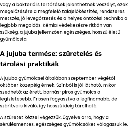
vagy a bakteriális fertőzések jelenthetnek veszélyt, ezek
megelőzésére a megfelelő talajelőkészítés, rendszeres
metszés, jó levegőztetés és a helyes öntözési technika a
legjobb megoldás. Kémiai védekezésre ritkán van
szükség, a jujuba jellemzően egészséges, hosszú életű
gyümölcsfa.
A jujuba termése: szüretelés és
tárolási praktikák
A jujuba gyümölcsei általában szeptember végétől
október közepéig érnek. Színből is jól látható, mikor
szedhető: az érett, barnás-piros gyümölcs a
legízletesebb. Frissen fogyasztva a legfinomabb, de
szárítva is kiváló, így hosszú ideig tárolható.
A szüretet kézzel végezzük, ügyelve arra, hogy a
sérülésmentes, egészséges gyümölcsöket válogassuk le.