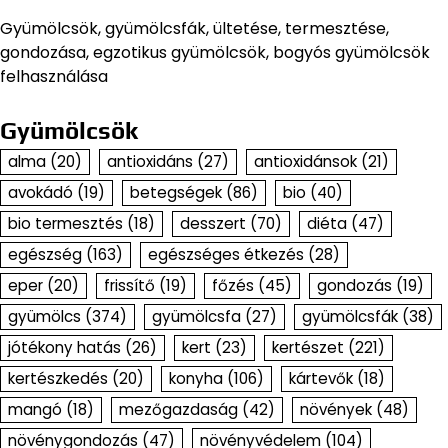
Gyümölcsök, gyümölcsfák, ültetése, termesztése,
gondozása, egzotikus gyümölcsök, bogyós gyümölcsök
felhasználása
Gyümölcsök
alma
(20)
antioxidáns
(27)
antioxidánsok
(21)
avokádó
(19)
betegségek
(86)
bio
(40)
bio termesztés
(18)
desszert
(70)
diéta
(47)
egészség
(163)
egészséges étkezés
(28)
eper
(20)
frissítő
(19)
főzés
(45)
gondozás
(19)
gyümölcs
(374)
gyümölcsfa
(27)
gyümölcsfák
(38)
jótékony hatás
(26)
kert
(23)
kertészet
(221)
kertészkedés
(20)
konyha
(106)
kártevők
(18)
mangó
(18)
mezőgazdaság
(42)
növények
(48)
növénygondozás
(47)
növényvédelem
(104)