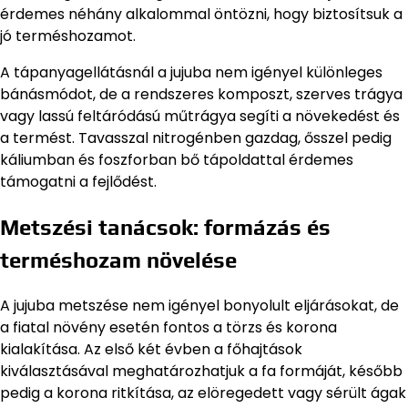
érdemes néhány alkalommal öntözni, hogy biztosítsuk a
jó terméshozamot.
A tápanyagellátásnál a jujuba nem igényel különleges
bánásmódot, de a rendszeres komposzt, szerves trágya
vagy lassú feltáródású műtrágya segíti a növekedést és
a termést. Tavasszal nitrogénben gazdag, ősszel pedig
káliumban és foszforban bő tápoldattal érdemes
támogatni a fejlődést.
Metszési tanácsok: formázás és
terméshozam növelése
A jujuba metszése nem igényel bonyolult eljárásokat, de
a fiatal növény esetén fontos a törzs és korona
kialakítása. Az első két évben a főhajtások
kiválasztásával meghatározhatjuk a fa formáját, később
pedig a korona ritkítása, az elöregedett vagy sérült ágak