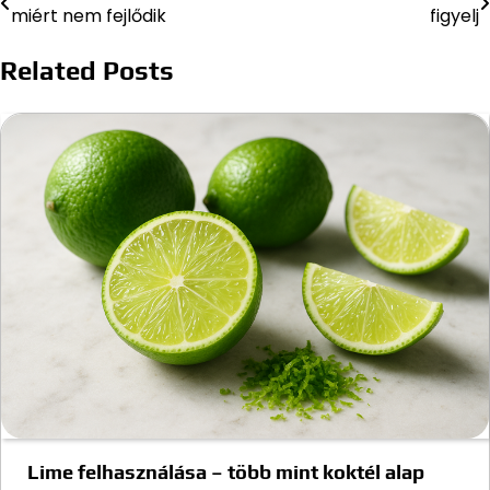
miért nem fejlődik
figyelj
navigáció
Related Posts
Lime felhasználása – több mint koktél alap