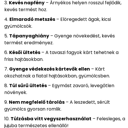
Kevés napfény
– Árnyékos helyen rosszul fejlődik,
kevés termést hoz.
Elmaradó metszés
– Elöregedett ágak, kicsi
gyümölcsök.
Tápanyaghiány
– Gyenge növekedést, kevés
termést eredményez.
Késői ültetés
– A tavaszi fagyok kárt tehetnek a
friss hajtásokban.
Gyenge védekezés kártevők ellen
– Kárt
okozhatnak a fiatal hajtásokban, gyümölcsben.
Túl sűrű ültetés
– Egymást zavaró, levegőtlen
növények.
Nem megfelelő tárolás
– A leszedett, sérült
gyümölcs gyorsan romlik.
Túlzásba vitt vegyszerhasználat
– Felesleges, a
jujuba természetes ellenálló!