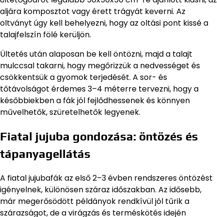
aljára komposztot vagy érett trágyát keverni. Az
oltványt úgy kell behelyezni, hogy az oltási pont kissé a
talajfelszín fölé kerüljön.
Ültetés után alaposan be kell öntözni, majd a talajt
mulccsal takarni, hogy megőrizzük a nedvességet és
csökkentsük a gyomok terjedését. A sor- és
tőtávolságot érdemes 3–4 méterre tervezni, hogy a
későbbiekben a fák jól fejlődhessenek és könnyen
művelhetők, szüretelhetők legyenek.
Fiatal jujuba gondozása: öntözés és
tápanyagellátás
A fiatal jujubafák az első 2–3 évben rendszeres öntözést
igényelnek, különösen száraz időszakban. Az idősebb,
már megerősödött példányok rendkívül jól tűrik a
szárazságot, de a virágzás és terméskötés idején