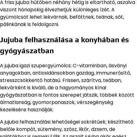
A friss jujuba hűtőben néhány hétig is eltartható, aszalva
viszont hónapokig élvezhetjük különleges ízét. A
gyümölcsöt lehet lekvárnak, befőttnek, teának, sőt,
pálinkának is feldolgozni.
Jujuba felhasználása a konyhában és
gyógyászatban
A jujuba igazi szupergyümölcs: C-vitaminban, ásványi
anyagokban, antioxidánsokban gazdag, immunerősítő,
stresszcsökkentő hatású. Frissen, szárítva, teában,
lekvárként is kiváló, de a hagyományos kínai
gyógyászatban is fontos szerepet játszik, többek között
álmatlanság, gyomorpanaszok, vérszegénység
kezelésére használják.
A jujuba felhasználási lehetőségei sokrétűek; készíthető
belőle kompót, sütemény, szósz, likőr, dzsem, de
salátákhoz is remekül illik. Az aszalt jujuba akár egész