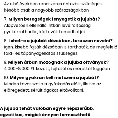
Az első években rendszeres öntözés szükséges,
később csak a nagyobb szárazságokban.
Milyen betegségek fenyegetik a jujubát?
Alapvetően ellenálló, ritkán levélfoltosság,
gyökérrothadás, kártevők támadhatják.
Lehet-e a jujubát dézsában, teraszon nevelni?
Igen, kisebb fajták dézsában is tarthatók, de megfelelő
föld- és tápanyagellátás szükséges.
Milyen árban mozognak a jujuba oltványok?
4.000–8.000 Ft között, fajtától és mérettől függően.
Milyen gyakran kell metszeni a jujubát?
Minden tavasszal a rügyfakadás előtt, illetve az
elöregedett, sérült ágakat eltávolítani.
A jujuba tehát valóban egyre népszerűbb,
egzotikus, mégis könnyen termeszthető