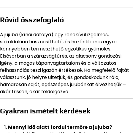
Rövid összefoglaló
A jujuba (kínai datolya) egy rendkívül izgalmas,
sokoldalúan hasznosítható, és hazánkban is egyre
könnyebben termeszthető egzotikus gyümölcs.
Elsősorban a szárazságtűrés, az alacsony gondozási
igény, a magas tápanyagtartalom és a változatos
felhasználás teszi igazán értékessé. Ha megfelelő fajtát
választunk, jó helyre ültetjük, és gondoskodunk róla,
hamarosan saját, egészséges jujubánkat élvezhetjük –
akár frissen, akár feldolgozva.
Gyakran ismételt kérdések
Mennyi idő alatt fordul termőre a jujuba?