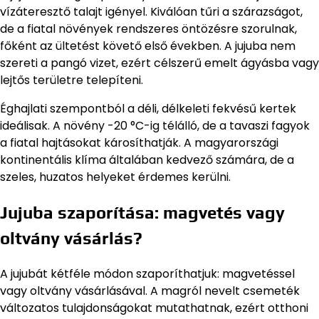
vízáteresztő talajt igényel. Kiválóan tűri a szárazságot,
de a fiatal növények rendszeres öntözésre szorulnak,
főként az ültetést követő első években. A jujuba nem
szereti a pangó vizet, ezért célszerű emelt ágyásba vagy
lejtős területre telepíteni.
Éghajlati szempontból a déli, délkeleti fekvésű kertek
ideálisak. A növény -20 °C-ig télálló, de a tavaszi fagyok
a fiatal hajtásokat károsíthatják. A magyarországi
kontinentális klíma általában kedvező számára, de a
szeles, huzatos helyeket érdemes kerülni.
Jujuba szaporítása: magvetés vagy
oltvány vásárlás?
A jujubát kétféle módon szaporíthatjuk: magvetéssel
vagy oltvány vásárlásával. A magról nevelt csemeték
változatos tulajdonságokat mutathatnak, ezért otthoni