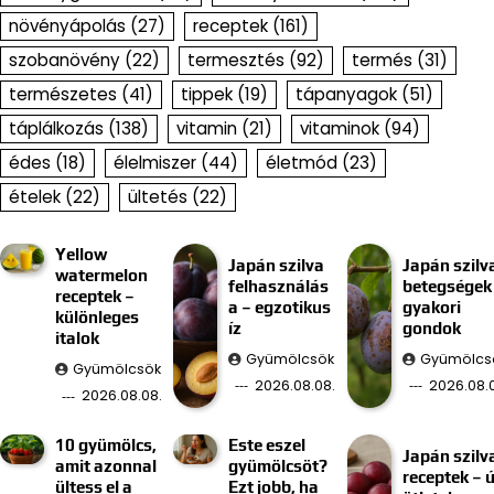
növényápolás
(27)
receptek
(161)
szobanövény
(22)
termesztés
(92)
termés
(31)
természetes
(41)
tippek
(19)
tápanyagok
(51)
táplálkozás
(138)
vitamin
(21)
vitaminok
(94)
édes
(18)
élelmiszer
(44)
életmód
(23)
ételek
(22)
ültetés
(22)
Yellow
Japán szilva
Japán szilv
watermelon
felhasználás
betegségek
receptek –
a – egzotikus
gyakori
különleges
íz
gondok
italok
Gyümölcsök
Gyümölcs
Gyümölcsök
2026.08.08.
2026.08.0
2026.08.08.
10 gyümölcs,
Este eszel
Japán szilv
amit azonnal
gyümölcsöt?
receptek – ú
ültess el a
Ezt jobb, ha