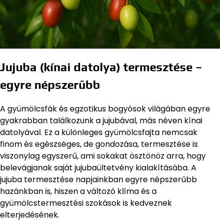
Jujuba (kínai datolya) termesztése –
egyre népszerűbb
A gyümölcsfák és egzotikus bogyósok világában egyre
gyakrabban találkozunk a jujubával, más néven kínai
datolyával. Ez a különleges gyümölcsfajta nemcsak
finom és egészséges, de gondozása, termesztése is
viszonylag egyszerű, ami sokakat ösztönöz arra, hogy
belevágjanak saját jujubaültetvény kialakításába. A
jujuba termesztése napjainkban egyre népszerűbb
hazánkban is, hiszen a változó klíma és a
gyümölcstermesztési szokások is kedveznek
elterjedésének.