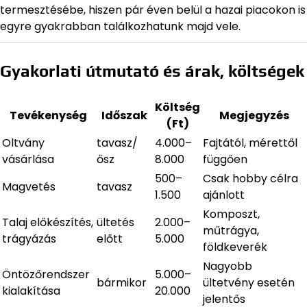
termesztésébe, hiszen pár éven belül a hazai piacokon is
egyre gyakrabban találkozhatunk majd vele.
Gyakorlati útmutató és árak, költségek
Költség
Tevékenység
Időszak
Megjegyzés
(Ft)
Oltvány
tavasz/
4.000–
Fajtától, mérettől
vásárlása
ősz
8.000
függően
500–
Csak hobby célra
Magvetés
tavasz
1.500
ajánlott
Komposzt,
Talaj előkészítés,
ültetés
2.000–
műtrágya,
trágyázás
előtt
5.000
földkeverék
Nagyobb
Öntözőrendszer
5.000–
bármikor
ültetvény esetén
kialakítása
20.000
jelentős