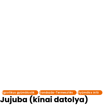
Egzotikus gyümölcsök
Gondozás-Termesztés
Gyümölcs infó
Jujuba (kínai datolya)