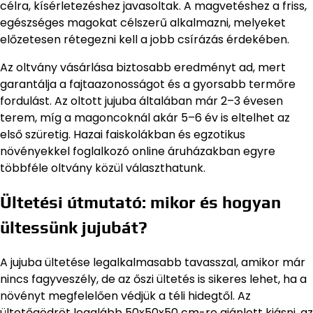
célra, kísérletezéshez javasoltak. A magvetéshez a friss,
egészséges magokat célszerű alkalmazni, melyeket
előzetesen rétegezni kell a jobb csírázás érdekében.
Az oltvány vásárlása biztosabb eredményt ad, mert
garantálja a fajtaazonosságot és a gyorsabb termőre
fordulást. Az oltott jujuba általában már 2–3 évesen
terem, míg a magoncoknál akár 5–6 év is eltelhet az
első szüretig. Hazai faiskolákban és egzotikus
növényekkel foglalkozó online áruházakban egyre
többféle oltvány közül választhatunk.
Ültetési útmutató: mikor és hogyan
ültessünk jujubát?
A jujuba ültetése legalkalmasabb tavasszal, amikor már
nincs fagyveszély, de az őszi ültetés is sikeres lehet, ha a
növényt megfelelően védjük a téli hidegtől. Az
ültetőgödröt legalább 50x50x50 cm-re ajánlott kiásni, az