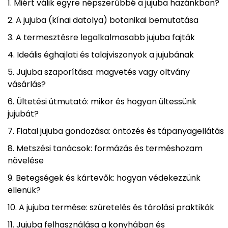
Miért válik egyre népszerűbbé a jujuba hazánkban?
A jujuba (kínai datolya) botanikai bemutatása
A termesztésre legalkalmasabb jujuba fajták
Ideális éghajlati és talajviszonyok a jujubának
Jujuba szaporítása: magvetés vagy oltvány
vásárlás?
Ültetési útmutató: mikor és hogyan ültessünk
jujubát?
Fiatal jujuba gondozása: öntözés és tápanyagellátás
Metszési tanácsok: formázás és terméshozam
növelése
Betegségek és kártevők: hogyan védekezzünk
ellenük?
A jujuba termése: szüretelés és tárolási praktikák
Jujuba felhasználása a konyhában és