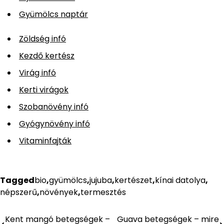
Gyümölcs naptár
Zöldség infó
Kezdő kertész
Virág infó
Kerti virágok
Szobanövény infó
Gyógynövény infó
Vitaminfajták
Tagged
bio
,
gyümölcs
,
jujuba
,
kertészet
,
kínai datolya
,
népszerű
,
növények
,
termesztés
Kent mangó betegségek –
Guava betegségek – mire
Bejegyzés