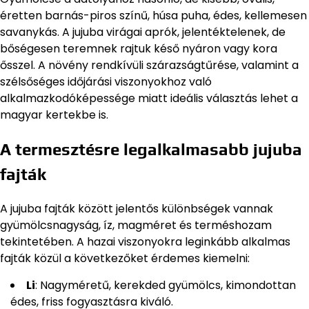
éretten barnás-piros színű, húsa puha, édes, kellemesen
savanykás. A jujuba virágai aprók, jelentéktelenek, de
bőségesen teremnek rajtuk késő nyáron vagy kora
ősszel. A növény rendkívüli szárazságtűrése, valamint a
szélsőséges időjárási viszonyokhoz való
alkalmazkodóképessége miatt ideális választás lehet a
magyar kertekbe is.
A termesztésre legalkalmasabb jujuba
fajták
A jujuba fajták között jelentős különbségek vannak
gyümölcsnagyság, íz, magméret és terméshozam
tekintetében. A hazai viszonyokra leginkább alkalmas
fajták közül a következőket érdemes kiemelni:
Li
: Nagyméretű, kerekded gyümölcs, kimondottan
édes, friss fogyasztásra kiváló.