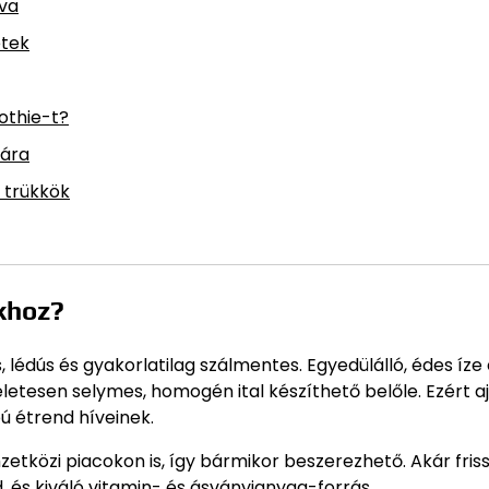
va
etek
othie-t?
nára
 trükkök
khoz?
lédús és gyakorlatilag szálmentes. Egyedülálló, édes íze
etesen selymes, homogén ital készíthető belőle. Ezért aj
ú étrend híveinek.
tközi piacokon is, így bármikor beszerezhető. Akár friss
, és kiváló vitamin- és ásványianyag-forrás.