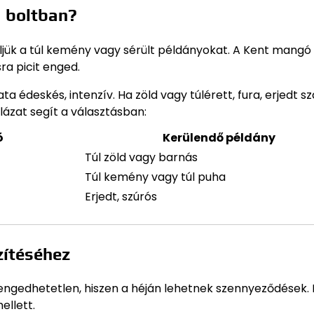
a boltban?
ljük a túl kemény vagy sérült példányokat. A Kent mangó
ra picit enged.
a édeskés, intenzív. Ha zöld vagy túlérett, fura, erjedt s
lázat segít a választásban:
ó
Kerülendő példány
Túl zöld vagy barnás
Túl kemény vagy túl puha
Erjedt, szúrós
zítéséhez
engedhetetlen, hiszen a héján lehetnek szennyeződések.
ellett.