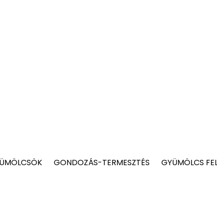
YÜMÖLCSÖK
GONDOZÁS-TERMESZTÉS
GYÜMÖLCS FE