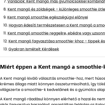
Variációk: Kent mangó más gyümölcsökkel kombinál
Kent mangó és zöldségek – különleges smoothie ötl
Kent mangó smoothie egészségügyi előnyei
Hogyan édesíti természetesen a Kent mangó a smo
Kent mangó smoothie reggelire, ebédre vagy uzson
Kent mangó fagyasztása smoothie-khoz – tippek és
Gyakran Ismételt Kérdések
Miért éppen a Kent mangó a smoothie-
A Kent mangó kiváló választás smoothie-hoz, mert húsos, 
krémes állaga miatt könnyen összeturmixolható, így tökél
világszerte a smoothie-k kedvelőinek és a gyümölcs alap
A Kent mangó ráadásul könnyen elérhető a hazai és nemze
akár fagyasztva használod, garantáltan feldobja az italod