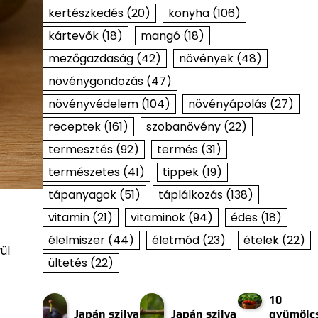
kertészkedés
(20)
konyha
(106)
kártevők
(18)
mangó
(18)
mezőgazdaság
(42)
növények
(48)
növénygondozás
(47)
növényvédelem
(104)
növényápolás
(27)
receptek
(161)
szobanövény
(22)
termesztés
(92)
termés
(31)
természetes
(41)
tippek
(19)
tápanyagok
(51)
táplálkozás
(138)
vitamin
(21)
vitaminok
(94)
édes
(18)
élelmiszer
(44)
életmód
(23)
ételek
(22)
ül
ültetés
(22)
10
Japán szilva
Japán szilva
gyümölcs