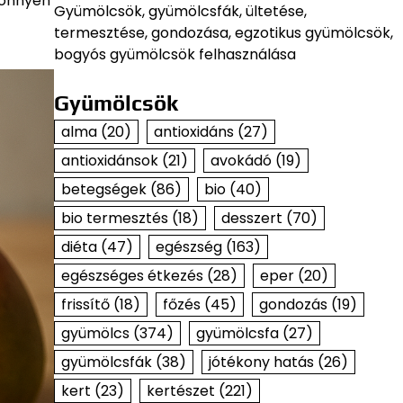
könnyen
Gyümölcsök, gyümölcsfák, ültetése,
termesztése, gondozása, egzotikus gyümölcsök,
bogyós gyümölcsök felhasználása
Gyümölcsök
alma
(20)
antioxidáns
(27)
antioxidánsok
(21)
avokádó
(19)
betegségek
(86)
bio
(40)
bio termesztés
(18)
desszert
(70)
diéta
(47)
egészség
(163)
egészséges étkezés
(28)
eper
(20)
frissítő
(18)
főzés
(45)
gondozás
(19)
gyümölcs
(374)
gyümölcsfa
(27)
gyümölcsfák
(38)
jótékony hatás
(26)
kert
(23)
kertészet
(221)