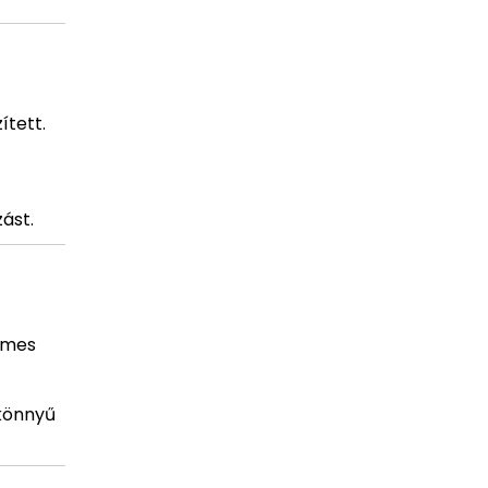
ített.
ást.
lymes
 könnyű