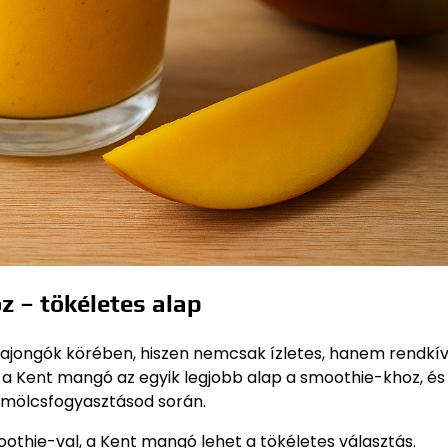
 – tökéletes alap
jongók körében, hiszen nemcsak ízletes, hanem rendkív
 a Kent mangó az egyik legjobb alap a smoothie-khoz, és
ümölcsfogyasztásod során.
oothie-val, a Kent mangó lehet a tökéletes választás.