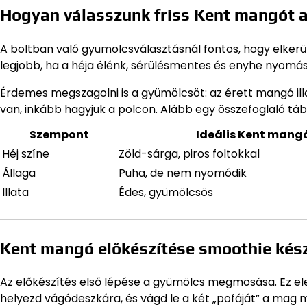
Hogyan válasszunk friss Kent mangót 
A boltban való gyümölcsválasztásnál fontos, hogy elkerü
legjobb, ha a héja élénk, sérülésmentes és enyhe nyomás
Érdemes megszagolni is a gyümölcsöt: az érett mangó illat
van, inkább hagyjuk a polcon. Alább egy összefoglaló táb
Szempont
Ideális Kent mang
Héj színe
Zöld-sárga, piros foltokkal
Állaga
Puha, de nem nyomódik
Illata
Édes, gyümölcsös
Kent mangó előkészítése smoothie kés
Az előkészítés első lépése a gyümölcs megmosása. Ez el
helyezd vágódeszkára, és vágd le a két „pofáját” a mag m