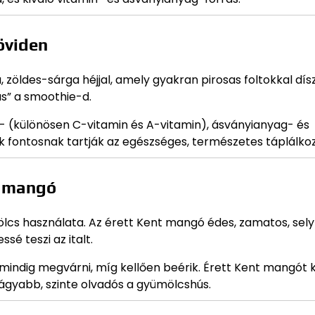
öviden
zöldes-sárga héjjal, amely gyakran pirosas foltokkal dísz
as” a smoothie-d.
- (különösen C-vitamin és A-vitamin), ásványianyag- és
ik fontosnak tartják az egészséges, természetes táplálkoz
t mangó
ölcs használata. Az érett Kent mangó édes, zamatos, se
sé teszi az italt.
indig megvárni, míg kellően beérik. Érett Kent mangót
t lágyabb, szinte olvadós a gyümölcshús.