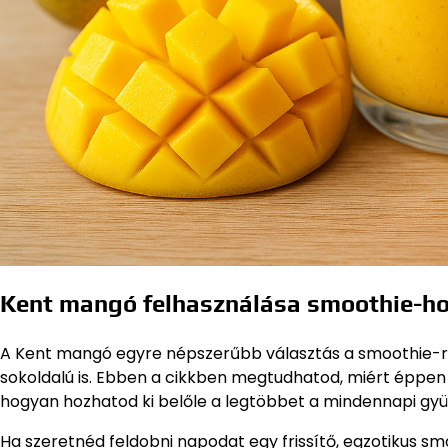
Kent mangó felhasználása smoothie-hoz
A Kent mangó egyre népszerűbb választás a smoothie-ra
sokoldalú is. Ebben a cikkben megtudhatod, miért éppen
hogyan hozhatod ki belőle a legtöbbet a mindennapi gy
Ha szeretnéd feldobni napodat egy frissítő, egzotikus sm