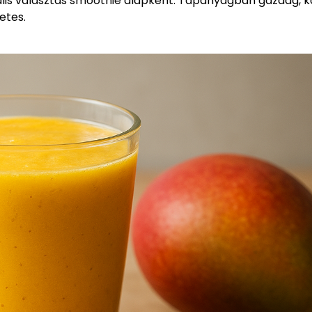
eális választás smoothie alapként. Tápanyagban gazdag, 
etes.