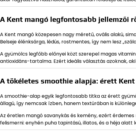
A Kent mangó legfontosabb jellemzői r
A Kent mangó közepesen nagy méretű, ovális alakú, sima, 
Belseje élénksárga, lédús, rostmentes, így nem lesz „szál
A gyümölcs legfőbb előnyei közt szerepel magas vitamin
antioxidáns-tartalma. Ezért ideális választás azoknak, ak
A tökéletes smoothie alapja: érett Ken
A smoothie-alap egyik legfontosabb titka az érett gyüm
állagú, így nemcsak ízben, hanem textúrában is különleges
Az éretlen mangó savanykás és kemény, ezért érdemes m
felismerni: enyhén puha tapintású, illatos, és a héja alat