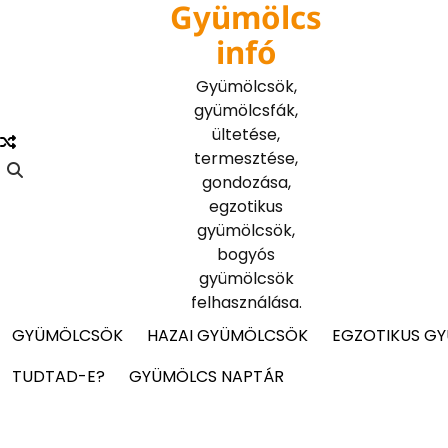
Gyümölcs
Skip
to
infó
content
Gyümölcsök,
gyümölcsfák,
ültetése,
termesztése,
gondozása,
egzotikus
gyümölcsök,
bogyós
gyümölcsök
felhasználása.
GYÜMÖLCSÖK
HAZAI GYÜMÖLCSÖK
EGZOTIKUS G
TUDTAD-E?
GYÜMÖLCS NAPTÁR