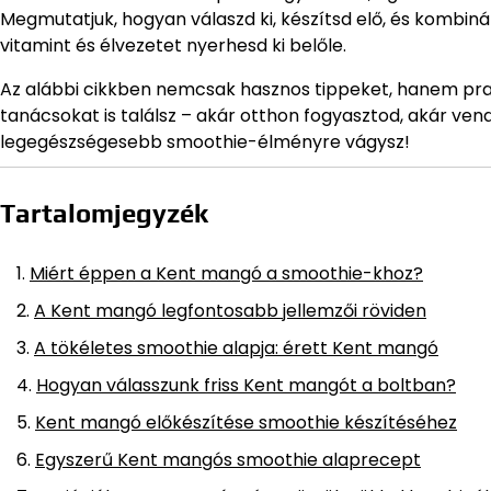
Megmutatjuk, hogyan válaszd ki, készítsd elő, és kombin
vitamint és élvezetet nyerhesd ki belőle.
Az alábbi cikkben nemcsak hasznos tippeket, hanem prakti
tanácsokat is találsz – akár otthon fogyasztod, akár vend
legegészségesebb smoothie-élményre vágysz!
Tartalomjegyzék
Miért éppen a Kent mangó a smoothie-khoz?
A Kent mangó legfontosabb jellemzői röviden
A tökéletes smoothie alapja: érett Kent mangó
Hogyan válasszunk friss Kent mangót a boltban?
Kent mangó előkészítése smoothie készítéséhez
Egyszerű Kent mangós smoothie alaprecept