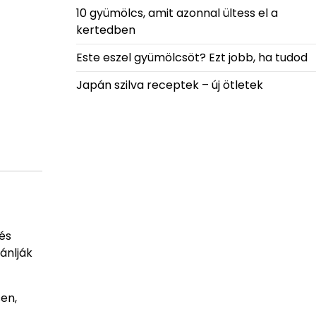
10 gyümölcs, amit azonnal ültess el a
kertedben
Este eszel gyümölcsöt? Ezt jobb, ha tudod
Japán szilva receptek – új ötletek
 és
ánlják
en,