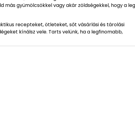
áld más gyümölcsökkel vagy akár zöldségekkel, hogy a le
kus recepteket, ötleteket, sőt vásárlási és tárolási
égeket kínálsz vele. Tarts velünk, ha a legfinomabb,