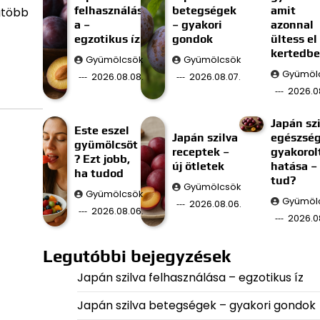
felhasználás
betegségek
amit
gtöbb
a –
– gyakori
azonnal
egzotikus íz
gondok
ültess el
kertedb
Gyümölcsök
Gyümölcsök
Gyümöl
2026.08.08.
2026.08.07.
2026.0
Japán szi
Este eszel
Japán szilva
egészség
gyümölcsöt
receptek –
gyakorol
? Ezt jobb,
új ötletek
hatása –
ha tudod
tud?
Gyümölcsök
Gyümölcsök
Gyümöl
2026.08.06.
2026.08.06.
2026.0
Legutóbbi bejegyzések
Japán szilva felhasználása – egzotikus íz
Japán szilva betegségek – gyakori gondok