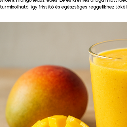
A Kent mangó lédús, édes íze és krémes állaga miatt id
turmixolható, így frissítő és egészséges reggelikhez tökél