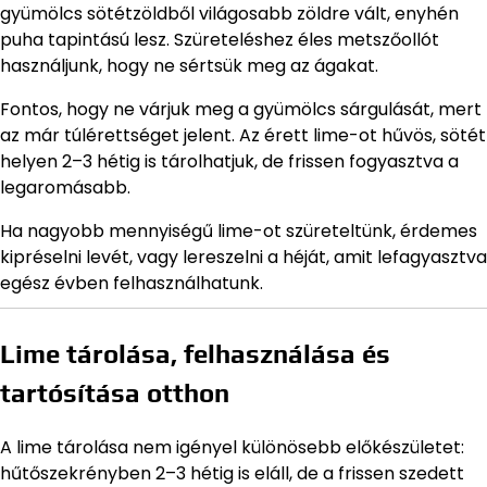
gyümölcs sötétzöldből világosabb zöldre vált, enyhén
puha tapintású lesz. Szüreteléshez éles metszőollót
használjunk, hogy ne sértsük meg az ágakat.
Fontos, hogy ne várjuk meg a gyümölcs sárgulását, mert
az már túlérettséget jelent. Az érett lime-ot hűvös, sötét
helyen 2–3 hétig is tárolhatjuk, de frissen fogyasztva a
legaromásabb.
Ha nagyobb mennyiségű lime-ot szüreteltünk, érdemes
kipréselni levét, vagy lereszelni a héját, amit lefagyasztva
egész évben felhasználhatunk.
Lime tárolása, felhasználása és
tartósítása otthon
A lime tárolása nem igényel különösebb előkészületet:
hűtőszekrényben 2–3 hétig is eláll, de a frissen szedett