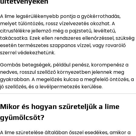
ültetvényeken
A lime legsérülékenyebb pontja a gyökérrothadás,
melyet túlöntözés, rossz vízelvezetés okozhat. A
citrusfélékre jellemző még a pajzstetű, levéltetű,
takácsatka. Ezek ellen rendszeres ellenőrzéssel, szükség
esetén természetes szappanos vízzel, vagy rovarölő
szerrel védekezhetünk.
Gombás betegségek, például penész, korompenész a
nedves, rosszul szellőző környezetben jelennek meg
gyakrabban. A megelőzés kulcsa a megfelelő öntözés, a
jó szellőzés, és a levélpermetezés kerülése.
Mikor és hogyan szüreteljük a lime
gyümölcsöt?
A lime szüretelése általában ősszel esedékes, amikor a