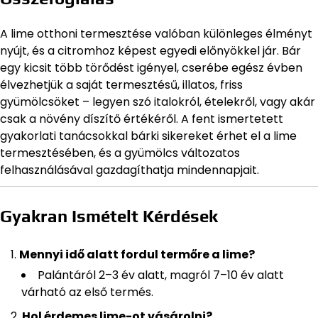
A lime otthoni termesztése valóban különleges élményt
nyújt, és a citromhoz képest egyedi előnyökkel jár. Bár
egy kicsit több törődést igényel, cserébe egész évben
élvezhetjük a saját termesztésű, illatos, friss
gyümölcsöket – legyen szó italokról, ételekről, vagy akár
csak a növény díszítő értékéről. A fent ismertetett
gyakorlati tanácsokkal bárki sikereket érhet el a lime
termesztésében, és a gyümölcs változatos
felhasználásával gazdagíthatja mindennapjait.
Gyakran Ismételt Kérdések
Mennyi idő alatt fordul termőre a lime?
Palántáról 2–3 év alatt, magról 7–10 év alatt
várható az első termés.
Hol érdemes lime-ot vásárolni?