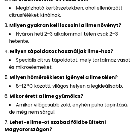
Megbízható kertészetekben, ahol ellenőrzött
citrusféléket kínálnak.
Milyen gyakran kell locsolni a lime növényt?
Nyáron heti 2–3 alkalommal, télen csak 2–3
hetente.
Milyen tápoldatot használjak lime-hoz?
Speciális citrus tápoldatot, mely tartalmaz vasat
és mikroelemeket.
Milyen hőmérsékletet igényel a lime télen?
8–12 °C közötti, világos helyen a legideálisabb.
Mikor érett a lime gyümölcs?
Amikor világosabb zöld, enyhén puha tapintású,
de még nem sárgul.
Lehet-e lime-ot szabad földbe ültetni
Magyarországon?