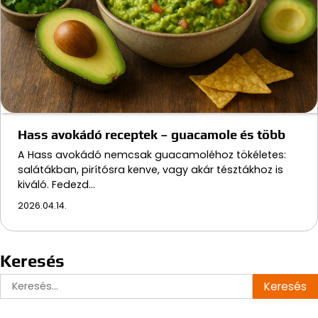
Hass avokádó receptek – guacamole és több
A Hass avokádó nemcsak guacamoléhoz tökéletes:
salátákban, pirítósra kenve, vagy akár tésztákhoz is
kiváló. Fedezd…
2026.04.14.
Keresés
Keresés: