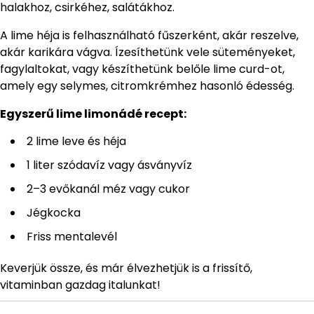
halakhoz, csirkéhez, salátákhoz.
A lime héja is felhasználható fűszerként, akár reszelve,
akár karikára vágva. Ízesíthetünk vele süteményeket,
fagylaltokat, vagy készíthetünk belőle lime curd-ot,
amely egy selymes, citromkrémhez hasonló édesség.
Egyszerű lime limonádé recept:
2 lime leve és héja
1 liter szódavíz vagy ásványvíz
2–3 evőkanál méz vagy cukor
Jégkocka
Friss mentalevél
Keverjük össze, és már élvezhetjük is a frissítő,
vitaminban gazdag italunkat!