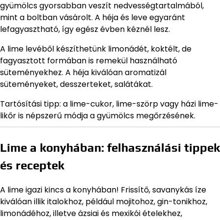
gyümölcs gyorsabban veszít nedvességtartalmából,
mint a boltban vásárolt. A héja és leve egyaránt
lefagyasztható, így egész évben kéznél lesz.
A lime levéből készíthetünk limonádét, koktélt, de
fagyasztott formában is remekül használható
süteményekhez. A héja kiválóan aromatizál
süteményeket, desszerteket, salátákat.
Tartósítási tipp: a lime-cukor, lime-szörp vagy házi lime-
likőr is népszerű módja a gyümölcs megőrzésének.
Lime a konyhában: felhasználási tippek
és receptek
A lime igazi kincs a konyhában! Frissítő, savanykás íze
kiválóan illik italokhoz, például mojitohoz, gin-tonikhoz,
limonádéhoz, illetve ázsiai és mexikói ételekhez,