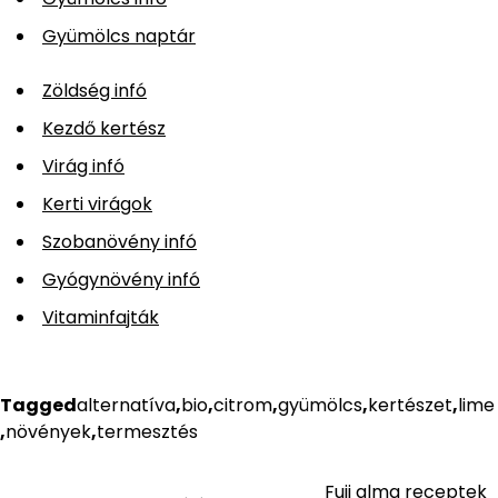
Gyümölcs naptár
Zöldség infó
Kezdő kertész
Virág infó
Kerti virágok
Szobanövény infó
Gyógynövény infó
Vitaminfajták
Tagged
alternatíva
,
bio
,
citrom
,
gyümölcs
,
kertészet
,
lime
,
növények
,
termesztés
Fuji alma receptek
Bejegyzés