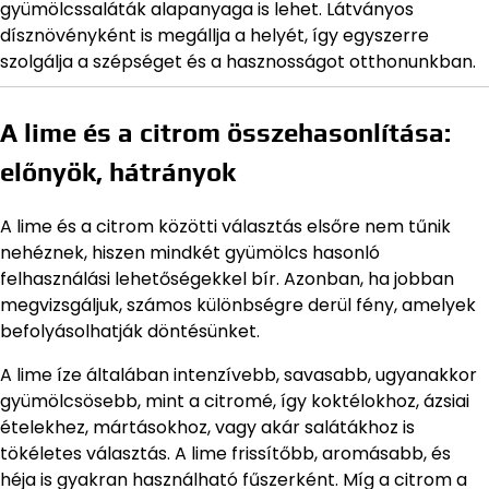
gyümölcssaláták alapanyaga is lehet. Látványos
dísznövényként is megállja a helyét, így egyszerre
szolgálja a szépséget és a hasznosságot otthonunkban.
A lime és a citrom összehasonlítása:
előnyök, hátrányok
A lime és a citrom közötti választás elsőre nem tűnik
nehéznek, hiszen mindkét gyümölcs hasonló
felhasználási lehetőségekkel bír. Azonban, ha jobban
megvizsgáljuk, számos különbségre derül fény, amelyek
befolyásolhatják döntésünket.
A lime íze általában intenzívebb, savasabb, ugyanakkor
gyümölcsösebb, mint a citromé, így koktélokhoz, ázsiai
ételekhez, mártásokhoz, vagy akár salátákhoz is
tökéletes választás. A lime frissítőbb, aromásabb, és
héja is gyakran használható fűszerként. Míg a citrom a