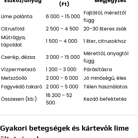
Eszköz/anyag
Megjegyzés
(Ft)
Fajtától, mérettől
Lime palánta
6 000 – 15 000
függ
Citrusföld
2 500 – 4 500
20–30 literes zsák
Műtrágya,
1 500 – 4 000
1 liter, citrusokhoz
tápoldat
Mérettől, anyagtól
Cserép, dézsa
3 000 – 15 000
függ
Vízpermetező
1 200 – 3 000
Párásításra
Metszőolló
2 000 – 6 000
Jó minőségű, éles
Fagyvédő takaró
2 000 – 5 000
Télen használatos
18 200 – 52
Összesen (kb.)
Kezdő befektetés
500
Gyakori betegségek és kártevők lime