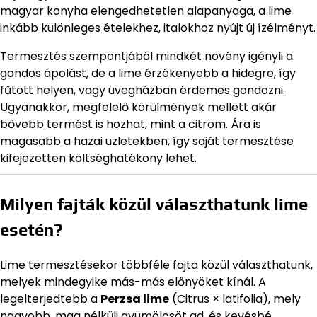
magyar konyha elengedhetetlen alapanyaga, a lime
inkább különleges ételekhez, italokhoz nyújt új ízélményt.
Termesztés szempontjából mindkét növény igényli a
gondos ápolást, de a lime érzékenyebb a hidegre, így
fűtött helyen, vagy üvegházban érdemes gondozni.
Ugyanakkor, megfelelő körülmények mellett akár
bővebb termést is hozhat, mint a citrom. Ára is
magasabb a hazai üzletekben, így saját termesztése
kifejezetten költséghatékony lehet.
Milyen fajták közül választhatunk lime
esetén?
Lime termesztésekor többféle fajta közül választhatunk,
melyek mindegyike más-más előnyöket kínál. A
legelterjedtebb a
Perzsa lime
(Citrus × latifolia), mely
nagyobb, mag nélküli gyümölcsöt ad, és kevésbé