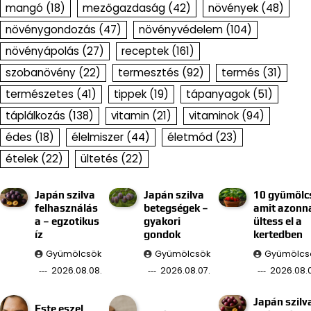
mangó
(18)
mezőgazdaság
(42)
növények
(48)
növénygondozás
(47)
növényvédelem
(104)
növényápolás
(27)
receptek
(161)
szobanövény
(22)
termesztés
(92)
termés
(31)
természetes
(41)
tippek
(19)
tápanyagok
(51)
táplálkozás
(138)
vitamin
(21)
vitaminok
(94)
édes
(18)
élelmiszer
(44)
életmód
(23)
ételek
(22)
ültetés
(22)
Japán szilva
Japán szilva
10 gyümölc
felhasználás
betegségek –
amit azonn
a – egzotikus
gyakori
ültess el a
íz
gondok
kertedben
Gyümölcsök
Gyümölcsök
Gyümölcs
2026.08.08.
2026.08.07.
2026.08.0
Japán szilv
Este eszel