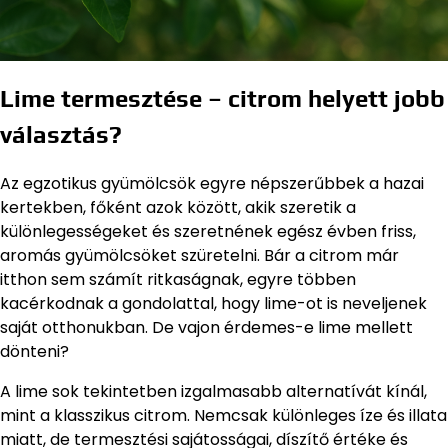
Lime termesztése – citrom helyett jobb
választás?
Az egzotikus gyümölcsök egyre népszerűbbek a hazai
kertekben, főként azok között, akik szeretik a
különlegességeket és szeretnének egész évben friss,
aromás gyümölcsöket szüretelni. Bár a citrom már
itthon sem számít ritkaságnak, egyre többen
kacérkodnak a gondolattal, hogy lime-ot is neveljenek
saját otthonukban. De vajon érdemes-e lime mellett
dönteni?
A lime sok tekintetben izgalmasabb alternatívát kínál,
mint a klasszikus citrom. Nemcsak különleges íze és illata
miatt, de termesztési sajátosságai, díszítő értéke és