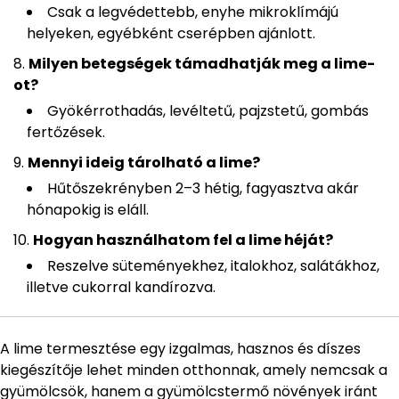
Csak a legvédettebb, enyhe mikroklímájú
helyeken, egyébként cserépben ajánlott.
Milyen betegségek támadhatják meg a lime-
ot?
Gyökérrothadás, levéltetű, pajzstetű, gombás
fertőzések.
Mennyi ideig tárolható a lime?
Hűtőszekrényben 2–3 hétig, fagyasztva akár
hónapokig is eláll.
Hogyan használhatom fel a lime héját?
Reszelve süteményekhez, italokhoz, salátákhoz,
illetve cukorral kandírozva.
A lime termesztése egy izgalmas, hasznos és díszes
kiegészítője lehet minden otthonnak, amely nemcsak a
gyümölcsök, hanem a gyümölcstermő növények iránt