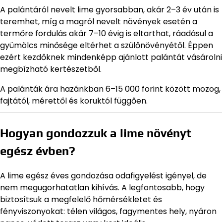
A palántáról nevelt lime gyorsabban, akár 2–3 év után is
teremhet, míg a magról nevelt növények esetén a
termőre fordulás akár 7–10 évig is eltarthat, ráadásul a
gyümölcs minősége eltérhet a szülőnövényétől. Éppen
ezért kezdőknek mindenképp ajánlott palántát vásárolni
megbízható kertészetből.
A palánták ára hazánkban 6–15 000 forint között mozog,
fajtától, mérettől és koruktól függően.
Hogyan gondozzuk a lime növényt
egész évben?
A lime egész éves gondozása odafigyelést igényel, de
nem megugorhatatlan kihívás. A legfontosabb, hogy
biztosítsuk a megfelelő hőmérsékletet és
fényviszonyokat: télen világos, fagymentes hely, nyáron