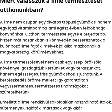
Miért válasszuk a lime termesztését
otthonunkban?
A lime nem csupán egy divatos trópusi gyümölcs, hanem
egy igazi vitaminbomba, ami egész évben feldobhatja
konyhánkat. Otthoni termesztése egyre elterjedtebb,
hiszen már hazánkban is könnyedén beszerezhetők a
különböző lime fajták, melyek jól alkalmazkodnak a
magyarországi körülményekhez.
A lime termesztésével nem csak egy szép, örökzöld
növénnyel gazdagítjuk kertünket vagy teraszunkat,
hanem egészséges, friss gyümölcshöz is juthatunk. A
kertészkedés öröme mellett így garantáltan
vegyszermentes, természetes finomságokat
szüretelhetünk.
Emellett a lime rendkívül sokoldalúan használható: italok,
sütemények, saláták, mártások vagy akár