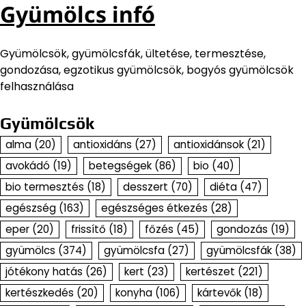
Gyümölcs infó
Gyümölcsök, gyümölcsfák, ültetése, termesztése,
gondozása, egzotikus gyümölcsök, bogyós gyümölcsök
felhasználása
Gyümölcsök
alma
(20)
antioxidáns
(27)
antioxidánsok
(21)
avokádó
(19)
betegségek
(86)
bio
(40)
bio termesztés
(18)
desszert
(70)
diéta
(47)
egészség
(163)
egészséges étkezés
(28)
eper
(20)
frissítő
(18)
főzés
(45)
gondozás
(19)
gyümölcs
(374)
gyümölcsfa
(27)
gyümölcsfák
(38)
jótékony hatás
(26)
kert
(23)
kertészet
(221)
kertészkedés
(20)
konyha
(106)
kártevők
(18)