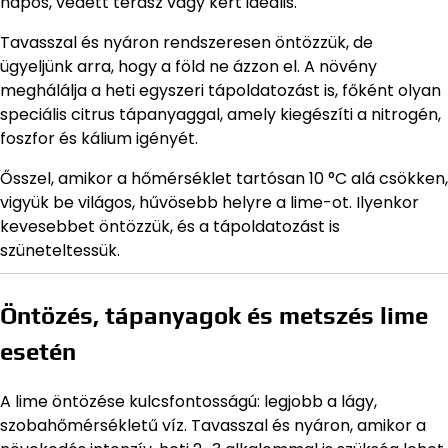
napos, védett terasz vagy kert ideális.
Tavasszal és nyáron rendszeresen öntözzük, de
ügyeljünk arra, hogy a föld ne ázzon el. A növény
meghálálja a heti egyszeri tápoldatozást is, főként olyan
speciális citrus tápanyaggal, amely kiegészíti a nitrogén,
foszfor és kálium igényét.
Ősszel, amikor a hőmérséklet tartósan 10 °C alá csökken,
vigyük be világos, hűvösebb helyre a lime-ot. Ilyenkor
kevesebbet öntözzük, és a tápoldatozást is
szüneteltessük.
Öntözés, tápanyagok és metszés lime
esetén
A lime öntözése kulcsfontosságú: legjobb a lágy,
szobahőmérsékletű víz. Tavasszal és nyáron, amikor a