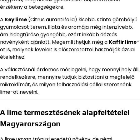
érzékeny a betegségekre.
A
Key lime
(Citrus aurantiifolia) kisebb, szinte gömbölyű
gyümölcsöt terem, illata és aromája még intenzívebb,
ám hidegtűrése gyengébb, ezért inkább dézsás
növényként ajánlott. Megemlíthetjük még a
Kaffir lime
-
ot is, melynek leveleit is előszeretettel használják ázsiai
ételekhez.
A választásnál érdemes mérlegelni, hogy mennyi hely áll
rendelkezésre, mennyire tudjuk biztosítani a megfelelő
mikroklímát, és milyen felhasználási céllal szeretnénk
lime-ot nevelni.
A lime termesztésének alapfeltételei
Magyarországon
A lime ugyan trópusi eredetű növény, de némi