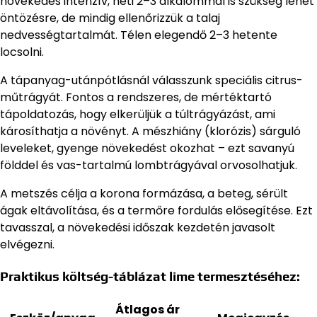
növekedés intenzív, heti 2–3 alkalommal is szükség lehet
öntözésre, de mindig ellenőrizzük a talaj
nedvességtartalmát. Télen elegendő 2–3 hetente
locsolni.
A tápanyag-utánpótlásnál válasszunk speciális citrus-
műtrágyát. Fontos a rendszeres, de mértéktartó
tápoldatozás, hogy elkerüljük a túltrágyázást, ami
károsíthatja a növényt. A mészhiány (klorózis) sárguló
leveleket, gyenge növekedést okozhat – ezt savanyú
földdel és vas-tartalmú lombtrágyával orvosolhatjuk.
A metszés célja a korona formázása, a beteg, sérült
ágak eltávolítása, és a termőre fordulás elősegítése. Ezt
tavasszal, a növekedési időszak kezdetén javasolt
elvégezni.
Praktikus költség-táblázat lime termesztéséhez:
Átlagos ár