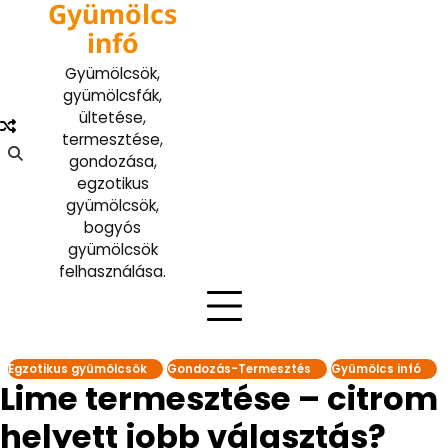
Gyümölcs
Skip
to
infó
content
Gyümölcsök,
gyümölcsfák,
ültetése,
termesztése,
gondozása,
egzotikus
gyümölcsök,
bogyós
gyümölcsök
felhasználása.
Egzotikus gyümölcsök
Gondozás-Termesztés
Gyümölcs infó
Lime termesztése – citrom
helyett jobb választás?