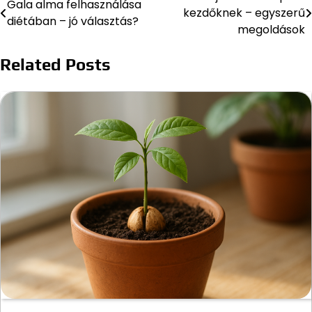
Gala alma felhasználása
kezdőknek – egyszerű
diétában – jó választás?
navigáció
megoldások
Related Posts