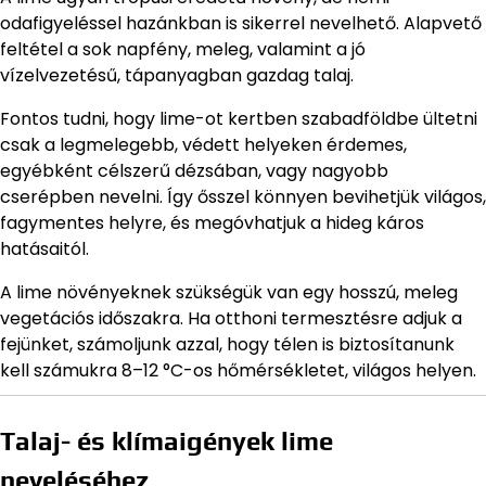
odafigyeléssel hazánkban is sikerrel nevelhető. Alapvető
feltétel a sok napfény, meleg, valamint a jó
vízelvezetésű, tápanyagban gazdag talaj.
Fontos tudni, hogy lime-ot kertben szabadföldbe ültetni
csak a legmelegebb, védett helyeken érdemes,
egyébként célszerű dézsában, vagy nagyobb
cserépben nevelni. Így ősszel könnyen bevihetjük világos,
fagymentes helyre, és megóvhatjuk a hideg káros
hatásaitól.
A lime növényeknek szükségük van egy hosszú, meleg
vegetációs időszakra. Ha otthoni termesztésre adjuk a
fejünket, számoljunk azzal, hogy télen is biztosítanunk
kell számukra 8–12 °C-os hőmérsékletet, világos helyen.
Talaj- és klímaigények lime
neveléséhez