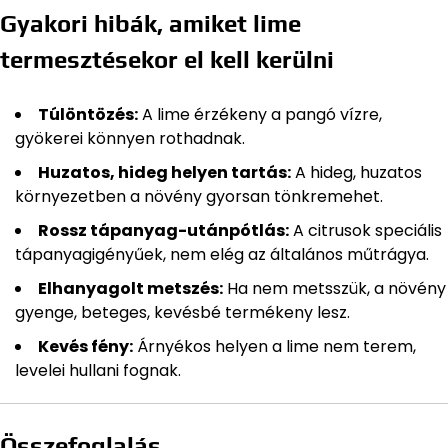
Gyakori hibák, amiket lime
termesztésekor el kell kerülni
Túlöntözés:
A lime érzékeny a pangó vízre,
gyökerei könnyen rothadnak.
Huzatos, hideg helyen tartás:
A hideg, huzatos
környezetben a növény gyorsan tönkremehet.
Rossz tápanyag-utánpótlás:
A citrusok speciális
tápanyagigényűek, nem elég az általános műtrágya.
Elhanyagolt metszés:
Ha nem metsszük, a növény
gyenge, beteges, kevésbé termékeny lesz.
Kevés fény:
Árnyékos helyen a lime nem terem,
levelei hullani fognak.
Összefoglalás