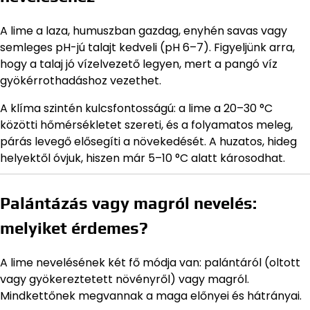
A lime a laza, humuszban gazdag, enyhén savas vagy
semleges pH-jú talajt kedveli (pH 6–7). Figyeljünk arra,
hogy a talaj jó vízelvezető legyen, mert a pangó víz
gyökérrothadáshoz vezethet.
A klíma szintén kulcsfontosságú: a lime a 20–30 °C
közötti hőmérsékletet szereti, és a folyamatos meleg,
párás levegő elősegíti a növekedését. A huzatos, hideg
helyektől óvjuk, hiszen már 5–10 °C alatt károsodhat.
Palántázás vagy magról nevelés:
melyiket érdemes?
A lime nevelésének két fő módja van: palántáról (oltott
vagy gyökereztetett növényről) vagy magról.
Mindkettőnek megvannak a maga előnyei és hátrányai.