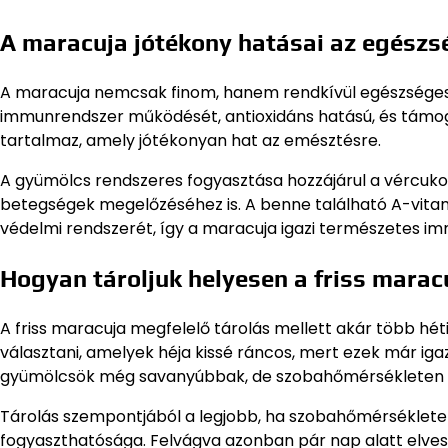
A maracuja jótékony hatásai az egészs
A maracuja nemcsak finom, hanem rendkívül egészséges i
immunrendszer működését, antioxidáns hatású, és támoga
tartalmaz, amely jótékonyan hat az emésztésre.
A gyümölcs rendszeres fogyasztása hozzájárul a vércukors
betegségek megelőzéséhez is. A benne található A-vita
védelmi rendszerét, így a maracuja igazi természetes i
Hogyan tároljuk helyesen a friss marac
A friss maracuja megfelelő tárolás mellett akár több hé
választani, amelyek héja kissé ráncos, mert ezek már igaz
gyümölcsök még savanyúbbak, de szobahőmérsékleten 
Tárolás szempontjából a legjobb, ha szobahőmérsékleten 
fogyaszthatósága. Felvágva azonban pár nap alatt elvesz