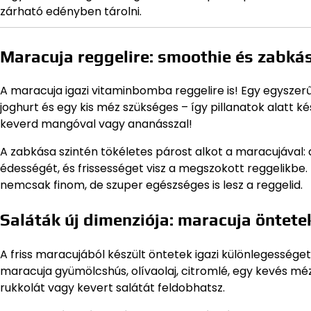
zárható edényben tárolni.
Maracuja reggelire: smoothie és zabkás
A maracuja igazi vitaminbomba reggelire is! Egy egysz
joghurt és egy kis méz szükséges – így pillanatok alatt k
keverd mangóval vagy ananásszal!
A zabkása szintén tökéletes párost alkot a maracujával:
édességét, és frissességet visz a megszokott reggelikbe
nemcsak finom, de szuper egészséges is lesz a reggelid.
Saláták új dimenziója: maracuja öntete
A friss maracujából készült öntetek igazi különlegessége
maracuja gyümölcshús, olívaolaj, citromlé, egy kevés méz
rukkolát vagy kevert salátát feldobhatsz.