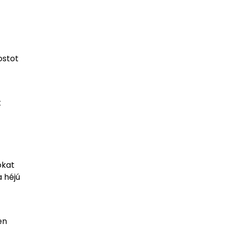
ostot
k
okat
a héjú
en