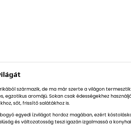
ilágát
ikából származik, de ma már szerte a világon termesztik
s, egzotikus aromájú. Sokan csak édességekhez használjá
hoz, sőt, frissítő salátákhoz is.
 bogyó egyedi ízvilágot hordoz magában, ezért kóstolásk
úság és változatosság teszi igazán izgalmassá a konyhai