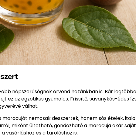
szert
yobb népszerűségnek örvend hazánkban is. Bár legtöbb
jt ez az egzotikus gyümölcs. Frissítő, savanykás-édes íz
egyverévé válhat.
 maracuját nemcsak desszertek, hanem sós ételek, italo
 arról, miként ültethető, gondozható a maracuja akár saját
 vásárláshoz és a tároláshoz is.