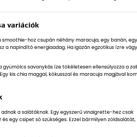
a variációk
erű smoothie-hoz csupán néhány maracuja, egy banán, eg
ész a napindító energiaadag. Ha igazán egzotikus ízre vágy
 a gyümölcs savanykás íze tökéletesen ellensúlyozza a za
. Egy kis chia maggal, kókusszal és maracuja magjával ko
k
t adnak a salátáknak. Egy egyszerű vinaigrette-hez csak
 és egy csipet só szükséges. Ezzel bármilyen zöldsalátát,