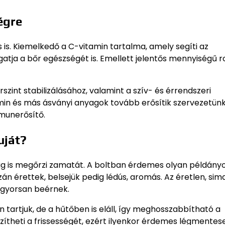
égre
s. Kiemelkedő a C-vitamin tartalma, amely segíti az
tja a bőr egészségét is. Emellett jelentős mennyiségű r
zint stabilizálásához, valamint a szív- és érrendszeri
min és más ásványi anyagok tovább erősítik szervezetün
mmunerősítő.
uját?
tig is megőrzi zamatát. A boltban érdemes olyan példány
án érettek, belsejük pedig lédús, aromás. Az éretlen, sim
gyorsan beérnek.
tartjuk, de a hűtőben is eláll, így meghosszabbítható a
ítheti a frissességét, ezért ilyenkor érdemes légmentes