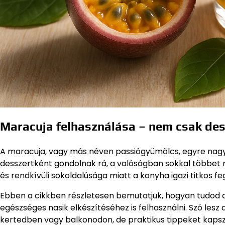
Maracuja felhasználása – nem csak des
A maracuja, vagy más néven passiógyümölcs, egyre nag
desszertként gondolnak rá, a valóságban sokkal többet re
és rendkívüli sokoldalúsága miatt a konyha igazi titkos f
Ebben a cikkben részletesen bemutatjuk, hogyan tudod a
egészséges nasik elkészítéséhez is felhasználni. Szó lesz
kertedben vagy balkonodon, de praktikus tippeket kapsz a