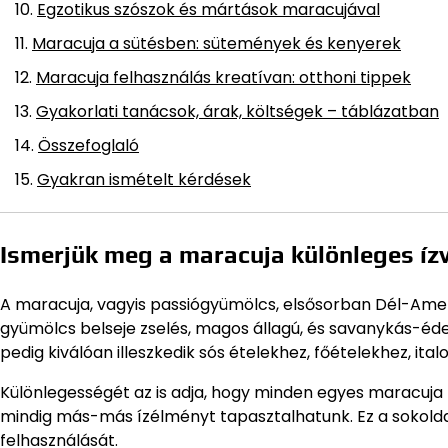
Egzotikus szószok és mártások maracujával
Maracuja a sütésben: sütemények és kenyerek
Maracuja felhasználás kreatívan: otthoni tippek
Gyakorlati tanácsok, árak, költségek – táblázatban
Összefoglaló
Gyakran ismételt kérdések
Ismerjük meg a maracuja különleges ízv
A maracuja, vagyis passiógyümölcs, elsősorban Dél-Amer
gyümölcs belseje zselés, magos állagú, és savanykás-éde
pedig kiválóan illeszkedik sós ételekhez, főételekhez, italok
Különlegességét az is adja, hogy minden egyes maracuja
mindig más-más ízélményt tapasztalhatunk. Ez a sokoldal
felhasználását.