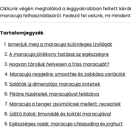
Cikkünk végén megtalálod a leggyakrabban feltett kérdé
maracuja felhasználásáról. Fedezd fel velünk, mi mindent
Tartalomjegyzék
Ismerjük meg a maracuja különleges ízvilágát
A maracuja jótékony hatásai az egészségre
Hogyan tároljuk helyesen a friss maracuját?
Maracuja reggelire: smoothie és zabkása variációk
Saláták új dimenziója: maracuja öntetek
Pikáns húsételek maracujával feldobva
Maracuja a tenger gyümölcsei mellett: receptek
Üdítő italok: limonádé és koktél maracujával
Egészséges nasik: maracuja chiapuding és joghurt