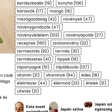
kertészkedés
(19)
konyha
(106)
kártevők
(17)
mangó
(18)
mezőgazdaság
(42)
növények
(47)
növénygondozás
(47)
növényvédelem
(103)
növényápolás
(27)
receptek
(160)
szobanövény
(22)
termesztés
(92)
termés
(30)
természetes
(41)
tippek
(19)
tápanyagok
(51)
táplálkozás
(137)
vitamin
(21)
vitaminok
(94)
édes
(18)
en csak
világa
élelmiszer
(44)
életmód
(23)
ételek
(21)
ültetés
(21)
k és
Japán szi
Este eszel
Japán szilva
egészség
gyümölcsöt