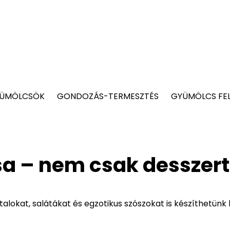
YÜMÖLCSÖK
GONDOZÁS-TERMESZTÉS
GYÜMÖLCS FE
a – nem csak desszert
lokat, salátákat és egzotikus szószokat is készíthetünk 