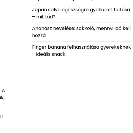
Japán szilva egészségre gyakorolt hatása
– mit tud?
Ananász nevelése: sokkoló, mennyi idő kell
hozzá
Finger banana felhasználása gyerekeknek
– ideális snack
. A
k,
or