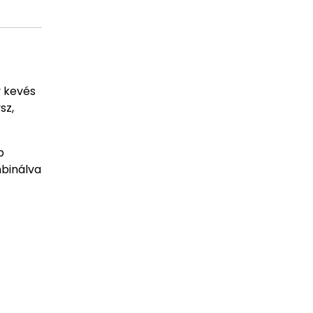
y kevés
sz,
b
mbinálva