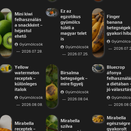
Ez az
Mini kiwi
egzotikus
Finger
felhasználás
gyümölcs
banana
a snackként –
túléli a
betegségek
héjastul
magyar telet
gyakori hib
ehető
is
Gyümölcs
Gyümölcsök
Gyümölcsök
2026.07.2
2026.07.28.
2026.07.25.
Yellow
Bluecrop
watermelon
Birsalma
áfonya
receptek –
betegségek –
felhasznál
különleges
mire figyelj
a diétában 
italok
jó választá
Gyümölcsök
Gyümölcsök
Gyümölcs
2026.08.04.
2026.08.08.
2026.08.
Mirabella
Mirabella
Mirabella
egészségre
szilva
receptek –
gyakorolt