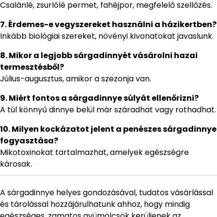
Csalánlé, zsurlólé permet, fahéjpor, megfelelő szellőzés.
7. Érdemes-e vegyszereket használni a házikertben?
Inkább biológiai szereket, növényi kivonatokat javaslunk.
8. Mikor a legjobb sárgadinnyét vásárolni hazai
termesztésből?
Július-augusztus, amikor a szezonja van.
9. Miért fontos a sárgadinnye súlyát ellenőrizni?
A túl könnyű dinnye belül már száradhat vagy rothadhat.
10. Milyen kockázatot jelent a penészes sárgadinnye
fogyasztása?
Mikotoxinokat tartalmazhat, amelyek egészségre
károsak.
A sárgadinnye helyes gondozásával, tudatos vásárlással
és tárolással hozzájárulhatunk ahhoz, hogy mindig
egészséges, zamatos gyümölcsök kerüljenek az