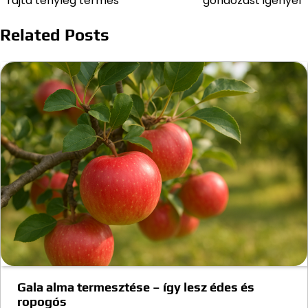
rajta tényleg termés
gondozást igényel
navigáció
Related Posts
Gala alma termesztése – így lesz édes és
ropogós