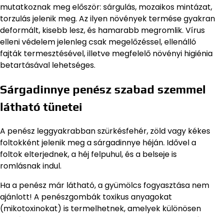
mutatkoznak meg először: sárgulás, mozaikos mintázat,
torzulás jelenik meg. Az ilyen növények termése gyakran
deformált, kisebb lesz, és hamarabb megromlik. Vírus
elleni védelem jelenleg csak megelőzéssel, ellenálló
fajták termesztésével, illetve megfelelő növényi higiénia
betartásával lehetséges.
Sárgadinnye penész szabad szemmel
látható tünetei
A penész leggyakrabban szürkésfehér, zöld vagy kékes
foltokként jelenik meg a sárgadinnye héján. Idővel a
foltok elterjednek, a héj felpuhul, és a belseje is
romlásnak indul.
Ha a penész már látható, a gyümölcs fogyasztása nem
ajánlott! A penészgombák toxikus anyagokat
(mikotoxinokat) is termelhetnek, amelyek különösen