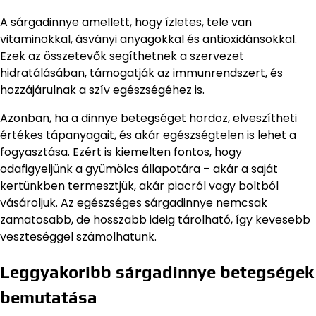
A sárgadinnye amellett, hogy ízletes, tele van
vitaminokkal, ásványi anyagokkal és antioxidánsokkal.
Ezek az összetevők segíthetnek a szervezet
hidratálásában, támogatják az immunrendszert, és
hozzájárulnak a szív egészségéhez is.
Azonban, ha a dinnye betegséget hordoz, elveszítheti
értékes tápanyagait, és akár egészségtelen is lehet a
fogyasztása. Ezért is kiemelten fontos, hogy
odafigyeljünk a gyümölcs állapotára – akár a saját
kertünkben termesztjük, akár piacról vagy boltból
vásároljuk. Az egészséges sárgadinnye nemcsak
zamatosabb, de hosszabb ideig tárolható, így kevesebb
veszteséggel számolhatunk.
Leggyakoribb sárgadinnye betegségek
bemutatása