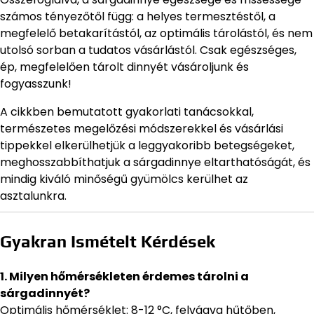
számos tényezőtől függ: a helyes termesztéstől, a
megfelelő betakarítástól, az optimális tárolástól, és nem
utolsó sorban a tudatos vásárlástól. Csak egészséges,
ép, megfelelően tárolt dinnyét vásároljunk és
fogyasszunk!
A cikkben bemutatott gyakorlati tanácsokkal,
természetes megelőzési módszerekkel és vásárlási
tippekkel elkerülhetjük a leggyakoribb betegségeket,
meghosszabbíthatjuk a sárgadinnye eltarthatóságát, és
mindig kiváló minőségű gyümölcs kerülhet az
asztalunkra.
Gyakran Ismételt Kérdések
1. Milyen hőmérsékleten érdemes tárolni a
sárgadinnyét?
Optimális hőmérséklet: 8-12 °C, felvágva hűtőben,