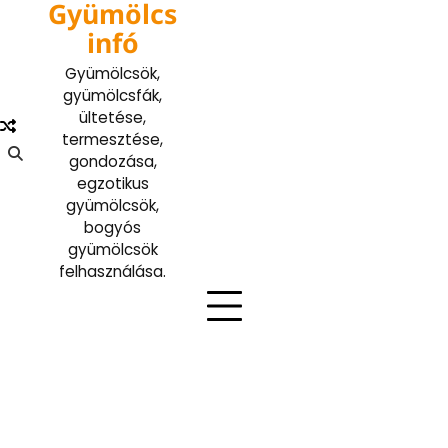
Gyümölcs
Skip
to
infó
content
Gyümölcsök,
gyümölcsfák,
ültetése,
termesztése,
gondozása,
egzotikus
gyümölcsök,
bogyós
gyümölcsök
felhasználása.