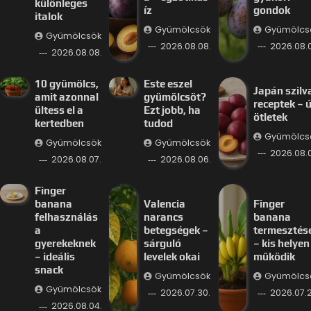
különleges
íz
gondok
italok
Gyümölcsök
Gyümölcs
Gyümölcsök
2026.08.08.
2026.08.0
2026.08.08.
10 gyümölcs,
Este eszel
Japán szilv
amit azonnal
gyümölcsöt?
receptek – ú
ültess el a
Ezt jobb, ha
ötletek
kertedben
tudod
Gyümölcs
Gyümölcsök
Gyümölcsök
2026.08.
2026.08.07.
2026.08.06.
Finger
banana
Valencia
Finger
felhasználás
narancs
banana
a
betegségek –
termesztés
gyerekeknek
sárguló
– kis helyen 
– ideális
levelek okai
működik
snack
Gyümölcsök
Gyümölcs
Gyümölcsök
2026.07.30.
2026.07.2
2026.08.04.