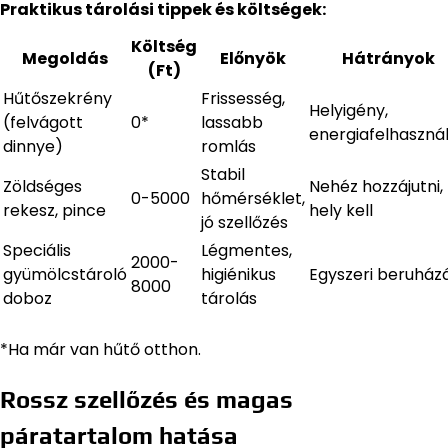
Praktikus tárolási tippek és költségek:
Költség
Megoldás
Előnyök
Hátrányok
(Ft)
Hűtőszekrény
Frissesség,
Helyigény,
(felvágott
0*
lassabb
energiafelhaszná
dinnye)
romlás
Stabil
Zöldséges
Nehéz hozzájutni,
0-5000
hőmérséklet,
rekesz, pince
hely kell
jó szellőzés
Speciális
Légmentes,
2000-
gyümölcstároló
higiénikus
Egyszeri beruház
8000
doboz
tárolás
*Ha már van hűtő otthon.
Rossz szellőzés és magas
páratartalom hatása