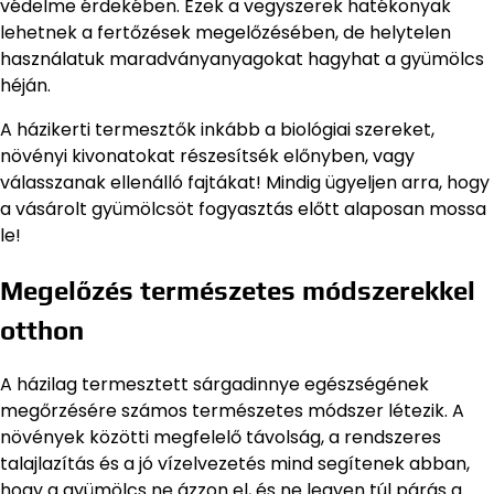
védelme érdekében. Ezek a vegyszerek hatékonyak
lehetnek a fertőzések megelőzésében, de helytelen
használatuk maradványanyagokat hagyhat a gyümölcs
héján.
A házikerti termesztők inkább a biológiai szereket,
növényi kivonatokat részesítsék előnyben, vagy
válasszanak ellenálló fajtákat! Mindig ügyeljen arra, hogy
a vásárolt gyümölcsöt fogyasztás előtt alaposan mossa
le!
Megelőzés természetes módszerekkel
otthon
A házilag termesztett sárgadinnye egészségének
megőrzésére számos természetes módszer létezik. A
növények közötti megfelelő távolság, a rendszeres
talajlazítás és a jó vízelvezetés mind segítenek abban,
hogy a gyümölcs ne ázzon el, és ne legyen túl párás a