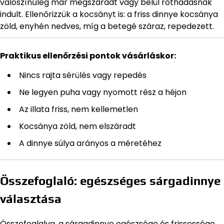
valószínűleg már megszáradt vagy belül rothadásnak
indult. Ellenőrizzük a kocsányt is: a friss dinnye kocsánya
zöld, enyhén nedves, míg a betegé száraz, repedezett.
Praktikus ellenőrzési pontok vásárláskor:
Nincs rajta sérülés vagy repedés
Ne legyen puha vagy nyomott rész a héjon
Az illata friss, nem kellemetlen
Kocsánya zöld, nem elszáradt
A dinnye súlya arányos a méretéhez
Összefoglaló: egészséges sárgadinnye
választása
Összefoglalva, a sárgadinnye egészsége és frissessége