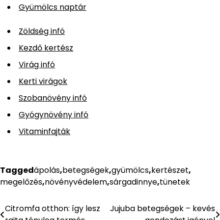
Gyümölcs naptár
Zöldség infó
Kezdő kertész
Virág infó
Kerti virágok
Szobanövény infó
Gyógynövény infó
Vitaminfajták
Tagged
ápolás
,
betegségek
,
gyümölcs
,
kertészet
,
megelőzés
,
növényvédelem
,
sárgadinnye
,
tünetek
Citromfa otthon: így lesz
Jujuba betegségek – kevés
Bejegyzés