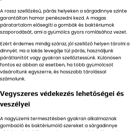
A rossz szellőzésű, párás helyeken a sárgadinnye szinte
garantáltan hamar penészedni kezd. A magas
páratartalom elősegíti a gombák és baktériumok
szaporodását, ami a gyümölcs gyors romlásához vezet.
Ezért érdemes mindig száraz, jól szellőző helyen tárolni a
dinnyét. Ha a lakás levegője túl párás, használjunk
párátlanítót vagy gyakran szellőztessünk. Különösen
fontos ez abban az esetben, ha több gyümölcsöt
vásároltunk egyszerre, és hosszabb tárolással
számolunk.
Vegyszeres védekezés lehetőségei és
veszélyei
A nagyüzemi termesztésben gyakran alkalmaznak
gombaölő és baktériumölő szereket a sárgadinnye