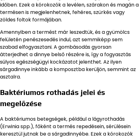
időben. Ezek a kórokozók a levélen, szárakon és magán a
termésen is megjelenhetnek, fehéres, szürkés vagy
zöldes foltok formájában.
Amennyiben a termést már leszedtük, és a gyümölcs
felületén penészesedés indul, azt semmiképp sem
szabad elfogyasztani. A gombásodás gyorsan
átterjedhet a dinnye belső részére is, így a fogyasztás
súlyos egészségügyi kockázatot jelenthet. Az ilyen
sárgadinnye inkább a komposztba kerüljön, semmint az
asztalra.
Baktériumos rothadás jelei és
megelőzése
A baktériumos betegségek, például a lágyrothadás
(Erwinia spp.), főként a termés repedésein, sérülésein
keresztül jutnak be a sárgadinnyébe. Ezek a kórokozók