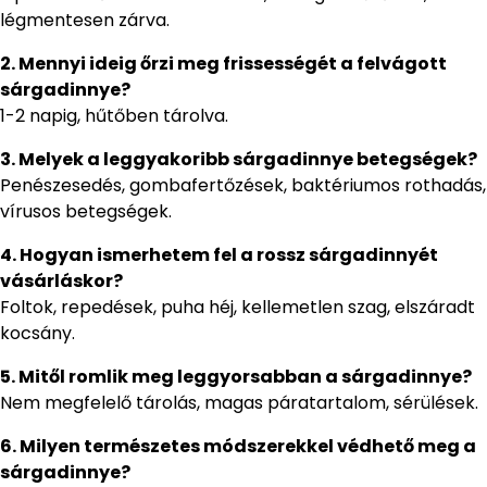
légmentesen zárva.
2. Mennyi ideig őrzi meg frissességét a felvágott
sárgadinnye?
1-2 napig, hűtőben tárolva.
3. Melyek a leggyakoribb sárgadinnye betegségek?
Penészesedés, gombafertőzések, baktériumos rothadás,
vírusos betegségek.
4. Hogyan ismerhetem fel a rossz sárgadinnyét
vásárláskor?
Foltok, repedések, puha héj, kellemetlen szag, elszáradt
kocsány.
5. Mitől romlik meg leggyorsabban a sárgadinnye?
Nem megfelelő tárolás, magas páratartalom, sérülések.
6. Milyen természetes módszerekkel védhető meg a
sárgadinnye?