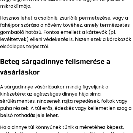
mikroklímája.
Hasznos lehet a csalánlé, zsurlólé permetezése, vagy a
fahéjpor szórása a növény tövéhez, amely természetes
gombaölő hatású. Fontos emellett a kártevők (pl.
levéltetvek) elleni védekezés is, hiszen ezek a kórokozók
elsődleges terjesztői.
Beteg sárgadinnye felismerése a
vásárláskor
A sárgadinnye vásárlásakor mindig figyeljünk a
kinézetére: az egészséges dinnye héja sima,
sérülésmentes, nincsenek rajta repedések, foltok vagy
puha részek. A túl erős, édeskés vagy kellemetlen szag a
belső rothadás jele lehet.
Ha a dinnye túl könnyűnek tűnik a méretéhez képest,