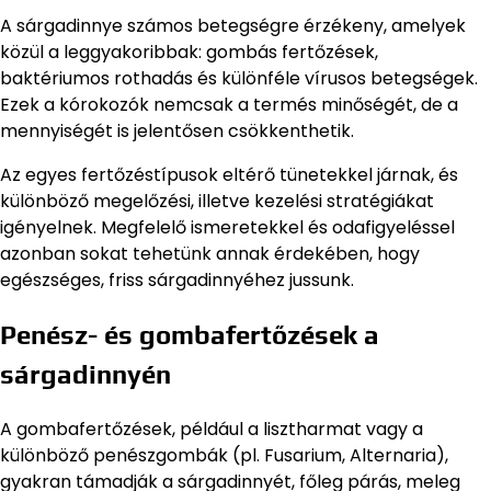
A sárgadinnye számos betegségre érzékeny, amelyek
közül a leggyakoribbak: gombás fertőzések,
baktériumos rothadás és különféle vírusos betegségek.
Ezek a kórokozók nemcsak a termés minőségét, de a
mennyiségét is jelentősen csökkenthetik.
Az egyes fertőzéstípusok eltérő tünetekkel járnak, és
különböző megelőzési, illetve kezelési stratégiákat
igényelnek. Megfelelő ismeretekkel és odafigyeléssel
azonban sokat tehetünk annak érdekében, hogy
egészséges, friss sárgadinnyéhez jussunk.
Penész- és gombafertőzések a
sárgadinnyén
A gombafertőzések, például a lisztharmat vagy a
különböző penészgombák (pl. Fusarium, Alternaria),
gyakran támadják a sárgadinnyét, főleg párás, meleg