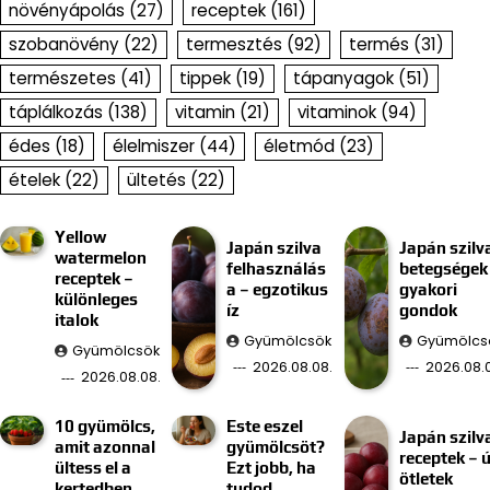
növényápolás
(27)
receptek
(161)
szobanövény
(22)
termesztés
(92)
termés
(31)
természetes
(41)
tippek
(19)
tápanyagok
(51)
táplálkozás
(138)
vitamin
(21)
vitaminok
(94)
édes
(18)
élelmiszer
(44)
életmód
(23)
ételek
(22)
ültetés
(22)
Yellow
Japán szilva
Japán szilv
watermelon
felhasználás
betegségek
receptek –
a – egzotikus
gyakori
különleges
íz
gondok
italok
Gyümölcsök
Gyümölcs
Gyümölcsök
2026.08.08.
2026.08.0
2026.08.08.
10 gyümölcs,
Este eszel
Japán szilv
amit azonnal
gyümölcsöt?
receptek – ú
ültess el a
Ezt jobb, ha
ötletek
kertedben
tudod