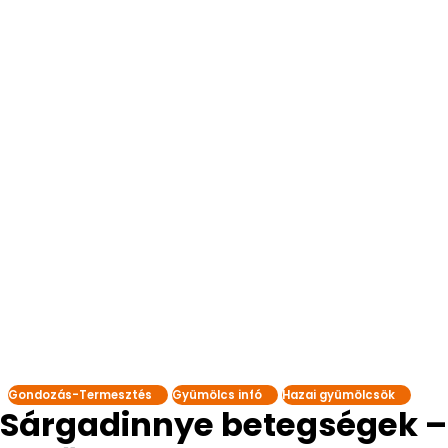
Gondozás-Termesztés
Gyümölcs infó
Hazai gyümölcsök
Sárgadinnye betegségek –