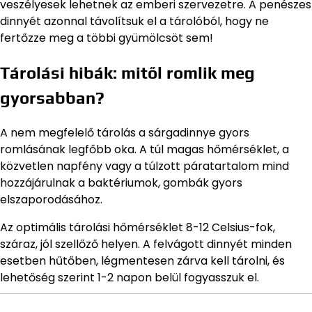
veszélyesek lehetnek az emberi szervezetre. A penészes
dinnyét azonnal távolítsuk el a tárolóból, hogy ne
fertőzze meg a többi gyümölcsöt sem!
Tárolási hibák: mitől romlik meg
gyorsabban?
A nem megfelelő tárolás a sárgadinnye gyors
romlásának legfőbb oka. A túl magas hőmérséklet, a
közvetlen napfény vagy a túlzott páratartalom mind
hozzájárulnak a baktériumok, gombák gyors
elszaporodásához.
Az optimális tárolási hőmérséklet 8-12 Celsius-fok,
száraz, jól szellőző helyen. A felvágott dinnyét minden
esetben hűtőben, légmentesen zárva kell tárolni, és
lehetőség szerint 1-2 napon belül fogyasszuk el.