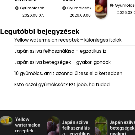
Gyümölcs
Gyümölcsök
Gyümölcsök
2026.08.
2026.08.07.
2026.08.06.
Legutóbbi bejegyzések
Yellow watermelon receptek – különleges italok
Japán szilva felhasználása – egzotikus íz
Japán szilva betegségek – gyakori gondok
10 gyümölcs, amit azonnal ültess el a kertedben
Este eszel gyümölcsöt? Ezt jobb, ha tudod
Yellow
Japán szilva
Japán szilv
watermelon
felhasználás
betegségek
receptek –
a – egzotikus
gyakori