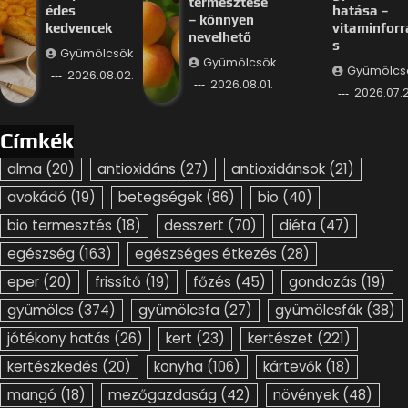
termesztése
édes
hatása –
– könnyen
kedvencek
vitaminforr
nevelhető
s
Gyümölcsök
Gyümölcsök
Gyümölcs
2026.08.02.
2026.08.01.
2026.07.2
Címkék
alma
(20)
antioxidáns
(27)
antioxidánsok
(21)
avokádó
(19)
betegségek
(86)
bio
(40)
bio termesztés
(18)
desszert
(70)
diéta
(47)
egészség
(163)
egészséges étkezés
(28)
eper
(20)
frissítő
(19)
főzés
(45)
gondozás
(19)
gyümölcs
(374)
gyümölcsfa
(27)
gyümölcsfák
(38)
jótékony hatás
(26)
kert
(23)
kertészet
(221)
kertészkedés
(20)
konyha
(106)
kártevők
(18)
mangó
(18)
mezőgazdaság
(42)
növények
(48)