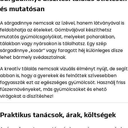
és mutatósan
A sárgadinnye nemcsak az ízével, hanem látványával is
feldobhatja az ételeket. Gömbvájóval készíthetsz
mutatós gyümölcsgolyókat, melyeket poharakban,
tálakban vagy nyársakon is tálalhatsz. Egy szép
sárgadinnye „kosár” vagy faragott héj különleges dísze
lehet bármely svédasztalnak.
A kreatív tálalás nemcsak vizuális élményt nyújt, de segít
abban is, hogy a gyerekek és felnőttek szívesebben
fogyasszák ezt az egészséges gyümölcsöt. Használj friss
fűszernövényeket, más gyümölcsöket és ehető
virágokat a díszítéshez!
Praktikus tanácsok, árak, költségek