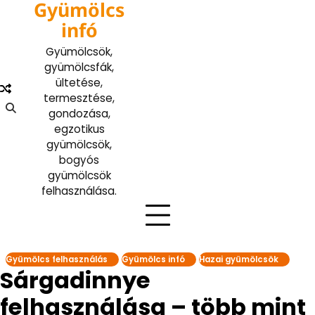
Gyümölcs
Skip
to
infó
content
Gyümölcsök,
gyümölcsfák,
ültetése,
termesztése,
gondozása,
egzotikus
gyümölcsök,
bogyós
gyümölcsök
felhasználása.
Gyümölcs felhasználás
Gyümölcs infó
Hazai gyümölcsök
Sárgadinnye
felhasználása – több mint