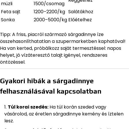
Reggelihez
müzli
1500/csomag
Feta sajt
1200–2200/kg
Salátákhoz
Sonka
2000–5000/kg
Előételhez
Tipp: A friss, piacról származó sárgadinnye íze
összehasonlíthatatlan a szupermarketben kaphatóval!
Ha van kerted, próbálkozz saját termesztéssel: napos
helyet, jó vízáteresztő talajt igényel, rendszeres
öntözéssel.
Gyakori hibák a sárgadinnye
felhasználásával kapcsolatban
Túl korai szedés:
Ha túl korán szeded vagy
vásárolod, az éretlen sárgadinnye kemény és íztelen
lesz.