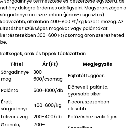
A sárgadinnye termesztése és beszerzése egyszerű, de
néhány dologra érdemes odafigyelni. Magyarországon a
sárgadinnye ára szezonban (június-augusztus)
kedvezőbb, általában 400–800 Ft/kg között mozog. Az
ültetéshez szükséges magokat vagy palántákat
kertészetekben 300–600 Ft/csomag áron szerezheted
be.
Költségek, árak és tippek táblázatban:
Tétel
Ár (Ft)
Megjegyzés
Sárgadinnye
300–
Fajtától függően
mag
600/csomag
Előnevelt palánta,
Palánta
500–1000/db
gyorsabb siker
Érett
Piacon, szezonban
400–800/kg
sárgadinnye
olcsóbb
Lekvár üveg
200–400/db
Befőzéshez szükséges
Granola,
700–