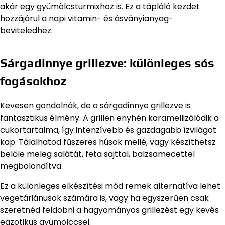
akár egy gyümölcsturmixhoz is. Ez a tápláló kezdet
hozzájárul a napi vitamin- és ásványianyag-
beviteledhez.
Sárgadinnye grillezve: különleges sós
fogásokhoz
Kevesen gondolnák, de a sárgadinnye grillezve is
fantasztikus élmény. A grillen enyhén karamellizálódik a
cukortartalma, így intenzívebb és gazdagabb ízvilágot
kap. Tálalhatod fűszeres húsok mellé, vagy készíthetsz
belőle meleg salátát, feta sajttal, balzsamecettel
megbolondítva.
Ez a különleges elkészítési mód remek alternatíva lehet
vegetáriánusok számára is, vagy ha egyszerűen csak
szeretnéd feldobni a hagyományos grillezést egy kevés
egzotikus gyümölccsel.