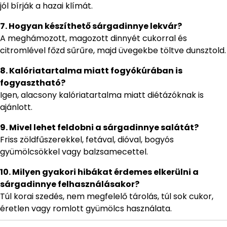
jól bírják a hazai klímát.
7. Hogyan készíthető sárgadinnye lekvár?
A meghámozott, magozott dinnyét cukorral és
citromlével főzd sűrűre, majd üvegekbe töltve dunsztold.
8. Kalóriatartalma miatt fogyókúrában is
fogyasztható?
Igen, alacsony kalóriatartalma miatt diétázóknak is
ajánlott.
9. Mivel lehet feldobni a sárgadinnye salátát?
Friss zöldfűszerekkel, fetával, dióval, bogyós
gyümölcsökkel vagy balzsamecettel.
10. Milyen gyakori hibákat érdemes elkerülni a
sárgadinnye felhasználásakor?
Túl korai szedés, nem megfelelő tárolás, túl sok cukor,
éretlen vagy romlott gyümölcs használata.