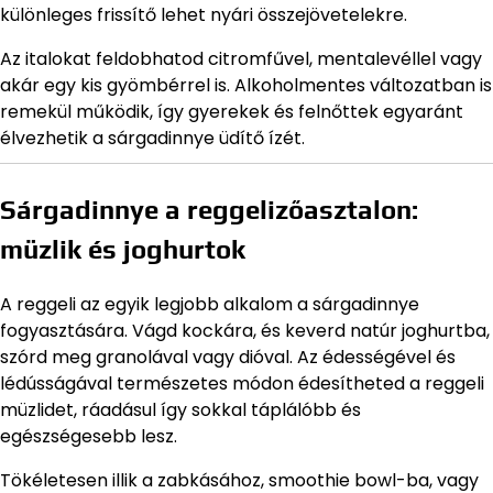
különleges frissítő lehet nyári összejövetelekre.
Az italokat feldobhatod citromfűvel, mentalevéllel vagy
akár egy kis gyömbérrel is. Alkoholmentes változatban is
remekül működik, így gyerekek és felnőttek egyaránt
élvezhetik a sárgadinnye üdítő ízét.
Sárgadinnye a reggelizőasztalon:
müzlik és joghurtok
A reggeli az egyik legjobb alkalom a sárgadinnye
fogyasztására. Vágd kockára, és keverd natúr joghurtba,
szórd meg granolával vagy dióval. Az édességével és
lédússágával természetes módon édesítheted a reggeli
müzlidet, ráadásul így sokkal táplálóbb és
egészségesebb lesz.
Tökéletesen illik a zabkásához, smoothie bowl-ba, vagy