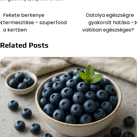
Fekete berkenye
Datolya egészségre
Bejegyzés
termesztése – szuperfood
gyakorolt hatása –
navigáció
a kertben
valóban egészséges?
Related Posts