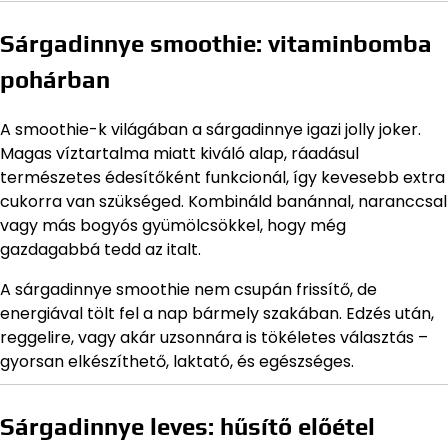
Sárgadinnye smoothie: vitaminbomba
pohárban
A smoothie-k világában a sárgadinnye igazi jolly joker.
Magas víztartalma miatt kiváló alap, ráadásul
természetes édesítőként funkcionál, így kevesebb extra
cukorra van szükséged. Kombináld banánnal, naranccsal
vagy más bogyós gyümölcsökkel, hogy még
gazdagabbá tedd az italt.
A sárgadinnye smoothie nem csupán frissítő, de
energiával tölt fel a nap bármely szakában. Edzés után,
reggelire, vagy akár uzsonnára is tökéletes választás –
gyorsan elkészíthető, laktató, és egészséges.
Sárgadinnye leves: hűsítő előétel