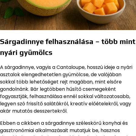
Sárgadinnye felhasználása – több mint
nyári gyümölcs
A sárgadinnye, vagyis a Cantaloupe, hosszú ideje a nyári
asztalok elengedhetetlen gyümölcse, de valójában
sokkal több lehetőséget rejt magában, mint elsőre
gondolnánk. Bár legtöbben hűsítő csemegeként
fogyasztják, felhasználása ennél sokkal változatosabb,
legyen szó frissítő salátákról, kreatív előételekről, vagy
akár mutatós desszertekről.
Ebben a cikkben a sárgadinnye széleskörű konyhai és
gasztronómiai alkalmazásait mutatjuk be, hasznos