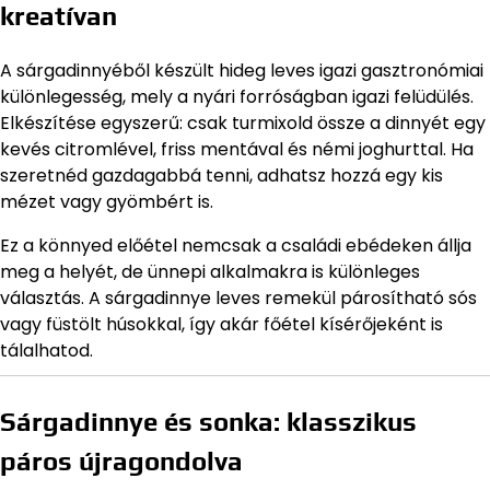
kreatívan
A sárgadinnyéből készült hideg leves igazi gasztronómiai
különlegesség, mely a nyári forróságban igazi felüdülés.
Elkészítése egyszerű: csak turmixold össze a dinnyét egy
kevés citromlével, friss mentával és némi joghurttal. Ha
szeretnéd gazdagabbá tenni, adhatsz hozzá egy kis
mézet vagy gyömbért is.
Ez a könnyed előétel nemcsak a családi ebédeken állja
meg a helyét, de ünnepi alkalmakra is különleges
választás. A sárgadinnye leves remekül párosítható sós
vagy füstölt húsokkal, így akár főétel kísérőjeként is
tálalhatod.
Sárgadinnye és sonka: klasszikus
páros újragondolva