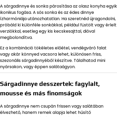
A sárgadinnye és sonka párosítása az olasz konyha egyik
ikonikus fogása. A sós sonka és az édes dinnye
ízharmóniája utánozhatatlan. Ha szeretnéd újragondolni,
próbáld ki különféle sonkákkal, például füstölt vagy érlelt
verziókkal, esetleg egy kis kecskesajttal, dióval
megbolondítva.
Ez a kombináció tökéletes előétel, vendégváró falat
vagy akár könnyed vacsora lehet, különösen friss,
szezonális sárgadinnyéből készítve. Tálalhatod mini
nyársakon, vagy éppen salátaágyon.
Sárgadinnye desszertek: fagylalt,
mousse és más finomságok
A sárgadinnye nem csupán frissen vagy salátában
élvezhető, hanem remek alapja lehet hűsítő