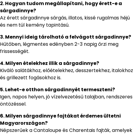
2. Hogyan tudom megállapítani, hogy érett-e a
sárgadinnye?
Az érett sárgadinnye sárgás, illatos, kissé rugalmas héjú
és nem túl kemény tapintású.
3. Mennyi ideig tárolható a felvágott sárgadinnye?
Hűtőben, légmentes edényben 2-3 napig őrzi meg
frissességét.
4. Milyen ételekhez illik a sárgadinnye?
Kiváló salátákhoz, előételekhez, desszertekhez, italokhoz
és grillezett fogásokhoz is.
5. Lehet-e otthon sárgadinnyét termeszteni?
Igen, napos helyen, jó vízelvezetésű talajban, rendszeres
öntözéssel.
6. Milyen sárgadinnye fajtákat érdemes ültetni
Magyarországon?
Népszerűek a Cantaloupe és Charentais fajták, amelyek