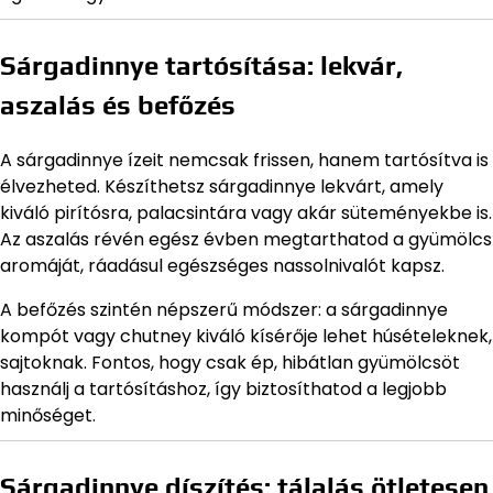
Sárgadinnye tartósítása: lekvár,
aszalás és befőzés
A sárgadinnye ízeit nemcsak frissen, hanem tartósítva is
élvezheted. Készíthetsz sárgadinnye lekvárt, amely
kiváló pirítósra, palacsintára vagy akár süteményekbe is.
Az aszalás révén egész évben megtarthatod a gyümölcs
aromáját, ráadásul egészséges nassolnivalót kapsz.
A befőzés szintén népszerű módszer: a sárgadinnye
kompót vagy chutney kiváló kísérője lehet húsételeknek,
sajtoknak. Fontos, hogy csak ép, hibátlan gyümölcsöt
használj a tartósításhoz, így biztosíthatod a legjobb
minőséget.
Sárgadinnye díszítés: tálalás ötletesen