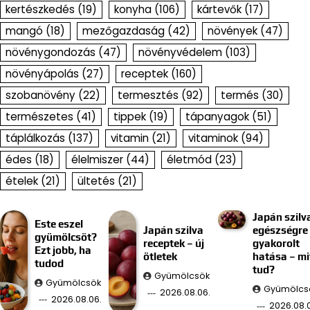
kertészkedés
(19)
konyha
(106)
kártevők
(17)
mangó
(18)
mezőgazdaság
(42)
növények
(47)
növénygondozás
(47)
növényvédelem
(103)
növényápolás
(27)
receptek
(160)
szobanövény
(22)
termesztés
(92)
termés
(30)
természetes
(41)
tippek
(19)
tápanyagok
(51)
táplálkozás
(137)
vitamin
(21)
vitaminok
(94)
édes
(18)
élelmiszer
(44)
életmód
(23)
ételek
(21)
ültetés
(21)
Japán szilv
Este eszel
Japán szilva
egészségre
gyümölcsöt?
receptek – új
gyakorolt
Ezt jobb, ha
ötletek
hatása – mi
tudod
tud?
Gyümölcsök
Gyümölcsök
Gyümölcs
2026.08.06.
2026.08.06.
2026.08.