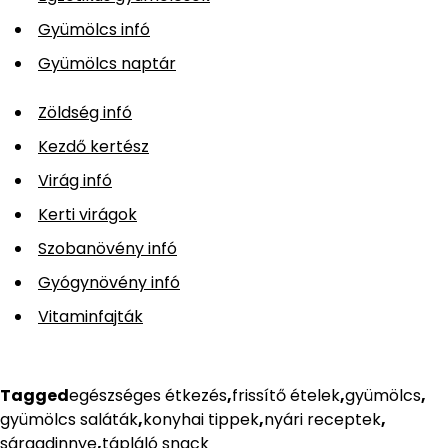
Gyümölcs infó
Gyümölcs naptár
Zöldség infó
Kezdő kertész
Virág infó
Kerti virágok
Szobanövény infó
Gyógynövény infó
Vitaminfajták
Tagged
egészséges étkezés
,
frissítő ételek
,
gyümölcs
,
gyümölcs saláták
,
konyhai tippek
,
nyári receptek
,
sárgadinnye
,
tápláló snack