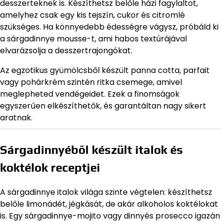
desszerteknek is. Készíthetsz belőle házi fagylaltot,
amelyhez csak egy kis tejszín, cukor és citromlé
szükséges. Ha könnyedebb édességre vágysz, próbáld ki
a sárgadinnye mousse-t, ami habos textúrájával
elvarázsolja a desszertrajongókat.
Az egzotikus gyümölcsből készült panna cotta, parfait
vagy pohárkrém szintén ritka csemege, amivel
meglepheted vendégeidet. Ezek a finomságok
egyszerűen elkészíthetők, és garantáltan nagy sikert
aratnak.
Sárgadinnyéből készült italok és
koktélok receptjei
A sárgadinnye italok világa szinte végtelen: készíthetsz
belőle limonádét, jégkását, de akár alkoholos koktélokat
is. Egy sárgadinnye-mojito vagy dinnyés prosecco igazán