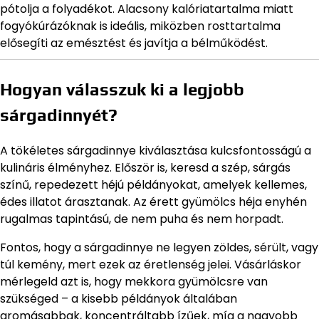
pótolja a folyadékot. Alacsony kalóriatartalma miatt
fogyókúrázóknak is ideális, miközben rosttartalma
elősegíti az emésztést és javítja a bélműködést.
Hogyan válasszuk ki a legjobb
sárgadinnyét?
A tökéletes sárgadinnye kiválasztása kulcsfontosságú a
kulináris élményhez. Először is, keresd a szép, sárgás
színű, repedezett héjú példányokat, amelyek kellemes,
édes illatot árasztanak. Az érett gyümölcs héja enyhén
rugalmas tapintású, de nem puha és nem horpadt.
Fontos, hogy a sárgadinnye ne legyen zöldes, sérült, vagy
túl kemény, mert ezek az éretlenség jelei. Vásárláskor
mérlegeld azt is, hogy mekkora gyümölcsre van
szükséged – a kisebb példányok általában
aromásabbak, koncentráltabb ízűek, míg a nagyobb