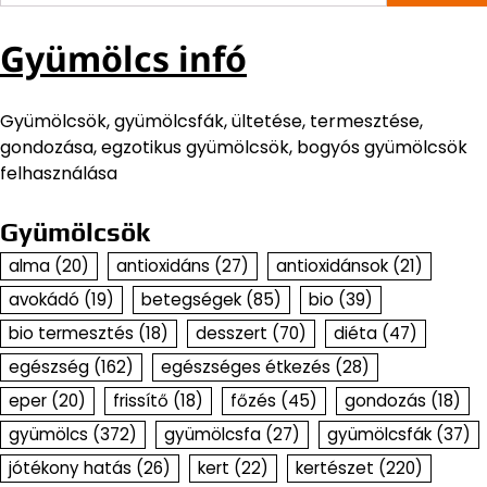
Gyümölcs infó
Gyümölcsök, gyümölcsfák, ültetése, termesztése,
gondozása, egzotikus gyümölcsök, bogyós gyümölcsök
felhasználása
Gyümölcsök
alma
(20)
antioxidáns
(27)
antioxidánsok
(21)
avokádó
(19)
betegségek
(85)
bio
(39)
bio termesztés
(18)
desszert
(70)
diéta
(47)
egészség
(162)
egészséges étkezés
(28)
eper
(20)
frissítő
(18)
főzés
(45)
gondozás
(18)
gyümölcs
(372)
gyümölcsfa
(27)
gyümölcsfák
(37)
jótékony hatás
(26)
kert
(22)
kertészet
(220)