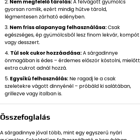
Nem megfelelő tárolás:
A felvágott gyümölcs
gyorsan romlik, ezért mindig hűtve tárold,
légmentesen zárható edényben.
Nem friss alapanyag felhasználása:
Csak
egészséges, ép gyümölcsből lesz finom lekvár, kompót
vagy desszert.
Túl sok cukor hozzáadása:
A sárgadinnye
önmagában is édes – érdemes először kóstolni, mielőtt
extra cukrot adnál hozzá.
Egysíkú felhasználás:
Ne ragadj le a csak
szeletekre vágott dinnyénél – próbáld ki salátában,
grillezve vagy italban is.
Összefoglalás
A sárgadinnye jóval több, mint egy egyszerű nyári