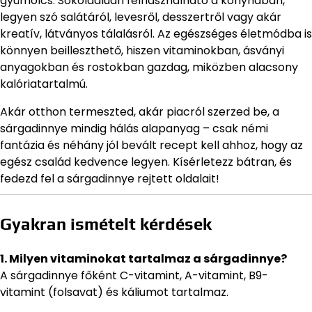
gyümölcs. Sokoldalúan felhasználható a konyhában,
legyen szó salátáról, levesről, desszertről vagy akár
kreatív, látványos tálalásról. Az egészséges életmódba is
könnyen beilleszthető, hiszen vitaminokban, ásványi
anyagokban és rostokban gazdag, miközben alacsony
kalóriatartalmú.
Akár otthon termeszted, akár piacról szerzed be, a
sárgadinnye mindig hálás alapanyag – csak némi
fantázia és néhány jól bevált recept kell ahhoz, hogy az
egész család kedvence legyen. Kísérletezz bátran, és
fedezd fel a sárgadinnye rejtett oldalait!
Gyakran ismételt kérdések
1. Milyen vitaminokat tartalmaz a sárgadinnye?
A sárgadinnye főként C-vitamint, A-vitamint, B9-
vitamint (folsavat) és káliumot tartalmaz.