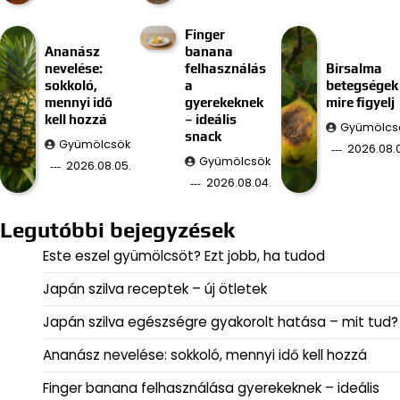
Finger
Ananász
banana
nevelése:
felhasználás
Birsalma
sokkoló,
a
betegségek
mennyi idő
gyerekeknek
mire figyelj
kell hozzá
– ideális
Gyümölcs
snack
Gyümölcsök
2026.08.
Gyümölcsök
2026.08.05.
2026.08.04.
Legutóbbi bejegyzések
Este eszel gyümölcsöt? Ezt jobb, ha tudod
Japán szilva receptek – új ötletek
Japán szilva egészségre gyakorolt hatása – mit tud?
Ananász nevelése: sokkoló, mennyi idő kell hozzá
Finger banana felhasználása gyerekeknek – ideális