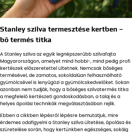
Stanley szilva termesztése kertben –
bő termés titka
A Stanley szilva az egyik legnépszerűbb szilvafajta
Magyarországon, amelyet mind hobbi-, mind pedig profi
kertészek előszeretettel ültetnek. Nemcsak bőséges
termésével, de zamatos, sokoldalúan felhasználható
gyümölcsével is lenyűgözi a gyümölcskedvelőket. Sokan
azonban nem tudják, hogy a bőséges szilvatermés titka
a megfelelő kertészeti gondoskodásban, a talaj és a
helyes ápolási technikák megválasztásában rejlik.
Ebben a cikkben lépésről lépésre bemutatjuk, mire
érdemes odafigyelni a Stanley szilva ültetése, ápolása és
szüretelése során, hogy kertünkben egészséges, sokáig