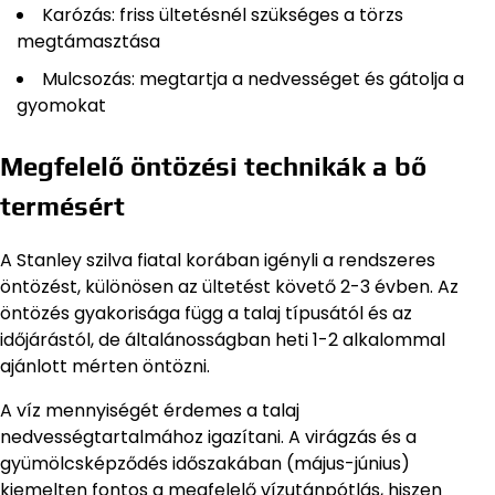
Karózás: friss ültetésnél szükséges a törzs
megtámasztása
Mulcsozás: megtartja a nedvességet és gátolja a
gyomokat
Megfelelő öntözési technikák a bő
termésért
A Stanley szilva fiatal korában igényli a rendszeres
öntözést, különösen az ültetést követő 2-3 évben. Az
öntözés gyakorisága függ a talaj típusától és az
időjárástól, de általánosságban heti 1-2 alkalommal
ajánlott mérten öntözni.
A víz mennyiségét érdemes a talaj
nedvességtartalmához igazítani. A virágzás és a
gyümölcsképződés időszakában (május-június)
kiemelten fontos a megfelelő vízutánpótlás, hiszen