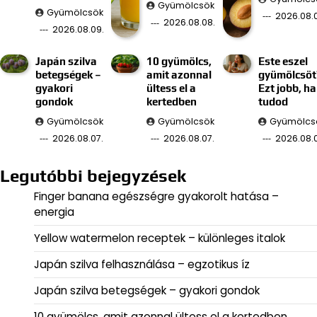
Gyümölcsök
Gyümölcsök
2026.08.
2026.08.08.
2026.08.09.
Japán szilva
10 gyümölcs,
Este eszel
betegségek –
amit azonnal
gyümölcsöt
gyakori
ültess el a
Ezt jobb, ha
gondok
kertedben
tudod
Gyümölcsök
Gyümölcsök
Gyümölcs
2026.08.07.
2026.08.07.
2026.08.
Legutóbbi bejegyzések
Finger banana egészségre gyakorolt hatása –
energia
Yellow watermelon receptek – különleges italok
Japán szilva felhasználása – egzotikus íz
Japán szilva betegségek – gyakori gondok
10 gyümölcs, amit azonnal ültess el a kertedben