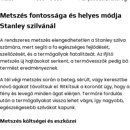
Metszés fontossága és helyes módja
Stanley szilvánál
A rendszeres metszés elengedhetetlen a Stanley szilva
számára, mert segíti a fa egészséges fejlődését,
szellőzését, és a termőgallyak fiatalítását. Az ifjító
metszés új hajtásokat serkent, a termővesszők pedig bő
termést eredményeznek.
A tél végi metszés során a beteg, sérült, vagy keresztbe
növő ágakat távolítsuk el. Ritkítsuk a koronát úgy, hogy a
fény és levegő minden ágat elérjen. Termőre fordulás
után a termőgallyakat vissza lehet vágni, így nagyobb,
egészségesebb szilvákat kapunk.
Metszés költségei és eszközei