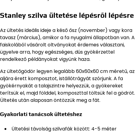
Stanley szilva ültetése lépésről lépésre
Az ültetés ideális ideje a késő ősz (november) vagy kora
tavasz (március), amikor a fa nyugalmi állapotban van. A
faiskolából vásárolt oltványokat érdemes választani,
ügyelve arra, hogy egészséges, dús gyökérzettel
rendelkező példányokat vigyünk haza.
Az ültetőgödör legyen legalább 60x60x60 cm méretű, az
aljára érett komposztot, istállótrágyát szórjunk. A fa
gyökérnyakát a talajszintre helyezzük, a gyökereket
terítsük el, majd földdel, komposzttal töltsük fel a gödröt.
Ültetés után alaposan öntözzük meg a fát.
Gyakorlati tanácsok ültetéshez
Ültetési távolság szilvafák között: 4-5 méter