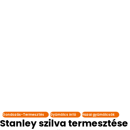
Gondozás-Termesztés
Gyümölcs infó
Hazai gyümölcsök
Stanley szilva termesztése