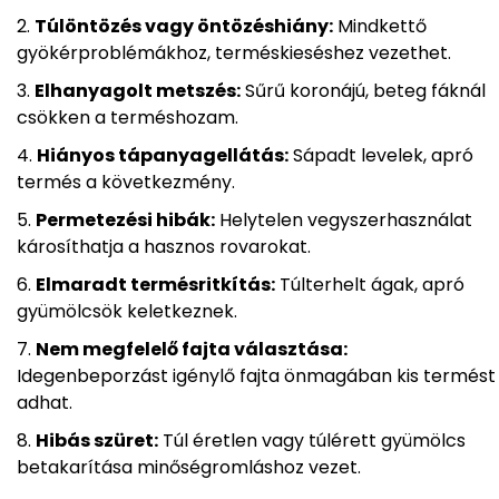
Túlöntözés vagy öntözéshiány:
Mindkettő
gyökérproblémákhoz, terméskieséshez vezethet.
Elhanyagolt metszés:
Sűrű koronájú, beteg fáknál
csökken a terméshozam.
Hiányos tápanyagellátás:
Sápadt levelek, apró
termés a következmény.
Permetezési hibák:
Helytelen vegyszerhasználat
károsíthatja a hasznos rovarokat.
Elmaradt termésritkítás:
Túlterhelt ágak, apró
gyümölcsök keletkeznek.
Nem megfelelő fajta választása:
Idegenbeporzást igénylő fajta önmagában kis termést
adhat.
Hibás szüret:
Túl éretlen vagy túlérett gyümölcs
betakarítása minőségromláshoz vezet.