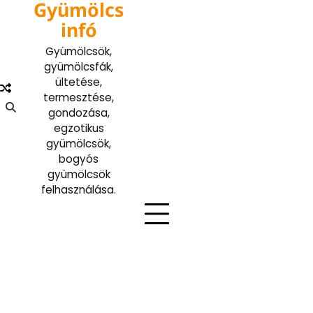
Gyümölcs
Skip
to
infó
content
Gyümölcsök,
gyümölcsfák,
ültetése,
termesztése,
gondozása,
egzotikus
gyümölcsök,
bogyós
gyümölcsök
felhasználása.