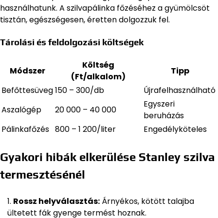
használhatunk. A szilvapálinka főzéséhez a gyümölcsöt
tisztán, egészségesen, éretten dolgozzuk fel.
Tárolási és feldolgozási költségek
Költség
Módszer
Tipp
(Ft/alkalom)
Befőttesüveg
150 – 300/db
Újrafelhasználható
Egyszeri
Aszalógép
20 000 – 40 000
beruházás
Pálinkafőzés
800 – 1 200/liter
Engedélyköteles
Gyakori hibák elkerülése Stanley szilva
termesztésénél
Rossz helyválasztás:
Árnyékos, kötött talajba
ültetett fák gyenge termést hoznak.