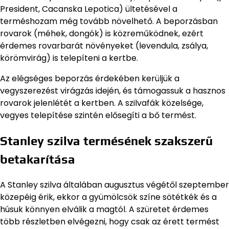
President, Cacanska Lepotica) ültetésével a
terméshozam még tovább növelhető. A beporzásban
rovarok (méhek, dongók) is közreműködnek, ezért
érdemes rovarbarát növényeket (levendula, zsálya,
körömvirág) is telepíteni a kertbe.
Az elégséges beporzás érdekében kerüljük a
vegyszerezést virágzás idején, és támogassuk a hasznos
rovarok jelenlétét a kertben. A szilvafák közelsége,
vegyes telepítése szintén elősegíti a bő termést.
Stanley szilva termésének szakszerű
betakarítása
A Stanley szilva általában augusztus végétől szeptember
közepéig érik, ekkor a gyümölcsök színe sötétkék és a
húsuk könnyen elválik a magtól. A szüretet érdemes
több részletben elvégezni, hogy csak az érett termést