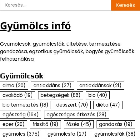
Keresés:
Gyümölcs infó
Gyümölcsök, gyümölcsfák, ültetése, termesztése,
gondozása, egzotikus gyümölcsök, bogyós gyümölcsök
felhasználása
Gyümölcsök
alma
(20)
antioxidáns
(27)
antioxidánsok
(21)
avokádó
(19)
betegségek
(86)
bio
(40)
bio termesztés
(18)
desszert
(70)
diéta
(47)
egészség
(164)
egészséges étkezés
(28)
eper
(20)
frissítő
(19)
főzés
(45)
gondozás
(19)
gyümölcs
(375)
gyümölcsfa
(27)
gyümölcsfák
(38)