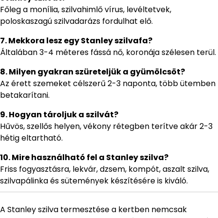
Főleg a monília, szilvahimlő vírus, levéltetvek,
poloskaszagú szilvadarázs fordulhat elő.
7. Mekkora lesz egy Stanley szilvafa?
Általában 3-4 méteres fássá nő, koronája szélesen terül.
8. Milyen gyakran szüreteljük a gyümölcsöt?
Az érett szemeket célszerű 2-3 naponta, több ütemben
betakarítani.
9. Hogyan tároljuk a szilvát?
Hűvös, szellős helyen, vékony rétegben terítve akár 2-3
hétig eltartható.
10. Mire használható fel a Stanley szilva?
Friss fogyasztásra, lekvár, dzsem, kompót, aszalt szilva,
szilvapálinka és sütemények készítésére is kiváló.
A Stanley szilva termesztése a kertben nemcsak