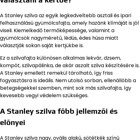
A Stanley szilva az egyik legkedveltebb asztali és ipari
felhasználású gyümölcsfajta, amely hazánk klímáját is jól
viseli. Kiemelkedő termőképessége, valamint a
gyümölcsök nagyméretű, lédús, édes húsa miatt
választják sokan saját kertjükbe is.
Ez a szilvafajta különösen alkalmas lekvár, dzsem,
kompót, szilvapálinka, de akár aszalt szilva készítésére is.
A Stanley emellett remekül tárolható, így friss
fogyasztásra is ideális. Nem utolsó sorban, ellenállóbb a
betegségekkel szemben, mint sok más szilvafajta, így
kevesebb vegyi védelem szükséges.
A Stanley szilva főbb jellemzői és
előnyei
A Stanley szilva nagy, ovális alakú, sötétkék színű