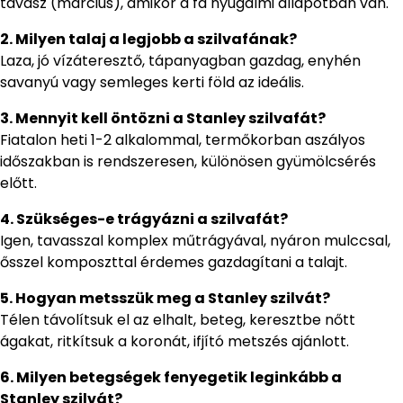
tavasz (március), amikor a fa nyugalmi állapotban van.
2. Milyen talaj a legjobb a szilvafának?
Laza, jó vízáteresztő, tápanyagban gazdag, enyhén
savanyú vagy semleges kerti föld az ideális.
3. Mennyit kell öntözni a Stanley szilvafát?
Fiatalon heti 1-2 alkalommal, termőkorban aszályos
időszakban is rendszeresen, különösen gyümölcsérés
előtt.
4. Szükséges-e trágyázni a szilvafát?
Igen, tavasszal komplex műtrágyával, nyáron mulccsal,
ősszel komposzttal érdemes gazdagítani a talajt.
5. Hogyan metsszük meg a Stanley szilvát?
Télen távolítsuk el az elhalt, beteg, keresztbe nőtt
ágakat, ritkítsuk a koronát, ifjító metszés ajánlott.
6. Milyen betegségek fenyegetik leginkább a
Stanley szilvát?