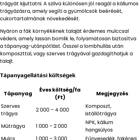
trágyát kijuttatni. A szilva különösen jól reagál a káliumos
trágyázásra, amely segíti a gyümölcsök beérését,
cukortartalmának növekedését.
Nyáron a fák környékének talaját érdemes mulccsal
védeni, amely lassan bomlik le, folyamatosan biztosítva
a tápanyag-utánpótlást. Ősszel a lombhullás után
komposzttal, vagy szerves trágyával gazdagíthatjuk a
talajt.
Tápanyagellátási költségek
Éves költség/fa
Tápanyag
Megjegyzés
(Ft)
Szerves
Komposzt,
2 000 – 4 000
trágya
istállótrágya
NPK, kálium
Műtrágya
1 000 – 2 000
hangsúlyos
Mulcs
1 000 – 3 000
Fűnyesedék, fakéreg