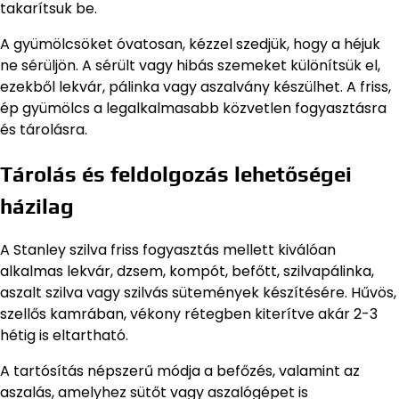
takarítsuk be.
A gyümölcsöket óvatosan, kézzel szedjük, hogy a héjuk
ne sérüljön. A sérült vagy hibás szemeket különítsük el,
ezekből lekvár, pálinka vagy aszalvány készülhet. A friss,
ép gyümölcs a legalkalmasabb közvetlen fogyasztásra
és tárolásra.
Tárolás és feldolgozás lehetőségei
házilag
A Stanley szilva friss fogyasztás mellett kiválóan
alkalmas lekvár, dzsem, kompót, befőtt, szilvapálinka,
aszalt szilva vagy szilvás sütemények készítésére. Hűvös,
szellős kamrában, vékony rétegben kiterítve akár 2-3
hétig is eltartható.
A tartósítás népszerű módja a befőzés, valamint az
aszalás, amelyhez sütőt vagy aszalógépet is