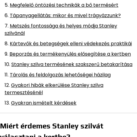
Megfelelő öntözési technikák a bő termésért
Tápanyagellátás: mikor és mivel trágyázzunk?
Metszés fontossága és helyes módja Stanley
szilvánál
Kártevők és betegségek elleni védekezés praktikái
Beporzás és termékenyülés elősegítése a kertben
Stanley szilva termésének szakszerű betakarítása
Tárolás és feldolgozás lehetőségei házilag
Gyakori hibák elkerülése Stanley szilva
termesztésénél
Gyakran ismételt kérdések
Miért érdemes Stanley szilvát
választani a kertbe?