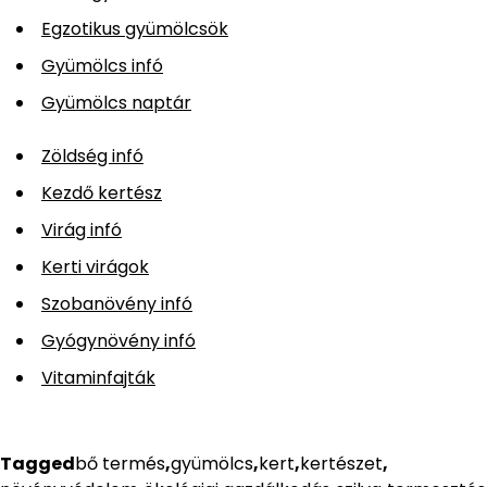
Egzotikus gyümölcsök
Gyümölcs infó
Gyümölcs naptár
Zöldség infó
Kezdő kertész
Virág infó
Kerti virágok
Szobanövény infó
Gyógynövény infó
Vitaminfajták
Tagged
bő termés
,
gyümölcs
,
kert
,
kertészet
,