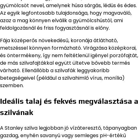
gyümölcsöt nevel, amelynek húsa sárgás, lédús és édes.
Az egyik legfontosabb tulajdonsága, hogy magvaváló,
azaz a mag könnyen elválik a gyümölcshústól, ami
feldolgozásnál és friss fogyasztásnál is előny.
Fája középerős növekedésű, koronája átlátható,
metszéssel könnyen formázható. Virágzása középkorai,
és öntermékeny, így nem feltétlenül igényel porzófajtát,
de más szilvafajtákkal együtt ültetve bővebb termés
várható. Ellenállóbb a szilvafák leggyakoribb
betegségeivel (például a szilvahimlő vírus, monília)
szemben.
Ideális talaj és fekvés megválasztása a
szilvának
A Stanley szilva legjobban jó vízáteresztő, tápanyagban
gazdag, enyhén savanyú vagy semleges pH-értékű