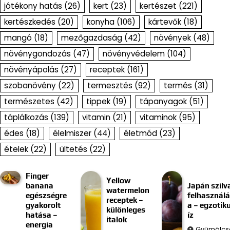
jótékony hatás
(26)
kert
(23)
kertészet
(221)
kertészkedés
(20)
konyha
(106)
kártevők
(18)
mangó
(18)
mezőgazdaság
(42)
növények
(48)
növénygondozás
(47)
növényvédelem
(104)
növényápolás
(27)
receptek
(161)
szobanövény
(22)
termesztés
(92)
termés
(31)
természetes
(42)
tippek
(19)
tápanyagok
(51)
táplálkozás
(139)
vitamin
(21)
vitaminok
(95)
édes
(18)
élelmiszer
(44)
életmód
(23)
ételek
(22)
ültetés
(22)
Finger
Yellow
banana
Japán szilv
watermelon
egészségre
felhasznál
receptek –
gyakorolt
a – egzotik
különleges
hatása –
íz
italok
energia
Gyümölcs