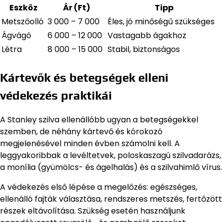
Eszköz
Ár (Ft)
Tipp
Metszőolló
3 000 – 7 000
Éles, jó minőségű szükséges
Ágvágó
6 000 – 12 000
Vastagabb ágakhoz
Létra
8 000 – 15 000
Stabil, biztonságos
Kártevők és betegségek elleni
védekezés praktikái
A Stanley szilva ellenállóbb ugyan a betegségekkel
szemben, de néhány kártevő és kórokozó
megjelenésével minden évben számolni kell. A
leggyakoribbak a levéltetvek, poloskaszagú szilvadarázs,
a monília (gyümölcs- és ágelhalás) és a szilvahimlő vírus.
A védekezés első lépése a megelőzés: egészséges,
ellenálló fajták választása, rendszeres metszés, fertőzött
részek eltávolítása. Szükség esetén használjunk