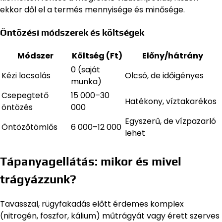
ekkor dől el a termés mennyisége és minősége.
Öntözési módszerek és költségek
Módszer
Költség (Ft)
Előny/hátrány
0 (saját
Kézi locsolás
Olcsó, de időigényes
munka)
Csepegtető
15 000–30
Hatékony, víztakarékos
öntözés
000
Egyszerű, de vízpazarló
Öntözőtömlős
6 000–12 000
lehet
Tápanyagellátás: mikor és mivel
trágyázzunk?
Tavasszal, rügyfakadás előtt érdemes komplex
(nitrogén, foszfor, kálium) műtrágyát vagy érett szerves