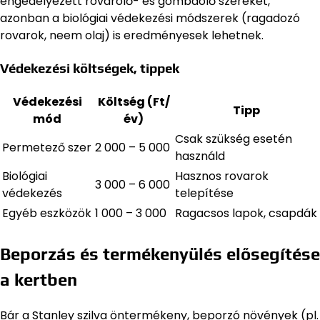
engedélyezett rovarölő- és gombaölő szereket,
azonban a biológiai védekezési módszerek (ragadozó
rovarok, neem olaj) is eredményesek lehetnek.
Védekezési költségek, tippek
Védekezési
Költség (Ft/
Tipp
mód
év)
Csak szükség esetén
Permetező szer
2 000 – 5 000
használd
Biológiai
Hasznos rovarok
3 000 – 6 000
védekezés
telepítése
Egyéb eszközök
1 000 – 3 000
Ragacsos lapok, csapdák
Beporzás és termékenyülés elősegítése
a kertben
Bár a Stanley szilva öntermékeny, beporzó növények (pl.