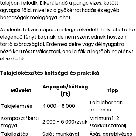
talajban fejlődik. Elkerülendő a pangó vizes, kötött
agyagos föld, mivel ez a gyökérrothadás és egyéb
betegségek melegágya lehet.
Az ideális fekvés napos, meleg, szélvédett hely, ahol a fák
elegendő fényt kapnak, de nem szenvednek hosszan
tartó szárazságtól. Érdemes délre vagy délnyugatra
néző kertrészt választani, ahol a fák a legtöbb napfényt
élvezhetik.
Talajelőkészítés költségei és praktikái
Anyagok/költség
Művelet
Tipp
(Ft)
Talajlaborban
Talajelemzés
4 000 – 8 000
érdemes
Komposzt/kerti
Minimum 1-2
2 000 – 6 000/zsák
trágya
zsákkal számolj
Talajlazítás
Saját munkával
Ásás, gereblyézés