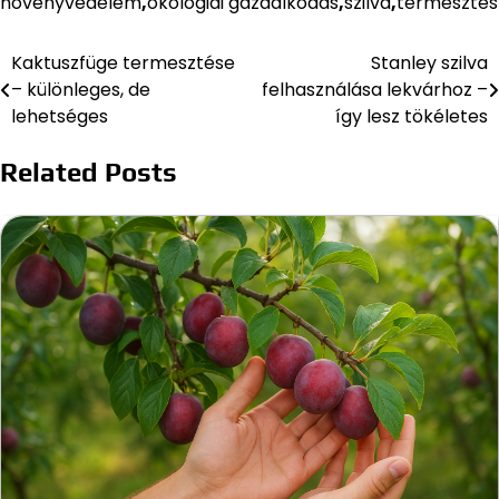
növényvédelem
,
ökológiai gazdálkodás
,
szilva
,
termesztés
Kaktuszfüge termesztése
Stanley szilva
Bejegyzés
– különleges, de
felhasználása lekvárhoz –
navigáció
lehetséges
így lesz tökéletes
Related Posts