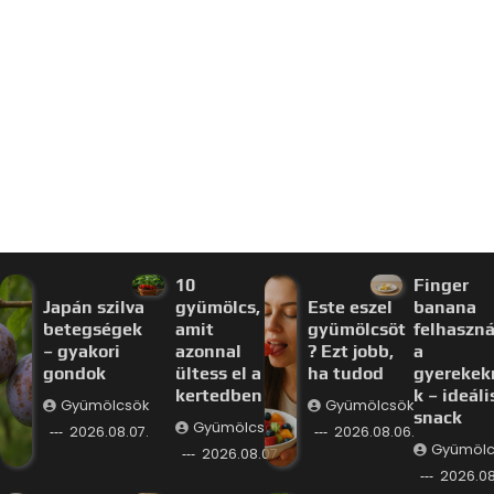
10
Finger
Japán szilva
gyümölcs,
Este eszel
banana
betegségek
amit
gyümölcsöt
felhaszná
– gyakori
azonnal
? Ezt jobb,
a
gondok
ültess el a
ha tudod
gyerekek
kertedben
k – ideáli
Gyümölcsök
Gyümölcsök
snack
Gyümölcsök
2026.08.07.
2026.08.06.
Gyümölc
2026.08.07.
2026.08