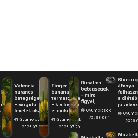
Bluecro
Birsalma
Valencia
Finger
áfonya
betegségek
lás
narancs
banana
felhaszn
– mire
betegségek
termesztése
a diétáb
figyelj
ne
– sárguló
– kis helyen
jó válas
s
levelek okai
is működik
Gyümölcsök
Gyümöl
2026.08.04.
Gyümölcsök
Gyümölcsök
2026.0
sök
2026.07.30.
2026.07.29.
.04.
Mirabell
Mirabella