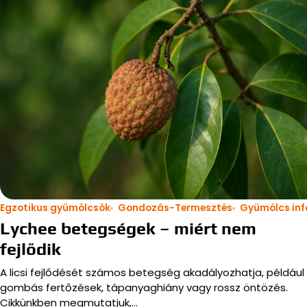
Egzotikus gyümölcsök
Gondozás-Termesztés
Gyümölcs inf
Lychee betegségek – miért nem
fejlődik
A licsi fejlődését számos betegség akadályozhatja, például
gombás fertőzések, tápanyaghiány vagy rossz öntözés.
Cikkünkben megmutatjuk,…