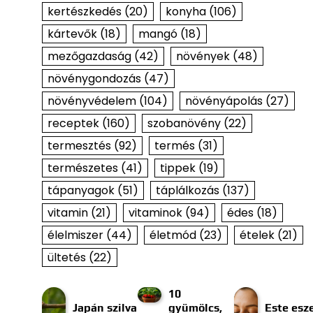
kertészkedés
(20)
konyha
(106)
kártevők
(18)
mangó
(18)
mezőgazdaság
(42)
növények
(48)
növénygondozás
(47)
növényvédelem
(104)
növényápolás
(27)
receptek
(160)
szobanövény
(22)
termesztés
(92)
termés
(31)
természetes
(41)
tippek
(19)
tápanyagok
(51)
táplálkozás
(137)
vitamin
(21)
vitaminok
(94)
édes
(18)
élelmiszer
(44)
életmód
(23)
ételek
(21)
ültetés
(22)
10
Japán szilva
gyümölcs,
Este esze