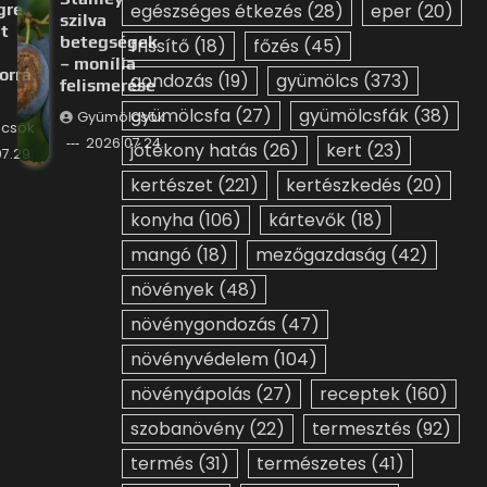
gre
egészséges étkezés
(28)
eper
(20)
szilva
t
betegségek
frissítő
(18)
főzés
(45)
– monília
orrá
gondozás
(19)
gyümölcs
(373)
felismerése
gyümölcsfa
(27)
gyümölcsfák
(38)
Gyümölcsök
csök
2026.07.24.
jótékony hatás
(26)
kert
(23)
7.29.
kertészet
(221)
kertészkedés
(20)
konyha
(106)
kártevők
(18)
mangó
(18)
mezőgazdaság
(42)
növények
(48)
növénygondozás
(47)
növényvédelem
(104)
növényápolás
(27)
receptek
(160)
szobanövény
(22)
termesztés
(92)
termés
(31)
természetes
(41)