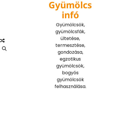
Gyümölcs
Skip
to
infó
content
Gyümölcsök,
gyümölcsfák,
ültetése,
termesztése,
gondozása,
egzotikus
gyümölcsök,
bogyós
gyümölcsök
felhasználása.