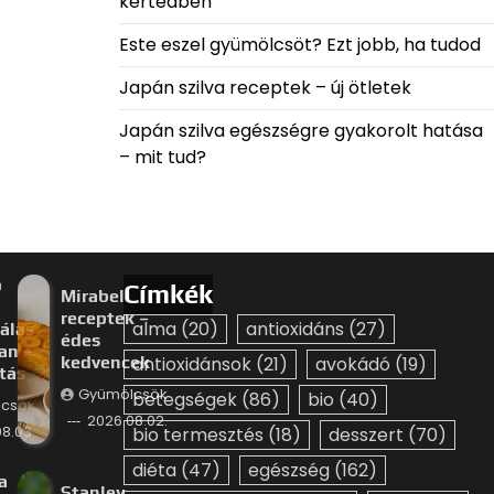
kertedben
Este eszel gyümölcsöt? Ezt jobb, ha tudod
Japán szilva receptek – új ötletek
Japán szilva egészségre gyakorolt hatása
– mit tud?
p
Címkék
Mirabella
receptek –
alma
(20)
antioxidáns
(27)
álás
édes
an –
kedvencek
antioxidánsok
(21)
avokádó
(19)
ztás
Gyümölcsök
betegségek
(86)
bio
(40)
csök
2026.08.02.
8.03.
bio termesztés
(18)
desszert
(70)
diéta
(47)
egészség
(162)
a
Stanley