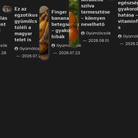
egészsé
szilva
Ez az
gyakorol
Finger
termesztése
egzotikus
hatása –
lás
banana
– könnyen
gyümölcs
vitaminf
ént
betegségek
nevelhető
túléli a
s
l
– gyakori
magyar
Gyümölcsök
hibák
Gyümöl
telet is
2026.08.01.
2026.0
sök
Gyümölcsök
Gyümölcsök
.28.
2026.07.23.
2026.07.25.