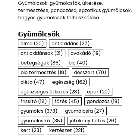
Gyümölcsök, gyümölcsfák, ültetése,
termesztése, gondozása, egzotikus gyümölcsök,
bogyós gyümölcsök felhasználása
Gyümölcsök
alma
(20)
antioxidáns
(27)
antioxidánsok
(21)
avokádó
(19)
betegségek
(86)
bio
(40)
bio termesztés
(18)
desszert
(70)
diéta
(47)
egészség
(162)
egészséges étkezés
(28)
eper
(20)
frissítő
(18)
főzés
(45)
gondozás
(19)
gyümölcs
(373)
gyümölcsfa
(27)
gyümölcsfák
(38)
jótékony hatás
(26)
kert
(23)
kertészet
(221)