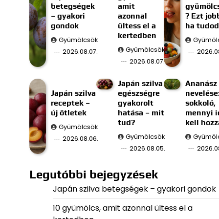
betegségek
amit
gyümölc
– gyakori
azonnal
? Ezt job
gondok
ültess el a
ha tudod
kertedben
Gyümölcsök
Gyümöl
Gyümölcsök
2026.08.07.
2026.0
2026.08.07.
Japán szilva
Ananász
Japán szilva
egészségre
nevelése
receptek –
gyakorolt
sokkoló,
új ötletek
hatása – mit
mennyi i
tud?
kell hozz
Gyümölcsök
Gyümölcsök
Gyümöl
2026.08.06.
2026.08.05.
2026.0
Legutóbbi bejegyzések
Japán szilva betegségek – gyakori gondok
10 gyümölcs, amit azonnal ültess el a