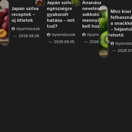
Japán szilva
Ananász
Japán szilva
egészségre
nevelése:
Mini kiwi
receptek –
gyakorolt
sokkoló,
felhaszná
új ötletek
hatása – mit
mennyi idő
a snackk
tud?
kell hozzá
Gyümölcsök
– héjastu
Gyümölcsök
Gyümölcsök
ehető
2026.08.06.
2026.08.05.
2026.08.05.
Gyümölc
2026.07