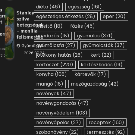
diéta
(46)
egészség
(161)
a
Stanley
gre
egészséges étkezés
(28)
eper
(20)
szilva
t
betegségek
frissítő
(18)
főzés
(45)
– monília
orrá
gondozás
(18)
gyümölcs
(371)
felismerése
gyümölcsfa
(27)
gyümölcsfák
(37)
Gyümölcsök
csök
2026.07.24.
jótékony hatás
(26)
kert
(22)
7.29.
kertészet
(220)
kertészkedés
(19)
konyha
(106)
kártevők
(17)
mangó
(18)
mezőgazdaság
(42)
növények
(47)
növénygondozás
(47)
növényvédelem
(103)
növényápolás
(27)
receptek
(160)
szobanövény
(22)
termesztés
(92)