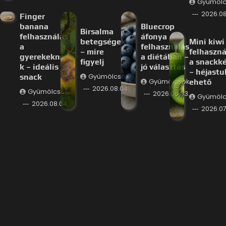
Gyümölc
2026.08
Finger
banana
Bluecrop
Birsalma
felhasználás
áfonya
betegségek
Mini kiwi
a
felhasználás
– mire
felhaszná
gyerekekne
a diétában –
figyelj
a snackk
k – ideális
jó választás
– héjastu
snack
Gyümölcsök
Gyümölcsök
ehető
2026.08.04.
Gyümölcsök
2026.08.03.
Gyümölc
2026.08.04.
2026.07