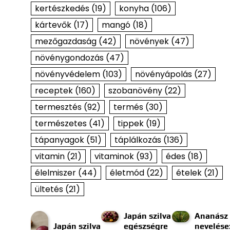
kertészkedés
(19)
konyha
(106)
kártevők
(17)
mangó
(18)
mezőgazdaság
(42)
növények
(47)
növénygondozás
(47)
növényvédelem
(103)
növényápolás
(27)
receptek
(160)
szobanövény
(22)
termesztés
(92)
termés
(30)
természetes
(41)
tippek
(19)
tápanyagok
(51)
táplálkozás
(136)
vitamin
(21)
vitaminok
(93)
édes
(18)
élelmiszer
(44)
életmód
(22)
ételek
(21)
ültetés
(21)
Japán szilva
Ananász
Japán szilva
egészségre
nevelése