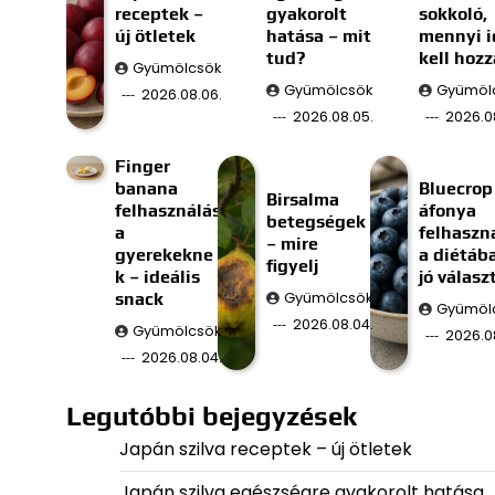
receptek –
gyakorolt
sokkoló,
új ötletek
hatása – mit
mennyi i
tud?
kell hozz
Gyümölcsök
Gyümölcsök
Gyümöl
2026.08.06.
2026.08.05.
2026.0
Finger
banana
Bluecrop
Birsalma
felhasználás
áfonya
betegségek
a
felhaszn
– mire
gyerekekne
a diétáb
figyelj
k – ideális
jó válasz
snack
Gyümölcsök
Gyümöl
2026.08.04.
Gyümölcsök
2026.0
2026.08.04.
Legutóbbi bejegyzések
Japán szilva receptek – új ötletek
Japán szilva egészségre gyakorolt hatása