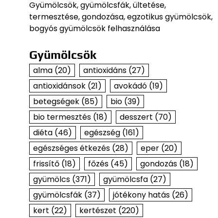
Gyümölcsök, gyümölcsfák, ültetése,
termesztése, gondozása, egzotikus gyümölcsök,
bogyós gyümölcsök felhasználása
Gyümölcsök
alma
(20)
antioxidáns
(27)
antioxidánsok
(21)
avokádó
(19)
betegségek
(85)
bio
(39)
bio termesztés
(18)
desszert
(70)
diéta
(46)
egészség
(161)
egészséges étkezés
(28)
eper
(20)
frissítő
(18)
főzés
(45)
gondozás
(18)
gyümölcs
(371)
gyümölcsfa
(27)
gyümölcsfák
(37)
jótékony hatás
(26)
kert
(22)
kertészet
(220)