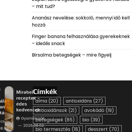
– mit tud?
Ananász nevelése: sokkoló, mennyi idő kell
hozzá
Finger banana felhasználása gyerekeknek
– ideális snack
Birsalma betegségek – mire figyelj
p
Címkék
Mirabella
receptek –
alma
(20)
antioxidáns
(27)
álás
édes
an –
kedvencek
antioxidánsok
(21)
avokádó
(19)
ztás
Gyümölcsök
betegségek
(85)
bio
(39)
csök
2026.08.02.
8.03.
bio termesztés
(18)
desszert
(70)