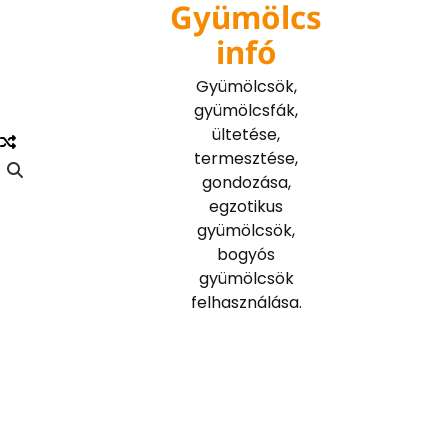
Gyümölcs
Skip
to
infó
content
Gyümölcsök,
gyümölcsfák,
ültetése,
termesztése,
gondozása,
egzotikus
gyümölcsök,
bogyós
gyümölcsök
felhasználása.