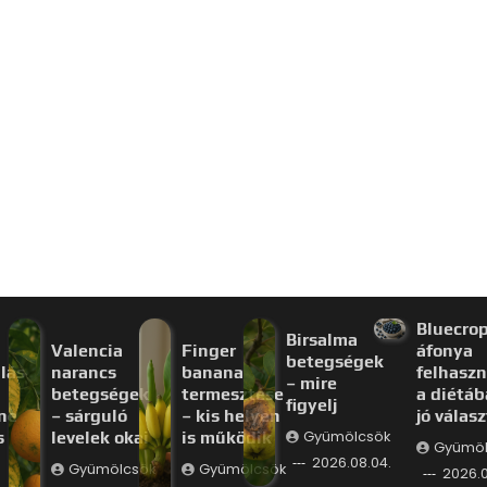
Bluecro
Birsalma
Valencia
Finger
áfonya
betegségek
lás
narancs
banana
felhaszn
– mire
betegségek
termesztése
a diétáb
figyelj
ne
– sárguló
– kis helyen
jó válas
s
levelek okai
is működik
Gyümölcsök
Gyümöl
2026.08.04.
Gyümölcsök
Gyümölcsök
2026.0