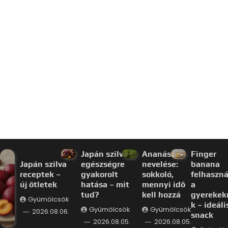
Japán szilva
Ananász
Finger
Japán szilva
egészségre
nevelése:
banana
receptek –
gyakorolt
sokkoló,
felhaszná
új ötletek
hatása – mit
mennyi idő
a
tud?
kell hozzá
gyerekek
Gyümölcsök
k – ideáli
Gyümölcsök
Gyümölcsök
2026.08.06.
snack
2026.08.05.
2026.08.05.