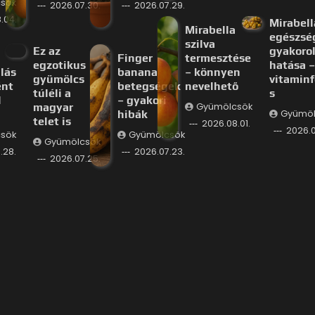
sök
2026.07.30.
2026.07.29.
.04.
Mirabell
Mirabella
egészsé
szilva
Ez az
gyakorol
Finger
termesztése
egzotikus
hatása –
lás
banana
– könnyen
gyümölcs
vitaminf
ént
betegségek
nevelhető
túléli a
s
l
– gyakori
magyar
Gyümölcsök
hibák
Gyümöl
telet is
2026.08.01.
2026.0
sök
Gyümölcsök
Gyümölcsök
.28.
2026.07.23.
2026.07.25.