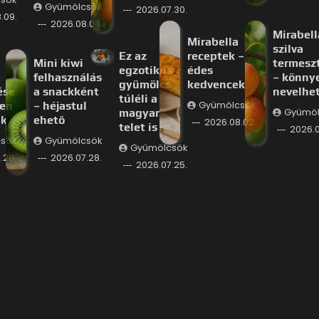
Gyümölcsök
2026.07.30.
.09.
2026.08.04.
Mirabell
Mirabella
szilva
Ez az
receptek –
Mini kiwi
termesz
egzotikus
édes
felhasználás
– könny
gyümölcs
kedvencek
ése
a snackként
nevelhe
túléli a
yen
– héjastul
Gyümölcsök
magyar
Gyümöl
ik
ehető
2026.08.02.
telet is
2026.0
sök
Gyümölcsök
Gyümölcsök
.29.
2026.07.28.
2026.07.25.