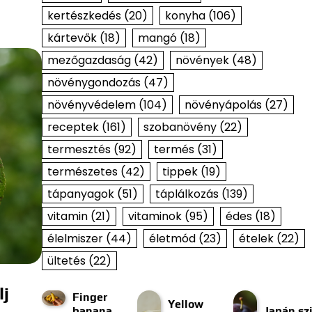
kertészkedés
(20)
konyha
(106)
kártevők
(18)
mangó
(18)
mezőgazdaság
(42)
növények
(48)
növénygondozás
(47)
növényvédelem
(104)
növényápolás
(27)
receptek
(161)
szobanövény
(22)
termesztés
(92)
termés
(31)
természetes
(42)
tippek
(19)
tápanyagok
(51)
táplálkozás
(139)
vitamin
(21)
vitaminok
(95)
édes
(18)
élelmiszer
(44)
életmód
(23)
ételek
(22)
ültetés
(22)
lj
Finger
Yellow
banana
Japán szi