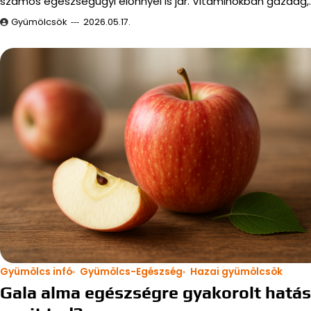
számos egészségügyi előnnyel is jár. Vitaminokban gazdag,
Gyümölcsök
2026.05.17.
Gyümölcs infó
Gyümölcs-Egészség
Hazai gyümölcsök
Gala alma egészségre gyakorolt hatá