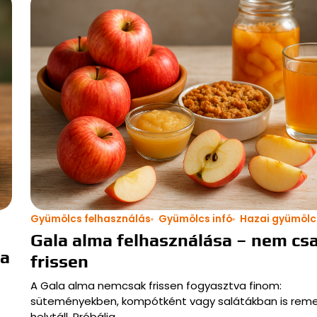
Gyümölcs felhasználás
Gyümölcs infó
Hazai gyümölc
Gala alma felhasználása – nem cs
sa
frissen
A Gala alma nemcsak frissen fogyasztva finom:
süteményekben, kompótként vagy salátákban is reme
helytáll. Próbálja…