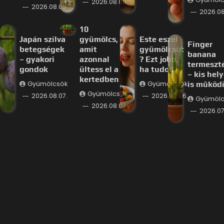
2026.08.08.
2026.08.09.
2026.08
10
Japán szilva
gyümölcs,
Este eszel
Finger
betegségek
amit
gyümölcsöt
banana
– gyakori
azonnal
? Ezt jobb,
termeszt
gondok
ültess el a
ha tudod
– kis hel
kertedben
Gyümölcsök
Gyümölcsök
is működ
Gyümölcsök
2026.08.07.
2026.08.06.
Gyümölc
2026.08.07.
2026.07