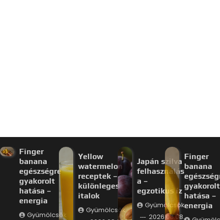
Finger
Yellow
Finger
banana
Japán szilva
watermelon
banana
egészségre
felhasználás
receptek –
egészség
gyakorolt
a –
különleges
gyakorolt
hatása –
egzotikus íz
italok
hatása –
energia
Gyümölcsök
energia
Gyümölcsök
Gyümölcsök
2026.08.08.
Gyümölc