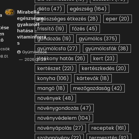
diéta
(47)
egészség
(164)
Mirabella
a
egészségre
egészséges étkezés
(28)
eper
(20)
gyakorolt
tése
frissítő
(19)
főzés
(45)
hatása –
en
vitaminforrá
gondozás
(19)
gyümölcs
(375)
tő
s
gyümölcsfa
(27)
gyümölcsfák
(38)
csök
Gyümölcsök
8.01.
jótékony hatás
(26)
kert
(23)
2026.07.29.
kertészet
(221)
kertészkedés
(20)
konyha
(106)
kártevők
(18)
mangó
(18)
mezőgazdaság
(42)
növények
(48)
növénygondozás
(47)
növényvédelem
(104)
növényápolás
(27)
receptek
(161)
szobanövény
(22)
termesztés
(92)