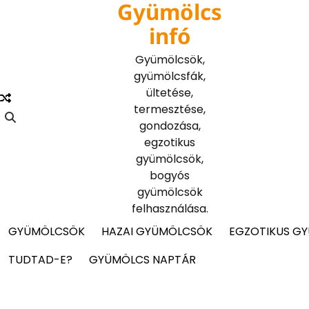
Gyümölcs
Skip
to
infó
content
Gyümölcsök,
gyümölcsfák,
ültetése,
termesztése,
gondozása,
egzotikus
gyümölcsök,
bogyós
gyümölcsök
felhasználása.
GYÜMÖLCSÖK
HAZAI GYÜMÖLCSÖK
EGZOTIKUS G
TUDTAD-E?
GYÜMÖLCS NAPTÁR