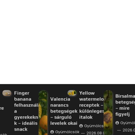
Finger
Yellow
Birsalm
banana
Valencia
watermelon
betegsé
felhasználás
narancs
receptek –
re
– mire
a
betegségek
különleges
figyelj
gyerekekne
– sárguló
italok
k – ideális
levelek okai
Gyümöl
Gyümölcsök
snack
2026.0
Gyümölcsök
2026.08.08.
sök