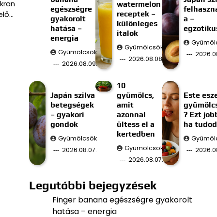
kran
watermelon
egészségre
felhaszn
receptek –
elő…
gyakorolt
a –
különleges
hatása –
egzotikus
italok
energia
Gyümöl
Gyümölcsök
Gyümölcsök
2026.0
2026.08.08.
2026.08.09.
10
Japán szilva
gyümölcs,
Este esze
betegségek
amit
gyümölc
– gyakori
azonnal
? Ezt job
gondok
ültess el a
ha tudod
kertedben
Gyümölcsök
Gyümöl
Gyümölcsök
2026.08.07.
2026.0
2026.08.07.
Legutóbbi bejegyzések
Finger banana egészségre gyakorolt
hatása – energia