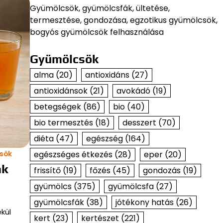
Gyümölcsök, gyümölcsfák, ültetése,
termesztése, gondozása, egzotikus gyümölcsök,
bogyós gyümölcsök felhasználása
Gyümölcsök
alma
(20)
antioxidáns
(27)
antioxidánsok
(21)
avokádó
(19)
betegségek
(86)
bio
(40)
bio termesztés
(18)
desszert
(70)
diéta
(47)
egészség
(164)
egészséges étkezés
(28)
eper
(20)
sök
ak
frissítő
(19)
főzés
(45)
gondozás
(19)
gyümölcs
(375)
gyümölcsfa
(27)
gyümölcsfák
(38)
jótékony hatás
(26)
kül
kert
(23)
kertészet
(221)