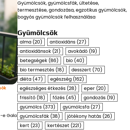
Gyümölcsök, gyümölcsfák, ültetése,
termesztése, gondozása, egzotikus gyümölcsök,
bogyós gyümölcsök felhasználása
Gyümölcsök
alma
(20)
antioxidáns
(27)
antioxidánsok
(21)
avokádó
(19)
betegségek
(86)
bio
(40)
bio termesztés
(18)
desszert
(70)
diéta
(47)
egészség
(162)
egészséges étkezés
(28)
eper
(20)
sök
–
frissítő
(18)
főzés
(45)
gondozás
(19)
gyümölcs
(373)
gyümölcsfa
(27)
t-e Gala
gyümölcsfák
(38)
jótékony hatás
(26)
kert
(23)
kertészet
(221)