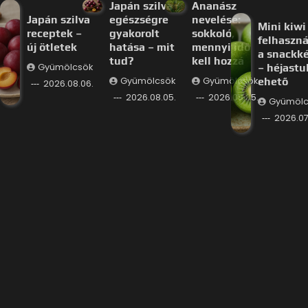
Japán szilva
Ananász
Japán szilva
egészségre
nevelése:
Mini kiwi
receptek –
gyakorolt
sokkoló,
felhaszná
új ötletek
hatása – mit
mennyi idő
a snackk
tud?
kell hozzá
Gyümölcsök
– héjastu
Gyümölcsök
Gyümölcsök
ehető
2026.08.06.
2026.08.05.
2026.08.05.
Gyümölc
2026.07