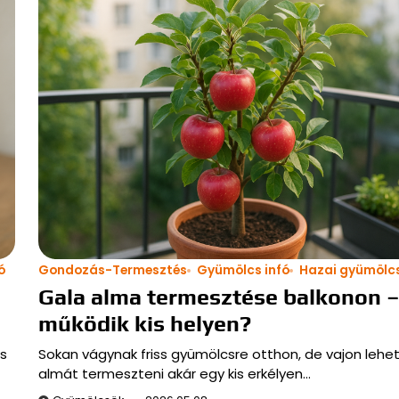
ó
Gondozás-Termesztés
Gyümölcs infó
Hazai gyümölc
Gala alma termesztése balkonon 
működik kis helyen?
is
Sokan vágynak friss gyümölcsre otthon, de vajon lehe
almát termeszteni akár egy kis erkélyen…