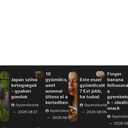
10
Finger
Japán szilva
gyümölcs,
Este eszel
banana
betegségek
amit
gyümölcsöt
felhaszná
– gyakori
azonnal
? Ezt jobb,
a
gondok
ültess el a
ha tudod
gyerekek
kertedben
k – ideáli
Gyümölcsök
Gyümölcsök
snack
Gyümölcsök
2026.08.07.
2026.08.06.
Gyümölc
2026.08.07.
2026.08