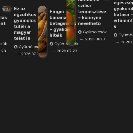
egészsé
szilva
Ez az
gyakorol
Finger
termesztése
egzotikus
hatása –
lás
banana
– könnyen
gyümölcs
vitaminf
ént
betegségek
nevelhető
túléli a
s
l
– gyakori
magyar
Gyümölcsök
hibák
Gyümöl
telet is
2026.08.01.
2026.0
sök
Gyümölcsök
Gyümölcsök
.28.
2026.07.23.
2026.07.25.