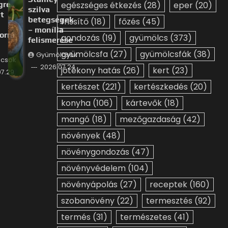
gre
egészséges étkezés
(28)
eper
(20)
szilva
t
betegségek
frissítő
(18)
főzés
(45)
– monília
orrá
gondozás
(19)
gyümölcs
(373)
felismerése
gyümölcsfa
(27)
gyümölcsfák
(38)
Gyümölcsök
csök
2026.07.24.
jótékony hatás
(26)
kert
(23)
7.29.
kertészet
(221)
kertészkedés
(20)
konyha
(106)
kártevők
(18)
mangó
(18)
mezőgazdaság
(42)
növények
(48)
növénygondozás
(47)
növényvédelem
(104)
növényápolás
(27)
receptek
(160)
szobanövény
(22)
termesztés
(92)
termés
(31)
természetes
(41)