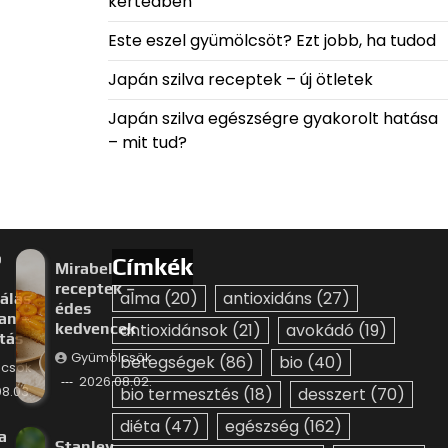
kertedben
Este eszel gyümölcsöt? Ezt jobb, ha tudod
Japán szilva receptek – új ötletek
Japán szilva egészségre gyakorolt hatása
– mit tud?
p
Címkék
Mirabella
receptek –
alma
(20)
antioxidáns
(27)
álás
édes
an –
kedvencek
antioxidánsok
(21)
avokádó
(19)
ztás
Gyümölcsök
betegségek
(86)
bio
(40)
csök
2026.08.02.
8.03.
bio termesztés
(18)
desszert
(70)
diéta
(47)
egészség
(162)
a
Stanley