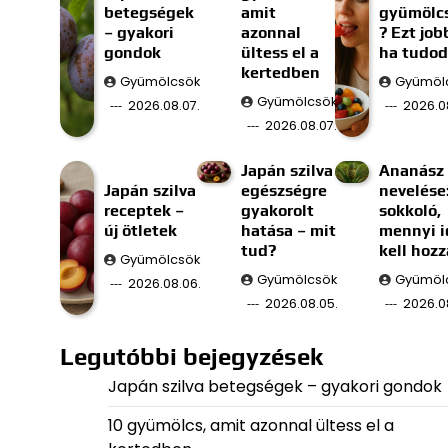
betegségek
amit
gyümölc
– gyakori
azonnal
? Ezt job
gondok
ültess el a
ha tudod
kertedben
Gyümölcsök
Gyümöl
Gyümölcsök
2026.08.07.
2026.0
2026.08.07.
Japán szilva
Ananász
Japán szilva
egészségre
nevelése
receptek –
gyakorolt
sokkoló,
új ötletek
hatása – mit
mennyi i
tud?
kell hozz
Gyümölcsök
Gyümölcsök
Gyümöl
2026.08.06.
2026.08.05.
2026.0
Legutóbbi bejegyzések
Japán szilva betegségek – gyakori gondok
10 gyümölcs, amit azonnal ültess el a