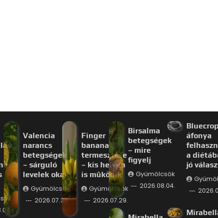
Bluecro
Birsalma
Valencia
Finger
áfonya
betegségek
lás
narancs
banana
felhaszn
– mire
betegségek
termesztése
a diétáb
figyelj
ne
– sárguló
– kis helyen
jó válas
s
levelek okai
is működik
Gyümölcsök
Gyümöl
2026.08.04.
Gyümölcsök
Gyümölcsök
2026.0
sök
2026.07.30.
2026.07.29.
.04.
Mirabell
Mirabella