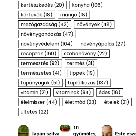
kertészkedés
(20)
konyha
(106)
kártevők
(18)
mangó
(18)
mezőgazdaság
(42)
növények
(48)
növénygondozás
(47)
növényvédelem
(104)
növényápolás
(27)
receptek
(160)
szobanövény
(22)
termesztés
(92)
termés
(31)
természetes
(41)
tippek
(19)
tápanyagok
(51)
táplálkozás
(137)
vitamin
(21)
vitaminok
(94)
édes
(18)
élelmiszer
(44)
életmód
(23)
ételek
(21)
ültetés
(22)
10
Japán szilva
gyümölcs,
Este esze