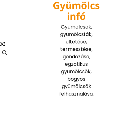
Gyümölcs
Skip
to
infó
content
Gyümölcsök,
gyümölcsfák,
ültetése,
termesztése,
gondozása,
egzotikus
gyümölcsök,
bogyós
gyümölcsök
felhasználása.