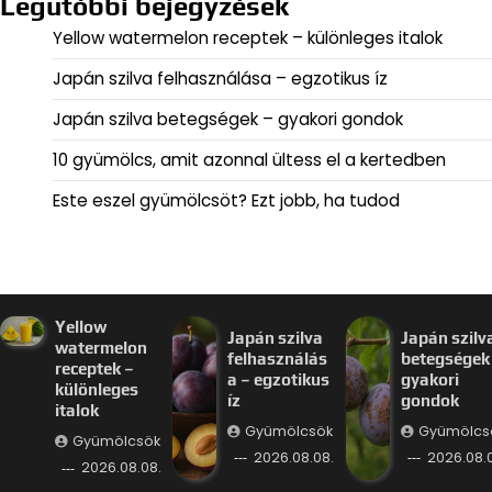
Legutóbbi bejegyzések
Yellow watermelon receptek – különleges italok
Japán szilva felhasználása – egzotikus íz
Japán szilva betegségek – gyakori gondok
10 gyümölcs, amit azonnal ültess el a kertedben
Este eszel gyümölcsöt? Ezt jobb, ha tudod
Yellow
Japán szilva
Japán szilv
watermelon
felhasználás
betegségek
receptek –
a – egzotikus
gyakori
különleges
íz
gondok
italok
Gyümölcsök
Gyümölcs
Gyümölcsök
2026.08.08.
2026.08.0
2026.08.08.