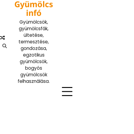
Gyümölcs
Skip
to
infó
content
Gyümölcsök,
gyümölcsfák,
ültetése,
termesztése,
gondozása,
egzotikus
gyümölcsök,
bogyós
gyümölcsök
felhasználása.