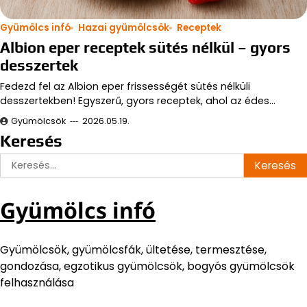
Gyümölcs infó
Hazai gyümölcsök
Receptek
Albion eper receptek sütés nélkül – gyors
desszertek
Fedezd fel az Albion eper frissességét sütés nélküli
desszertekben! Egyszerű, gyors receptek, ahol az édes…
Gyümölcsök
2026.05.19.
Keresés
Keresés:
Gyümölcs infó
Gyümölcsök, gyümölcsfák, ültetése, termesztése,
gondozása, egzotikus gyümölcsök, bogyós gyümölcsök
felhasználása