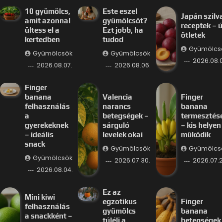
10 gyümölcs,
Este eszel
Japán szilv
amit azonnal
gyümölcsöt?
receptek – ú
ültess el a
Ezt jobb, ha
ötletek
kertedben
tudod
Gyümölcs
Gyümölcsök
Gyümölcsök
2026.08.
2026.08.07.
2026.08.06.
Finger
banana
Valencia
Finger
felhasználás
narancs
banana
a
betegségek –
termesztés
gyerekeknek
sárguló
– kis helyen 
– ideális
levelek okai
működik
snack
Gyümölcsök
Gyümölcs
Gyümölcsök
2026.07.30.
2026.07.2
2026.08.04.
Ez az
Mini kiwi
egzotikus
Finger
felhasználás
gyümölcs
banana
a snackként –
túléli a
betegségek