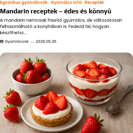
Egzotikus gyümölcsök
Gyümölcs infó
Receptek
Mandarin receptek – édes és könnyű
A mandarin nemcsak frissítő gyümölcs, de változatosan
felhasználható a konyhában is. Fedezd fel, hogyan
készíthetsz…
Gyümölcsök
2026.05.25.