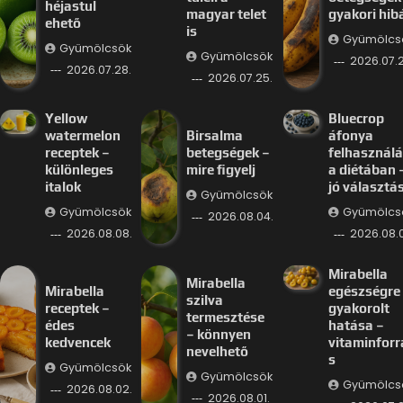
héjastul
magyar telet
gyakori hib
ehető
is
Gyümölcs
Gyümölcsök
Gyümölcsök
2026.07.2
2026.07.28.
2026.07.25.
Yellow
Bluecrop
watermelon
Birsalma
áfonya
receptek –
betegségek –
felhasznál
különleges
mire figyelj
a diétában 
italok
jó választá
Gyümölcsök
Gyümölcsök
Gyümölcs
2026.08.04.
2026.08.08.
2026.08.
Mirabella
Mirabella
Mirabella
egészségre
szilva
receptek –
gyakorolt
termesztése
édes
hatása –
– könnyen
kedvencek
vitaminforr
nevelhető
s
Gyümölcsök
Gyümölcsök
Gyümölcs
2026.08.02.
2026.08.01.