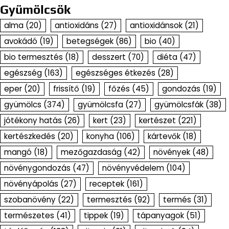
Gyümölcsök
alma
(20)
antioxidáns
(27)
antioxidánsok
(21)
avokádó
(19)
betegségek
(86)
bio
(40)
bio termesztés
(18)
desszert
(70)
diéta
(47)
egészség
(163)
egészséges étkezés
(28)
eper
(20)
frissítő
(19)
főzés
(45)
gondozás
(19)
gyümölcs
(374)
gyümölcsfa
(27)
gyümölcsfák
(38)
jótékony hatás
(26)
kert
(23)
kertészet
(221)
kertészkedés
(20)
konyha
(106)
kártevők
(18)
mangó
(18)
mezőgazdaság
(42)
növények
(48)
növénygondozás
(47)
növényvédelem
(104)
növényápolás
(27)
receptek
(161)
szobanövény
(22)
termesztés
(92)
termés
(31)
természetes
(41)
tippek
(19)
tápanyagok
(51)