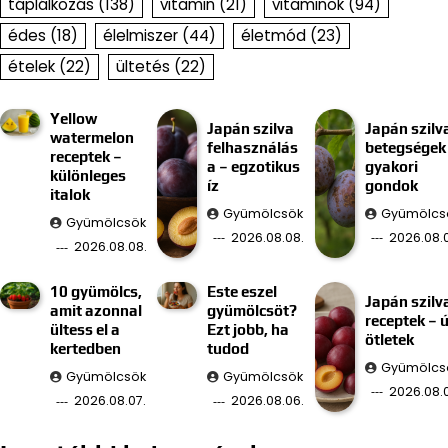
táplálkozás
(138)
vitamin
(21)
vitaminok
(94)
édes
(18)
élelmiszer
(44)
életmód
(23)
ételek
(22)
ültetés
(22)
Yellow
Japán szilva
Japán szilv
watermelon
felhasználás
betegségek
receptek –
a – egzotikus
gyakori
különleges
íz
gondok
italok
Gyümölcsök
Gyümölcs
Gyümölcsök
2026.08.08.
2026.08.0
2026.08.08.
10 gyümölcs,
Este eszel
Japán szilv
amit azonnal
gyümölcsöt?
receptek – ú
ültess el a
Ezt jobb, ha
ötletek
kertedben
tudod
Gyümölcs
Gyümölcsök
Gyümölcsök
2026.08.
2026.08.07.
2026.08.06.