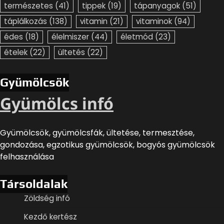
természetes
(41)
tippek
(19)
tápanyagok
(51)
táplálkozás
(138)
vitamin
(21)
vitaminok
(94)
édes
(18)
élelmiszer
(44)
életmód
(23)
ételek
(22)
ültetés
(22)
Gyümölcsök
Gyümölcs infó
Gyümölcsök, gyümölcsfák, ültetése, termesztése,
gondozása, egzotikus gyümölcsök, bogyós gyümölcsök
felhasználása
Társoldalak
Zöldség infó
Kezdő kertész