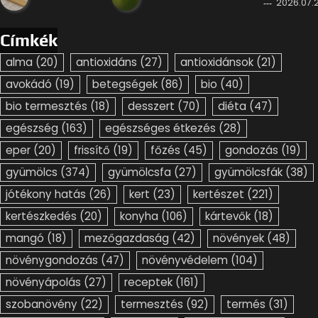
2026.07.2
Címkék
alma
(20)
antioxidáns
(27)
antioxidánsok
(21)
avokádó
(19)
betegségek
(86)
bio
(40)
bio termesztés
(18)
desszert
(70)
diéta
(47)
egészség
(163)
egészséges étkezés
(28)
eper
(20)
frissítő
(19)
főzés
(45)
gondozás
(19)
gyümölcs
(374)
gyümölcsfa
(27)
gyümölcsfák
(38)
jótékony hatás
(26)
kert
(23)
kertészet
(221)
kertészkedés
(20)
konyha
(106)
kártevők
(18)
mangó
(18)
mezőgazdaság
(42)
növények
(48)
növénygondozás
(47)
növényvédelem
(104)
növényápolás
(27)
receptek
(161)
szobanövény
(22)
termesztés
(92)
termés
(31)