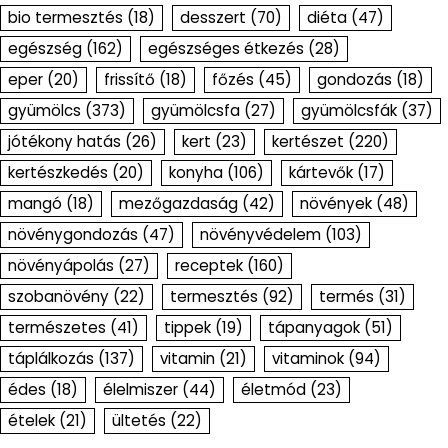
bio termesztés
(18)
desszert
(70)
diéta
(47)
egészség
(162)
egészséges étkezés
(28)
eper
(20)
frissítő
(18)
főzés
(45)
gondozás
(18)
gyümölcs
(373)
gyümölcsfa
(27)
gyümölcsfák
(37)
jótékony hatás
(26)
kert
(23)
kertészet
(220)
kertészkedés
(20)
konyha
(106)
kártevők
(17)
mangó
(18)
mezőgazdaság
(42)
növények
(48)
növénygondozás
(47)
növényvédelem
(103)
növényápolás
(27)
receptek
(160)
szobanövény
(22)
termesztés
(92)
termés
(31)
természetes
(41)
tippek
(19)
tápanyagok
(51)
táplálkozás
(137)
vitamin
(21)
vitaminok
(94)
édes
(18)
élelmiszer
(44)
életmód
(23)
ételek
(21)
ültetés
(22)