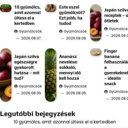
10 gyümölcs,
Este eszel
Japán szilv
amit azonnal
gyümölcsöt?
receptek – ú
ültess el a
Ezt jobb, ha
ötletek
kertedben
tudod
Gyümölcs
Gyümölcsök
Gyümölcsök
2026.08.
2026.08.07.
2026.08.06.
Finger
Japán szilva
Ananász
banana
egészségre
nevelése:
felhasznál
gyakorolt
sokkoló,
a
hatása – mit
mennyi idő
gyerekekne
tud?
kell hozzá
– ideális
snack
Gyümölcsök
Gyümölcsök
Gyümölcs
2026.08.05.
2026.08.05.
2026.08.
Legutóbbi bejegyzések
10 gyümölcs, amit azonnal ültess el a kertedben