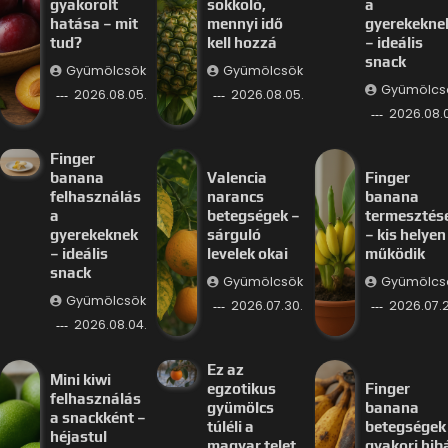
gyakorolt
sokkoló,
a
hatása – mit
mennyi idő
gyerekekne
tud?
kell hozzá
– ideális
snack
Gyümölcsök
Gyümölcsök
Gyümölcs
2026.08.05.
2026.08.05.
2026.08.
Finger
banana
Valencia
Finger
felhasználás
narancs
banana
a
betegségek –
termesztés
gyerekeknek
sárguló
– kis helyen 
– ideális
levelek okai
működik
snack
Gyümölcsök
Gyümölcs
Gyümölcsök
2026.07.30.
2026.07.2
2026.08.04.
Ez az
Mini kiwi
egzotikus
Finger
felhasználás
gyümölcs
banana
a snackként –
túléli a
betegségek
héjastul
magyar telet
gyakori hib