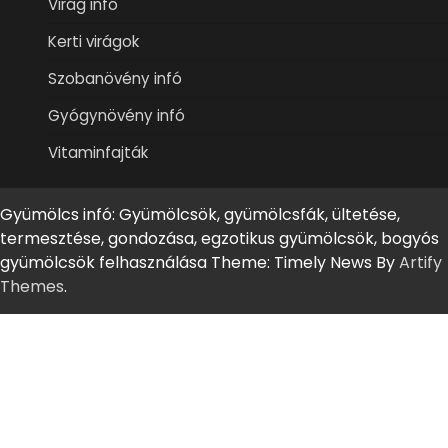
Virág infó
Kerti virágok
Szobanövény infó
Gyógynövény infó
Vitaminfajták
Gyümölcs infó: Gyümölcsök, gyümölcsfák, ültetése,
termesztése, gondozása, egzotikus gyümölcsök, bogyós
gyümölcsök felhasználása Theme: Timely News By
Artify
Themes
.