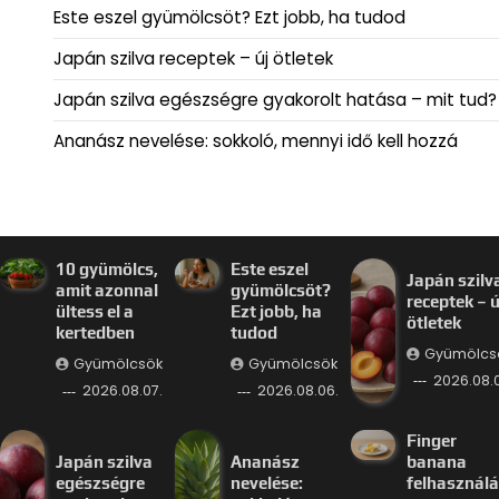
Este eszel gyümölcsöt? Ezt jobb, ha tudod
Japán szilva receptek – új ötletek
Japán szilva egészségre gyakorolt hatása – mit tud?
Ananász nevelése: sokkoló, mennyi idő kell hozzá
10 gyümölcs,
Este eszel
Japán szilv
amit azonnal
gyümölcsöt?
receptek – ú
ültess el a
Ezt jobb, ha
ötletek
kertedben
tudod
Gyümölcs
Gyümölcsök
Gyümölcsök
2026.08.
2026.08.07.
2026.08.06.
Finger
Japán szilva
Ananász
banana
egészségre
nevelése:
felhasznál