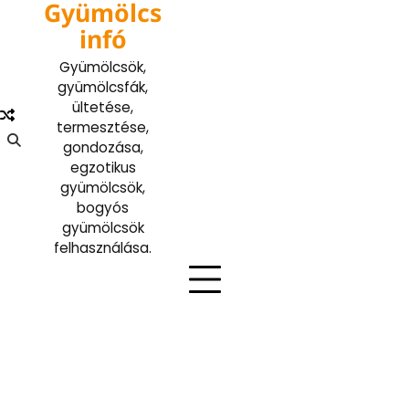
Gyümölcs
Skip
to
infó
content
Gyümölcsök,
gyümölcsfák,
ültetése,
termesztése,
gondozása,
egzotikus
gyümölcsök,
bogyós
gyümölcsök
felhasználása.