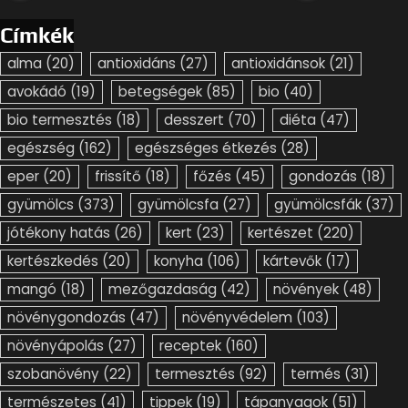
Címkék
alma
(20)
antioxidáns
(27)
antioxidánsok
(21)
avokádó
(19)
betegségek
(85)
bio
(40)
bio termesztés
(18)
desszert
(70)
diéta
(47)
egészség
(162)
egészséges étkezés
(28)
eper
(20)
frissítő
(18)
főzés
(45)
gondozás
(18)
gyümölcs
(373)
gyümölcsfa
(27)
gyümölcsfák
(37)
jótékony hatás
(26)
kert
(23)
kertészet
(220)
kertészkedés
(20)
konyha
(106)
kártevők
(17)
mangó
(18)
mezőgazdaság
(42)
növények
(48)
növénygondozás
(47)
növényvédelem
(103)
növényápolás
(27)
receptek
(160)
szobanövény
(22)
termesztés
(92)
termés
(31)
természetes
(41)
tippek
(19)
tápanyagok
(51)