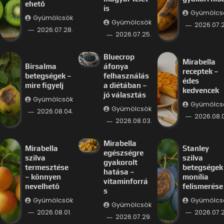
ehető
is
Gyümölcs
Gyümölcsök
Gyümölcsök
2026.07.2
2026.07.28.
2026.07.25.
Bluecrop
Mirabella
Birsalma
áfonya
receptek –
betegségek –
felhasználás
édes
mire figyelj
a diétában –
kedvencek
jó választás
Gyümölcsök
Gyümölcs
Gyümölcsök
2026.08.04.
2026.08.
2026.08.03.
Mirabella
Mirabella
Stanley
egészségre
szilva
szilva
gyakorolt
termesztése
betegségek
hatása –
– könnyen
monília
vitaminforrá
nevelhető
felismerése
s
Gyümölcsök
Gyümölcs
Gyümölcsök
2026.08.01.
2026.07.2
2026.07.29.