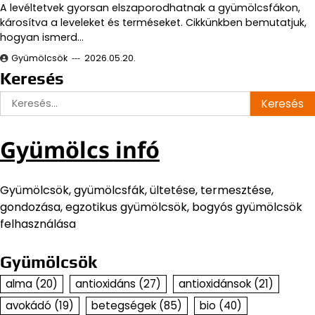
A levéltetvek gyorsan elszaporodhatnak a gyümölcsfákon,
károsítva a leveleket és terméseket. Cikkünkben bemutatjuk,
hogyan ismerd…
Gyümölcsök
2026.05.20.
Keresés
Keresés:
Gyümölcs infó
Gyümölcsök, gyümölcsfák, ültetése, termesztése,
gondozása, egzotikus gyümölcsök, bogyós gyümölcsök
felhasználása
Gyümölcsök
alma
(20)
antioxidáns
(27)
antioxidánsok
(21)
avokádó
(19)
betegségek
(85)
bio
(40)