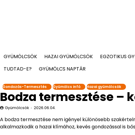
GYÜMÖLCSÖK
HAZAI GYÜMÖLCSÖK
EGZOTIKUS G
TUDTAD-E?
GYÜMÖLCS NAPTÁR
Gondozás-Termesztés
Gyümölcs infó
Hazai gyümölcsök
Bodza termesztése – 
Gyümölcsök
2026.06.04.
A bodza termesztése nem igényel különösebb szakértelme
alkalmazkodik a hazai klímához, kevés gondozással is bő