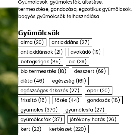
Gyümölcsök, gyümölcsfák, ültetése,
termesztése, gondozása, egzotikus gyümölcsök,
bogyós gyümölcsök felhasználása
Gyümölcsök
alma
(20)
antioxidáns
(27)
antioxidánsok
(21)
avokádó
(19)
betegségek
(85)
bio
(39)
bio termesztés
(18)
desszert
(69)
diéta
(46)
egészség
(161)
egészséges étkezés
(27)
eper
(20)
frissítő
(18)
főzés
(44)
gondozás
(18)
gyümölcs
(370)
gyümölcsfa
(27)
gyümölcsfák
(37)
jótékony hatás
(26)
kert
(22)
kertészet
(220)