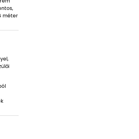
trém
ontos,
4 méter
yel,
ülői
ból
ek