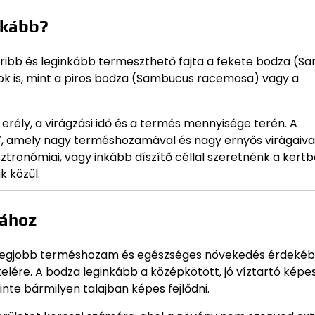
inkább?
ribb és leginkább termeszthető fajta a fekete bodza (S
zatok is, mint a piros bodza (Sambucus racemosa) vagy a
rély, a virágzási idő és a termés mennyisége terén. A
’, amely nagy terméshozamával és nagy ernyős virágaival
tronómiai, vagy inkább díszítő céllal szeretnénk a kertb
k közül.
zához
 a legjobb terméshozam és egészséges növekedés érdeké
lére. A bodza leginkább a középkötött, jó víztartó képe
nte bármilyen talajban képes fejlődni.