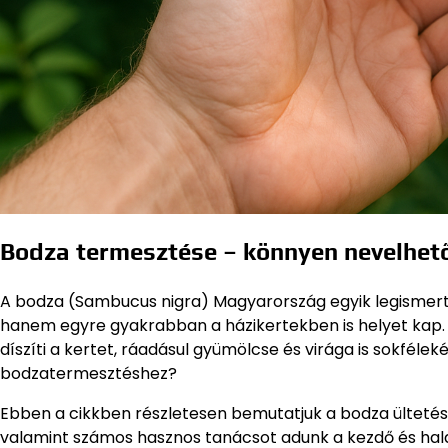
Bodza termesztése – könnyen nevelhet
A bodza (Sambucus nigra) Magyarország egyik legisme
hanem egyre gyakrabban a házikertekben is helyet kap. K
díszíti a kertet, ráadásul gyümölcse és virága is sokféle
bodzatermesztéshez?
Ebben a cikkben részletesen bemutatjuk a bodza ültetés
valamint számos hasznos tanácsot adunk a kezdő és hal