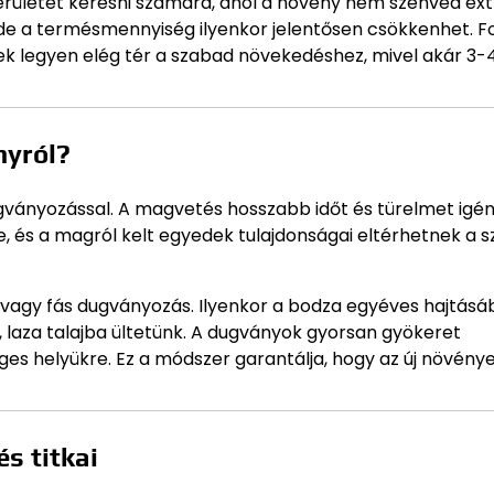
területet keresni számára, ahol a növény nem szenved ex
 de a termésmennyiség ilyenkor jelentősen csökkenhet. F
k legyen elég tér a szabad növekedéshez, mivel akár 3-
nyról?
gványozással. A magvetés hosszabb időt és türelmet igén
 és a magról kelt egyedek tulajdonságai eltérhetnek a sz
 vagy fás dugványozás. Ilyenkor a bodza egyéves hajtásá
 laza talajba ültetünk. A dugványok gyorsan gyökeret
eges helyükre. Ez a módszer garantálja, hogy az új növény
és titkai