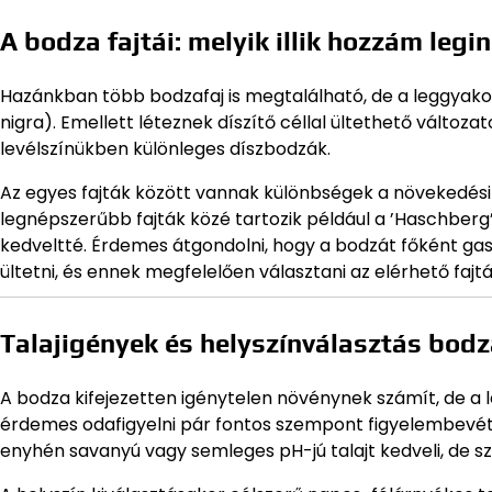
A bodza fajtái: melyik illik hozzám leg
Hazánkban több bodzafaj is megtalálható, de a leggyako
nigra). Emellett léteznek díszítő céllal ültethető válto
levélszínükben különleges díszbodzák.
Az egyes fajták között vannak különbségek a növekedési e
legnépszerűbb fajták közé tartozik például a ’Haschberg
kedveltté. Érdemes átgondolni, hogy a bodzát főként gasz
ültetni, és ennek megfelelően választani az elérhető fajtá
Talajigények és helyszínválasztás bod
A bodza kifejezetten igénytelen növénynek számít, de
érdemes odafigyelni pár fontos szempont figyelembevéte
enyhén savanyú vagy semleges pH-jú talajt kedveli, de szi