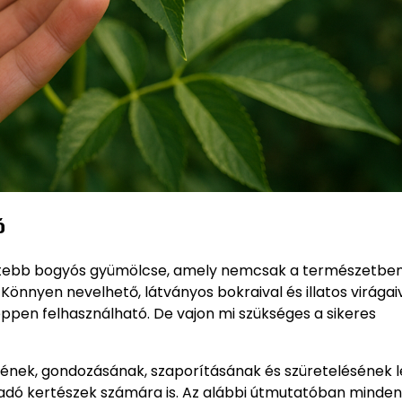
ő
rtebb bogyós gyümölcse, amely nemcsak a természetben
önnyen nevelhető, látványos bokraival és illatos virágai
képpen felhasználható. De vajon mi szükséges a sikeres
ének, gondozásának, szaporításának és szüretelésének l
adó kertészek számára is. Az alábbi útmutatóban minden