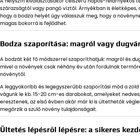
A helyszín kiválasztásakor célszerű napos-félárnyékos 
szárazságtól vagy pangó víztől. Árnyékban is életképes,
hogy a bodza helyét úgy válasszuk meg, hogy a növényne
magas bokorrá is fejlődhet.
Bodza szaporítása: magról vagy dugvá
A bodzát két fő módszerrel szaporíthatjuk: magról és du
mivel a növények csak néhány év után fordulnak termőre,
növénytől.
A leggyakoribb és legegyszerűbb szaporítási mód a zöld
vágunk le kb. 15-20 cm-es darabokat, amelyeket nedves,
eresztenek, az első évben akár már ki is ültethetők végl
megőrzik a szülő növény tulajdonságait.
Ültetés lépésről lépésre: a sikeres kezd