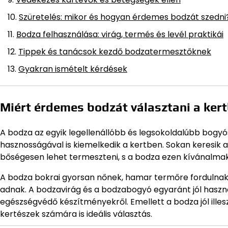
Szüretelés: mikor és hogyan érdemes bodzát szedni
Bodza felhasználása: virág, termés és levél praktikái
Tippek és tanácsok kezdő bodzatermesztőknek
Gyakran ismételt kérdések
Miért érdemes bodzát választani a ker
A bodza az egyik legellenállóbb és legsokoldalúbb bog
hasznosságával is kiemelkedik a kertben. Sokan keresik 
bőségesen lehet termeszteni, s a bodza ezen kívánalma
A bodza bokrai gyorsan nőnek, hamar termőre fordulnak
adnak. A bodzavirág és a bodzabogyó egyaránt jól hasznos
egészségvédő készítményekről. Emellett a bodza jól illesz
kertészek számára is ideális választás.