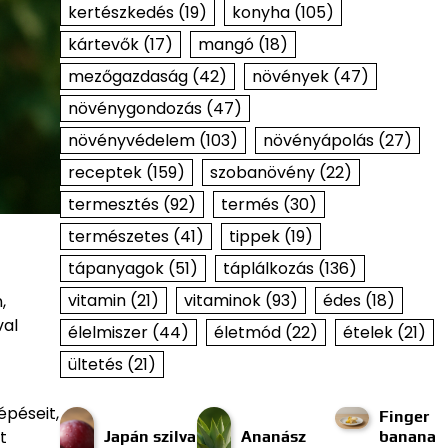
kertészkedés
(19)
konyha
(105)
kártevők
(17)
mangó
(18)
mezőgazdaság
(42)
növények
(47)
növénygondozás
(47)
növényvédelem
(103)
növényápolás
(27)
receptek
(159)
szobanövény
(22)
termesztés
(92)
termés
(30)
természetes
(41)
tippek
(19)
tápanyagok
(51)
táplálkozás
(136)
vitamin
(21)
vitaminok
(93)
édes
(18)
,
val
élelmiszer
(44)
életmód
(22)
ételek
(21)
ültetés
(21)
épéseit,
Finger
t
Japán szilva
Ananász
banana