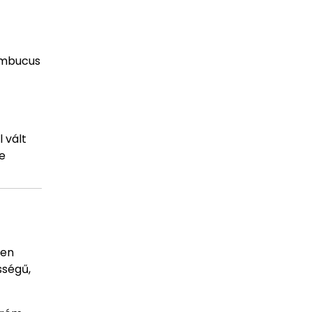
ambucus
 vált
e
ben
sségű,