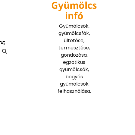
Gyümölcs
Skip
to
infó
content
Gyümölcsök,
gyümölcsfák,
ültetése,
termesztése,
gondozása,
egzotikus
gyümölcsök,
bogyós
gyümölcsök
felhasználása.