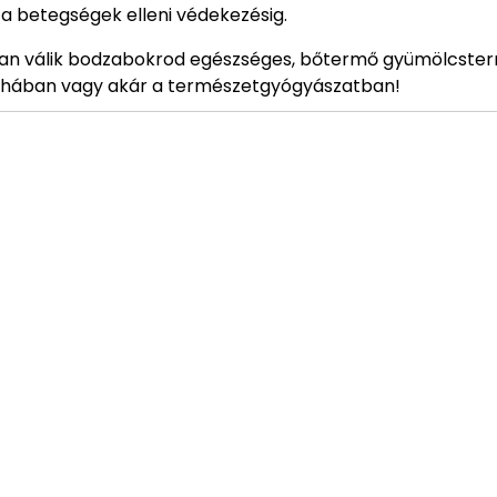
 a betegségek elleni védekezésig.
gyan válik bodzabokrod egészséges, bőtermő gyümölcste
yhában vagy akár a természetgyógyászatban!