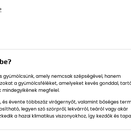
?
tbe?
yós gyümölcsünk, amely nemcsak szépségével, hanem
azokat a gyümölcsféléket, amelyeket kevés gonddal, tart
k mindegyikének megfelel.
, és évente többszáz virágernyőt, valamint bőséges ter
ítható, legyen szó szörpről, lekvárról, teáról vagy akár
kedik a hazai klimatikus viszonyokhoz, így kezdők és tapa