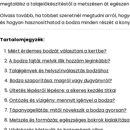
megtalálsz a talajelőkészítéstől a metszésen át egészen
Olvass tovább, ha többet szeretnél megtudni arról, ho
és hogyan hasznosíthatod a bodza minden részét a kon
Tartalomjegyzék:
Miért érdemes bodzát választani a kertbe?
A bodza fajtái: melyik illik hozzám leginkább?
Talajigények és helyszínválasztás bodzához
Bodza szaporítása: magról vagy dugványról?
Ültetés lépésről lépésre: a sikeres kezdés titkai
Öntözés és vízigény: mennyit igényel a bodza?
Tápanyagellátás: mitől növekszik a bodza gyorsan?
Metszés és formázás: egészséges bokrok kialakítása
Védekezés kártevők és betegségek ellen