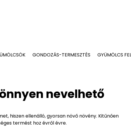
YÜMÖLCSÖK
GONDOZÁS-TERMESZTÉS
GYÜMÖLCS FE
könnyen nevelhető
t, hiszen ellenálló, gyorsan növő növény. Kitűnően
séges termést hoz évről évre.