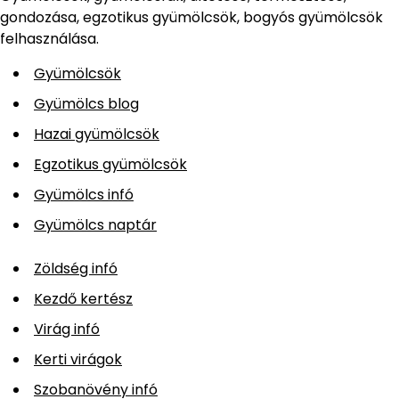
gondozása, egzotikus gyümölcsök, bogyós gyümölcsök
felhasználása.
Gyümölcsök
Gyümölcs blog
Hazai gyümölcsök
Egzotikus gyümölcsök
Gyümölcs infó
Gyümölcs naptár
Zöldség infó
Kezdő kertész
Virág infó
Kerti virágok
Szobanövény infó