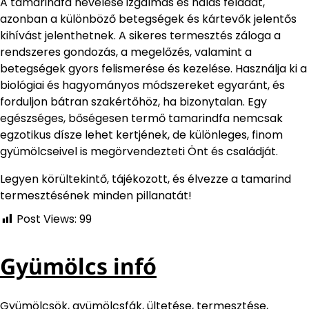
A tamarindfa nevelése izgalmas és hálás feladat,
azonban a különböző betegségek és kártevők jelentős
kihívást jelenthetnek. A sikeres termesztés záloga a
rendszeres gondozás, a megelőzés, valamint a
betegségek gyors felismerése és kezelése. Használja ki a
biológiai és hagyományos módszereket egyaránt, és
forduljon bátran szakértőhöz, ha bizonytalan. Egy
egészséges, bőségesen termő tamarindfa nemcsak
egzotikus dísze lehet kertjének, de különleges, finom
gyümölcseivel is megörvendezteti Önt és családját.
Legyen körültekintő, tájékozott, és élvezze a tamarind
termesztésének minden pillanatát!
Post Views:
99
Gyümölcs infó
Gyümölcsök, gyümölcsfák, ültetése, termesztése,