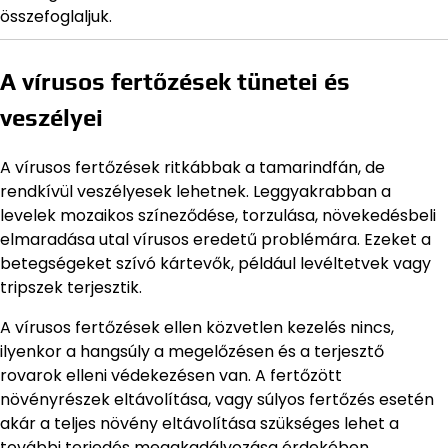
összefoglaljuk.
A vírusos fertőzések tünetei és
veszélyei
A vírusos fertőzések ritkábbak a tamarindfán, de
rendkívül veszélyesek lehetnek. Leggyakrabban a
levelek mozaikos színeződése, torzulása, növekedésbeli
elmaradása utal vírusos eredetű problémára. Ezeket a
betegségeket szívó kártevők, például levéltetvek vagy
tripszek terjesztik.
A vírusos fertőzések ellen közvetlen kezelés nincs,
ilyenkor a hangsúly a megelőzésen és a terjesztő
rovarok elleni védekezésen van. A fertőzött
növényrészek eltávolítása, vagy súlyos fertőzés esetén
akár a teljes növény eltávolítása szükséges lehet a
további terjedés megakadályozása érdekében.