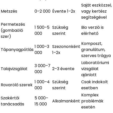
Saját eszközzel,
Metszés
0–2 000
Évente 1–2x
vagy kertész
segítségével
Permetezés
1 500–5
Szükség
Bio verzió is
(gombaölő
000
szerint
elérhető
szer)
Komposzt,
1 000–3
Szezononként
Tápanyagpótlás
granulátum,
000
1–2x
szerves trágya
Laboratóriumi
3 000–7
Talajvizsgálat
2–3 évente
vizsgálat
000
ajánlott
1 000–4
Szükség
Csak indokolt
Rovarölő szerek
000
szerint
esetben
Komplex
Szakértői
5 000–
Alkalmanként
problémák
tanácsadás
15 000
esetén