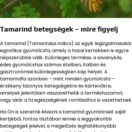
Tamarind betegségek – mire figyelj
A tamarind (Tamarindus indica) az egyik legizgalmasabb
egzotikus gyümölcsfa, amely a hazai kertekben is egyre
népszerűbbé válik. Különleges termése, a savanykás,
édes gyümölcshús számos ételben, italban és
gasztronómiai különlegességben kap helyet. A
tamarindfa azonban – mint minden gyümölcsfa –
érzékeny bizonyos betegségekre és kártevőkre,
amelyek jelentősen visszavethetik a terméshozamot,
vagy akár a fa egészségének romlásához is vezethetnek.
Ha Ön is szeretné élvezni a tamarind gyümölcseit saját
kertjéből, fontos tisztában lennie a leggyakoribb
betegségek jeleivel, a megelőzés leghatékonyabb