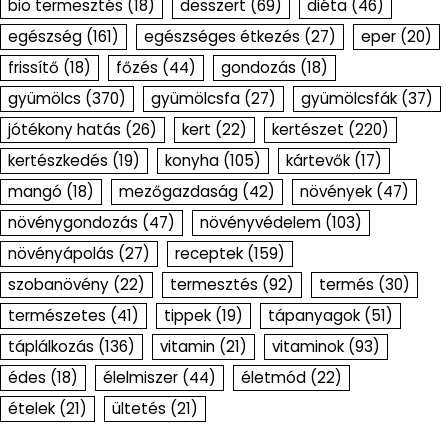
bio termesztés
(18)
desszert
(69)
diéta
(46)
egészség
(161)
egészséges étkezés
(27)
eper
(20)
frissítő
(18)
főzés
(44)
gondozás
(18)
gyümölcs
(370)
gyümölcsfa
(27)
gyümölcsfák
(37)
jótékony hatás
(26)
kert
(22)
kertészet
(220)
kertészkedés
(19)
konyha
(105)
kártevők
(17)
mangó
(18)
mezőgazdaság
(42)
növények
(47)
növénygondozás
(47)
növényvédelem
(103)
növényápolás
(27)
receptek
(159)
szobanövény
(22)
termesztés
(92)
termés
(30)
természetes
(41)
tippek
(19)
tápanyagok
(51)
táplálkozás
(136)
vitamin
(21)
vitaminok
(93)
édes
(18)
élelmiszer
(44)
életmód
(22)
ételek
(21)
ültetés
(21)