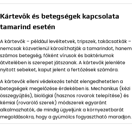
Kártevők és betegségek kapcsolata
tamarind esetén
A kártevők – például levéltetvek, tripszek, takácsatkák –
nemcsak közvetlenül károsíthatják a tamarindot, hanem
számos betegség, főként vírusok és baktériumok
átvitelében is szerepet játszanak. A kártevők jelenléte
nyitott sebeket, kaput jelent a fertőzések számára.
A kártevők elleni védekezés tehát elengedhetetlen a
betegségek megelőzése érdekében is. Mechanikus (kézi
összegyűjtés), biológiai (hasznos rovarok telepítése) és
kémiai (rovarölő szerek) módszerek egyaránt
alkalmazhatók, de mindig ügyeljünk a környezetbarát
megoldásokra, hogy a gyümölcs fogyasztható maradjon.