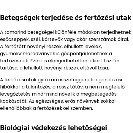
Betegségek terjedése és fertőzési utak
A tamarind betegségei különféle módokon terjedhetnek:
esőcseppek, szél, kártevők vagy akár szerszámok által.
A fertőzött növényi részek, elhullott levelek,
gyümölcsmaradványok is gócpontjai lehetnek a
fertőzésnek. Ezért is elengedhetetlen a kert tisztán
tartása, a lehullott növényi részek eltávolítása.
A fertőzési utak gyakran összefüggenek a gondozási
hibákkal: a túlöntözés, a rossz tőtáv, a nem megfelelő
levegőztetés mind-mind növelik a megbetegedés
kockázatát. Az egészséges, erős növények sokkal
ellenállóbbak a fertőzésekkel szemben.
Biológiai védekezés lehetőségei