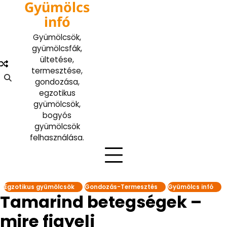
Gyümölcs
Skip
to
infó
content
Gyümölcsök,
gyümölcsfák,
ültetése,
termesztése,
gondozása,
egzotikus
gyümölcsök,
bogyós
gyümölcsök
felhasználása.
Egzotikus gyümölcsök
Gondozás-Termesztés
Gyümölcs infó
Tamarind betegségek –
mire figyelj