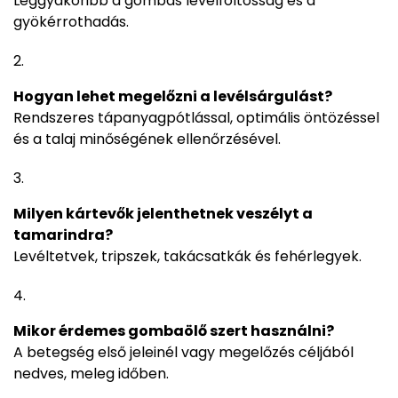
Leggyakoribb a gombás levélfoltosság és a
gyökérrothadás.
Hogyan lehet megelőzni a levélsárgulást?
Rendszeres tápanyagpótlással, optimális öntözéssel
és a talaj minőségének ellenőrzésével.
Milyen kártevők jelenthetnek veszélyt a
tamarindra?
Levéltetvek, tripszek, takácsatkák és fehérlegyek.
Mikor érdemes gombaölő szert használni?
A betegség első jeleinél vagy megelőzés céljából
nedves, meleg időben.