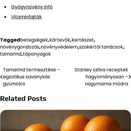
Gyógynövény infó
Vitaminfajták
Tagged
betegségek
,
kártevők
,
kertészet
,
növénygondozás
,
növényvédelem
,
szakértői tanácsok
,
tamarind
,
tápanyagok
Tamarind termesztése –
Stanley szilva receptek
Bejegyzés
egzotikus savanykás
hagyományosan –
navigáció
gyümölcs
nagymama módra
Related Posts