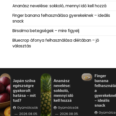
Ananász nevelése: sokkoló, mennyi idő kell hozzá
Finger banana felhasználása gyerekeknek – ideális
snack
Birsalma betegségek – mire figyelj
Bluecrop áfonya felhasználása diétában – jó
választás
Finger
Japán szilva
Ananász
banana
egészségre
nevelése:
felhasznál
gyakorolt
sokkoló,
a
hatása – mit
mennyi idő
gyerekekne
tud?
kell hozzá
– ideális
snack
Gyümölcsök
Gyümölcsök
Gyümölcs
2026.08.05.
2026.08.05.