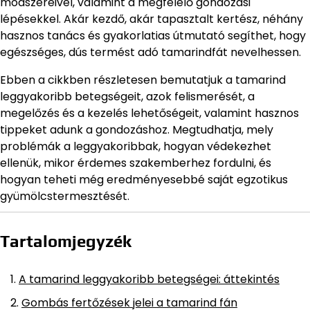
módszereivel, valamint a megfelelő gondozási
lépésekkel. Akár kezdő, akár tapasztalt kertész, néhány
hasznos tanács és gyakorlatias útmutató segíthet, hogy
egészséges, dús termést adó tamarindfát nevelhessen.
Ebben a cikkben részletesen bemutatjuk a tamarind
leggyakoribb betegségeit, azok felismerését, a
megelőzés és a kezelés lehetőségeit, valamint hasznos
tippeket adunk a gondozáshoz. Megtudhatja, mely
problémák a leggyakoribbak, hogyan védekezhet
ellenük, mikor érdemes szakemberhez fordulni, és
hogyan teheti még eredményesebbé saját egzotikus
gyümölcstermesztését.
Tartalomjegyzék
A tamarind leggyakoribb betegségei: áttekintés
Gombás fertőzések jelei a tamarind fán