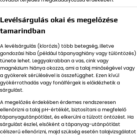
Levélsárgulás okai és megelőzése
tamarindban
A levélsárgulás (klorózis) több betegség, illetve
gondozási hiba (például tápanyaghiány vagy túlöntözés)
tünete lehet. Leggyakrabban a vas, cink vagy
magnézium hiánya okozza, ami a talaj minőségével vagy
a gyökerek sérülésével is összefügghet. Ezen kívül
gyökérrothadás vagy fonálférgek is előidézhetik a
sárgulást.
A megelőzés érdekében érdemes rendszeresen
ellenőrizni a talaj pH-értékét, biztosítani a megfelelő
tápanyagutánpótlást, és elkerülni a túlzott öntözést. Ha
sárgulást észlel, elsőként a tápanyag-utánpótlást
célszerű ellenőrizni, majd szükség esetén talajvizsgálatot