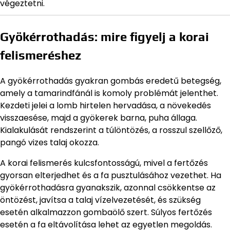
végeztetni.
Gyökérrothadás: mire figyelj a korai
felismeréshez
A gyökérrothadás gyakran gombás eredetű betegség,
amely a tamarindfánál is komoly problémát jelenthet.
Kezdeti jelei a lomb hirtelen hervadása, a növekedés
visszaesése, majd a gyökerek barna, puha állaga.
Kialakulását rendszerint a túlöntözés, a rosszul szellőző,
pangó vizes talaj okozza.
A korai felismerés kulcsfontosságú, mivel a fertőzés
gyorsan elterjedhet és a fa pusztulásához vezethet. Ha
gyökérrothadásra gyanakszik, azonnal csökkentse az
öntözést, javítsa a talaj vízelvezetését, és szükség
esetén alkalmazzon gombaölő szert. Súlyos fertőzés
esetén a fa eltávolítása lehet az egyetlen megoldás.