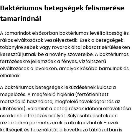
Baktériumos betegségek felismerése
tamarindnál
A tamarindot elsősorban baktériumos levélfoltosság és
rákos elváltozások veszélyeztetik. Ezek a betegségek
többnyire sebek vagy rovarok által okozott sérüléseken
keresztül jutnak be a növény szöveteibe. A baktériumos
fertőzésekre jellemzőek a fényes, vízfoltszerű
elváltozások a leveleken, amelyek később barnulnak és
elhalnak.
A baktériumos betegségek leküzdésének kulcsa a
megelőzés. A megfelelő higiénia (fertőtlenített
metszőolló használata, megfelelő távolságtartás az
ültetésnél), valamint a beteg részek időbeni eltávolítása
csökkenti a fertőzés esélyét. Súlyosabb esetekben
réztartalmú permetszerek is alkalmazhatók – ezek
költségeit és használatát a következő táblázatban is