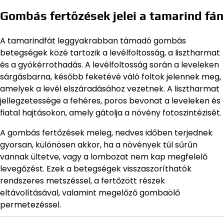
Gombás fertőzések jelei a tamarind fán
A tamarindfát leggyakrabban támadó gombás
betegségek közé tartozik a levélfoltosság, a lisztharmat
és a gyökérrothadás. A levélfoltosság során a leveleken
sárgásbarna, később feketévé váló foltok jelennek meg,
amelyek a levél elszáradásához vezetnek. A lisztharmat
jellegzetessége a fehéres, poros bevonat a leveleken és
fiatal hajtásokon, amely gátolja a növény fotoszintézisét.
A gombás fertőzések meleg, nedves időben terjednek
gyorsan, különösen akkor, ha a növények túl sűrűn
vannak ültetve, vagy a lombozat nem kap megfelelő
levegőzést. Ezek a betegségek visszaszoríthatók
rendszeres metszéssel, a fertőzött részek
eltávolításával, valamint megelőző gombaölő
permetezéssel.