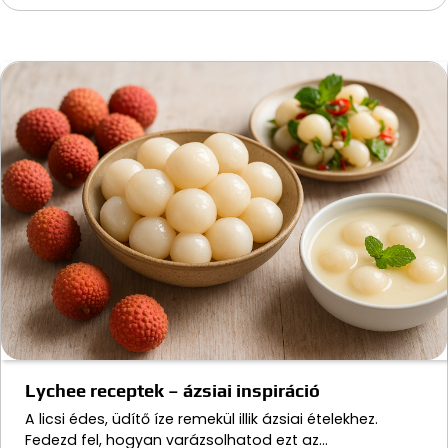
Lychee receptek – ázsiai inspiráció
A licsi édes, üdítő íze remekül illik ázsiai ételekhez.
Fedezd fel, hogyan varázsolhatod ezt az…