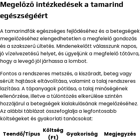
Megelőző intézkedések a tamarind
egészségéért
A tamarindfák egészséges fejlődéséhez és a betegségek
megelőzéséhez elengedhetetlen a megfelelő gondozás
és a szakszerű ültetés. Mindenekelőtt válasszunk napos,
jó vízelvezetésű helyet, és ügyeljünk a megfelelő tőtávra,
hogy a levegő jól járhassa a lombot.
Fontos a rendszeres metszés, a kiszáradt, beteg vagy
sérült hajtások eltávolítása, valamint a talaj rendszeres
lazítása. A tápanyagok pótlása, a talaj minőségének
ellenőrzése, illetve a túlöntözés elkerülése szintén
hozzájárul a betegségek kialakulásának megelőzéséhez.
Az alábbi táblázat összefoglalja a legfontosabb
költségeket és gyakorlati tanácsokat:
Költség
Teendő/Típus
Gyakoriság
Megjegyzés
(Ft)