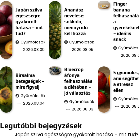
Finger
Japán szilva
Ananász
banana
egészségre
nevelése:
felhasznál
gyakorolt
sokkoló,
a
hatása – mit
mennyi idő
gyerekekne
tud?
kell hozzá
– ideális
snack
Gyümölcsök
Gyümölcsök
Gyümölcs
2026.08.05.
2026.08.05.
2026.08.
Bluecrop
5 gyümölcs,
Birsalma
áfonya
ami segíthe
betegségek –
felhasználás
a stressz
mire figyelj
a diétában –
ellen
jó választás
Gyümölcsök
Gyümölcs
Gyümölcsök
2026.08.04.
2026.08.
2026.08.03.
Legutóbbi bejegyzések
Japán szilva egészségre gyakorolt hatása – mit tud?