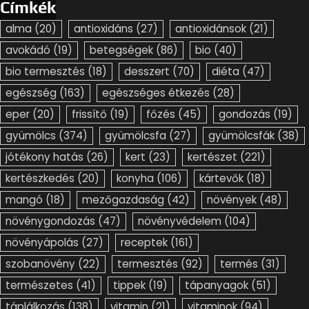
Címkék
alma
(20)
antioxidáns
(27)
antioxidánsok
(21)
avokádó
(19)
betegségek
(86)
bio
(40)
bio termesztés
(18)
desszert
(70)
diéta
(47)
egészség
(163)
egészséges étkezés
(28)
eper
(20)
frissítő
(19)
főzés
(45)
gondozás
(19)
gyümölcs
(374)
gyümölcsfa
(27)
gyümölcsfák
(38)
jótékony hatás
(26)
kert
(23)
kertészet
(221)
kertészkedés
(20)
konyha
(106)
kártevők
(18)
mangó
(18)
mezőgazdaság
(42)
növények
(48)
növénygondozás
(47)
növényvédelem
(104)
növényápolás
(27)
receptek
(161)
szobanövény
(22)
termesztés
(92)
termés
(31)
természetes
(41)
tippek
(19)
tápanyagok
(51)
táplálkozás
(138)
vitamin
(21)
vitaminok
(94)