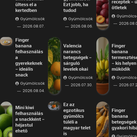
receptek – ú
ültess el a
Ezt jobb, ha
ötletek
kertedben
tudod
Gyümölcs
Gyümölcsök
Gyümölcsök
2026.08.
2026.08.07.
2026.08.06.
Finger
banana
Valencia
Finger
felhasználás
narancs
banana
a
betegségek –
termesztés
gyerekeknek
sárguló
– kis helyen 
– ideális
levelek okai
működik
snack
Gyümölcsök
Gyümölcs
Gyümölcsök
2026.07.30.
2026.07.2
2026.08.04.
Ez az
Mini kiwi
egzotikus
Finger
felhasználás
gyümölcs
banana
a snackként –
túléli a
betegségek
héjastul
magyar telet
gyakori hib
ehető
is
Gyümölcs