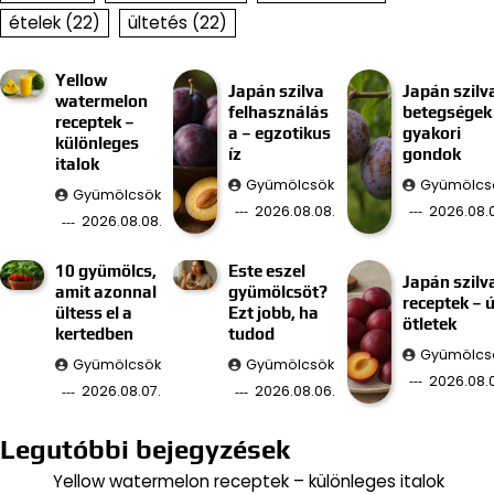
ételek
(22)
ültetés
(22)
Yellow
Japán szilva
Japán szilv
watermelon
felhasználás
betegségek
receptek –
a – egzotikus
gyakori
különleges
íz
gondok
italok
Gyümölcsök
Gyümölcs
Gyümölcsök
2026.08.08.
2026.08.0
2026.08.08.
10 gyümölcs,
Este eszel
Japán szilv
amit azonnal
gyümölcsöt?
receptek – ú
ültess el a
Ezt jobb, ha
ötletek
kertedben
tudod
Gyümölcs
Gyümölcsök
Gyümölcsök
2026.08.
2026.08.07.
2026.08.06.
Legutóbbi bejegyzések
Yellow watermelon receptek – különleges italok