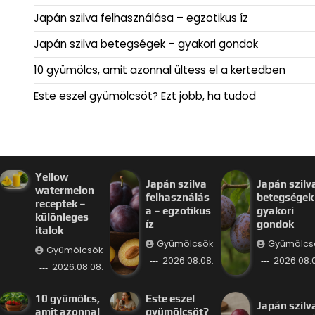
Japán szilva felhasználása – egzotikus íz
Japán szilva betegségek – gyakori gondok
10 gyümölcs, amit azonnal ültess el a kertedben
Este eszel gyümölcsöt? Ezt jobb, ha tudod
Yellow
Japán szilva
Japán szilv
watermelon
felhasználás
betegségek
receptek –
a – egzotikus
gyakori
különleges
íz
gondok
italok
Gyümölcsök
Gyümölcs
Gyümölcsök
2026.08.08.
2026.08.0
2026.08.08.
10 gyümölcs,
Este eszel
Japán szilv
amit azonnal
gyümölcsöt?