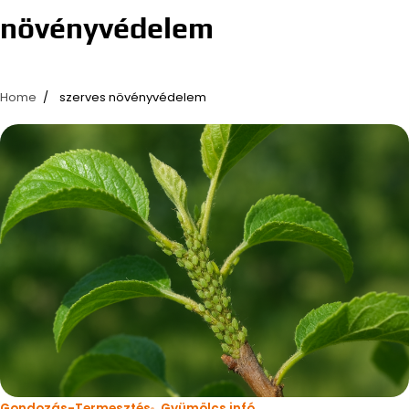
növényvédelem
Home
szerves növényvédelem
Gondozás-Termesztés
Gyümölcs infó