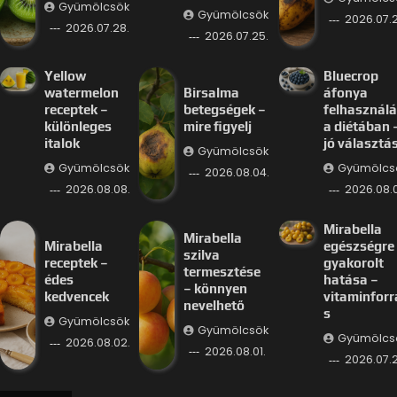
Gyümölcsök
Gyümölcsök
2026.07.2
2026.07.28.
2026.07.25.
Yellow
Bluecrop
watermelon
Birsalma
áfonya
receptek –
betegségek –
felhasznál
különleges
mire figyelj
a diétában 
italok
jó választá
Gyümölcsök
Gyümölcsök
Gyümölcs
2026.08.04.
2026.08.08.
2026.08.
Mirabella
Mirabella
Mirabella
egészségre
szilva
receptek –
gyakorolt
termesztése
édes
hatása –
– könnyen
kedvencek
vitaminforr
nevelhető
s
Gyümölcsök
Gyümölcsök
Gyümölcs
2026.08.02.
2026.08.01.
2026.07.2