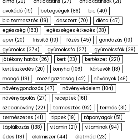
alma
(20)
antioxidáns
(27)
antioxidánsok
(21)
avokádó
(19)
betegségek
(86)
bio
(40)
bio termesztés
(18)
desszert
(70)
diéta
(47)
egészség
(163)
egészséges étkezés
(28)
eper
(20)
frissítő
(19)
főzés
(45)
gondozás
(19)
gyümölcs
(374)
gyümölcsfa
(27)
gyümölcsfák
(38)
jótékony hatás
(26)
kert
(23)
kertészet
(221)
kertészkedés
(20)
konyha
(106)
kártevők
(18)
mangó
(18)
mezőgazdaság
(42)
növények
(48)
növénygondozás
(47)
növényvédelem
(104)
növényápolás
(27)
receptek
(161)
szobanövény
(22)
termesztés
(92)
termés
(31)
természetes
(41)
tippek
(19)
tápanyagok
(51)
táplálkozás
(138)
vitamin
(21)
vitaminok
(94)
édes
(18)
élelmiszer
(44)
életmód
(23)