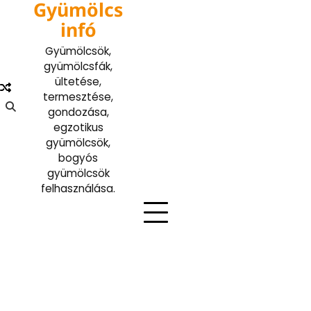
Gyümölcs
Skip
to
infó
content
Gyümölcsök,
gyümölcsfák,
ültetése,
termesztése,
gondozása,
egzotikus
gyümölcsök,
bogyós
gyümölcsök
felhasználása.