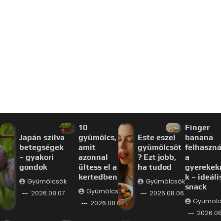
10
Finger
Japán szilva
gyümölcs,
Este eszel
banana
betegségek
amit
gyümölcsöt
felhaszná
– gyakori
azonnal
? Ezt jobb,
a
gondok
ültess el a
ha tudod
gyerekek
kertedben
k – ideáli
Gyümölcsök
Gyümölcsök
snack
Gyümölcsök
2026.08.07.
2026.08.06.
Gyümölc
2026.08.07.
2026.08