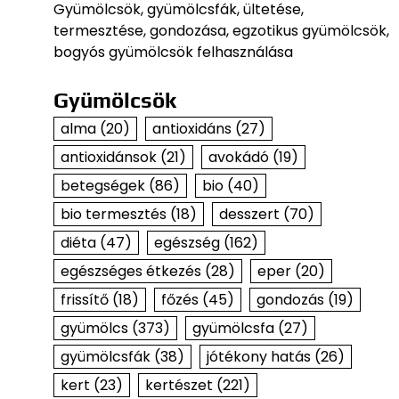
Gyümölcsök, gyümölcsfák, ültetése,
termesztése, gondozása, egzotikus gyümölcsök,
bogyós gyümölcsök felhasználása
Gyümölcsök
alma
(20)
antioxidáns
(27)
antioxidánsok
(21)
avokádó
(19)
betegségek
(86)
bio
(40)
bio termesztés
(18)
desszert
(70)
diéta
(47)
egészség
(162)
egészséges étkezés
(28)
eper
(20)
frissítő
(18)
főzés
(45)
gondozás
(19)
gyümölcs
(373)
gyümölcsfa
(27)
gyümölcsfák
(38)
jótékony hatás
(26)
kert
(23)
kertészet
(221)