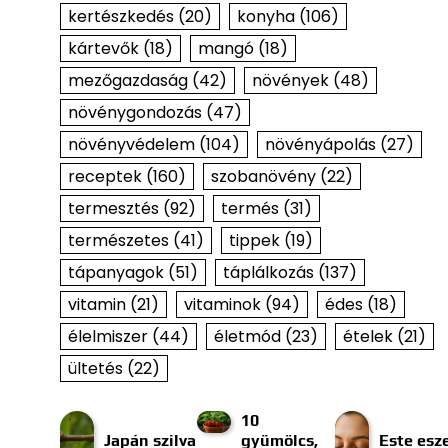
kertészkedés
(20)
konyha
(106)
kártevők
(18)
mangó
(18)
mezőgazdaság
(42)
növények
(48)
növénygondozás
(47)
növényvédelem
(104)
növényápolás
(27)
receptek
(160)
szobanövény
(22)
termesztés
(92)
termés
(31)
természetes
(41)
tippek
(19)
tápanyagok
(51)
táplálkozás
(137)
vitamin
(21)
vitaminok
(94)
édes
(18)
élelmiszer
(44)
életmód
(23)
ételek
(21)
ültetés
(22)
10
Japán szilva
gyümölcs,
Este esze