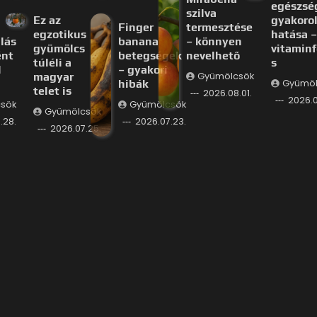
egészsé
szilva
Ez az
gyakorol
Finger
termesztése
egzotikus
hatása –
lás
banana
– könnyen
gyümölcs
vitaminf
ént
betegségek
nevelhető
túléli a
s
l
– gyakori
magyar
Gyümölcsök
hibák
Gyümöl
telet is
2026.08.01.
2026.0
sök
Gyümölcsök
Gyümölcsök
.28.
2026.07.23.
2026.07.25.