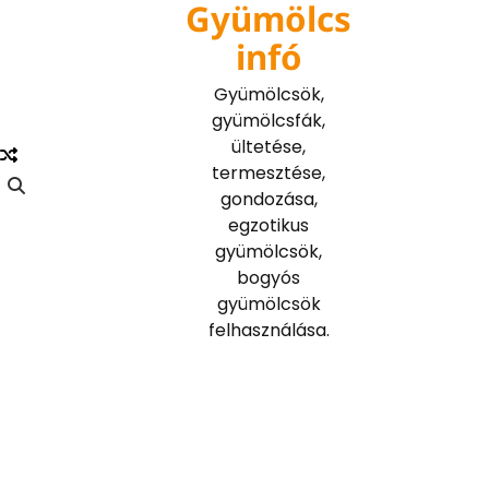
Gyümölcs
Skip
to
infó
content
Gyümölcsök,
gyümölcsfák,
ültetése,
termesztése,
gondozása,
egzotikus
gyümölcsök,
bogyós
gyümölcsök
felhasználása.