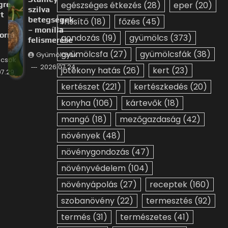
gre
egészséges étkezés
(28)
eper
(20)
szilva
t
betegségek
frissítő
(18)
főzés
(45)
– monília
orrá
gondozás
(19)
gyümölcs
(373)
felismerése
gyümölcsfa
(27)
gyümölcsfák
(38)
Gyümölcsök
csök
2026.07.24.
jótékony hatás
(26)
kert
(23)
7.29.
kertészet
(221)
kertészkedés
(20)
konyha
(106)
kártevők
(18)
mangó
(18)
mezőgazdaság
(42)
növények
(48)
növénygondozás
(47)
növényvédelem
(104)
növényápolás
(27)
receptek
(160)
szobanövény
(22)
termesztés
(92)
termés
(31)
természetes
(41)