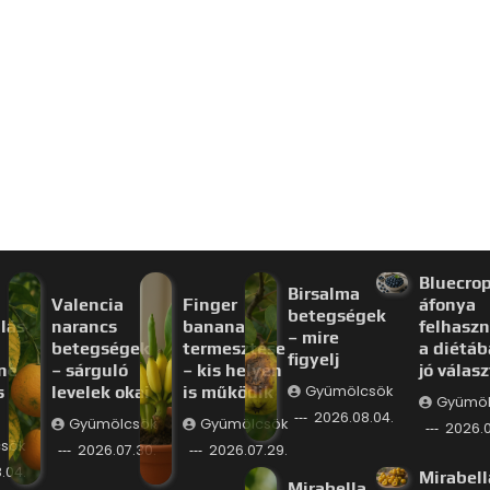
Bluecro
Birsalma
Valencia
Finger
áfonya
betegségek
lás
narancs
banana
felhaszn
– mire
betegségek
termesztése
a diétáb
figyelj
ne
– sárguló
– kis helyen
jó válas
s
levelek okai
is működik
Gyümölcsök
Gyümöl
2026.08.04.
Gyümölcsök
Gyümölcsök
2026.0
sök
2026.07.30.
2026.07.29.
.04.
Mirabell
Mirabella