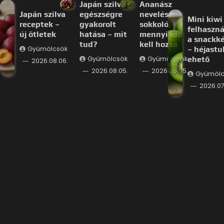
Japán szilva
Ananász
Japán szilva
egészségre
nevelése:
Mini kiwi
receptek –
gyakorolt
sokkoló,
felhaszná
új ötletek
hatása – mit
mennyi idő
a snackk
tud?
kell hozzá
Gyümölcsök
– héjastu
Gyümölcsök
Gyümölcsök
ehető
2026.08.06.
2026.08.05.
2026.08.05.
Gyümölc
2026.07