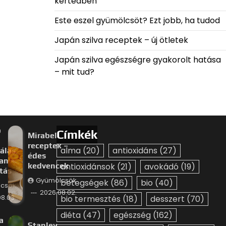
kertedben
Este eszel gyümölcsöt? Ezt jobb, ha tudod
Japán szilva receptek – új ötletek
Japán szilva egészségre gyakorolt hatása
– mit tud?
p
Címkék
Mirabella
receptek –
alma
(20)
antioxidáns
(27)
álás
édes
an –
kedvencek
antioxidánsok
(21)
avokádó
(19)
ztás
Gyümölcsök
betegségek
(86)
bio
(40)
csök
2026.08.02.
8.03.
bio termesztés
(18)
desszert
(70)
diéta
(47)
egészség
(162)
a
Stanley