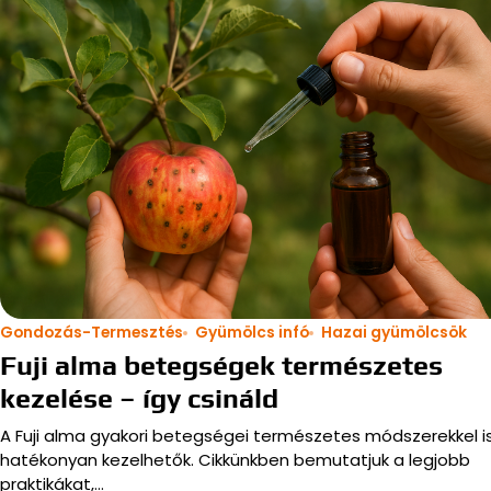
Gondozás-Termesztés
Gyümölcs infó
Hazai gyümölcsök
Fuji alma betegségek természetes
kezelése – így csináld
A Fuji alma gyakori betegségei természetes módszerekkel i
hatékonyan kezelhetők. Cikkünkben bemutatjuk a legjobb
praktikákat,…