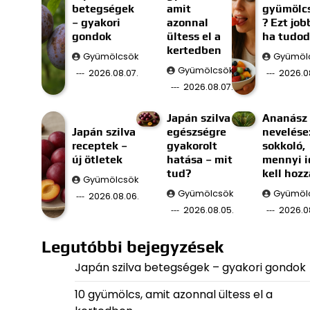
betegségek
amit
gyümölc
– gyakori
azonnal
? Ezt job
gondok
ültess el a
ha tudod
kertedben
Gyümölcsök
Gyümöl
Gyümölcsök
2026.08.07.
2026.0
2026.08.07.
Japán szilva
Ananász
Japán szilva
egészségre
nevelése
receptek –
gyakorolt
sokkoló,
új ötletek
hatása – mit
mennyi i
tud?
kell hozz
Gyümölcsök
Gyümölcsök
Gyümöl
2026.08.06.
2026.08.05.
2026.0
Legutóbbi bejegyzések
Japán szilva betegségek – gyakori gondok
10 gyümölcs, amit azonnal ültess el a