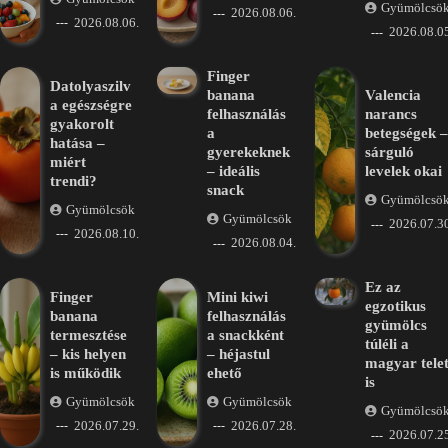
Gyümölcsö
2026.08.06.
2026.08.06.
2026.08.05
Finger
Datolyaszilv
banana
Valencia
a egészségre
felhasználás
narancs
gyakorolt
a
betegségek –
hatása –
gyerekeknek
sárguló
miért
– ideális
levelek okai
trendi?
snack
Gyümölcsö
Gyümölcsök
Gyümölcsök
2026.07.30
2026.08.10.
2026.08.04.
Ez az
Finger
Mini kiwi
egzotikus
banana
felhasználás
gyümölcs
termesztése
a snackként
túléli a
– kis helyen
– héjastul
magyar tele
is működik
ehető
is
Gyümölcsök
Gyümölcsök
Gyümölcsö
2026.07.29.
2026.07.28.
2026.07.25