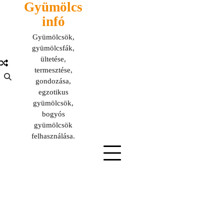
Gyümölcs
Skip
to
infó
content
Gyümölcsök,
gyümölcsfák,
ültetése,
termesztése,
gondozása,
egzotikus
gyümölcsök,
bogyós
gyümölcsök
felhasználása.