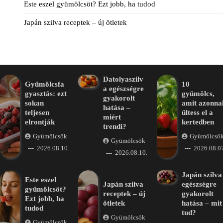
Este eszel gyümölcsöt? Ezt jobb, ha tudod
Japán szilva receptek – új ötletek
Datolyaszilv
Gyümölcsfa
10
a egészségre
gyasztás: ezt
gyümölcs,
gyakorolt
sokan
amit azonna
hatása –
teljesen
ültess el a
miért
elrontják
kertedben
trendi?
Gyümölcsök
Gyümölcsö
Gyümölcsök
2026.08.10.
2026.08.07
2026.08.10.
Japán szilva
Este eszel
Japán szilva
egészségre
gyümölcsöt?
receptek – új
gyakorolt
Ezt jobb, ha
ötletek
hatása – mit
tudod
tud?
Gyümölcsök
Gyümölcsök