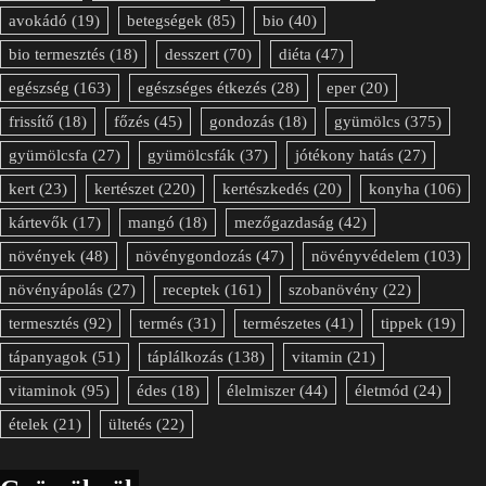
avokádó
(19)
betegségek
(85)
bio
(40)
bio termesztés
(18)
desszert
(70)
diéta
(47)
egészség
(163)
egészséges étkezés
(28)
eper
(20)
frissítő
(18)
főzés
(45)
gondozás
(18)
gyümölcs
(375)
gyümölcsfa
(27)
gyümölcsfák
(37)
jótékony hatás
(27)
kert
(23)
kertészet
(220)
kertészkedés
(20)
konyha
(106)
kártevők
(17)
mangó
(18)
mezőgazdaság
(42)
növények
(48)
növénygondozás
(47)
növényvédelem
(103)
növényápolás
(27)
receptek
(161)
szobanövény
(22)
termesztés
(92)
termés
(31)
természetes
(41)
tippek
(19)
tápanyagok
(51)
táplálkozás
(138)
vitamin
(21)
vitaminok
(95)
édes
(18)
élelmiszer
(44)
életmód
(24)
ételek
(21)
ültetés
(22)