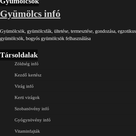
Gyümölcsök
Gyümölcs infó
Gyümölcsök, gyümölcsfák, ültetése, termesztése, gondozása, egzotikus
gyümölcsök, bogyós gyümölcsök felhasználása
Társoldalak
Zöldség infó
Kezdő kertész
Virág infó
Kerti virágok
Szobanövény infó
Gyógynövény infó
Vitaminfajták