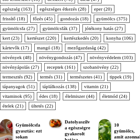
egészség
(163)
egészséges étkezés
(28)
eper
(20)
frissítő
(18)
főzés
(45)
gondozás
(18)
gyümölcs
(375)
gyümölcsfa
(27)
gyümölcsfák
(37)
jótékony hatás
(27)
kert
(23)
kertészet
(220)
kertészkedés
(20)
konyha
(106)
kártevők
(17)
mangó
(18)
mezőgazdaság
(42)
növények
(48)
növénygondozás
(47)
növényvédelem
(103)
növényápolás
(27)
receptek
(161)
szobanövény
(22)
termesztés
(92)
termés
(31)
természetes
(41)
tippek
(19)
tápanyagok
(51)
táplálkozás
(138)
vitamin
(21)
vitaminok
(95)
édes
(18)
élelmiszer
(44)
életmód
(24)
ételek
(21)
ültetés
(22)
Datolyaszilv
Gyümölcsfa
10
a egészségre
gyasztás: ezt
gyümölcs,
gyakorolt
sokan
amit azonna
hatása –