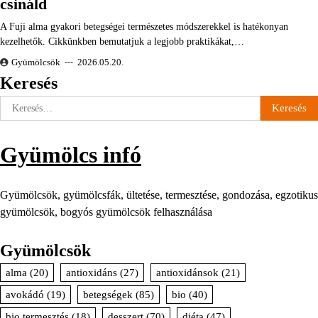
csináld
A Fuji alma gyakori betegségei természetes módszerekkel is hatékonyan
kezelhetők. Cikkünkben bemutatjuk a legjobb praktikákat,…
Gyümölcsök
2026.05.20.
Keresés
Keresés:
Gyümölcs infó
Gyümölcsök, gyümölcsfák, ültetése, termesztése, gondozása, egzotikus
gyümölcsök, bogyós gyümölcsök felhasználása
Gyümölcsök
alma
(20)
antioxidáns
(27)
antioxidánsok
(21)
avokádó
(19)
betegségek
(85)
bio
(40)
bio termesztés
(18)
desszert
(70)
diéta
(47)