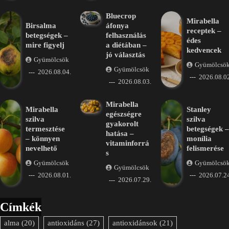
Bluecrop
Mirabella
Birsalma
áfonya
receptek –
betegségek –
felhasználás
édes
mire figyelj
a diétában –
kedvencek
jó választás
Gyümölcsök
Gyümölcsö
Gyümölcsök
2026.08.04.
2026.08.02
2026.08.03.
Mirabella
Mirabella
Stanley
egészségre
szilva
szilva
gyakorolt
termesztése
betegségek –
hatása –
– könnyen
monília
vitaminforrá
nevelhető
felismerése
s
Gyümölcsök
Gyümölcsö
Gyümölcsök
2026.08.01.
2026.07.24
2026.07.29.
Címkék
alma
(20)
antioxidáns
(27)
antioxidánsok
(21)