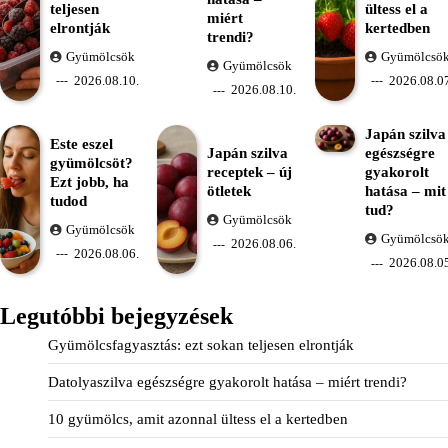
teljesen
ültess el a
miért
elrontják
kertedben
trendi?
Gyümölcsök
Gyümölcsö
Gyümölcsök
2026.08.10.
2026.08.07
2026.08.10.
Japán szilva
Este eszel
Japán szilva
egészségre
gyümölcsöt?
receptek – új
gyakorolt
Ezt jobb, ha
ötletek
hatása – mit
tudod
tud?
Gyümölcsök
Gyümölcsök
Gyümölcsö
2026.08.06.
2026.08.06.
2026.08.05
Legutóbbi bejegyzések
Gyümölcsfagyasztás: ezt sokan teljesen elrontják
Datolyaszilva egészségre gyakorolt hatása – miért trendi?
10 gyümölcs, amit azonnal ültess el a kertedben