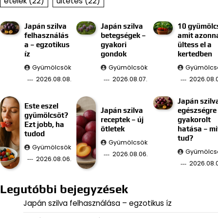
ételek
(22)
ültetés
(22)
Japán szilva
Japán szilva
10 gyümölc
felhasználás
betegségek –
amit azonn
a – egzotikus
gyakori
ültess el a
íz
gondok
kertedben
Gyümölcsök
Gyümölcsök
Gyümölcs
2026.08.08.
2026.08.07.
2026.08.0
Japán szilv
Este eszel
Japán szilva
egészségre
gyümölcsöt?
receptek – új
gyakorolt
Ezt jobb, ha
ötletek
hatása – mi
tudod
tud?
Gyümölcsök
Gyümölcsök
Gyümölcs
2026.08.06.
2026.08.06.
2026.08.
Legutóbbi bejegyzések
Japán szilva felhasználása – egzotikus íz