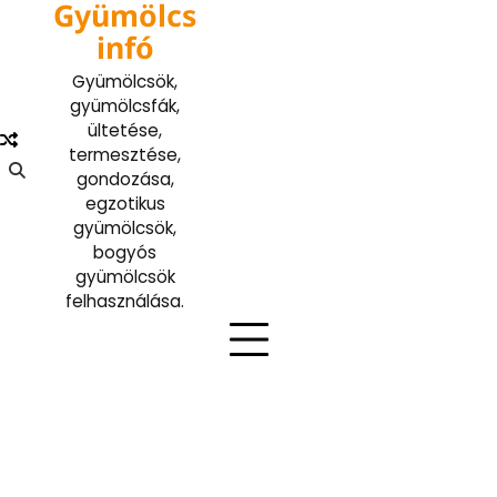
Gyümölcs
Skip
to
infó
content
Gyümölcsök,
gyümölcsfák,
ültetése,
termesztése,
gondozása,
egzotikus
gyümölcsök,
bogyós
gyümölcsök
felhasználása.