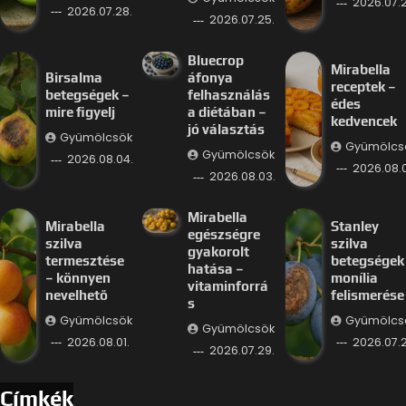
2026.07.2
2026.07.28.
2026.07.25.
Bluecrop
Mirabella
Birsalma
áfonya
receptek –
betegségek –
felhasználás
édes
mire figyelj
a diétában –
kedvencek
jó választás
Gyümölcsök
Gyümölcs
Gyümölcsök
2026.08.04.
2026.08.
2026.08.03.
Mirabella
Mirabella
Stanley
egészségre
szilva
szilva
gyakorolt
termesztése
betegségek
hatása –
– könnyen
monília
vitaminforrá
nevelhető
felismerése
s
Gyümölcsök
Gyümölcs
Gyümölcsök
2026.08.01.
2026.07.2
2026.07.29.
Címkék