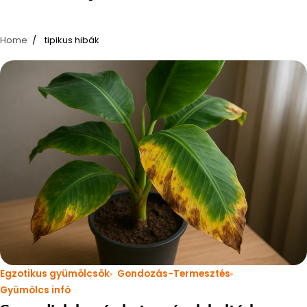
Home
tipikus hibák
Egzotikus gyümölcsök
Gondozás-Termesztés
Gyümölcs infó