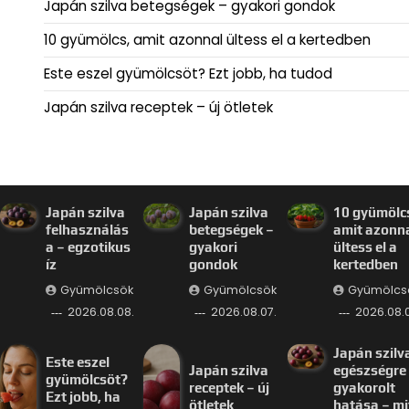
Japán szilva betegségek – gyakori gondok
10 gyümölcs, amit azonnal ültess el a kertedben
Este eszel gyümölcsöt? Ezt jobb, ha tudod
Japán szilva receptek – új ötletek
Japán szilva
Japán szilva
10 gyümölc
felhasználás
betegségek –
amit azonn
a – egzotikus
gyakori
ültess el a
íz
gondok
kertedben
Gyümölcsök
Gyümölcsök
Gyümölcs
2026.08.08.
2026.08.07.
2026.08.0
Japán szilv
Este eszel
Japán szilva
egészségre
gyümölcsöt?
receptek – új
gyakorolt
Ezt jobb, ha
ötletek
hatása – mi