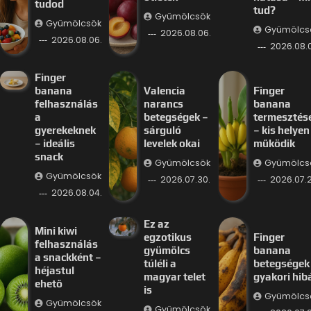
tudod
tud?
Gyümölcsök
Gyümölcsök
Gyümölcs
2026.08.06.
2026.08.06.
2026.08.
Finger
banana
Valencia
Finger
felhasználás
narancs
banana
a
betegségek –
termesztés
gyerekeknek
sárguló
– kis helyen 
– ideális
levelek okai
működik
snack
Gyümölcsök
Gyümölcs
Gyümölcsök
2026.07.30.
2026.07.2
2026.08.04.
Ez az
Mini kiwi
egzotikus
Finger
felhasználás
gyümölcs
banana
a snackként –
túléli a
betegségek
héjastul
magyar telet
gyakori hib
ehető
is
Gyümölcs
Gyümölcsök
Gyümölcsök