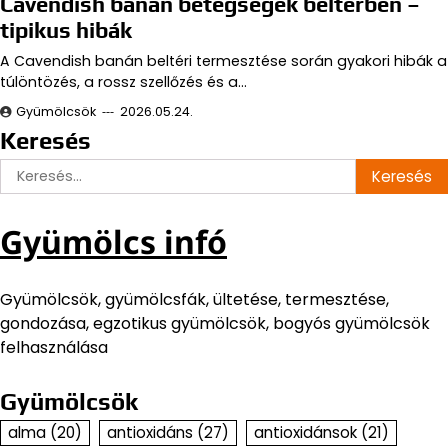
Cavendish banán betegségek beltérben –
tipikus hibák
A Cavendish banán beltéri termesztése során gyakori hibák a
túlöntözés, a rossz szellőzés és a…
Gyümölcsök
2026.05.24.
Keresés
Keresés:
Gyümölcs infó
Gyümölcsök, gyümölcsfák, ültetése, termesztése,
gondozása, egzotikus gyümölcsök, bogyós gyümölcsök
felhasználása
Gyümölcsök
alma
(20)
antioxidáns
(27)
antioxidánsok
(21)