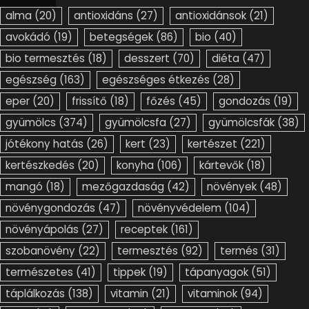
alma
(20)
antioxidáns
(27)
antioxidánsok
(21)
avokádó
(19)
betegségek
(86)
bio
(40)
bio termesztés
(18)
desszert
(70)
diéta
(47)
egészség
(163)
egészséges étkezés
(28)
eper
(20)
frissítő
(18)
főzés
(45)
gondozás
(19)
gyümölcs
(374)
gyümölcsfa
(27)
gyümölcsfák
(38)
jótékony hatás
(26)
kert
(23)
kertészet
(221)
kertészkedés
(20)
konyha
(106)
kártevők
(18)
mangó
(18)
mezőgazdaság
(42)
növények
(48)
növénygondozás
(47)
növényvédelem
(104)
növényápolás
(27)
receptek
(161)
szobanövény
(22)
termesztés
(92)
termés
(31)
természetes
(41)
tippek
(19)
tápanyagok
(51)
táplálkozás
(138)
vitamin
(21)
vitaminok
(94)