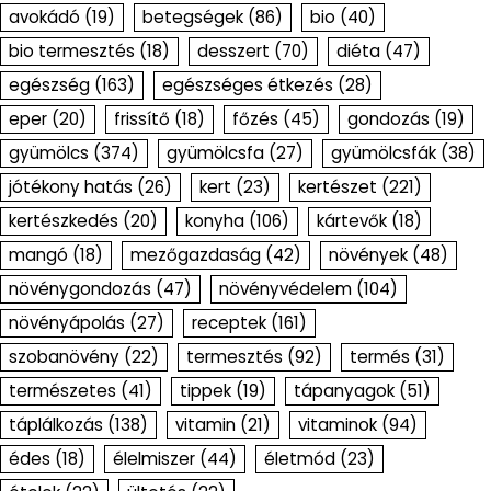
avokádó
(19)
betegségek
(86)
bio
(40)
bio termesztés
(18)
desszert
(70)
diéta
(47)
egészség
(163)
egészséges étkezés
(28)
eper
(20)
frissítő
(18)
főzés
(45)
gondozás
(19)
gyümölcs
(374)
gyümölcsfa
(27)
gyümölcsfák
(38)
jótékony hatás
(26)
kert
(23)
kertészet
(221)
kertészkedés
(20)
konyha
(106)
kártevők
(18)
mangó
(18)
mezőgazdaság
(42)
növények
(48)
növénygondozás
(47)
növényvédelem
(104)
növényápolás
(27)
receptek
(161)
szobanövény
(22)
termesztés
(92)
termés
(31)
természetes
(41)
tippek
(19)
tápanyagok
(51)
táplálkozás
(138)
vitamin
(21)
vitaminok
(94)
édes
(18)
élelmiszer
(44)
életmód
(23)