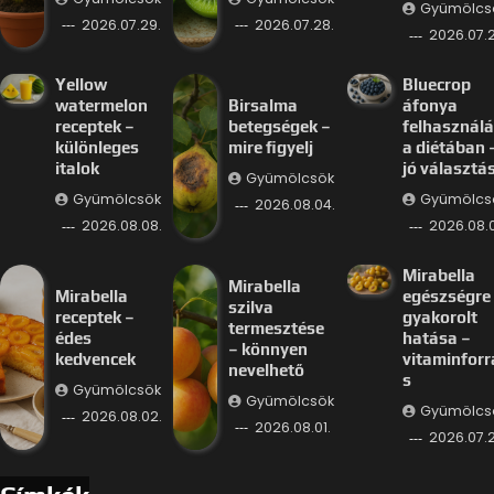
Gyümölcs
2026.07.29.
2026.07.28.
2026.07.2
Yellow
Bluecrop
watermelon
Birsalma
áfonya
receptek –
betegségek –
felhasznál
különleges
mire figyelj
a diétában 
italok
jó választá
Gyümölcsök
Gyümölcsök
Gyümölcs
2026.08.04.
2026.08.08.
2026.08.
Mirabella
Mirabella
Mirabella
egészségre
szilva
receptek –
gyakorolt
termesztése
édes
hatása –
– könnyen
kedvencek
vitaminforr
nevelhető
s
Gyümölcsök
Gyümölcsök
Gyümölcs
2026.08.02.
2026.08.01.
2026.07.2