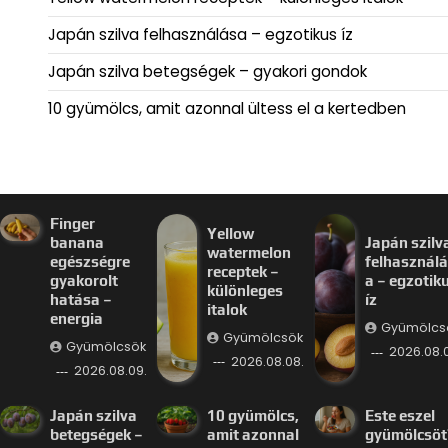
Japán szilva felhasználása – egzotikus íz
Japán szilva betegségek – gyakori gondok
10 gyümölcs, amit azonnal ültess el a kertedben
Finger
Yellow
banana
Japán szilv
watermelon
egészségre
felhasznál
receptek –
gyakorolt
a – egzotik
különleges
hatása –
íz
italok
energia
Gyümölcs
Gyümölcsök
Gyümölcsök
2026.08.
2026.08.08.
2026.08.09.
Japán szilva
10 gyümölcs,
Este eszel
betegségek –
amit azonnal
gyümölcsöt