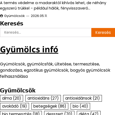
A termés védelme a madaraktól kihívás lehet, de néhány
egyszerű trükkel – például hálók, fényvisszaverő…
Gyümölcsök
2026.05.11.
Keresés
Keresés:
Gyümölcs infó
Gyümölcsök, gyümölcsfák, ültetése, termesztése,
gondozása, egzotikus gyümölcsök, bogyós gyümölcsök
felhasználása
Gyümölcsök
alma
(20)
antioxidáns
(27)
antioxidánsok
(21)
avokádó
(19)
betegségek
(86)
bio
(40)
bio termesztés
(18)
desszert
(70)
diéta
(47)