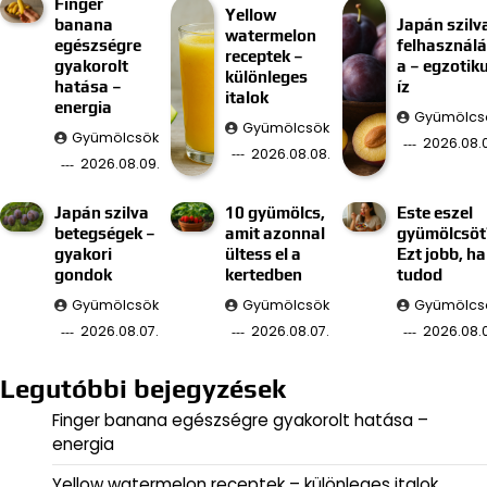
Finger
Yellow
banana
Japán szilv
watermelon
egészségre
felhasznál
receptek –
gyakorolt
a – egzotik
különleges
hatása –
íz
italok
energia
Gyümölcs
Gyümölcsök
Gyümölcsök
2026.08.
2026.08.08.
2026.08.09.
Japán szilva
10 gyümölcs,
Este eszel
betegségek –
amit azonnal
gyümölcsöt
gyakori
ültess el a
Ezt jobb, ha
gondok
kertedben
tudod
Gyümölcsök
Gyümölcsök
Gyümölcs
2026.08.07.
2026.08.07.
2026.08.
Legutóbbi bejegyzések
Finger banana egészségre gyakorolt hatása –
energia
Yellow watermelon receptek – különleges italok