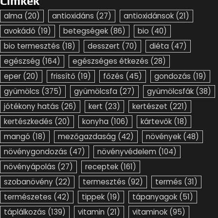
Címkék
alma
(20)
antioxidáns
(27)
antioxidánsok
(21)
avokádó
(19)
betegségek
(86)
bio
(40)
bio termesztés
(18)
desszert
(70)
diéta
(47)
egészség
(164)
egészséges étkezés
(28)
eper
(20)
frissítő
(19)
főzés
(45)
gondozás
(19)
gyümölcs
(375)
gyümölcsfa
(27)
gyümölcsfák
(38)
jótékony hatás
(26)
kert
(23)
kertészet
(221)
kertészkedés
(20)
konyha
(106)
kártevők
(18)
mangó
(18)
mezőgazdaság
(42)
növények
(48)
növénygondozás
(47)
növényvédelem
(104)
növényápolás
(27)
receptek
(161)
szobanövény
(22)
termesztés
(92)
termés
(31)
természetes
(42)
tippek
(19)
tápanyagok
(51)
táplálkozás
(139)
vitamin
(21)
vitaminok
(95)