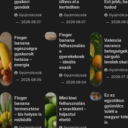
gyakori
ültess el a
Ezt jobb, ha
gondok
kertedben
tudod
Gyümölcsök
Gyümölcsök
Gyümölcs
2026.08.07.
2026.08.07.
2026.08.
Finger
Finger
banana
Valencia
banana
felhasználás
narancs
egészségre
a
betegségek
gyakorolt
gyerekeknek
sárguló
hatása –
– ideális
levelek okai
energia
snack
Gyümölcs
Gyümölcsök
Gyümölcsök
2026.07.3
2026.08.09.
2026.08.04.
Ez az
Finger
Mini kiwi
egzotikus
banana
felhasználás
gyümölcs
termesztése
a snackként –
túléli a
– kis helyen is
héjastul
magyar tele
működik
ehető
is
Gyümölcsök
Gyümölcsök