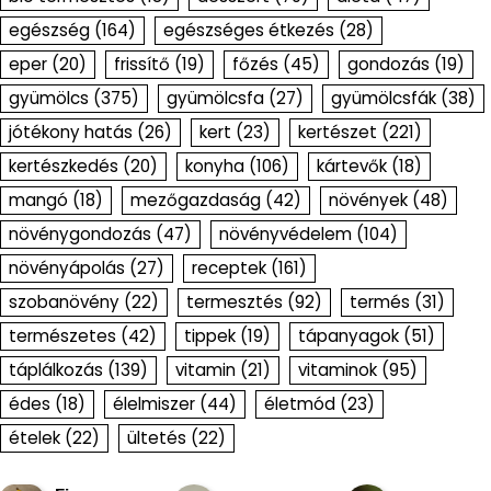
egészség
(164)
egészséges étkezés
(28)
eper
(20)
frissítő
(19)
főzés
(45)
gondozás
(19)
gyümölcs
(375)
gyümölcsfa
(27)
gyümölcsfák
(38)
jótékony hatás
(26)
kert
(23)
kertészet
(221)
kertészkedés
(20)
konyha
(106)
kártevők
(18)
mangó
(18)
mezőgazdaság
(42)
növények
(48)
növénygondozás
(47)
növényvédelem
(104)
növényápolás
(27)
receptek
(161)
szobanövény
(22)
termesztés
(92)
termés
(31)
természetes
(42)
tippek
(19)
tápanyagok
(51)
táplálkozás
(139)
vitamin
(21)
vitaminok
(95)
édes
(18)
élelmiszer
(44)
életmód
(23)
ételek
(22)
ültetés
(22)