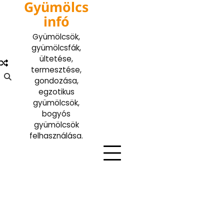
Gyümölcs
Skip
to
infó
content
Gyümölcsök,
gyümölcsfák,
ültetése,
termesztése,
gondozása,
egzotikus
gyümölcsök,
bogyós
gyümölcsök
felhasználása.