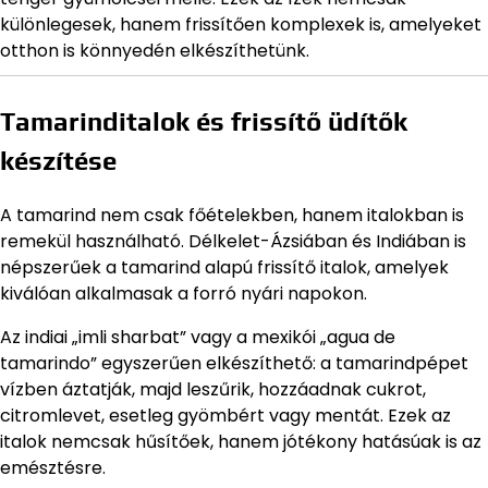
különlegesek, hanem frissítően komplexek is, amelyeket
otthon is könnyedén elkészíthetünk.
Tamarinditalok és frissítő üdítők
készítése
A tamarind nem csak főételekben, hanem italokban is
remekül használható. Délkelet-Ázsiában és Indiában is
népszerűek a tamarind alapú frissítő italok, amelyek
kiválóan alkalmasak a forró nyári napokon.
Az indiai „imli sharbat” vagy a mexikói „agua de
tamarindo” egyszerűen elkészíthető: a tamarindpépet
vízben áztatják, majd leszűrik, hozzáadnak cukrot,
citromlevet, esetleg gyömbért vagy mentát. Ezek az
italok nemcsak hűsítőek, hanem jótékony hatásúak is az
emésztésre.