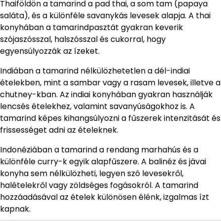
Thaiföldön a tamarind a pad thai, a som tam (papaya
saláta), és a különféle savanykás levesek alapja. A thai
konyhában a tamarindpasztát gyakran keverik
szójaszósszal, halszósszal és cukorral, hogy
egyensúlyozzák az ízeket.
Indiában a tamarind nélkülözhetetlen a dél-indiai
ételekben, mint a sambar vagy a rasam levesek, illetve a
chutney-kban. Az indiai konyhában gyakran használják
lencsés ételekhez, valamint savanyúságokhoz is. A
tamarind képes kihangsúlyozni a fűszerek intenzitását és
frissességet adni az ételeknek.
Indonéziában a tamarind a rendang marhahús és a
különféle curry-k egyik alapfűszere. A balinéz és jávai
konyha sem nélkülözheti, legyen szó levesekről,
halételekről vagy zöldséges fogásokról. A tamarind
hozzáadásával az ételek különösen élénk, izgalmas ízt
kapnak.