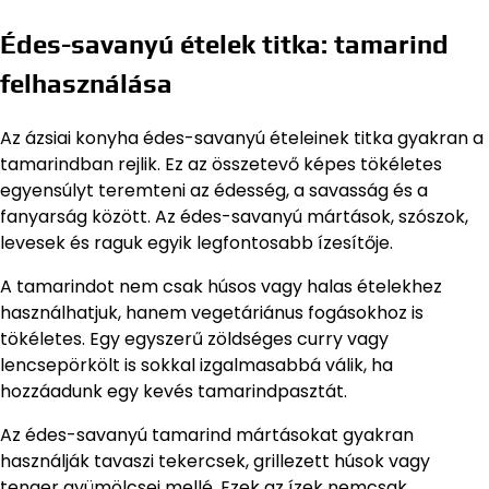
Édes-savanyú ételek titka: tamarind
felhasználása
Az ázsiai konyha édes-savanyú ételeinek titka gyakran a
tamarindban rejlik. Ez az összetevő képes tökéletes
egyensúlyt teremteni az édesség, a savasság és a
fanyarság között. Az édes-savanyú mártások, szószok,
levesek és raguk egyik legfontosabb ízesítője.
A tamarindot nem csak húsos vagy halas ételekhez
használhatjuk, hanem vegetáriánus fogásokhoz is
tökéletes. Egy egyszerű zöldséges curry vagy
lencsepörkölt is sokkal izgalmasabbá válik, ha
hozzáadunk egy kevés tamarindpasztát.
Az édes-savanyú tamarind mártásokat gyakran
használják tavaszi tekercsek, grillezett húsok vagy
tenger gyümölcsei mellé. Ezek az ízek nemcsak