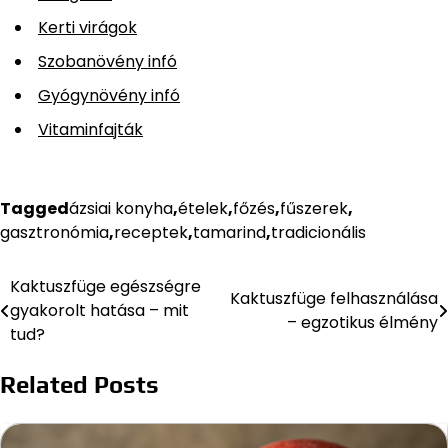
Kerti virágok
Szobanövény infó
Gyógynövény infó
Vitaminfajták
Tagged
ázsiai konyha
,
ételek
,
főzés
,
fűszerek
,
gasztronómia
,
receptek
,
tamarind
,
tradicionális
Kaktuszfüge egészségre
Bejegyzés
Kaktuszfüge felhasználása
gyakorolt hatása – mit
– egzotikus élmény
navigáció
tud?
Related Posts