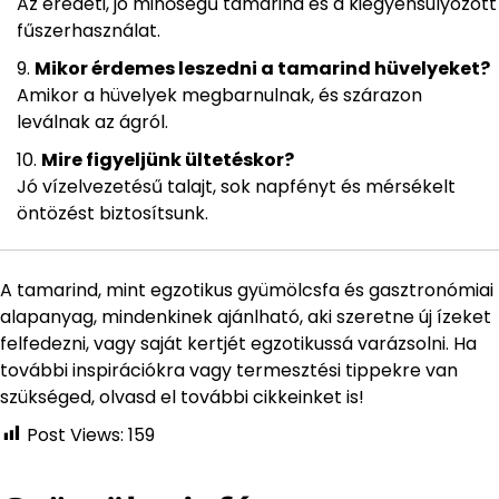
Az eredeti, jó minőségű tamarind és a kiegyensúlyozott
fűszerhasználat.
Mikor érdemes leszedni a tamarind hüvelyeket?
Amikor a hüvelyek megbarnulnak, és szárazon
leválnak az ágról.
Mire figyeljünk ültetéskor?
Jó vízelvezetésű talajt, sok napfényt és mérsékelt
öntözést biztosítsunk.
A tamarind, mint egzotikus gyümölcsfa és gasztronómiai
alapanyag, mindenkinek ajánlható, aki szeretne új ízeket
felfedezni, vagy saját kertjét egzotikussá varázsolni. Ha
további inspirációkra vagy termesztési tippekre van
szükséged, olvasd el további cikkeinket is!
Post Views:
159