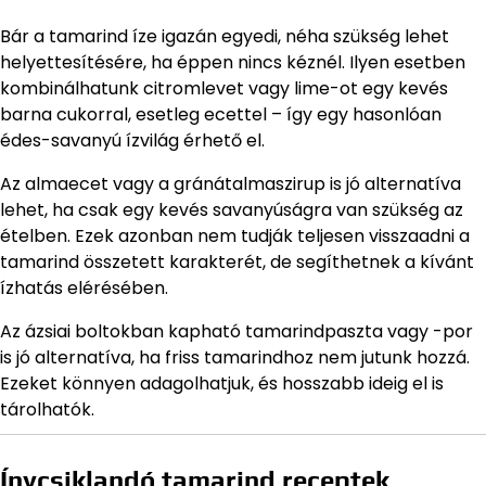
Bár a tamarind íze igazán egyedi, néha szükség lehet
helyettesítésére, ha éppen nincs kéznél. Ilyen esetben
kombinálhatunk citromlevet vagy lime-ot egy kevés
barna cukorral, esetleg ecettel – így egy hasonlóan
édes-savanyú ízvilág érhető el.
Az almaecet vagy a gránátalmaszirup is jó alternatíva
lehet, ha csak egy kevés savanyúságra van szükség az
ételben. Ezek azonban nem tudják teljesen visszaadni a
tamarind összetett karakterét, de segíthetnek a kívánt
ízhatás elérésében.
Az ázsiai boltokban kapható tamarindpaszta vagy -por
is jó alternatíva, ha friss tamarindhoz nem jutunk hozzá.
Ezeket könnyen adagolhatjuk, és hosszabb ideig el is
tárolhatók.
Ínycsiklandó tamarind receptek