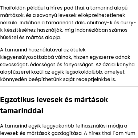
Thaiföldön például a híres pad thai, a tamarind alapú
mártások, és a savanyú levesek elképzelhetetlenek
nélküle. Indiában a tamarindot dals, chutney-k és curry-
k készítéséhez használják, míg Indonéziában számos
húsétel és mártás alapja.
A tamarind használatával az ételek
kiegyensúlyozottabbá válnak, hiszen egyszerre adnak
savasságot, édességet és fanyarságot. Az ázsiai konyha
alapfűszerei közül az egyik legsokoldalúbb, amelyet
könnyedén beépíthetünk saját receptjeinkbe is.
Egzotikus levesek és mártások
tamarinddal
A tamarind egyik leggyakoribb felhasználási módja a
levesek és mártások gazdagítása. A híres thai Tom Yum