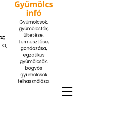
Gyümölcs
Skip
to
infó
content
Gyümölcsök,
gyümölcsfák,
ültetése,
termesztése,
gondozása,
egzotikus
gyümölcsök,
bogyós
gyümölcsök
felhasználása.