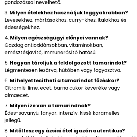
gondozással nevelhető.
Milyen ételekhez használjuk leggyakrabban?
Levesekhez, mártásokhoz, curry-khez, italokhoz és
édességekhez.
Milyen egészségügyi előnyei vannak?
Gazdag antioxidánsokban, vitaminokban,
emésztésjavító, immunerősítő hatású.
Hogyan tároljuk a feldolgozott tamarindot?
Légmentesen lezárva, hűtőben vagy fagyasztva.
Mi helyettesítheti a tamarindot főzéskor?
Citromlé, lime, ecet, barna cukor keveréke vagy
almaecet.
Milyen íze van a tamarindnak?
Édes-savanyú, fanyar, intenzív, kissé karamelles
jellegű.
Mitől lesz egy ázsiai étel igazán autentikus?