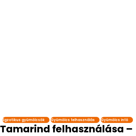
Egzotikus gyümölcsök
Gyümölcs felhasználás
Gyümölcs infó
Tamarind felhasználása –