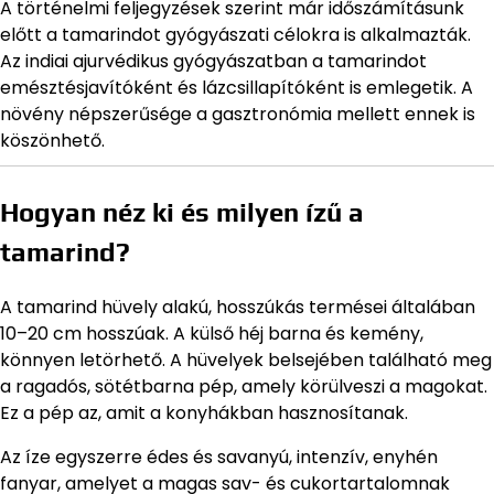
A történelmi feljegyzések szerint már időszámításunk
előtt a tamarindot gyógyászati célokra is alkalmazták.
Az indiai ajurvédikus gyógyászatban a tamarindot
emésztésjavítóként és lázcsillapítóként is emlegetik. A
növény népszerűsége a gasztronómia mellett ennek is
köszönhető.
Hogyan néz ki és milyen ízű a
tamarind?
A tamarind hüvely alakú, hosszúkás termései általában
10–20 cm hosszúak. A külső héj barna és kemény,
könnyen letörhető. A hüvelyek belsejében található meg
a ragadós, sötétbarna pép, amely körülveszi a magokat.
Ez a pép az, amit a konyhákban hasznosítanak.
Az íze egyszerre édes és savanyú, intenzív, enyhén
fanyar, amelyet a magas sav- és cukortartalomnak