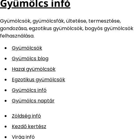
Gyümölcs infó
Gyümölcsök, gyümölcsfák, ültetése, termesztése,
gondozása, egzotikus gyümölcsök, bogyós gyümölcsök
felhasználása.
Gyümölcsök
Gyümölcs blog
Hazai gyümölcsök
Egzotikus gyümölcsök
Gyümölcs infó
Gyümölcs naptár
Zöldség infó
Kezdő kertész
Virág infó