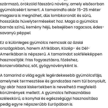
származó, örökzöld fásszárú növény, amely elsősorban
gyümölcséért ismert. A tamarindfa akár 15–25 méter
magasra is megnőhet, dús lombkoronát és sűrű,
hosszúkás hüvelyterméseket hoz. Maga a gyümölcs
barnás színű, kemény héjú, belsejében ragacsos, édes-
savanyú péppel.
Ez a különleges gyümölcs nemcsak az ázsiai
országokban, hanem Afrikában, Közép- és Dél-
Amerikában is népszerű. A tamarindot sokféleképpen
hasznosítják: friss fogyasztásra, főzéshez,
konzerváláshoz, sőt, gyógynövényként is.
A tamarind a világ egyik legérdekesebb gyümölcsfája,
amelynek termesztése és gondozása nem túl bonyolult,
így akár hazai kiskertekben is nevelhető megfelelő
körülmények mellett. A gyümölcs felhasználása
széleskörű, a konyhai és egészségügyi hasznosítása
pedig egyre népszerűbb Európában is.