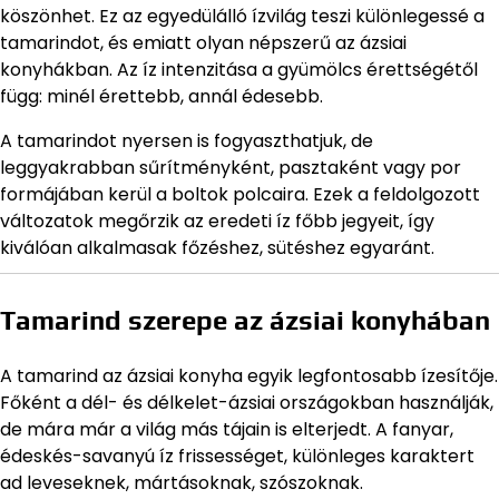
köszönhet. Ez az egyedülálló ízvilág teszi különlegessé a
tamarindot, és emiatt olyan népszerű az ázsiai
konyhákban. Az íz intenzitása a gyümölcs érettségétől
függ: minél érettebb, annál édesebb.
A tamarindot nyersen is fogyaszthatjuk, de
leggyakrabban sűrítményként, pasztaként vagy por
formájában kerül a boltok polcaira. Ezek a feldolgozott
változatok megőrzik az eredeti íz főbb jegyeit, így
kiválóan alkalmasak főzéshez, sütéshez egyaránt.
Tamarind szerepe az ázsiai konyhában
A tamarind az ázsiai konyha egyik legfontosabb ízesítője.
Főként a dél- és délkelet-ázsiai országokban használják,
de mára már a világ más tájain is elterjedt. A fanyar,
édeskés-savanyú íz frissességet, különleges karaktert
ad leveseknek, mártásoknak, szószoknak.