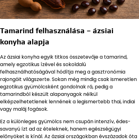
Tamarind felhasználása – ázsiai
konyha alapja
Az ázsiai konyha egyik titkos összetevője a tamarind,
amely egzotikus ízével és sokoldalú
felhasználhatóságával hódítja meg a gasztronómia
rajongóit világszerte. Sokan még mindig csak ismeretlen
egzotikus gyümölcsként gondolnak rá, pedig a
tamarindból készült alapanyagok nélkül
elképzelhetetlenek lennének a legismertebb thai, indiai
vagy maláj fogások.
Ez a különleges gyümölcs nem csupán intenzív, édes-
savanyú ízt ad az ételeknek, hanem egészségügyi
előnyöket is kínál. Az ázsiai országokban évszázadok óta