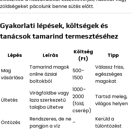
zöldségeket pácolunk benne sütés előtt.
Gyakorlati lépések, költségek és
tanácsok tamarind termesztéséhez
Költség
Lépés
Leírás
Tipp
(Ft)
Tamarind magok
Válassz friss,
Mag
500–
online ázsiai
egészséges
vásárlása
1500
boltokból
magokat
1000–
Virágföldbe vagy
2000
Tartsd meleg,
Ültetés
laza szerkezetű
(föld,
világos helyen
talajba ültetve
cserép)
Rendszeres, de ne
Kerüld a
Öntözés
–
pangjon a víz
túlöntözést