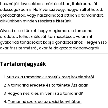
használják levesekben, mártásokban, italokban, sőt,
édességekben is. Ha kíváncsi vagy, hogyan ültetheted,
gondozhatod, vagy használhatod otthon a tamarindot,
cikkünkben minden részletre kitérünk.
Olvasd el cikkünket, hogy megismerd a tamarind
eredetét, felhasználását, termesztését, valamint
gyakorlati tanácsokat kapj a gondozásához – legyen szó
akár friss termésről, akár feldolgozott alapanyagról!
Tartalomjegyzék
Mi is az a tamarind? Ismerjük meg közelebbről
A tamarind eredete és története Ázsiában
Hogyan néz ki és milyen ízű a tamarind?
Tamarind szerepe az ázsiai konyhában