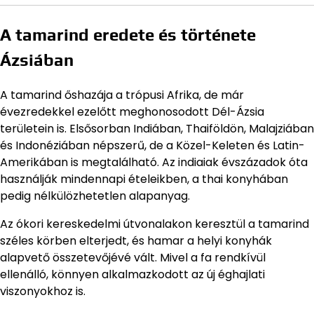
A tamarind eredete és története
Ázsiában
A tamarind őshazája a trópusi Afrika, de már
évezredekkel ezelőtt meghonosodott Dél-Ázsia
területein is. Elsősorban Indiában, Thaiföldön, Malajziában
és Indonéziában népszerű, de a Közel-Keleten és Latin-
Amerikában is megtalálható. Az indiaiak évszázadok óta
használják mindennapi ételeikben, a thai konyhában
pedig nélkülözhetetlen alapanyag.
Az ókori kereskedelmi útvonalakon keresztül a tamarind
széles körben elterjedt, és hamar a helyi konyhák
alapvető összetevőjévé vált. Mivel a fa rendkívül
ellenálló, könnyen alkalmazkodott az új éghajlati
viszonyokhoz is.