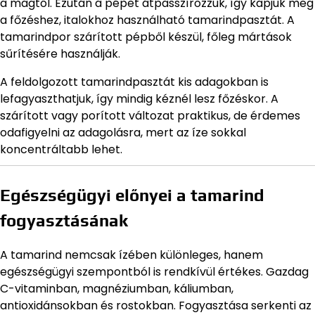
a magtól. Ezután a pépet átpasszírozzuk, így kapjuk meg
a főzéshez, italokhoz használható tamarindpasztát. A
tamarindpor szárított pépből készül, főleg mártások
sűrítésére használják.
A feldolgozott tamarindpasztát kis adagokban is
lefagyaszthatjuk, így mindig kéznél lesz főzéskor. A
szárított vagy porított változat praktikus, de érdemes
odafigyelni az adagolásra, mert az íze sokkal
koncentráltabb lehet.
Egészségügyi előnyei a tamarind
fogyasztásának
A tamarind nemcsak ízében különleges, hanem
egészségügyi szempontból is rendkívül értékes. Gazdag
C-vitaminban, magnéziumban, káliumban,
antioxidánsokban és rostokban. Fogyasztása serkenti az