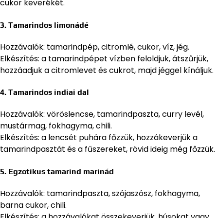
cukor keverékét.
3. Tamarindos limonádé
Hozzávalók: tamarindpép, citromlé, cukor, víz, jég.
Elkészítés: a tamarindpépet vízben feloldjuk, átszűrjük,
hozzáadjuk a citromlevet és cukrot, majd jéggel kínáljuk.
4. Tamarindos indiai dal
Hozzávalók: vöröslencse, tamarindpaszta, curry levél,
mustármag, fokhagyma, chili.
Elkészítés: a lencsét puhára főzzük, hozzákeverjük a
tamarindpasztát és a fűszereket, rövid ideig még főzzük.
5. Egzotikus tamarind marinád
Hozzávalók: tamarindpaszta, szójaszósz, fokhagyma,
barna cukor, chili.
Elkészítés: a hozzávalókat összekeverjük, húsokat vagy