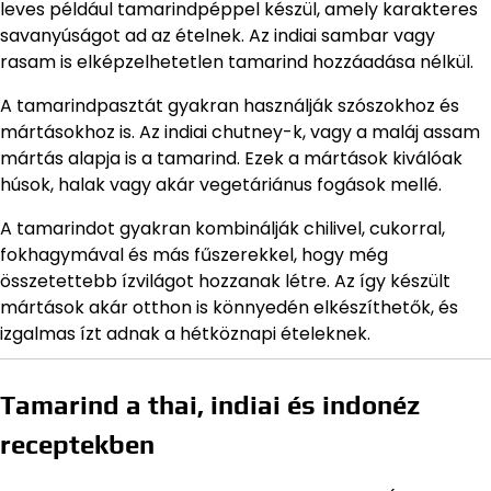
leves például tamarindpéppel készül, amely karakteres
savanyúságot ad az ételnek. Az indiai sambar vagy
rasam is elképzelhetetlen tamarind hozzáadása nélkül.
A tamarindpasztát gyakran használják szószokhoz és
mártásokhoz is. Az indiai chutney-k, vagy a maláj assam
mártás alapja is a tamarind. Ezek a mártások kiválóak
húsok, halak vagy akár vegetáriánus fogások mellé.
A tamarindot gyakran kombinálják chilivel, cukorral,
fokhagymával és más fűszerekkel, hogy még
összetettebb ízvilágot hozzanak létre. Az így készült
mártások akár otthon is könnyedén elkészíthetők, és
izgalmas ízt adnak a hétköznapi ételeknek.
Tamarind a thai, indiai és indonéz
receptekben