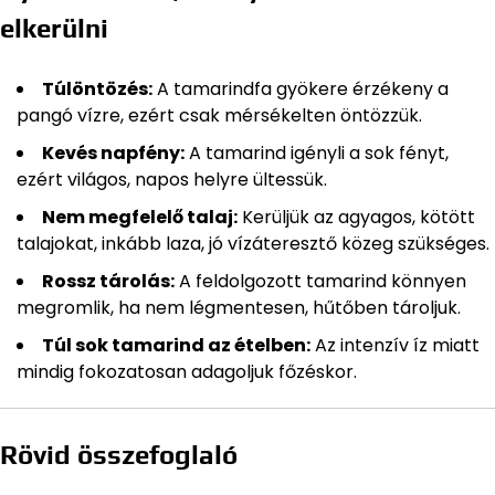
elkerülni
Túlöntözés:
A tamarindfa gyökere érzékeny a
pangó vízre, ezért csak mérsékelten öntözzük.
Kevés napfény:
A tamarind igényli a sok fényt,
ezért világos, napos helyre ültessük.
Nem megfelelő talaj:
Kerüljük az agyagos, kötött
talajokat, inkább laza, jó vízáteresztő közeg szükséges.
Rossz tárolás:
A feldolgozott tamarind könnyen
megromlik, ha nem légmentesen, hűtőben tároljuk.
Túl sok tamarind az ételben:
Az intenzív íz miatt
mindig fokozatosan adagoljuk főzéskor.
Rövid összefoglaló