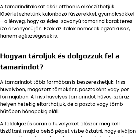
A tamarinditalokat akár otthon is elkészíthetjük.
Kísérletezhetünk különböző fűszerekkel, gyümölcsökkel
– a lényeg, hogy az édes-savanyú tamarind karakteres
íze érvényesüljön. Ezek az italok nemcsak egzotikusak,
hanem egészségesek is.
Hogyan tároljuk és dolgozzuk fel a
tamarindot?
A tamarindot több formában is beszerezhetjük: friss
hüvelyben, magozott tömbként, pasztaként vagy por
formájában. A friss hüvelyes tamarindot hűvös, száraz
helyen hetekig eltarthatjuk, de a paszta vagy tömb
hűtőben hónapokig eláll.
A feldolgozás során a hüvelyeket először meg kell
tisztítani, majd a belső pépet vízbe áztatni, hogy elváljon