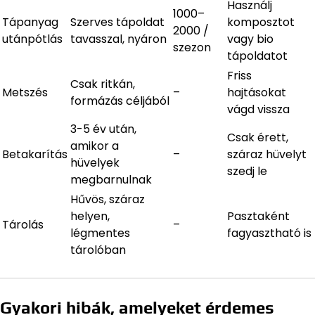
Használj
1000–
Tápanyag
Szerves tápoldat
komposztot
2000 /
utánpótlás
tavasszal, nyáron
vagy bio
szezon
tápoldatot
Friss
Csak ritkán,
Metszés
–
hajtásokat
formázás céljából
vágd vissza
3-5 év után,
Csak érett,
amikor a
Betakarítás
–
száraz hüvelyt
hüvelyek
szedj le
megbarnulnak
Hűvös, száraz
helyen,
Pasztaként
Tárolás
–
légmentes
fagyasztható is
tárolóban
Gyakori hibák, amelyeket érdemes