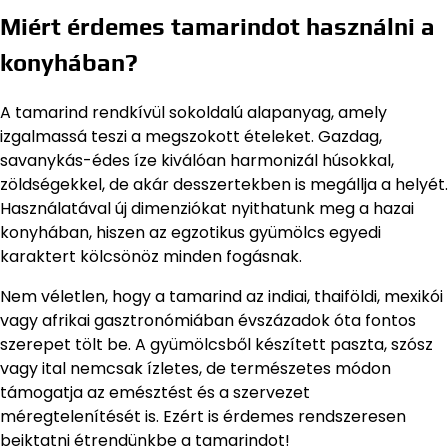
Miért érdemes tamarindot használni a
konyhában?
A tamarind rendkívül sokoldalú alapanyag, amely
izgalmassá teszi a megszokott ételeket. Gazdag,
savanykás-édes íze kiválóan harmonizál húsokkal,
zöldségekkel, de akár desszertekben is megállja a helyét.
Használatával új dimenziókat nyithatunk meg a hazai
konyhában, hiszen az egzotikus gyümölcs egyedi
karaktert kölcsönöz minden fogásnak.
Nem véletlen, hogy a tamarind az indiai, thaiföldi, mexikói
vagy afrikai gasztronómiában évszázadok óta fontos
szerepet tölt be. A gyümölcsből készített paszta, szósz
vagy ital nemcsak ízletes, de természetes módon
támogatja az emésztést és a szervezet
méregtelenítését is. Ezért is érdemes rendszeresen
beiktatni étrendünkbe a tamarindot!