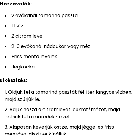
Hozzávalók:
2 evőkanál tamarind paszta
1 l víz
2 citrom leve
2-3 evőkanál nádcukor vagy méz
Friss menta levelek
Jégkocka
Elkészítés:
Oldjuk fel a tamarind pasztát fél liter langyos vízben,
majd szűrjük le.
Adjuk hozzá a citromlevet, cukrot/mézet, majd
öntsük fel a maradék vízzel.
Alaposan keverjük össze, majd jéggel és friss
mentával díszítve kínáljuk.