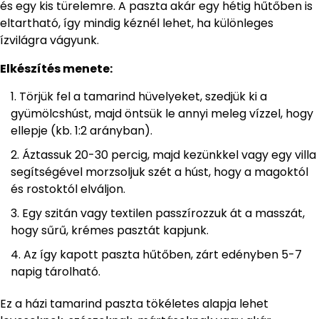
és egy kis türelemre. A paszta akár egy hétig hűtőben is
eltartható, így mindig kéznél lehet, ha különleges
ízvilágra vágyunk.
Elkészítés menete:
Törjük fel a tamarind hüvelyeket, szedjük ki a
gyümölcshúst, majd öntsük le annyi meleg vízzel, hogy
ellepje (kb. 1:2 arányban).
Áztassuk 20-30 percig, majd kezünkkel vagy egy villa
segítségével morzsoljuk szét a húst, hogy a magoktól
és rostoktól elváljon.
Egy szitán vagy textilen passzírozzuk át a masszát,
hogy sűrű, krémes pasztát kapjunk.
Az így kapott paszta hűtőben, zárt edényben 5-7
napig tárolható.
Ez a házi tamarind paszta tökéletes alapja lehet