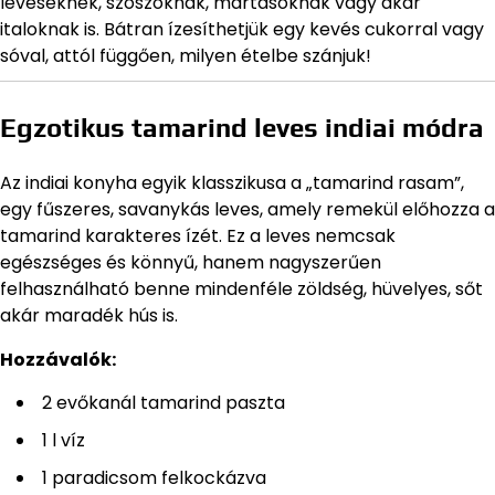
leveseknek, szószoknak, mártásoknak vagy akár
italoknak is. Bátran ízesíthetjük egy kevés cukorral vagy
sóval, attól függően, milyen ételbe szánjuk!
Egzotikus tamarind leves indiai módra
Az indiai konyha egyik klasszikusa a „tamarind rasam”,
egy fűszeres, savanykás leves, amely remekül előhozza a
tamarind karakteres ízét. Ez a leves nemcsak
egészséges és könnyű, hanem nagyszerűen
felhasználható benne mindenféle zöldség, hüvelyes, sőt
akár maradék hús is.
Hozzávalók:
2 evőkanál tamarind paszta
1 l víz
1 paradicsom felkockázva