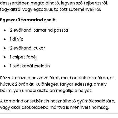
desszertjében megtalálható, legyen szó tejberizsről,
fagylaltról vagy egzotikus töltött süteményekről.
Egyszerű tamarind zselé:
2 evőkanál tamarind paszta
1 dl víz
2 evőkanál cukor
1 csipet fahéj
1 teáskanál zselatin
Főzzük össze a hozzávalókat, majd öntsük formákba, és
hűtsük 2 órán át. Különleges, fanyar édesség, amely
bármilyen ünnepi asztalon megállja a helyét.
A tamarind öntetként is használható gyümölcssalátára,
vagy akár csokoládéba mártva is mennyei finomság.