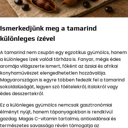
Ismerkedjünk meg a tamarind
különleges ízével
A tamarind nem csupán egy egzotikus gyümölcs, hanem
a különleges ízek valódi tárháza is. Fanyar, mégis édes
aromája világszerte ismert, főként az ázsiai és afrikai
konyhaművészet elengedhetetlen hozzávalója.
Magyarországon is egyre többen fedezik fel a tamarind
sokoldalúságát, legyen szó főételekről, italokról vagy
édes desszertekről.
Ez a különleges gyümölcs nemcsak gasztronómiai
élményt nyújt, hanem tápanyagokban is rendkívül
gazdag. Magas C-vitamin tartalma, antioxidánsai és
természetes savassága révén támogatja az