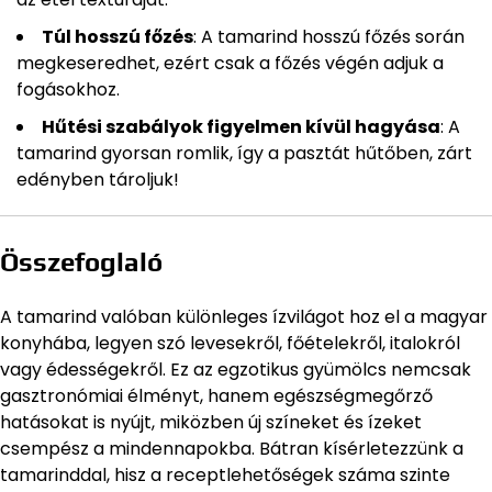
Túl hosszú főzés
: A tamarind hosszú főzés során
megkeseredhet, ezért csak a főzés végén adjuk a
fogásokhoz.
Hűtési szabályok figyelmen kívül hagyása
: A
tamarind gyorsan romlik, így a pasztát hűtőben, zárt
edényben tároljuk!
Összefoglaló
A tamarind valóban különleges ízvilágot hoz el a magyar
konyhába, legyen szó levesekről, főételekről, italokról
vagy édességekről. Ez az egzotikus gyümölcs nemcsak
gasztronómiai élményt, hanem egészségmegőrző
hatásokat is nyújt, miközben új színeket és ízeket
csempész a mindennapokba. Bátran kísérletezzünk a
tamarinddal, hisz a receptlehetőségek száma szinte