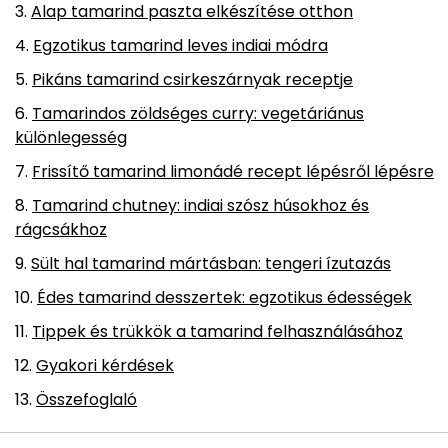
Alap tamarind paszta elkészítése otthon
Egzotikus tamarind leves indiai módra
Pikáns tamarind csirkeszárnyak receptje
Tamarindos zöldséges curry: vegetáriánus
különlegesség
Frissítő tamarind limonádé recept lépésről lépésre
Tamarind chutney: indiai szósz húsokhoz és
rágcsákhoz
Sült hal tamarind mártásban: tengeri ízutazás
Édes tamarind desszertek: egzotikus édességek
Tippek és trükkök a tamarind felhasználásához
Gyakori kérdések
Összefoglaló