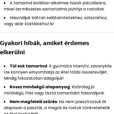
A tamarind kiválóan alkalmas húsok pácolására,
mivel természetes savtartalma puhítja a rostokat.
Használjuk bátran salátaöntetekhez, szószokhoz,
vagy akár koktélokhoz is!
Gyakori hibák, amiket érdemes
elkerülni
Túl sok tamarind
: A gyümölcs intenzív, savanykás
íze könnyen elnyomhatja az étel többi összetevőjét.
Mindig fokozatosan adagoljuk!
Rossz minőségű alapanyag
: Kizárólag jó
minőségű, friss vagy tiszta tamarindot használjunk.
Nem megfelelő szűrés
: Ha nem passzírozzuk át
alaposan a pasztát, a magok és rostok tönkretehetik
az étel textúráját.