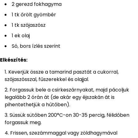
2 gerezd fokhagyma
1 tk őrölt gyömbér
1 tk szójaszósz
1 ek olaj
Só, bors ízlés szerint
Elkészítés:
Keverjük össze a tamarind pasztát a cukorral,
szójaszósszal, fűszerekkel és olajjal.
Forgassuk bele a csirkeszárnyakat, majd pácoljuk
legalább 2 órán át (de akár egy éjszakán át is
pihentethetjük a hűtőben).
Süssük sütőben 200°C-on 30-35 percig, félidőben
forgassuk meg.
Frissen, szezámmaggal vagy zöldhagymával