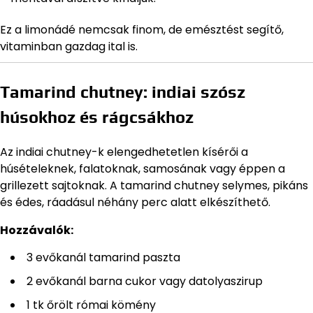
Ez a limonádé nemcsak finom, de emésztést segítő,
vitaminban gazdag ital is.
Tamarind chutney: indiai szósz
húsokhoz és rágcsákhoz
Az indiai chutney-k elengedhetetlen kísérői a
húsételeknek, falatoknak, samosának vagy éppen a
grillezett sajtoknak. A tamarind chutney selymes, pikáns
és édes, ráadásul néhány perc alatt elkészíthető.
Hozzávalók:
3 evőkanál tamarind paszta
2 evőkanál barna cukor vagy datolyaszirup
1 tk őrölt római kömény