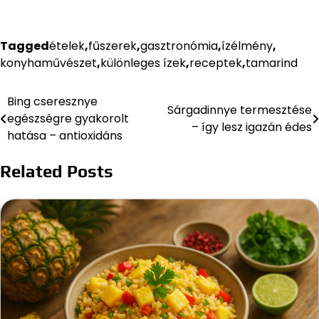
Tagged
ételek
,
fűszerek
,
gasztronómia
,
ízélmény
,
konyhaművészet
,
különleges ízek
,
receptek
,
tamarind
Bing cseresznye
Bejegyzés
Sárgadinnye termesztése
egészségre gyakorolt
– így lesz igazán édes
navigáció
hatása – antioxidáns
Related Posts