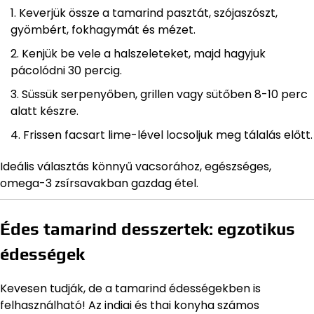
Keverjük össze a tamarind pasztát, szójaszószt,
gyömbért, fokhagymát és mézet.
Kenjük be vele a halszeleteket, majd hagyjuk
pácolódni 30 percig.
Süssük serpenyőben, grillen vagy sütőben 8-10 perc
alatt készre.
Frissen facsart lime-lével locsoljuk meg tálalás előtt.
Ideális választás könnyű vacsorához, egészséges,
omega-3 zsírsavakban gazdag étel.
Édes tamarind desszertek: egzotikus
édességek
Kevesen tudják, de a tamarind édességekben is
felhasználható! Az indiai és thai konyha számos