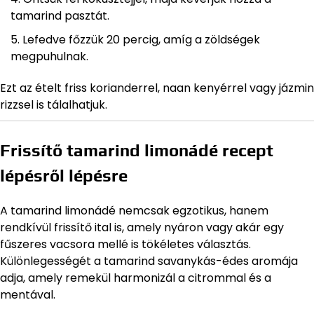
tamarind pasztát.
Lefedve főzzük 20 percig, amíg a zöldségek
megpuhulnak.
Ezt az ételt friss korianderrel, naan kenyérrel vagy jázmin
rizzsel is tálalhatjuk.
Frissítő tamarind limonádé recept
lépésről lépésre
A tamarind limonádé nemcsak egzotikus, hanem
rendkívül frissítő ital is, amely nyáron vagy akár egy
fűszeres vacsora mellé is tökéletes választás.
Különlegességét a tamarind savanykás-édes aromája
adja, amely remekül harmonizál a citrommal és a
mentával.