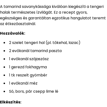
A tamarind savanykássága kiválóan kiegészíti a tengeri
halak természetes ízvilágát. Ez a recept gyors,
egészséges és garantáltan egzotikus hangulatot teremt
az étkezőasztalnál.
Hozzávalók:
2 szelet tengeri hal (pl. tőkehal, lazac)
2 evőkanál tamarind paszta
1 evőkanál szójaszósz
1 gerezd fokhagyma
1 tk reszelt gyömbér
1 evőkanál méz
Só, bors, pár csepp lime lé
Elkészítés: