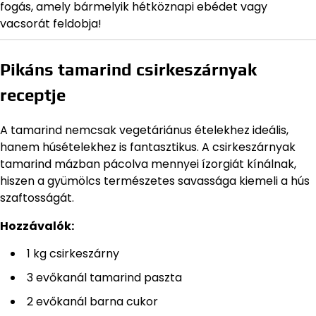
fogás, amely bármelyik hétköznapi ebédet vagy
vacsorát feldobja!
Pikáns tamarind csirkeszárnyak
receptje
A tamarind nemcsak vegetáriánus ételekhez ideális,
hanem húsételekhez is fantasztikus. A csirkeszárnyak
tamarind mázban pácolva mennyei ízorgiát kínálnak,
hiszen a gyümölcs természetes savassága kiemeli a hús
szaftosságát.
Hozzávalók:
1 kg csirkeszárny
3 evőkanál tamarind paszta
2 evőkanál barna cukor