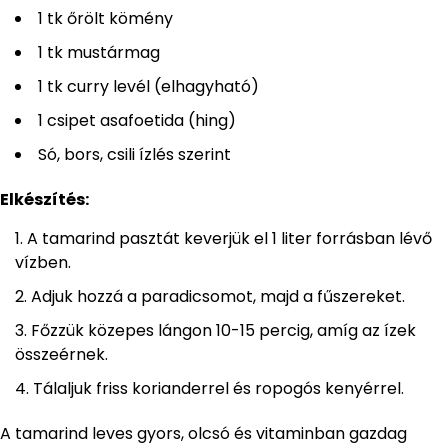
1 tk őrölt kömény
1 tk mustármag
1 tk curry levél (elhagyható)
1 csipet asafoetida (hing)
Só, bors, csili ízlés szerint
Elkészítés:
A tamarind pasztát keverjük el 1 liter forrásban lévő
vízben.
Adjuk hozzá a paradicsomot, majd a fűszereket.
Főzzük közepes lángon 10-15 percig, amíg az ízek
összeérnek.
Tálaljuk friss korianderrel és ropogós kenyérrel.
A tamarind leves gyors, olcsó és vitaminban gazdag