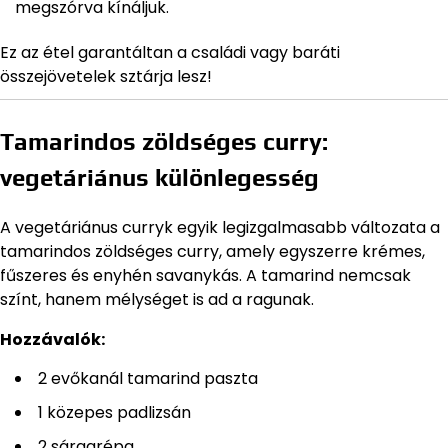
megszórva kínáljuk.
Ez az étel garantáltan a családi vagy baráti
összejövetelek sztárja lesz!
Tamarindos zöldséges curry:
vegetáriánus különlegesség
A vegetáriánus curryk egyik legizgalmasabb változata a
tamarindos zöldséges curry, amely egyszerre krémes,
fűszeres és enyhén savanykás. A tamarind nemcsak
színt, hanem mélységet is ad a ragunak.
Hozzávalók:
2 evőkanál tamarind paszta
1 közepes padlizsán
2 sárgarépa