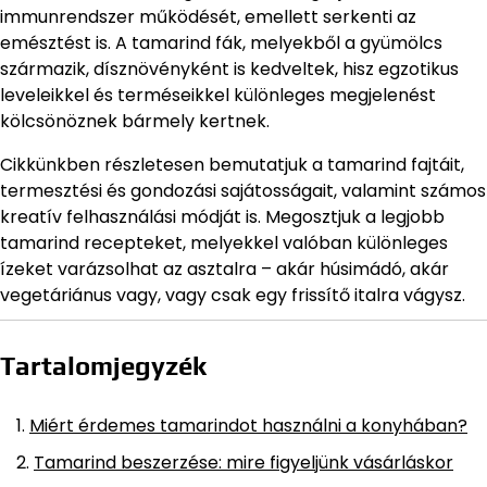
immunrendszer működését, emellett serkenti az
emésztést is. A tamarind fák, melyekből a gyümölcs
származik, dísznövényként is kedveltek, hisz egzotikus
leveleikkel és terméseikkel különleges megjelenést
kölcsönöznek bármely kertnek.
Cikkünkben részletesen bemutatjuk a tamarind fajtáit,
termesztési és gondozási sajátosságait, valamint számos
kreatív felhasználási módját is. Megosztjuk a legjobb
tamarind recepteket, melyekkel valóban különleges
ízeket varázsolhat az asztalra – akár húsimádó, akár
vegetáriánus vagy, vagy csak egy frissítő italra vágysz.
Tartalomjegyzék
Miért érdemes tamarindot használni a konyhában?
Tamarind beszerzése: mire figyeljünk vásárláskor