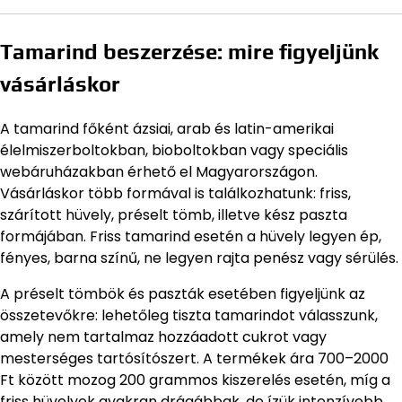
Tamarind beszerzése: mire figyeljünk
vásárláskor
A tamarind főként ázsiai, arab és latin-amerikai
élelmiszerboltokban, bioboltokban vagy speciális
webáruházakban érhető el Magyarországon.
Vásárláskor több formával is találkozhatunk: friss,
szárított hüvely, préselt tömb, illetve kész paszta
formájában. Friss tamarind esetén a hüvely legyen ép,
fényes, barna színű, ne legyen rajta penész vagy sérülés.
A préselt tömbök és paszták esetében figyeljünk az
összetevőkre: lehetőleg tiszta tamarindot válasszunk,
amely nem tartalmaz hozzáadott cukrot vagy
mesterséges tartósítószert. A termékek ára 700–2000
Ft között mozog 200 grammos kiszerelés esetén, míg a
friss hüvelyek gyakran drágábbak, de ízük intenzívebb.