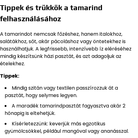
Tippek és trükkök a tamarind
felhasználásához
A tamarindot nemcsak főzéshez, hanem italokhoz,
salátákhoz, sőt, akár pácoláshoz vagy öntetekhez is
használhatjuk. A legfrissebb, intenzívebb íz eléréséhez
mindig készítsünk házi pasztát, és azt adagoljuk az
ételekhez.
Tippek:
Mindig szitán vagy textilen passzírozzuk át a
pasztát, hogy selymes legyen.
A maradék tamarindpasztát fagyasztva akár 2
hónapig is eltehetjük.
Kísérletezzünk: keverjük más egzotikus
gyümölcsökkel, például mangóval vagy ananásszal.