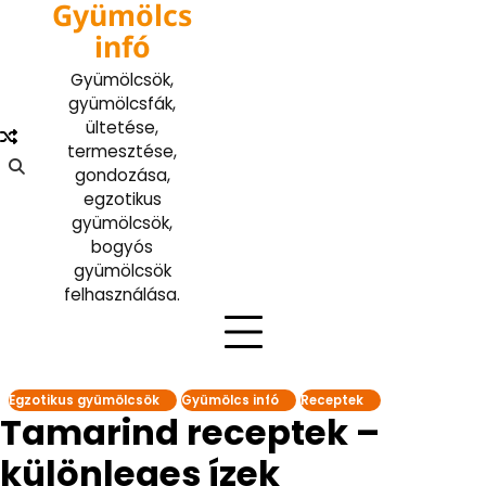
Gyümölcs
Skip
to
infó
content
Gyümölcsök,
gyümölcsfák,
ültetése,
termesztése,
gondozása,
egzotikus
gyümölcsök,
bogyós
gyümölcsök
felhasználása.
Egzotikus gyümölcsök
Gyümölcs infó
Receptek
Tamarind receptek –
különleges ízek