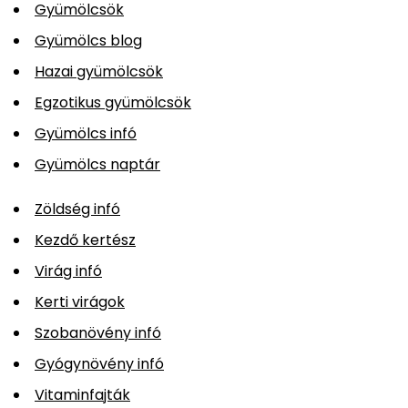
Gyümölcsök
Gyümölcs blog
Hazai gyümölcsök
Egzotikus gyümölcsök
Gyümölcs infó
Gyümölcs naptár
Zöldség infó
Kezdő kertész
Virág infó
Kerti virágok
Szobanövény infó
Gyógynövény infó
Vitaminfajták