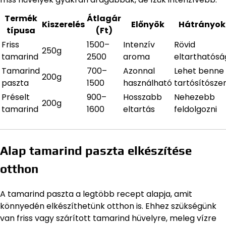
Termék
Átlagár
Kiszerelés
Előnyök
Hátrányok
típusa
(Ft)
Friss
1500–
Intenzív
Rövid
250g
tamarind
2500
aroma
eltarthatósá
Tamarind
700–
Azonnal
Lehet benne
200g
paszta
1500
használható
tartósítósze
Préselt
900–
Hosszabb
Nehezebb
200g
tamarind
1600
eltartás
feldolgozni
Alap tamarind paszta elkészítése
otthon
A tamarind paszta a legtöbb recept alapja, amit
könnyedén elkészíthetünk otthon is. Ehhez szükségünk
van friss vagy szárított tamarind hüvelyre, meleg vízre