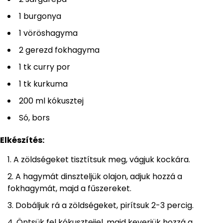
1 burgonya
1 vöröshagyma
2 gerezd fokhagyma
1 tk curry por
1 tk kurkuma
200 ml kókusztej
Só, bors
Elkészítés:
A zöldségeket tisztítsuk meg, vágjuk kockára.
A hagymát dinszteljük olajon, adjuk hozzá a
fokhagymát, majd a fűszereket.
Dobáljuk rá a zöldségeket, pirítsuk 2-3 percig.
Öntsük fel kókusztejjel, majd keverjük hozzá a