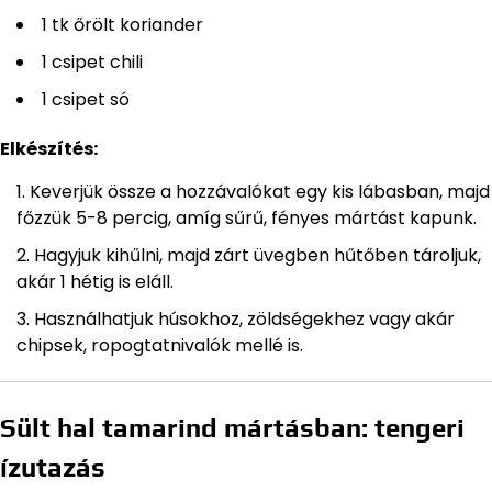
1 tk őrölt koriander
1 csipet chili
1 csipet só
Elkészítés:
Keverjük össze a hozzávalókat egy kis lábasban, majd
főzzük 5-8 percig, amíg sűrű, fényes mártást kapunk.
Hagyjuk kihűlni, majd zárt üvegben hűtőben tároljuk,
akár 1 hétig is eláll.
Használhatjuk húsokhoz, zöldségekhez vagy akár
chipsek, ropogtatnivalók mellé is.
Sült hal tamarind mártásban: tengeri
ízutazás