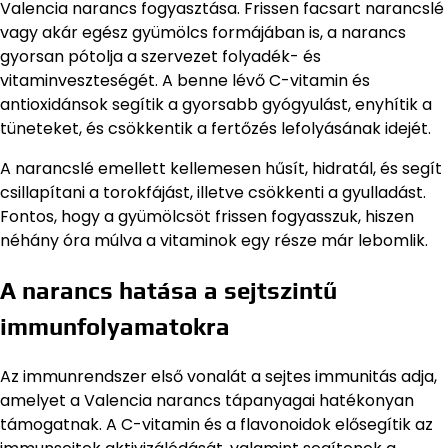
Valencia narancs fogyasztása. Frissen facsart narancslé
vagy akár egész gyümölcs formájában is, a narancs
gyorsan pótolja a szervezet folyadék- és
vitaminveszteségét. A benne lévő C-vitamin és
antioxidánsok segítik a gyorsabb gyógyulást, enyhítik a
tüneteket, és csökkentik a fertőzés lefolyásának idejét.
A narancslé emellett kellemesen hűsít, hidratál, és segít
csillapítani a torokfájást, illetve csökkenti a gyulladást.
Fontos, hogy a gyümölcsöt frissen fogyasszuk, hiszen
néhány óra múlva a vitaminok egy része már lebomlik.
A narancs hatása a sejtszintű
immunfolyamatokra
Az immunrendszer első vonalát a sejtes immunitás adja,
amelyet a Valencia narancs tápanyagai hatékonyan
támogatnak. A C-vitamin és a flavonoidok elősegítik az