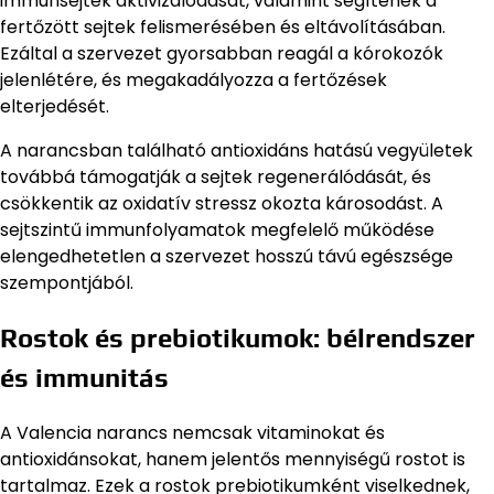
immunsejtek aktivizálódását, valamint segítenek a
fertőzött sejtek felismerésében és eltávolításában.
Ezáltal a szervezet gyorsabban reagál a kórokozók
jelenlétére, és megakadályozza a fertőzések
elterjedését.
A narancsban található antioxidáns hatású vegyületek
továbbá támogatják a sejtek regenerálódását, és
csökkentik az oxidatív stressz okozta károsodást. A
sejtszintű immunfolyamatok megfelelő működése
elengedhetetlen a szervezet hosszú távú egészsége
szempontjából.
Rostok és prebiotikumok: bélrendszer
és immunitás
A Valencia narancs nemcsak vitaminokat és
antioxidánsokat, hanem jelentős mennyiségű rostot is
tartalmaz. Ezek a rostok prebiotikumként viselkednek,