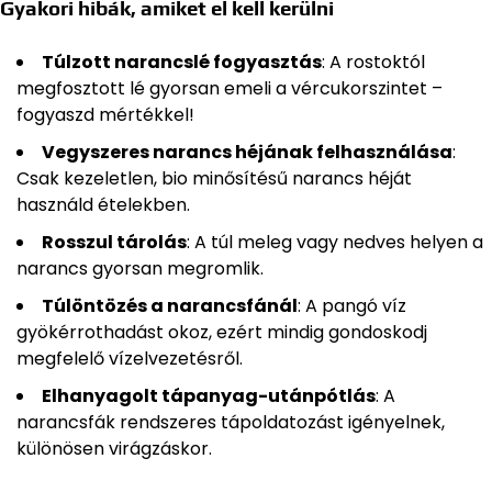
Gyakori hibák, amiket el kell kerülni
Túlzott narancslé fogyasztás
: A rostoktól
megfosztott lé gyorsan emeli a vércukorszintet –
fogyaszd mértékkel!
Vegyszeres narancs héjának felhasználása
:
Csak kezeletlen, bio minősítésű narancs héját
használd ételekben.
Rosszul tárolás
: A túl meleg vagy nedves helyen a
narancs gyorsan megromlik.
Túlöntözés a narancsfánál
: A pangó víz
gyökérrothadást okoz, ezért mindig gondoskodj
megfelelő vízelvezetésről.
Elhanyagolt tápanyag-utánpótlás
: A
narancsfák rendszeres tápoldatozást igényelnek,
különösen virágzáskor.