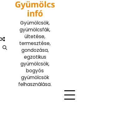
Gyümölcs
Skip
to
infó
content
Gyümölcsök,
gyümölcsfák,
ültetése,
termesztése,
gondozása,
egzotikus
gyümölcsök,
bogyós
gyümölcsök
felhasználása.