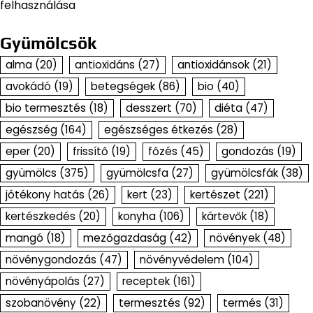
felhasználása
Gyümölcsök
alma
(20)
antioxidáns
(27)
antioxidánsok
(21)
avokádó
(19)
betegségek
(86)
bio
(40)
bio termesztés
(18)
desszert
(70)
diéta
(47)
egészség
(164)
egészséges étkezés
(28)
eper
(20)
frissítő
(19)
főzés
(45)
gondozás
(19)
gyümölcs
(375)
gyümölcsfa
(27)
gyümölcsfák
(38)
jótékony hatás
(26)
kert
(23)
kertészet
(221)
kertészkedés
(20)
konyha
(106)
kártevők
(18)
mangó
(18)
mezőgazdaság
(42)
növények
(48)
növénygondozás
(47)
növényvédelem
(104)
növényápolás
(27)
receptek
(161)
szobanövény
(22)
termesztés
(92)
termés
(31)