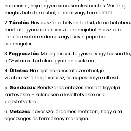
narancsot, héja legyen sima, sérülésmentes. Vásárolj
megbízható forrásból, piacról vagy termelőtől.
Tárolás
: Hűvös, száraz helyen tartsd, de ne hűtőben,
mert ott gyorsabban veszít aromájából. Hosszabb
tárolás esetén érdemes egyesével papírba
csomagolni.
Fogyasztás
: Mindig frissen fogyaszd vagy facsard le,
a C-vitamin tartalom gyorsan csökken.
Ültetés
: Ha saját narancsfát szeretnél, jó
vízáteresztő talajt válassz, és napos helyre ültesd.
Gondozás
: Rendszeres öntözés mellett figyelj a
kártevőkre – különösen a levéltetvekre és a
pajzstetvekre.
Metszés
: Tavasszal érdemes metszeni, hogy a fa
egészséges és termékeny maradjon.