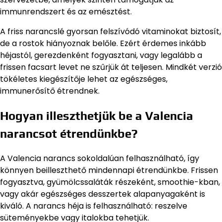
immunrendszert és az emésztést.
A friss narancslé gyorsan felszívódó vitaminokat biztosít,
de a rostok hiányoznak belőle. Ezért érdemes inkább
héjastól, gerezdenként fogyasztani, vagy legalább a
frissen facsart levet ne szűrjük át teljesen. Mindkét verzió
tökéletes kiegészítője lehet az egészséges,
immunerősítő étrendnek.
Hogyan illeszthetjük be a Valencia
narancsot étrendünkbe?
A Valencia narancs sokoldalúan felhasználható, így
könnyen beilleszthető mindennapi étrendünkbe. Frissen
fogyasztva, gyümölcssaláták részeként, smoothie-kban,
vagy akár egészséges desszertek alapanyagaként is
kiváló. A narancs héja is felhasználható: reszelve
süteményekbe vagy italokba tehetjük.