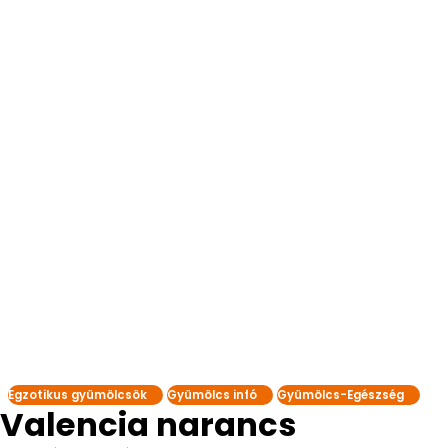
Egzotikus gyümölcsök
Gyümölcs infó
Gyümölcs-Egészség
Valencia narancs