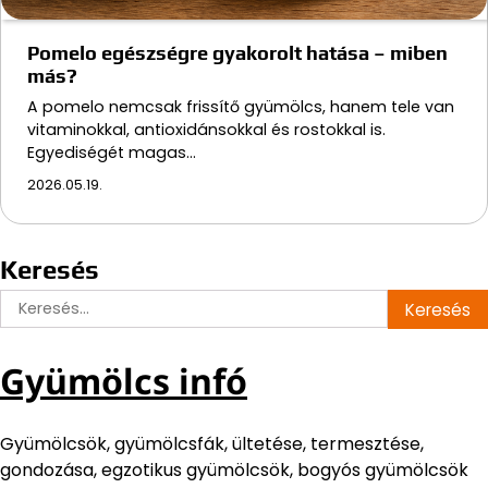
Pomelo egészségre gyakorolt hatása – miben
más?
A pomelo nemcsak frissítő gyümölcs, hanem tele van
vitaminokkal, antioxidánsokkal és rostokkal is.
Egyediségét magas…
2026.05.19.
Keresés
Keresés:
Gyümölcs infó
Gyümölcsök, gyümölcsfák, ültetése, termesztése,
gondozása, egzotikus gyümölcsök, bogyós gyümölcsök