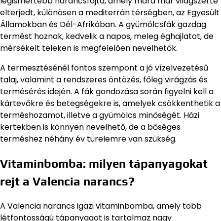
legismertebb narancsfajta, amely mára már világszerte
elterjedt, különösen a mediterrán térségben, az Egyesült
Államokban és Dél-Afrikában. A gyümölcsfák gazdag
termést hoznak, kedvelik a napos, meleg éghajlatot, de
mérsékelt teleken is megfelelően nevelhetők.
A termesztésénél fontos szempont a jó vízelvezetésű
talaj, valamint a rendszeres öntözés, főleg virágzás és
termésérés idején. A fák gondozása során figyelni kell a
kártevőkre és betegségekre is, amelyek csökkenthetik a
terméshozamot, illetve a gyümölcs minőségét. Házi
kertekben is könnyen nevelhető, de a bőséges
terméshez néhány év türelemre van szükség.
Vitaminbomba: milyen tápanyagokat
rejt a Valencia narancs?
A Valencia narancs igazi vitaminbomba, amely több
létfontosságú tápanyagot is tartalmaz nagy