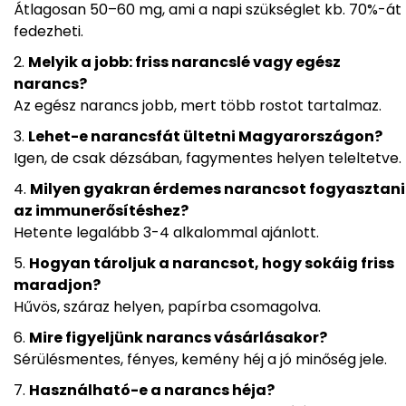
Átlagosan 50–60 mg, ami a napi szükséglet kb. 70%-át
fedezheti.
Melyik a jobb: friss narancslé vagy egész
narancs?
Az egész narancs jobb, mert több rostot tartalmaz.
Lehet-e narancsfát ültetni Magyarországon?
Igen, de csak dézsában, fagymentes helyen teleltetve.
Milyen gyakran érdemes narancsot fogyasztani
az immunerősítéshez?
Hetente legalább 3-4 alkalommal ajánlott.
Hogyan tároljuk a narancsot, hogy sokáig friss
maradjon?
Hűvös, száraz helyen, papírba csomagolva.
Mire figyeljünk narancs vásárlásakor?
Sérülésmentes, fényes, kemény héj a jó minőség jele.
Használható-e a narancs héja?