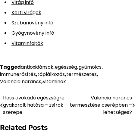
Virág infó
Kerti virágok
Szobanövény infó
Gyógynövény infó
Vitaminfajták
Tagged
antioxidánsok
,
egészség
,
gyümölcs
,
immunerősítés
,
táplálkozás
,
természetes
,
Valencia narancs
,
vitaminok
Hass avokádó egészségre
Valencia narancs
Bejegyzés
gyakorolt hatása – zsírok
termesztése cserépben –
navigáció
szerepe
lehetséges?
Related Posts