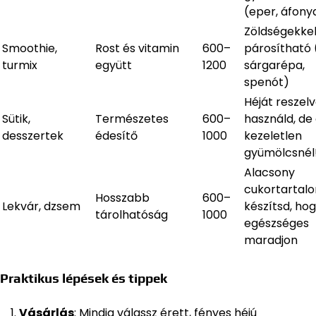
(eper, áfony
Zöldségekkel 
Smoothie,
Rost és vitamin
600–
párosítható (
turmix
együtt
1200
sárgarépa,
spenót)
Héját reszelv
Sütik,
Természetes
600–
használd, de
desszertek
édesítő
1000
kezeletlen
gyümölcsnél
Alacsony
cukortartal
Hosszabb
600–
Lekvár, dzsem
készítsd, ho
tárolhatóság
1000
egészséges
maradjon
Praktikus lépések és tippek
Vásárlás
: Mindig válassz érett, fényes héjú