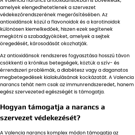
A Valencia narancs antioxidánsokban is bővelkedik,
amelyek elengedhetetlenek a szervezet
védekezőrendszerének megerősítésében. Az
antioxidánsok közül a flavonoidok és a karotinoidok
különösen kiemelkedőek, hiszen ezek segítenek
megkötni a szabadgyököket, amelyek a sejtek
öregedését, károsodását okozhatják.
Az antioxidánsok rendszeres fogyasztása hosszú távon
csökkenti a krónikus betegségek, köztük a szív- és
érrendszeri problémák, a diabétesz vagy a daganatos
megbetegedések kialakulásának kockázatát. A Valencia
narancs tehát nem csak az immunrendszeredet, hanem
egész szervezeted egészségét is támogatja.
Hogyan támogatja a narancs a
szervezet védekezését?
A Valencia narancs komplex módon támogatja az