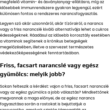
megfelelő vitamin- és ásványianyag-ellátásra, míg az
idősebbek immunrendszere gyakran legyengül, ezért
különösen fontos a rendszeres narancsfogyasztás.
Legyen szó akár uzsonnáról, akár tízórairól, a narancs
vagy a friss narancslé kiváló alternatívája lehet a cukros
édességeknek. Ráadásul az idősebb korosztály esetében
a vitaminok segítenek a krónikus betegségek
megelőzésében, illetve a szervezet természetes
védekezőképességének fenntartásában.
Friss, facsart narancslé vagy egész
gyümölcs: melyik jobb?
Sokan felteszik a kérdést: vajon a friss, facsart narancslé
vagy az egész gyümölcs a jobb választás? Mindkettőnek
megvannak a maga előnyei, de az egész narancs
fogyasztása során a rostokat is bejuttatjuk a
szervezetbe, amelyek szintén támogatják az