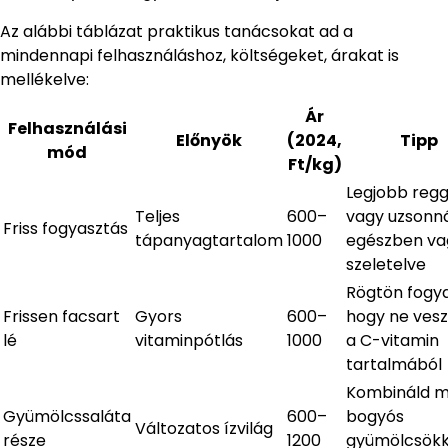
Az alábbi táblázat praktikus tanácsokat ad a
mindennapi felhasználáshoz, költségeket, árakat is
mellékelve:
Ár
Felhasználási
Előnyök
(2024,
Tipp
mód
Ft/kg)
Legjobb regg
Teljes
600–
vagy uzsonná
Friss fogyasztás
tápanyagtartalom
1000
egészben va
szeletelve
Rögtön fogya
Frissen facsart
Gyors
600–
hogy ne vesz
lé
vitaminpótlás
1000
a C-vitamin
tartalmából
Kombináld 
Gyümölcssaláta
600–
bogyós
Változatos ízvilág
része
1200
gyümölcsökk