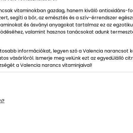
csak vitaminokban gazdag, hanem kiváló antioxidáns-forr
rt, segíti a bőr, az emésztés és a szív-érrendszer egés
itaminokat és ásványi anyagokat tartalmaz ez az egzotiku
űködéséhez, valamint hasznos tanácsokat adunk termeszt
tosabb információkat, legyen szó a Valencia narancsot 
os vásárlóról. Ismerje meg velünk ezt az egyedülálló citr
ségét a Valencia narancs vitaminjaival!
n?