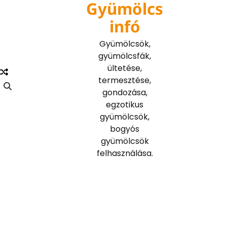
Gyümölcs
Skip
to
infó
content
Gyümölcsök,
gyümölcsfák,
ültetése,
termesztése,
gondozása,
egzotikus
gyümölcsök,
bogyós
gyümölcsök
felhasználása.