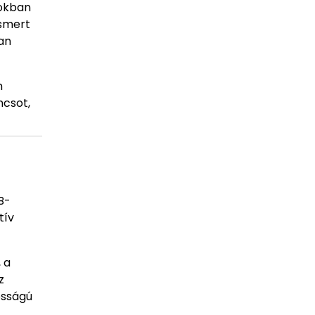
nokban
ismert
an
m
ncsot,
B-
tív
 a
z
osságú