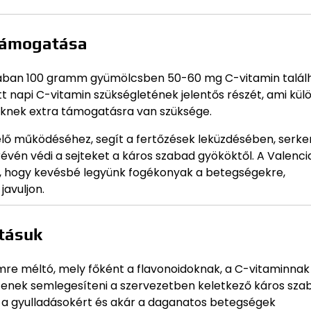
 támogatása
lában 100 gramm gyümölcsben 50-60 mg C-vitamin találh
t napi C-vitamin szükségletének jelentős részét, ami kü
knek extra támogatásra van szüksége.
ő működéséhez, segít a fertőzések leküzdésében, serken
évén védi a sejteket a káros szabad gyököktől. A Valenci
z, hogy kevésbé legyünk fogékonyak a betegségekre,
javuljon.
atásuk
mre méltó, mely főként a flavonoidoknak, a C-vitaminnak
tenek semlegesíteni a szervezetben keletkező káros sza
, a gyulladásokért és akár a daganatos betegségek