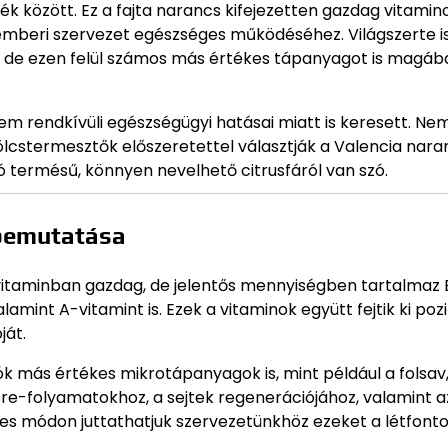
élék között. Ez a fajta narancs kifejezetten gazdag vitami
emberi szervezet egészséges működéséhez. Világszerte 
k, de ezen felül számos más értékes tápanyagot is magáb
em rendkívüli egészségügyi hatásai miatt is keresett. Ne
lcstermesztők előszeretettel választják a Valencia nara
ó termésű, könnyen nevelhető citrusfáról van szó.
 bemutatása
-vitaminban gazdag, de jelentős mennyiségben tartalmaz 
lamint A-vitamint is. Ezek a vitaminok együtt fejtik ki pozi
ját.
 más értékes mikrotápanyagok is, mint például a folsav,
ere-folyamatokhoz, a sejtek regenerációjához, valamint a
s módon juttathatjuk szervezetünkhöz ezeket a létfont