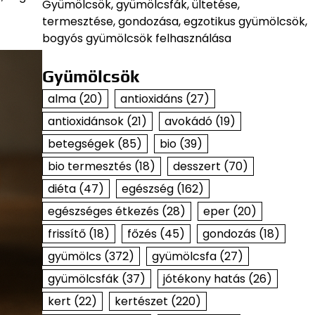
Gyümölcsök, gyümölcsfák, ültetése,
termesztése, gondozása, egzotikus gyümölcsök,
bogyós gyümölcsök felhasználása
Gyümölcsök
alma
(20)
antioxidáns
(27)
antioxidánsok
(21)
avokádó
(19)
betegségek
(85)
bio
(39)
bio termesztés
(18)
desszert
(70)
diéta
(47)
egészség
(162)
egészséges étkezés
(28)
eper
(20)
frissítő
(18)
főzés
(45)
gondozás
(18)
gyümölcs
(372)
gyümölcsfa
(27)
gyümölcsfák
(37)
jótékony hatás
(26)
kert
(22)
kertészet
(220)