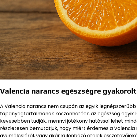
Valencia narancs egészségre gyakorolt
A Valencia narancs nem csupán az egyik legnépszerűbb ci
tápanyagtartalmának köszönhetően az egészség egyik leg
kevesebben tudják, mennyi jótékony hatással lehet mind
részletesen bemutatjuk, hogy miért érdemes a Valencia 
gyümölcsléről, vagy akár különböző ételek összetevőjeké