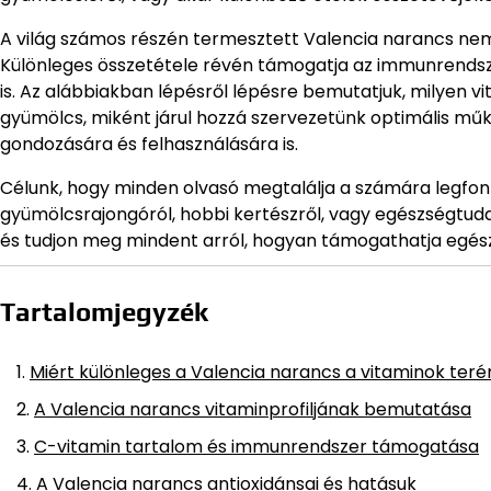
A világ számos részén termesztett Valencia narancs nem
Különleges összetétele révén támogatja az immunrendsze
is. Az alábbiakban lépésről lépésre bemutatjuk, milyen v
gyümölcs, miként járul hozzá szervezetünk optimális m
gondozására és felhasználására is.
Célunk, hogy minden olvasó megtalálja a számára legfon
gyümölcsrajongóról, hobbi kertészről, vagy egészségtudat
és tudjon meg mindent arról, hogyan támogathatja egész
Tartalomjegyzék
Miért különleges a Valencia narancs a vitaminok teré
A Valencia narancs vitaminprofiljának bemutatása
C-vitamin tartalom és immunrendszer támogatása
A Valencia narancs antioxidánsai és hatásuk