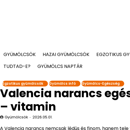
GYÜMÖLCSÖK
HAZAI GYÜMÖLCSÖK
EGZOTIKUS G
TUDTAD-E?
GYÜMÖLCS NAPTÁR
Egzotikus gyümölcsök
Gyümölcs infó
Gyümölcs-Egészség
Valencia narancs egé
– vitamin
Gyümölcsök
2026.05.01.
A Valencia narancs nemcsak lédús és finom, hanem tele 