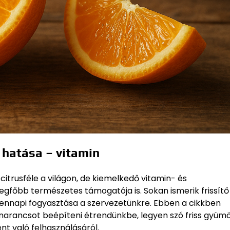
 hatása – vitamin
trusféle a világon, de kiemelkedő vitamin- és
főbb természetes támogatója is. Sokan ismerik frissítő 
ennapi fogyasztása a szervezetünkre. Ebben a cikkben
narancsot beépíteni étrendünkbe, legyen szó friss gyümö
nt való felhasználásáról.