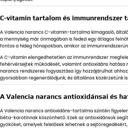
C-vitamin tartalom és immunrendszer
A Valencia narancs C-vitamin-tartalma kimagasló, álta
a mennyiség már önmagában is fedezi egy átlagos felnőt
fontos a hideg hónapokban, amikor az immunrendszerün
A C-vitamin elengedhetetlen az immunrendszer megfelel
fehérvérsejtek működését, valamint antioxidáns hatása r
narancs rendszeres fogyasztása így hozzájárulhat ahho
gyorsabban regenerálódjunk, és általános közérzetünk is 
A Valencia narancs antioxidánsai és h
A Valencia narancs antioxidáns-tartalma szintén figyele
béta-karotinnak köszönhető. Ezek az antioxidánsok segí
gyököket, amelyek felelősek lehetnek a sejtöregedésért