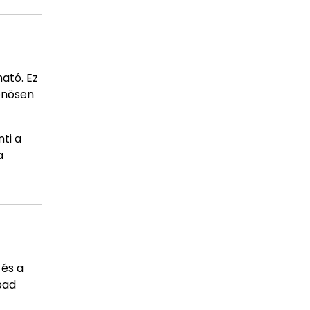
ató. Ez
lönösen
ti a
a
 és a
bad