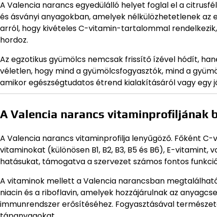
A Valencia narancs egyedülálló helyet foglal el a citrusf
és ásványi anyagokban, amelyek nélkülözhetetlenek az 
arról, hogy kivételes C-vitamin-tartalommal rendelkezi
hordoz.
Az egzotikus gyümölcs nemcsak frissítő ízével hódít, han
véletlen, hogy mind a gyümölcsfogyasztók, mind a gyümö
amikor egészségtudatos étrend kialakításáról vagy egy j
A Valencia narancs vitaminprofiljának
A Valencia narancs vitaminprofilja lenyűgöző. Főként C
vitaminokat (különösen B1, B2, B3, B5 és B6), E-vitamint, va
hatásukat, támogatva a szervezet számos fontos funkció
A vitaminok mellett a Valencia narancsban megtalálhatók
niacin és a riboflavin, amelyek hozzájárulnak az anyagcs
immunrendszer erősítéséhez. Fogyasztásával természete
tápanyagokat.