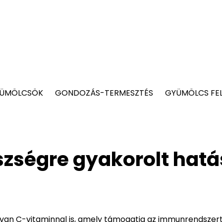
YÜMÖLCSÖK
GONDOZÁS-TERMESZTÉS
GYÜMÖLCS FE
szségre gyakorolt hat
van C-vitaminnal is, amely támogatja az immunrendszert,