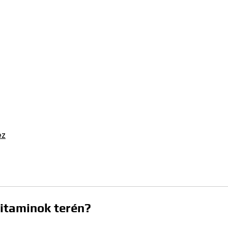
ez
vitaminok terén?