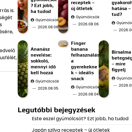
receptek –
gyakorol
? Ezt jobb,
új ötletek
hatása –
ás is.
ha tudod
tud?
zségét
Gyümölcsök
Gyümölcsök
Gyümöl
s
2026.08.06.
2026.08.06.
2026.0
ésére,
Finger
Ananász
banana
kedvelő
Birsalma
nevelése:
felhasználás
usfélét,
betegsé
sokkoló,
a
– mire
mennyi idő
gyerekekne
figyelj
kell hozzá
k – ideális
snack
Gyümöl
Gyümölcsök
2026.0
Gyümölcsök
2026.08.05.
2026.08.04.
Legutóbbi bejegyzések
Este eszel gyümölcsöt? Ezt jobb, ha tudod
Japán szilva receptek – új ötletek