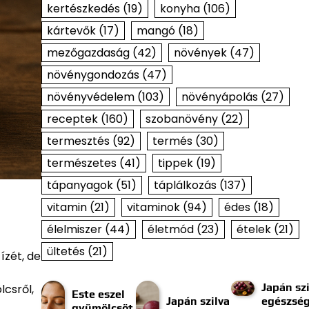
kertészkedés
(19)
konyha
(106)
kártevők
(17)
mangó
(18)
mezőgazdaság
(42)
növények
(47)
növénygondozás
(47)
növényvédelem
(103)
növényápolás
(27)
receptek
(160)
szobanövény
(22)
termesztés
(92)
termés
(30)
természetes
(41)
tippek
(19)
tápanyagok
(51)
táplálkozás
(137)
vitamin
(21)
vitaminok
(94)
édes
(18)
élelmiszer
(44)
életmód
(23)
ételek
(21)
ültetés
(21)
ízét, de
Japán szi
lcsről,
Este eszel
Japán szilva
egészség
gyümölcsöt