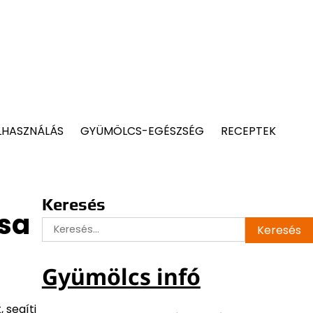
LHASZNÁLÁS
GYÜMÖLCS-EGÉSZSÉG
RECEPTEK
Keresés
ása
Keresés:
Gyümölcs infó
 segíti