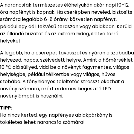
A narancsfák természetes élőhelyükön akár napi 10–12
óra napfényt is kapnak. Ha cserépben neveled, biztosíts
számára legalább 6-8 órányi közvetlen napfényt,
például egy déli fekvésű teraszon vagy ablakban. Kerüld
az állandó huzatot és az extrém hideg, illetve forró
helyeket.
A legjobb, ha a cserepet tavasszal és nyáron a szabadba
helyezed, napos, szélvédett helyre. Amint a hőmérséklet
10 °C alá süllyed, vidd be a növényt fagymentes, világos
helyiségbe, például télikertbe vagy világos, hűvös
szobába. A fényhiányos teleltetés stresszt okozhat a
növény számára, ezért érdemes kiegészítő LED
növénylámpát is használni.
TIPP:
Ha nincs kerted, egy napfényes ablakpárkány is
tökéletes lehet narancsfa számára!