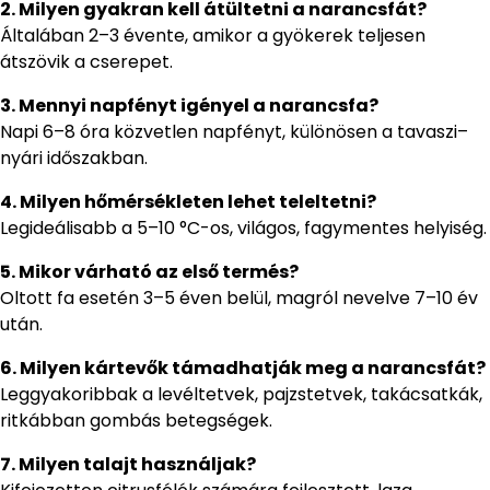
2. Milyen gyakran kell átültetni a narancsfát?
Általában 2–3 évente, amikor a gyökerek teljesen
átszövik a cserepet.
3. Mennyi napfényt igényel a narancsfa?
Napi 6–8 óra közvetlen napfényt, különösen a tavaszi–
nyári időszakban.
4. Milyen hőmérsékleten lehet teleltetni?
Legideálisabb a 5–10 °C-os, világos, fagymentes helyiség.
5. Mikor várható az első termés?
Oltott fa esetén 3–5 éven belül, magról nevelve 7–10 év
után.
6. Milyen kártevők támadhatják meg a narancsfát?
Leggyakoribbak a levéltetvek, pajzstetvek, takácsatkák,
ritkábban gombás betegségek.
7. Milyen talajt használjak?