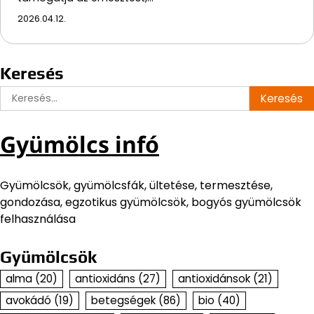
2026.04.12.
Keresés
Keresés:
Gyümölcs infó
Gyümölcsök, gyümölcsfák, ültetése, termesztése,
gondozása, egzotikus gyümölcsök, bogyós gyümölcsök
felhasználása
Gyümölcsök
alma
(20)
antioxidáns
(27)
antioxidánsok
(21)
avokádó
(19)
betegségek
(86)
bio
(40)