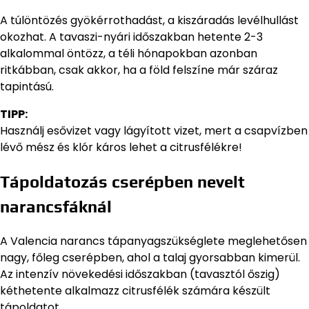
A túlöntözés gyökérrothadást, a kiszáradás levélhullást
okozhat. A tavaszi-nyári időszakban hetente 2-3
alkalommal öntözz, a téli hónapokban azonban
ritkábban, csak akkor, ha a föld felszíne már száraz
tapintású.
TIPP:
Használj esővizet vagy lágyított vizet, mert a csapvízben
lévő mész és klór káros lehet a citrusfélékre!
Tápoldatozás cserépben nevelt
narancsfáknál
A Valencia narancs tápanyagszükséglete meglehetősen
nagy, főleg cserépben, ahol a talaj gyorsabban kimerül.
Az intenzív növekedési időszakban (tavasztól őszig)
kéthetente alkalmazz citrusfélék számára készült
tápoldatot.