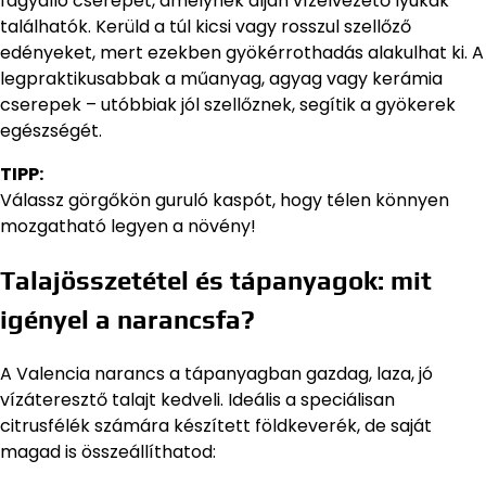
fagyálló cserepet, amelynek alján vízelvezető lyukak
találhatók. Kerüld a túl kicsi vagy rosszul szellőző
edényeket, mert ezekben gyökérrothadás alakulhat ki. A
legpraktikusabbak a műanyag, agyag vagy kerámia
cserepek – utóbbiak jól szellőznek, segítik a gyökerek
egészségét.
TIPP:
Válassz görgőkön guruló kaspót, hogy télen könnyen
mozgatható legyen a növény!
Talajösszetétel és tápanyagok: mit
igényel a narancsfa?
A Valencia narancs a tápanyagban gazdag, laza, jó
vízáteresztő talajt kedveli. Ideális a speciálisan
citrusfélék számára készített földkeverék, de saját
magad is összeállíthatod: