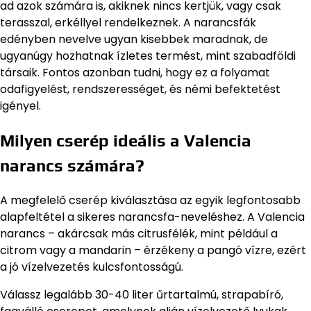
ad azok számára is, akiknek nincs kertjük, vagy csak
terasszal, erkéllyel rendelkeznek. A narancsfák
edényben nevelve ugyan kisebbek maradnak, de
ugyanúgy hozhatnak ízletes termést, mint szabadföldi
társaik. Fontos azonban tudni, hogy ez a folyamat
odafigyelést, rendszerességet, és némi befektetést
igényel.
Milyen cserép ideális a Valencia
narancs számára?
A megfelelő cserép kiválasztása az egyik legfontosabb
alapfeltétel a sikeres narancsfa-neveléshez. A Valencia
narancs – akárcsak más citrusfélék, mint például a
citrom vagy a mandarin – érzékeny a pangó vízre, ezért
a jó vízelvezetés kulcsfontosságú.
Válassz legalább 30-40 liter űrtartalmú, strapabíró,