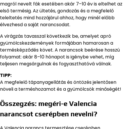
magról nevelt fák esetében akár 7–10 év is eltelhet az
első termésig. Az ültetés, gondozás és a megfelelő
teleltetés mind hozzájárul ahhoz, hogy minél előbb
élvezhesd a saját narancsodat.
A virágzás tavasszal következik be, amelyet apró
gyümölcskezdemények formájában hamarosan a
termésképződés követ. A narancsok beérése hosszú
folyamat: akár 8–10 hónapot is igénybe vehet, míg
teljesen megsárgulnak és fogyaszthatóvá válnak.
TIPP:
A megfelelő tápanyagellátás és öntözés jelentősen
növeli a terméshozamot és a gyümölcsök minőségét!
Összegzés: megéri-e Valencia
narancsot cserépben nevelni?
A Valencia narancs termesztése cserépben