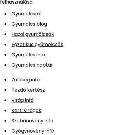
felhasználása.
Gyümölcsök
Gyümölcs blog
Hazai gyümölcsök
Egzotikus gyümölcsök
Gyümölcs infó
Gyümölcs naptár
Zöldség infó
Kezdő kertész
Virág infó
Kerti virágok
Szobanövény infó
Gyógynövény infó