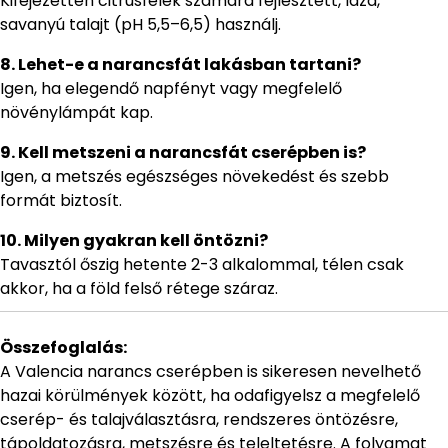
Kifejezetten citrusfélék számára fejlesztett, laza,
savanyú talajt (pH 5,5–6,5) használj.
8. Lehet-e a narancsfát lakásban tartani?
Igen, ha elegendő napfényt vagy megfelelő
növénylámpát kap.
9. Kell metszeni a narancsfát cserépben is?
Igen, a metszés egészséges növekedést és szebb
formát biztosít.
10. Milyen gyakran kell öntözni?
Tavasztól őszig hetente 2-3 alkalommal, télen csak
akkor, ha a föld felső rétege száraz.
Összefoglalás:
A Valencia narancs cserépben is sikeresen nevelhető
hazai körülmények között, ha odafigyelsz a megfelelő
cserép- és talajválasztásra, rendszeres öntözésre,
tápoldatozásra, metszésre és teleltetésre. A folyamat