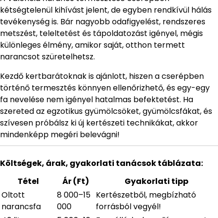
kétségtelenül kihívást jelent, de egyben rendkívül hálás
tevékenység is. Bár nagyobb odafigyelést, rendszeres
metszést, teleltetést és tápoldatozást igényel, mégis
különleges élmény, amikor saját, otthon termett
narancsot szüretelhetsz.
Kezdő kertbarátoknak is ajánlott, hiszen a cserépben
történő termesztés könnyen ellenőrizhető, és egy-egy
fa nevelése nem igényel hatalmas befektetést. Ha
szereted az egzotikus gyümölcsöket, gyümölcsfákat, és
szívesen próbálsz ki új kertészeti technikákat, akkor
mindenképp megéri belevágni!
Költségek, árak, gyakorlati tanácsok táblázata:
Tétel
Ár (Ft)
Gyakorlati tipp
Oltott
8 000–15
Kertészetből, megbízható
narancsfa
000
forrásból vegyél!