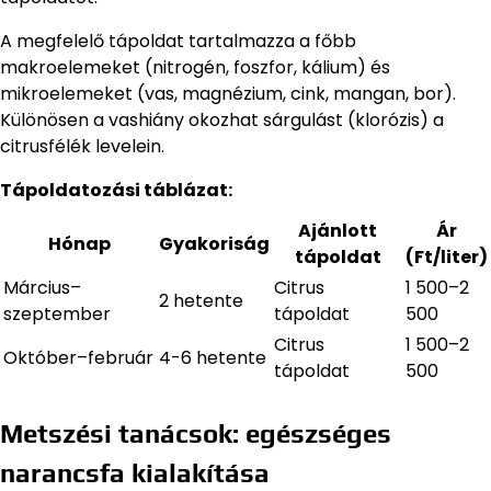
A megfelelő tápoldat tartalmazza a főbb
makroelemeket (nitrogén, foszfor, kálium) és
mikroelemeket (vas, magnézium, cink, mangan, bor).
Különösen a vashiány okozhat sárgulást (klorózis) a
citrusfélék levelein.
Tápoldatozási táblázat:
Ajánlott
Ár
Hónap
Gyakoriság
tápoldat
(Ft/liter)
Március–
Citrus
1 500–2
2 hetente
szeptember
tápoldat
500
Citrus
1 500–2
Október–február
4-6 hetente
tápoldat
500
Metszési tanácsok: egészséges
narancsfa kialakítása