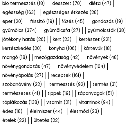
bio termesztés
(18)
desszert
(70)
diéta
(47)
egészség
(163)
egészséges étkezés
(28)
eper
(20)
frissítő
(19)
főzés
(45)
gondozás
(19)
gyümölcs
(374)
gyümölcsfa
(27)
gyümölcsfák
(38)
jótékony hatás
(26)
kert
(23)
kertészet
(221)
kertészkedés
(20)
konyha
(106)
kártevők
(18)
mangó
(18)
mezőgazdaság
(42)
növények
(48)
növénygondozás
(47)
növényvédelem
(104)
növényápolás
(27)
receptek
(161)
szobanövény
(22)
termesztés
(92)
termés
(31)
természetes
(41)
tippek
(19)
tápanyagok
(51)
táplálkozás
(138)
vitamin
(21)
vitaminok
(94)
édes
(18)
élelmiszer
(44)
életmód
(23)
ételek
(22)
ültetés
(22)