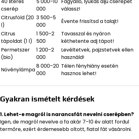
40 literes
5 000–10
Fagyálló, lyukas aljú cserepet
cserép
000
válassz!
Citrusföld (20
3 500–5
Évente frissítsd a talajt!
l)
000
Citrus
1 500–2
Tavasszal és nyáron
tápoldat (1 l)
500
kéthetente adj tápot!
Permetszer
1 200–2
Levéltetvek, pajzstetvek ellen
(bio)
000
használd!
8 000–20
Télen fényhiány esetén
Növénylámpa
000
hasznos lehet!
Gyakran ismételt kérdések
1. Lehet-e magról is narancsfát nevelni cserépben?
Igen, de magról nevelve a fa akár 7–10 év alatt fordul
termőre, ezért érdemesebb oltott, fiatal fát vásárolni.