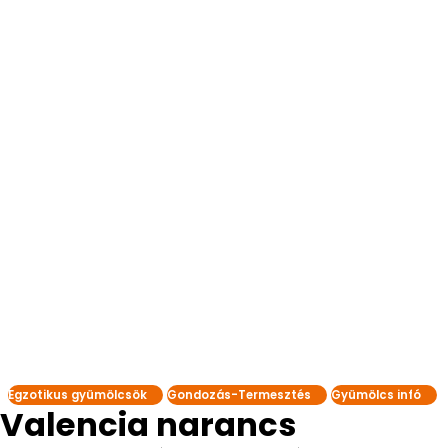
Egzotikus gyümölcsök
Gondozás-Termesztés
Gyümölcs infó
Valencia narancs