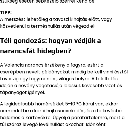
szükség esetén sebkezelő szerrel kend be.
TIPP:
A metszést lehetőleg a tavaszi kihajtás előtt, vagy
közvetlenül a terméshullás után végezd el!
Téli gondozás: hogyan védjük a
narancsfát hidegben?
A Valencia narancs érzékeny a fagyra, ezért a
cserépben nevelt példányokat mindig be kell vinni ősztől
tavaszig egy fagymentes, világos helyre. A teleltetés
idején a növény vegetációja lelassul, kevesebb vizet és
tápanyagot igényel.
A legideálisabb hőmérséklet 5–10 °C körül van, ekkor
nem indul be a korai hajtásnövekedés, és a fa kevésbé
hajlamos a kártevőkre. Ügyelj a páratartalomra, mert a
túl száraz levegő levélhullást okozhat. Időnként