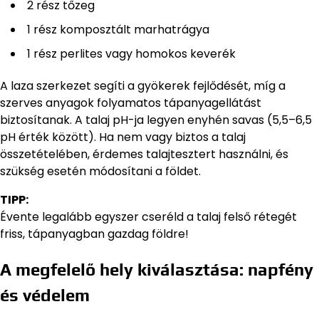
2 rész tőzeg
1 rész komposztált marhatrágya
1 rész perlites vagy homokos keverék
A laza szerkezet segíti a gyökerek fejlődését, míg a
szerves anyagok folyamatos tápanyagellátást
biztosítanak. A talaj pH-ja legyen enyhén savas (5,5–6,5
pH érték között). Ha nem vagy biztos a talaj
összetételében, érdemes talajtesztert használni, és
szükség esetén módosítani a földet.
TIPP:
Évente legalább egyszer cseréld a talaj felső rétegét
friss, tápanyagban gazdag földre!
A megfelelő hely kiválasztása: napfény
és védelem