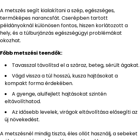
A metszés segít kialakítani a szép, egészséges,
termőképes narancsfát. Cserépben tartott
példányoknál különösen fontos, hiszen korlátozott a
hely, és a túlburjánzás egészségügyi problémákat
okozhat.
Főbb metszési teendők:
Tavasszal távolítsd el a száraz, beteg, sérült ágakat.
Vágd vissza a túl hosszú, kusza hajtásokat a
kompakt forma érdekében.
A gyenge, alulfejlett hajtásokat szintén
eltávolíthatod.
Az idősebb levelek, virágok eltávolítása elősegíti az
új növekedést.
A metszésnél mindig tiszta, éles ollót használj, a sebeket