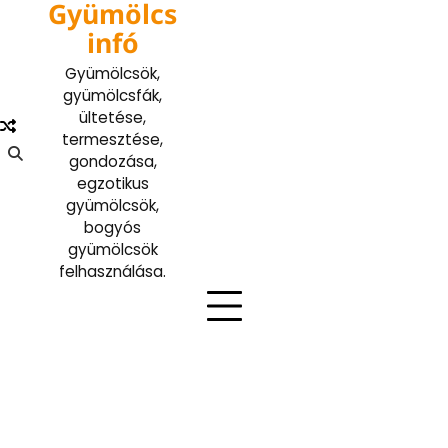
Gyümölcs
Skip
to
infó
content
Gyümölcsök,
gyümölcsfák,
ültetése,
termesztése,
gondozása,
egzotikus
gyümölcsök,
bogyós
gyümölcsök
felhasználása.