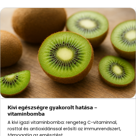
Kivi egészségre gyakorolt hatása –
vitaminbomba
A kivi igazi vitaminbomba: rengeteg C-vitaminnal,
rosttal és antioxidánssal erősíti az immunrendszert,
támogatja az emésztést,…