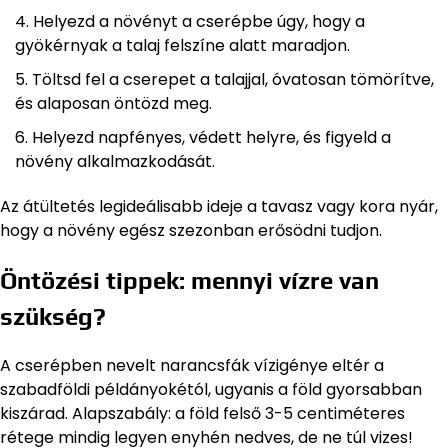
Helyezd a növényt a cserépbe úgy, hogy a
gyökérnyak a talaj felszíne alatt maradjon.
Töltsd fel a cserepet a talajjal, óvatosan tömörítve,
és alaposan öntözd meg.
Helyezd napfényes, védett helyre, és figyeld a
növény alkalmazkodását.
Az átültetés legideálisabb ideje a tavasz vagy kora nyár,
hogy a növény egész szezonban erősödni tudjon.
Öntözési tippek: mennyi vízre van
szükség?
A cserépben nevelt narancsfák vízigénye eltér a
szabadföldi példányokétól, ugyanis a föld gyorsabban
kiszárad. Alapszabály: a föld felső 3-5 centiméteres
rétege mindig legyen enyhén nedves, de ne túl vizes!