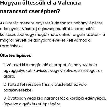
Hogyan ültessük el a Valencia
narancsot cserépben?
Az ültetés menete egyszerű, de fontos néhány lépésre
odafigyelni. Vásárolj egészséges, oltott narancsfát
kertészetből vagy megbízható online forgalmazótól – a
magról nevelt példányokra éveket kell várnod a
terméshez!
Ültetés lépései:
Válaszd ki a megfelelő cserepet, és helyezz bele
agyaggolyókat, kavicsot vagy vízelvezető réteget az
aljára.
Töltsd fel részben friss, citrusfélékhez való
talajkeverékkel.
Óvatosan vedd ki a narancsfát a korábbi edényéből,
ügyelve a gyökérzet épségére.