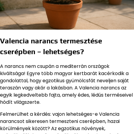
Valencia narancs termesztése
cserépben – lehetséges?
A narancs nem csupán a mediterrán országok
kiváltsága! Egyre több magyar kertbarát kacérkodik a
gondolattal, hogy egzotikus gyümölcsfát neveljen saját
teraszán vagy akár a lakásban. A Valencia narancs az
egyik legkedveltebb fajta, amely édes, lédús terméseivel
hódít világszerte.
Felmerülhet a kérdés: vajon lehetséges-e Valencia
narancsot sikeresen termeszteni cserépben, hazai
körülmények között? Az egzotikus növények,