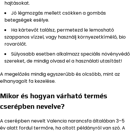
hajtásokat.
Jó légmozgás mellett csökken a gombás
betegségek esélye.
Ha kártevőt találsz, permetezd le lemosható
szappanos vízzel, vagy használj környezetkímélő, bio
rovarölőt.
Súlyosabb esetben alkalmazz speciális növényvédő
szereket, de mindig olvasd el a használati utasítást!
A megelőzés mindig egyszerűbb és olcsóbb, mint az
elhanyagolt fa kezelése.
Mikor és hogyan várható termés
cserépben nevelve?
A cserépben nevelt Valencia narancsfa általában 3–5
év alatt fordul termőre, ha oltott példányról van szó. A