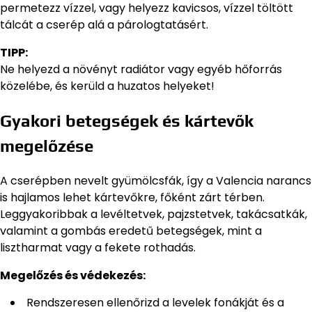
permetezz vízzel, vagy helyezz kavicsos, vízzel töltött
tálcát a cserép alá a párologtatásért.
TIPP:
Ne helyezd a növényt radiátor vagy egyéb hőforrás
közelébe, és kerüld a huzatos helyeket!
Gyakori betegségek és kártevők
megelőzése
A cserépben nevelt gyümölcsfák, így a Valencia narancs
is hajlamos lehet kártevőkre, főként zárt térben.
Leggyakoribbak a levéltetvek, pajzstetvek, takácsatkák,
valamint a gombás eredetű betegségek, mint a
lisztharmat vagy a fekete rothadás.
Megelőzés és védekezés:
Rendszeresen ellenőrizd a levelek fonákját és a