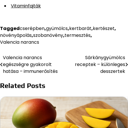
Vitaminfajták
Tagged
cserépben
,
gyümölcs
,
kertbarát
,
kertészet
,
növényápolás
,
szobanövény
,
termesztés
,
Valencia narancs
Valencia narancs
Sárkánygyümölcs
Bejegyzés
egészségre gyakorolt
receptek – különleges
navigáció
hatása – immunerősítés
desszertek
Related Posts