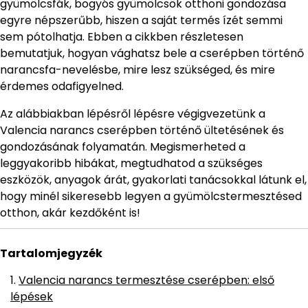
gyümölcsfák, bogyós gyümölcsök otthoni gondozása
egyre népszerűbb, hiszen a saját termés ízét semmi
sem pótolhatja. Ebben a cikkben részletesen
bemutatjuk, hogyan vághatsz bele a cserépben történő
narancsfa-nevelésbe, mire lesz szükséged, és mire
érdemes odafigyelned.
Az alábbiakban lépésről lépésre végigvezetünk a
Valencia narancs cserépben történő ültetésének és
gondozásának folyamatán. Megismerheted a
leggyakoribb hibákat, megtudhatod a szükséges
eszközök, anyagok árát, gyakorlati tanácsokkal látunk el,
hogy minél sikeresebb legyen a gyümölcstermesztésed
otthon, akár kezdőként is!
Tartalomjegyzék
Valencia narancs termesztése cserépben: első
lépések