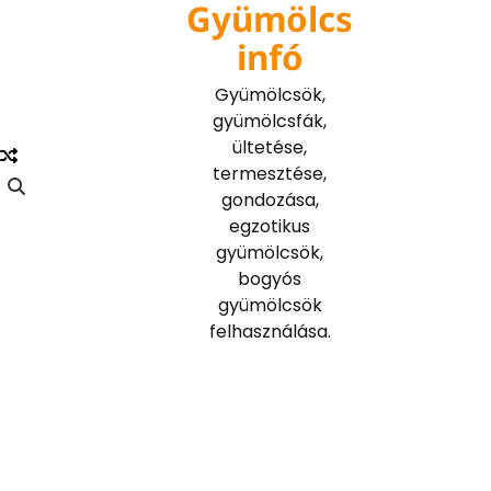
Gyümölcs
Skip
to
infó
content
Gyümölcsök,
gyümölcsfák,
ültetése,
termesztése,
gondozása,
egzotikus
gyümölcsök,
bogyós
gyümölcsök
felhasználása.