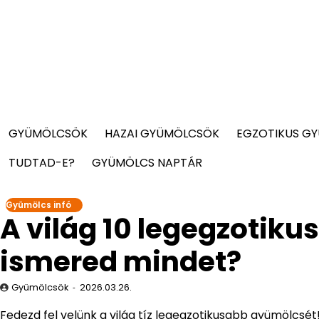
GYÜMÖLCSÖK
HAZAI GYÜMÖLCSÖK
EGZOTIKUS G
TUDTAD-E?
GYÜMÖLCS NAPTÁR
Gyümölcs infó
A világ 10 legegzotik
ismered mindet?
Gyümölcsök
2026.03.26.
Fedezd fel velünk a világ tíz legegzotikusabb gyümölcsé