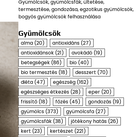
Gyümölcsök, gyümölcsfák, ültetése,
termesztése, gondozása, egzotikus gyümölcsök,
bogyós gyümölcsök felhasználása
Gyümölcsök
alma
(20)
antioxidáns
(27)
antioxidánsok
(21)
avokádó
(19)
betegségek
(86)
bio
(40)
bio termesztés
(18)
desszert
(70)
diéta
(47)
egészség
(162)
egészséges étkezés
(28)
eper
(20)
frissítő
(18)
főzés
(45)
gondozás
(19)
gyümölcs
(373)
gyümölcsfa
(27)
gyümölcsfák
(38)
jótékony hatás
(26)
kert
(23)
kertészet
(221)