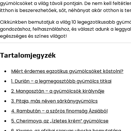
gyümölcsöket a világ távoli pontjain. De nem kell feltét
itthon is beszerezhetőek, sőt, néhányat akár otthon is t
Cikkünkben bemutatjuk a világ 10 legegzotikusabb gyümö
gondozáshoz, felhasználáshoz, és választ adunk a leggyak
egészséges és színes világot!
Tartalomjegyzék
Miért érdemes egzotikus gyümölcsöket kóstolni?
1. Durián – a legmegosztóbb gyümölcs titkai
2. Mangosztán – a gyümölcsök királynője
3. Pitaja, más néven sárkánygyümölcs
4. Rambután – a szőrös finomság Ázsiából
5. Cherimoya, az „ízletes krém” gyümölcse
6. Kiwano, az afrikai szarvas uborka bemutatása