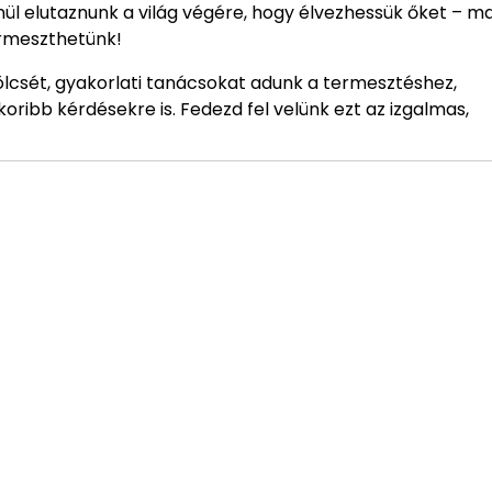
lenül elutaznunk a világ végére, hogy élvezhessük őket – 
ermeszthetünk!
lcsét, gyakorlati tanácsokat adunk a termesztéshez,
oribb kérdésekre is. Fedezd fel velünk ezt az izgalmas,