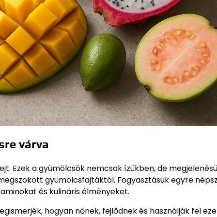
sre várva
 rejt. Ezek a gyümölcsök nemcsak ízükben, de megjelenés
, megszokott gyümölcsfajtáktól. Fogyasztásuk egyre nép
itaminokat és kulináris élményeket.
gismerjék, hogyan nőnek, fejlődnek és használják fel eze