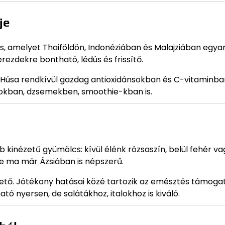
je
, amelyet Thaiföldön, Indonéziában és Malajziában egyar
rezdekre bontható, lédús és frissítő.
Húsa rendkívül gazdag antioxidánsokban és C-vitaminban
alokban, dzsemekben, smoothie-kban is.
 kinézetű gyümölcs: kívül élénk rózsaszín, belül fehér va
de ma már Ázsiában is népszerű.
ető. Jótékony hatásai közé tartozik az emésztés támogat
 nyersen, de salátákhoz, italokhoz is kiváló.