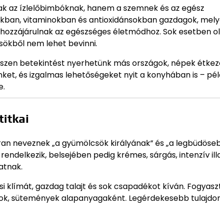
ak az ízlelőbimbóknak, hanem a szemnek és az egész
okban, vitaminokban és antioxidánsokban gazdagok, mel
 hozzájárulnak az egészséges életmódhoz. Sok esetben o
sökből nem lehet bevinni.
 hiszen betekintést nyerhetünk más országok, népek étkez
nket, és izgalmas lehetőségeket nyit a konyhában is – pél
e.
titkai
kran neveznek „a gyümölcsök királyának” és „a legbüdöse
rendelkezik, belsejében pedig krémes, sárgás, intenzív ill
atnak.
si klímát, gazdag talajt és sok csapadékot kíván. Fogyas
ltok, sütemények alapanyagaként. Legérdekesebb tulajdo