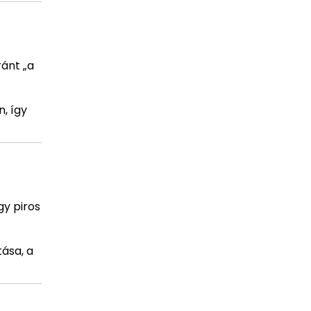
ánt „a
, így
gy piros
ása, a