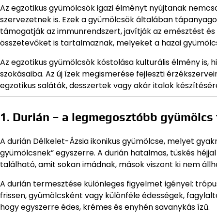
Az egzotikus gyümölcsök igazi élményt nyújtanak nemcs
szervezetnek is. Ezek a gyümölcsök általában tápanyag
támogatják az immunrendszert, javítják az emésztést és
összetevőket is tartalmaznak, melyeket a hazai gyümölc
Az egzotikus gyümölcsök kóstolása kulturális élmény is,
szokásaiba. Az új ízek megismerése fejleszti érzékszervei
egzotikus saláták, desszertek vagy akár italok készítésér
1. Durián – a legmegosztóbb gyümölcs 
A durián Délkelet-Ázsia ikonikus gyümölcse, melyet gya
gyümölcsnek” egyszerre. A durián hatalmas, tüskés héjjal 
található, amit sokan imádnak, mások viszont ki nem állh
A durián termesztése különleges figyelmet igényel: trópu
frissen, gyümölcsként vagy különféle édességek, fagyla
hogy egyszerre édes, krémes és enyhén savanykás ízű.