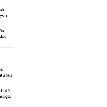
yek
lyan
ési
dául
bb
atú hús
ztható
nsága,