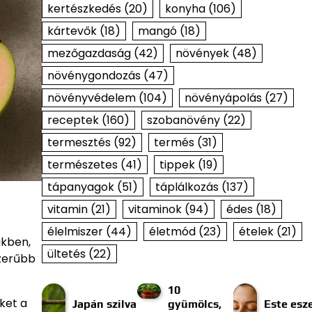
kertészkedés
(20)
konyha
(106)
kártevők
(18)
mangó
(18)
mezőgazdaság
(42)
növények
(48)
növénygondozás
(47)
növényvédelem
(104)
növényápolás
(27)
receptek
(160)
szobanövény
(22)
termesztés
(92)
termés
(31)
természetes
(41)
tippek
(19)
tápanyagok
(51)
táplálkozás
(137)
vitamin
(21)
vitaminok
(94)
édes
(18)
élelmiszer
(44)
életmód
(23)
ételek
(21)
ükben,
ültetés
(22)
szerűbb
10
ket a
Japán szilva
gyümölcs,
Este esze