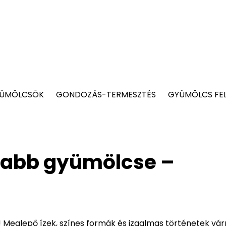
YÜMÖLCSÖK
GONDOZÁS-TERMESZTÉS
GYÜMÖLCS FE
usabb gyümölcse –
t! Meglepő ízek, színes formák és izgalmas történetek vá