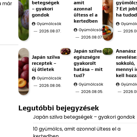
betegségek
amit
gyümölc
ma már
– gyakori
azonnal
? Ezt job
gondok
ültess el a
ha tudod
kertedben
Gyümölcsök
Gyümöl
Gyümölcsök
2026.08.07.
2026.0
2026.08.07.
Japán szilva
Ananász
Japán szilva
egészségre
nevelése
receptek –
gyakorolt
sokkoló,
új ötletek
hatása – mit
mennyi i
tud?
kell hozz
Gyümölcsök
Gyümölcsök
Gyümöl
2026.08.06.
2026.08.05.
2026.0
Legutóbbi bejegyzések
Japán szilva betegségek – gyakori gondok
10 gyümölcs, amit azonnal ültess el a
kertedben