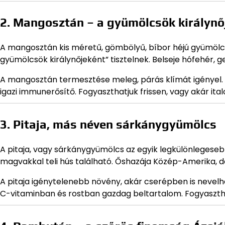
2. Mangosztán – a gyümölcsök királynő
A mangosztán kis méretű, gömbölyű, bíbor héjú gyümölcs
gyümölcsök királynőjeként” tisztelnek. Belseje hófehér, ge
A mangosztán termesztése meleg, párás klímát igényel. 
igazi immunerősítő. Fogyaszthatjuk frissen, vagy akár it
3. Pitaja, más néven sárkánygyümölcs
A pitaja, vagy sárkánygyümölcs az egyik legkülönlegesebb
magvakkal teli hús található. Őshazája Közép-Amerika, 
A pitaja igénytelenebb növény, akár cserépben is nevelh
C-vitaminban és rostban gazdag beltartalom. Fogyasztható