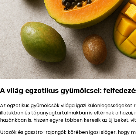
A világ egzotikus gyümölcsei: felfedezé
Az egzotikus gyümölcsök világa igazi különlegességeket
illatukban és tápanyagtartalmukban is eltérnek a hazai
hazánkban is, hiszen egyre többen keresik az új ízeket, v
Utazók és gasztro-rajongók körében igazi sláger, hogy me