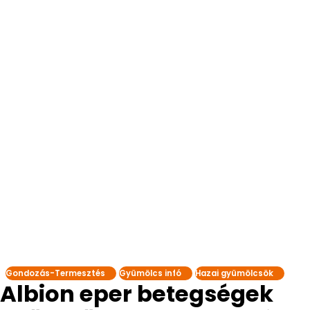
Gondozás-Termesztés
Gyümölcs infó
Hazai gyümölcsök
Albion eper betegségek