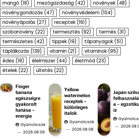
mangó
(18)
mezőgazdaság
(42)
növények
(48)
növénygondozás
(47)
növényvédelem
(104)
növényápolás
(27)
receptek
(161)
szobanövény
(22)
termesztés
(92)
termés
(31)
természetes
(42)
tippek
(19)
tápanyagok
(51)
táplálkozás
(139)
vitamin
(21)
vitaminok
(95)
édes
(18)
élelmiszer
(44)
életmód
(23)
ételek
(22)
ültetés
(22)
Finger
Yellow
banana
Japán szilv
watermelon
egészségre
felhasznál
receptek –
gyakorolt
a – egzotik
különleges
hatása –
íz
italok
energia
Gyümölcs
Gyümölcsök
Gyümölcsök
2026.08.
2026.08.08.
2026.08.09.