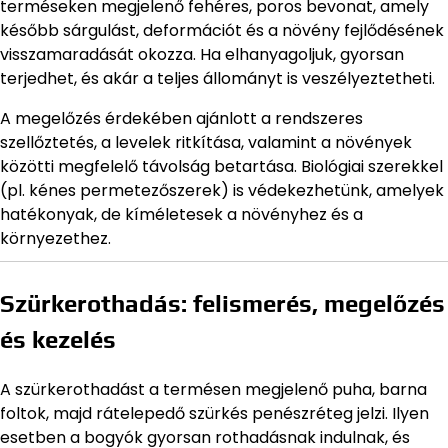
terméseken megjelenő fehéres, poros bevonat, amely
később sárgulást, deformációt és a növény fejlődésének
visszamaradását okozza. Ha elhanyagoljuk, gyorsan
terjedhet, és akár a teljes állományt is veszélyeztetheti.
A megelőzés érdekében ajánlott a rendszeres
szellőztetés, a levelek ritkítása, valamint a növények
közötti megfelelő távolság betartása. Biológiai szerekkel
(pl. kénes permetezőszerek) is védekezhetünk, amelyek
hatékonyak, de kíméletesek a növényhez és a
környezethez.
Szürkerothadás: felismerés, megelőzés
és kezelés
A szürkerothadást a termésen megjelenő puha, barna
foltok, majd rátelepedő szürkés penészréteg jelzi. Ilyen
esetben a bogyók gyorsan rothadásnak indulnak, és