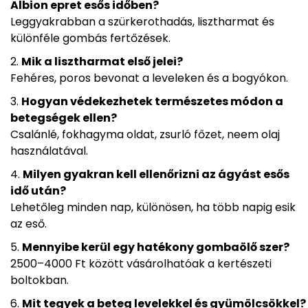
Albion epret esős időben?
Leggyakrabban a szürkerothadás, lisztharmat és
különféle gombás fertőzések.
Mik a lisztharmat első jelei?
Fehéres, poros bevonat a leveleken és a bogyókon.
Hogyan védekezhetek természetes módon a
betegségek ellen?
Csalánlé, fokhagyma oldat, zsurló főzet, neem olaj
használatával.
Milyen gyakran kell ellenőrizni az ágyást esős
idő után?
Lehetőleg minden nap, különösen, ha több napig esik
az eső.
Mennyibe kerül egy hatékony gombaölő szer?
2500–4000 Ft között vásárolhatóak a kertészeti
boltokban.
Mit tegyek a beteg levelekkel és gyümölcsökkel?