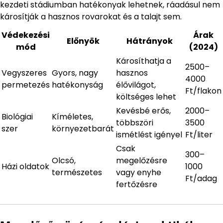
kezdeti stádiumban hatékonyak lehetnek, ráadásul nem
károsítják a hasznos rovarokat és a talajt sem.
Védekezési
Árak
Előnyök
Hátrányok
mód
(2024)
Károsíthatja a
2500–
Vegyszeres
Gyors, nagy
hasznos
4000
permetezés
hatékonyság
élővilágot,
Ft/flakon
költséges lehet
Kevésbé erős,
2000–
Biológiai
Kíméletes,
többszöri
3500
szer
környezetbarát
ismétlést igényel
Ft/liter
Csak
300–
Olcsó,
megelőzésre
Házi oldatok
1000
természetes
vagy enyhe
Ft/adag
fertőzésre