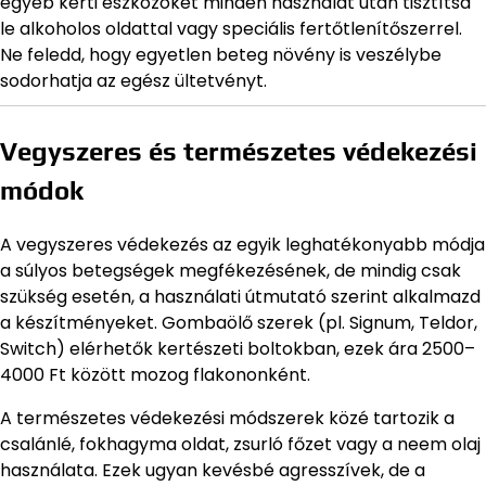
egyéb kerti eszközöket minden használat után tisztítsd
le alkoholos oldattal vagy speciális fertőtlenítőszerrel.
Ne feledd, hogy egyetlen beteg növény is veszélybe
sodorhatja az egész ültetvényt.
Vegyszeres és természetes védekezési
módok
A vegyszeres védekezés az egyik leghatékonyabb módja
a súlyos betegségek megfékezésének, de mindig csak
szükség esetén, a használati útmutató szerint alkalmazd
a készítményeket. Gombaölő szerek (pl. Signum, Teldor,
Switch) elérhetők kertészeti boltokban, ezek ára 2500–
4000 Ft között mozog flakononként.
A természetes védekezési módszerek közé tartozik a
csalánlé, fokhagyma oldat, zsurló főzet vagy a neem olaj
használata. Ezek ugyan kevésbé agresszívek, de a