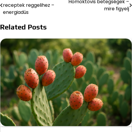
Homoktövis betegségek –
receptek reggelihez –
mire figyelj
navigáció
energiadús
Related Posts