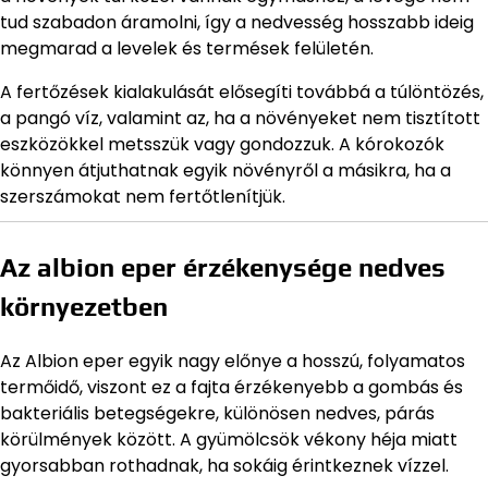
tud szabadon áramolni, így a nedvesség hosszabb ideig
megmarad a levelek és termések felületén.
A fertőzések kialakulását elősegíti továbbá a túlöntözés,
a pangó víz, valamint az, ha a növényeket nem tisztított
eszközökkel metsszük vagy gondozzuk. A kórokozók
könnyen átjuthatnak egyik növényről a másikra, ha a
szerszámokat nem fertőtlenítjük.
Az albion eper érzékenysége nedves
környezetben
Az Albion eper egyik nagy előnye a hosszú, folyamatos
termőidő, viszont ez a fajta érzékenyebb a gombás és
bakteriális betegségekre, különösen nedves, párás
körülmények között. A gyümölcsök vékony héja miatt
gyorsabban rothadnak, ha sokáig érintkeznek vízzel.