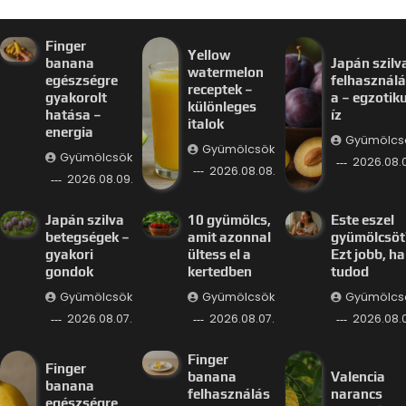
Finger
Yellow
banana
Japán szilv
watermelon
egészségre
felhasznál
receptek –
gyakorolt
a – egzotik
különleges
hatása –
íz
italok
energia
Gyümölcs
Gyümölcsök
Gyümölcsök
2026.08.
2026.08.08.
2026.08.09.
Japán szilva
10 gyümölcs,
Este eszel
betegségek –
amit azonnal
gyümölcsöt
gyakori
ültess el a
Ezt jobb, ha
gondok
kertedben
tudod
Gyümölcsök
Gyümölcsök
Gyümölcs
2026.08.07.
2026.08.07.
2026.08.
Finger
Finger
banana
Valencia
banana
felhasználás
narancs
egészségre