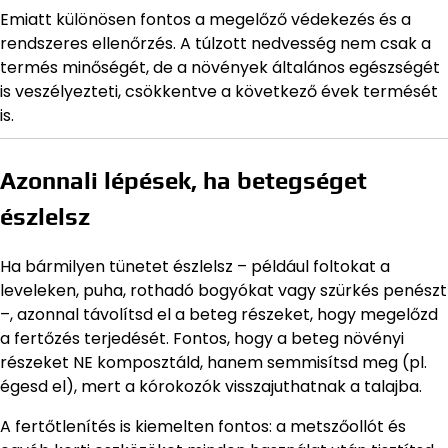
Emiatt különösen fontos a megelőző védekezés és a
rendszeres ellenőrzés. A túlzott nedvesség nem csak a
termés minőségét, de a növények általános egészségét
is veszélyezteti, csökkentve a következő évek termését
is.
Azonnali lépések, ha betegséget
észlelsz
Ha bármilyen tünetet észlelsz – például foltokat a
leveleken, puha, rothadó bogyókat vagy szürkés penészt
–, azonnal távolítsd el a beteg részeket, hogy megelőzd
a fertőzés terjedését. Fontos, hogy a beteg növényi
részeket NE komposztáld, hanem semmisítsd meg (pl.
égesd el), mert a kórokozók visszajuthatnak a talajba.
A fertőtlenítés is kiemelten fontos: a metszőollót és