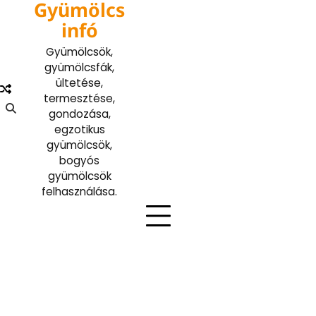
Gyümölcs
Skip
to
infó
content
Gyümölcsök,
gyümölcsfák,
ültetése,
termesztése,
gondozása,
egzotikus
gyümölcsök,
bogyós
gyümölcsök
felhasználása.