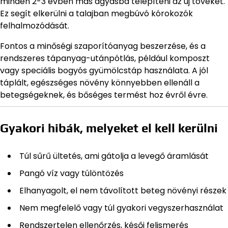
minden 2-3 évben más ágyásba telepíteni az új töveket.
Ez segít elkerülni a talajban megbúvó kórokozók
felhalmozódását.
Fontos a minőségi szaporítóanyag beszerzése, és a
rendszeres tápanyag-utánpótlás, például komposzt
vagy speciális bogyós gyümölcstáp használata. A jól
táplált, egészséges növény könnyebben ellenáll a
betegségeknek, és bőséges termést hoz évről évre.
Gyakori hibák, melyeket el kell kerülni
Túl sűrű ültetés, ami gátolja a levegő áramlását
Pangó víz vagy túlöntözés
Elhanyagolt, el nem távolított beteg növényi részek
Nem megfelelő vagy túl gyakori vegyszerhasználat
Rendszertelen ellenőrzés, késői felismerés