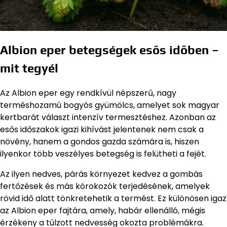
Albion eper betegségek esős időben –
mit tegyél
Az Albion eper egy rendkívül népszerű, nagy
terméshozamú bogyós gyümölcs, amelyet sok magyar
kertbarát választ intenzív termesztéshez. Azonban az
esős időszakok igazi kihívást jelentenek nem csak a
növény, hanem a gondos gazda számára is, hiszen
ilyenkor több veszélyes betegség is felütheti a fejét.
Az ilyen nedves, párás környezet kedvez a gombás
fertőzések és más kórokozók terjedésének, amelyek
rövid idő alatt tönkretehetik a termést. Ez különösen igaz
az Albion eper fajtára, amely, habár ellenálló, mégis
érzékeny a túlzott nedvesség okozta problémákra.