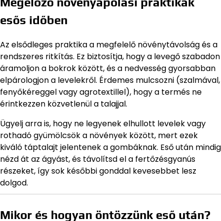
Megelőző növényápolási praktikák
esős időben
Az elsődleges praktika a megfelelő növénytávolság és a
rendszeres ritkítás. Ez biztosítja, hogy a levegő szabadon
áramoljon a bokrok között, és a nedvesség gyorsabban
elpárologjon a levelekről. Érdemes mulcsozni (szalmával,
fenyőkéreggel vagy agrotextillel), hogy a termés ne
érintkezzen közvetlenül a talajjal.
Ügyelj arra is, hogy ne legyenek elhullott levelek vagy
rothadó gyümölcsök a növények között, mert ezek
kiváló táptalajt jelentenek a gombáknak. Eső után mindig
nézd át az ágyást, és távolítsd el a fertőzésgyanús
részeket, így sok későbbi gonddal kevesebbet lesz
dolgod.
Mikor és hogyan öntözzünk eső után?