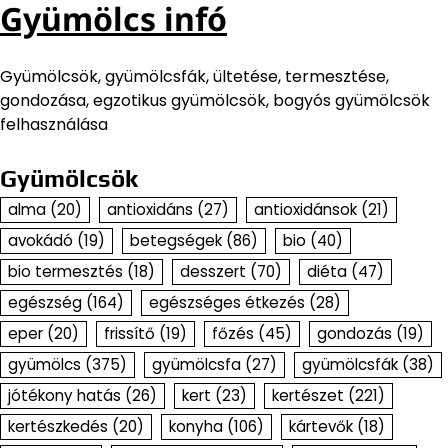
Gyümölcs infó
Gyümölcsök, gyümölcsfák, ültetése, termesztése,
gondozása, egzotikus gyümölcsök, bogyós gyümölcsök
felhasználása
Gyümölcsök
alma
(20)
antioxidáns
(27)
antioxidánsok
(21)
avokádó
(19)
betegségek
(86)
bio
(40)
bio termesztés
(18)
desszert
(70)
diéta
(47)
egészség
(164)
egészséges étkezés
(28)
eper
(20)
frissítő
(19)
főzés
(45)
gondozás
(19)
gyümölcs
(375)
gyümölcsfa
(27)
gyümölcsfák
(38)
jótékony hatás
(26)
kert
(23)
kertészet
(221)
kertészkedés
(20)
konyha
(106)
kártevők
(18)