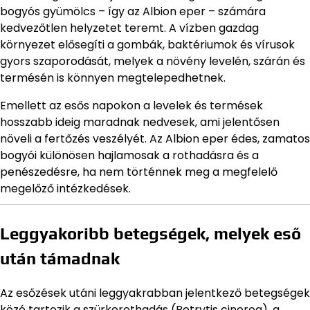
bogyós gyümölcs – így az Albion eper – számára
kedvezőtlen helyzetet teremt. A vízben gazdag
környezet elősegíti a gombák, baktériumok és vírusok
gyors szaporodását, melyek a növény levelén, szárán és
termésén is könnyen megtelepedhetnek.
Emellett az esős napokon a levelek és termések
hosszabb ideig maradnak nedvesek, ami jelentősen
növeli a fertőzés veszélyét. Az Albion eper édes, zamatos
bogyói különösen hajlamosak a rothadásra és a
penészedésre, ha nem történnek meg a megfelelő
megelőző intézkedések.
Leggyakoribb betegségek, melyek eső
után támadnak
Az esőzések utáni leggyakrabban jelentkező betegségek
közé tartozik a szürkerothadás (Botrytis cinerea), a