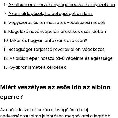
Az albion eper érzékenysége nedves környezetben
Azonnali lépések, ha betegséget észlelsz
Vegyszeres és természetes védekezési módok
Megelőző növényápolási praktikák esős időben
Mikor és hogyan öntözzünk eső után?
Betegséget terjesztő rovarok elleni védekezés
Az albion eper hosszú távú védelme és egészsége
Gyakran ismételt kérdések
Miért veszélyes az esős idő az albion
eperre?
Az esős időszakok során a levegő és a talaj
nedvességtartalma jelentősen megnő, ami a legtöbb