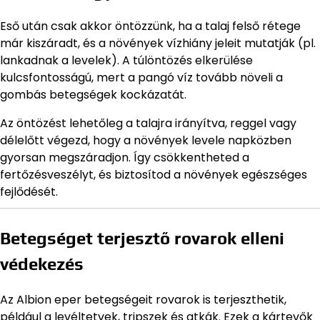
Eső után csak akkor öntözzünk, ha a talaj felső rétege
már kiszáradt, és a növények vízhiány jeleit mutatják (pl.
lankadnak a levelek). A túlöntözés elkerülése
kulcsfontosságú, mert a pangó víz tovább növeli a
gombás betegségek kockázatát.
Az öntözést lehetőleg a talajra irányítva, reggel vagy
délelőtt végezd, hogy a növények levele napközben
gyorsan megszáradjon. Így csökkentheted a
fertőzésveszélyt, és biztosítod a növények egészséges
fejlődését.
Betegséget terjesztő rovarok elleni
védekezés
Az Albion eper betegségeit rovarok is terjeszthetik,
például a levéltetvek, tripszek és atkák. Ezek a kártevők