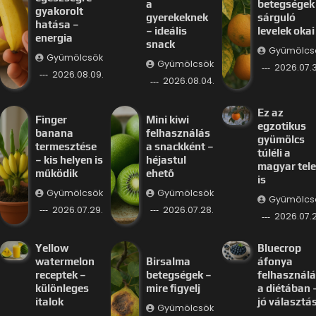
a
betegségek
gyakorolt
gyerekeknek
sárguló
hatása –
– ideális
levelek okai
energia
snack
Gyümölcs
Gyümölcsök
Gyümölcsök
2026.07.3
2026.08.09.
2026.08.04.
Ez az
Finger
Mini kiwi
egzotikus
banana
felhasználás
gyümölcs
termesztése
a snackként –
túléli a
– kis helyen is
héjastul
magyar tele
működik
ehető
is
Gyümölcsök
Gyümölcsök
Gyümölcs
2026.07.29.
2026.07.28.
2026.07.2
Yellow
Bluecrop
watermelon
Birsalma
áfonya
receptek –
betegségek –
felhasznál
különleges
mire figyelj
a diétában 
italok
jó választá
Gyümölcsök