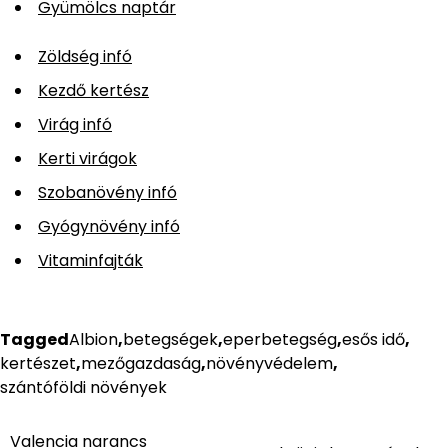
Gyümölcs naptár
Zöldség infó
Kezdő kertész
Virág infó
Kerti virágok
Szobanövény infó
Gyógynövény infó
Vitaminfajták
Tagged
Albion
,
betegségek
,
eperbetegség
,
esős idő
,
kertészet
,
mezőgazdaság
,
növényvédelem
,
szántóföldi növények
Valencia narancs
Bejegyzés