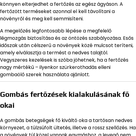
könnyen elterjedhet a fertőzés az egész ágyáson. A
fertőzött terméseket azonnal el kell távolítani a
növényről és meg kell semmisíteni.
A megelőzés legfontosabb lépése a megfelelő
légmozgás biztosítása és az öntözés szabályozása. Esős
időszak után célszerű a növények közé mulcsot teríteni,
amely elválasztja a termést a nedves talajtól.
Vegyszeres kezelések is szóba jöhetnek, ha a fertőzés
nagy mértékű – ilyenkor szürkerothadás elleni
gombaölő szerek használata ajánlott.
Gombás fertőzések kialakulásának fő
okai
A gombás betegségek fő kiváltó oka a tartósan nedves
környezet, a túlzsúfolt ültetés, illetve a rossz szellőzés. Ha
a növények túl közel vannak egymáshoz, a levegő nem