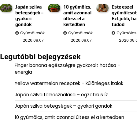
Japán szilva
10 gyümölcs,
Este eszel
betegségek –
amit azonnal
gyümölcsöt
gyakori
ültess el a
Ezt jobb, ha
gondok
kertedben
tudod
Gyümölcsök
Gyümölcsök
Gyümölcs
2026.08.07.
2026.08.07.
2026.08.
Legutóbbi bejegyzések
Finger banana egészségre gyakorolt hatása –
energia
Yellow watermelon receptek – különleges italok
Japán szilva felhasználása – egzotikus íz
Japán szilva betegségek – gyakori gondok
10 gyümölcs, amit azonnal ültess el a kertedben