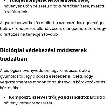
Talaj és környezet fertőtlenítése:
Beteg
növények után célszerű a talaj fertőtlenítése, mielőtt
újra ültetünk.
A gyors beavatkozás mellett a szomszédos egészséges
bokrok rendszeres ellenőrzése is elengedhetetlen, hogy
a fertőzés ne terjedjen tovább.
Biológiai védekezési módszerek
bodzában
A biológiai növényvédelem egyre népszerűbb a
gyümölcsfák, így a bodza esetében is. Célja, hogy
vegyszermentes módon tartsuk távol a kórokozókat és
kártevőket.
Komposzt, szerves trágya használata:
Erősíti a
növény immunrendszerét.