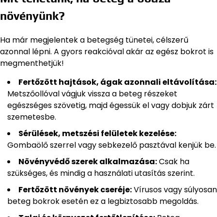
növényünk?
Ha már megjelentek a betegség tünetei, célszerű
azonnal lépni. A gyors reakcióval akár az egész bokrot is
megmenthetjük!
Fertőzött hajtások, ágak azonnali eltávolítása:
Metszőollóval vágjuk vissza a beteg részeket
egészséges szövetig, majd égessük el vagy dobjuk zárt
szemetesbe.
Sérülések, metszési felületek kezelése:
Gombaölő szerrel vagy sebkezelő pasztával kenjük be.
Növényvédő szerek alkalmazása:
Csak ha
szükséges, és mindig a használati utasítás szerint.
Fertőzött növények cseréje:
Vírusos vagy súlyosan
beteg bokrok esetén ez a legbiztosabb megoldás.