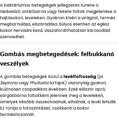
A baktériumos betegségek jellegzetes tünete a
nedvedző, sötétbarna vagy fekete foltok megjelenése a
hajtásokon, leveleken. Gyakran kíséri a virágzat, termés
megbarnulása, elszáradása. Súlyos esetben az egész
bokor hervadni kezd, visszafordíthatatlan károsodást
szenvedhet.
Gombás megbetegedések: felbukkanó
veszélyek
A gombás betegségek közül a
levélfoltosság
(pl.
Septoria
vagy
Phyllosticta
fajok) viszonylag gyakori,
különösen csapadékos években. Ezek először apró,
sárgásbarna foltokként jelennek meg a leveleken,
amelyek később összeolvadnak, elhalnak, a levél lehullik.
Ez rontja a fotoszintézist, csökkenti a bokor
terméshozamát.