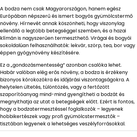
A bodza nem csak Magyarországon, hanem egész
Európában népszerű és ismert bogyós gyümölcstermő
növény. Hírnevét annak köszönheti, hogy viszonylag
ellenálló a legtöbb betegséggel szemben, és a hazai
klímán is nagyszerűen termeszthető. Virágai és bogyói
sokoldalúan felhasználhatók: lekvár, szörp, tea, bor vagy
éppen gyógynövény készítésére.
Ez a „gondozásmentesség” azonban csalóka lehet.
Habár valóban elég erős növény, a bodza is érzékeny
bizonyos kórokozókra és időjárási viszontagságokra. A
helytelen ültetés, túlöntözés, vagy a fertőzött
szaporítóanyag mind-mind gyengítheti a bodzát és
megnyithatja az utat a betegségek előtt. Ezért is fontos,
hogy a bodzatermesztéssel foglalkozók – legyenek
hobbikertészek vagy profi gyümölcstermesztők –
tisztában legyenek a lehetséges veszélyforrásokkal.