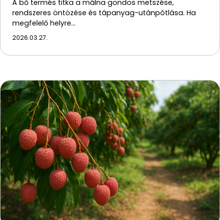
A bő termés titka a málna gondos metszése,
rendszeres öntözése és tápanyag-utánpótlása. Ha
megfelelő helyre…
2026.03.27.