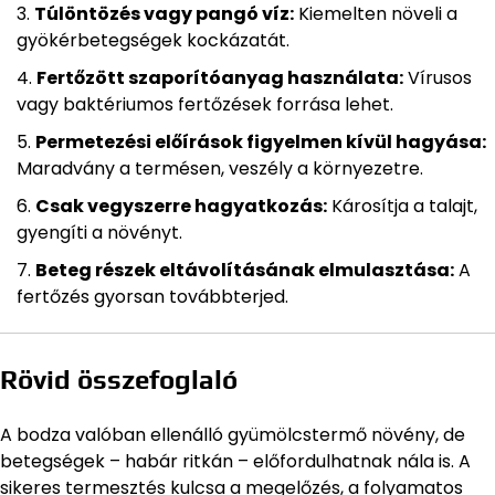
Túlöntözés vagy pangó víz:
Kiemelten növeli a
gyökérbetegségek kockázatát.
Fertőzött szaporítóanyag használata:
Vírusos
vagy baktériumos fertőzések forrása lehet.
Permetezési előírások figyelmen kívül hagyása:
Maradvány a termésen, veszély a környezetre.
Csak vegyszerre hagyatkozás:
Károsítja a talajt,
gyengíti a növényt.
Beteg részek eltávolításának elmulasztása:
A
fertőzés gyorsan továbbterjed.
Rövid összefoglaló
A bodza valóban ellenálló gyümölcstermő növény, de
betegségek – habár ritkán – előfordulhatnak nála is. A
sikeres termesztés kulcsa a megelőzés, a folyamatos