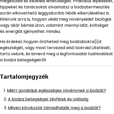
megelőzési és kezelési lehetőségeit. Praktikus lépéseket,
tippeket és tanácsokat olvashatsz a bodzatermesztés
során elkövethető leggyakoribb hibák elkerüléséhez is.
Kitérünk arra is, hogyan védd meg növényeidet biológiai
vagy akár kémiai úton, valamint mennyi időt, költséget
és energiát igényelhet mindez.
Ha érdekel, hogyan őrizheted meg bodzabokra(i)d
egészségét, vagy most tervezed első bokraid ültetését,
tarts velünk, és ismerd meg a legfontosabb tudnivalókat
a bodza betegségeiről!
Tartalomjegyzék
Miért gondoljuk egészséges növénynek a bodzát?
A bodza betegségei: tévhitek és valóság
Milyen kórokozók támadhatják meg a bodzát?