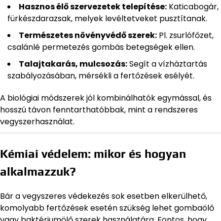
Hasznos élő szervezetek telepítése:
Katicabogár,
fürkészdarazsak, melyek levéltetveket pusztítanak.
Természetes növényvédő szerek:
Pl. zsurlófőzet,
csalánlé permetezés gombás betegségek ellen.
Talajtakarás, mulcsozás:
Segít a vízháztartás
szabályozásában, mérsékli a fertőzések esélyét.
A biológiai módszerek jól kombinálhatók egymással, és
hosszú távon fenntarthatóbbak, mint a rendszeres
vegyszerhasználat.
Kémiai védelem: mikor és hogyan
alkalmazzuk?
Bár a vegyszeres védekezés sok esetben elkerülhető,
komolyabb fertőzések esetén szükség lehet gombaölő
vagy baktériumölő szerek használatára. Fontos, hogy