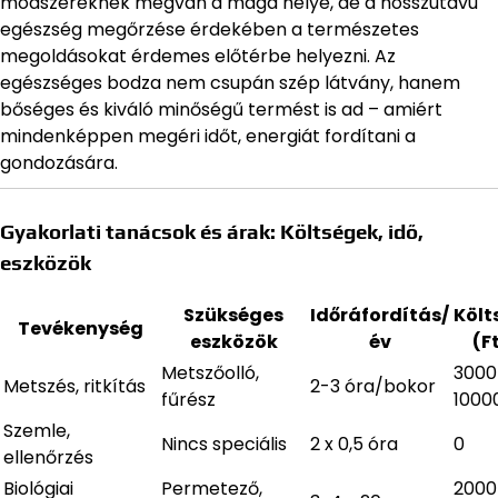
módszereknek megvan a maga helye, de a hosszútávú
egészség megőrzése érdekében a természetes
megoldásokat érdemes előtérbe helyezni. Az
egészséges bodza nem csupán szép látvány, hanem
bőséges és kiváló minőségű termést is ad – amiért
mindenképpen megéri időt, energiát fordítani a
gondozására.
Gyakorlati tanácsok és árak: Költségek, idő,
eszközök
Szükséges
Időráfordítás/
Költ
Tevékenység
eszközök
év
(F
Metszőolló,
3000
Metszés, ritkítás
2-3 óra/bokor
fűrész
1000
Szemle,
Nincs speciális
2 x 0,5 óra
0
ellenőrzés
Biológiai
Permetező,
2000