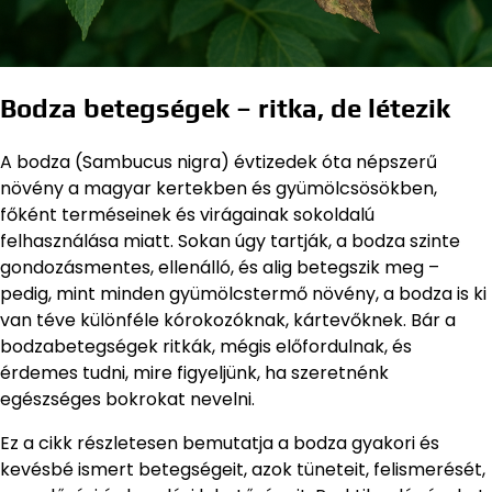
Bodza betegségek – ritka, de létezik
A bodza (Sambucus nigra) évtizedek óta népszerű
növény a magyar kertekben és gyümölcsösökben,
főként terméseinek és virágainak sokoldalú
felhasználása miatt. Sokan úgy tartják, a bodza szinte
gondozásmentes, ellenálló, és alig betegszik meg –
pedig, mint minden gyümölcstermő növény, a bodza is ki
van téve különféle kórokozóknak, kártevőknek. Bár a
bodzabetegségek ritkák, mégis előfordulnak, és
érdemes tudni, mire figyeljünk, ha szeretnénk
egészséges bokrokat nevelni.
Ez a cikk részletesen bemutatja a bodza gyakori és
kevésbé ismert betegségeit, azok tüneteit, felismerését,