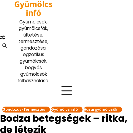
Gyümölcs
Skip
to
infó
content
Gyümölcsök,
gyümölcsfák,
ültetése,
termesztése,
gondozása,
egzotikus
gyümölcsök,
bogyós
gyümölcsök
felhasználása.
Gondozás-Termesztés
Gyümölcs infó
Hazai gyümölcsök
Bodza betegségek – ritka,
de létezik