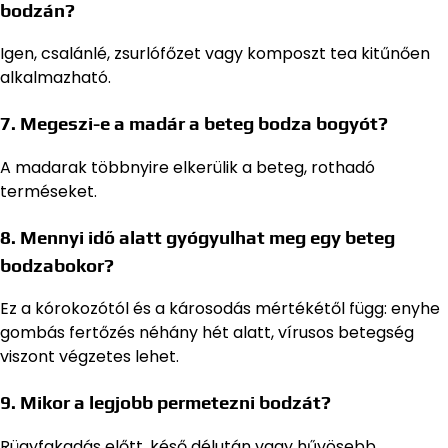
bodzán?
Igen, csalánlé, zsurlófőzet vagy komposzt tea kitűnően
alkalmazható.
7. Megeszi-e a madár a beteg bodza bogyót?
A madarak többnyire elkerülik a beteg, rothadó
terméseket.
8. Mennyi idő alatt gyógyulhat meg egy beteg
bodzabokor?
Ez a kórokozótól és a károsodás mértékétől függ: enyhe
gombás fertőzés néhány hét alatt, vírusos betegség
viszont végzetes lehet.
9. Mikor a legjobb permetezni bodzát?
Rügyfakadás előtt, késő délután vagy hűvösebb