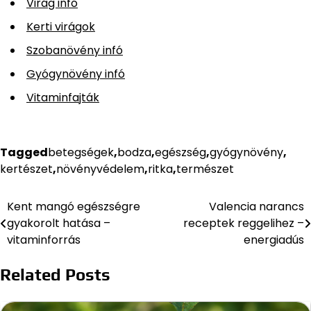
Virág infó
Kerti virágok
Szobanövény infó
Gyógynövény infó
Vitaminfajták
Tagged
betegségek
,
bodza
,
egészség
,
gyógynövény
,
kertészet
,
növényvédelem
,
ritka
,
természet
Kent mangó egészségre
Valencia narancs
Bejegyzés
gyakorolt hatása –
receptek reggelihez –
navigáció
vitaminforrás
energiadús
Related Posts