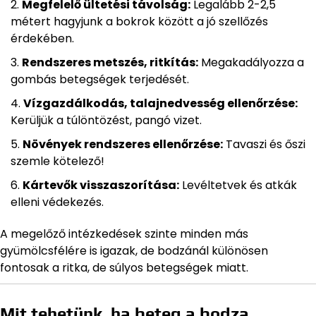
Megfelelő ültetési távolság:
Legalább 2-2,5
métert hagyjunk a bokrok között a jó szellőzés
érdekében.
Rendszeres metszés, ritkítás:
Megakadályozza a
gombás betegségek terjedését.
Vízgazdálkodás, talajnedvesség ellenőrzése:
Kerüljük a túlöntözést, pangó vizet.
Növények rendszeres ellenőrzése:
Tavaszi és őszi
szemle kötelező!
Kártevők visszaszorítása:
Levéltetvek és atkák
elleni védekezés.
A megelőző intézkedések szinte minden más
gyümölcsfélére is igazak, de bodzánál különösen
fontosak a ritka, de súlyos betegségek miatt.
Mit tehetünk, ha beteg a bodza