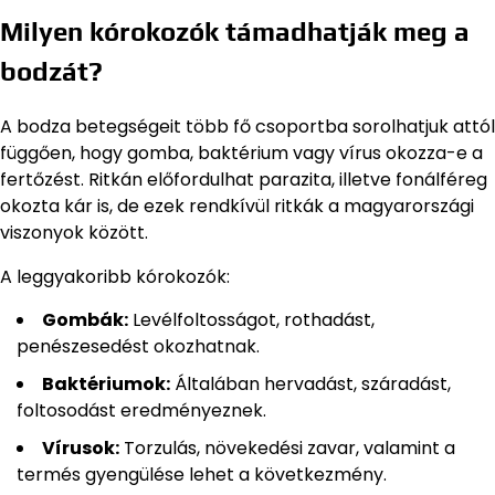
Milyen kórokozók támadhatják meg a
bodzát?
A bodza betegségeit több fő csoportba sorolhatjuk attól
függően, hogy gomba, baktérium vagy vírus okozza-e a
fertőzést. Ritkán előfordulhat parazita, illetve fonálféreg
okozta kár is, de ezek rendkívül ritkák a magyarországi
viszonyok között.
A leggyakoribb kórokozók:
Gombák:
Levélfoltosságot, rothadást,
penészesedést okozhatnak.
Baktériumok:
Általában hervadást, száradást,
foltosodást eredményeznek.
Vírusok:
Torzulás, növekedési zavar, valamint a
termés gyengülése lehet a következmény.