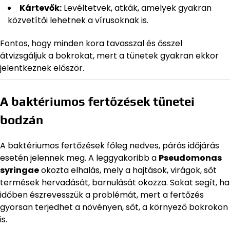
Kártevők:
Levéltetvek, atkák, amelyek gyakran
közvetítői lehetnek a vírusoknak is.
Fontos, hogy minden kora tavasszal és ősszel
átvizsgáljuk a bokrokat, mert a tünetek gyakran ekkor
jelentkeznek először.
A baktériumos fertőzések tünetei
bodzán
A baktériumos fertőzések főleg nedves, párás időjárás
esetén jelennek meg. A leggyakoribb a
Pseudomonas
syringae
okozta elhalás, mely a hajtások, virágok, sőt
termések hervadását, barnulását okozza. Sokat segít, ha
időben észrevesszük a problémát, mert a fertőzés
gyorsan terjedhet a növényen, sőt, a környező bokrokon
is.