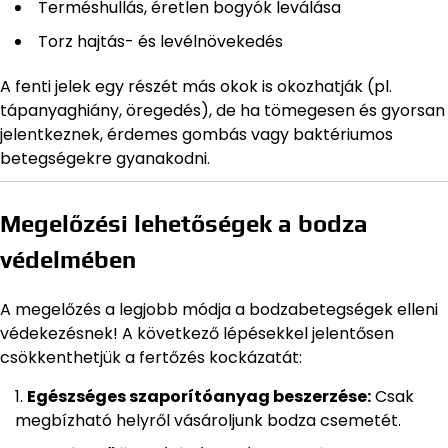
Terméshullás, éretlen bogyók leválása
Torz hajtás- és levélnövekedés
A fenti jelek egy részét más okok is okozhatják (pl.
tápanyaghiány, öregedés), de ha tömegesen és gyorsan
jelentkeznek, érdemes gombás vagy baktériumos
betegségekre gyanakodni.
Megelőzési lehetőségek a bodza
védelmében
A megelőzés a legjobb módja a bodzabetegségek elleni
védekezésnek! A következő lépésekkel jelentősen
csökkenthetjük a fertőzés kockázatát:
Egészséges szaporítóanyag beszerzése:
Csak
megbízható helyről vásároljunk bodza csemetét.