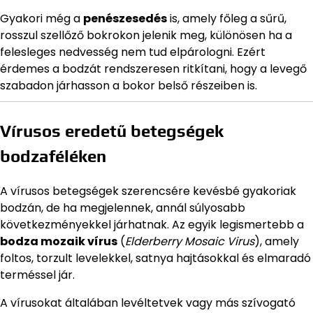
Gyakori még a
penészesedés
is, amely főleg a sűrű,
rosszul szellőző bokrokon jelenik meg, különösen ha a
felesleges nedvesség nem tud elpárologni. Ezért
érdemes a bodzát rendszeresen ritkítani, hogy a levegő
szabadon járhasson a bokor belső részeiben is.
Vírusos eredetű betegségek
bodzaféléken
A vírusos betegségek szerencsére kevésbé gyakoriak
bodzán, de ha megjelennek, annál súlyosabb
következményekkel járhatnak. Az egyik legismertebb a
bodza mozaik vírus
(
Elderberry Mosaic Virus
), amely
foltos, torzult levelekkel, satnya hajtásokkal és elmaradó
terméssel jár.
A vírusokat általában levéltetvek vagy más szívogató