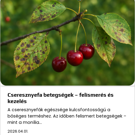
Cseresznyefa betegségek – felismerés és
kezelés
A cseresznyefák egészsége kulcsfontosságú a
bőséges terméshez. Az időben felismert betegségek –
mint a monília…
2026.04.01.