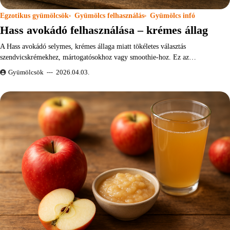
Egzotikus gyümölcsök
Gyümölcs felhasználás
Gyümölcs infó
Hass avokádó felhasználása – krémes állag
A Hass avokádó selymes, krémes állaga miatt tökéletes választás
szendvicskrémekhez, mártogatósokhoz vagy smoothie-hoz. Ez az…
Gyümölcsök
2026.04.03.