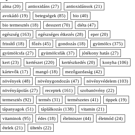
alma
(20)
antioxidáns
(27)
antioxidánsok
(21)
avokádó
(19)
betegségek
(85)
bio
(40)
bio termesztés
(18)
desszert
(70)
diéta
(47)
egészség
(163)
egészséges étkezés
(28)
eper
(20)
frissítő
(18)
főzés
(45)
gondozás
(18)
gyümölcs
(375)
gyümölcsfa
(27)
gyümölcsfák
(37)
jótékony hatás
(27)
kert
(23)
kertészet
(220)
kertészkedés
(20)
konyha
(106)
kártevők
(17)
mangó
(18)
mezőgazdaság
(42)
növények
(48)
növénygondozás
(47)
növényvédelem
(103)
növényápolás
(27)
receptek
(161)
szobanövény
(22)
termesztés
(92)
termés
(31)
természetes
(41)
tippek
(19)
tápanyagok
(51)
táplálkozás
(138)
vitamin
(21)
vitaminok
(95)
édes
(18)
élelmiszer
(44)
életmód
(24)
ételek
(21)
ültetés
(22)