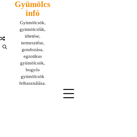
Gyümölcs
Skip
to
infó
content
Gyümölcsök,
gyümölcsfák,
ültetése,
termesztése,
gondozása,
egzotikus
gyümölcsök,
bogyós
gyümölcsök
felhasználása.