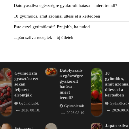
Datolyaszilva egészségre gyakorolt hatása – miért trendi?
10 gyümölcs, amit azonnal ültess el a kertedben
Este eszel gyümölcsöt? Ezt jobb, ha tudod
Japán szilva receptek – új ötletek
Datolyaszilv
Gyümölcsfa
10
a egészségre
gyasztás: ezt
gyümölcs,
gyakorolt
sokan
amit azonna
hatása –
teljesen
ültess el a
miért
elrontják
kertedben
trendi?
Gyümölcsök
Gyümölcsö
Gyümölcsök
2026.08.10.
2026.08.07
2026.08.10.
Japán szilva
Este eszel