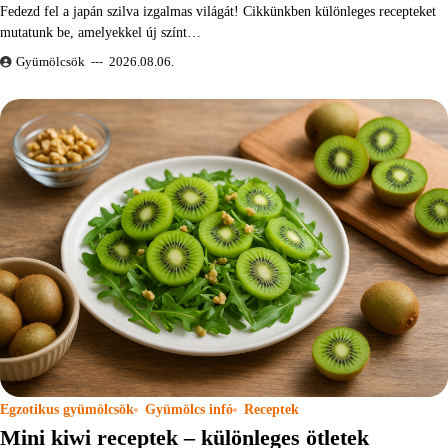
Fedezd fel a japán szilva izgalmas világát! Cikkünkben különleges recepteket
mutatunk be, amelyekkel új színt…
Gyümölcsök
2026.08.06.
Egzotikus gyümölcsök
Gyümölcs infó
Receptek
Mini kiwi receptek – különleges ötletek