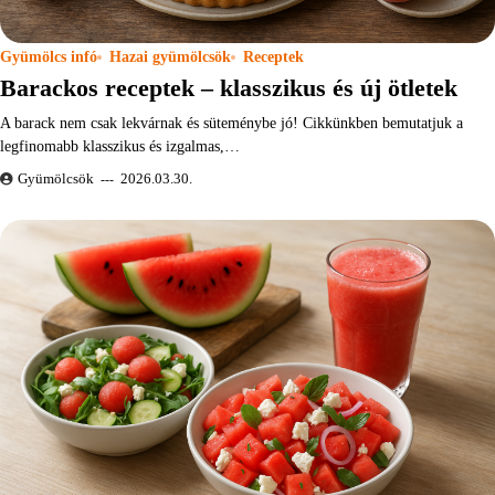
Gyümölcs infó
Hazai gyümölcsök
Receptek
Barackos receptek – klasszikus és új ötletek
A barack nem csak lekvárnak és süteménybe jó! Cikkünkben bemutatjuk a
legfinomabb klasszikus és izgalmas,…
Gyümölcsök
2026.03.30.