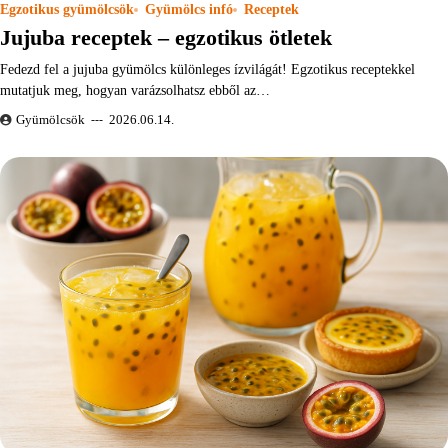
Egzotikus gyümölcsök
Gyümölcs infó
Receptek
Jujuba receptek – egzotikus ötletek
Fedezd fel a jujuba gyümölcs különleges ízvilágát! Egzotikus receptekkel
mutatjuk meg, hogyan varázsolhatsz ebből az…
Gyümölcsök
2026.06.14.