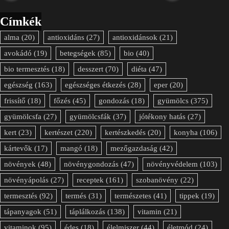
Címkék
alma
(20)
antioxidáns
(27)
antioxidánsok
(21)
avokádó
(19)
betegségek
(85)
bio
(40)
bio termesztés
(18)
desszert
(70)
diéta
(47)
egészség
(163)
egészséges étkezés
(28)
eper
(20)
frissítő
(18)
főzés
(45)
gondozás
(18)
gyümölcs
(375)
gyümölcsfa
(27)
gyümölcsfák
(37)
jótékony hatás
(27)
kert
(23)
kertészet
(220)
kertészkedés
(20)
konyha
(106)
kártevők
(17)
mangó
(18)
mezőgazdaság
(42)
növények
(48)
növénygondozás
(47)
növényvédelem
(103)
növényápolás
(27)
receptek
(161)
szobanövény
(22)
termesztés
(92)
termés
(31)
természetes
(41)
tippek
(19)
tápanyagok
(51)
táplálkozás
(138)
vitamin
(21)
vitaminok
(95)
édes
(18)
élelmiszer
(44)
életmód
(24)