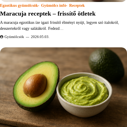
Egzotikus gyümölcsök
Gyümölcs infó
Receptek
Maracuja receptek – frissítő ötletek
A maracuja egzotikus íze igazi frissítő élményt nyújt, legyen szó italokról,
desszertekről vagy salátákról. Fedezd…
Gyümölcsök
2026.05.03.