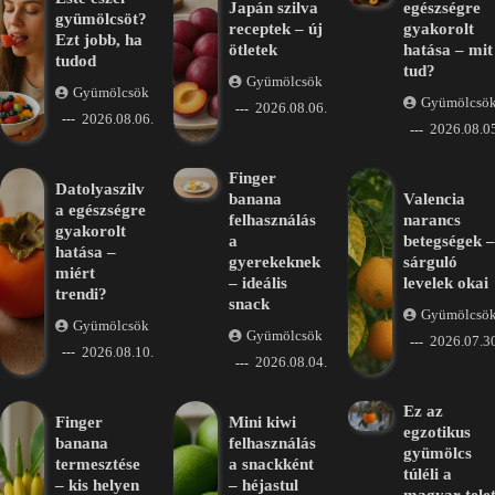
Japán szilva
egészségre
gyümölcsöt?
receptek – új
gyakorolt
Ezt jobb, ha
ötletek
hatása – mit
tudod
tud?
Gyümölcsök
Gyümölcsök
Gyümölcsö
2026.08.06.
2026.08.06.
2026.08.05
Finger
Datolyaszilv
banana
Valencia
a egészségre
felhasználás
narancs
gyakorolt
a
betegségek –
hatása –
gyerekeknek
sárguló
miért
– ideális
levelek okai
trendi?
snack
Gyümölcsö
Gyümölcsök
Gyümölcsök
2026.07.30
2026.08.10.
2026.08.04.
Ez az
Finger
Mini kiwi
egzotikus
banana
felhasználás
gyümölcs
termesztése
a snackként
túléli a
– kis helyen
– héjastul