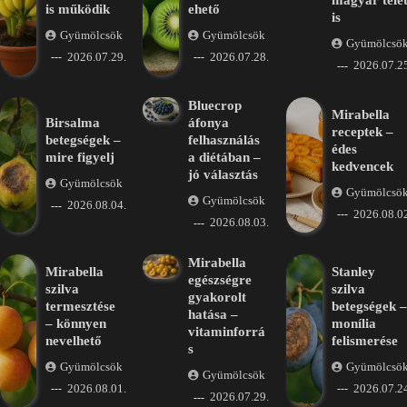
magyar tele
is működik
ehető
is
Gyümölcsök
Gyümölcsök
Gyümölcsö
2026.07.29.
2026.07.28.
2026.07.25
Bluecrop
Mirabella
Birsalma
áfonya
receptek –
betegségek –
felhasználás
édes
mire figyelj
a diétában –
kedvencek
jó választás
Gyümölcsök
Gyümölcsö
Gyümölcsök
2026.08.04.
2026.08.02
2026.08.03.
Mirabella
Mirabella
Stanley
egészségre
szilva
szilva
gyakorolt
termesztése
betegségek –
hatása –
– könnyen
monília
vitaminforrá
nevelhető
felismerése
s
Gyümölcsök
Gyümölcsö
Gyümölcsök
2026.08.01.
2026.07.24
2026.07.29.