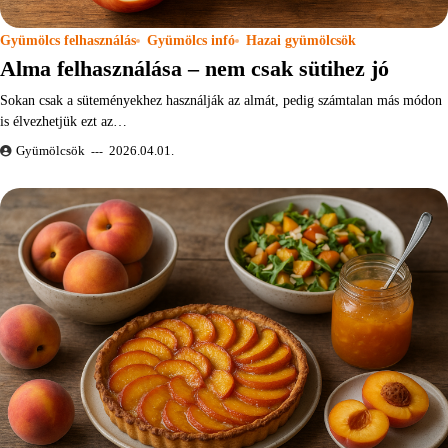
Gyümölcs felhasználás
Gyümölcs infó
Hazai gyümölcsök
Alma felhasználása – nem csak sütihez jó
Sokan csak a süteményekhez használják az almát, pedig számtalan más módon
is élvezhetjük ezt az…
Gyümölcsök
2026.04.01.