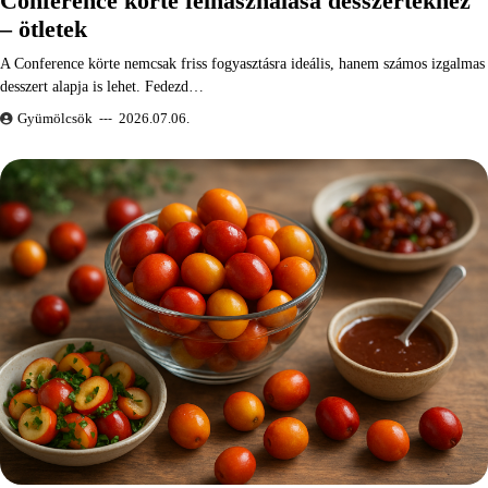
Conference körte felhasználása desszertekhez
– ötletek
A Conference körte nemcsak friss fogyasztásra ideális, hanem számos izgalmas
desszert alapja is lehet. Fedezd…
Gyümölcsök
2026.07.06.