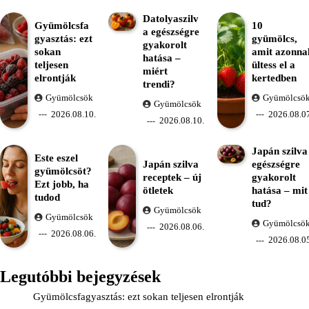
Datolyaszilv
Gyümölcsfa
10
a egészségre
gyasztás: ezt
gyümölcs,
gyakorolt
sokan
amit azonna
hatása –
teljesen
ültess el a
miért
elrontják
kertedben
trendi?
Gyümölcsök
Gyümölcsö
Gyümölcsök
2026.08.10.
2026.08.07
2026.08.10.
Japán szilva
Este eszel
Japán szilva
egészségre
gyümölcsöt?
receptek – új
gyakorolt
Ezt jobb, ha
ötletek
hatása – mit
tudod
tud?
Gyümölcsök
Gyümölcsök
Gyümölcsö
2026.08.06.
2026.08.06.
2026.08.05
Legutóbbi bejegyzések
Gyümölcsfagyasztás: ezt sokan teljesen elrontják