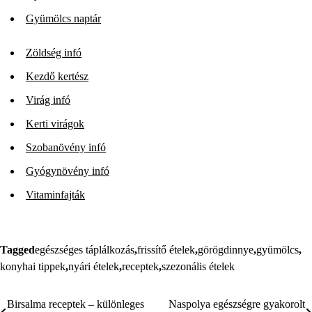
Gyümölcs naptár
Zöldség infó
Kezdő kertész
Virág infó
Kerti virágok
Szobanövény infó
Gyógynövény infó
Vitaminfajták
Tagged
egészséges táplálkozás
,
frissítő ételek
,
görögdinnye
,
gyümölcs
,
konyhai tippek
,
nyári ételek
,
receptek
,
szezonális ételek
Birsalma receptek – különleges
Naspolya egészségre gyakorolt
Bejegyzés