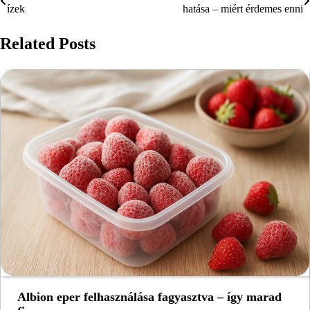
ízek
hatása – miért érdemes enni
navigáció
Related Posts
Albion eper felhasználása fagyasztva – így marad