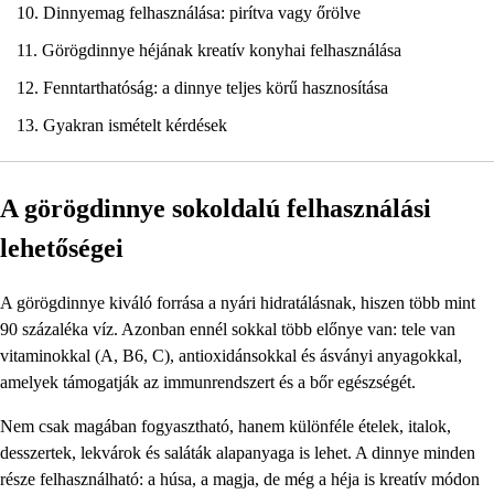
Dinnyemag felhasználása: pirítva vagy őrölve
Görögdinnye héjának kreatív konyhai felhasználása
Fenntarthatóság: a dinnye teljes körű hasznosítása
Gyakran ismételt kérdések
A görögdinnye sokoldalú felhasználási
lehetőségei
A görögdinnye kiváló forrása a nyári hidratálásnak, hiszen több mint
90 százaléka víz. Azonban ennél sokkal több előnye van: tele van
vitaminokkal (A, B6, C), antioxidánsokkal és ásványi anyagokkal,
amelyek támogatják az immunrendszert és a bőr egészségét.
Nem csak magában fogyasztható, hanem különféle ételek, italok,
desszertek, lekvárok és saláták alapanyaga is lehet. A dinnye minden
része felhasználható: a húsa, a magja, de még a héja is kreatív módon