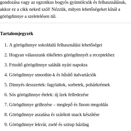
gondozása vagy az egzotikus bogyós gyümölcsök és felhasználásuk,
akkor ez a cikk neked szól! Nézzük, milyen lehetőségeket kínál a
görögdinnye a szeletelésen túl.
Tartalomjegyzék
A görögdinnye sokoldalú felhasználási lehetőségei
Hogyan válasszunk tökéletes görögdinnyét a receptekhez
Frissítő görögdinnye saláták nyári napokra
Görögdinnye smoothie-k és hűsítő italvariációk
Dinnyés desszertek: fagylaltok, sorbetek, pohárkrémek
Sós görögdinnye ételek: új ízek felfedezése
Görögdinnye grillezése – meglepő és finom megoldás
Görögdinnye aszalása és szárított snack készítése
Görögdinnye lekvár, zselé és szirup házilag