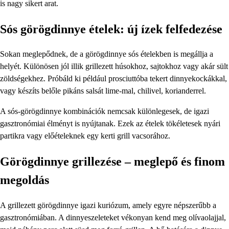
is nagy sikert arat.
Sós görögdinnye ételek: új ízek felfedezése
Sokan meglepődnek, de a görögdinnye sós ételekben is megállja a
helyét. Különösen jól illik grillezett húsokhoz, sajtokhoz vagy akár sült
zöldségekhez. Próbáld ki például prosciuttóba tekert dinnyekockákkal,
vagy készíts belőle pikáns salsát lime-mal, chilivel, korianderrel.
A sós-görögdinnye kombinációk nemcsak különlegesek, de igazi
gasztronómiai élményt is nyújtanak. Ezek az ételek tökéletesek nyári
partikra vagy előételeknek egy kerti grill vacsorához.
Görögdinnye grillezése – meglepő és finom
megoldás
A grillezett görögdinnye igazi kuriózum, amely egyre népszerűbb a
gasztronómiában. A dinnyeszeleteket vékonyan kend meg olívaolajjal,