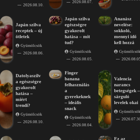
2026.08.07.
2026.08.10.
Japán szilva
Ananász
Japán szilva
egészségre
nevelése:
receptek – új
gyakorolt
sokkoló,
ötletek
hatása – mit
mennyi idő
tud?
kell hozzá
Gyümölcsök
Gyümölcsök
Gyümölcsö
2026.08.06.
2026.08.05.
2026.08.05
Finger
Datolyaszilv
banana
Valencia
a egészségre
felhasználás
narancs
gyakorolt
a
betegségek –
hatása –
gyerekeknek
sárguló
miért
– ideális
levelek okai
trendi?
snack
Gyümölcsö
Gyümölcsök
Gyümölcsök
2026.07.30
2026.08.10.
2026.08.04.
Ez az