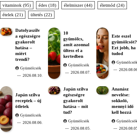
vitaminok
(95)
édes
(18)
élelmiszer
(44)
életmód
(24)
ételek
(21)
ültetés
(22)
Datolyaszilv
10
a egészségre
Este eszel
gyümölcs,
gyakorolt
gyümölcsöt?
amit azonnal
hatása –
Ezt jobb, ha
ültess el a
miért
tudod
kertedben
trendi?
Gyümölcsö
Gyümölcsök
Gyümölcsök
2026.08.06
2026.08.07.
2026.08.10.
Japán szilva
Ananász
Japán szilva
egészségre
nevelése:
receptek – új
gyakorolt
sokkoló,
ötletek
hatása – mit
mennyi idő
tud?
kell hozzá
Gyümölcsök
Gyümölcsök
Gyümölcsö
2026.08.06.
2026.08.05.
2026.08.05