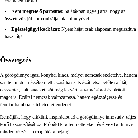
edényben tárold!
Nem megfelelő párosítás
: Salátákban ügyelj arra, hogy az
összetevők jól harmonizáljanak a dinnyével.
Egészségügyi kockázat
: Nyers héjat csak alaposan megtisztítva
használj!
Összegzés
A görögdinnye igazi konyhai kincs, melyet nemcsak szeletelve, hanem
szinte minden részében felhasználhatsz. Készíthetsz belőle salátát,
desszertet, italt, snacket, sőt még lekvárt, savanyúságot és pirított
magot is. Ezáltal nemcsak változatossá, hanem egészségessé és
fenntarthatóbbá is teheted étrendedet.
Reméljük, hogy cikkünk inspirációt ad a görögdinnye innovatív, teljes
körű hasznosításához. Próbáld ki a fenti ötleteket, és élvezd a dinnye
minden részét – a magjától a héjáig!