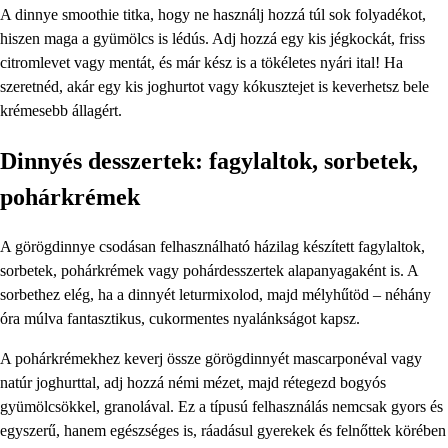
A dinnye smoothie titka, hogy ne használj hozzá túl sok folyadékot,
hiszen maga a gyümölcs is lédús. Adj hozzá egy kis jégkockát, friss
citromlevet vagy mentát, és már kész is a tökéletes nyári ital! Ha
szeretnéd, akár egy kis joghurtot vagy kókusztejet is keverhetsz bele
krémesebb állagért.
Dinnyés desszertek: fagylaltok, sorbetek,
pohárkrémek
A görögdinnye csodásan felhasználható házilag készített fagylaltok,
sorbetek, pohárkrémek vagy pohárdesszertek alapanyagaként is. A
sorbethez elég, ha a dinnyét leturmixolod, majd mélyhűtöd – néhány
óra múlva fantasztikus, cukormentes nyalánkságot kapsz.
A pohárkrémekhez keverj össze görögdinnyét mascarponéval vagy
natúr joghurttal, adj hozzá némi mézet, majd rétegezd bogyós
gyümölcsökkel, granolával. Ez a típusú felhasználás nemcsak gyors és
egyszerű, hanem egészséges is, ráadásul gyerekek és felnőttek körében