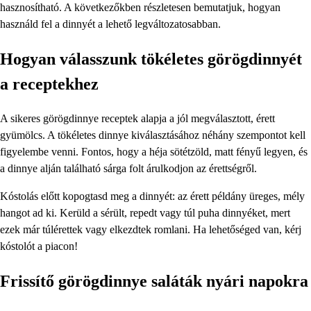
hasznosítható. A következőkben részletesen bemutatjuk, hogyan
használd fel a dinnyét a lehető legváltozatosabban.
Hogyan válasszunk tökéletes görögdinnyét
a receptekhez
A sikeres görögdinnye receptek alapja a jól megválasztott, érett
gyümölcs. A tökéletes dinnye kiválasztásához néhány szempontot kell
figyelembe venni. Fontos, hogy a héja sötétzöld, matt fényű legyen, és
a dinnye alján található sárga folt árulkodjon az érettségről.
Kóstolás előtt kopogtasd meg a dinnyét: az érett példány üreges, mély
hangot ad ki. Kerüld a sérült, repedt vagy túl puha dinnyéket, mert
ezek már túlérettek vagy elkezdtek romlani. Ha lehetőséged van, kérj
kóstolót a piacon!
Frissítő görögdinnye saláták nyári napokra