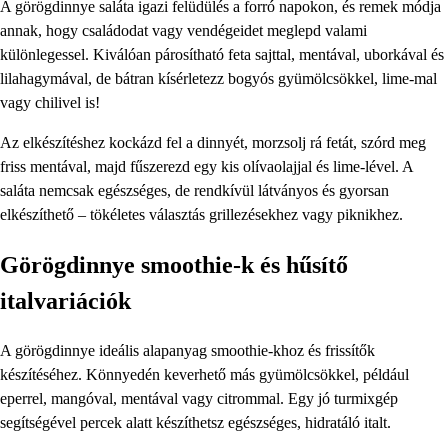
A görögdinnye saláta igazi felüdülés a forró napokon, és remek módja
annak, hogy családodat vagy vendégeidet meglepd valami
különlegessel. Kiválóan párosítható feta sajttal, mentával, uborkával és
lilahagymával, de bátran kísérletezz bogyós gyümölcsökkel, lime-mal
vagy chilivel is!
Az elkészítéshez kockázd fel a dinnyét, morzsolj rá fetát, szórd meg
friss mentával, majd fűszerezd egy kis olívaolajjal és lime-lével. A
saláta nemcsak egészséges, de rendkívül látványos és gyorsan
elkészíthető – tökéletes választás grillezésekhez vagy piknikhez.
Görögdinnye smoothie-k és hűsítő
italvariációk
A görögdinnye ideális alapanyag smoothie-khoz és frissítők
készítéséhez. Könnyedén keverhető más gyümölcsökkel, például
eperrel, mangóval, mentával vagy citrommal. Egy jó turmixgép
segítségével percek alatt készíthetsz egészséges, hidratáló italt.