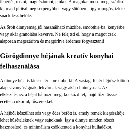
fehérjét, rostot, magnéziumot, cinket. A magokat mosd meg, szárítsd
ki, majd pirítsd meg serpenyőben vagy sütőben – így ropogós, ízletes
snack lesz belőle.
Az őrölt dinnyemag jól használható müzlibe, smoothie-ba, kenyérbe
vagy akár granolába keverve. Ne felejtsd el, hogy a magot csak
alaposan megszárítva és megpirítva érdemes fogyasztani!
Görögdinnye héjának kreatív konyhai
felhasználása
A dinnye héja is kincset ér – ne dobd ki! A vastag, fehér héjrész kitűnő
alap savanyúságnak, lekvárnak vagy akár chutney-nak. Az
elkészítéshez a héjat hámozd meg, kockázd fel, majd főzd össze
ecettel, cukorral, fűszerekkel.
A héjból készülhet sós vagy édes befőtt is, amely remek kiegészítője
lehet húsételeknek vagy sajtoknak. Így a dinnye minden részét
hasznosítod, és minimálisra csökkented a konyhai hulladékot.