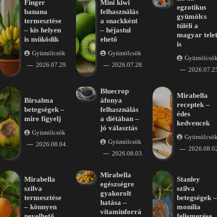
Finger
Mini kiwi
egzotikus
banana
felhasználás
gyümölcs
termesztése
a snackként
túléli a
– kis helyen
– héjastul
magyar tele
is működik
ehető
is
Gyümölcsök
Gyümölcsök
Gyümölcsö
2026.07.29.
2026.07.28.
2026.07.25
Bluecrop
Mirabella
Birsalma
áfonya
receptek –
betegségek –
felhasználás
édes
mire figyelj
a diétában –
kedvencek
jó választás
Gyümölcsök
Gyümölcsö
Gyümölcsök
2026.08.04.
2026.08.02
2026.08.03.
Mirabella
Mirabella
Stanley
egészségre
szilva
szilva
gyakorolt
termesztése
betegségek –
hatása –
– könnyen
monília
vitaminforrá
nevelhető
felismerése