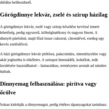
diétába beilleszthető.
Görögdinnye lekvár, zselé és szirup házilag
A görögdinnye lekvár, zselé vagy szirup készítése kevéssé ismert
lehetőség, pedig egyszerű, költséghatékony és nagyon finom. A
dinnyét pürésítsd, majd főzd össze cukorral, citromlével, esetleg egy
kevés zselésítővel.
A házi görögdinnye lekvár pirítósra, palacsintára, süteményekbe vagy
akár joghurtba is tökéletes. A szirupot limonádék, koktélok, teák
ízesítésére használhatod – fantasztikus, természetes aromát ad minden
italnak.
Dinnyemag felhasználása: pirítva vagy
őrölve
Sokan kidobják a dinnyemagot, pedig értékes tápanyagokat tartalmaz: