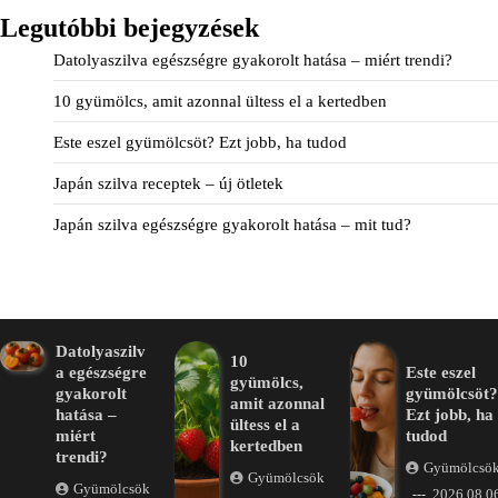
Legutóbbi bejegyzések
Datolyaszilva egészségre gyakorolt hatása – miért trendi?
10 gyümölcs, amit azonnal ültess el a kertedben
Este eszel gyümölcsöt? Ezt jobb, ha tudod
Japán szilva receptek – új ötletek
Japán szilva egészségre gyakorolt hatása – mit tud?
Datolyaszilv
10
a egészségre
Este eszel
gyümölcs,
gyakorolt
gyümölcsöt?
amit azonnal
hatása –
Ezt jobb, ha
ültess el a
miért
tudod
kertedben
trendi?
Gyümölcsö
Gyümölcsök
Gyümölcsök
2026.08.06