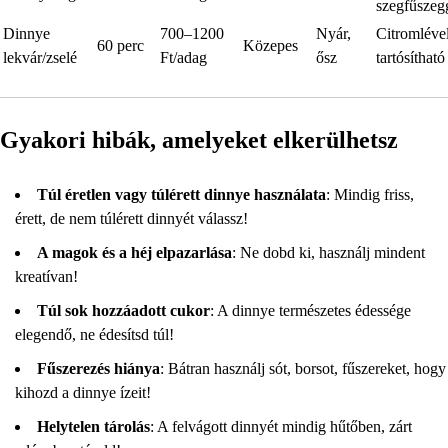
szegfűszeg
Dinnye
700–1200
Nyár,
Citromléve
60 perc
Közepes
lekvár/zselé
Ft/adag
ősz
tartósítható
Gyakori hibák, amelyeket elkerülhetsz
Túl éretlen vagy túlérett dinnye használata
: Mindig friss,
érett, de nem túlérett dinnyét válassz!
A magok és a héj elpazarlása
: Ne dobd ki, használj mindent
kreatívan!
Túl sok hozzáadott cukor
: A dinnye természetes édessége
elegendő, ne édesítsd túl!
Fűszerezés hiánya
: Bátran használj sót, borsot, fűszereket, hogy
kihozd a dinnye ízeit!
Helytelen tárolás
: A felvágott dinnyét mindig hűtőben, zárt