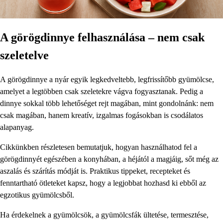
A görögdinnye felhasználása – nem csak
szeletelve
A görögdinnye a nyár egyik legkedveltebb, legfrissítőbb gyümölcse,
amelyet a legtöbben csak szeletekre vágva fogyasztanak. Pedig a
dinnye sokkal több lehetőséget rejt magában, mint gondolnánk: nem
csak magában, hanem kreatív, izgalmas fogásokban is csodálatos
alapanyag.
Cikkünkben részletesen bemutatjuk, hogyan használhatod fel a
görögdinnyét egészében a konyhában, a héjától a magjáig, sőt még az
aszalás és szárítás módját is. Praktikus tippeket, recepteket és
fenntartható ötleteket kapsz, hogy a legjobbat hozhasd ki ebből az
egzotikus gyümölcsből.
Ha érdekelnek a gyümölcsök, a gyümölcsfák ültetése, termesztése,