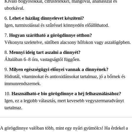
Kiváló bogyósokkal, citrusfélékkel, mangóval, ananásszal és
uborkával.
Lehet-e házilag dinnyelevet készíteni?
Igen, turmixolással és szűréssel könnyedén előállíthatod.
Hogyan szárítható a görögdinnye otthon?
Vékonyra szeletelve, sütőben alacsony hőfokon vagy aszalógépben.
Mennyi ideig tart aszalni a dinnyét?
Általában 6–8 óra, vastagságtól függően.
Milyen egészségügyi előnyei vannak a dinnyének?
Hidratál, vitaminokat és antioxidánsokat tartalmaz, jó a bőrnek és
immunrendszernek.
Használható-e bio görögdinnye a héj felhasználásához?
Igen, ez a legjobb választás, mert kevesebb vegyszermaradványt
tartalmaz.
A görögdinnye valóban több, mint egy nyári gyümölcs! Ha érdekel a