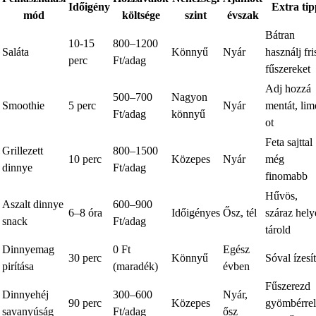
Időigény
Extra tip
mód
költsége
szint
évszak
Bátran
10-15
800–1200
Saláta
Könnyű
Nyár
használj fri
perc
Ft/adag
fűszereket
Adj hozzá
500–700
Nagyon
Smoothie
5 perc
Nyár
mentát, lim
Ft/adag
könnyű
ot
Feta sajttal
Grillezett
800–1500
10 perc
Közepes
Nyár
még
dinnye
Ft/adag
finomabb
Hűvös,
Aszalt dinnye
600–900
6–8 óra
Időigényes
Ősz, tél
száraz hely
snack
Ft/adag
tárold
Dinnyemag
0 Ft
Egész
30 perc
Könnyű
Sóval ízesí
pirítása
(maradék)
évben
Fűszerezd
Dinnyehéj
300–600
Nyár,
90 perc
Közepes
gyömbérrel
savanyúság
Ft/adag
ősz