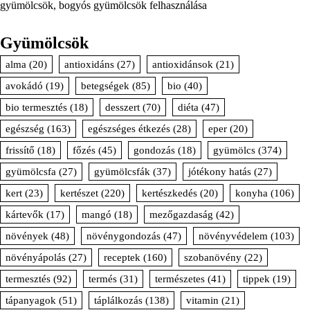
gyümölcsök, bogyós gyümölcsök felhasználása
Gyümölcsök
alma
(20)
antioxidáns
(27)
antioxidánsok
(21)
avokádó
(19)
betegségek
(85)
bio
(40)
bio termesztés
(18)
desszert
(70)
diéta
(47)
egészség
(163)
egészséges étkezés
(28)
eper
(20)
frissítő
(18)
főzés
(45)
gondozás
(18)
gyümölcs
(374)
gyümölcsfa
(27)
gyümölcsfák
(37)
jótékony hatás
(27)
kert
(23)
kertészet
(220)
kertészkedés
(20)
konyha
(106)
kártevők
(17)
mangó
(18)
mezőgazdaság
(42)
növények
(48)
növénygondozás
(47)
növényvédelem
(103)
növényápolás
(27)
receptek
(160)
szobanövény
(22)
termesztés
(92)
termés
(31)
természetes
(41)
tippek
(19)
tápanyagok
(51)
táplálkozás
(138)
vitamin
(21)