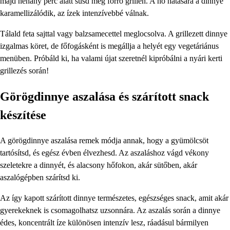
majd néhány perc alatt süsd meg forró grillen. A hő hatására a dinnye
karamellizálódik, az ízek intenzívebbé válnak.
Tálald feta sajttal vagy balzsamecettel meglocsolva. A grillezett dinnye
izgalmas köret, de főfogásként is megállja a helyét egy vegetáriánus
menüben. Próbáld ki, ha valami újat szeretnél kipróbálni a nyári kerti
grillezés során!
Görögdinnye aszalása és szárított snack
készítése
A görögdinnye aszalása remek módja annak, hogy a gyümölcsöt
tartósítsd, és egész évben élvezhesd. Az aszaláshoz vágd vékony
szeletekre a dinnyét, és alacsony hőfokon, akár sütőben, akár
aszalógépben szárítsd ki.
Az így kapott szárított dinnye természetes, egészséges snack, amit akár
gyerekeknek is csomagolhatsz uzsonnára. Az aszalás során a dinnye
édes, koncentrált íze különösen intenzív lesz, ráadásul bármilyen