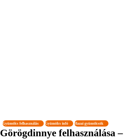
Gyümölcs felhasználás
Gyümölcs infó
Hazai gyümölcsök
Görögdinnye felhasználása –