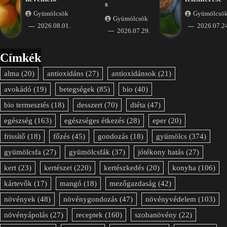
s
Gyümölcsök
Gyümölcsö
Gyümölcsök
2026.08.01.
2026.07.24
2026.07.29.
Címkék
alma
(20)
antioxidáns
(27)
antioxidánsok
(21)
avokádó
(19)
betegségek
(85)
bio
(40)
bio termesztés
(18)
desszert
(70)
diéta
(47)
egészség
(163)
egészséges étkezés
(28)
eper
(20)
frissítő
(18)
főzés
(45)
gondozás
(18)
gyümölcs
(374)
gyümölcsfa
(27)
gyümölcsfák
(37)
jótékony hatás
(27)
kert
(23)
kertészet
(220)
kertészkedés
(20)
konyha
(106)
kártevők
(17)
mangó
(18)
mezőgazdaság
(42)
növények
(48)
növénygondozás
(47)
növényvédelem
(103)
növényápolás
(27)
receptek
(160)
szobanövény
(22)