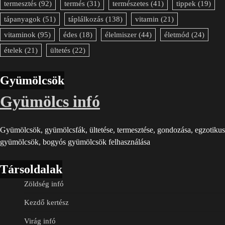
termesztés
(92)
termés
(31)
természetes
(41)
tippek
(19)
tápanyagok
(51)
táplálkozás
(138)
vitamin
(21)
vitaminok
(95)
édes
(18)
élelmiszer
(44)
életmód
(24)
ételek
(21)
ültetés
(22)
Gyümölcsök
Gyümölcs infó
Gyümölcsök, gyümölcsfák, ültetése, termesztése, gondozása, egzotikus
gyümölcsök, bogyós gyümölcsök felhasználása
Társoldalak
Zöldség infó
Kezdő kertész
Virág infó