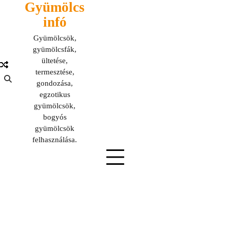
Gyümölcs
Skip
to
infó
content
Gyümölcsök,
gyümölcsfák,
ültetése,
termesztése,
gondozása,
egzotikus
gyümölcsök,
bogyós
gyümölcsök
felhasználása.