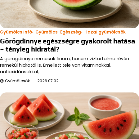
Gyümölcs infó
Gyümölcs-Egészség
Hazai gyümölcsök
Görögdinnye egészségre gyakorolt hatása
– tényleg hidratál?
A görögdinnye nemcsak finom, hanem víztartalma révén
remekül hidratál is. Emellett tele van vitaminokkal,
antioxidánsokkal,…
Gyümölcsök
2026.07.02.