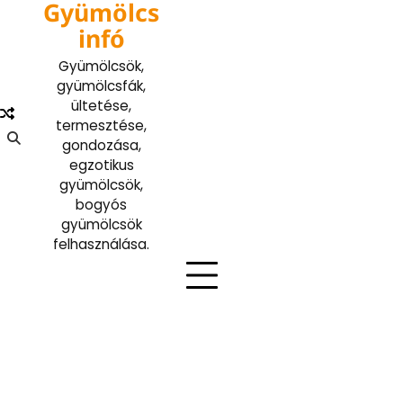
Gyümölcs
Skip
to
infó
content
Gyümölcsök,
gyümölcsfák,
ültetése,
termesztése,
gondozása,
egzotikus
gyümölcsök,
bogyós
gyümölcsök
felhasználása.