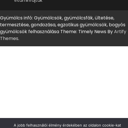
Vitaminfajták
Gyümölcs infó: Gyümölcsök, gyümölcsfák, ültetése,
termesztése, gondozása, egzotikus gyümölcsök, bogyós
gyümölcsök felhasználása Theme: Timely News By
Artify
Themes
.
A jobb felhasználói élmény érdekében az oldalon cookie-kat