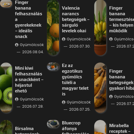
Finger
banana
Valencia
Finger
felhasználás
narancs
banana
a
betegségek –
termesztés
gyerekeknek
sárguló
– kis helyen 
– ideális
levelek okai
működik
snack
Gyümölcsök
Gyümölcs
Gyümölcsök
2026.07.30.
2026.07.2
2026.08.04.
Ez az
Mini kiwi
egzotikus
Finger
felhasználás
gyümölcs
banana
a snackként –
túléli a
betegségek
héjastul
magyar telet
gyakori hib
ehető
is
Gyümölcs
Gyümölcsök
Gyümölcsök
2026.07.2
2026.07.28.
2026.07.25.
Bluecrop
Mirabella
Birsalma
áfonya
receptek –