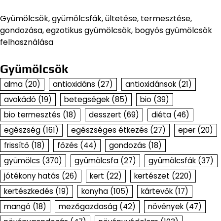
Gyümölcsök, gyümölcsfák, ültetése, termesztése,
gondozása, egzotikus gyümölcsök, bogyós gyümölcsök
felhasználása
Gyümölcsök
alma
(20)
antioxidáns
(27)
antioxidánsok
(21)
avokádó
(19)
betegségek
(85)
bio
(39)
bio termesztés
(18)
desszert
(69)
diéta
(46)
egészség
(161)
egészséges étkezés
(27)
eper
(20)
frissítő
(18)
főzés
(44)
gondozás
(18)
gyümölcs
(370)
gyümölcsfa
(27)
gyümölcsfák
(37)
jótékony hatás
(26)
kert
(22)
kertészet
(220)
kertészkedés
(19)
konyha
(105)
kártevők
(17)
mangó
(18)
mezőgazdaság
(42)
növények
(47)