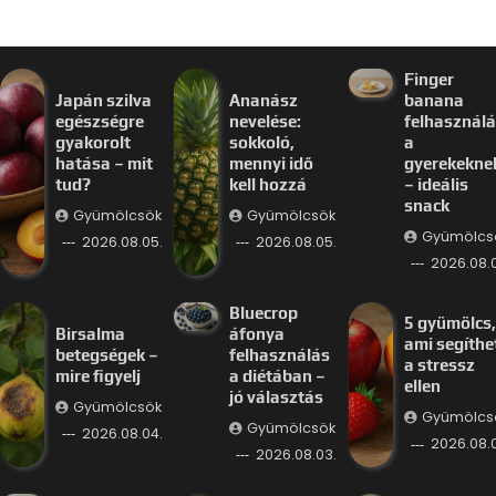
Finger
Japán szilva
Ananász
banana
egészségre
nevelése:
felhasznál
gyakorolt
sokkoló,
a
hatása – mit
mennyi idő
gyerekekne
tud?
kell hozzá
– ideális
snack
Gyümölcsök
Gyümölcsök
Gyümölcs
2026.08.05.
2026.08.05.
2026.08.
Bluecrop
5 gyümölcs,
Birsalma
áfonya
ami segíthe
betegségek –
felhasználás
a stressz
mire figyelj
a diétában –
ellen
jó választás
Gyümölcsök
Gyümölcs
Gyümölcsök
2026.08.04.
2026.08.
2026.08.03.