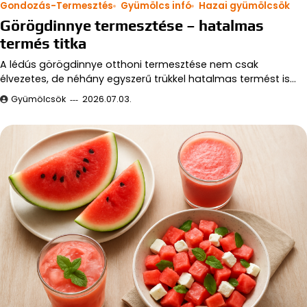
Gondozás-Termesztés
Gyümölcs infó
Hazai gyümölcsök
Görögdinnye termesztése – hatalmas
termés titka
A lédús görögdinnye otthoni termesztése nem csak
élvezetes, de néhány egyszerű trükkel hatalmas termést is…
Gyümölcsök
2026.07.03.