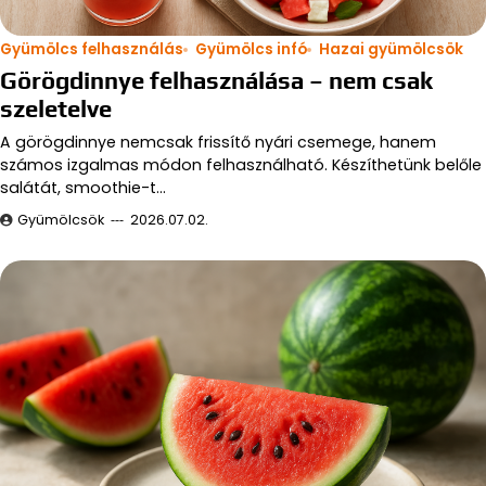
Gyümölcs felhasználás
Gyümölcs infó
Hazai gyümölcsök
Görögdinnye felhasználása – nem csak
szeletelve
A görögdinnye nemcsak frissítő nyári csemege, hanem
számos izgalmas módon felhasználható. Készíthetünk belőle
salátát, smoothie-t…
Gyümölcsök
2026.07.02.