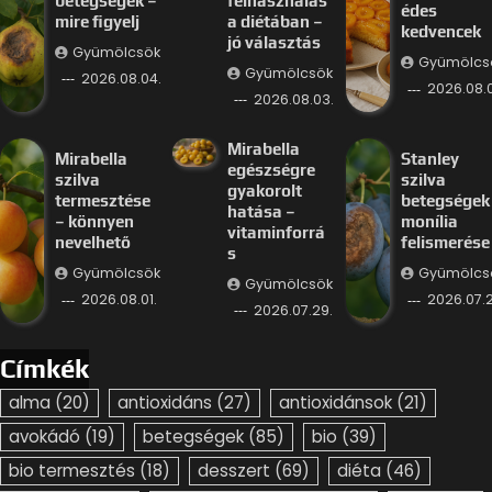
betegségek –
felhasználás
édes
mire figyelj
a diétában –
kedvencek
jó választás
Gyümölcsök
Gyümölcs
Gyümölcsök
2026.08.04.
2026.08.
2026.08.03.
Mirabella
Mirabella
Stanley
egészségre
szilva
szilva
gyakorolt
termesztése
betegségek
hatása –
– könnyen
monília
vitaminforrá
nevelhető
felismerése
s
Gyümölcsök
Gyümölcs
Gyümölcsök
2026.08.01.
2026.07.2
2026.07.29.
Címkék
alma
(20)
antioxidáns
(27)
antioxidánsok
(21)
avokádó
(19)
betegségek
(85)
bio
(39)
bio termesztés
(18)
desszert
(69)
diéta
(46)