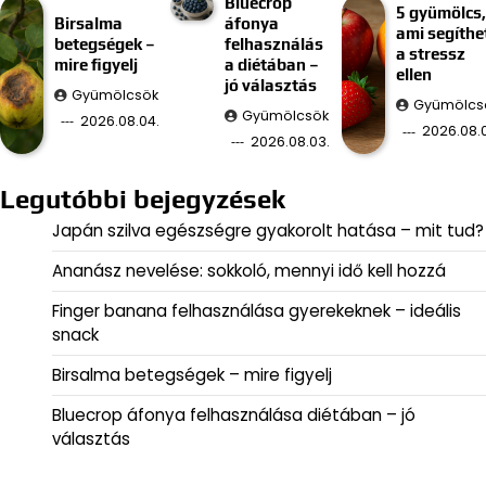
Bluecrop
5 gyümölcs,
Birsalma
áfonya
ami segíthe
betegségek –
felhasználás
a stressz
mire figyelj
a diétában –
ellen
jó választás
Gyümölcsök
Gyümölcs
Gyümölcsök
2026.08.04.
2026.08.
2026.08.03.
Legutóbbi bejegyzések
Japán szilva egészségre gyakorolt hatása – mit tud?
Ananász nevelése: sokkoló, mennyi idő kell hozzá
Finger banana felhasználása gyerekeknek – ideális
snack
Birsalma betegségek – mire figyelj
Bluecrop áfonya felhasználása diétában – jó
választás