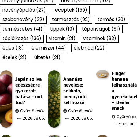
növénygondozás
(47)
növényvédelem
(103)
növényápolás
(27)
receptek
(159)
szobanövény
(22)
termesztés
(92)
termés
(30)
természetes
(41)
tippek
(19)
tápanyagok
(51)
táplálkozás
(136)
vitamin
(21)
vitaminok
(93)
édes
(18)
élelmiszer
(44)
életmód
(22)
ételek
(21)
ültetés
(21)
Finger
Japán szilva
Ananász
banana
egészségre
nevelése:
felhasznál
gyakorolt
sokkoló,
a
hatása – mit
mennyi idő
gyerekekne
tud?
kell hozzá
– ideális
snack
Gyümölcsök
Gyümölcsök
Gyümölcs
2026.08.05.
2026.08.05.
2026.08.