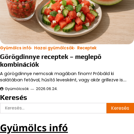
Gyümölcs infó
Hazai gyümölcsök
Receptek
Görögdinnye receptek – meglepő
kombinációk
A görögdinnye nemcsak magában finom! Próbáld ki
salátában fetával, hűsítő levesként, vagy akár grillezve is.…
Gyümölcsök
2026.06.24.
Keresés
Keresés:
Gyümölcs infó