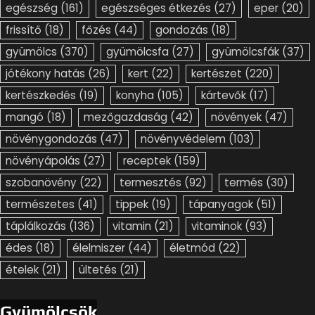
egészség
(161)
egészséges étkezés
(27)
eper
(20)
frissítő
(18)
főzés
(44)
gondozás
(18)
gyümölcs
(370)
gyümölcsfa
(27)
gyümölcsfák
(37)
jótékony hatás
(26)
kert
(22)
kertészet
(220)
kertészkedés
(19)
konyha
(105)
kártevők
(17)
mangó
(18)
mezőgazdaság
(42)
növények
(47)
növénygondozás
(47)
növényvédelem
(103)
növényápolás
(27)
receptek
(159)
szobanövény
(22)
termesztés
(92)
termés
(30)
természetes
(41)
tippek
(19)
tápanyagok
(51)
táplálkozás
(136)
vitamin
(21)
vitaminok
(93)
édes
(18)
élelmiszer
(44)
életmód
(22)
ételek
(21)
ültetés
(21)
Gyümölcsök