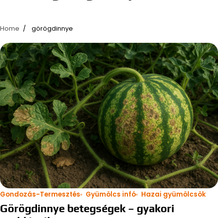
Home
görögdinnye
Gondozás-Termesztés
Gyümölcs infó
Hazai gyümölcsök
Görögdinnye betegségek – gyakori