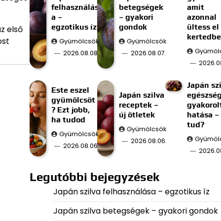
felhasználás
betegségek
amit
a –
– gyakori
azonnal
egzotikus íz
gondok
ültess el
z első
kertedb
ost
Gyümölcsök
Gyümölcsök
Gyümöl
2026.08.08.
2026.08.07.
2026.0
Japán szi
Este eszel
Japán szilva
egészség
gyümölcsöt
receptek –
gyakorol
? Ezt jobb,
új ötletek
hatása –
ha tudod
tud?
Gyümölcsök
Gyümölcsök
Gyümöl
2026.08.06.
2026.08.06.
2026.0
Legutóbbi bejegyzések
Japán szilva felhasználása – egzotikus íz
Japán szilva betegségek – gyakori gondok