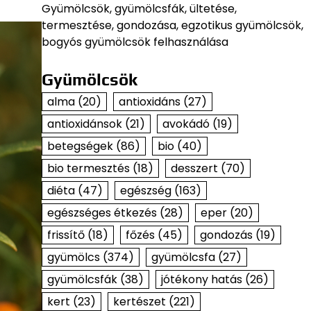
Gyümölcsök, gyümölcsfák, ültetése,
termesztése, gondozása, egzotikus gyümölcsök,
bogyós gyümölcsök felhasználása
Gyümölcsök
alma
(20)
antioxidáns
(27)
antioxidánsok
(21)
avokádó
(19)
betegségek
(86)
bio
(40)
bio termesztés
(18)
desszert
(70)
diéta
(47)
egészség
(163)
egészséges étkezés
(28)
eper
(20)
frissítő
(18)
főzés
(45)
gondozás
(19)
gyümölcs
(374)
gyümölcsfa
(27)
gyümölcsfák
(38)
jótékony hatás
(26)
kert
(23)
kertészet
(221)