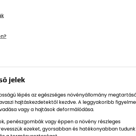
ák
én?
ő jelek
ntosságú lépés az egészséges növényállomány megtartás
tavaszi hajtáskezdetektől kezdve. A leggyakoribb figyelm
hervadása vagy a hajtások deformálódása.
lások, penészgombák vagy éppen a növény részleges
zrevesszük ezeket, gyorsabban és hatékonyabban tudunk