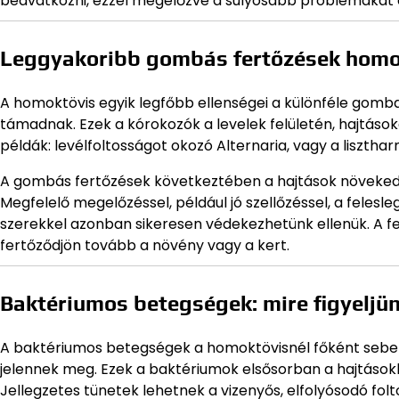
beavatkozni, ezzel megelőzve a súlyosabb problémákat 
Leggyakoribb gombás fertőzések homo
A homoktövis egyik legfőbb ellenségei a különféle gomb
támadnak. Ezek a kórokozók a levelek felületén, hajtás
példák: levélfoltosságot okozó Alternaria, vagy a liszth
A gombás fertőzések következtében a hajtások növekedé
Megfelelő megelőzéssel, például jó szellőzéssel, a feles
szerekkel azonban sikeresen védekezhetünk ellenük. A fer
fertőződjön tovább a növény vagy a kert.
Baktériumos betegségek: mire figyeljü
A baktériumos betegségek a homoktövisnél főként sebe
jelennek meg. Ezek a baktériumok elsősorban a hajtások
Jellegzetes tünetek lehetnek a vizenyős, elfolyósodó folt