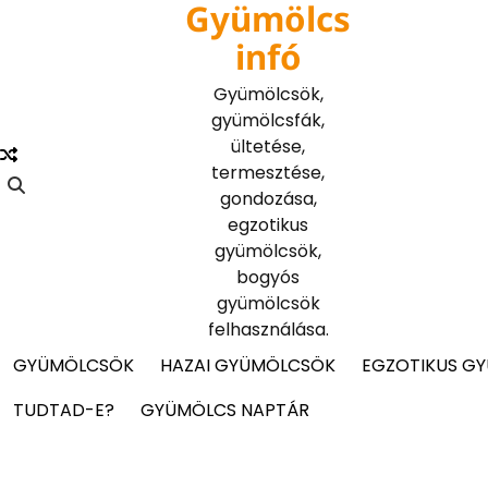
Gyümölcs
Skip
to
infó
content
Gyümölcsök,
gyümölcsfák,
ültetése,
termesztése,
gondozása,
egzotikus
gyümölcsök,
bogyós
gyümölcsök
felhasználása.
GYÜMÖLCSÖK
HAZAI GYÜMÖLCSÖK
EGZOTIKUS G
TUDTAD-E?
GYÜMÖLCS NAPTÁR