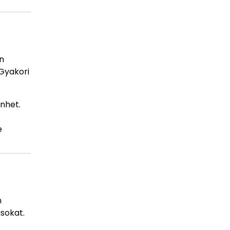
n
Gyakori
nhet.
e
n
sokat.