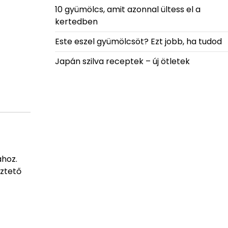
10 gyümölcs, amit azonnal ültess el a
kertedben
Este eszel gyümölcsöt? Ezt jobb, ha tudod
Japán szilva receptek – új ötletek
ához.
eztető