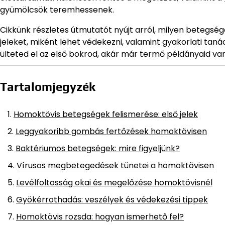
gyümölcsök teremhessenek.
Cikkünk részletes útmutatót nyújt arról, milyen betegség
jeleket, miként lehet védekezni, valamint gyakorlati ta
ülteted el az első bokrod, akár már termő példányaid van
Tartalomjegyzék
Homoktövis betegségek felismerése: első jelek
Leggyakoribb gombás fertőzések homoktövisen
Baktériumos betegségek: mire figyeljünk?
Vírusos megbetegedések tünetei a homoktövisen
Levélfoltosság okai és megelőzése homoktövisnél
Gyökérrothadás: veszélyek és védekezési tippek
Homoktövis rozsda: hogyan ismerhető fel?