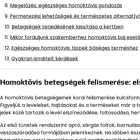
Megelőzés: egészséges homoktövis gondozás
Permetezési lehetőségek és természetes alternatív
Betegségek terjedésének lassítása a kertben
Mikor forduljunk szakemberhez homoktövis baj eset
Egészséges homoktövis: tippek bőséges terméshez
Gyakran ismételt kérdések
Homoktövis betegségek felismerése: els
A homoktövis betegségeinek korai felismerése kulcsfo
Figyeljük a leveleket, hajtásokat és a terméseket már a 
jelek közé tartozik a levél elszíneződése, foltosodása, 
Az első tünetek rendszerint apró, sárgás foltok, barnu
visszaszáradása formájában jelentkeznek. Ha időben és