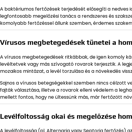
A baktériumos fertőzések terjedését elősegíti a nedves i
legfontosabb megelőzési tanács a rendszeres és szaksze
komolyabb fertőzéssel állunk szemben, érdemes szakemb
Vírusos megbetegedések tünetei a hom
A vírusos megbetegedések ritkábbak, de igen komoly ká
levéltetvek vagy más szívogató rovarok terjesztik. A leg
mozaikos mintázat, a levél torzulása és a növekedés vis
Sajnos a vírusos betegségekkel szemben nincs célzott ve
fajták választása, illetve a rovarok elleni védelem a leg
mellett fontos, hogy ne ültessünk más, már fertőzött növ
Levélfoltosság okai és megelőzése hom
A levélfoltosság (pl. Alternaria vagy Septoria fertőzés)