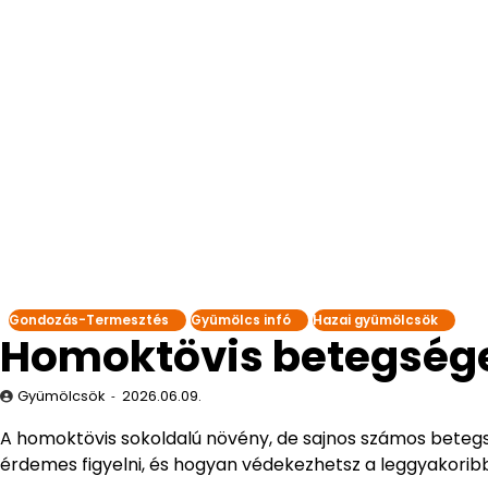
Gondozás-Termesztés
Gyümölcs infó
Hazai gyümölcsök
Homoktövis betegségek
Gyümölcsök
2026.06.09.
A homoktövis sokoldalú növény, de sajnos számos bete
érdemes figyelni, és hogyan védekezhetsz a leggyakoribb