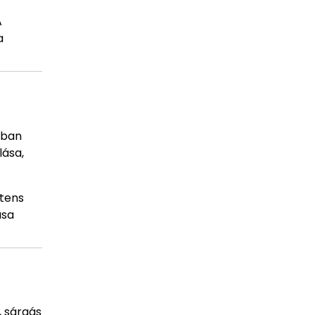
A
a
ában
lása,
ztens
ása
, sárgás