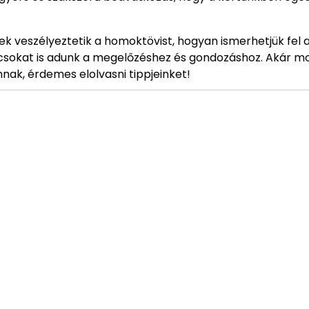
ek veszélyeztetik a homoktövist, hogyan ismerhetjük fel a
nácsokat is adunk a megelőzéshez és gondozáshoz. Akár m
nak, érdemes elolvasni tippjeinket!