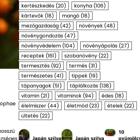
kertészkedés
(20)
konyha
(106)
kártevők
(18)
mangó
(18)
mezőgazdaság
(42)
növények
(48)
növénygondozás
(47)
növényvédelem
(104)
növényápolás
(27)
receptek
(161)
szobanövény
(22)
termesztés
(92)
termés
(31)
természetes
(41)
tippek
(19)
tápanyagok
(51)
táplálkozás
(138)
vitamin
(21)
vitaminok
(94)
édes
(18)
ppophae
élelmiszer
(44)
életmód
(23)
ételek
(22)
ültetés
(22)
hosszú
10
szséges
Japán szilva
Japán szilva
gyümölcs