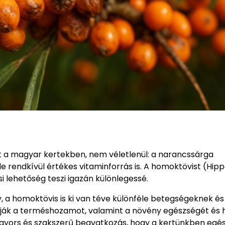
 a magyar kertekben, nem véletlenül: a narancssárga
 rendkívül értékes vitaminforrás is. A homoktövist (Hi
 lehetőség teszi igazán különlegessé.
a homoktövis is ki van téve különféle betegségeknek és
tják a terméshozamot, valamint a növény egészségét és 
 gyors és szakszerű beavatkozás, hogy a kertünkben egé