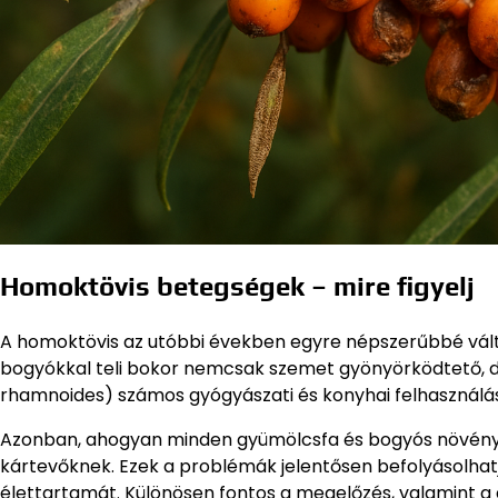
Homoktövis betegségek – mire figyelj
A homoktövis az utóbbi években egyre népszerűbbé vált
bogyókkal teli bokor nemcsak szemet gyönyörködtető, de
rhamnoides) számos gyógyászati és konyhai felhasználási
Azonban, ahogyan minden gyümölcsfa és bogyós növény, 
kártevőknek. Ezek a problémák jelentősen befolyásolha
élettartamát. Különösen fontos a megelőzés, valamint a