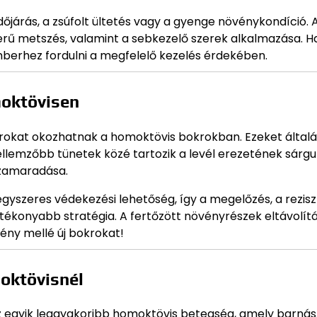
dőjárás, a zsúfolt ültetés vagy a gyenge növénykondíció. 
rű metszés, valamint a sebkezelő szerek alkalmazása. H
erhez fordulni a megfelelő kezelés érdekében.
oktövisen
rokat okozhatnak a homoktövis bokrokban. Ezeket által
jellemzőbb tünetek közé tartozik a levél erezetének sárgu
szamaradása.
gyszeres védekezési lehetőség, így a megelőzés, a rezis
hatékonyabb stratégia. A fertőzött növényrészek eltávolít
ény mellé új bokrokat!
oktövisnél
 az egyik leggyakoribb homoktövis betegség, amely barnás