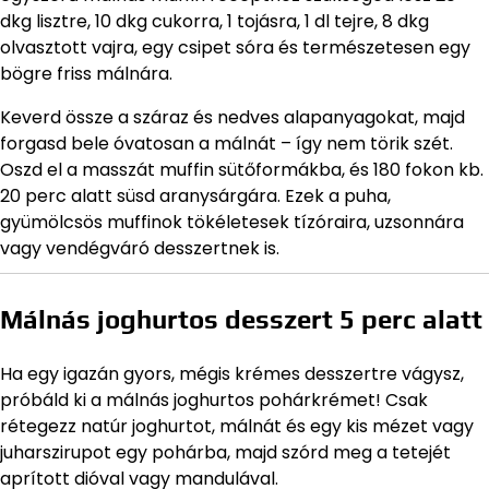
dkg lisztre, 10 dkg cukorra, 1 tojásra, 1 dl tejre, 8 dkg
olvasztott vajra, egy csipet sóra és természetesen egy
bögre friss málnára.
Keverd össze a száraz és nedves alapanyagokat, majd
forgasd bele óvatosan a málnát – így nem törik szét.
Oszd el a masszát muffin sütőformákba, és 180 fokon kb.
20 perc alatt süsd aranysárgára. Ezek a puha,
gyümölcsös muffinok tökéletesek tízóraira, uzsonnára
vagy vendégváró desszertnek is.
Málnás joghurtos desszert 5 perc alatt
Ha egy igazán gyors, mégis krémes desszertre vágysz,
próbáld ki a málnás joghurtos pohárkrémet! Csak
rétegezz natúr joghurtot, málnát és egy kis mézet vagy
juharszirupot egy pohárba, majd szórd meg a tetejét
aprított dióval vagy mandulával.