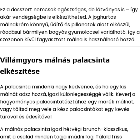
Ez a desszert nemcsak egészséges, de látványos is – így
akár vendégségbe is elkészítheted. A joghurtos
málnakrém könnyű, üdítő és pillanatok alatt elkészül,
ráadásul bármilyen bogyós gyümölccsel variálható, így a
szezonon kívül fagyasztott málna is használható hozzá.
Villámgyors málnás palacsinta
elkészítése
A palacsinta mindenki nagy kedvence, és ha egy kis
málnát adsz hozzá, igazi különlegességgé válik. Keverj a
hagyományos palacsintatésztához egy marék málnát,
vagy töltsd meg vele a kész palacsintákat egy kevés
túróval és édesítővel.
A málnás palacsinta igazi hétvégi brunch-klasszikus,
amit a család minden tagja imádni fog. Tálald friss