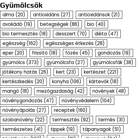
Gyümölcsök
alma
(20)
antioxidáns
(27)
antioxidánsok
(21)
avokádó
(19)
betegségek
(86)
bio
(40)
bio termesztés
(18)
desszert
(70)
diéta
(47)
egészség
(162)
egészséges étkezés
(28)
eper
(20)
frissítő
(18)
főzés
(45)
gondozás
(19)
gyümölcs
(373)
gyümölcsfa
(27)
gyümölcsfák
(38)
jótékony hatás
(26)
kert
(23)
kertészet
(221)
kertészkedés
(20)
konyha
(106)
kártevők
(18)
mangó
(18)
mezőgazdaság
(42)
növények
(48)
növénygondozás
(47)
növényvédelem
(104)
növényápolás
(27)
receptek
(160)
szobanövény
(22)
termesztés
(92)
termés
(31)
természetes
(41)
tippek
(19)
tápanyagok
(51)