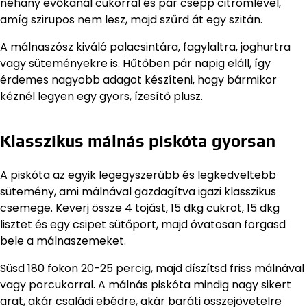
néhány evőkanál cukorral és pár csepp citromlével,
amíg szirupos nem lesz, majd szűrd át egy szitán.
A málnaszósz kiváló palacsintára, fagylaltra, joghurtra
vagy süteményekre is. Hűtőben pár napig eláll, így
érdemes nagyobb adagot készíteni, hogy bármikor
kéznél legyen egy gyors, ízesítő plusz.
Klasszikus málnás piskóta gyorsan
A piskóta az egyik legegyszerűbb és legkedveltebb
sütemény, ami málnával gazdagítva igazi klasszikus
csemege. Keverj össze 4 tojást, 15 dkg cukrot, 15 dkg
lisztet és egy csipet sütőport, majd óvatosan forgasd
bele a málnaszemeket.
Süsd 180 fokon 20-25 percig, majd díszítsd friss málnával
vagy porcukorral. A málnás piskóta mindig nagy sikert
arat, akár családi ebédre, akár baráti összejövetelre