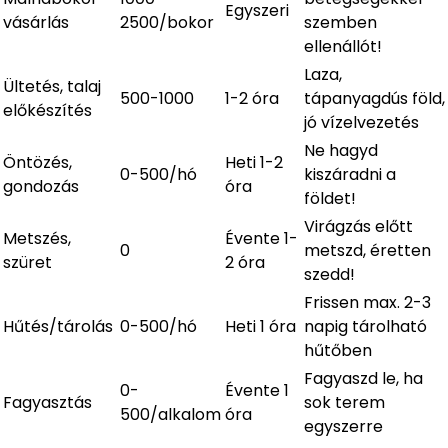
Egyszeri
vásárlás
2500/bokor
szemben
ellenállót!
Laza,
Ültetés, talaj
500-1000
1-2 óra
tápanyagdús föld,
előkészítés
jó vízelvezetés
Ne hagyd
Öntözés,
Heti 1-2
0-500/hó
kiszáradni a
gondozás
óra
földet!
Virágzás előtt
Metszés,
Évente 1-
0
metszd, éretten
szüret
2 óra
szedd!
Frissen max. 2-3
Hűtés/tárolás
0-500/hó
Heti 1 óra
napig tárolható
hűtőben
Fagyaszd le, ha
0-
Évente 1
Fagyasztás
sok terem
500/alkalom
óra
egyszerre