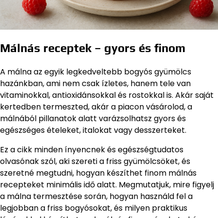
Málnás receptek – gyors és finom
A málna az egyik legkedveltebb bogyós gyümölcs
hazánkban, ami nem csak ízletes, hanem tele van
vitaminokkal, antioxidánsokkal és rostokkal is. Akár saját
kertedben termeszted, akár a piacon vásárolod, a
málnából pillanatok alatt varázsolhatsz gyors és
egészséges ételeket, italokat vagy desszerteket.
Ez a cikk minden ínyencnek és egészségtudatos
olvasónak szól, aki szereti a friss gyümölcsöket, és
szeretné megtudni, hogyan készíthet finom málnás
recepteket minimális idő alatt. Megmutatjuk, mire figyelj
a málna termesztése során, hogyan használd fel a
legjobban a friss bogyósokat, és milyen praktikus