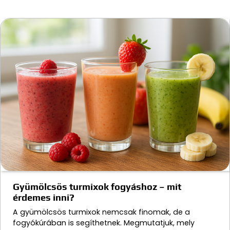
Gyümölcsös turmixok fogyáshoz – mit
érdemes inni?
A gyümölcsös turmixok nemcsak finomak, de a
fogyókúrában is segíthetnek. Megmutatjuk, mely