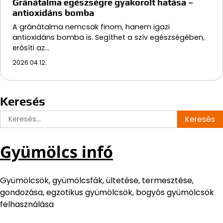
Gránátalma egészségre gyakorolt hatása –
antioxidáns bomba
A gránátalma nemcsak finom, hanem igazi
antioxidáns bomba is. Segíthet a szív egészségében,
erősíti az…
2026.04.12.
Keresés
Keresés:
Gyümölcs infó
Gyümölcsök, gyümölcsfák, ültetése, termesztése,
gondozása, egzotikus gyümölcsök, bogyós gyümölcsök
felhasználása