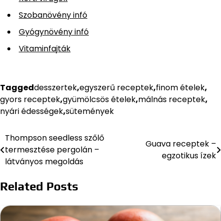
Szobanövény infó
Gyógynövény infó
Vitaminfajták
Tagged
desszertek
,
egyszerű receptek
,
finom ételek
,
gyors receptek
,
gyümölcsös ételek
,
málnás receptek
,
nyári édességek
,
sütemények
Thompson seedless szőlő
Bejegyzés
Guava receptek –
termesztése pergolán –
egzotikus ízek
navigáció
látványos megoldás
Related Posts