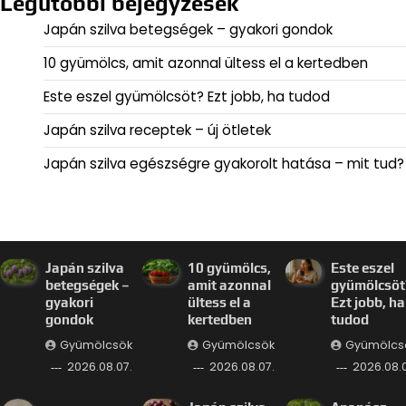
Legutóbbi bejegyzések
Japán szilva betegségek – gyakori gondok
10 gyümölcs, amit azonnal ültess el a kertedben
Este eszel gyümölcsöt? Ezt jobb, ha tudod
Japán szilva receptek – új ötletek
Japán szilva egészségre gyakorolt hatása – mit tud?
Japán szilva
10 gyümölcs,
Este eszel
betegségek –
amit azonnal
gyümölcsöt
gyakori
ültess el a
Ezt jobb, ha
gondok
kertedben
tudod
Gyümölcsök
Gyümölcsök
Gyümölcs
2026.08.07.
2026.08.07.
2026.08.