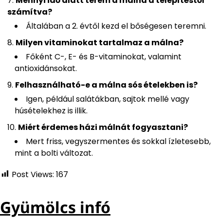
Mennyi idő alatt terem a málna a telepítéstől
számítva?
Általában a 2. évtől kezd el bőségesen teremni.
Milyen vitaminokat tartalmaz a málna?
Főként C-, E- és B-vitaminokat, valamint
antioxidánsokat.
Felhasználható-e a málna sós ételekben is?
Igen, például salátákban, sajtok mellé vagy
húsételekhez is illik.
Miért érdemes házi málnát fogyasztani?
Mert friss, vegyszermentes és sokkal ízletesebb,
mint a bolti változat.
Post Views:
167
Gyümölcs infó