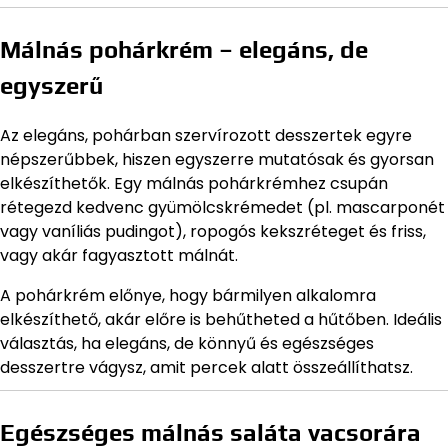
Málnás pohárkrém – elegáns, de
egyszerű
Az elegáns, pohárban szervírozott desszertek egyre
népszerűbbek, hiszen egyszerre mutatósak és gyorsan
elkészíthetők. Egy málnás pohárkrémhez csupán
rétegezd kedvenc gyümölcskrémedet (pl. mascarponét
vagy vaníliás pudingot), ropogós kekszréteget és friss,
vagy akár fagyasztott málnát.
A pohárkrém előnye, hogy bármilyen alkalomra
elkészíthető, akár előre is behűtheted a hűtőben. Ideális
választás, ha elegáns, de könnyű és egészséges
desszertre vágysz, amit percek alatt összeállíthatsz.
Egészséges málnás saláta vacsorára