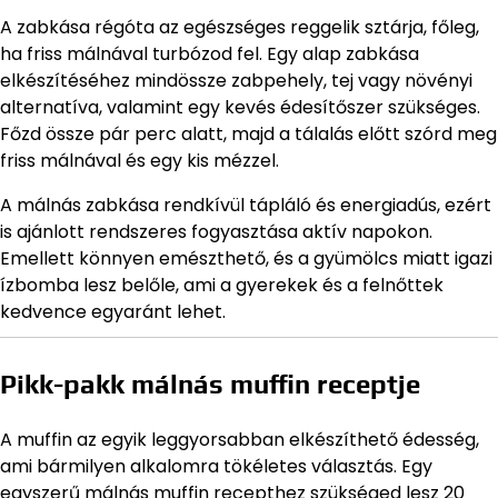
A zabkása régóta az egészséges reggelik sztárja, főleg,
ha friss málnával turbózod fel. Egy alap zabkása
elkészítéséhez mindössze zabpehely, tej vagy növényi
alternatíva, valamint egy kevés édesítőszer szükséges.
Főzd össze pár perc alatt, majd a tálalás előtt szórd meg
friss málnával és egy kis mézzel.
A málnás zabkása rendkívül tápláló és energiadús, ezért
is ajánlott rendszeres fogyasztása aktív napokon.
Emellett könnyen emészthető, és a gyümölcs miatt igazi
ízbomba lesz belőle, ami a gyerekek és a felnőttek
kedvence egyaránt lehet.
Pikk-pakk málnás muffin receptje
A muffin az egyik leggyorsabban elkészíthető édesség,
ami bármilyen alkalomra tökéletes választás. Egy
egyszerű málnás muffin recepthez szükséged lesz 20