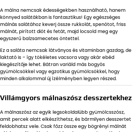
A málna nemcsak édességekben használható, hanem
könnyed salátákban is fantasztikus! Egy egészséges
málnás salátához keverj össze rukkolát, spenótot, friss
málnát, pirított diót és fetát, majd locsold meg egy
egyszerű balzsamecetes öntettel.
Ez a saláta nemcsak látványos és vitaminban gazdag, de
laktató is – így tökéletes vacsora vagy akár ebéd
kiegészítője lehet. Bátran variáld más bogyós
gyümölcsökkel vagy egzotikus gyümölcsökkel, hogy
minden alkalommal új ízélményben legyen részed.
Villámgyors málnaszósz desszertekhez
A málnaszósz az egyik legsokoldalúbb gyümölcsszósz,
amit percek alatt elkészíthetsz, és bármilyen desszertet
feldobhatsz vele. Csak főzz össze egy bögrényi málnát