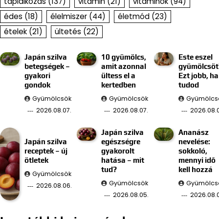
táplálkozás
(137)
vitamin
(21)
vitaminok
(94)
édes
(18)
élelmiszer
(44)
életmód
(23)
ételek
(21)
ültetés
(22)
Japán szilva
10 gyümölcs,
Este eszel
betegségek –
amit azonnal
gyümölcsöt
gyakori
ültess el a
Ezt jobb, ha
gondok
kertedben
tudod
Gyümölcsök
Gyümölcsök
Gyümölcs
2026.08.07.
2026.08.07.
2026.08.
Japán szilva
Ananász
Japán szilva
egészségre
nevelése:
receptek – új
gyakorolt
sokkoló,
ötletek
hatása – mit
mennyi idő
tud?
kell hozzá
Gyümölcsök
Gyümölcsök
Gyümölcs
2026.08.06.
2026.08.05.
2026.08.