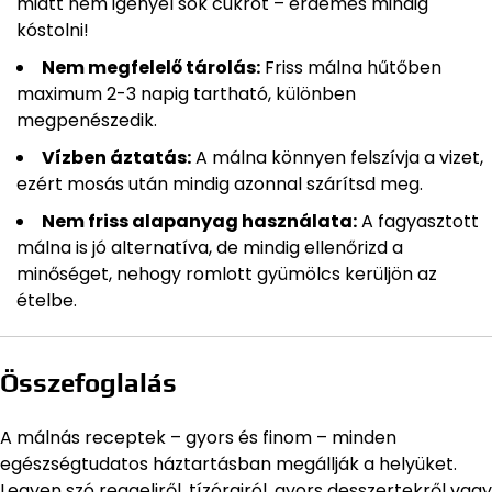
miatt nem igényel sok cukrot – érdemes mindig
kóstolni!
Nem megfelelő tárolás:
Friss málna hűtőben
maximum 2-3 napig tartható, különben
megpenészedik.
Vízben áztatás:
A málna könnyen felszívja a vizet,
ezért mosás után mindig azonnal szárítsd meg.
Nem friss alapanyag használata:
A fagyasztott
málna is jó alternatíva, de mindig ellenőrizd a
minőséget, nehogy romlott gyümölcs kerüljön az
ételbe.
Összefoglalás
A málnás receptek – gyors és finom – minden
egészségtudatos háztartásban megállják a helyüket.
Legyen szó reggeliről, tízórairól, gyors desszertekről vagy