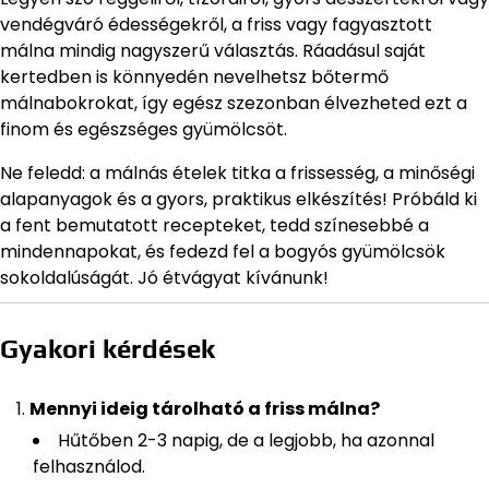
vendégváró édességekről, a friss vagy fagyasztott
málna mindig nagyszerű választás. Ráadásul saját
kertedben is könnyedén nevelhetsz bőtermő
málnabokrokat, így egész szezonban élvezheted ezt a
finom és egészséges gyümölcsöt.
Ne feledd: a málnás ételek titka a frissesség, a minőségi
alapanyagok és a gyors, praktikus elkészítés! Próbáld ki
a fent bemutatott recepteket, tedd színesebbé a
mindennapokat, és fedezd fel a bogyós gyümölcsök
sokoldalúságát. Jó étvágyat kívánunk!
Gyakori kérdések
Mennyi ideig tárolható a friss málna?
Hűtőben 2-3 napig, de a legjobb, ha azonnal
felhasználod.