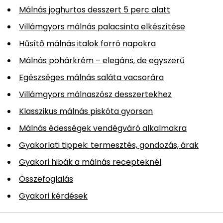
Málnás joghurtos desszert 5 perc alatt
Villámgyors málnás palacsinta elkészítése
Hűsítő málnás italok forró napokra
Málnás pohárkrém – elegáns, de egyszerű
Egészséges málnás saláta vacsorára
Villámgyors málnaszósz desszertekhez
Klasszikus málnás piskóta gyorsan
Málnás édességek vendégváró alkalmakra
Gyakorlati tippek: termesztés, gondozás, árak
Gyakori hibák a málnás recepteknél
Összefoglalás
Gyakori kérdések