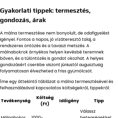
Gyakorlati tippek: termesztés,
gondozás, árak
A málna termesztése nem bonyolult, de odafigyelést
igényel. Fontos a napos, jó vízáteresztő talaj, a
rendszeres öntözés és a tavaszi metszés. A
málnabokrok árnyékos helyen kevésbé teremnek
bőven, és a túlöntözés is gondot okozhat. A helyes
gondozásért cserébe viszont júniustól augusztusig
folyamatosan élvezheted a friss gyümölcsöt.
Íme egy áttekintő táblázat a málna termesztésével és
felhasználásával kapcsolatos költségekről, tippekről:
Költség
Tevékenység
Időigény
Tipp
(Ft)
Válassz
Málnabokor
1000-
betegségekkel