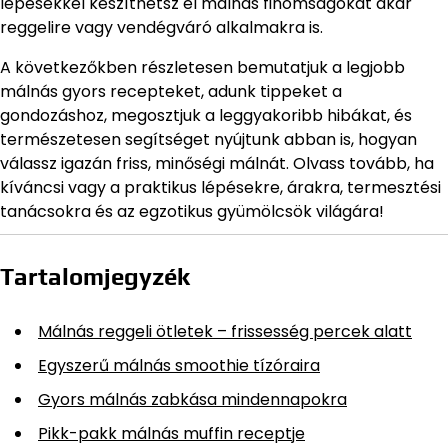
lépésekkel készíthetsz el málnás finomságokat akár
reggelire vagy vendégváró alkalmakra is.
A következőkben részletesen bemutatjuk a legjobb
málnás gyors recepteket, adunk tippeket a
gondozáshoz, megosztjuk a leggyakoribb hibákat, és
természetesen segítséget nyújtunk abban is, hogyan
válassz igazán friss, minőségi málnát. Olvass tovább, ha
kíváncsi vagy a praktikus lépésekre, árakra, termesztési
tanácsokra és az egzotikus gyümölcsök világára!
Tartalomjegyzék
Málnás reggeli ötletek – frissesség percek alatt
Egyszerű málnás smoothie tízóraira
Gyors málnás zabkása mindennapokra
Pikk-pakk málnás muffin receptje