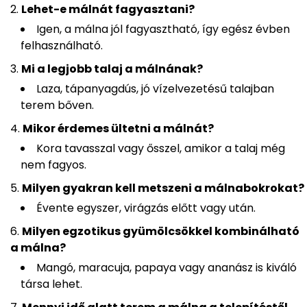
Lehet-e málnát fagyasztani?
Igen, a málna jól fagyasztható, így egész évben
felhasználható.
Mi a legjobb talaj a málnának?
Laza, tápanyagdús, jó vízelvezetésű talajban
terem bőven.
Mikor érdemes ültetni a málnát?
Kora tavasszal vagy ősszel, amikor a talaj még
nem fagyos.
Milyen gyakran kell metszeni a málnabokrokat?
Évente egyszer, virágzás előtt vagy után.
Milyen egzotikus gyümölcsökkel kombinálható
a málna?
Mangó, maracuja, papaya vagy ananász is kiváló
társa lehet.