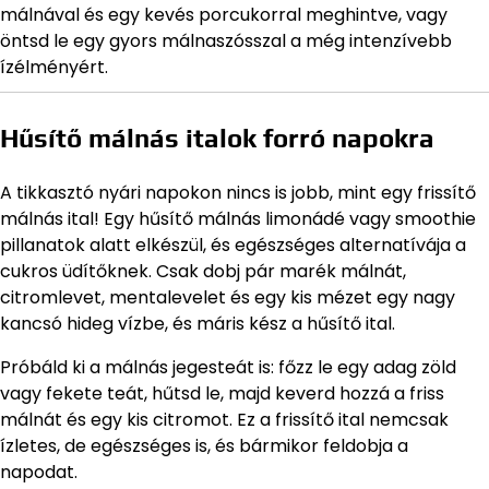
málnával és egy kevés porcukorral meghintve, vagy
öntsd le egy gyors málnaszósszal a még intenzívebb
ízélményért.
Hűsítő málnás italok forró napokra
A tikkasztó nyári napokon nincs is jobb, mint egy frissítő
málnás ital! Egy hűsítő málnás limonádé vagy smoothie
pillanatok alatt elkészül, és egészséges alternatívája a
cukros üdítőknek. Csak dobj pár marék málnát,
citromlevet, mentalevelet és egy kis mézet egy nagy
kancsó hideg vízbe, és máris kész a hűsítő ital.
Próbáld ki a málnás jegesteát is: főzz le egy adag zöld
vagy fekete teát, hűtsd le, majd keverd hozzá a friss
málnát és egy kis citromot. Ez a frissítő ital nemcsak
ízletes, de egészséges is, és bármikor feldobja a
napodat.