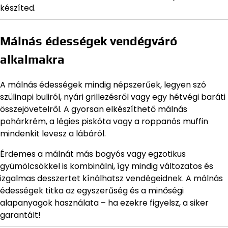
készíted.
Málnás édességek vendégváró
alkalmakra
A málnás édességek mindig népszerűek, legyen szó
szülinapi buliról, nyári grillezésről vagy egy hétvégi baráti
összejövetelről. A gyorsan elkészíthető málnás
pohárkrém, a légies piskóta vagy a roppanós muffin
mindenkit levesz a lábáról.
Érdemes a málnát más bogyós vagy egzotikus
gyümölcsökkel is kombinálni, így mindig változatos és
izgalmas desszertet kínálhatsz vendégeidnek. A málnás
édességek titka az egyszerűség és a minőségi
alapanyagok használata – ha ezekre figyelsz, a siker
garantált!