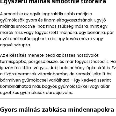
Egyszerű málnás smoothie tízóraira
A smoothie az egyik legpraktikusabb módja a
gyümölcsök gyors és finom elfogyasztásának. Egy jó
málnás smoothie-hoz nincs szükség másra, mint egy
marék friss vagy fagyasztott málnára, egy banánra, pár
evőkanál natúr joghurtra és egy kevés mézre vagy
agavé szirupra.
Az elkészítés menete: tedd az összes hozzávalót
turmixgépbe, pörgesd össze, és már fogyaszthatod is. Ha
igazán frissítőre vágysz, dobj bele néhány jégkockát is. Ez
a tízórai nemcsak vitaminbomba, de remekül eltelít és
bármilyen gyümölccsel variálható – így kedved szerint
kombinálhatod más bogyós gyümölcsökkel vagy akár
egzotikus gyümölcsök darabjaival is.
Gyors málnás zabkása mindennapokra