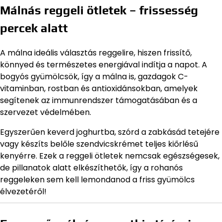
Málnás reggeli ötletek – frissesség
percek alatt
A málna ideális választás reggelire, hiszen frissítő,
könnyed és természetes energiával indítja a napot. A
bogyós gyümölcsök, így a málna is, gazdagok C-
vitaminban, rostban és antioxidánsokban, amelyek
segítenek az immunrendszer támogatásában és a
szervezet védelmében.
Egyszerűen keverd joghurtba, szórd a zabkásád tetejére
vagy készíts belőle szendvicskrémet teljes kiőrlésű
kenyérre. Ezek a reggeli ötletek nemcsak egészségesek,
de pillanatok alatt elkészíthetők, így a rohanós
reggeleken sem kell lemondanod a friss gyümölcs
élvezetéről!