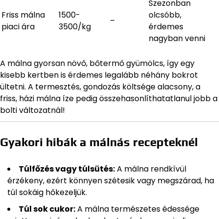
Szezonban
Friss málna
1500-
olcsóbb,
–
piaci ára
3500/kg
érdemes
nagyban venni
A málna gyorsan növő, bőtermő gyümölcs, így egy
kisebb kertben is érdemes legalább néhány bokrot
ültetni. A termesztés, gondozás költsége alacsony, a
friss, házi málna íze pedig összehasonlíthatatlanul jobb a
bolti változatnál!
Gyakori hibák a málnás recepteknél
Túlfőzés vagy túlsütés:
A málna rendkívül
érzékeny, ezért könnyen szétesik vagy megszárad, ha
túl sokáig hőkezeljük.
Túl sok cukor:
A málna természetes édessége