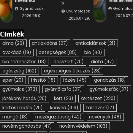
nevelhető
felismerése
s
Gyümölcsök
Gyümölcs
Gyümölcsök
2026.08.01.
2026.07.2
2026.07.29.
Címkék
alma
(20)
antioxidáns
(27)
antioxidánsok
(21)
avokádó
(19)
betegségek
(85)
bio
(40)
bio termesztés
(18)
desszert
(70)
diéta
(47)
egészség
(162)
egészséges étkezés
(28)
eper
(20)
frissítő
(18)
főzés
(45)
gondozás
(18)
gyümölcs
(373)
gyümölcsfa
(27)
gyümölcsfák
(37)
jótékony hatás
(26)
kert
(23)
kertészet
(220)
kertészkedés
(20)
konyha
(106)
kártevők
(17)
mangó
(18)
mezőgazdaság
(42)
növények
(48)
növénygondozás
(47)
növényvédelem
(103)