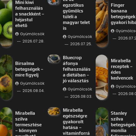
Mini kiwi
egzotikus
Finger
felhasználás
gyümölcs
banana
a snackként –
túléli a
betegségek
héjastul
magyar telet
gyakori hib
ehető
is
Gyümölcs
Gyümölcsök
Gyümölcsök
2026.07.2
2026.07.28.
2026.07.25.
Bluecrop
Mirabella
Birsalma
áfonya
receptek –
betegségek –
felhasználás
édes
mire figyelj
a diétában –
kedvencek
jó választás
Gyümölcsök
Gyümölcs
Gyümölcsök
2026.08.04.
2026.08.
2026.08.03.
Mirabella
Mirabella
Stanley
egészségre
szilva
szilva
gyakorolt
termesztése
betegségek
hatása –
– könnyen
monília
vitaminforrá