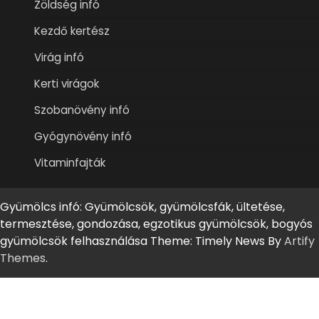
Zöldség infó
Kezdő kertész
Virág infó
Kerti virágok
Szobanövény infó
Gyógynövény infó
Vitaminfajták
Gyümölcs infó: Gyümölcsök, gyümölcsfák, ültetése,
termesztése, gondozása, egzotikus gyümölcsök, bogyós
gyümölcsök felhasználása Theme: Timely News By
Artify
Themes
.