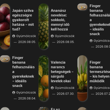
Finger
Japán szilva
Ananász
banana
egészségre
nevelése:
felhasznál
gyakorolt
sokkoló,
a
hatása – mit
mennyi idő
gyerekekne
tud?
kell hozzá
– ideális
snack
Gyümölcsök
Gyümölcsök
Gyümölcs
2026.08.05.
2026.08.05.
2026.08.
Finger
banana
Valencia
Finger
felhasználás
narancs
banana
a
betegségek –
termesztés
gyerekeknek
sárguló
– kis helyen 
– ideális
levelek okai
működik
snack
Gyümölcsök
Gyümölcs
Gyümölcsök
2026.07.30.
2026.07.2
2026.08.04.
Ez az