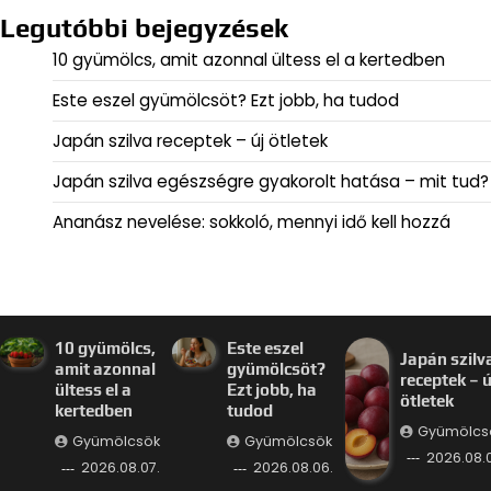
Legutóbbi bejegyzések
10 gyümölcs, amit azonnal ültess el a kertedben
Este eszel gyümölcsöt? Ezt jobb, ha tudod
Japán szilva receptek – új ötletek
Japán szilva egészségre gyakorolt hatása – mit tud?
Ananász nevelése: sokkoló, mennyi idő kell hozzá
10 gyümölcs,
Este eszel
Japán szilv
amit azonnal
gyümölcsöt?
receptek – ú
ültess el a
Ezt jobb, ha
ötletek
kertedben
tudod
Gyümölcs
Gyümölcsök
Gyümölcsök
2026.08.
2026.08.07.
2026.08.06.