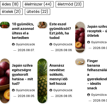
édes
(18)
élelmiszer
(44)
életmód
(23)
ételek
(21)
ültetés
(22)
10 gyümölcs,
Este eszel
Japán szilv
amit azonnal
gyümölcsöt?
receptek – ú
ültess el a
Ezt jobb, ha
ötletek
kertedben
tudod
Gyümölcs
Gyümölcsök
Gyümölcsök
2026.08.
2026.08.07.
2026.08.06.
Finger
Japán szilva
Ananász
banana
egészségre
nevelése:
felhasznál
gyakorolt
sokkoló,
a
hatása – mit
mennyi idő
gyerekekne
tud?
kell hozzá
– ideális
snack
Gyümölcsök
Gyümölcsök
Gyümölcs
2026.08.05.
2026.08.05.
2026.08.