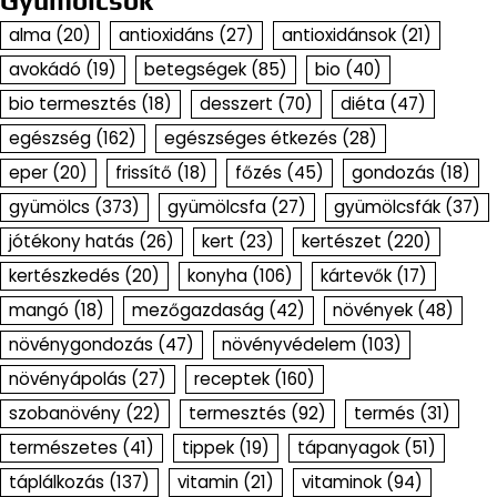
Gyümölcsök
alma
(20)
antioxidáns
(27)
antioxidánsok
(21)
avokádó
(19)
betegségek
(85)
bio
(40)
bio termesztés
(18)
desszert
(70)
diéta
(47)
egészség
(162)
egészséges étkezés
(28)
eper
(20)
frissítő
(18)
főzés
(45)
gondozás
(18)
gyümölcs
(373)
gyümölcsfa
(27)
gyümölcsfák
(37)
jótékony hatás
(26)
kert
(23)
kertészet
(220)
kertészkedés
(20)
konyha
(106)
kártevők
(17)
mangó
(18)
mezőgazdaság
(42)
növények
(48)
növénygondozás
(47)
növényvédelem
(103)
növényápolás
(27)
receptek
(160)
szobanövény
(22)
termesztés
(92)
termés
(31)
természetes
(41)
tippek
(19)
tápanyagok
(51)
táplálkozás
(137)
vitamin
(21)
vitaminok
(94)