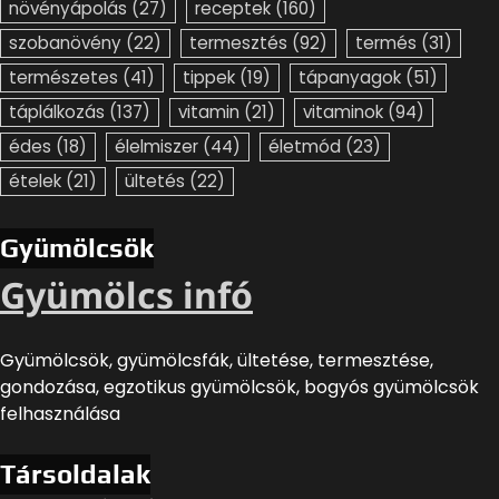
növényápolás
(27)
receptek
(160)
szobanövény
(22)
termesztés
(92)
termés
(31)
természetes
(41)
tippek
(19)
tápanyagok
(51)
táplálkozás
(137)
vitamin
(21)
vitaminok
(94)
édes
(18)
élelmiszer
(44)
életmód
(23)
ételek
(21)
ültetés
(22)
Gyümölcsök
Gyümölcs infó
Gyümölcsök, gyümölcsfák, ültetése, termesztése,
gondozása, egzotikus gyümölcsök, bogyós gyümölcsök
felhasználása
Társoldalak