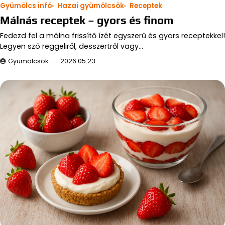
Gyümölcs infó
Hazai gyümölcsök
Receptek
Málnás receptek – gyors és finom
Fedezd fel a málna frissítő ízét egyszerű és gyors receptekkel!
Legyen szó reggeliről, desszertről vagy…
Gyümölcsök
2026.05.23.