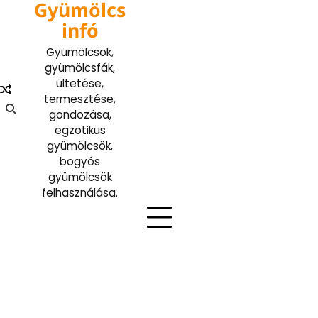
Gyümölcs
Skip
to
infó
content
Gyümölcsök,
gyümölcsfák,
ültetése,
termesztése,
gondozása,
egzotikus
gyümölcsök,
bogyós
gyümölcsök
felhasználása.