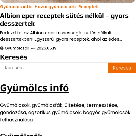
Gyümölcs infó
Hazai gyümölcsök
Receptek
Albion eper receptek sütés nélkül – gyors
desszertek
Fedezd fel az Albion eper frissességét sütés nélküli
desszertekben! Egyszerű, gyors receptek, ahol az édes…
Gyümölcsök
2026.05.19.
Keresés
Keresés:
Gyümölcs infó
Gyümölcsök, gyümölcsfák, ültetése, termesztése,
gondozása, egzotikus gyümölcsök, bogyós gyümölcsök
felhasználása