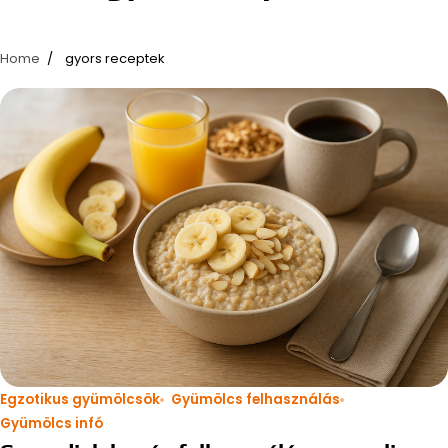
Home
gyors receptek
Egzotikus gyümölcsök
Gyümölcs felhasználás
Gyümölcs infó