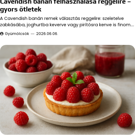
Cavendish banán felhasználása reggelire –
gyors ötletek
A Cavendish banán remek választás reggelire: szeletelve
zabkásába, joghurtba keverve vagy pirítósra kenve is finom.…
Gyümölcsök
2026.06.06.