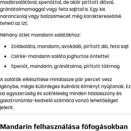
madársalátával, spenóttal, de akár pirított dióval,
gránátalmamaggal vagy feta sajttal is. Egy kis
narancsolaj vagy balzsamecet még karakteresebbé
teheti az ízt.
Néhány ötlet mandarin salátákhoz:
Zöldsaláta, mandarin, avokádó, pirított dió, feta sajt
Csirke-mandarin saláta joghurtos öntettel
Spenót, mandarin, gránátalma, pirított tökmag
A saláták elkészítése mindössze pár percet vesz
igénybe, mégis különleges kulináris élményt nyújtanak. Ez
az egyszerűség és sokféleség minden háziasszony és
gasztronómia-kedvelő számára vonzó lehetőséget
jelent.
Mandarin felhasználása főfogásokban