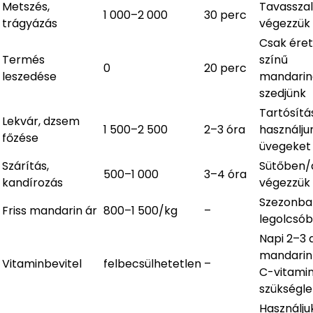
Metszés,
Tavasszal
1 000–2 000
30 perc
trágyázás
végezzük
Csak éret
Termés
színű
0
20 perc
leszedése
mandarin
szedjünk
Tartósítá
Lekvár, dzsem
1 500–2 500
2–3 óra
használjun
főzése
üvegeket
Szárítás,
Sütőben/
500–1 000
3–4 óra
kandírozás
végezzük
Szezonba
Friss mandarin ár
800–1 500/kg
–
legolcsó
Napi 2–3 
mandarin 
Vitaminbevitel
felbecsülhetetlen
–
C-vitami
szükségle
Használju