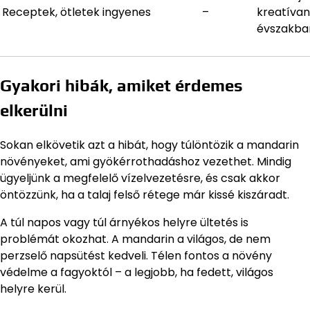
Receptek, ötletek
ingyenes
–
kreatíva
évszakba
Gyakori hibák, amiket érdemes
elkerülni
Sokan elkövetik azt a hibát, hogy túlöntözik a mandarin
növényeket, ami gyökérrothadáshoz vezethet. Mindig
ügyeljünk a megfelelő vízelvezetésre, és csak akkor
öntözzünk, ha a talaj felső rétege már kissé kiszáradt.
A túl napos vagy túl árnyékos helyre ültetés is
problémát okozhat. A mandarin a világos, de nem
perzselő napsütést kedveli. Télen fontos a növény
védelme a fagyoktól – a legjobb, ha fedett, világos
helyre kerül.