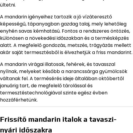
ültetni.
A mandarin igényeihez tartozik a jó vízáteresztő
képességű, tápanyagban gazdag talaj, mely lehetőleg
enyhén savas kémhatású. Fontos a rendszeres öntözés,
különösen a növekedési időszakban és a termésképzés
alatt. A megfelelő gondozás, metszés, trágyázás mellett
akár saját termesztésből is élvezhetjük a friss mandarint.
A mandarin virágai illatosak, fehérek, és tavasszal
nyílnak, melyeket később a narancssárga gyümölcsök
váltanak fel. A termésérés ideje általában októbertől
januárig tart, de megfelelő tárolással és
termesztéstechnológiával szinte egész évben
hozzáférhetünk.
Frissítő mandarin italok a tavaszi-
nyári időszakra