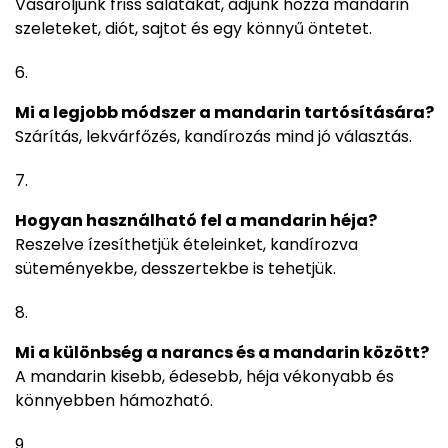
Vásároljunk friss salátákat, adjunk hozzá mandarin
szeleteket, diót, sajtot és egy könnyű öntetet.
Mi a legjobb módszer a mandarin tartósítására?
Szárítás, lekvárfőzés, kandírozás mind jó választás.
Hogyan használható fel a mandarin héja?
Reszelve ízesíthetjük ételeinket, kandírozva
süteményekbe, desszertekbe is tehetjük.
Mi a különbség a narancs és a mandarin között?
A mandarin kisebb, édesebb, héja vékonyabb és
könnyebben hámozható.