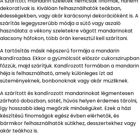
A szárított mandarin szeletek nemcsak finomak, hanem
dekoratívak is. Kiválóan felhasználhatók teákban,
édességekben, vagy akár karácsonyi dekorációként is. A
szárítás legegyszerűbb módja a sütő vagy aszaló
használata: a vékony szeletekre vágott mandarinokat
alacsony hőfokon, több órán keresztül kell szárítani.
A tartósítás másik népszerű formája a mandarin
kandírozása. Ekkor a gyümölcsöt először cukorszirupban
főzzük, majd szárítjuk. Kandírozott formában a mandarin
héja is felhasználható, amely különleges ízt ad
süteményeknek, bonbonoknak vagy akár müzliknek.
A szárított és kandírozott mandarinokat légmentesen
zárható dobozban, sötét, hűvös helyen érdemes tárolni,
így hosszabb ideig megőrzik minőségüket. Ezek a házi
készítésű finomságok egész évben elérhetők, és
bármikor felhasználhatók sütikhez, desszertekhez vagy
akár teákhoz is.