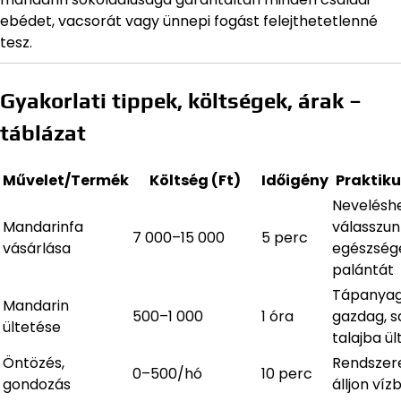
ebédet, vacsorát vagy ünnepi fogást felejthetetlenné
tesz.
Gyakorlati tippek, költségek, árak –
táblázat
Művelet/Termék
Költség (Ft)
Időigény
Praktik
Nevelésh
Mandarinfa
válasszun
7 000–15 000
5 perc
vásárlása
egészség
palántát
Tápanya
Mandarin
500–1 000
1 óra
gazdag, s
ültetése
talajba ül
Öntözés,
Rendszere
0–500/hó
10 perc
gondozás
álljon víz