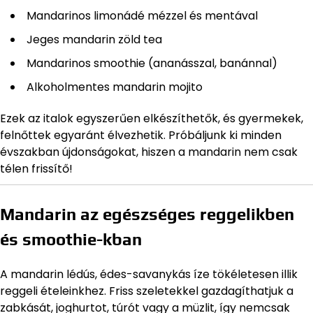
Mandarinos limonádé mézzel és mentával
Jeges mandarin zöld tea
Mandarinos smoothie (ananásszal, banánnal)
Alkoholmentes mandarin mojito
Ezek az italok egyszerűen elkészíthetők, és gyermekek,
felnőttek egyaránt élvezhetik. Próbáljunk ki minden
évszakban újdonságokat, hiszen a mandarin nem csak
télen frissítő!
Mandarin az egészséges reggelikben
és smoothie-kban
A mandarin lédús, édes-savanykás íze tökéletesen illik
reggeli ételeinkhez. Friss szeletekkel gazdagíthatjuk a
zabkását, joghurtot, túrót vagy a müzlit, így nemcsak