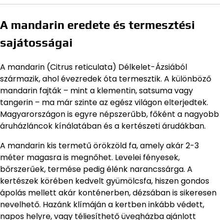
A mandarin eredete és termesztési
sajátosságai
A mandarin (Citrus reticulata) Délkelet-Ázsiából
származik, ahol évezredek óta termesztik. A különböző
mandarin fajták – mint a klementin, satsuma vagy
tangerin – ma már szinte az egész világon elterjedtek.
Magyarországon is egyre népszerűbb, főként a nagyobb
áruházláncok kínálatában és a kertészeti árudákban.
A mandarin kis termetű örökzöld fa, amely akár 2-3
méter magasra is megnőhet. Levelei fényesek,
bőrszerűek, termése pedig élénk narancssárga. A
kertészek körében kedvelt gyümölcsfa, hiszen gondos
ápolás mellett akár konténerben, dézsában is sikeresen
nevelhető. Hazánk klímáján a kertben inkább védett,
napos helyre, vagy téliesíthető üvegházba ajánlott