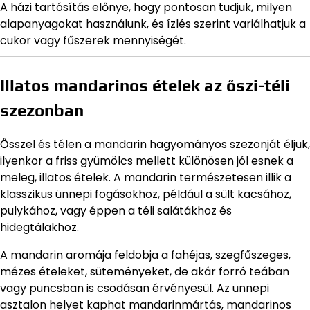
A házi tartósítás előnye, hogy pontosan tudjuk, milyen
alapanyagokat használunk, és ízlés szerint variálhatjuk a
cukor vagy fűszerek mennyiségét.
Illatos mandarinos ételek az őszi-téli
szezonban
Ősszel és télen a mandarin hagyományos szezonját éljük,
ilyenkor a friss gyümölcs mellett különösen jól esnek a
meleg, illatos ételek. A mandarin természetesen illik a
klasszikus ünnepi fogásokhoz, például a sült kacsához,
pulykához, vagy éppen a téli salátákhoz és
hidegtálakhoz.
A mandarin aromája feldobja a fahéjas, szegfűszeges,
mézes ételeket, süteményeket, de akár forró teában
vagy puncsban is csodásan érvényesül. Az ünnepi
asztalon helyet kaphat mandarinmártás, mandarinos