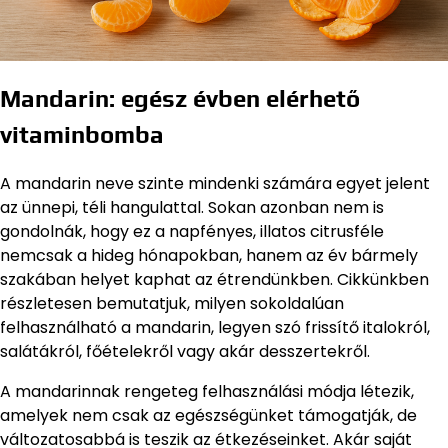
Mandarin: egész évben elérhető
vitaminbomba
A mandarin neve szinte mindenki számára egyet jelent
az ünnepi, téli hangulattal. Sokan azonban nem is
gondolnák, hogy ez a napfényes, illatos citrusféle
nemcsak a hideg hónapokban, hanem az év bármely
szakában helyet kaphat az étrendünkben. Cikkünkben
részletesen bemutatjuk, milyen sokoldalúan
felhasználható a mandarin, legyen szó frissítő italokról,
salátákról, főételekről vagy akár desszertekről.
A mandarinnak rengeteg felhasználási módja létezik,
amelyek nem csak az egészségünket támogatják, de
változatosabbá is teszik az étkezéseinket. Akár saját