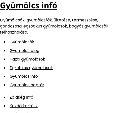
Gyümölcs infó
Gyümölcsök, gyümölcsfák, ültetése, termesztése,
gondozása, egzotikus gyümölcsök, bogyós gyümölcsök
felhasználása.
Gyümölcsök
Gyümölcs blog
Hazai gyümölcsök
Egzotikus gyümölcsök
Gyümölcs infó
Gyümölcs naptár
Zöldség infó
Kezdő kertész