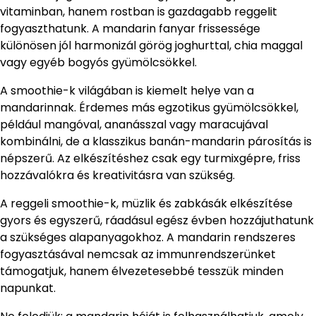
vitaminban, hanem rostban is gazdagabb reggelit
fogyaszthatunk. A mandarin fanyar frissessége
különösen jól harmonizál görög joghurttal, chia maggal
vagy egyéb bogyós gyümölcsökkel.
A smoothie-k világában is kiemelt helye van a
mandarinnak. Érdemes más egzotikus gyümölcsökkel,
például mangóval, ananásszal vagy maracujával
kombinálni, de a klasszikus banán-mandarin párosítás is
népszerű. Az elkészítéshez csak egy turmixgépre, friss
hozzávalókra és kreativitásra van szükség.
A reggeli smoothie-k, müzlik és zabkásák elkészítése
gyors és egyszerű, ráadásul egész évben hozzájuthatunk
a szükséges alapanyagokhoz. A mandarin rendszeres
fogyasztásával nemcsak az immunrendszerünket
támogatjuk, hanem élvezetesebbé tesszük minden
napunkat.