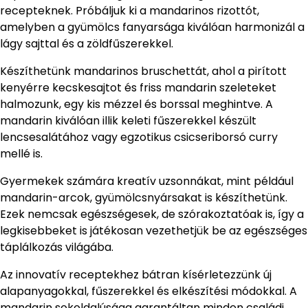
recepteknek. Próbáljuk ki a mandarinos rizottót,
amelyben a gyümölcs fanyarsága kiválóan harmonizál a
lágy sajttal és a zöldfűszerekkel.
Készíthetünk mandarinos bruschettát, ahol a pirított
kenyérre kecskesajtot és friss mandarin szeleteket
halmozunk, egy kis mézzel és borssal meghintve. A
mandarin kiválóan illik keleti fűszerekkel készült
lencsesalátához vagy egzotikus csicseriborsó curry
mellé is.
Gyermekek számára kreatív uzsonnákat, mint például
mandarin-arcok, gyümölcsnyársakat is készíthetünk.
Ezek nemcsak egészségesek, de szórakoztatóak is, így a
legkisebbeket is játékosan vezethetjük be az egészséges
táplálkozás világába.
Az innovatív receptekhez bátran kísérletezzünk új
alapanyagokkal, fűszerekkel és elkészítési módokkal. A
mandarin sokoldalúsága garantáltan minden családi