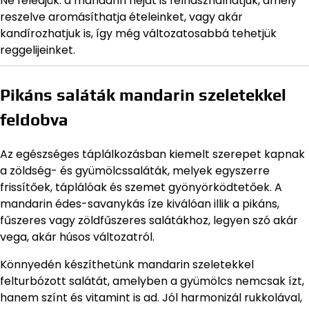
Ne feledjük: a mandarin héját is felhasználhatjuk, amely
reszelve aromásíthatja ételeinket, vagy akár
kandírozhatjuk is, így még változatosabbá tehetjük
reggelijeinket.
Pikáns saláták mandarin szeletekkel
feldobva
Az egészséges táplálkozásban kiemelt szerepet kapnak
a zöldség- és gyümölcssaláták, melyek egyszerre
frissítőek, táplálóak és szemet gyönyörködtetőek. A
mandarin édes-savanykás íze kiválóan illik a pikáns,
fűszeres vagy zöldfűszeres salátákhoz, legyen szó akár
vega, akár húsos változatról.
Könnyedén készíthetünk mandarin szeletekkel
felturbózott salátát, amelyben a gyümölcs nemcsak ízt,
hanem színt és vitamint is ad. Jól harmonizál rukkolával,