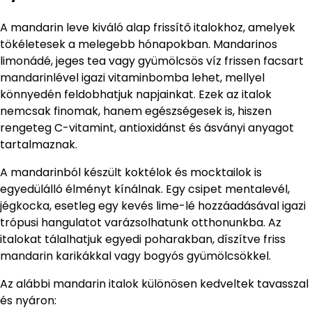
A mandarin leve kiváló alap frissítő italokhoz, amelyek
tökéletesek a melegebb hónapokban. Mandarinos
limonádé, jeges tea vagy gyümölcsös víz frissen facsart
mandarinlével igazi vitaminbomba lehet, mellyel
könnyedén feldobhatjuk napjainkat. Ezek az italok
nemcsak finomak, hanem egészségesek is, hiszen
rengeteg C-vitamint, antioxidánst és ásványi anyagot
tartalmaznak.
A mandarinból készült koktélok és mocktailok is
egyedülálló élményt kínálnak. Egy csipet mentalevél,
jégkocka, esetleg egy kevés lime-lé hozzáadásával igazi
trópusi hangulatot varázsolhatunk otthonunkba. Az
italokat tálalhatjuk egyedi poharakban, díszítve friss
mandarin karikákkal vagy bogyós gyümölcsökkel.
Az alábbi mandarin italok különösen kedveltek tavasszal
és nyáron: