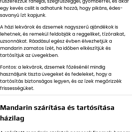
fűszerezzük fahéjjal, szegfűszeggel, gyömbérrel, és akár
egy kevés csilit is adhatunk hozzá, hogy pikáns, édes-
savanyú ízt kapjunk.
A házi lekvárok és dzsemek nagyszerű ajándékok is
lehetnek, és remekül feldobják a reggeliket, tízóraikat,
uzsonnákat. Ráadásul egész évben élvezhetjük a
mandarin zamatos ízét, ha időben elkészítjük és
tartósítjuk az üvegekben.
Fontos: a lekvárok, dzsemek főzésénél mindig
használjunk tiszta üvegeket és fedeleket, hogy a
tartósítás biztonságos legyen, és az ízek megőrizzék
frissességüket.
Mandarin szárítása és tartósítása
házilag