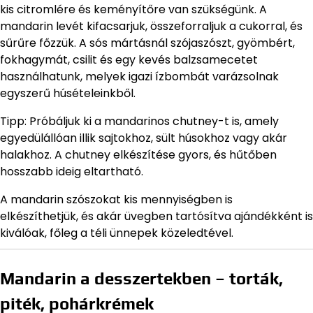
kis citromlére és keményítőre van szükségünk. A
mandarin levét kifacsarjuk, összeforraljuk a cukorral, és
sűrűre főzzük. A sós mártásnál szójaszószt, gyömbért,
fokhagymát, csilit és egy kevés balzsamecetet
használhatunk, melyek igazi ízbombát varázsolnak
egyszerű húsételeinkből.
Tipp: Próbáljuk ki a mandarinos chutney-t is, amely
egyedülállóan illik sajtokhoz, sült húsokhoz vagy akár
halakhoz. A chutney elkészítése gyors, és hűtőben
hosszabb ideig eltartható.
A mandarin szószokat kis mennyiségben is
elkészíthetjük, és akár üvegben tartósítva ajándékként is
kiválóak, főleg a téli ünnepek közeledtével.
Mandarin a desszertekben – torták,
piték, pohárkrémek