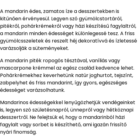
A mandarin édes, zamatos íze a desszertekben is
kitűnően érvényesül. Legyen szó gyümölcstortáról,
pitékről, pohárkrémekről vagy házi készítésű fagylaltról,
a mandarin minden édességet különlegessé tesz. A friss
gyümölcsszeletek és reszelt héj dekoratívvá és ízletessé
varázsolják a süteményeket.
A mandarin piték ropogós tésztával, vaníliás vagy
mascarpone krémmel az egész család kedvence lehet.
Pohárkrémekhez keverhetünk natúr joghurtot, tejszínt,
zabpelyhet és friss mandarint, így gyors, egészséges
édességet varázsolhatunk.
Mandarinos édességekkel lenyűgözhetjük vendégeinket
is, legyen szó születésnapról, ünnepről vagy hétköznapi
desszertről. Ne felejtsük el, hogy a mandarinból házi
fagylalt vagy sorbet is készíthető, ami igazán frissítő
nyári finomság.