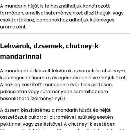
A mandarin héját is felhasználhatjuk kandírozott
formában, amellyel süteményeinket díszíthetjük, vagy
csokitortákhoz, bonbonokhoz adhatjuk különleges
aromaként.
Lekvárok, dzsemek, chutney-k
mandarinnal
A mandarinból készült lekvárok, dzsemek és chutney-k
különlegesen finomak, és egész évben élvezhetjük őket.
A házilag készített mandarinlekvár friss pirítóson,
palacsintán vagy süteményben semmihez sem
hasonlítható ízélményt nyújt.
A dzsem készítéséhez a mandarin húsát és héját
összefőzzük cukorral, citromlével, szükség esetén
pektinnel vagy zselésítővel. A chutney-k esetében