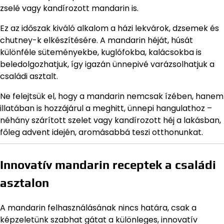
zselé vagy kandírozott mandarin is.
Ez az időszak kiváló alkalom a házi lekvárok, dzsemek és
chutney-k elkészítésére. A mandarin héját, húsát
különféle süteményekbe, kuglófokba, kalácsokba is
beledolgozhatjuk, így igazán ünnepivé varázsolhatjuk a
családi asztalt.
Ne felejtsük el, hogy a mandarin nemcsak ízében, hanem
illatában is hozzájárul a meghitt, ünnepi hangulathoz –
néhány szárított szelet vagy kandírozott héj a lakásban,
főleg advent idején, aromásabbá teszi otthonunkat.
Innovatív mandarin receptek a családi
asztalon
A mandarin felhasználásának nincs határa, csak a
képzeletünk szabhat gátat a különleges, innovatív