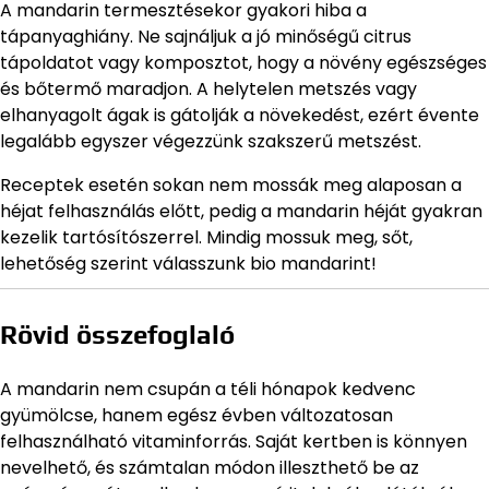
A mandarin termesztésekor gyakori hiba a
tápanyaghiány. Ne sajnáljuk a jó minőségű citrus
tápoldatot vagy komposztot, hogy a növény egészséges
és bőtermő maradjon. A helytelen metszés vagy
elhanyagolt ágak is gátolják a növekedést, ezért évente
legalább egyszer végezzünk szakszerű metszést.
Receptek esetén sokan nem mossák meg alaposan a
héjat felhasználás előtt, pedig a mandarin héját gyakran
kezelik tartósítószerrel. Mindig mossuk meg, sőt,
lehetőség szerint válasszunk bio mandarint!
Rövid összefoglaló
A mandarin nem csupán a téli hónapok kedvenc
gyümölcse, hanem egész évben változatosan
felhasználható vitaminforrás. Saját kertben is könnyen
nevelhető, és számtalan módon illeszthető be az