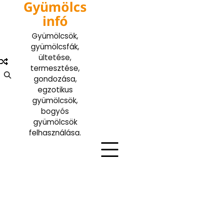
Gyümölcs
Skip
to
infó
content
Gyümölcsök,
gyümölcsfák,
ültetése,
termesztése,
gondozása,
egzotikus
gyümölcsök,
bogyós
gyümölcsök
felhasználása.