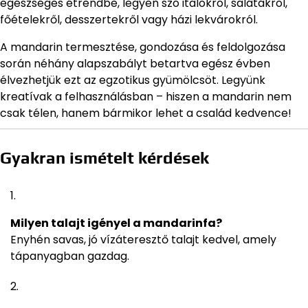
egészséges étrendbe, legyen szó italokról, salátákról,
főételekről, desszertekről vagy házi lekvárokról.
A mandarin termesztése, gondozása és feldolgozása
során néhány alapszabályt betartva egész évben
élvezhetjük ezt az egzotikus gyümölcsöt. Legyünk
kreatívak a felhasználásban – hiszen a mandarin nem
csak télen, hanem bármikor lehet a család kedvence!
Gyakran ismételt kérdések
Milyen talajt igényel a mandarinfa?
Enyhén savas, jó vízáteresztő talajt kedvel, amely
tápanyagban gazdag.