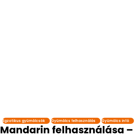
Egzotikus gyümölcsök
Gyümölcs felhasználás
Gyümölcs infó
Mandarin felhasználása –