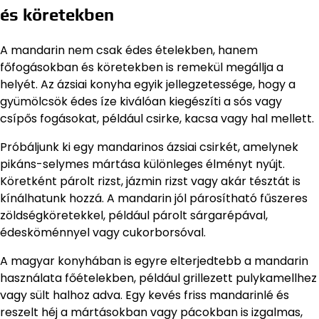
és köretekben
A mandarin nem csak édes ételekben, hanem
főfogásokban és köretekben is remekül megállja a
helyét. Az ázsiai konyha egyik jellegzetessége, hogy a
gyümölcsök édes íze kiválóan kiegészíti a sós vagy
csípős fogásokat, például csirke, kacsa vagy hal mellett.
Próbáljunk ki egy mandarinos ázsiai csirkét, amelynek
pikáns-selymes mártása különleges élményt nyújt.
Köretként párolt rizst, jázmin rizst vagy akár tésztát is
kínálhatunk hozzá. A mandarin jól párosítható fűszeres
zöldségköretekkel, például párolt sárgarépával,
édesköménnyel vagy cukorborsóval.
A magyar konyhában is egyre elterjedtebb a mandarin
használata főételekben, például grillezett pulykamellhez
vagy sült halhoz adva. Egy kevés friss mandarinlé és
reszelt héj a mártásokban vagy pácokban is izgalmas,