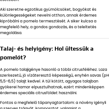
Aki szeretne egzotikus gyümölcsöket, bogyókat és
különlegességeket nevelni otthon, annak érdemes
kipróbálni a pomelo termesztését. A siker kulcsa a
megfelelő hely, a gondos gondozás, és a teleltetés
megoldása.
Talaj- és helyigény: Hol ültessük a
pomelót?
A pomelo talajigénye hasonló a többi citrusféléhez. Laza
szerkezetű, jó vízáteresztő képességű, enyhén savas (pH
5,5–6,5) talajt kedvel. A túl kötött, agyagos talajban
gyökerei hamar elpusztulhatnak, ezért mindenképpen
érdemes speciális citrusföldet használni.
Fontos a megfelelő tápanyagtartalom: a növény igényli
a szerves trágyát, komposztot, valamint a