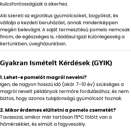
kulcsfontosságúak a sikerhez.
Aki szereti az egzotikus gyümölcsöket, bogyókat, és
vállalja a kezdeti beruházást, annak mindenképpen
megéri belevágni. A saját termesztésű pomelo nemcsak
finom, de egészséges is, ráadásul igazi különlegesség a
kertünkben, üvegházunkban.
Gyakran Ismételt Kérdések (GYIK)
1. Lehet-e pomelót magról nevelni?
Igen, de nagyon hosszú idő (akár 7–10 év) szükséges a
magról nevelt példányok termőre fordulásához, és nem
biztos, hogy azonos tulajdonságú gyümölcsöt hoznak.
2. Mikor érdemes elültetni a pomelo csemetét?
Tavasszal, amikor már tartósan 15°C fölött van a
hőmérséklet, és elmúlt a fagyveszély.