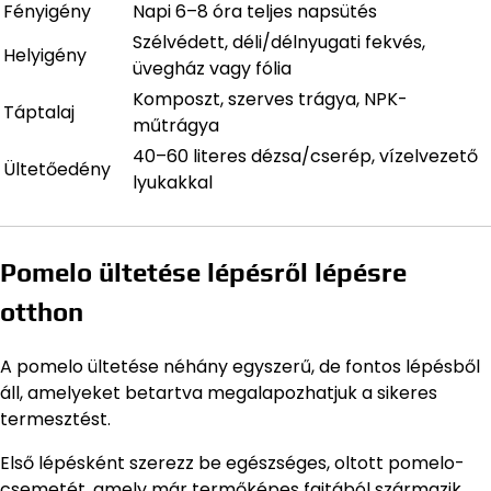
Fényigény
Napi 6–8 óra teljes napsütés
Szélvédett, déli/délnyugati fekvés,
Helyigény
üvegház vagy fólia
Komposzt, szerves trágya, NPK-
Táptalaj
műtrágya
40–60 literes dézsa/cserép, vízelvezető
Ültetőedény
lyukakkal
Pomelo ültetése lépésről lépésre
otthon
A pomelo ültetése néhány egyszerű, de fontos lépésből
áll, amelyeket betartva megalapozhatjuk a sikeres
termesztést.
Első lépésként szerezz be egészséges, oltott pomelo-
csemetét, amely már termőképes fajtából származik.