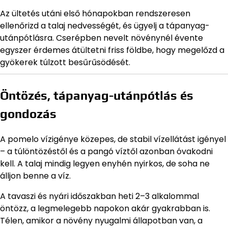
Az ültetés utáni első hónapokban rendszeresen
ellenőrizd a talaj nedvességét, és ügyelj a tápanyag-
utánpótlásra. Cserépben nevelt növénynél évente
egyszer érdemes átültetni friss földbe, hogy megelőzd a
gyökerek túlzott besűrűsödését.
Öntözés, tápanyag-utánpótlás és
gondozás
A pomelo vízigénye közepes, de stabil vízellátást igényel
– a túlöntözéstől és a pangó víztől azonban óvakodni
kell. A talaj mindig legyen enyhén nyirkos, de soha ne
álljon benne a víz.
A tavaszi és nyári időszakban heti 2–3 alkalommal
öntözz, a legmelegebb napokon akár gyakrabban is.
Télen, amikor a növény nyugalmi állapotban van, a