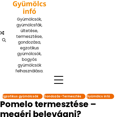
Gyümölcs
Skip
to
infó
content
Gyümölcsök,
gyümölcsfák,
ültetése,
termesztése,
gondozása,
egzotikus
gyümölcsök,
bogyós
gyümölcsök
felhasználása.
Egzotikus gyümölcsök
Gondozás-Termesztés
Gyümölcs infó
Pomelo termesztése –
megéri belevágni?