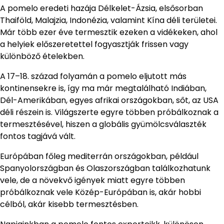
A pomelo eredeti hazája Délkelet-Ázsia, elsősorban
Thaiföld, Malajzia, Indonézia, valamint Kína déli területei.
Már több ezer éve termesztik ezeken a vidékeken, ahol
a helyiek előszeretettel fogyasztják frissen vagy
különböző ételekben.
A 17–18. század folyamán a pomelo eljutott más
kontinensekre is, így ma már megtalálható Indiában,
Dél-Amerikában, egyes afrikai országokban, sőt, az USA
déli részein is. Világszerte egyre többen próbálkoznak a
termesztésével, hiszen a globális gyümölcsválaszték
fontos tagjává vált.
Európában főleg mediterrán országokban, például
Spanyolországban és Olaszországban találkozhatunk
vele, de a növekvő igények miatt egyre többen
próbálkoznak vele Közép-Európában is, akár hobbi
célból, akár kisebb termesztésben.