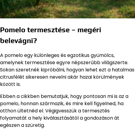
Pomelo termesztése – megéri
belevágni?
A pomelo egy különleges és egzotikus gyümölcs,
amelynek termesztése egyre népszerűbb világszerte.
Sokan szeretnék kipróbálni, hogyan lehet ezt a hatalmas
citrusfélét sikeresen nevelni akár hazai körülmények
között is.
Ebben a cikkben bemutatjuk, hogy pontosan mi is az a
pomelo, honnan származik, és mire kell figyelned, ha
otthon ültetnéd el. Végigvesszük a termesztés
folyamatát a hely kiválasztásától a gondozáson át
egészen a szüretig.