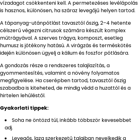
vízadagot csökkenteni kell. A permetezéses levélápolás
is hasznos, különösen, ha száraz levegőjű helyen tartod.
A tápanyag-utánpótlást tavasztól őszig, 2–4 hetente
célszerű végezni citrusok számára készült komplex
műtrágyával. A szerves trágya, komposzt, esetleg
humusz is jótékony hatású. A virágzás és terméskötés
idején különösen ügyelj a kálium és foszfor pótlására.
A gondozás része a rendszeres talajlazítás, a
gyommentesítés, valamint a növény folyamatos
megfigyelése. Ha cserépben tartod, tavasztól őszig
szabadba is kiteheted, de mindig védd a huzattól és a
hirtelen lehűléstől.
Gyakorlati tippek:
Soha ne öntözd túl, inkább többször kevesebbet
adj.
Levegős, laza szerkezetű talajban nevelkedik a