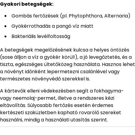
Gyakori betegségek:
Gombás fertőzések (pl. Phytophthora, Alternaria)
Gyökérrothadás a pangó víz miatt
Bakteriális levélfoltosság
A betegségek megelőzésének kulcsa a helyes öntözés
(sose álljon a víz a gyökér körül!), a jó levegőztetés, és a
tiszta, egészséges ültetőközeg használata. Hasznos lehet
a növényt időnként lepermetezni csalánlével vagy
természetes növényvédő szerekkel is.
A kártevők elleni védekezésben segít a fokhagyma-
vagy neemolaj-permet, illetve a rendszeres kézi
eltávolítás. Súlyosabb fertőzés esetén érdemes
kertészeti szaküzletben kapható rovarölő szereket
használni, mindig a használati utasítás szerint.