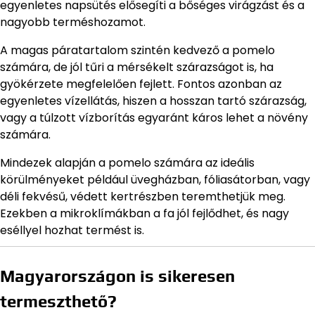
egyenletes napsütés elősegíti a bőséges virágzást és a
nagyobb terméshozamot.
A magas páratartalom szintén kedvező a pomelo
számára, de jól tűri a mérsékelt szárazságot is, ha
gyökérzete megfelelően fejlett. Fontos azonban az
egyenletes vízellátás, hiszen a hosszan tartó szárazság,
vagy a túlzott vízborítás egyaránt káros lehet a növény
számára.
Mindezek alapján a pomelo számára az ideális
körülményeket például üvegházban, fóliasátorban, vagy
déli fekvésű, védett kertrészben teremthetjük meg.
Ezekben a mikroklímákban a fa jól fejlődhet, és nagy
eséllyel hozhat termést is.
Magyarországon is sikeresen
termeszthető?