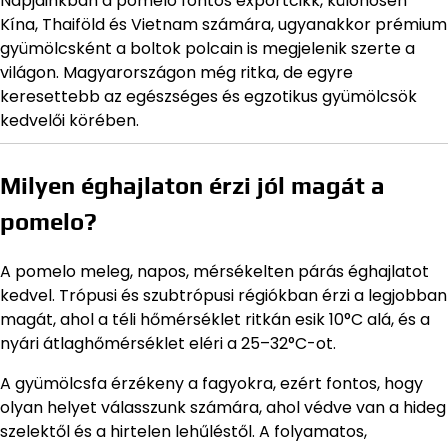
Napjainkban a pomelo fontos exportcikk, különösen
Kína, Thaiföld és Vietnam számára, ugyanakkor prémium
gyümölcsként a boltok polcain is megjelenik szerte a
világon. Magyarországon még ritka, de egyre
keresettebb az egészséges és egzotikus gyümölcsök
kedvelői körében.
Milyen éghajlaton érzi jól magát a
pomelo?
A pomelo meleg, napos, mérsékelten párás éghajlatot
kedvel. Trópusi és szubtrópusi régiókban érzi a legjobban
magát, ahol a téli hőmérséklet ritkán esik 10°C alá, és a
nyári átlaghőmérséklet eléri a 25–32°C-ot.
A gyümölcsfa érzékeny a fagyokra, ezért fontos, hogy
olyan helyet válasszunk számára, ahol védve van a hideg
szelektől és a hirtelen lehűléstől. A folyamatos,