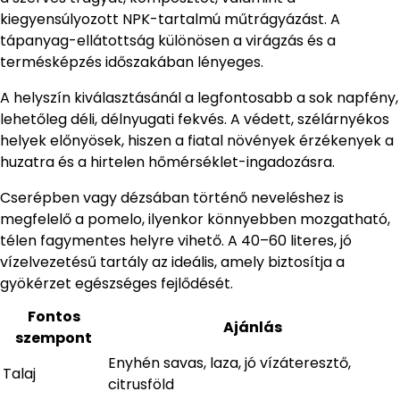
kiegyensúlyozott NPK-tartalmú műtrágyázást. A
tápanyag-ellátottság különösen a virágzás és a
termésképzés időszakában lényeges.
A helyszín kiválasztásánál a legfontosabb a sok napfény,
lehetőleg déli, délnyugati fekvés. A védett, szélárnyékos
helyek előnyösek, hiszen a fiatal növények érzékenyek a
huzatra és a hirtelen hőmérséklet-ingadozásra.
Cserépben vagy dézsában történő neveléshez is
megfelelő a pomelo, ilyenkor könnyebben mozgatható,
télen fagymentes helyre vihető. A 40–60 literes, jó
vízelvezetésű tartály az ideális, amely biztosítja a
gyökérzet egészséges fejlődését.
Fontos
Ajánlás
szempont
Enyhén savas, laza, jó vízáteresztő,
Talaj
citrusföld