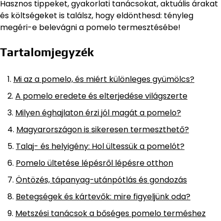
Hasznos tippeket, gyakorlati tanácsokat, aktuális árakat
és költségeket is találsz, hogy eldönthesd: tényleg
megéri-e belevágni a pomelo termesztésébe!
Tartalomjegyzék
Mi az a pomelo, és miért különleges gyümölcs?
A pomelo eredete és elterjedése világszerte
Milyen éghajlaton érzi jól magát a pomelo?
Magyarországon is sikeresen termeszthető?
Talaj- és helyigény: Hol ültessük a pomelót?
Pomelo ültetése lépésről lépésre otthon
Öntözés, tápanyag-utánpótlás és gondozás
Betegségek és kártevők: mire figyeljünk oda?
Metszési tanácsok a bőséges pomelo terméshez