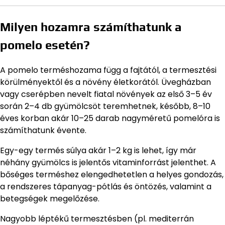
Milyen hozamra számíthatunk a
pomelo esetén?
A pomelo terméshozama függ a fajtától, a termesztési
körülményektől és a növény életkorától. Üvegházban
vagy cserépben nevelt fiatal növények az első 3–5 év
során 2–4 db gyümölcsöt teremhetnek, később, 8–10
éves korban akár 10–25 darab nagyméretű pomelóra is
számíthatunk évente.
Egy-egy termés súlya akár 1–2 kg is lehet, így már
néhány gyümölcs is jelentős vitaminforrást jelenthet. A
bőséges terméshez elengedhetetlen a helyes gondozás,
a rendszeres tápanyag-pótlás és öntözés, valamint a
betegségek megelőzése.
Nagyobb léptékű termesztésben (pl. mediterrán