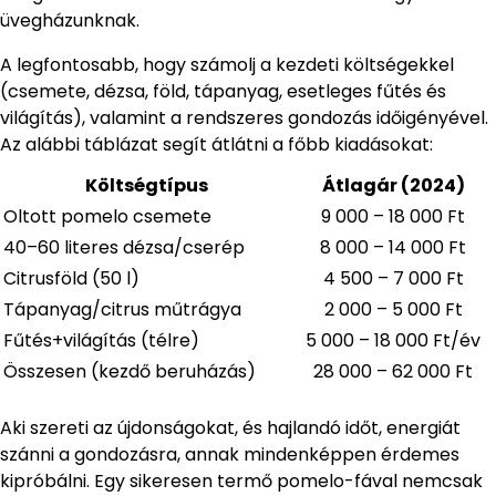
üvegházunknak.
A legfontosabb, hogy számolj a kezdeti költségekkel
(csemete, dézsa, föld, tápanyag, esetleges fűtés és
világítás), valamint a rendszeres gondozás időigényével.
Az alábbi táblázat segít átlátni a főbb kiadásokat:
Költségtípus
Átlagár (2024)
Oltott pomelo csemete
9 000 – 18 000 Ft
40–60 literes dézsa/cserép
8 000 – 14 000 Ft
Citrusföld (50 l)
4 500 – 7 000 Ft
Tápanyag/citrus műtrágya
2 000 – 5 000 Ft
Fűtés+világítás (télre)
5 000 – 18 000 Ft/év
Összesen (kezdő beruházás)
28 000 – 62 000 Ft
Aki szereti az újdonságokat, és hajlandó időt, energiát
szánni a gondozásra, annak mindenképpen érdemes
kipróbálni. Egy sikeresen termő pomelo-fával nemcsak