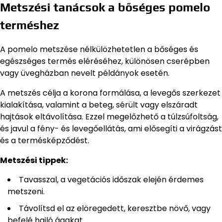
Metszési tanácsok a bőséges pomelo
terméshez
A pomelo metszése nélkülözhetetlen a bőséges és
egészséges termés eléréséhez, különösen cserépben
vagy üvegházban nevelt példányok esetén.
A metszés célja a korona formálása, a levegős szerkezet
kialakítása, valamint a beteg, sérült vagy elszáradt
hajtások eltávolítása. Ezzel megelőzhető a túlzsúfoltság,
és javul a fény- és levegőellátás, ami elősegíti a virágzást
és a termésképződést.
Metszési tippek:
Tavasszal, a vegetációs időszak elején érdemes
metszeni.
Távolítsd el az elöregedett, keresztbe növő, vagy
befelé hajló ágakat.