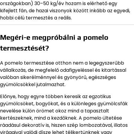
országokban) 30–50 kg/év hozam is elérhető egy
kifejlett fán, de hazai viszonyok között inkább az egyedi,
hobbi célú termesztés a reális.
Megéri-e megpróbálni a pomelo
termesztését?
A pomelo termesztése otthon nem a legegyszerűbb
vállalkozás, de megfelelő odafigyeléssel és kitartással
valóban sikerélménnyel és gyönyörű, egészséges
gyümölcsökkel jutalmazhat.
Előnye, hogy egyre többen keresik az egzotikus
gyümölcsöket, bogyókat, és a különleges gyümölcsfák
nevelése külön örömet okoz mind a tapasztalt
kertészeknek, mind a kezdőknek. A pomelo ültetése
ráadásul dekoratív is, hiszen szép lombozatával, illatos
virágaival valódi dísze lehet télikertünknek vagy