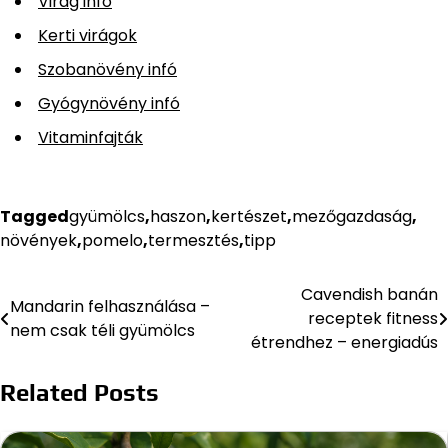
Virág infó
Kerti virágok
Szobanövény infó
Gyógynövény infó
Vitaminfajták
Tagged
gyümölcs
,
haszon
,
kertészet
,
mezőgazdaság
,
növények
,
pomelo
,
termesztés
,
tipp
Cavendish banán
Bejegyzés
Mandarin felhasználása –
receptek fitness
nem csak téli gyümölcs
navigáció
étrendhez – energiadús
Related Posts