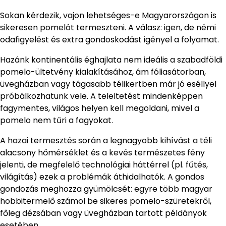
Sokan kérdezik, vajon lehetséges-e Magyarországon is
sikeresen pomelót termeszteni. A válasz: igen, de némi
odafigyelést és extra gondoskodást igényel a folyamat.
Hazánk kontinentális éghajlata nem ideális a szabadföldi
pomelo-ültetvény kialakításához, ám fóliasátorban,
üvegházban vagy tágasabb télikertben már jó eséllyel
próbálkozhatunk vele. A teleltetést mindenképpen
fagymentes, világos helyen kell megoldani, mivel a
pomelo nem tűri a fagyokat.
A hazai termesztés során a legnagyobb kihívást a téli
alacsony hőmérséklet és a kevés természetes fény
jelenti, de megfelelő technológiai háttérrel (pl. fűtés,
világítás) ezek a problémák áthidalhatók. A gondos
gondozás meghozza gyümölcsét: egyre több magyar
hobbitermelő számol be sikeres pomelo-szüretekről,
főleg dézsában vagy üvegházban tartott példányok
esetében.