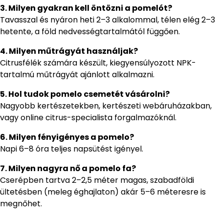
3. Milyen gyakran kell öntözni a pomelót?
Tavasszal és nyáron heti 2–3 alkalommal, télen elég 2–3
hetente, a föld nedvességtartalmától függően.
4. Milyen műtrágyát használjak?
Citrusfélék számára készült, kiegyensúlyozott NPK-
tartalmú műtrágyát ajánlott alkalmazni.
5. Hol tudok pomelo csemetét vásárolni?
Nagyobb kertészetekben, kertészeti webáruházakban,
vagy online citrus-specialista forgalmazóknál.
6. Milyen fényigényes a pomelo?
Napi 6–8 óra teljes napsütést igényel.
7. Milyen nagyra nő a pomelo fa?
Cserépben tartva 2–2,5 méter magas, szabadföldi
ültetésben (meleg éghajlaton) akár 5–6 méteresre is
megnőhet.