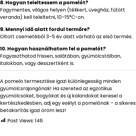
8. Hogyan teleltessem a pomelót?
Fagymentes, világos helyen (télikert, üvegház, fűtött
veranda) kell teleltetni, 10–15°C-on.
9. Mennyi idő alatt fordul termőre?
Oltott csemetéből 3–5 év alatt várható az első termés.
10. Hogyan használhatom fel a pomelót?
Fogyaszthatod frissen, salátában, gyümölcstálban,
italokban, vagy desszertként is.
A pomelo termesztése igazi különlegesség minden
gyümölcsrajongónak! Ha szereted az egzotikus
gyümölcsöket, bogyókat és új kalandokat keresel a
kertészkedésben, adj egy esélyt a pomelónak – a sikeres
betakarítás igazi öröm lesz!
Post Views:
146