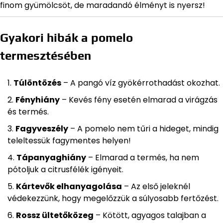
finom gyümölcsöt, de maradandó élményt is nyersz!
Gyakori hibák a pomelo
termesztésében
Túlöntözés
– A pangó víz gyökérrothadást okozhat.
Fényhiány
– Kevés fény esetén elmarad a virágzás
és termés.
Fagyveszély
– A pomelo nem tűri a hideget, mindig
teleltessük fagymentes helyen!
Tápanyaghiány
– Elmarad a termés, ha nem
pótoljuk a citrusfélék igényeit.
Kártevők elhanyagolása
– Az első jeleknél
védekezzünk, hogy megelőzzük a súlyosabb fertőzést.
Rossz ültetőközeg
– Kötött, agyagos talajban a