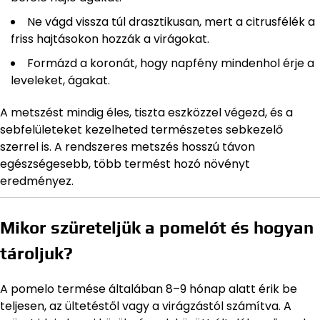
Ne vágd vissza túl drasztikusan, mert a citrusfélék a
friss hajtásokon hozzák a virágokat.
Formázd a koronát, hogy napfény mindenhol érje a
leveleket, ágakat.
A metszést mindig éles, tiszta eszközzel végezd, és a
sebfelületeket kezelheted természetes sebkezelő
szerrel is. A rendszeres metszés hosszú távon
egészségesebb, több termést hozó növényt
eredményez.
Mikor szüreteljük a pomelót és hogyan
tároljuk?
A pomelo termése általában 8–9 hónap alatt érik be
teljesen, az ültetéstől vagy a virágzástól számítva. A