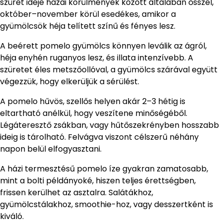
szüret ideje hazai körülmények között általában ősszel,
október–november körül esedékes, amikor a
gyümölcsök héja telített színű és fényes lesz.
A beérett pomelo gyümölcs könnyen leválik az ágról,
héja enyhén ruganyos lesz, és illata intenzívebb. A
szüretet éles metszőollóval, a gyümölcs szárával együtt
végezzük, hogy elkerüljük a sérülést.
A pomelo hűvös, szellős helyen akár 2–3 hétig is
eltartható anélkül, hogy veszítene minőségéből.
Légáteresztő zsákban, vagy hűtőszekrényben hosszabb
ideig is tárolható. Felvágva viszont célszerű néhány
napon belül elfogyasztani.
A házi termesztésű pomelo íze gyakran zamatosabb,
mint a bolti példányoké, hiszen teljes érettségben,
frissen kerülhet az asztalra. Salátákhoz,
gyümölcstálakhoz, smoothie-hoz, vagy desszertként is
kiváló.