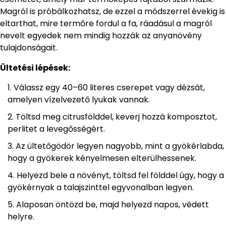
Magról is próbálkozhatsz, de ezzel a módszerrel évekig is
eltarthat, mire termőre fordul a fa, ráadásul a magról
nevelt egyedek nem mindig hozzák az anyanövény
tulajdonságait.
Ültetési lépések:
Válassz egy 40–60 literes cserepet vagy dézsát,
amelyen vízelvezető lyukak vannak.
Töltsd meg citrusfölddel, keverj hozzá komposztot,
perlitet a levegősségért.
Az ültetőgödör legyen nagyobb, mint a gyökérlabda,
hogy a gyökerek kényelmesen elterülhessenek.
Helyezd bele a növényt, töltsd fel földdel úgy, hogy a
gyökérnyak a talajszinttel egyvonalban legyen.
Alaposan öntözd be, majd helyezd napos, védett
helyre.