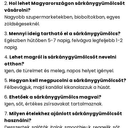
Hol lehet Magyarországon sárkánygyümölcsöt
vásárolni?
Nagyobb szupermarketekben, bioboltokban, egyes
zöldségeseknél.
Mennyi ideig tartható el a sárkánygyümölcs?
Egészben hűtőben 5-7 napig, felvágva legfeljebb 1-2
napig.
Lehet magról is sárkánygyümölcsöt nevelni
otthon?
Igen, de türelmet és meleg, napos helyet igényel.
Hogyan kell megpucolni a sárkánygyümölcsöt?
Félbevágjuk, majd kanállal kikanalazzuk a húsát.
Ehetőek a sárkánygyümölcs magvai?
Igen, sőt, értékes zsírsavakat tartalmaznak.
Milyen ételekhez ajánlott sárkánygyümölcsöt
használni?
Desszertek, saláták, italok, smoothie-k, reggelik, sőt,