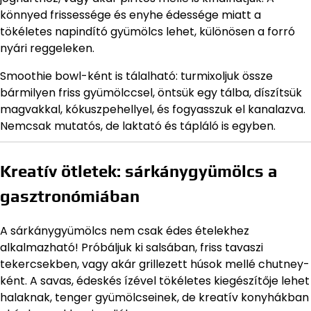
könnyed frissessége és enyhe édessége miatt a
tökéletes napindító gyümölcs lehet, különösen a forró
nyári reggeleken.
Smoothie bowl-ként is tálalható: turmixoljuk össze
bármilyen friss gyümölccsel, öntsük egy tálba, díszítsük
magvakkal, kókuszpehellyel, és fogyasszuk el kanalazva.
Nemcsak mutatós, de laktató és tápláló is egyben.
Kreatív ötletek: sárkánygyümölcs a
gasztronómiában
A sárkánygyümölcs nem csak édes ételekhez
alkalmazható! Próbáljuk ki salsában, friss tavaszi
tekercsekben, vagy akár grillezett húsok mellé chutney-
ként. A savas, édeskés ízével tökéletes kiegészítője lehet
halaknak, tenger gyümölcseinek, de kreatív konyhákban