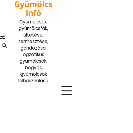
Gyümölcs
Skip
to
infó
content
Gyümölcsök,
gyümölcsfák,
ültetése,
termesztése,
gondozása,
egzotikus
gyümölcsök,
bogyós
gyümölcsök
felhasználása.