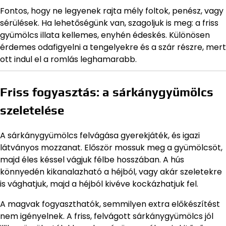
Fontos, hogy ne legyenek rajta mély foltok, penész, vagy
sérülések. Ha lehetőségünk van, szagoljuk is meg: a friss
gyümölcs illata kellemes, enyhén édeskés. Különösen
érdemes odafigyelni a tengelyekre és a szár részre, mert
ott indul el a romlás leghamarabb.
Friss fogyasztás: a sárkánygyümölcs
szeletelése
A sárkánygyümölcs felvágása gyerekjáték, és igazi
látványos mozzanat. Először mossuk meg a gyümölcsöt,
majd éles késsel vágjuk félbe hosszában. A hús
könnyedén kikanalazható a héjból, vagy akár szeletekre
is vághatjuk, majd a héjból kivéve kockázhatjuk fel.
A magvak fogyaszthatók, semmilyen extra előkészítést
nem igényelnek. A friss, felvágott sárkánygyümölcs jól