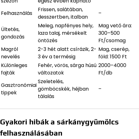
szezon
egész évben kapható
Frissen, salátában,
Felhasználás
–
desszertben, italban
Meleg, napfényes hely,
Mag vető ára:
Ültetés,
laza talaj, mérsékelt
300–500
gondozás
öntözés
Ft/csomag
Magról
2-3 hét alatt csírázik, 2-
Mag, cserép,
nevelés
3 év a termésig
föld: 1500 Ft
Különleges
Fehér, vörös, sárga húsú
2000–4000
fajták
változatok
Ft/db
Szeletelés,
Gasztronómiai
gömböcskék, héjban
–
tippek
tálalás
Gyakori hibák a sárkánygyümölcs
felhasználásában