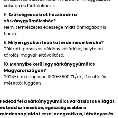
salsába és főételekhez is.
Szükséges cukrot hozzáadni a
sárkánygyümölcshöz?
Nem, természetes édessége miatt önmagában is
finom.
Milyen gyakori hibákat érdemes elkerülni?
Túlérett, penészes példány vásárlása, helytelen
tárolás, magvak eltávolítása.
Mennyibe kerül egy sárkánygyümölcs
Magyarországon?
2024-ben átlagosan 1500-3500 Ft/db, típustól és
mérettől függően.
Fedezd fel a sárkánygyümölcs varázslatos világát,
és tedd színesebbé, egészségesebbé a
mindennapjaidat ezzel az egzotikus, látványos és