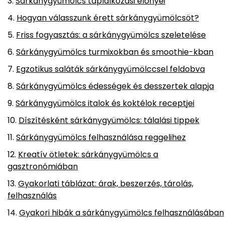
Sárkánygyümölcs táplálkozási előnyei
Hogyan válasszunk érett sárkánygyümölcsöt?
Friss fogyasztás: a sárkánygyümölcs szeletelése
Sárkánygyümölcs turmixokban és smoothie-kban
Egzotikus saláták sárkánygyümölccsel feldobva
Sárkánygyümölcs édességek és desszertek alapja
Sárkánygyümölcs italok és koktélok receptjei
Díszítésként sárkánygyümölcs: tálalási tippek
Sárkánygyümölcs felhasználása reggelihez
Kreatív ötletek: sárkánygyümölcs a
gasztronómiában
Gyakorlati táblázat: árak, beszerzés, tárolás,
felhasználás
Gyakori hibák a sárkánygyümölcs felhasználásában