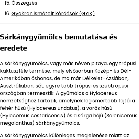
Összegzés
Gyakran ismételt kérdések (GYIK)
Sárkánygyümölcs bemutatása és
eredete
A sárkánygyümölcs, vagy más néven pitaya, egy trópusi
kaktuszféle termése, mely elsősorban Közép- és Dél-
Amerikában őshonos, de ma már Délkelet-Ázsiában,
Ausztráliában, sőt, egyre több trópusi és szubtrópusi
országban termesztik. A gyümölcs a Hylocereus
nemzetséghez tartozik, amelynek legismertebb fajtái a
fehér húsú (Hylocereus undatus), a vörös húsú
(Hylocereus costaricensis) és a sárga héjú (Selenicereus
megalanthus) sárkánygyümölcs.
A sárkánygyümölcs különleges megjelenése miatt az