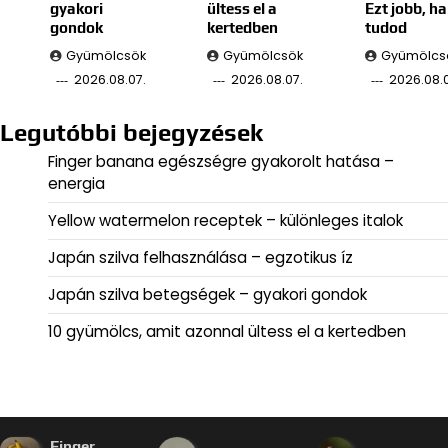
gyakori
ültess el a
Ezt jobb, ha
gondok
kertedben
tudod
Gyümölcsök
Gyümölcsök
Gyümölcs
2026.08.07.
2026.08.07.
2026.08.
Legutóbbi bejegyzések
Finger banana egészségre gyakorolt hatása –
energia
Yellow watermelon receptek – különleges italok
Japán szilva felhasználása – egzotikus íz
Japán szilva betegségek – gyakori gondok
10 gyümölcs, amit azonnal ültess el a kertedben
Finger