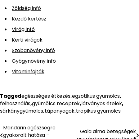
Zöldség infó
Kezdő kertész
Virág infó
Kerti virágok
Szobanövény infó
Gyógynövény infó
Vitaminfajták
Tagged
egészséges étkezés
,
egzotikus gyümölcs
,
felhasználás
,
gyümölcs receptek
,
látványos ételek
,
sárkánygyümölcs
,
tápanyagok
,
tropikus gyümölcs
Mandarin egészségre
Bejegyzés
Gala alma betegségek
gyakorolt hatása –
cserépben – mire figyelj