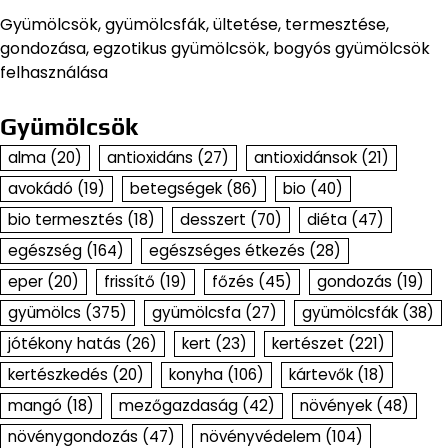
Gyümölcsök, gyümölcsfák, ültetése, termesztése,
gondozása, egzotikus gyümölcsök, bogyós gyümölcsök
felhasználása
Gyümölcsök
alma
(20)
antioxidáns
(27)
antioxidánsok
(21)
avokádó
(19)
betegségek
(86)
bio
(40)
bio termesztés
(18)
desszert
(70)
diéta
(47)
egészség
(164)
egészséges étkezés
(28)
eper
(20)
frissítő
(19)
főzés
(45)
gondozás
(19)
gyümölcs
(375)
gyümölcsfa
(27)
gyümölcsfák
(38)
jótékony hatás
(26)
kert
(23)
kertészet
(221)
kertészkedés
(20)
konyha
(106)
kártevők
(18)
mangó
(18)
mezőgazdaság
(42)
növények
(48)
növénygondozás
(47)
növényvédelem
(104)