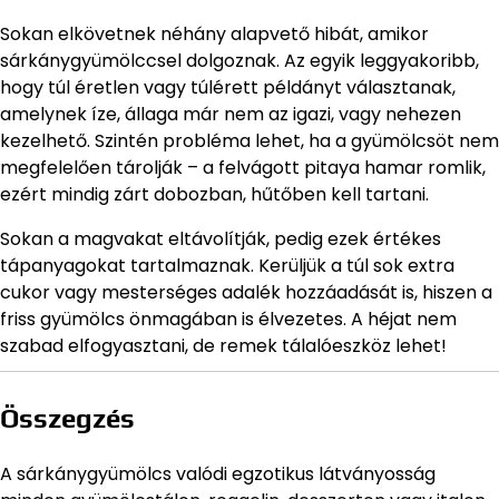
Sokan elkövetnek néhány alapvető hibát, amikor
sárkánygyümölccsel dolgoznak. Az egyik leggyakoribb,
hogy túl éretlen vagy túlérett példányt választanak,
amelynek íze, állaga már nem az igazi, vagy nehezen
kezelhető. Szintén probléma lehet, ha a gyümölcsöt nem
megfelelően tárolják – a felvágott pitaya hamar romlik,
ezért mindig zárt dobozban, hűtőben kell tartani.
Sokan a magvakat eltávolítják, pedig ezek értékes
tápanyagokat tartalmaznak. Kerüljük a túl sok extra
cukor vagy mesterséges adalék hozzáadását is, hiszen a
friss gyümölcs önmagában is élvezetes. A héjat nem
szabad elfogyasztani, de remek tálalóeszköz lehet!
Összegzés
A sárkánygyümölcs valódi egzotikus látványosság