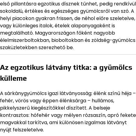
első pillantásra egzotikus dísznek tűnhet, pedig rendkívül
sokoldalú, értékes és egészséges gyümölcsről van szó. A
helyi piacokon gyakran frissen, de néhol előre szeletelve,
vagy különleges italok, ételek alapanyagaként is
megtalálható. Magyarországon főként nagyobb
élelmiszerboltokban, bioboltokban és zöldség-gyümölcs
szaküzletekben szerezhető be.
Az egzotikus látvány titka: a gyümölcs
külleme
A sárkánygyümölcs igazi látványosság: élénk színű héja –
fehér, vörös vagy éppen élénksárga – hullámos,
pikkelyszerű kiegészítőkkel díszített. A belseje
kontrasztos: hófehér vagy mélyen rózsaszín, apró fekete
magvakkal tarkítva, ami különösen izgalmas látványt
nyújt felszeletelve.