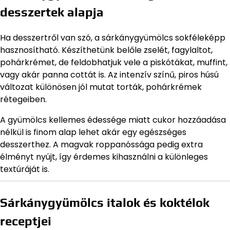
desszertek alapja
Ha desszertről van szó, a sárkánygyümölcs sokféleképp
hasznosítható. Készíthetünk belőle zselét, fagylaltot,
pohárkrémet, de feldobhatjuk vele a piskótákat, muffint,
vagy akár panna cottát is. Az intenzív színű, piros húsú
változat különösen jól mutat torták, pohárkrémek
rétegeiben.
A gyümölcs kellemes édessége miatt cukor hozzáadása
nélkül is finom alap lehet akár egy egészséges
desszerthez. A magvak roppanóssága pedig extra
élményt nyújt, így érdemes kihasználni a különleges
textúráját is.
Sárkánygyümölcs italok és koktélok
receptjei