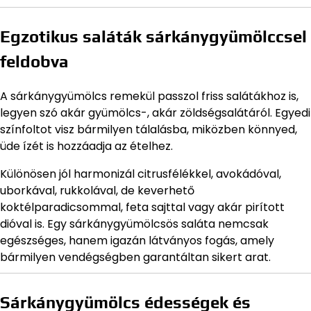
Egzotikus saláták sárkánygyümölccsel
feldobva
A sárkánygyümölcs remekül passzol friss salátákhoz is,
legyen szó akár gyümölcs-, akár zöldségsalátáról. Egyedi
színfoltot visz bármilyen tálalásba, miközben könnyed,
üde ízét is hozzáadja az ételhez.
Különösen jól harmonizál citrusfélékkel, avokádóval,
uborkával, rukkolával, de keverhető
koktélparadicsommal, feta sajttal vagy akár pirított
dióval is. Egy sárkánygyümölcsös saláta nemcsak
egészséges, hanem igazán látványos fogás, amely
bármilyen vendégségben garantáltan sikert arat.
Sárkánygyümölcs édességek és