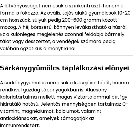
A látványosságot nemcsak a színkontraszt, hanem a
forma is fokozza. Az ovális, tojás alakú gyümölcsök 10-20
cm hosszúak, súlyuk pedig 200-600 gramm között
mozog. A héj bőrszerű, könnyen leválasztható a húsról.
Ez a különleges megjelenés azonnal feldobja bármely
tálat vagy desszertet, a vendégek számára pedig
valóban egzotikus élményt kínál.
Sárkánygyümölcs táplálkozási előnyei
A sárkánygyümölcs nemcsak a külsejével hódít, hanem
rendkívül gazdag tápanyagokban is. Alacsony
kalóriatartalma mellett magas víztartalommal bír, így
hidratáló hatású. Jelentős mennyiségben tartalmaz C-
vitamint, magnéziumot, kalciumot, valamint
antioxidánsokat, amelyek támogatják az
immunrendszert.