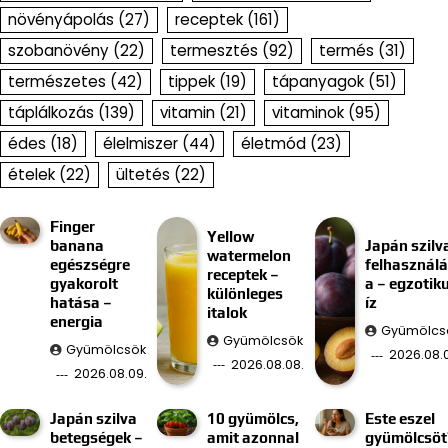
növényápolás
(27)
receptek
(161)
szobanövény
(22)
termesztés
(92)
termés
(31)
természetes
(42)
tippek
(19)
tápanyagok
(51)
táplálkozás
(139)
vitamin
(21)
vitaminok
(95)
édes
(18)
élelmiszer
(44)
életmód
(23)
ételek
(22)
ültetés
(22)
Finger
Yellow
banana
Japán szilv
watermelon
egészségre
felhasznál
receptek –
gyakorolt
a – egzotik
különleges
hatása –
íz
italok
energia
Gyümölcs
Gyümölcsök
Gyümölcsök
2026.08.
2026.08.08.
2026.08.09.
Japán szilva
10 gyümölcs,
Este eszel
betegségek –
amit azonnal
gyümölcsöt