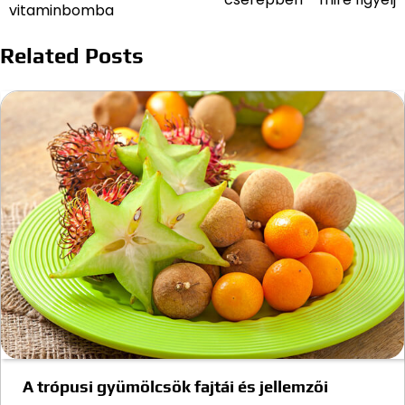
navigáció
vitaminbomba
Related Posts
A trópusi gyümölcsök fajtái és jellemzői