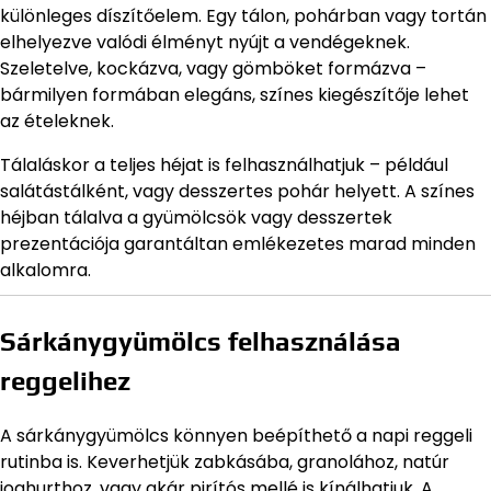
különleges díszítőelem. Egy tálon, pohárban vagy tortán
elhelyezve valódi élményt nyújt a vendégeknek.
Szeletelve, kockázva, vagy gömböket formázva –
bármilyen formában elegáns, színes kiegészítője lehet
az ételeknek.
Tálaláskor a teljes héjat is felhasználhatjuk – például
salátástálként, vagy desszertes pohár helyett. A színes
héjban tálalva a gyümölcsök vagy desszertek
prezentációja garantáltan emlékezetes marad minden
alkalomra.
Sárkánygyümölcs felhasználása
reggelihez
A sárkánygyümölcs könnyen beépíthető a napi reggeli
rutinba is. Keverhetjük zabkásába, granolához, natúr
joghurthoz, vagy akár pirítós mellé is kínálhatjuk. A