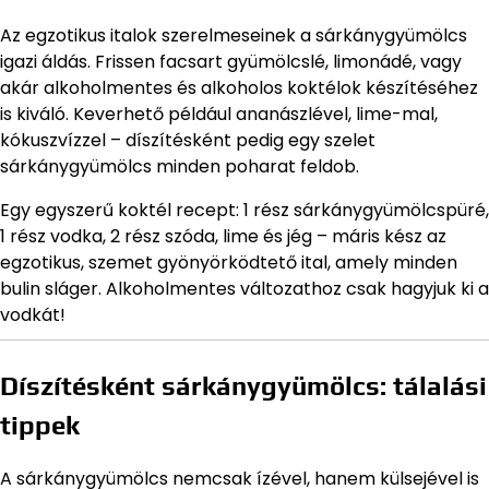
Az egzotikus italok szerelmeseinek a sárkánygyümölcs
igazi áldás. Frissen facsart gyümölcslé, limonádé, vagy
akár alkoholmentes és alkoholos koktélok készítéséhez
is kiváló. Keverhető például ananászlével, lime-mal,
kókuszvízzel – díszítésként pedig egy szelet
sárkánygyümölcs minden poharat feldob.
Egy egyszerű koktél recept: 1 rész sárkánygyümölcspüré,
1 rész vodka, 2 rész szóda, lime és jég – máris kész az
egzotikus, szemet gyönyörködtető ital, amely minden
bulin sláger. Alkoholmentes változathoz csak hagyjuk ki a
vodkát!
Díszítésként sárkánygyümölcs: tálalási
tippek
A sárkánygyümölcs nemcsak ízével, hanem külsejével is