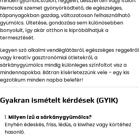
minden gyümölcstálon, reggelin, desszerten vagy italon.
Nemcsak szemet gyönyörködtető, de egészséges,
tápanyagokban gazdag, változatosan felhasználható
gyümölcs. Ültetése, gondozása sem különösebben
bonyolult, így akár otthon is kipróbálhatjuk a
termesztését.
Legyen szó alkalmi vendéglátásról, egészséges reggeliről
vagy kreatív gasztronómiai ötletekről, a
sárkánygyümölcs mindig különleges színfoltot visz a
mindennapokba. Bátran kísérletezzünk vele – egy kis
egzotikum minden napba belefér!
Gyakran ismételt kérdések (GYIK)
Milyen ízű a sárkánygyümölcs?
Enyhén édeskés, friss, lédús, a kiwihez vagy körtéhez
hasonló.