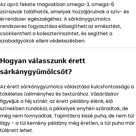
Az apró fekete magvakban omega-3, omega-6
zsírsavak találhatók, amelyek hozzájárulnak a szív- és
érrendszer egészségéhez. A sárkánygyümölcs
rendszeres fogyasztása elősegítheti az emésztést,
csökkentheti a koleszterinszintet, és segíthet a
szabadgyökök elleni védekezésben.
Hogyan válasszunk érett
sárkánygyümölcsöt?
Az érett sárkánygyümölcs választása kulcsfontosságú a
tökéletes ízélményhez és textúrához. Vásárláskor
figyeljük a héj színét: az érett példány élénk, élő
színekben tündököl, a pikkelyek enyhén száradtak, de
még nem fonnyadtak. Tapintásra kissé puha, de nem túl
lágy – a túl kemény példány még éretlen, a túl puha már
túlérett lehet.