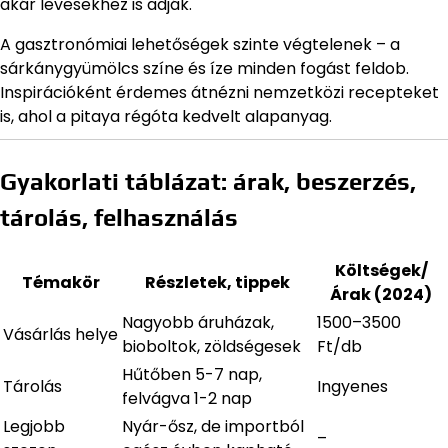
akár levesekhez is adják.
A gasztronómiai lehetőségek szinte végtelenek – a
sárkánygyümölcs színe és íze minden fogást feldob.
Inspirációként érdemes átnézni nemzetközi recepteket
is, ahol a pitaya régóta kedvelt alapanyag.
Gyakorlati táblázat: árak, beszerzés,
tárolás, felhasználás
Költségek/
Témakör
Részletek, tippek
Árak (2024)
Nagyobb áruházak,
1500–3500
Vásárlás helye
bioboltok, zöldségesek
Ft/db
Hűtőben 5-7 nap,
Tárolás
Ingyenes
felvágva 1-2 nap
Legjobb
Nyár-ősz, de importból
–