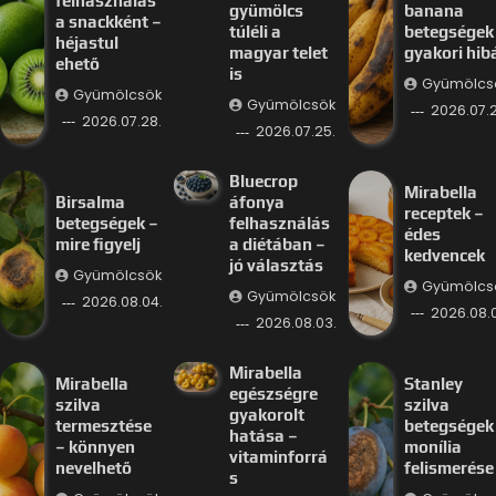
felhasználás
gyümölcs
banana
a snackként –
túléli a
betegségek
héjastul
magyar telet
gyakori hib
ehető
is
Gyümölcs
Gyümölcsök
Gyümölcsök
2026.07.2
2026.07.28.
2026.07.25.
Bluecrop
Mirabella
Birsalma
áfonya
receptek –
betegségek –
felhasználás
édes
mire figyelj
a diétában –
kedvencek
jó választás
Gyümölcsök
Gyümölcs
Gyümölcsök
2026.08.04.
2026.08.
2026.08.03.
Mirabella
Mirabella
Stanley
egészségre
szilva
szilva
gyakorolt
termesztése
betegségek
hatása –
– könnyen
monília
vitaminforrá
nevelhető
felismerése
s