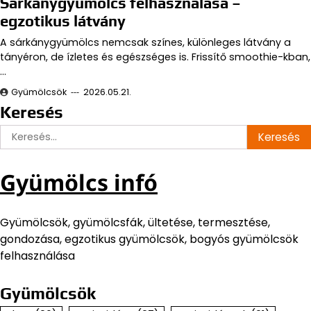
Sárkánygyümölcs felhasználása –
egzotikus látvány
A sárkánygyümölcs nemcsak színes, különleges látvány a
tányéron, de ízletes és egészséges is. Frissítő smoothie-kban,
…
Gyümölcsök
2026.05.21.
Keresés
Keresés:
Gyümölcs infó
Gyümölcsök, gyümölcsfák, ültetése, termesztése,
gondozása, egzotikus gyümölcsök, bogyós gyümölcsök
felhasználása
Gyümölcsök