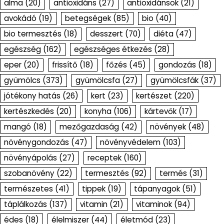
alma
(20)
antioxidáns
(27)
antioxidánsok
(21)
avokádó
(19)
betegségek
(85)
bio
(40)
bio termesztés
(18)
desszert
(70)
diéta
(47)
egészség
(162)
egészséges étkezés
(28)
eper
(20)
frissítő
(18)
főzés
(45)
gondozás
(18)
gyümölcs
(373)
gyümölcsfa
(27)
gyümölcsfák
(37)
jótékony hatás
(26)
kert
(23)
kertészet
(220)
kertészkedés
(20)
konyha
(106)
kártevők
(17)
mangó
(18)
mezőgazdaság
(42)
növények
(48)
növénygondozás
(47)
növényvédelem
(103)
növényápolás
(27)
receptek
(160)
szobanövény
(22)
termesztés
(92)
termés
(31)
természetes
(41)
tippek
(19)
tápanyagok
(51)
táplálkozás
(137)
vitamin
(21)
vitaminok
(94)
édes
(18)
élelmiszer
(44)
életmód
(23)