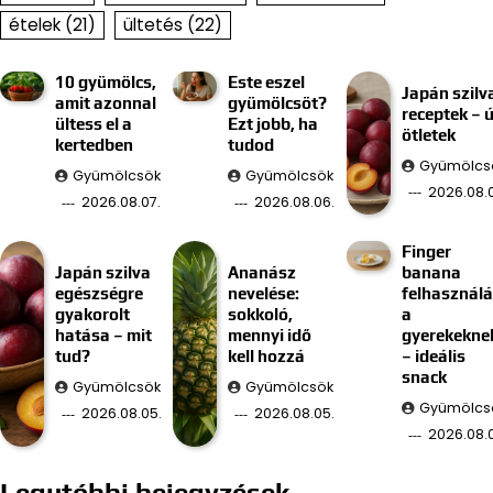
ételek
(21)
ültetés
(22)
10 gyümölcs,
Este eszel
Japán szilv
amit azonnal
gyümölcsöt?
receptek – ú
ültess el a
Ezt jobb, ha
ötletek
kertedben
tudod
Gyümölcs
Gyümölcsök
Gyümölcsök
2026.08.
2026.08.07.
2026.08.06.
Finger
Japán szilva
Ananász
banana
egészségre
nevelése:
felhasznál
gyakorolt
sokkoló,
a
hatása – mit
mennyi idő
gyerekekne
tud?
kell hozzá
– ideális
snack
Gyümölcsök
Gyümölcsök
Gyümölcs
2026.08.05.
2026.08.05.
2026.08.
Legutóbbi bejegyzések