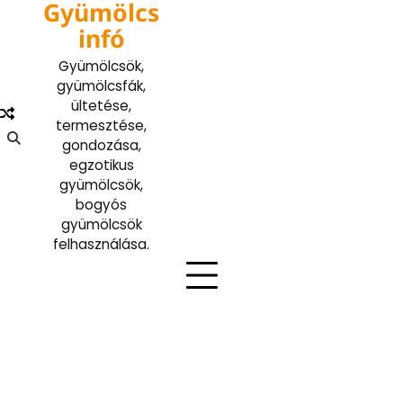
Gyümölcs
Skip
to
infó
content
Gyümölcsök,
gyümölcsfák,
ültetése,
termesztése,
gondozása,
egzotikus
gyümölcsök,
bogyós
gyümölcsök
felhasználása.