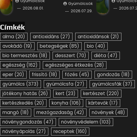
Gyümölcsök
Gyümölcs
Gyümölcsök
2026.08.01.
2026.07.2
2026.07.29.
Címkék
alma
(20)
antioxidáns
(27)
antioxidánsok
(21)
avokádó
(19)
betegségek
(85)
bio
(40)
bio termesztés
(18)
desszert
(70)
diéta
(47)
egészség
(162)
egészséges étkezés
(28)
eper
(20)
frissítő
(18)
főzés
(45)
gondozás
(18)
gyümölcs
(373)
gyümölcsfa
(27)
gyümölcsfák
(37)
jótékony hatás
(26)
kert
(23)
kertészet
(220)
kertészkedés
(20)
konyha
(106)
kártevők
(17)
mangó
(18)
mezőgazdaság
(42)
növények
(48)
növénygondozás
(47)
növényvédelem
(103)
növényápolás
(27)
receptek
(160)