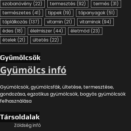
szobanövény
(22)
termesztés
(92)
termés
(31)
természetes
(41)
tippek
(19)
tápanyagok
(51)
táplálkozás
(137)
vitamin
(21)
vitaminok
(94)
édes
(18)
élelmiszer
(44)
életmód
(23)
ételek
(21)
ültetés
(22)
Gyümölcsök
Gyümölcs infó
Gyümölcsök, gyümölcsfák, ültetése, termesztése,
gondozása, egzotikus gyümölcsök, bogyós gyümölcsök
felhasználása
Társoldalak
Zöldség infó