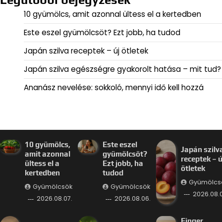
10 gyümölcs, amit azonnal ültess el a kertedben
Este eszel gyümölcsöt? Ezt jobb, ha tudod
Japán szilva receptek – új ötletek
Japán szilva egészségre gyakorolt hatása – mit tud?
Ananász nevelése: sokkoló, mennyi idő kell hozzá
10 gyümölcs,
Este eszel
Japán szilv
amit azonnal
gyümölcsöt?
receptek – ú
ültess el a
Ezt jobb, ha
ötletek
kertedben
tudod
Gyümölcs
Gyümölcsök
Gyümölcsök
2026.08.
2026.08.07.
2026.08.06.
Finger