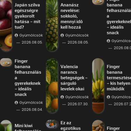
Japán szilva
Ananász
banana
egészségre
nevelése:
felhasznál
gyakorolt
sokkoló,
a
hatása – mit
mennyi idő
gyerekekne
tud?
kell hozzá
– ideális
snack
Gyümölcsök
Gyümölcsök
Gyümölcs
2026.08.05.
2026.08.05.
2026.08.
Finger
banana
Valencia
Finger
felhasználás
narancs
banana
a
betegségek –
termesztés
gyerekeknek
sárguló
– kis helyen 
– ideális
levelek okai
működik
snack
Gyümölcsök
Gyümölcs
Gyümölcsök
2026.07.30.
2026.07.2
2026.08.04.
Ez az
Mini kiwi
egzotikus
Finger